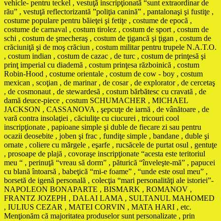
vehicle- pentru teckel , vestuţă inscripţionată “sunt extraordinar de
rău” , vestuţă reflectorizantă ”poliţia canină” , pantalonaşi şi fustiţe ,
costume populare pentru băieţei şi fetiţe , costume de epocă ,
costume de carnaval , costum tirolez , costum de sport , costum de
schi , costum de şmecheraş , costum de ţigancă şi ţigan , costum de
crăciuniţă şi de moş crăciun , costum militar pentru trupele N.A.T.O.
, costum indian , costum de cazac , de turc , costum de prinţesă şi
prinţ imperial cu diademă , costum prinţesa războinică , costum
Robin-Hood , costume orientale , costum de cow - boy , costum
mexican , scoţian , de marinar , de cosar , de explorator , de cercetaş
, de cosmonaut , de stewardesă , costum bărbătesc cu cravată , de
damă deuce-piece , costum SCHUMACHER , MICHAEL
JACKSON , CASSANOVA , şepcuţe de iarnă , de vânătoare , de
vară contra insolaţiei , căciuliţe cu ciucurei , tricouri cool
inscripţionate , papioane simple şi duble de fiecare zi sau pentru
ocazii deosebite , joben şi frac , fundiţe simple , bandane , duble şi
ornate , coliere cu mărgele , eşarfe , rucsăcele de purtat osul , gentuţe
, prosoape de plajă , covoraşe inscripţionate “acesta este teritoriul
meu “ , perinuţă “vreau să dorm” , păturică “înveleşte-mă” , papucei
cu blană întoarsă , babeţică “mi-e foame” , “unde este osul meu” ,
borsetă de igenă personală , colecţia “mari personalităţi ale istoriei”-
NAPOLEON BONAPARTE , BISMARK , ROMANOV ,
FRANTZ JOZEPH , DALAI LAMA , SULTANUL MAHOMED
, IULIUS CEZAR , MATEI CORVIN , MATA HARI , etc.
Menţionăm că majoritatea produselor sunt personalizate , prin