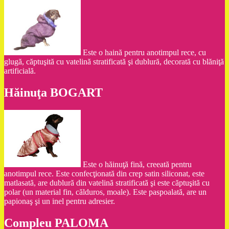
Este o haină pentru anotimpul rece, cu
glugă, căptuşită cu vatelină stratificată şi dublură, decorată cu blăniţă
artificială.
Hăinuţa BOGART
Este o hăinuţă fină, creeată pentru
anotimpul rece. Este confecţionată din crep satin siliconat, este
matlasată, are dublură din vatelină stratificată şi este căptuşită cu
polar (un material fin, călduros, moale). Este paspoalată, are un
papionaş şi un inel pentru adresier.
Compleu PALOMA