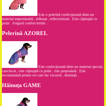
Este o pelerină confecţionată dintr-un
material impermeabil , teflonat , reflectorizant . Este căptuşită cu
polar . Asigură confort termic .
Pelerină AZOREL
Este confecţionată dintr-un material special ,
cauciucat , este căptuşită cu polar , este paspoalată . Este
recomandată pentru cei care fac excursii , drumeţii .
Hăinuţa GAME