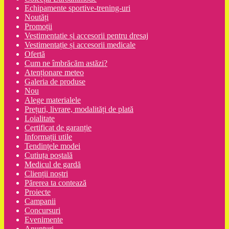
Echipamente sportive-trening-uri
Noutăți
Promoții
Vestimentatie și accesorii pentru dresaj
Vestimentație și accesorii medicale
Ofertă
Cum ne îmbrăcăm astăzi?
Atenționare meteo
Galeria de produse
Nou
Alege materialele
Prețuri, livrare, modalități de plată
Loialitate
Certificat de garanție
Informații utile
Tendințele modei
Cutiuța poștală
Medicul de gardă
Clienții noștri
Părerea ta contează
Proiecte
Campanii
Concursuri
Evenimente
Anunțuri