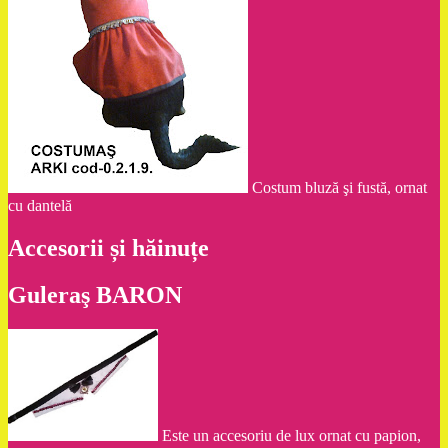
Costum bluză şi fustă, ornat
cu dantelă
Accesorii și hăinuțe
Guleraş BARON
Este un accesoriu de lux ornat cu papion,