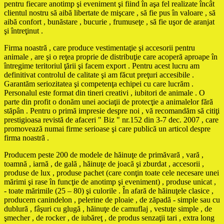
pentru fiecare anotimp şi eveniment şi fiind în aşa fel realizate încât
clientul nostru să aibă libertate de mişcare , să fie pus în valoare , să
aibă confort , bunăstare , bucurie , frumuseţe , să fie uşor de aranjat
şi întreţinut .
Firma noastră , care produce vestimentaţie şi accesorii pentru
animale , are şi o reţea proprie de distribuţie care acoperă aproape în
întregime teritoriul ţării şi facem export . Pentru acest lucru am
definitivat controlul de calitate şi am făcut preţuri accesibile .
Garantăm seriozitatea şi competenţa echipei cu care lucrăm .
Personalul este format din tineri creativi , iubitori de animale . O
parte din profit o donăm unei aociaţii de protecţie a animalelor fără
stăpân . Pentru o primă impresie despre noi , vă recomandăm să citiţi
prestigioasa revistă de afaceri " Biz " nr.152 din 3-7 dec. 2007 , care
promovează numai firme serioase şi care publică un articol despre
firma noastră .
Producem peste 200 de modele de hăinuţe de primăvară , vară ,
toamnă , iarnă , de gală , hăinuţe de joacă şi zburdat , accesorii ,
produse de lux , produse pachet (care conţin toate cele necesare unei
mărimi şi rase în funcţie de anotimp şi eveniment) , produse unicat ,
- toate mărimile (25 – 80) şi culorile . În afară de hăinuţele clasice ,
producem canindelon , pelerine de ploaie , de zăpadă - simple sau cu
dublură , fâşuri cu glugă , hăinuţe de camuflaj , vestuţe simple , de
şmecher , de rocker , de iubăreţ , de produs senzaţii tari , extra long