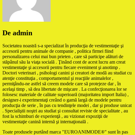
De admin
Societatea noastră s-a specializat în producţia de vestimentaţie şi
accesorii pentru animale de companie , politica firmei fiind
personalizarea celui mai bun prieten , care să participe alături de
stăpânul său la viaţa socială . Ţinând cont de acest lucru am creat
vestimentaţie şi accesorii pentru fiecare eveniment şi anotimp .
Doctori veterinari , psihologi canini şi creatori de modă au studiat cu
atenţie constituţia , comportamentul şi reacţiile animalelor ,
permiţându-ne astfel să creem modele care să protejeze dar , în
acelaşi timp , să dea libertate de mişcare . La confecţionarea lor se
folosesc materiale de calitate superioară (majoritatea import Italia) ,
designer-i experimentaţi creând o gamă largă de modele pentru
producţia de serie , în pas cu tendinţele modei , dar şi produse unicat
. Specialiştii noştri au studiat şi consultat reviste de specialitate , au
fost la schimburi de experienţă , au vizionat expoziţii de
vestimentaţie canină internă şi internaţională .
Toate produsele purtând marca "EUROANIMODE®" sunt în pas