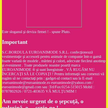
Este sloganul şi deviza firmei ! - spune Pluto.
Important
S.C.BORDULA EUROANIMODE S.R.L. confecţionează
vestimentaţie şi accesorii pentru animale de companie într-o gamă
foarte variată de modele , mărimi şi culori, adecvate fiecărui anotimp
şi eveniment . Toate produsele noastre poartă marca
EUROANIMODE ® şi sunt înregistrate . VĂ RUGĂM NU
ÎNCERCAŢI SĂ LE COPIAŢI ! Pentru informaţii sau comenzi vă
rugăm să ne contactaţi prin : gadget-ul contact sau la E-mail
:euroanimode@euroanimode.ro euroanimode@yahoo.com /
euroanimode@gmail.com sau :Tel/Fax:0254-515015 Mobil :
0787802926 / 0721-403635 VĂ MULŢUMIM !
Am nevoie urgent de o şepcuţă, o
pelerină, o… scrie-ne !