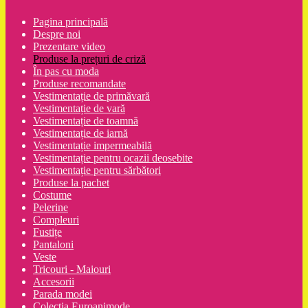
Pagina principală
Despre noi
Prezentare video
Produse la prețuri de criză
În pas cu moda
Produse recomandate
Vestimentație de primăvară
Vestimentație de vară
Vestimentație de toamnă
Vestimentație de iarnă
Vestimentație impermeabilă
Vestimentație pentru ocazii deosebite
Vestimentație pentru sărbători
Produse la pachet
Costume
Pelerine
Compleuri
Fustițe
Pantaloni
Veste
Tricouri - Maiouri
Accesorii
Parada modei
Colecția Euroanimode