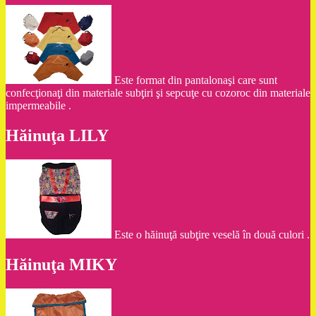
Este format din pantalonaşi care sunt
confecţionaţi din materiale subţiri şi sepcuţe cu cozoroc din materiale
impermeabile .
Hăinuţa LILY
Este o hăinuţă subţire veselă în două culori .
Hăinuţa MIKY