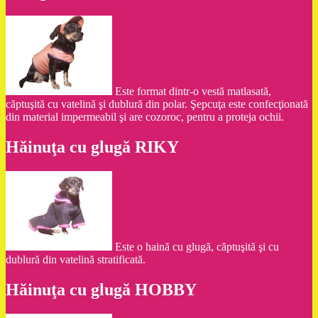
Este format dintr-o vestă matlasată,
căptuşită cu vatelină şi dublură din polar. Şepcuţa este confecţionată
din material impermeabil şi are cozoroc, pentru a proteja ochii.
Hăinuţa cu glugă RIKY
Este o haină cu glugă, căptuşită şi cu
dublură din vatelină stratificată.
Hăinuţa cu glugă HOBBY