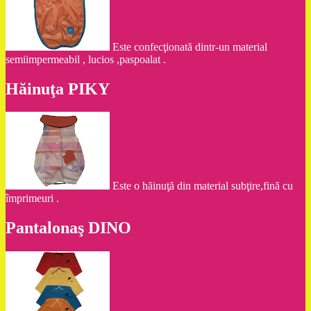
Este confecţionată dintr-un material
semiimpermeabil , lucios ,paspoalat .
Hăinuţa PIKY
Este o hăinuţă din material subţire,fină cu
împrimeuri .
Pantalonaş DINO