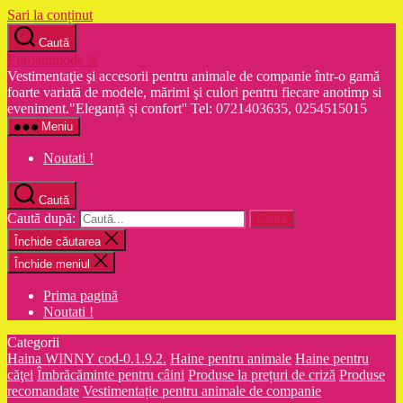
Sari la conținut
Caută
Euroanimode ®
Vestimentaţie şi accesorii pentru animale de companie într-o gamă
foarte variată de modele, mărimi şi culori pentru fiecare anotimp si
eveniment."Eleganță și confort'' Tel: 0721403635, 0254515015
Meniu
Noutati !
Caută
Caută după:
Închide căutarea
Închide meniul
Prima pagină
Noutati !
Categorii
Haina WINNY cod-0.1.9.2.
Haine pentru animale
Haine pentru
căţei
Îmbrăcăminte pentru câini
Produse la prețuri de criză
Produse
recomandate
Vestimentație pentru animale de companie