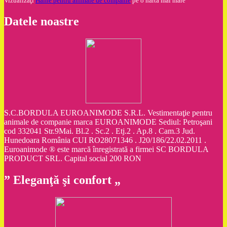
Vizualizaţi
Haine pentru animale de companie
pe o hartă mai mare
Datele noastre
S.C.BORDULA EUROANIMODE S.R.L. Vestimentaţie pentru
animale de companie marca EUROANIMODE Sediul: Petroşani
cod 332041 Str.9Mai. Bl.2 . Sc.2 . Etj.2 . Ap.8 . Cam.3 Jud.
Hunedoara România CUI RO28071346 . J20/186/22.02.2011 .
Euroanimode ® este marcă înregistrată a firmei SC BORDULA
PRODUCT SRL. Capital social 200 RON
” Eleganţă şi confort „