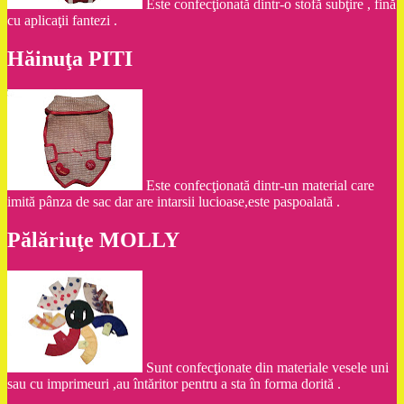
Este confecţionată dintr-o stofă subţire , fină
cu aplicaţii fantezi .
Hăinuţa PITI
Este confecţionată dintr-un material care
imită pânza de sac dar are intarsii lucioase,este paspoalată .
Pălăriuţe MOLLY
Sunt confecţionate din materiale vesele uni
sau cu imprimeuri ,au întăritor pentru a sta în forma dorită .