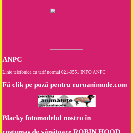
ANPC
Linie telefonica cu tarif normal 021-9551 INFO ANPC
Fă clik pe poză pentru euroanimode.com
Blacky fotomodelul nostru în
costumaş de vânătoare ROBIN HOOD