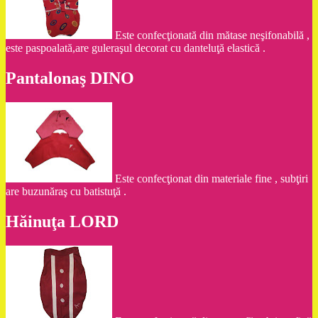
Este confecţionată din mătase neşifonabilă ,
este paspoalată,are guleraşul decorat cu danteluţă elastică .
Pantalonaş DINO
Este confecţionat din materiale fine , subţiri
are buzunăraş cu batistuţă .
Hăinuţa LORD