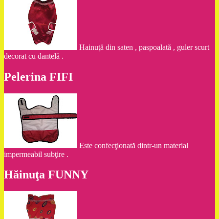
Hainuţă din saten , paspoalată , guler scurt
decorat cu dantelă .
Pelerina FIFI
Este confecţionată dintr-un material
impermeabil subţire .
Hăinuţa FUNNY