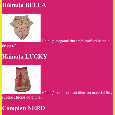
Hăinuţa BELLA
Hainuţă elegantă din stofă imitând hainele
de epocă .
Hăinuţa LUCKY
Hăinuţă confecţionată dintr-un material fin ,
subţire , lucios cu pliuri .
Compleu NERO