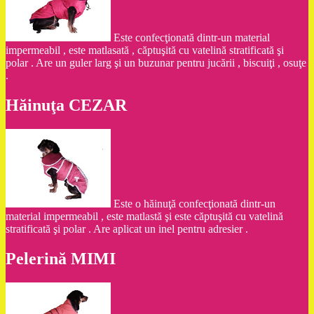
Este confecţionată dintr-un material
impermeabil , este matlasată , căptuşită cu vatelină stratificată şi
polar . Are un guler larg şi un buzunar pentru jucării , biscuiţi , osuţe
.
Hăinuţa CEZAR
Este o hăinuţă confecţionată dintr-un
material impermeabil , este matlastă şi este căptuşită cu vatelină
stratificată şi polar . Are aplicat un inel pentru adresier .
Pelerină MIMI