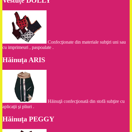
Vestuţe DOLLY
Confecţionate din materiale subţiri uni sau
cu imprimeuri , paspoalate .
Hăinuţa ARIS
Hăinuţă confecţionată din stofă subţire cu
aplicaţii şi pliuri .
Hăinuţa PEGGY