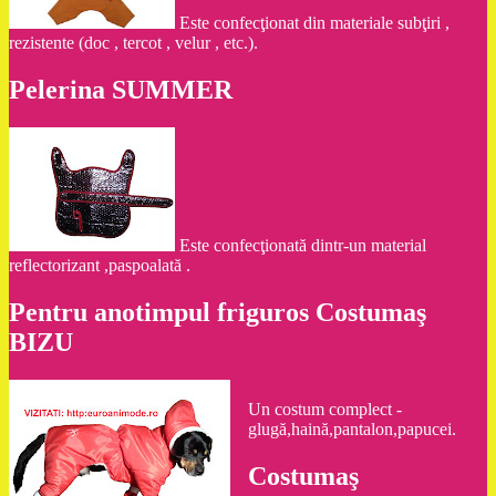
Este confecţionat din materiale subţiri ,
rezistente (doc , tercot , velur , etc.).
Pelerina SUMMER
Este confecţionată dintr-un material
reflectorizant ,paspoalată .
Pentru anotimpul friguros Costumaş
BIZU
Un costum complect -
glugă,haină,pantalon,papucei.
Costumaş