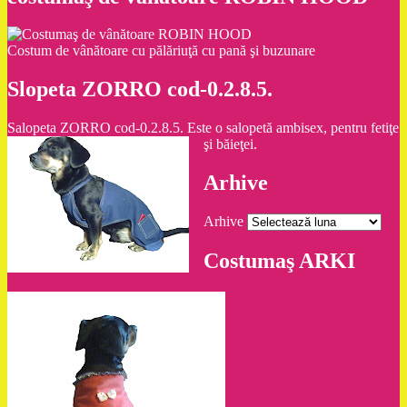
Costum de vânătoare cu pălăriuţă cu pană şi buzunare
Slopeta ZORRO cod-0.2.8.5.
Salopeta ZORRO cod-0.2.8.5. Este o salopetă ambisex, pentru fetiţe
şi băieţei.
Arhive
Arhive
Costumaş ARKI