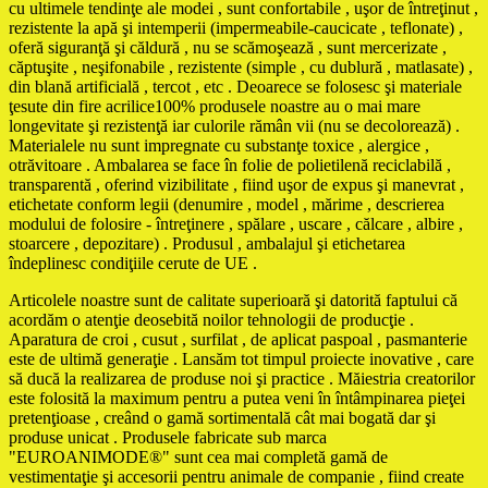
cu ultimele tendinţe ale modei , sunt confortabile , uşor de întreţinut ,
rezistente la apă şi intemperii (impermeabile-caucicate , teflonate) ,
oferă siguranţă şi căldură , nu se scămoşează , sunt mercerizate ,
căptuşite , neşifonabile , rezistente (simple , cu dublură , matlasate) ,
din blană artificială , tercot , etc . Deoarece se folosesc şi materiale
ţesute din fire acrilice100% produsele noastre au o mai mare
longevitate şi rezistenţă iar culorile rămân vii (nu se decolorează) .
Materialele nu sunt impregnate cu substanţe toxice , alergice ,
otrăvitoare . Ambalarea se face în folie de polietilenă reciclabilă ,
transparentă , oferind vizibilitate , fiind uşor de expus şi manevrat ,
etichetate conform legii (denumire , model , mărime , descrierea
modului de folosire - întreţinere , spălare , uscare , călcare , albire ,
stoarcere , depozitare) . Produsul , ambalajul şi etichetarea
îndeplinesc condiţiile cerute de UE .
Articolele noastre sunt de calitate superioară şi datorită faptului că
acordăm o atenţie deosebită noilor tehnologii de producţie .
Aparatura de croi , cusut , surfilat , de aplicat paspoal , pasmanterie
este de ultimă generaţie . Lansăm tot timpul proiecte inovative , care
să ducă la realizarea de produse noi şi practice . Măiestria creatorilor
este folosită la maximum pentru a putea veni în întâmpinarea pieţei
pretenţioase , creând o gamă sortimentală cât mai bogată dar şi
produse unicat . Produsele fabricate sub marca
"EUROANIMODE®" sunt cea mai completă gamă de
vestimentaţie şi accesorii pentru animale de companie , fiind create