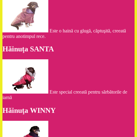
Este o haină cu glugă, căptuşită, creeată
pentru anotimpul rece.
Hăinuţa SANTA
Este special creeată pentru sărbătorile de
iarnă
Hăinuţa WINNY