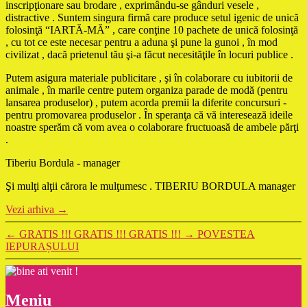
inscripţionare sau brodare , exprimându-se gânduri vesele ,
distractive . Suntem singura firmă care produce setul igenic de unică
folosinţă “IARTĂ-MĂ” , care conţine 10 pachete de unică folosinţă
, cu tot ce este necesar pentru a aduna şi pune la gunoi , în mod
civilizat , dacă prietenul tău şi-a făcut necesităţile în locuri publice .
Putem asigura materiale publicitare , şi în colaborare cu iubitorii de
animale , în marile centre putem organiza parade de modă (pentru
lansarea produselor) , putem acorda premii la diferite concursuri -
pentru promovarea produselor . În speranţa că vă interesează ideile
noastre sperăm că vom avea o colaborare fructuoasă de ambele părţi
.
Tiberiu Bordula - manager
Şi mulţi alţii cărora le mulţumesc . TIBERIU BORDULA manager
Vezi arhiva
→
←
GRATIS !!! GRATIS !!! GRATIS !!!
→
POVESTEA
IEPURAȘULUI
Meniu