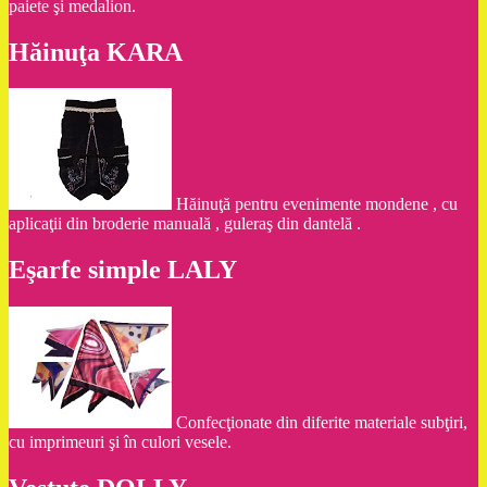
paiete şi medalion.
Hăinuţa KARA
Hăinuţă pentru evenimente mondene , cu
aplicaţii din broderie manuală , guleraş din dantelă .
Eşarfe simple LALY
Confecţionate din diferite materiale subţiri,
cu imprimeuri şi în culori vesele.