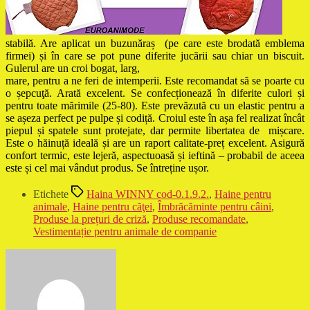
stabilă. Are aplicat un buzunăraș (pe care este brodată emblema
firmei) și în care se pot pune diferite jucării sau chiar un biscuit.
Gulerul are un croi bogat, larg,
mare, pentru a ne feri de intemperii. Este recomandat să se poarte cu
o șepcuţă. Arată excelent. Se confecționează în diferite culori și
pentru toate mărimile (25-80). Este prevăzută cu un elastic pentru a
se așeza perfect pe pulpe și codiță. Croiul este în așa fel realizat încât
piepul și spatele sunt protejate, dar permite libertatea de mișcare.
Este o hăinuță ideală și are un raport calitate-preț excelent. Asigură
confort termic, este lejeră, aspectuoasă și ieftină – probabil de aceea
este și cel mai vândut produs. Se întreține ușor.
Etichete
Haina WINNY cod-0.1.9.2.
,
Haine pentru
animale
,
Haine pentru căţei
,
Îmbrăcăminte pentru câini
,
Produse la prețuri de criză
,
Produse recomandate
,
Vestimentație pentru animale de companie