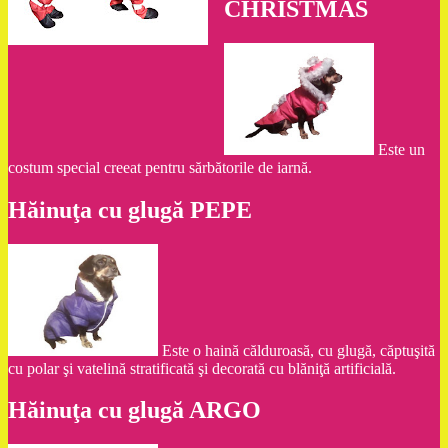
CHRISTMAS
Este un
costum special creeat pentru sărbătorile de iarnă.
Hăinuţa cu glugă PEPE
Este o haină călduroasă, cu glugă, căptuşită
cu polar şi vatelină stratificată şi decorată cu blăniţă artificială.
Hăinuţa cu glugă ARGO