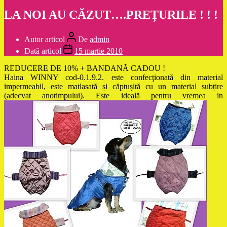
LA NOI AU CĂZUT….PREȚURILE ! ! !
Autor articol
De
admin
Dată articol
15 martie 2010
REDUCERE DE 10% + BANDANĂ CADOU !
Haina WINNY cod-0.1.9.2. este confecţionată din material
impermeabil, este matlasată și căptușită cu un material subțire
(adecvat anotimpului). Este ideală pentru vremea in