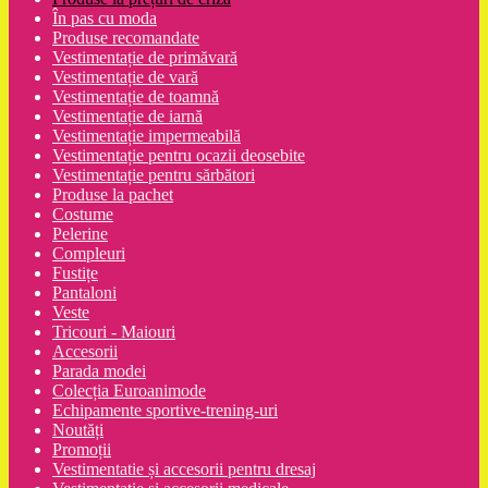
În pas cu moda
Produse recomandate
Vestimentație de primăvară
Vestimentație de vară
Vestimentație de toamnă
Vestimentație de iarnă
Vestimentație impermeabilă
Vestimentație pentru ocazii deosebite
Vestimentație pentru sărbători
Produse la pachet
Costume
Pelerine
Compleuri
Fustițe
Pantaloni
Veste
Tricouri - Maiouri
Accesorii
Parada modei
Colecția Euroanimode
Echipamente sportive-trening-uri
Noutăți
Promoții
Vestimentatie și accesorii pentru dresaj