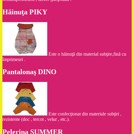
Hăinuţa PIKY
Este o hăinuţă din material subţire,fină cu
împrimeuri .
Pantalonaş DINO
Este confecţionat din materiale subţiri ,
rezistente (doc , tercot , velur , etc.).
Pelerina SUMMER