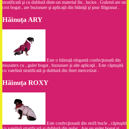
stratificată şi cu dublură dintr-un material fin , lucios . Gulerul are un
croi bogat , are buzunare şi aplicaţii din blăniţă şi şnur filigranat .
Hăinuţa ARY
Este o hăinuţă elegantă confecţionată din
mozaitex cu , guler bogat , buzunare şi alte aplicaţii . Este căptuşită
cu vatelină stratificată şi dublură din finet mercerizat .
Hăinuţa ROXY
Este confecţionată din stofă bucle , căptuşită
cu vatelină stratificată şi dublură din polar . Are un guler bogat şi