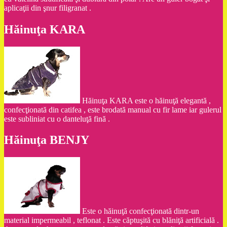
aplicaţii din şnur filigranat .
Hăinuţa KARA
Hăinuţa KARA este o hăinuţă elegantă ,
confecţionată din catifea , este brodată manual cu fir lame iar gulerul
este subliniat cu o danteluţă fină .
Hăinuţa BENJY
Este o hăinuţă confecţionată dintr-un
material impermeabil , teflonat . Este căptuşită cu blăniţă artificială .