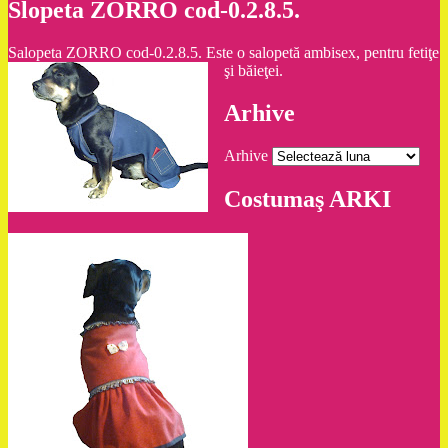
Slopeta ZORRO cod-0.2.8.5.
Salopeta ZORRO cod-0.2.8.5. Este o salopetă ambisex, pentru fetiţe
şi băieţei.
Arhive
Arhive
Costumaş ARKI