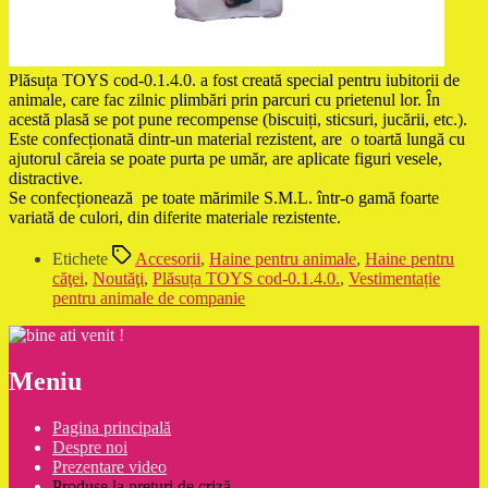
Plăsuța TOYS cod-0.1.4.0. a fost creată special pentru iubitorii de
animale, care fac zilnic plimbări prin parcuri cu prietenul lor. În
acestă plasă se pot pune recompense (biscuiți, sticsuri, jucării, etc.).
Este confecționată dintr-un material rezistent, are
o toartă lungă cu
ajutorul căreia se poate purta pe umăr, are aplicate figuri vesele,
distractive.
Se confecționează pe toate mărimile S.M.L. într-o gamă foarte
variată de culori, din diferite materiale rezistente.
Etichete
Accesorii
,
Haine pentru animale
,
Haine pentru
căţei
,
Noutăţi
,
Plăsuța TOYS cod-0.1.4.0.
,
Vestimentație
pentru animale de companie
Meniu
Pagina principală
Despre noi
Prezentare video
Produse la prețuri de criză