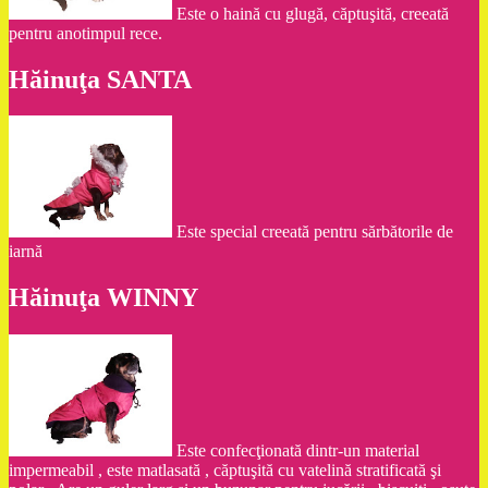
Este o haină cu glugă, căptuşită, creeată
pentru anotimpul rece.
Hăinuţa SANTA
Este special creeată pentru sărbătorile de
iarnă
Hăinuţa WINNY
Este confecţionată dintr-un material
impermeabil , este matlasată , căptuşită cu vatelină stratificată şi