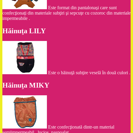
Este format din pantalonaşi care sunt
confecţionaţi din materiale subţiri şi sepcuţe cu cozoroc din materiale
impermeabile .
Hăinuţa LILY
Este o hăinuţă subţire veselă în două culori .
Hăinuţa MIKY
Este confecţionată dintr-un material
semiimpermeabil , lucios ,paspoalat .