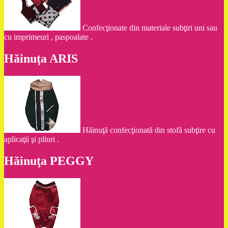
Confecţionate din materiale subţiri uni sau
cu imprimeuri , paspoalate .
Hăinuţa ARIS
Hăinuţă confecţionată din stofă subţire cu
aplicaţii şi pliuri .
Hăinuţa PEGGY