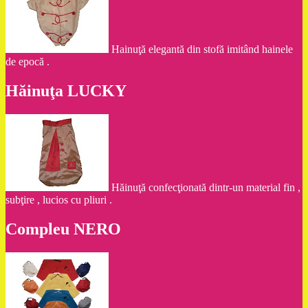
Hainuţă elegantă din stofă imitând hainele
de epocă .
Hăinuţa LUCKY
Hăinuţă confecţionată dintr-un material fin ,
subţire , lucios cu pliuri .
Compleu NERO