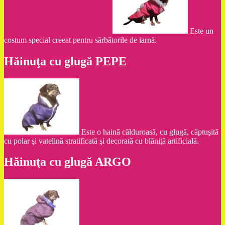
Este un
costum special creeat pentru sărbătorile de iarnă.
Hăinuţa cu glugă PEPE
Este o haină călduroasă, cu glugă, căptuşită
cu polar şi vatelină stratificată şi decorată cu blăniţă artificială.
Hăinuţa cu glugă ARGO