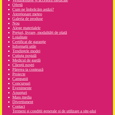
Vestimentație și accesorii medicale
Ofertă
Cum ne îmbrăcăm astăzi?
Atenționare meteo
Galeria de produse
Nou
Alege materialele
Prețuri, livrare, modalități de plată
Loialitate
Certificat de garanție
Informații utile
Tendințele modei
Cutiuța poștală
Medicul de gardă
Clienții noștri
Părerea ta contează
Proiecte
Campanii
Concursuri
Evenimente
Anunțuri
Mass media
Divertisment
Contact
Termeni şi condiţii generale şi de utilizare a site-ului