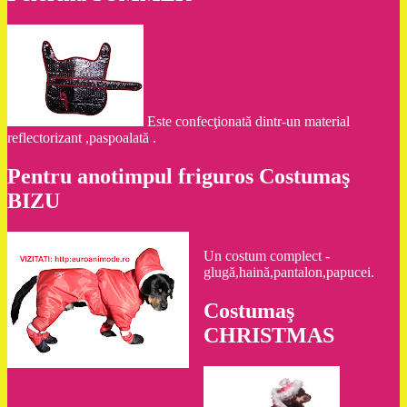
Este confecţionată dintr-un material
reflectorizant ,paspoalată .
Pentru anotimpul friguros Costumaş
BIZU
Un costum complect -
glugă,haină,pantalon,papucei.
Costumaş
CHRISTMAS