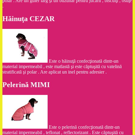
polar . Are un guler larg şi un buzunar pentru jucării , biscuiţi , osuţe
.
Hăinuţa CEZAR
Este o hăinuţă confecţionată dintr-un
material impermeabil , este matlastă şi este căptuşită cu vatelină
stratificată şi polar . Are aplicat un inel pentru adresier .
Pelerină MIMI
Este o pelerină confecţionată dintr-un
material impermeabil , teflonat , reflectorizant . Este căptuşită cu