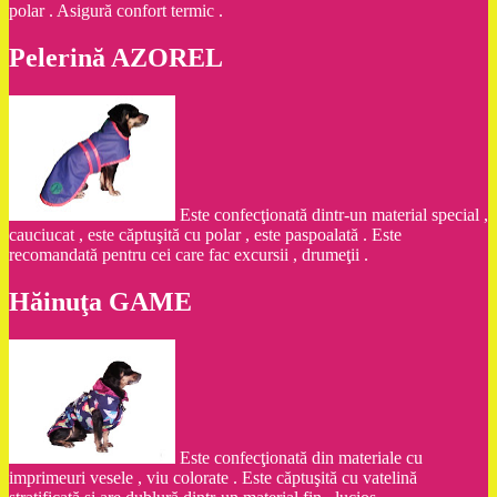
polar . Asigură confort termic .
Pelerină AZOREL
Este confecţionată dintr-un material special ,
cauciucat , este căptuşită cu polar , este paspoalată . Este
recomandată pentru cei care fac excursii , drumeţii .
Hăinuţa GAME
Este confecţionată din materiale cu
imprimeuri vesele , viu colorate . Este căptuşită cu vatelină