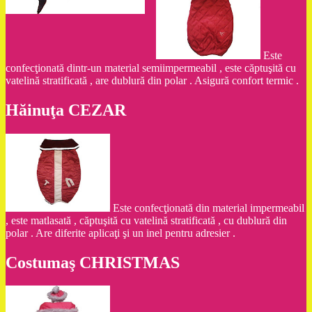
Este
confecţionată dintr-un material semiimpermeabil , este căptuşită cu
vatelină stratificată , are dublură din polar . Asigură confort termic .
Hăinuţa CEZAR
Este confecţionată din material impermeabil
, este matlasată , căptuşită cu vatelină stratificată , cu dublură din
polar . Are diferite aplicaţi şi un inel pentru adresier .
Costumaş CHRISTMAS