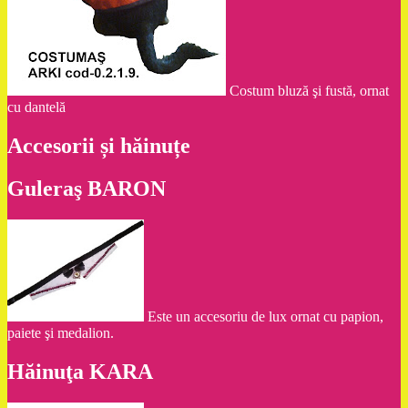
Costum bluză şi fustă, ornat
cu dantelă
Accesorii și hăinuțe
Guleraş BARON
Este un accesoriu de lux ornat cu papion,
paiete şi medalion.
Hăinuţa KARA