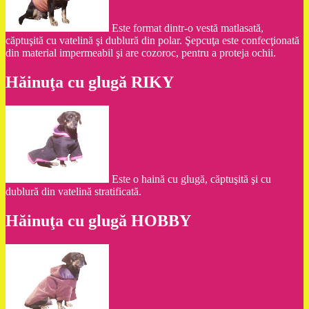
Este format dintr-o vestă matlasată,
căptuşită cu vatelină şi dublură din polar. Şepcuţa este confecţionată
din material impermeabil şi are cozoroc, pentru a proteja ochii.
Hăinuţa cu glugă RIKY
Este o haină cu glugă, căptuşită şi cu
dublură din vatelină stratificată.
Hăinuţa cu glugă HOBBY