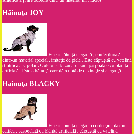
stratificată şi are dublură dintr-un material fin , lucios .
Hăinuţa JOY
Este o hăinuţă elegantă , confecţionată
dintr-un material special , imitaţie de piele . Este căptuşită cu vatelină
stratificată şi polar . Gulerul şi buzunarul sunt paspoalate cu blaniţă
artficială . Este o hăinuţă care dă o notă de distincţie şi eleganţă .
Hainuţa BLACKY
Este o hăinuţă elegantă confecţionată din
catifea , paspoalată cu blăniţă artificială , căptuşită cu vatelină