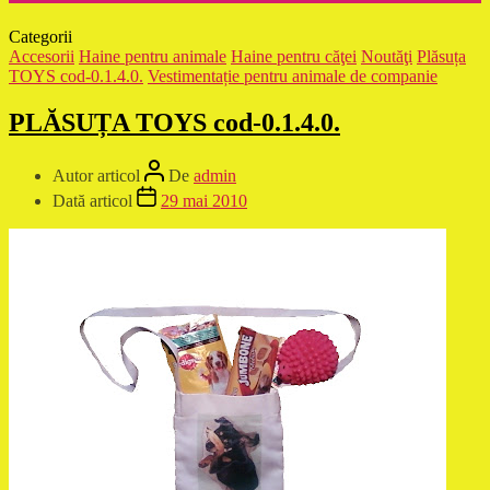
Categorii
Accesorii
Haine pentru animale
Haine pentru căţei
Noutăţi
Plăsuța
TOYS cod-0.1.4.0.
Vestimentație pentru animale de companie
PLĂSUȚA TOYS cod-0.1.4.0.
Autor articol
De
admin
Dată articol
29 mai 2010