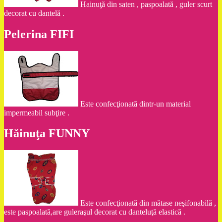
Hainuţă din saten , paspoalată , guler scurt
decorat cu dantelă .
Pelerina FIFI
Este confecţionată dintr-un material
impermeabil subţire .
Hăinuţa FUNNY
Este confecţionată din mătase neşifonabilă ,
este paspoalată,are guleraşul decorat cu danteluţă elastică .