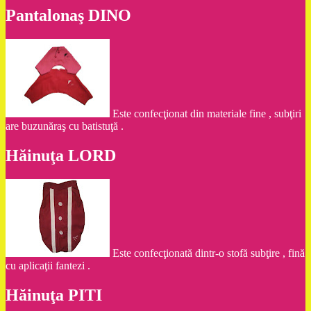
Pantalonaş DINO
Este confecţionat din materiale fine , subţiri
are buzunăraş cu batistuţă .
Hăinuţa LORD
Este confecţionată dintr-o stofă subţire , fină
cu aplicaţii fantezi .
Hăinuţa PITI