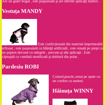
Are un guler bogat , este paspaloată şi are diferite aplicaţii fantezi .
Vestuţa MANDY
Este confecţionată din material impermeabil
teflonat , este paspoalată cu blăniţă artificială , este ornată pe piept cu
un papion decorat cu mărgele , precum şi alte aplicaţii . Este
căptuşită cu vatelină stratificată şi dublură din polar .
Pardesiu ROBI
Comod,practic,ornat pe spate cu
un cordon cu nasturi.
Hăinuţa WINNY