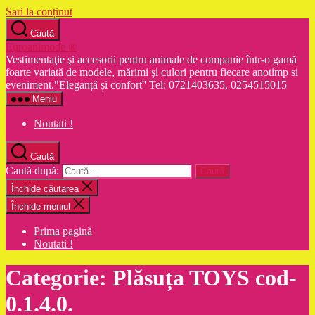
Sari la conținut
Caută
Euroanimode ®
Vestimentaţie şi accesorii pentru animale de companie într-o gamă
foarte variată de modele, mărimi şi culori pentru fiecare anotimp si
eveniment."Eleganță și confort'' Tel: 0721403635, 0254515015
Meniu
Noutati !
Caută
Caută după:
Închide căutarea
Închide meniul
Prima pagină
Noutati !
Categorie:
Plăsuța TOYS cod-
0.1.4.0.