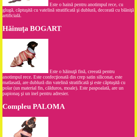
Este o haină pentru anotimpul rece, cu
glugă, căptuşită cu vatelină stratificată şi dublură, decorată cu blăniţă
artificială.
Hăinuţa BOGART
Este o hăinuţă fină, creeată pentru
anotimpul rece. Este confecţionată din crep satin siliconat, este
matlasată, are dublură din vatelină stratificată şi este căptuşită cu
polar (un material fin, călduros, moale). Este paspoalată, are un
papionaş şi un inel pentru adresier.
Compleu PALOMA