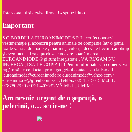
Este sloganul şi deviza firmei ! - spune Pluto.
Important
S.C.BORDULA EUROANIMODE S.R.L. confecţionează
vestimentaţie şi accesorii pentru animale de companie într-o gamă
foarte variată de modele , mărimi şi culori, adecvate fiecărui anotimp
şi eveniment . Toate produsele noastre poartă marca
EUROANIMODE ® şi sunt înregistrate . VĂ RUGĂM NU
ÎNCERCAŢI SĂ LE COPIAŢI ! Pentru informaţii sau comenzi vă
rugăm să ne contactaţi prin : gadget-ul contact sau la E-mail
:euroanimode@euroanimode.ro euroanimode@yahoo.com /
euroanimode@gmail.com sau :Tel/Fax:0254-515015 Mobil :
0787802926 / 0721-403635 VĂ MULŢUMIM !
Am nevoie urgent de o şepcuţă, o
pelerină, o… scrie-ne !