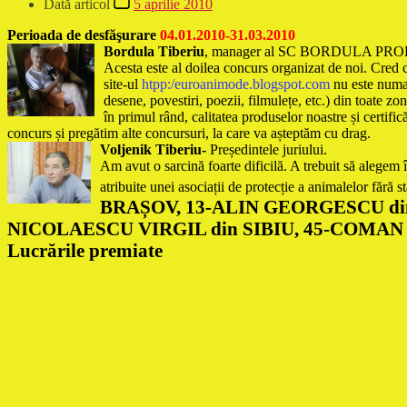
Dată articol
5 aprilie 2010
Perioada de desfăşurare
04.01.2010
-31.03.2010
Bordula Tiberiu
, manager al SC BORDULA PRODUCT
Acesta este al doilea concurs organizat de noi. Cred că
site-ul
htpp:/euroanimode.blogspot.com
nu este numai
desene, povestiri, poezii, filmulețe, etc.) din toate zo
în primul rând, calitatea produselor noastre și certific
concurs și pregătim alte concursuri, la care va așteptăm cu drag.
Voljenik Tiberiu-
Președintele juriului.
Am avut o sarcină foarte dificilă. A trebuit să alegem î
atribuite unei asociații de protecție a animalelor fără s
BRAȘOV, 13-ALIN GEORGESCU din
NICOLAESCU VIRGIL din SIBIU, 45-COMA
Lucrările premiate