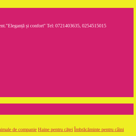
iment."Eleganță și confort'' Tel: 0721403635, 0254515015
nimale de companie
Haine pentru căţei
Îmbrăcăminte pentru câini