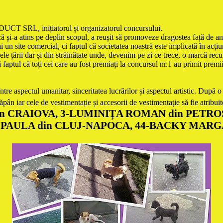
 SRL, inițiatorul și organizatorul concursului.
 și-a atins pe deplin scopul, a reușit să promoveze dragostea față de anim
 un site comercial, ci faptul că societatea noastră este implicată în acți
nele țării dar și din străinătate unde, devenim pe zi ce trece, o marcă rec
ă faptul că toți cei care au fost premiați la concursul nr.1 au primit prem
ntre aspectul umanitar, sinceritatea lucrărilor și aspectul artistic. După
tăpân iar cele de vestimentație și accesorii de vestimentație să fie atribu
 CRAIOVA, 3-LUMINIȚA ROMAN din PETROȘA
N PAULA din CLUJ-NAPOCA, 44-BACKY MARG