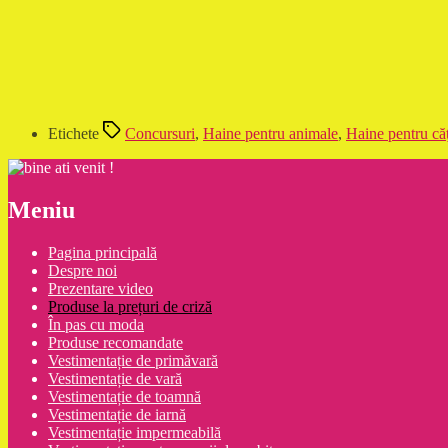
Etichete
Concursuri
,
Haine pentru animale
,
Haine pentru că
Meniu
Pagina principală
Despre noi
Prezentare video
Produse la prețuri de criză
În pas cu moda
Produse recomandate
Vestimentație de primăvară
Vestimentație de vară
Vestimentație de toamnă
Vestimentație de iarnă
Vestimentație impermeabilă