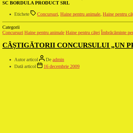
SC BORDULA PRODUCT SRL
Etichete
Concursuri
,
Haine pentru animale
,
Haine pentru că
Categorii
Concursuri
Haine pentru animale
Haine pentru căţei
Îmbrăcăminte pen
CÂȘTIGĂTORII CONCURSULUI „UN P
Autor articol
De
admin
Dată articol
16 decembrie 2009