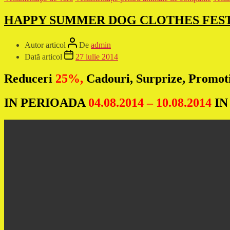
HAPPY SUMMER DOG CLOTHES FES
Autor articol
De
admin
Dată articol
27 iulie 2014
Reduceri
25%,
Cadouri, Surprize, Promoti
IN PERIOADA
04.08.2014 – 10.08.2014
IN 