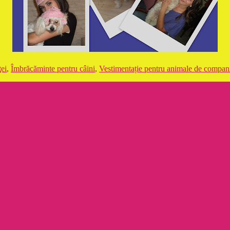
ţei
,
Îmbrăcăminte pentru câini
,
Vestimentație pentru animale de compan