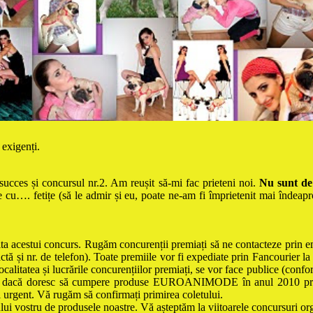
 exigenți.
succes și concursul nr.2. Am reușit să-mi fac prieteni noi.
Nu
sunt d
 cu…. fetițe (să le admir și eu, poate ne-am fi împrietenit mai înde
ita acestui concurs. Rugăm concurenții premiați să ne contacteze prin e
actă
și nr. de telefon). Toate premiile vor fi expediate prin Fancourier l
calitatea și lucrările concurențiilor premiați, se vor face publice (conf
,
dacă doresc să cumpere produse EUROANIMODE în anul 2010 p
i urgent. Vă rugăm să confirmați primirea coletului.
tului vostru de produsele noastre. Vă așteptăm la viitoarele concursuri o