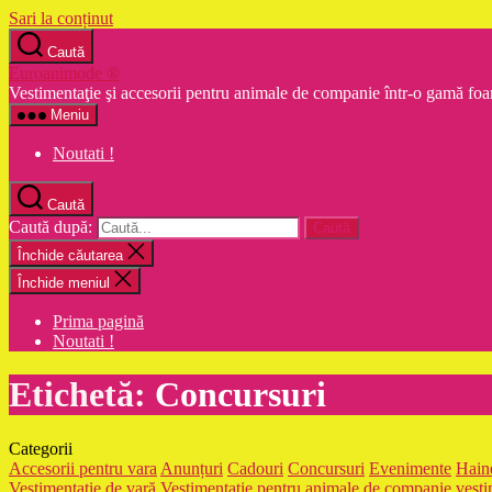
Sari la conținut
Caută
Euroanimode ®
Vestimentaţie şi accesorii pentru animale de companie într-o gamă foa
Meniu
Noutati !
Caută
Caută după:
Închide căutarea
Închide meniul
Prima pagină
Noutati !
Etichetă:
Concursuri
Categorii
Accesorii pentru vara
Anunțuri
Cadouri
Concursuri
Evenimente
Haine
Vestimentaţie de vară
Vestimentație pentru animale de companie
vesti