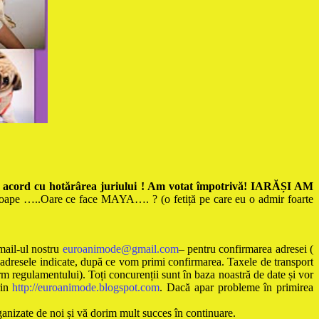
e acord cu hotărârea juriului ! Am votat împotrivă! IARĂȘI AM
aproape …..Oare ce face MAYA…. ? (o fetiță pe care eu o admir foarte
mail-ul nostru
euroanimode@gmail.com
– pentru confirmarea adresei (
a adresele indicate, după ce vom primi confirmarea. Taxele de transport
orm regulamentului). Toți concurenții sunt în baza noastră de date și vor
rin
http://euroanimode.blogspot.com
. Dacă apar probleme în primirea
rganizate de noi și vă dorim mult succes în continuare.