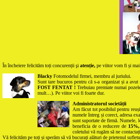
În încheiere felicităm toți concurenții şi
atenție,
pe viitor vom fi și mai
Blacky
Fotomodelul firmei, membru al juriului.
Sunt tare bucuros pentru că s-a organizat și a avut 
FOST FENTAT !
Trebuiau premiate numai pozele
mult…). Pe viitor voi fi foarte dur.
Administratorul societății
Am făcut tot posibilul pentru reuș
numele întreg și corect, adresa ex
sunt suportate de firmă. Numele, lo
beneficia de o reducere de
1
5%
coletului vă rugăm să ne contactaț
Vă felicităm pe toți și sperăm să vă bucurați alături de prietenul sufle