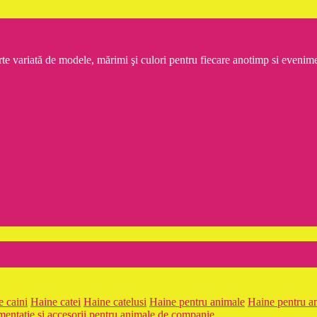
rte variată de modele, mărimi şi culori pentru fiecare anotimp si even
 caini
Haine catei
Haine catelusi
Haine pentru animale
Haine pentru a
mentaţie şi accesorii pentru animale de companie .