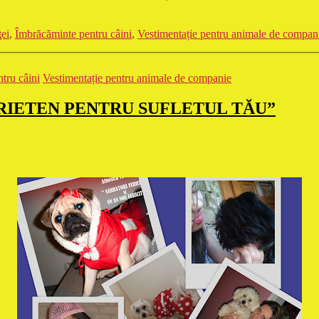
ţei
,
Îmbrăcăminte pentru câini
,
Vestimentație pentru animale de compan
tru câini
Vestimentație pentru animale de companie
RIETEN PENTRU SUFLETUL TĂU”