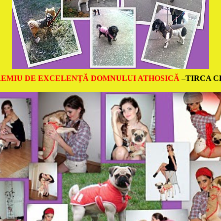
REMIU DE EXCELENȚĂ
DOMNULUI ATHOSICĂ
–
TIRCA C