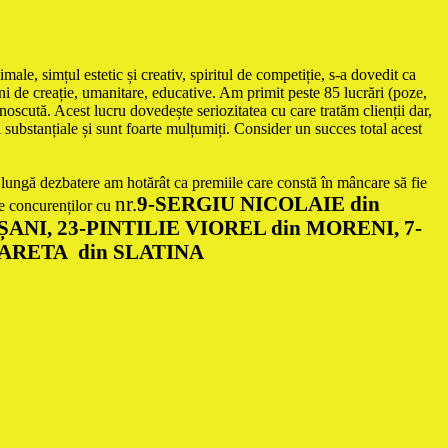
ale, simțul estetic și creativ, spiritul de competiție, s-a dovedit ca
uni de creație, umanitare, educative. Am primit peste 85 lucrări (poze,
unoscută. Acest lucru dovedește seriozitatea cu care tratăm clienții dar,
ii substanțiale și sunt foarte mulțumiți. Consider un succes total acest
 o lungă dezbatere am hotărât ca premiile care constă în mâncare să fie
nr.
9-SERGIU NICOLAIE din
ite concurenților cu
NI, 23-PINTILIE VIOREL din MORENI, 7-
ARETA din SLATINA