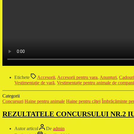
Etichete
Accesorii
,
Accesorii pentru vara
,
Anunțuri
,
Cadour
Vestimentaţie de vară
,
Vestimentație pentru animale de compan
Categorii
Concursuri
Haine pentru animale
Haine pentru căţei
Îmbrăcăminte pen
REZULTATELE CONCURSULUI NR.2 I
Autor articol
De
admin