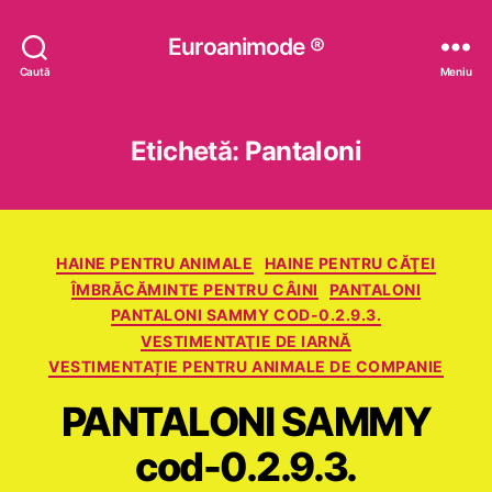
Euroanimode ®
Caută
Meniu
Etichetă:
Pantaloni
Categorii
HAINE PENTRU ANIMALE
HAINE PENTRU CĂŢEI
ÎMBRĂCĂMINTE PENTRU CÂINI
PANTALONI
PANTALONI SAMMY COD-0.2.9.3.
VESTIMENTAŢIE DE IARNĂ
VESTIMENTAȚIE PENTRU ANIMALE DE COMPANIE
PANTALONI SAMMY
cod-0.2.9.3.