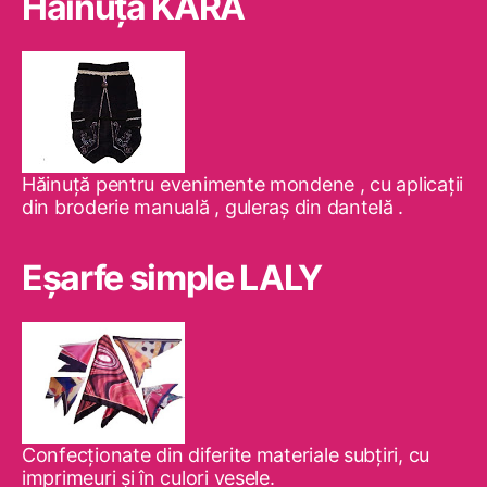
Hăinuţa KARA
Hăinuţă pentru evenimente mondene , cu aplicaţii
din broderie manuală , guleraş din dantelă .
Eşarfe simple LALY
Confecţionate din diferite materiale subţiri, cu
imprimeuri şi în culori vesele.