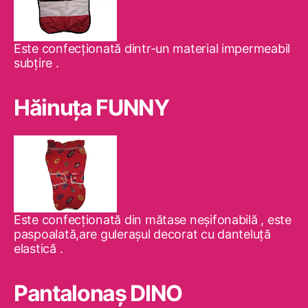
Este confecţionată dintr-un material impermeabil
subţire .
Hăinuţa FUNNY
Este confecţionată din mătase neşifonabilă , este
paspoalată,are guleraşul decorat cu danteluţă
elastică .
Pantalonaş DINO