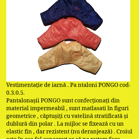
Vestimentaţie de iarnă . Pa ntaloni PONGO cod-
0.3.0.5.
Pantalonaşii PONGO sunt confecţionaţi din
material impermeabil , sunt matlasati în figuri
geometrice , căptuşiţi cu vatelină stratificată şi
dublură din polar . La mijloc se fixează cu un
elastic fin , dar rezistent (nu deranjează) . Croiul