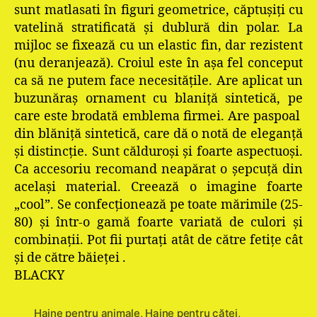
sunt matlasati în figuri geometrice, căptuşiţi cu
vatelină stratificată şi dublură din polar. La
mijloc se fixează cu un elastic fin, dar rezistent
(nu deranjează). Croiul este în aşa fel conceput
ca să ne putem face necesităţile. Are aplicat un
buzunăraş ornament cu blaniţă sintetică, pe
care este brodată emblema firmei. Are paspoal
din blăniţă sintetică, care dă o notă de eleganţă
şi distincţie. Sunt călduroşi şi foarte aspectuoşi.
Ca accesoriu recomand neapărat o şepcuţă din
acelaşi material. Creează o imagine foarte
„cool”. Se confecţionează pe toate mărimile (25-
80) şi într-o gamă foarte variată de culori şi
combinaţii. Pot fii purtaţi atât de către fetiţe cât
şi de către băieţei .
BLACKY
Haine pentru animale
,
Haine pentru căţei
,