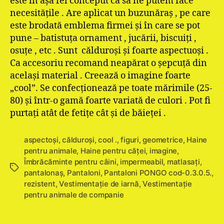
este în aşa fel conceput ca să ne putem face
necesităţile . Are aplicat un buzunăraş , pe care
este brodată emblema firmei şi în care se pot
pune – batistuţa ornament , jucării, biscuiţi ,
osuţe , etc . Sunt călduroşi şi foarte aspectuoşi .
Ca accesoriu recomand neapărat o şepcuţă din
acelaşi material . Creează o imagine foarte
„cool”. Se confecţionează pe toate mărimile (25-
80) şi într-o gamă foarte variată de culori . Pot fi
purtaţi atât de fetiţe cât şi de băieţei .
aspectoşi
,
călduroşi
,
cool .
,
figuri
,
geometrice
,
Haine
pentru animale
,
Haine pentru căţei
,
imagine
,
Îmbrăcăminte pentru câini
,
impermeabil
,
matlasaţi
,
Etichete
pantalonaş
,
Pantaloni
,
Pantaloni PONGO cod-0.3.0.5.
,
rezistent
,
Vestimentaţie de iarnă
,
Vestimentație
pentru animale de companie