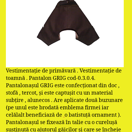
Vestimentaţie de primăvară . Vestimentaţie de
toamnă . Pantalon GRIG cod-0.3.0.4.
Pantalonaşul GRIG este confecţionat din doc ,
stofă , tercot, şi este captuşit cu un material
subţire , alunecos . Are aplicate două buzunare
(pe unul este brodată emblema firmei iar
celălalt beneficiază de
o batistuţă ornament ).
Pantalonaşul se fixează în talie cu o cureluşă
susţinută cu ajutorul găicilor şi care se încheie