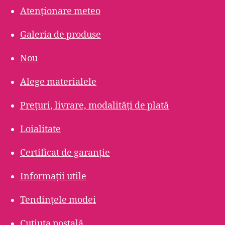
Atenționare meteo
Galeria de produse
Nou
Alege materialele
Prețuri, livrare, modalități de plată
Loialitate
Certificat de garanție
Informații utile
Tendințele modei
Cutiuța poștală