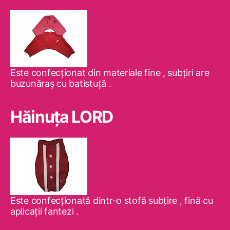
Este confecţionat din materiale fine , subţiri are
buzunăraş cu batistuţă .
Hăinuţa LORD
Este confecţionată dintr-o stofă subţire , fină cu
aplicaţii fantezi .