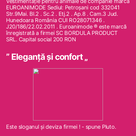
Vestimentaţie pentru animale de companie marca
EUROANIMODE Sediul: Petroşani cod 332041
Str.9Mai. Bl.2 . Sc.2 . Etj.2 . Ap.8 . Cam.3 Jud.
Hunedoara România CUI RO28071346 .
J20/186/22.02.2011 . Euroanimode ® este marcă
înregistrată a firmei SC BORDULA PRODUCT
SRL. Capital social 200 RON
” Eleganţă şi confort „
Este sloganul şi deviza firmei ! - spune Pluto.