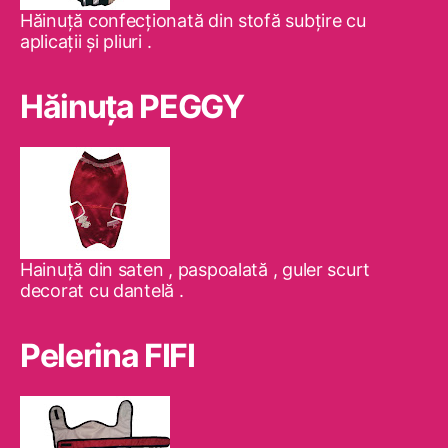
Hăinuţă confecţionată din stofă subţire cu
aplicaţii şi pliuri .
Hăinuţa PEGGY
Hainuţă din saten , paspoalată , guler scurt
decorat cu dantelă .
Pelerina FIFI