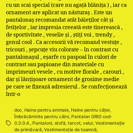
cu un scai special (care nu agaţă blăniţa ) , iar ca
ornament are aplicat un năsturaş . Este un
pantalonaş recomandat atât băieţilor cât şi
fetiţelor , iar impresia creeată este tinerească ,
de sportivitate , veselie şi , ştiţi voi , trendy ,
genul cool . Ca accesorii vă recomand vestuţe ,
tricouri , şepcuţe viu colorate – în contrast cu
pantalonaşul , eşarfe cu paspoal în culori de
contrast sau papioane din materiale cu
imprimeuri vesele , cu motive florale , carouri ,
dar şi lănţişoare ornament de grosime medie
pe care se fixează adresierul . Se confecţionează
într-o
doc
,
Haine pentru animale
,
Haine pentru căţei
,
Îmbrăcăminte pentru câini
,
Pantalon GRIG cod-
0.3.0.4.
,
Pantaloni
,
stofă
,
tercot
,
velur
,
Vestimentaţie
Etichete
de primăvară
,
Vestimentaţie de toamnă
,