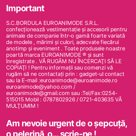
Important
S.C.BORDULA EUROANIMODE S.R.L.
confecţionează vestimentaţie şi accesorii pentru
animale de companie într-o gamă foarte variată
de modele , mărimi şi culori, adecvate fiecărui
anotimp şi eveniment . Toate produsele noastre
poartă marca EUROANIMODE ® şi sunt
înregistrate . VĂ RUGĂM NU ÎNCERCAŢI SĂ LE
COPIAŢI ! Pentru informaţii sau comenzi vă
rugăm să ne contactaţi prin : gadget-ul contact
sau la E-mail :euroanimode@euroanimode.ro
euroanimode@yahoo.com /
euroanimode@gmail.com sau :Tel/Fax:0254-
515015 Mobil : 0787802926 / 0721-403635 VĂ
MULŢUMIM !
Am nevoie urgent de o şepcuţă,
o pelerină, o… scrie-ne !