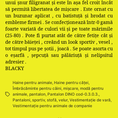
unui şnur filigranat şi este în aşa fel croit încât
să permită libertatea de mişcare . Este ornat cu
un buzunar aplicat , cu batistuţă şi brodat cu
embleme firmei . Se confecţionează într-0 gamă
foarte variată de culori vii şi pe toate mărimile
(25-80) . Pote fi purtat atât de către fetiţe cât şi
de către băieţei , creând un look sportiv , vesel ,
tot timpul pus pe şotii , joacă . Se poate asorta cu
o eşarfă , şepcuţă sau pălăriuţă şi nelipsitul
adresier .
BLACKY
Haine pentru animale
,
Haine pentru căţei
,
Îmbrăcăminte pentru câini
,
mişcare
,
modă pentru
animale
,
pantalon
,
Pantalon DINO cod-0.3.0.3.
,
Etichete
Pantaloni
,
sportiv
,
stofă
,
velur
,
Vestimentaţie de vară
,
Vestimentație pentru animale de companie