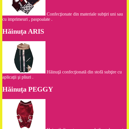
Confecţionate din materiale subţiri uni sau
cu imprimeuri , paspoalate .
Hăinuţa ARIS
Hăinuţă confecţionată din stofă subţire cu
aplicaţii şi pliuri .
Hăinuţa PEGGY