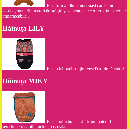
Este format din pantalonaşi care sunt
confecţionaţi din materiale subţiri şi sepcuţe cu cozoroc din materiale
impermeabile .
Hăinuţa LILY
Este o hăinuţă subţire veselă în două culori .
Hăinuţa MIKY
Este confecţionată dintr-un material
semiimpermeabil , lucios ,paspoalat .