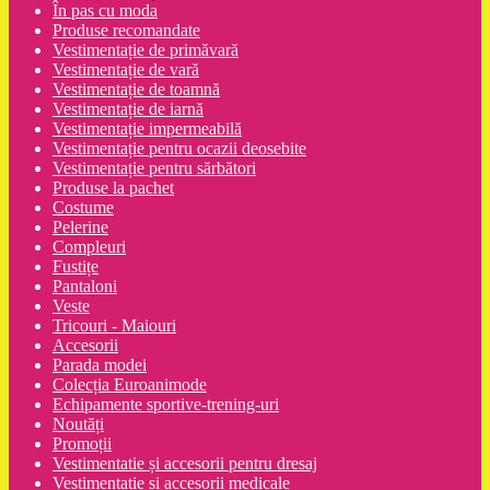
În pas cu moda
Produse recomandate
Vestimentație de primăvară
Vestimentație de vară
Vestimentație de toamnă
Vestimentație de iarnă
Vestimentație impermeabilă
Vestimentație pentru ocazii deosebite
Vestimentație pentru sărbători
Produse la pachet
Costume
Pelerine
Compleuri
Fustițe
Pantaloni
Veste
Tricouri - Maiouri
Accesorii
Parada modei
Colecția Euroanimode
Echipamente sportive-trening-uri
Noutăți
Promoții
Vestimentatie și accesorii pentru dresaj
Vestimentație și accesorii medicale