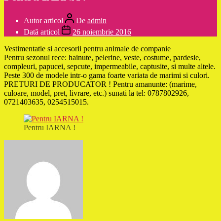
Autor articol
De
admin
Dată articol
26 noiembrie 2016
Vestimentatie si accesorii pentru animale de companie
Pentru sezonul rece: hainute, pelerine, veste, costume, pardesie,
compleuri, papucei, sepcute, impermeabile, captusite, si multe altele.
Peste 300 de modele intr-o gama foarte variata de marimi si culori.
PRETURI DE PRODUCATOR ! Pentru amanunte: (marime,
culoare, model, pret, livrare, etc.) sunati la tel: 0787802926,
0721403635, 0254515015.
Pentru IARNA !