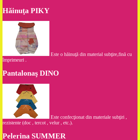
Hăinuţa PIKY
Este o hăinuţă din material subţire,fină cu
împrimeuri .
Pantalonaş DINO
Este confecţionat din materiale subţiri ,
rezistente (doc , tercot , velur , etc.).
Pelerina SUMMER