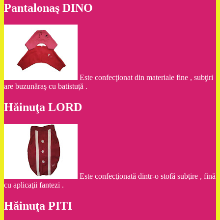
Pantalonaş DINO
Este confecţionat din materiale fine , subţiri
are buzunăraş cu batistuţă .
Hăinuţa LORD
Este confecţionată dintr-o stofă subţire , fină
cu aplicaţii fantezi .
Hăinuţa PITI