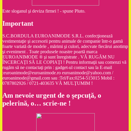
Este sloganul şi deviza firmei ! - spune Pluto.
Important
S.C.BORDULA EUROANIMODE S.R.L. confecţionează
vestimentaţie şi accesorii pentru animale de companie într-o gamă
foarte variată de modele , mărimi şi culori, adecvate fiecărui anotimp
şi eveniment . Toate produsele noastre poartă marca
EUROANIMODE ® şi sunt înregistrate . VĂ RUGĂM NU
ÎNCERCAŢI SĂ LE COPIAŢI ! Pentru informaţii sau comenzi vă
rugăm să ne contactaţi prin : gadget-ul contact sau la E-mail
:euroanimode@euroanimode.ro euroanimode@yahoo.com /
euroanimode@gmail.com sau :Tel/Fax:0254-515015 Mobil :
0787802926 / 0721-403635 VĂ MULŢUMIM !
Am nevoie urgent de o şepcuţă, o
pelerină, o… scrie-ne !