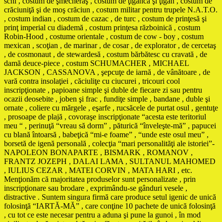
schi , costum de şmecheraş , costum de ţigancă şi ţigan , costum de
crăciuniţă şi de moş crăciun , costum militar pentru trupele N.A.T.O.
, costum indian , costum de cazac , de turc , costum de prinţesă şi
prinţ imperial cu diademă , costum prinţesa războinică , costum
Robin-Hood , costume orientale , costum de cow - boy , costum
mexican , scoţian , de marinar , de cosar , de explorator , de cercetaş
, de cosmonaut , de stewardesă , costum bărbătesc cu cravată , de
damă deuce-piece , costum SCHUMACHER , MICHAEL
JACKSON , CASSANOVA , şepcuţe de iarnă , de vânătoare , de
vară contra insolaţiei , căciuliţe cu ciucurei , tricouri cool
inscripţionate , papioane simple şi duble de fiecare zi sau pentru
ocazii deosebite , joben şi frac , fundiţe simple , bandane , duble şi
ornate , coliere cu mărgele , eşarfe , rucsăcele de purtat osul , gentuţe
, prosoape de plajă , covoraşe inscripţionate “acesta este teritoriul
meu “ , perinuţă “vreau să dorm” , păturică “înveleşte-mă” , papucei
cu blană întoarsă , babeţică “mi-e foame” , “unde este osul meu” ,
borsetă de igenă personală , colecţia “mari personalităţi ale istoriei”-
NAPOLEON BONAPARTE , BISMARK , ROMANOV ,
FRANTZ JOZEPH , DALAI LAMA , SULTANUL MAHOMED
, IULIUS CEZAR , MATEI CORVIN , MATA HARI , etc.
Menţionăm că majoritatea produselor sunt personalizate , prin
inscripţionare sau brodare , exprimându-se gânduri vesele ,
distractive . Suntem singura firmă care produce setul igenic de unică
folosinţă “IARTĂ-MĂ” , care conţine 10 pachete de unică folosinţă
, cu tot ce este necesar pentru a aduna şi pune la gunoi , în mod