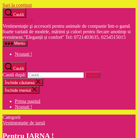
Sari la conținut
Caută
Euroanimode ®
Vestimentaţie şi accesorii pentru animale de companie într-o gamă
foarte variată de modele, mărimi şi culori pentru fiecare anotimp si
eveniment."Eleganță și confort'' Tel: 0721403635, 0254515015
Meniu
Noutati !
Caută
Caută după:
Închide căutarea
Închide meniul
Prima pagină
Noutati !
Categorii
Vestimentaţie de iarnă
Pentru IARNA !