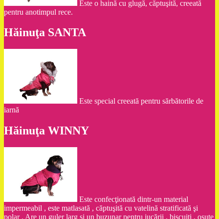
Este o haină cu glugă, căptuşită, creeată
pentru anotimpul rece.
Hăinuţa SANTA
Este special creeată pentru sărbătorile de
iarnă
Hăinuţa WINNY
Este confecţionată dintr-un material
impermeabil , este matlasată , căptuşită cu vatelină stratificată şi
polar . Are un guler larg şi un buzunar pentru jucării , biscuiţi , osuţe