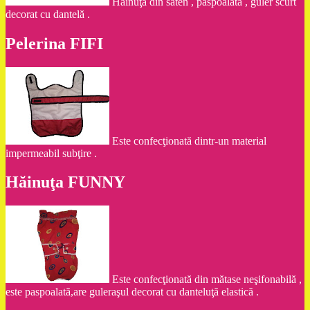
Hainuţă din saten , paspoalată , guler scurt
decorat cu dantelă .
Pelerina FIFI
Este confecţionată dintr-un material
impermeabil subţire .
Hăinuţa FUNNY
Este confecţionată din mătase neşifonabilă ,
este paspoalată,are guleraşul decorat cu danteluţă elastică .