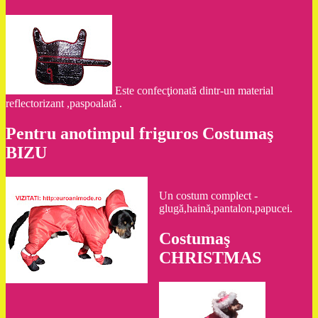
Este confecţionată dintr-un material
reflectorizant ,paspoalată .
Pentru anotimpul friguros Costumaş
BIZU
Un costum complect -
glugă,haină,pantalon,papucei.
Costumaş
CHRISTMAS