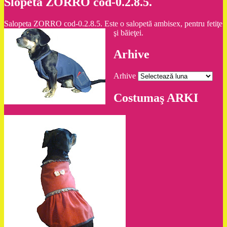
Slopeta ZORRO cod-0.2.8.5.
Salopeta ZORRO cod-0.2.8.5. Este o salopetă ambisex, pentru fetiţe
şi băieţei.
Arhive
Arhive
Costumaş ARKI