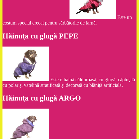
Este un
costum special creeat pentru sărbătorile de iarnă.
Hăinuţa cu glugă PEPE
Este o haină călduroasă, cu glugă, căptuşită
cu polar şi vatelină stratificată şi decorată cu blăniţă artificială.
Hăinuţa cu glugă ARGO