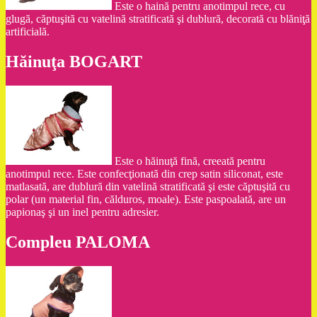
Este o haină pentru anotimpul rece, cu
glugă, căptuşită cu vatelină stratificată şi dublură, decorată cu blăniţă
artificială.
Hăinuţa BOGART
Este o hăinuţă fină, creeată pentru
anotimpul rece. Este confecţionată din crep satin siliconat, este
matlasată, are dublură din vatelină stratificată şi este căptuşită cu
polar (un material fin, călduros, moale). Este paspoalată, are un
papionaş şi un inel pentru adresier.
Compleu PALOMA