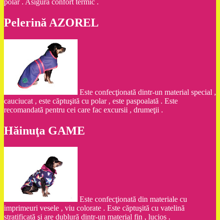
polar . Asigură confort termic .
Pelerină AZOREL
Este confecţionată dintr-un material special ,
cauciucat , este căptuşită cu polar , este paspoalată . Este
recomandată pentru cei care fac excursii , drumeţii .
Hăinuţa GAME
Este confecţionată din materiale cu
imprimeuri vesele , viu colorate . Este căptuşită cu vatelină
stratificată şi are dublură dintr-un material fin , lucios .