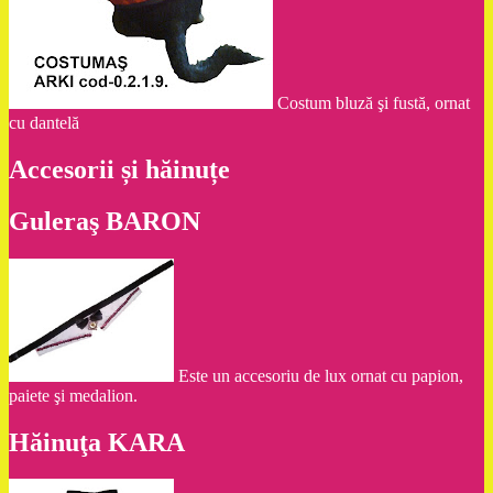
Costum bluză şi fustă, ornat
cu dantelă
Accesorii și hăinuțe
Guleraş BARON
Este un accesoriu de lux ornat cu papion,
paiete şi medalion.
Hăinuţa KARA