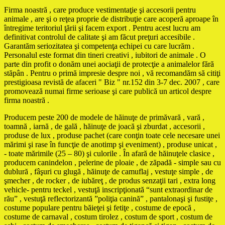
Firma noastră , care produce vestimentaţie şi accesorii pentru
animale , are şi o reţea proprie de distribuţie care acoperă aproape în
întregime teritoriul ţării şi facem export . Pentru acest lucru am
definitivat controlul de calitate şi am făcut preţuri accesibile .
Garantăm seriozitatea şi competenţa echipei cu care lucrăm .
Personalul este format din tineri creativi , iubitori de animale . O
parte din profit o donăm unei aociaţii de protecţie a animalelor fără
stăpân . Pentru o primă impresie despre noi , vă recomandăm să citiţi
prestigioasa revistă de afaceri " Biz " nr.152 din 3-7 dec. 2007 , care
promovează numai firme serioase şi care publică un articol despre
firma noastră .
Producem peste 200 de modele de hăinuţe de primăvară , vară ,
toamnă , iarnă , de gală , hăinuţe de joacă şi zburdat , accesorii ,
produse de lux , produse pachet (care conţin toate cele necesare unei
mărimi şi rase în funcţie de anotimp şi eveniment) , produse unicat ,
- toate mărimile (25 – 80) şi culorile . În afară de hăinuţele clasice ,
producem canindelon , pelerine de ploaie , de zăpadă - simple sau cu
dublură , fâşuri cu glugă , hăinuţe de camuflaj , vestuţe simple , de
şmecher , de rocker , de iubăreţ , de produs senzaţii tari , extra long
vehicle- pentru teckel , vestuţă inscripţionată “sunt extraordinar de
rău” , vestuţă reflectorizantă ”poliţia canină” , pantalonaşi şi fustiţe ,
costume populare pentru băieţei şi fetiţe , costume de epocă ,
costume de carnaval , costum tirolez , costum de sport , costum de