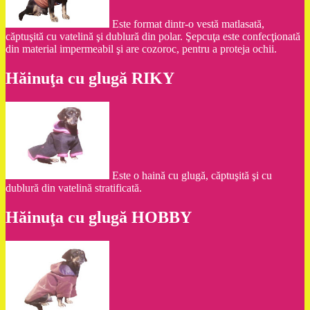
Este format dintr-o vestă matlasată,
căptuşită cu vatelină şi dublură din polar. Şepcuţa este confecţionată
din material impermeabil şi are cozoroc, pentru a proteja ochii.
Hăinuţa cu glugă RIKY
Este o haină cu glugă, căptuşită şi cu
dublură din vatelină stratificată.
Hăinuţa cu glugă HOBBY