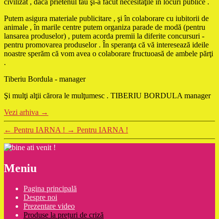
civilizat , dacă prietenul tău şi-a făcut necesităţile în locuri publice .
Putem asigura materiale publicitare , şi în colaborare cu iubitorii de
animale , în marile centre putem organiza parade de modă (pentru
lansarea produselor) , putem acorda premii la diferite concursuri -
pentru promovarea produselor . În speranţa că vă interesează ideile
noastre sperăm că vom avea o colaborare fructuoasă de ambele părţi
.
Tiberiu Bordula - manager
Şi mulţi alţii cărora le mulţumesc . TIBERIU BORDULA manager
Vezi arhiva
→
←
Pentru IARNA !
→
Pentru IARNA !
Meniu
Pagina principală
Despre noi
Prezentare video
Produse la prețuri de criză