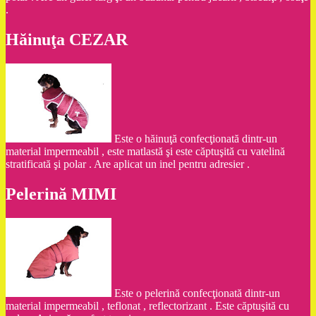
.
Hăinuţa CEZAR
Este o hăinuţă confecţionată dintr-un
material impermeabil , este matlastă şi este căptuşită cu vatelină
stratificată şi polar . Are aplicat un inel pentru adresier .
Pelerină MIMI
Este o pelerină confecţionată dintr-un
material impermeabil , teflonat , reflectorizant . Este căptuşită cu