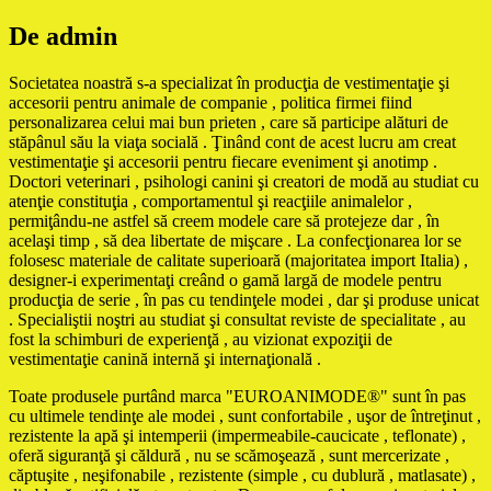
De admin
Societatea noastră s-a specializat în producţia de vestimentaţie şi
accesorii pentru animale de companie , politica firmei fiind
personalizarea celui mai bun prieten , care să participe alături de
stăpânul său la viaţa socială . Ţinând cont de acest lucru am creat
vestimentaţie şi accesorii pentru fiecare eveniment şi anotimp .
Doctori veterinari , psihologi canini şi creatori de modă au studiat cu
atenţie constituţia , comportamentul şi reacţiile animalelor ,
permiţându-ne astfel să creem modele care să protejeze dar , în
acelaşi timp , să dea libertate de mişcare . La confecţionarea lor se
folosesc materiale de calitate superioară (majoritatea import Italia) ,
designer-i experimentaţi creând o gamă largă de modele pentru
producţia de serie , în pas cu tendinţele modei , dar şi produse unicat
. Specialiştii noştri au studiat şi consultat reviste de specialitate , au
fost la schimburi de experienţă , au vizionat expoziţii de
vestimentaţie canină internă şi internaţională .
Toate produsele purtând marca "EUROANIMODE®" sunt în pas
cu ultimele tendinţe ale modei , sunt confortabile , uşor de întreţinut ,
rezistente la apă şi intemperii (impermeabile-caucicate , teflonate) ,
oferă siguranţă şi căldură , nu se scămoşează , sunt mercerizate ,
căptuşite , neşifonabile , rezistente (simple , cu dublură , matlasate) ,