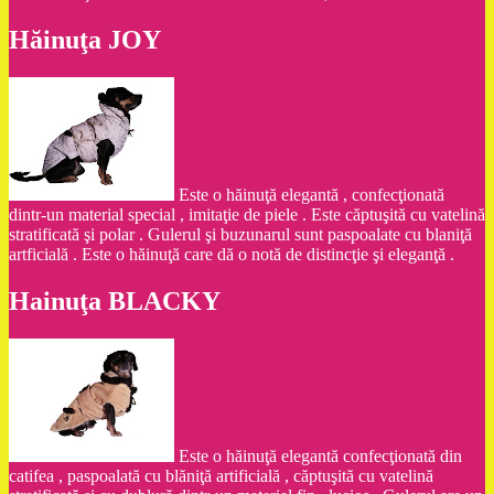
Hăinuţa JOY
Este o hăinuţă elegantă , confecţionată
dintr-un material special , imitaţie de piele . Este căptuşită cu vatelină
stratificată şi polar . Gulerul şi buzunarul sunt paspoalate cu blaniţă
artficială . Este o hăinuţă care dă o notă de distincţie şi eleganţă .
Hainuţa BLACKY
Este o hăinuţă elegantă confecţionată din
catifea , paspoalată cu blăniţă artificială , căptuşită cu vatelină