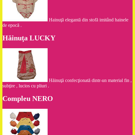
Hainuţă elegantă din stofă imitând hainele
de epocă .
Hăinuţa LUCKY
Hăinuţă confecţionată dintr-un material fin ,
subţire , lucios cu pliuri .
Compleu NERO