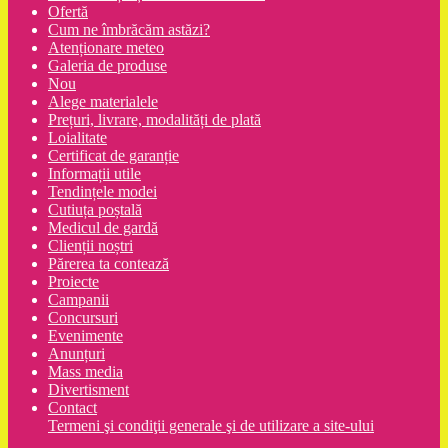
Ofertă
Cum ne îmbrăcăm astăzi?
Atenționare meteo
Galeria de produse
Nou
Alege materialele
Prețuri, livrare, modalități de plată
Loialitate
Certificat de garanție
Informații utile
Tendințele modei
Cutiuța poștală
Medicul de gardă
Clienții noștri
Părerea ta contează
Proiecte
Campanii
Concursuri
Evenimente
Anunțuri
Mass media
Divertisment
Contact
Termeni şi condiţii generale şi de utilizare a site-ului