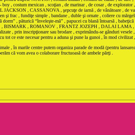
boy , costum mexican , scoţian , de marinar , de cosar , de explorator 
ON , CASSANOVA , şepcuţe de iarnă , de vânătoare , de vară contra i
n şi frac , fundiţe simple , bandane , duble şi ornate , coliere cu mărgele
 să dorm” , păturică “înveleşte-mă” , papucei cu blană întoarsă , babeţic
BONAPARTE , BISMARK , ROMANOV , FRANTZ JOZEPH , DALAI L
te , prin inscripţionare sau brodare , exprimându-se gânduri vesele , d
ot ce este necesar pentru a aduna şi pune la gunoi , în mod civilizat , da
animale , în marile centre putem organiza parade de modă (pentru lansarea
sperăm că vom avea o colaborare fructuoasă de ambele părţi .