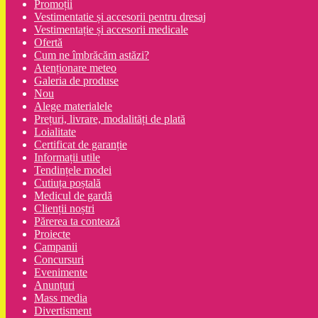
Promoții
Vestimentatie și accesorii pentru dresaj
Vestimentație și accesorii medicale
Ofertă
Cum ne îmbrăcăm astăzi?
Atenționare meteo
Galeria de produse
Nou
Alege materialele
Prețuri, livrare, modalități de plată
Loialitate
Certificat de garanție
Informații utile
Tendințele modei
Cutiuța poștală
Medicul de gardă
Clienții noștri
Părerea ta contează
Proiecte
Campanii
Concursuri
Evenimente
Anunțuri
Mass media
Divertisment