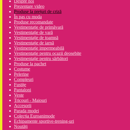
Despre noi
Prezentare video
Produse la prețuri de criză
În pas cu moda
Produse recomandate
Vestimentație de primăvară
Vestimentație de vară
Vestimentație de toamnă
Vestimentație de iarnă
Vestimentație impermeabilă
Vestimentație pentru ocazii deosebite
Vestimentație pentru sărbători
Produse la pachet
Costume
Pelerine
Compleuri
Fustițe
Pantaloni
Veste
Tricouri - Maiouri
Accesorii
Parada modei
Colecția Euroanimode
Echipamente sportive-trening-uri
Noutăți