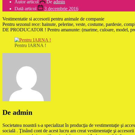
Autor articol
De
admin
Dată articol
3 decembrie 2016
Vestimentatie si accesorii pentru animale de companie
Pentru sezonul rece: hainute, pelerine, veste, costume, pardesie, comp
DE PRODUCATOR ! Pentru amanunte: (marime, culoare, model, pret, 
Pentru IARNA !
De admin
Societatea noastră s-a specializat în producţia de vestimentaţie şi acces
socială . Ţinând cont de acest lucru am creat vestimentaţie şi accesorii 