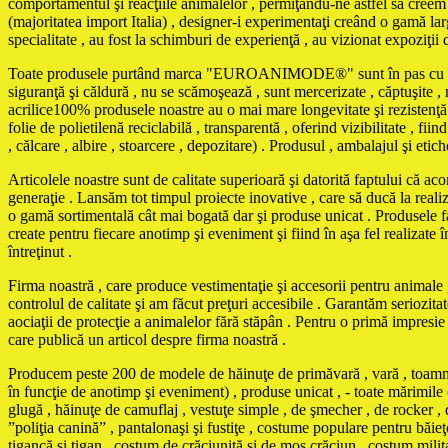
comportamentul şi reacţiile animalelor , permiţându-ne astfel să creem m
(majoritatea import Italia) , designer-i experimentaţi creând o gamă larg
specialitate , au fost la schimburi de experienţă , au vizionat expoziţii 
Toate produsele purtând marca "EUROANIMODE®" sunt în pas cu ultimele 
siguranţă şi căldură , nu se scămoşează , sunt mercerizate , căptuşite , ne
acrilice100% produsele noastre au o mai mare longevitate şi rezistenţă 
folie de polietilenă reciclabilă , transparentă , oferind vizibilitate , f
, călcare , albire , stoarcere , depozitare) . Produsul , ambalajul şi eti
Articolele noastre sunt de calitate superioară şi datorită faptului că ac
generaţie . Lansăm tot timpul proiecte inovative , care să ducă la reali
o gamă sortimentală cât mai bogată dar şi produse unicat . Produse
create pentru fiecare anotimp şi eveniment şi fiind în aşa fel realizate în
întreţinut .
Firma noastră , care produce vestimentaţie şi accesorii pentru animale , 
controlul de calitate şi am făcut preţuri accesibile . Garantăm seriozita
aociaţii de protecţie a animalelor fără stăpân . Pentru o primă impresi
care publică un articol despre firma noastră .
Producem peste 200 de modele de hăinuţe de primăvară , vară , toamnă , 
în funcţie de anotimp şi eveniment) , produse unicat , - toate mărimile 
glugă , hăinuţe de camuflaj , vestuţe simple , de şmecher , de rocker , d
”poliţia canină” , pantalonaşi şi fustiţe , costume populare pentru băi
ţigancă şi ţigan , costum de crăciuniţă şi de moş crăciun , costum mili