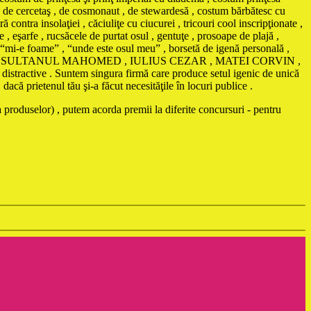
, de cercetaş , de cosmonaut , de stewardesă , costum bărbătesc cu
nsolaţiei , căciuliţe cu ciucurei , tricouri cool inscripţionate ,
 , eşarfe , rucsăcele de purtat osul , gentuţe , prosoape de plajă ,
ă “mi-e foame” , “unde este osul meu” , borsetă de igenă personală ,
AMA , SULTANUL MAHOMED , IULIUS CEZAR , MATEI CORVIN ,
istractive . Suntem singura firmă care produce setul igenic de unică
că prietenul tău şi-a făcut necesităţile în locuri publice .
 produselor) , putem acorda premii la diferite concursuri - pentru