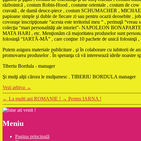
războinică , costum Robin-Hood , costume orientale , costum de cow - 
cravată , de damă deuce-piece , costum SCHUMACHER , MICHAEL JACKS
papioane simple şi duble de fiecare zi sau pentru ocazii deosebite , jobe
covoraşe inscripţionate “acesta este teritoriul meu “ , perinuţă “vreau
colecţia “mari personalităţi ale istoriei”- NAPOLEON 
MATA HARI , etc. Menţionăm că majoritatea produselor sunt personaliza
folosinţă “IARTĂ-MĂ” , care conţine 10 pachete de unică folosinţă , cu t
Putem asigura materiale publicitare , şi în colaborare cu iubitorii de 
promovarea produselor . În speranţa că vă interesează ideile noastre 
Tiberiu Bordula - manager
Şi mulţi alţii cărora le mulţumesc . TIBERIU BORDULA manager
Vezi arhiva
→
←
La multi ani ROMANIE !
→
Pentru IARNA !
Meniu
Pagina principală