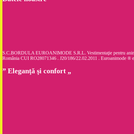
S.C.BORDULA EUROANIMODE S.R.L. Vestimentaţie pentru animale d
România CUI RO28071346 . J20/186/22.02.2011 . Euroanimode ® 
” Eleganţă şi confort „