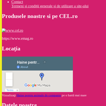
Contact
Termeni şi condiţii generale şi de utilizare a site-ului
Produsele noastre si pe CEL.ro
https://www.emag.ro
Locaţia
Vizualizaţi
Haine pentru animale de companie
pe o hartă mai mare
Datele noastre