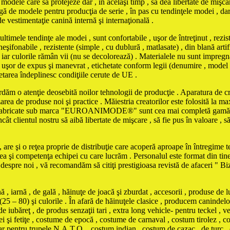
odele care să protejeze dar , în acelaşi timp , să dea libertate de mişcar
ă de modele pentru producţia de serie , în pas cu tendinţele modei , dar şi
de vestimentaţie canină internă şi internaţională .
tendinţe ale modei , sunt confortabile , uşor de întreţinut , rezistent
şifonabile , rezistente (simple , cu dublură , matlasate) , din blană artifi
iar culorile rămân vii (nu se decolorează) . Materialele nu sunt impregna
iind uşor de expus şi manevrat , etichetate conform legii (denumire , model
chetarea îndeplinesc condiţiile cerute de UE .
ordăm o atenţie deosebită noilor tehnologii de producţie . Aparatura de cro
zarea de produse noi şi practice . Măiestria creatorilor este folosită la 
le fabricate sub marca "EUROANIMODE®" sunt cea mai completă gamă de 
cât clientul nostru să aibă libertate de mişcare , să fie pus în valoare , s
are şi o reţea proprie de distribuţie care acoperă aproape în întregime ter
tea şi competenţa echipei cu care lucrăm . Personalul este format din tine
e despre noi , vă recomandăm să citiţi prestigioasa revistă de afaceri " 
iarnă , de gală , hăinuţe de joacă şi zburdat , accesorii , produse de l
(25 – 80) şi culorile . În afară de hăinuţele clasice , producem canindelo
e iubăreţ , de produs senzaţii tari , extra long vehicle- pentru teckel , ve
eţei şi fetiţe , costume de epocă , costume de carnaval , costum tirolez 
tar pentru trupele N.A.T.O. , costum indian , costum de cazac , de turc ,