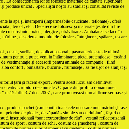
e . La confecţionarea lor se folosesc materiale de calitate superioară
 produse unicat . Specialiştii noştri au studiat şi consultat reviste de
e la apă şi intemperii (impermeabile-caucicate , teflonate) , oferă
cială , tercot , etc . Deoarece se folosesc şi materiale ţesute din fire
te cu substanţe toxice , alergice , otrăvitoare . Ambalarea se face în
 , mărime , descrierea modului de folosire - întreţinere , spălare , uscare
i , cusut , surfilat , de aplicat paspoal , pasmanterie este de ultimă
maximum pentru a putea veni în întâmpinarea pieţei pretenţioase , creând
vestimentaţie şi accesorii pentru animale de companie , fiind
ă aibă confort , bunăstare , bucurie , frumuseţe , să fie uşor de aranjat şi
itoriul ţării şi facem export . Pentru acest lucru am definitivat
ri creativi , iubitori de animale . O parte din profit o donăm unei
Biz " nr.152 din 3-7 dec. 2007 , care promovează numai firme serioase şi
ux , produse pachet (care conţin toate cele necesare unei mărimi şi rase
n , pelerine de ploaie , de zăpadă - simple sau cu dublură , fâşuri cu
stuţă inscripţionată “sunt extraordinar de rău” , vestuţă reflectorizantă
, costum de sport , costum de schi , costum de şmecheraş , costum de
 costum de prinţesă şi prinţ imperial cu diademă , costum prinţesa