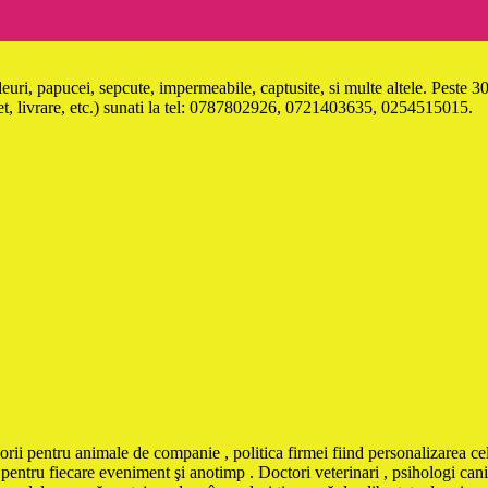
leuri, papucei, sepcute, impermeabile, captusite, si multe altele. Peste
livrare, etc.) sunati la tel: 0787802926, 0721403635, 0254515015.
orii pentru animale de companie , politica firmei fiind personalizarea cel
pentru fiecare eveniment şi anotimp . Doctori veterinari , psihologi canin