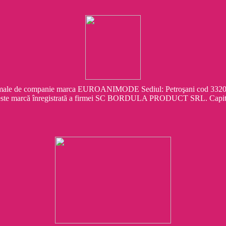
e companie marca EUROANIMODE Sediul: Petroşani cod 332041 Str.
este marcă înregistrată a firmei SC BORDULA PRODUCT SRL. Capit