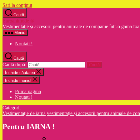
Sari la conținut
Caută
Euroanimode ®
Vestimentaţie şi accesorii pentru animale de companie într-o gamă foa
Meniu
Noutati !
Caută
Caută după:
Închide căutarea
Închide meniul
Prima pagină
Noutati !
Categorii
Vestimentaţie de iarnă
vestimentaţie şi accesorii pentru animale de co
Pentru IARNA !