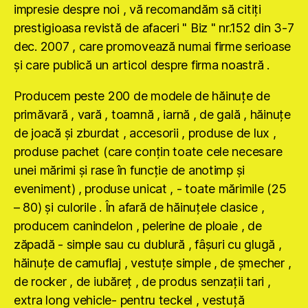
impresie despre noi , vă recomandăm să citiţi
prestigioasa revistă de afaceri " Biz " nr.152 din 3-7
dec. 2007 , care promovează numai firme serioase
şi care publică un articol despre firma noastră .
Producem peste 200 de modele de hăinuţe de
primăvară , vară , toamnă , iarnă , de gală , hăinuţe
de joacă şi zburdat , accesorii , produse de lux ,
produse pachet (care conţin toate cele necesare
unei mărimi şi rase în funcţie de anotimp şi
eveniment) , produse unicat , - toate mărimile (25
– 80) şi culorile . În afară de hăinuţele clasice ,
producem canindelon , pelerine de ploaie , de
zăpadă - simple sau cu dublură , fâşuri cu glugă ,
hăinuţe de camuflaj , vestuţe simple , de şmecher ,
de rocker , de iubăreţ , de produs senzaţii tari ,
extra long vehicle- pentru teckel , vestuţă