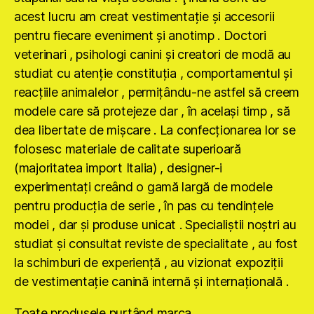
acest lucru am creat vestimentaţie şi accesorii
pentru fiecare eveniment şi anotimp . Doctori
veterinari , psihologi canini şi creatori de modă au
studiat cu atenţie constituţia , comportamentul şi
reacţiile animalelor , permiţându-ne astfel să creem
modele care să protejeze dar , în acelaşi timp , să
dea libertate de mişcare . La confecţionarea lor se
folosesc materiale de calitate superioară
(majoritatea import Italia) , designer-i
experimentaţi creând o gamă largă de modele
pentru producţia de serie , în pas cu tendinţele
modei , dar şi produse unicat . Specialiştii noştri au
studiat şi consultat reviste de specialitate , au fost
la schimburi de experienţă , au vizionat expoziţii
de vestimentaţie canină internă şi internaţională .
Toate produsele purtând marca