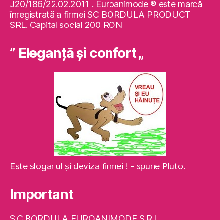
J20/186/22.02.2011 . Euroanimode ® este marcă
înregistrată a firmei SC BORDULA PRODUCT
SRL. Capital social 200 RON
” Eleganţă şi confort „
Este sloganul şi deviza firmei ! - spune Pluto.
Important
S.C.BORDULA EUROANIMODE S.R.L.