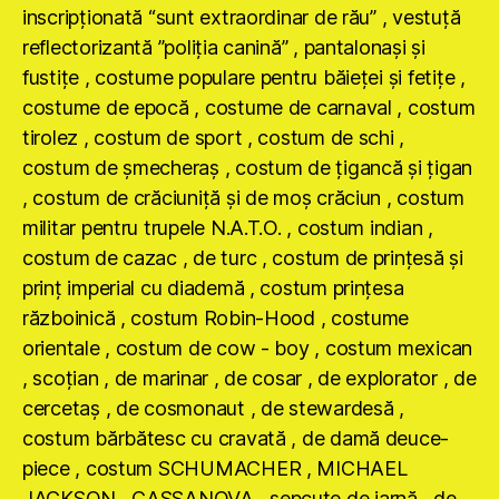
inscripţionată “sunt extraordinar de rău” , vestuţă
reflectorizantă ”poliţia canină” , pantalonaşi şi
fustiţe , costume populare pentru băieţei şi fetiţe ,
costume de epocă , costume de carnaval , costum
tirolez , costum de sport , costum de schi ,
costum de şmecheraş , costum de ţigancă şi ţigan
, costum de crăciuniţă şi de moş crăciun , costum
militar pentru trupele N.A.T.O. , costum indian ,
costum de cazac , de turc , costum de prinţesă şi
prinţ imperial cu diademă , costum prinţesa
războinică , costum Robin-Hood , costume
orientale , costum de cow - boy , costum mexican
, scoţian , de marinar , de cosar , de explorator , de
cercetaş , de cosmonaut , de stewardesă ,
costum bărbătesc cu cravată , de damă deuce-
piece , costum SCHUMACHER , MICHAEL
JACKSON , CASSANOVA , şepcuţe de iarnă , de