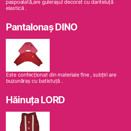
paspoalată,are guleraşul decorat cu danteluţă
elastică .
Pantalonaş DINO
Este confecţionat din materiale fine , subţiri are
buzunăraş cu batistuţă .
Hăinuţa LORD