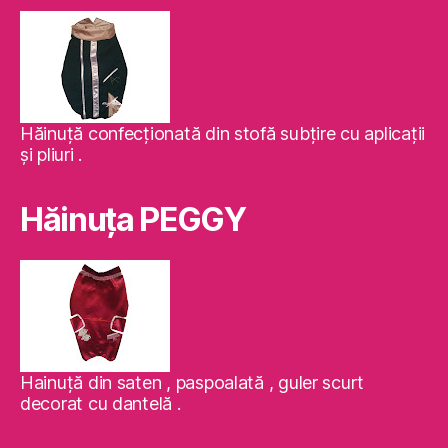
Hăinuţă confecţionată din stofă subţire cu aplicaţii
şi pliuri .
Hăinuţa PEGGY
Hainuţă din saten , paspoalată , guler scurt
decorat cu dantelă .