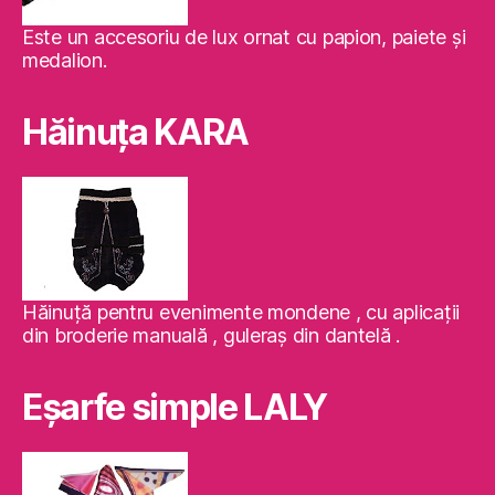
Este un accesoriu de lux ornat cu papion, paiete şi
medalion.
Hăinuţa KARA
Hăinuţă pentru evenimente mondene , cu aplicaţii
din broderie manuală , guleraş din dantelă .
Eşarfe simple LALY