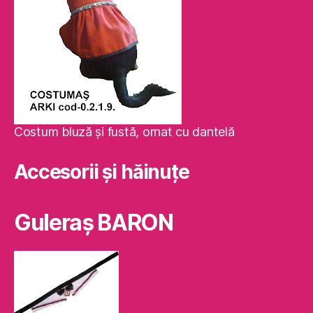
Costum bluză şi fustă, ornat cu dantelă
Accesorii și hăinuțe
Guleraş BARON