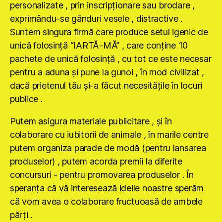
personalizate , prin inscripţionare sau brodare ,
exprimându-se gânduri vesele , distractive .
Suntem singura firmă care produce setul igenic de
unică folosinţă “IARTĂ-MĂ” , care conţine 10
pachete de unică folosinţă , cu tot ce este necesar
pentru a aduna şi pune la gunoi , în mod civilizat ,
dacă prietenul tău şi-a făcut necesităţile în locuri
publice .
Putem asigura materiale publicitare , şi în
colaborare cu iubitorii de animale , în marile centre
putem organiza parade de modă (pentru lansarea
produselor) , putem acorda premii la diferite
concursuri - pentru promovarea produselor . În
speranţa că vă interesează ideile noastre sperăm
că vom avea o colaborare fructuoasă de ambele
părţi .