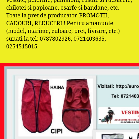
vestute, pelerine, pantaloni, fustite si rucsacele,
chilotei si papioane, esarfe si bandane, etc.
Toate la pret de producator. PROMOTII,
CADOURI, REDUCERI ! Pentru amanunte
(model, marime, culoare, pret, livrare, etc.)
sunati la tel: 0787802926, 0721403635,
0254515015.