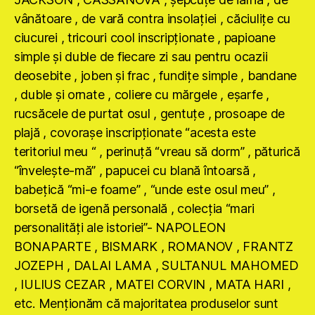
vânătoare , de vară contra insolaţiei , căciuliţe cu
ciucurei , tricouri cool inscripţionate , papioane
simple şi duble de fiecare zi sau pentru ocazii
deosebite , joben şi frac , fundiţe simple , bandane
, duble şi ornate , coliere cu mărgele , eşarfe ,
rucsăcele de purtat osul , gentuţe , prosoape de
plajă , covoraşe inscripţionate “acesta este
teritoriul meu “ , perinuţă “vreau să dorm” , păturică
“înveleşte-mă” , papucei cu blană întoarsă ,
babeţică “mi-e foame” , “unde este osul meu” ,
borsetă de igenă personală , colecţia “mari
personalităţi ale istoriei”- NAPOLEON
BONAPARTE , BISMARK , ROMANOV , FRANTZ
JOZEPH , DALAI LAMA , SULTANUL MAHOMED
, IULIUS CEZAR , MATEI CORVIN , MATA HARI ,
etc. Menţionăm că majoritatea produselor sunt