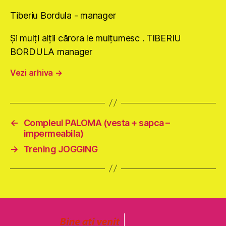
Tiberiu Bordula - manager
Şi mulţi alţii cărora le mulţumesc . TIBERIU
BORDULA manager
Vezi arhiva
→
←
Compleul PALOMA (vesta + sapca –
impermeabila)
→
Trening JOGGING