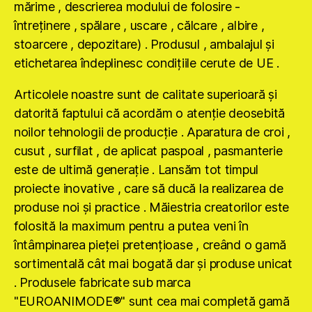
mărime , descrierea modului de folosire -
întreţinere , spălare , uscare , călcare , albire ,
stoarcere , depozitare) . Produsul , ambalajul şi
etichetarea îndeplinesc condiţiile cerute de UE .
Articolele noastre sunt de calitate superioară şi
datorită faptului că acordăm o atenţie deosebită
noilor tehnologii de producţie . Aparatura de croi ,
cusut , surfilat , de aplicat paspoal , pasmanterie
este de ultimă generaţie . Lansăm tot timpul
proiecte inovative , care să ducă la realizarea de
produse noi şi practice . Măiestria creatorilor este
folosită la maximum pentru a putea veni în
întâmpinarea pieţei pretenţioase , creând o gamă
sortimentală cât mai bogată dar şi produse unicat
. Produsele fabricate sub marca
"EUROANIMODE®" sunt cea mai completă gamă