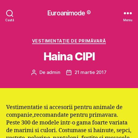
Euroanimode ®
Caută
Meniu
Categorii
VESTIMENTAŢIE DE PRIMĂVARĂ
Haina CIPI
De
admin
21 martie 2017
Autor
Dată
articol
articol
Vestimentatie si accesorii pentru animale de
companie,recomandate pentru primavara.
Peste 300 de modele intr-o gama foarte variata
de marimi si culori. Costumase si hainute, sepci,