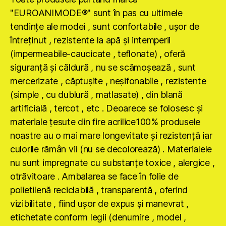
"EUROANIMODE®" sunt în pas cu ultimele
tendinţe ale modei , sunt confortabile , uşor de
întreţinut , rezistente la apă şi intemperii
(impermeabile-caucicate , teflonate) , oferă
siguranţă şi căldură , nu se scămoşează , sunt
mercerizate , căptuşite , neşifonabile , rezistente
(simple , cu dublură , matlasate) , din blană
artificială , tercot , etc . Deoarece se folosesc şi
materiale ţesute din fire acrilice100% produsele
noastre au o mai mare longevitate şi rezistenţă iar
culorile rămân vii (nu se decolorează) . Materialele
nu sunt impregnate cu substanţe toxice , alergice ,
otrăvitoare . Ambalarea se face în folie de
polietilenă reciclabilă , transparentă , oferind
vizibilitate , fiind uşor de expus şi manevrat ,
etichetate conform legii (denumire , model ,