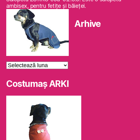
ambisex, pentru fetiţe şi băieţei.
Arhive
Arhive
Costumaş ARKI