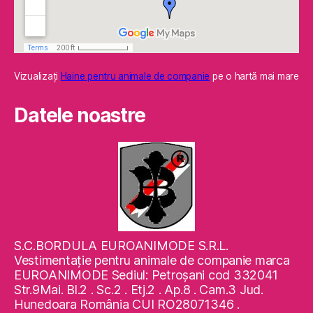
Vizualizaţi
Haine pentru animale de companie
pe o hartă mai mare
Datele noastre
S.C.BORDULA EUROANIMODE S.R.L.
Vestimentaţie pentru animale de companie marca
EUROANIMODE Sediul: Petroşani cod 332041
Str.9Mai. Bl.2 . Sc.2 . Etj.2 . Ap.8 . Cam.3 Jud.
Hunedoara România CUI RO28071346 .