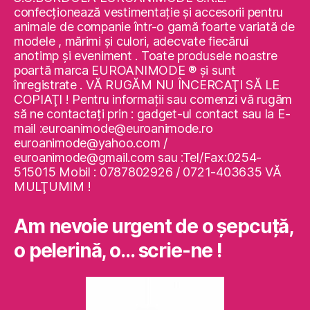
confecţionează vestimentaţie şi accesorii pentru
animale de companie într-o gamă foarte variată de
modele , mărimi şi culori, adecvate fiecărui
anotimp şi eveniment . Toate produsele noastre
poartă marca EUROANIMODE ® şi sunt
înregistrate . VĂ RUGĂM NU ÎNCERCAŢI SĂ LE
COPIAŢI ! Pentru informaţii sau comenzi vă rugăm
să ne contactaţi prin : gadget-ul contact sau la E-
mail :euroanimode@euroanimode.ro
euroanimode@yahoo.com /
euroanimode@gmail.com sau :Tel/Fax:0254-
515015 Mobil : 0787802926 / 0721-403635 VĂ
MULŢUMIM !
Am nevoie urgent de o şepcuţă,
o pelerină, o… scrie-ne !