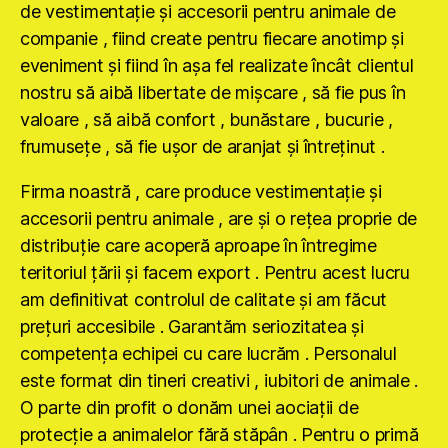
de vestimentaţie şi accesorii pentru animale de
companie , fiind create pentru fiecare anotimp şi
eveniment şi fiind în aşa fel realizate încât clientul
nostru să aibă libertate de mişcare , să fie pus în
valoare , să aibă confort , bunăstare , bucurie ,
frumuseţe , să fie uşor de aranjat şi întreţinut .
Firma noastră , care produce vestimentaţie şi
accesorii pentru animale , are şi o reţea proprie de
distribuţie care acoperă aproape în întregime
teritoriul ţării şi facem export . Pentru acest lucru
am definitivat controlul de calitate şi am făcut
preţuri accesibile . Garantăm seriozitatea şi
competenţa echipei cu care lucrăm . Personalul
este format din tineri creativi , iubitori de animale .
O parte din profit o donăm unei aociaţii de
protecţie a animalelor fără stăpân . Pentru o primă