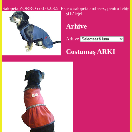
Salopeta ZORRO cod-0.2.8.5. Este o salopetă ambisex, pentru fetiţe
şi băieţei.
Arhive
Arhive
Costumaş ARKI