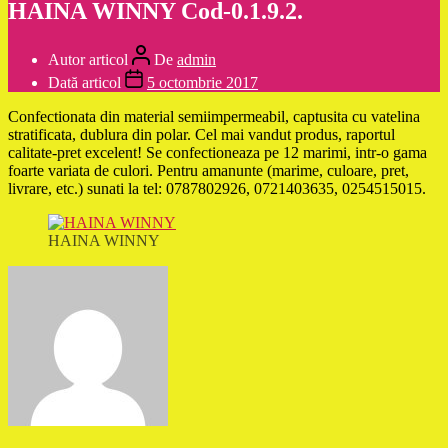
HAINA WINNY Cod-0.1.9.2.
Autor articol
De
admin
Dată articol
5 octombrie 2017
Confectionata din material semiimpermeabil, captusita cu vatelina
stratificata, dublura din polar. Cel mai vandut produs, raportul
calitate-pret excelent! Se confectioneaza pe 12 marimi, intr-o gama
foarte variata de culori. Pentru amanunte (marime, culoare, pret,
livrare, etc.) sunati la tel: 0787802926, 0721403635, 0254515015.
HAINA WINNY