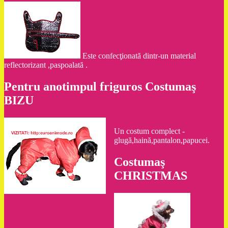
Este confecţionată dintr-un material
reflectorizant ,paspoalată .
Pentru anotimpul friguros Costumaş
BIZU
Un costum complect -
glugă,haină,pantalon,papucei.
Costumaş
CHRISTMAS