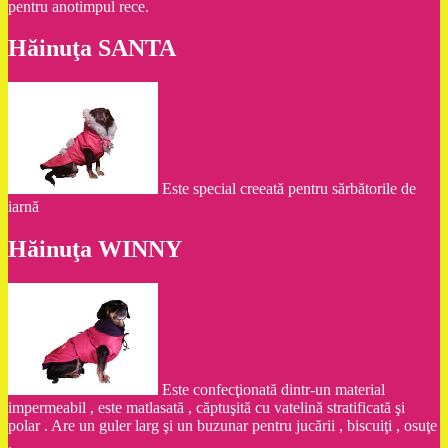
pentru anotimpul rece.
Hăinuţa SANTA
Este special creeată pentru sărbătorile de
iarnă
Hăinuţa WINNY
Este confecţionată dintr-un material
impermeabil , este matlasată , căptuşită cu vatelină stratificată şi
polar . Are un guler larg şi un buzunar pentru jucării , biscuiţi , osuţe
.