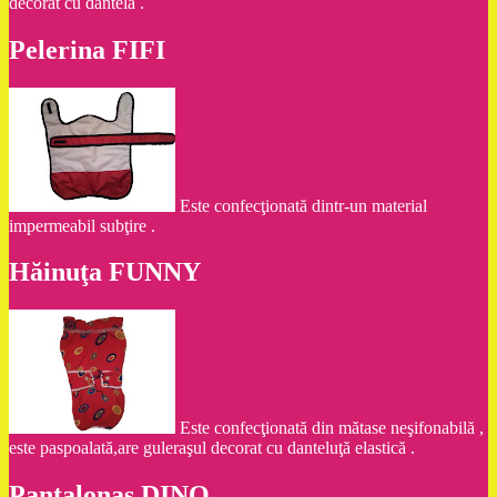
decorat cu dantelă .
Pelerina FIFI
Este confecţionată dintr-un material
impermeabil subţire .
Hăinuţa FUNNY
Este confecţionată din mătase neşifonabilă ,
este paspoalată,are guleraşul decorat cu danteluţă elastică .
Pantalonaş DINO