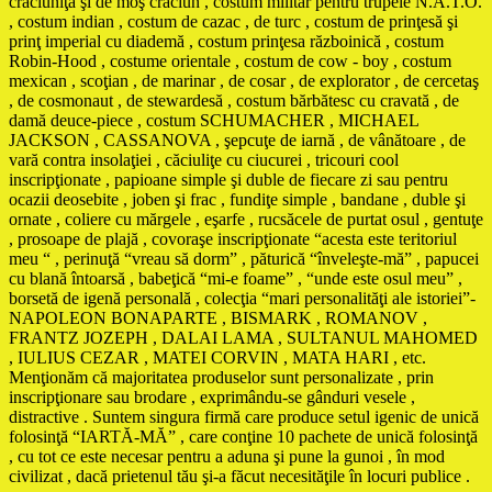
crăciuniţă şi de moş crăciun , costum militar pentru trupele N.A.T.O.
, costum indian , costum de cazac , de turc , costum de prinţesă şi
prinţ imperial cu diademă , costum prinţesa războinică , costum
Robin-Hood , costume orientale , costum de cow - boy , costum
mexican , scoţian , de marinar , de cosar , de explorator , de cercetaş
, de cosmonaut , de stewardesă , costum bărbătesc cu cravată , de
damă deuce-piece , costum SCHUMACHER , MICHAEL
JACKSON , CASSANOVA , şepcuţe de iarnă , de vânătoare , de
vară contra insolaţiei , căciuliţe cu ciucurei , tricouri cool
inscripţionate , papioane simple şi duble de fiecare zi sau pentru
ocazii deosebite , joben şi frac , fundiţe simple , bandane , duble şi
ornate , coliere cu mărgele , eşarfe , rucsăcele de purtat osul , gentuţe
, prosoape de plajă , covoraşe inscripţionate “acesta este teritoriul
meu “ , perinuţă “vreau să dorm” , păturică “înveleşte-mă” , papucei
cu blană întoarsă , babeţică “mi-e foame” , “unde este osul meu” ,
borsetă de igenă personală , colecţia “mari personalităţi ale istoriei”-
NAPOLEON BONAPARTE , BISMARK , ROMANOV ,
FRANTZ JOZEPH , DALAI LAMA , SULTANUL MAHOMED
, IULIUS CEZAR , MATEI CORVIN , MATA HARI , etc.
Menţionăm că majoritatea produselor sunt personalizate , prin
inscripţionare sau brodare , exprimându-se gânduri vesele ,
distractive . Suntem singura firmă care produce setul igenic de unică
folosinţă “IARTĂ-MĂ” , care conţine 10 pachete de unică folosinţă
, cu tot ce este necesar pentru a aduna şi pune la gunoi , în mod
civilizat , dacă prietenul tău şi-a făcut necesităţile în locuri publice .