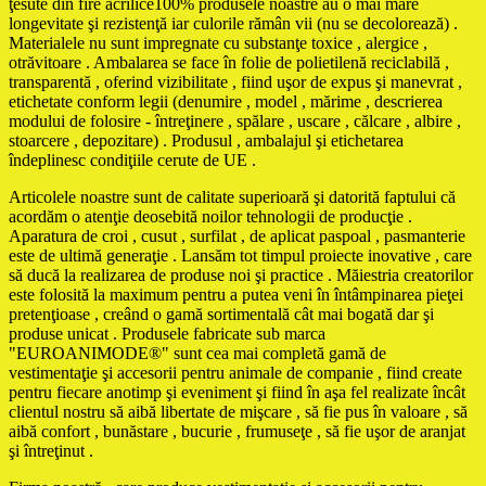
ţesute din fire acrilice100% produsele noastre au o mai mare
longevitate şi rezistenţă iar culorile rămân vii (nu se decolorează) .
Materialele nu sunt impregnate cu substanţe toxice , alergice ,
otrăvitoare . Ambalarea se face în folie de polietilenă reciclabilă ,
transparentă , oferind vizibilitate , fiind uşor de expus şi manevrat ,
etichetate conform legii (denumire , model , mărime , descrierea
modului de folosire - întreţinere , spălare , uscare , călcare , albire ,
stoarcere , depozitare) . Produsul , ambalajul şi etichetarea
îndeplinesc condiţiile cerute de UE .
Articolele noastre sunt de calitate superioară şi datorită faptului că
acordăm o atenţie deosebită noilor tehnologii de producţie .
Aparatura de croi , cusut , surfilat , de aplicat paspoal , pasmanterie
este de ultimă generaţie . Lansăm tot timpul proiecte inovative , care
să ducă la realizarea de produse noi şi practice . Măiestria creatorilor
este folosită la maximum pentru a putea veni în întâmpinarea pieţei
pretenţioase , creând o gamă sortimentală cât mai bogată dar şi
produse unicat . Produsele fabricate sub marca
"EUROANIMODE®" sunt cea mai completă gamă de
vestimentaţie şi accesorii pentru animale de companie , fiind create
pentru fiecare anotimp şi eveniment şi fiind în aşa fel realizate încât
clientul nostru să aibă libertate de mişcare , să fie pus în valoare , să
aibă confort , bunăstare , bucurie , frumuseţe , să fie uşor de aranjat
şi întreţinut .