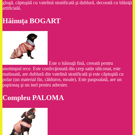
glugă, căptuşită cu vatelină stratificată şi dublură, decorată cu blăniţă
artificială.
Hăinuţa BOGART
Este o hăinuţă fină, creeată pentru
anotimpul rece. Este confecţionată din crep satin siliconat, este
matlasată, are dublură din vatelină stratificată şi este căptuşită cu
polar (un material fin, călduros, moale). Este paspoalată, are un
papionaş şi un inel pentru adresier.
Compleu PALOMA