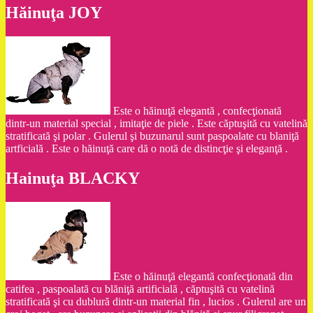
Hăinuţa JOY
Este o hăinuţă elegantă , confecţionată
dintr-un material special , imitaţie de piele . Este căptuşită cu vatelină
stratificată şi polar . Gulerul şi buzunarul sunt paspoalate cu blaniţă
artficială . Este o hăinuţă care dă o notă de distincţie şi eleganţă .
Hainuţa BLACKY
Este o hăinuţă elegantă confecţionată din
catifea , paspoalată cu blăniţă artificială , căptuşită cu vatelină
stratificată şi cu dublură dintr-un material fin , lucios . Gulerul are un