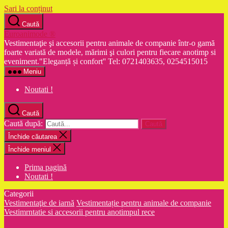
Sari la conținut
Caută
Euroanimode ®
Vestimentaţie şi accesorii pentru animale de companie într-o gamă
foarte variată de modele, mărimi şi culori pentru fiecare anotimp si
eveniment."Eleganță și confort'' Tel: 0721403635, 0254515015
Meniu
Noutati !
Caută
Caută după:
Închide căutarea
Închide meniul
Prima pagină
Noutati !
Categorii
Vestimentaţie de iarnă
Vestimentație pentru animale de companie
Vestimrntatie si accesorii pentru anotimpul rece