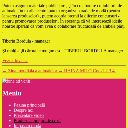
Putem asigura materiale publicitare , şi în colaborare cu iubitorii de
animale , în marile centre putem organiza parade de modă (pentru
lansarea produselor) , putem acorda premii la diferite concursuri -
pentru promovarea produselor . În speranţa că vă interesează ideile
noastre sperăm că vom avea o colaborare fructuoasă de ambele părţi
.
Tiberiu Bordula - manager
Şi mulţi alţii cărora le mulţumesc . TIBERIU BORDULA manager
Vezi arhiva
→
←
Ziua mondiala a animalelor
→
HAINA MILO Cod-1.2.3.4.
Meniu
Pagina principală
Despre noi
Prezentare video
Produse la prețuri de criză
În pas cu moda