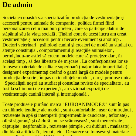
De admin
Societatea noastră s-a specializat în producţia de vestimentaţie şi
accesorii pentru animale de companie , politica firmei fiind
personalizarea celui mai bun prieten , care să participe alături de
stăpânul său la viaţa socială . Ţinând cont de acest lucru am creat
vestimentaţie şi accesorii pentru fiecare eveniment şi anotimp .
Doctori veterinari , psihologi canini şi creatori de modă au studiat cu
atenţie constituţia , comportamentul şi reacţiile animalelor ,
permiţându-ne astfel să creem modele care să protejeze dar , în
acelaşi timp , să dea libertate de mişcare . La confecţionarea lor se
folosesc materiale de calitate superioară (majoritatea import Italia) ,
designer-i experimentaţi creând o gamă largă de modele pentru
producţia de serie , în pas cu tendinţele modei , dar şi produse unicat
. Specialiştii noştri au studiat şi consultat reviste de specialitate , au
fost la schimburi de experienţă , au vizionat expoziţii de
vestimentaţie canină internă şi internaţională .
Toate produsele purtând marca "EUROANIMODE®" sunt în pas
cu ultimele tendinţe ale modei , sunt confortabile , uşor de întreţinut ,
rezistente la apă şi intemperii (impermeabile-caucicate , teflonate) ,
oferă siguranţă şi căldură , nu se scămoşează , sunt mercerizate ,
căptuşite , neşifonabile , rezistente (simple , cu dublură , matlasate) ,
din blană artificială , tercot , etc . Deoarece se folosesc şi materiale