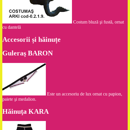
Costum bluză şi fustă, ornat
cu dantelă
Accesorii și hăinuțe
Guleraş BARON
Este un accesoriu de lux ornat cu papion,
paiete şi medalion.
Hăinuţa KARA