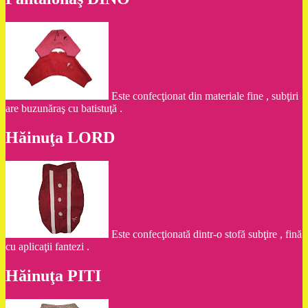
Este confecţionat din materiale fine , subţiri
are buzunăraş cu batistuţă .
Hăinuţa LORD
Este confecţionată dintr-o stofă subţire , fină
cu aplicaţii fantezi .
Hăinuţa PITI