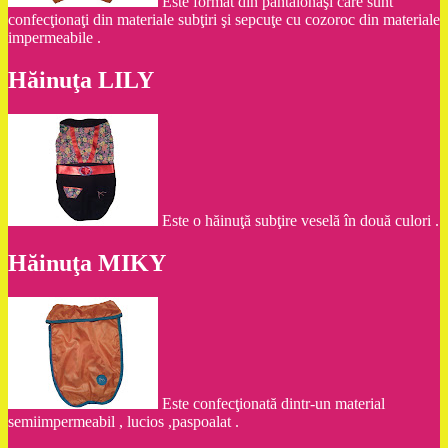
Este format din pantalonaşi care sunt
confecţionaţi din materiale subţiri şi sepcuţe cu cozoroc din materiale
impermeabile .
Hăinuţa LILY
Este o hăinuţă subţire veselă în două culori .
Hăinuţa MIKY
Este confecţionată dintr-un material
semiimpermeabil , lucios ,paspoalat .