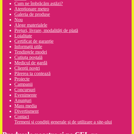
Cum ne îmbrăcăm astăzi?
Atenționare meteo
Galeria de produse
Nou
Alege materialele
Prețuri, livrare, modalități de plată
Loialitate
Certificat de garanție
Informații utile
Tendințele modei
Cutiuța poștală
Medicul de gardă
Clienții noștri
Părerea ta contează
Proiecte
Campanii
Concursuri
Evenimente
Anunțuri
Mass media
Divertisment
Contact
Termeni şi condiţii generale şi de utilizare a site-ului