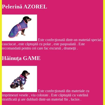
Pelerină AZOREL
Este confecţionată dintr-un material special ,
cauciucat , este căptuşită cu polar , este paspoalată . Este
recomandată pentru cei care fac excursii , drumeţii .
Hăinuţa GAME
Este confecţionată din materiale cu
imprimeuri vesele , viu colorate . Este căptuşită cu vatelină
stratificată şi are dublură dintr-un material fin , lucios .