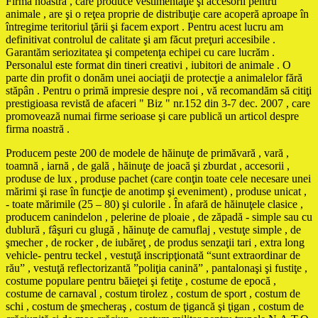
Firma noastră , care produce vestimentaţie şi accesorii pentru
animale , are şi o reţea proprie de distribuţie care acoperă aproape în
întregime teritoriul ţării şi facem export . Pentru acest lucru am
definitivat controlul de calitate şi am făcut preţuri accesibile .
Garantăm seriozitatea şi competenţa echipei cu care lucrăm .
Personalul este format din tineri creativi , iubitori de animale . O
parte din profit o donăm unei aociaţii de protecţie a animalelor fără
stăpân . Pentru o primă impresie despre noi , vă recomandăm să citiţi
prestigioasa revistă de afaceri " Biz " nr.152 din 3-7 dec. 2007 , care
promovează numai firme serioase şi care publică un articol despre
firma noastră .
Producem peste 200 de modele de hăinuţe de primăvară , vară ,
toamnă , iarnă , de gală , hăinuţe de joacă şi zburdat , accesorii ,
produse de lux , produse pachet (care conţin toate cele necesare unei
mărimi şi rase în funcţie de anotimp şi eveniment) , produse unicat ,
- toate mărimile (25 – 80) şi culorile . În afară de hăinuţele clasice ,
producem canindelon , pelerine de ploaie , de zăpadă - simple sau cu
dublură , fâşuri cu glugă , hăinuţe de camuflaj , vestuţe simple , de
şmecher , de rocker , de iubăreţ , de produs senzaţii tari , extra long
vehicle- pentru teckel , vestuţă inscripţionată “sunt extraordinar de
rău” , vestuţă reflectorizantă ”poliţia canină” , pantalonaşi şi fustiţe ,
costume populare pentru băieţei şi fetiţe , costume de epocă ,
costume de carnaval , costum tirolez , costum de sport , costum de
schi , costum de şmecheraş , costum de ţigancă şi ţigan , costum de