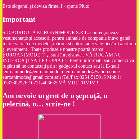
Este sloganul şi deviza firmei ! - spune Pluto.
Important
S.C.BORDULA EUROANIMODE S.R.L. confecţionează
vestimentaţie şi accesorii pentru animale de companie într-o gamă
foarte variată de modele , mărimi şi culori, adecvate fiecărui anotimp
şi eveniment . Toate produsele noastre poartă marca
EUROANIMODE ® şi sunt înregistrate . VĂ RUGĂM NU
ÎNCERCAŢI SĂ LE COPIAŢI ! Pentru informaţii sau comenzi vă
rugăm să ne contactaţi prin : gadget-ul contact sau la E-mail
:euroanimode@euroanimode.ro euroanimode@yahoo.com /
euroanimode@gmail.com sau :Tel/Fax:0254-515015 Mobil :
0787802926 / 0721-403635 VĂ MULŢUMIM !
Am nevoie urgent de o şepcuţă, o
pelerină, o… scrie-ne !