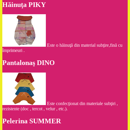
Hăinuţa PIKY
Este o hăinuţă din material subţire,fină cu
împrimeuri .
Pantalonaş DINO
Este confecţionat din materiale subţiri ,
rezistente (doc , tercot , velur , etc.).
Pelerina SUMMER