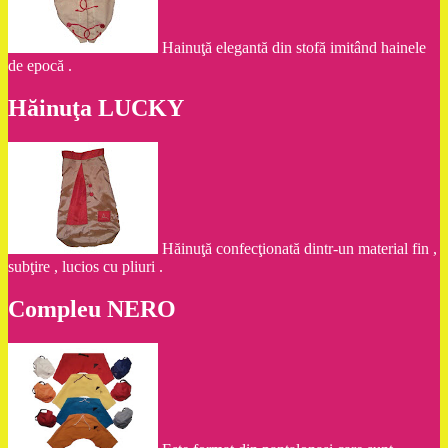
Hainuţă elegantă din stofă imitând hainele
de epocă .
Hăinuţa LUCKY
Hăinuţă confecţionată dintr-un material fin ,
subţire , lucios cu pliuri .
Compleu NERO