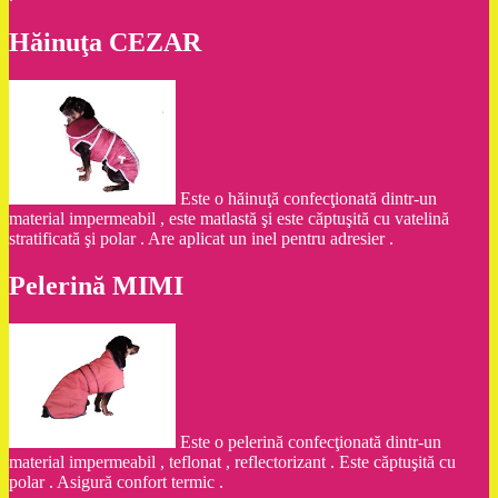
Hăinuţa CEZAR
Este o hăinuţă confecţionată dintr-un
material impermeabil , este matlastă şi este căptuşită cu vatelină
stratificată şi polar . Are aplicat un inel pentru adresier .
Pelerină MIMI
Este o pelerină confecţionată dintr-un
material impermeabil , teflonat , reflectorizant . Este căptuşită cu
polar . Asigură confort termic .