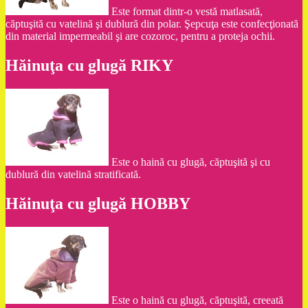
Este format dintr-o vestă matlasată,
căptuşită cu vatelină şi dublură din polar. Şepcuţa este confecţionată
din material impermeabil şi are cozoroc, pentru a proteja ochii.
Hăinuţa cu glugă RIKY
Este o haină cu glugă, căptuşită şi cu
dublură din vatelină stratificată.
Hăinuţa cu glugă HOBBY
Este o haină cu glugă, căptuşită, creeată