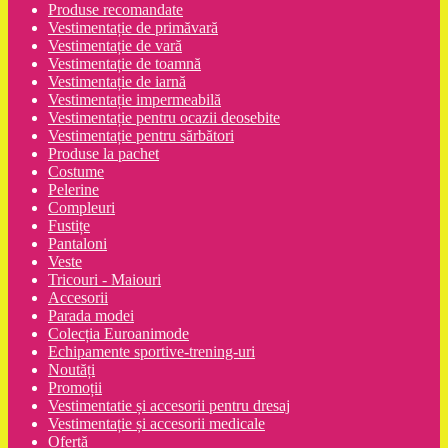
Produse recomandate
Vestimentație de primăvară
Vestimentație de vară
Vestimentație de toamnă
Vestimentație de iarnă
Vestimentație impermeabilă
Vestimentație pentru ocazii deosebite
Vestimentație pentru sărbători
Produse la pachet
Costume
Pelerine
Compleuri
Fustițe
Pantaloni
Veste
Tricouri - Maiouri
Accesorii
Parada modei
Colecția Euroanimode
Echipamente sportive-trening-uri
Noutăți
Promoții
Vestimentatie și accesorii pentru dresaj
Vestimentație și accesorii medicale
Ofertă