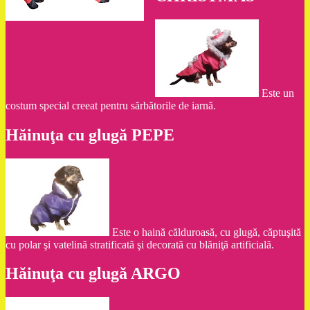
Este un
costum special creeat pentru sărbătorile de iarnă.
Hăinuţa cu glugă PEPE
Este o haină călduroasă, cu glugă, căptuşită
cu polar şi vatelină stratificată şi decorată cu blăniţă artificială.
Hăinuţa cu glugă ARGO