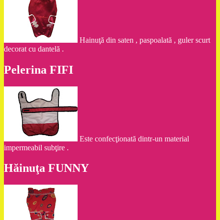
Hainuţă din saten , paspoalată , guler scurt
decorat cu dantelă .
Pelerina FIFI
Este confecţionată dintr-un material
impermeabil subţire .
Hăinuţa FUNNY