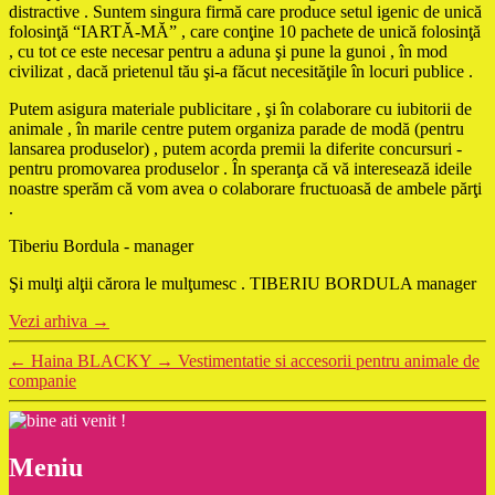
distractive . Suntem singura firmă care produce setul igenic de unică
folosinţă “IARTĂ-MĂ” , care conţine 10 pachete de unică folosinţă
, cu tot ce este necesar pentru a aduna şi pune la gunoi , în mod
civilizat , dacă prietenul tău şi-a făcut necesităţile în locuri publice .
Putem asigura materiale publicitare , şi în colaborare cu iubitorii de
animale , în marile centre putem organiza parade de modă (pentru
lansarea produselor) , putem acorda premii la diferite concursuri -
pentru promovarea produselor . În speranţa că vă interesează ideile
noastre sperăm că vom avea o colaborare fructuoasă de ambele părţi
.
Tiberiu Bordula - manager
Şi mulţi alţii cărora le mulţumesc . TIBERIU BORDULA manager
Vezi arhiva
→
←
Haina BLACKY
→
Vestimentatie si accesorii pentru animale de
companie
Meniu