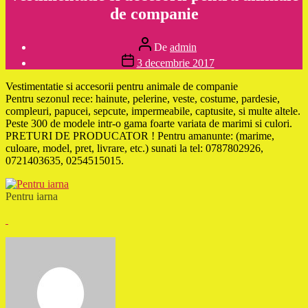
de companie
Autor
De
admin
articol
Dată
3 decembrie 2017
articol
Vestimentatie si accesorii pentru animale de companie
Pentru sezonul rece: hainute, pelerine, veste, costume, pardesie,
compleuri, papucei, sepcute, impermeabile, captusite, si multe altele.
Peste 300 de modele intr-o gama foarte variata de marimi si culori.
PRETURI DE PRODUCATOR ! Pentru amanunte: (marime,
culoare, model, pret, livrare, etc.) sunati la tel: 0787802926,
0721403635, 0254515015.
Pentru iarna