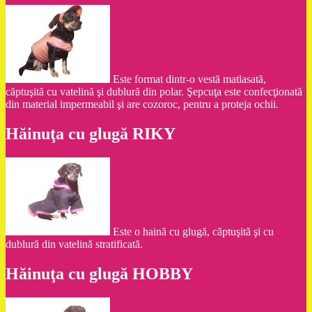
Este format dintr-o vestă matlasată,
căptuşită cu vatelină şi dublură din polar. Şepcuţa este confecţionată
din material impermeabil şi are cozoroc, pentru a proteja ochii.
Hăinuţa cu glugă RIKY
Este o haină cu glugă, căptuşită şi cu
dublură din vatelină stratificată.
Hăinuţa cu glugă HOBBY