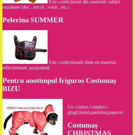
Este confecţionat din materiale subţiri ,
rezistente (doc , tercot , velur , etc.).
Pelerina SUMMER
Este confecţionată dintr-un material
reflectorizant ,paspoalată .
Pentru anotimpul friguros Costumaş
BIZU
Un costum complect -
glugă,haină,pantalon,papucei.
Costumaş
CHRISTMAS