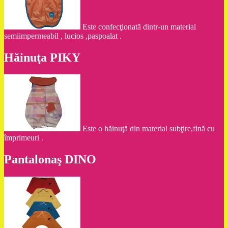
Este confecţionată dintr-un material
semiimpermeabil , lucios ,paspoalat .
Hăinuţa PIKY
Este o hăinuţă din material subţire,fină cu
împrimeuri .
Pantalonaş DINO