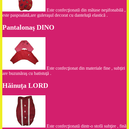
Este confecţionată din mătase neşifonabilă ,
este paspoalată,are guleraşul decorat cu danteluţă elastică .
Pantalonaş DINO
Este confecţionat din materiale fine , subţiri
are buzunăraş cu batistuţă .
Hăinuţa LORD
Este confecţionată dintr-o stofă subţire , fină