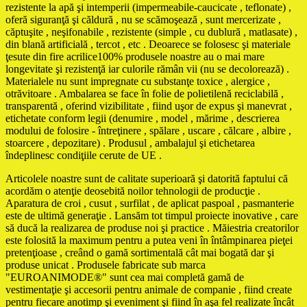
rezistente la apă şi intemperii (impermeabile-caucicate , teflonate) ,
oferă siguranţă şi căldură , nu se scămoşează , sunt mercerizate ,
căptuşite , neşifonabile , rezistente (simple , cu dublură , matlasate) ,
din blană artificială , tercot , etc . Deoarece se folosesc şi materiale
ţesute din fire acrilice100% produsele noastre au o mai mare
longevitate şi rezistenţă iar culorile rămân vii (nu se decolorează) .
Materialele nu sunt impregnate cu substanţe toxice , alergice ,
otrăvitoare . Ambalarea se face în folie de polietilenă reciclabilă ,
transparentă , oferind vizibilitate , fiind uşor de expus şi manevrat ,
etichetate conform legii (denumire , model , mărime , descrierea
modului de folosire - întreţinere , spălare , uscare , călcare , albire ,
stoarcere , depozitare) . Produsul , ambalajul şi etichetarea
îndeplinesc condiţiile cerute de UE .
Articolele noastre sunt de calitate superioară şi datorită faptului că
acordăm o atenţie deosebită noilor tehnologii de producţie .
Aparatura de croi , cusut , surfilat , de aplicat paspoal , pasmanterie
este de ultimă generaţie . Lansăm tot timpul proiecte inovative , care
să ducă la realizarea de produse noi şi practice . Măiestria creatorilor
este folosită la maximum pentru a putea veni în întâmpinarea pieţei
pretenţioase , creând o gamă sortimentală cât mai bogată dar şi
produse unicat . Produsele fabricate sub marca
"EUROANIMODE®" sunt cea mai completă gamă de
vestimentaţie şi accesorii pentru animale de companie , fiind create
pentru fiecare anotimp şi eveniment şi fiind în aşa fel realizate încât