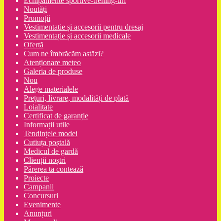
Echipamente sportive-trening-uri
Noutăți
Promoții
Vestimentatie și accesorii pentru dresaj
Vestimentație și accesorii medicale
Ofertă
Cum ne îmbrăcăm astăzi?
Atenționare meteo
Galeria de produse
Nou
Alege materialele
Prețuri, livrare, modalități de plată
Loialitate
Certificat de garanție
Informații utile
Tendințele modei
Cutiuța poștală
Medicul de gardă
Clienții noștri
Părerea ta contează
Proiecte
Campanii
Concursuri
Evenimente
Anunțuri