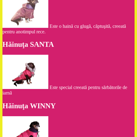
Este o haină cu glugă, căptuşită, creeată
pentru anotimpul rece.
Hăinuţa SANTA
Este special creeată pentru sărbătorile de
iarnă
Hăinuţa WINNY