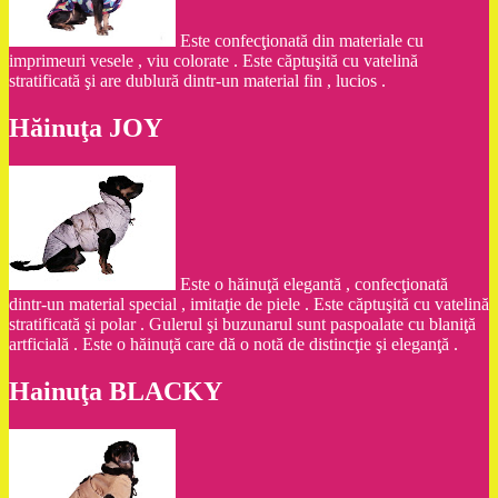
Este confecţionată din materiale cu
imprimeuri vesele , viu colorate . Este căptuşită cu vatelină
stratificată şi are dublură dintr-un material fin , lucios .
Hăinuţa JOY
Este o hăinuţă elegantă , confecţionată
dintr-un material special , imitaţie de piele . Este căptuşită cu vatelină
stratificată şi polar . Gulerul şi buzunarul sunt paspoalate cu blaniţă
artficială . Este o hăinuţă care dă o notă de distincţie şi eleganţă .
Hainuţa BLACKY