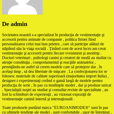
De admin
Societatea noastră s-a specializat în producţia de vestimentaţie şi
accesorii pentru animale de companie , politica firmei fiind
personalizarea celui mai bun prieten , care să participe alături de
stăpânul său la viaţa socială . Ţinând cont de acest lucru am creat
vestimentaţie şi accesorii pentru fiecare eveniment şi anotimp .
Doctori veterinari , psihologi canini şi creatori de modă au studiat cu
atenţie constituţia , comportamentul şi reacţiile animalelor ,
permiţându-ne astfel să creem modele care să protejeze dar , în
acelaşi timp , să dea libertate de mişcare . La confecţionarea lor se
folosesc materiale de calitate superioară (majoritatea import Italia) ,
designer-i experimentaţi creând o gamă largă de modele pentru
producţia de serie , în pas cu tendinţele modei , dar şi produse unicat
. Specialiştii noştri au studiat şi consultat reviste de specialitate , au
fost la schimburi de experienţă , au vizionat expoziţii de
vestimentaţie canină internă şi internaţională .
Toate produsele purtând marca "EUROANIMODE®" sunt în pas
cu ultimele tendinţe ale modei , sunt confortabile , uşor de întreţinut ,