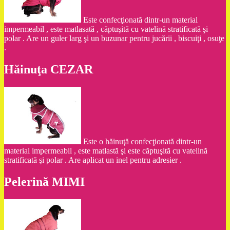
Este confecţionată dintr-un material
impermeabil , este matlasată , căptuşită cu vatelină stratificată şi
polar . Are un guler larg şi un buzunar pentru jucării , biscuiţi , osuţe
.
Hăinuţa CEZAR
Este o hăinuţă confecţionată dintr-un
material impermeabil , este matlastă şi este căptuşită cu vatelină
stratificată şi polar . Are aplicat un inel pentru adresier .
Pelerină MIMI