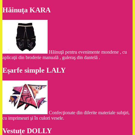
Hăinuţa KARA
Hăinuţă pentru evenimente mondene , cu
aplicaţii din broderie manuală , guleraş din dantelă .
Eşarfe simple LALY
Confecţionate din diferite materiale subţiri,
cu imprimeuri şi în culori vesele.
Vestuţe DOLLY