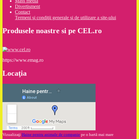
Mass media
Divertisment
Contact
Termeni şi condiţii generale şi de utilizare a site-ului
Produsele noastre si pe CEL.ro
https://www.emag.ro
Locaţia
Vizualizaţi
Haine pentru animale de companie
pe o hartă mai mare