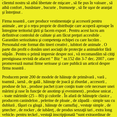
clientul nostru să aibă libertate de mişcare , să fie pus în valoare , să
aibă confort , bunăstare , bucurie , frumuseţe , să fie uşor de aranjat
şi întreţinut .
Firma noastră , care produce vestimentaţie şi accesorii pentru
animale , are şi o reţea proprie de distribuţie care acoperă aproape în
întregime teritoriul ţării şi facem export . Pentru acest lucru am
definitivat controlul de calitate şi am făcut preţuri accesibile .
Garantăm seriozitatea şi competenţa echipei cu care lucrăm .
Personalul este format din tineri creativi , iubitori de animale . O
parte din profit o donăm unei aociaţii de protecţie a animalelor fără
stăpân . Pentru o primă impresie despre noi , vă recomandăm să citiţi
prestigioasa revistă de afaceri " Biz " nr.152 din 3-7 dec. 2007 , care
promovează numai firme serioase şi care publică un articol despre
firma noastră .
Producem peste 200 de modele de hăinuţe de primăvară , vară ,
toamnă , iarnă , de gală , hăinuţe de joacă şi zburdat , accesorii ,
produse de lux , produse pachet (care conţin toate cele necesare unei
mărimi şi rase în funcţie de anotimp şi eveniment) , produse unicat ,
- toate mărimile (25 – 80) şi culorile . În afară de hăinuţele clasice ,
producem canindelon , pelerine de ploaie , de zăpadă - simple sau cu
dublură , fâşuri cu glugă , hăinuţe de camuflaj , vestuţe simple , de
şmecher , de rocker , de iubăreţ , de produs senzaţii tari , extra long
vehicle- pentru teckel , vestuţă inscripţionată “sunt extraordinar de