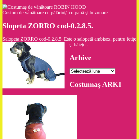
Costum de vânătoare cu pălăriuţă cu pană şi buzunare
Slopeta ZORRO cod-0.2.8.5.
Salopeta ZORRO cod-0.2.8.5. Este o salopetă ambisex, pentru fetiţe
şi băieţei.
Arhive
Arhive
Costumaş ARKI