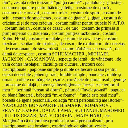
rău” , vestuţă reflectorizantă ”poliţia canină” , pantalonaşi şi fustiţe ,
costume populare pentru băieţei şi fetiţe , costume de epocă ,
costume de carnaval , costum tirolez , costum de sport , costum de
schi , costum de şmecheraş , costum de ţigancă şi ţigan , costum de
crăciuniţă şi de moş crăciun , costum militar pentru trupele N.A.T.O.
, costum indian , costum de cazac , de turc , costum de prinţesă şi
prinţ imperial cu diademă , costum prinţesa războinică , costum
Robin-Hood , costume orientale , costum de cow - boy , costum
mexican , scoţian , de marinar , de cosar , de explorator , de cercetaş
, de cosmonaut , de stewardesă , costum bărbătesc cu cravată , de
damă deuce-piece , costum SCHUMACHER , MICHAEL
JACKSON , CASSANOVA , şepcuţe de iarnă , de vânătoare , de
vară contra insolaţiei , căciuliţe cu ciucurei , tricouri cool
inscripţionate , papioane simple şi duble de fiecare zi sau pentru
ocazii deosebite , joben şi frac , fundiţe simple , bandane , duble şi
ornate , coliere cu mărgele , eşarfe , rucsăcele de purtat osul , gentuţe
, prosoape de plajă , covoraşe inscripţionate “acesta este teritoriul
meu “ , perinuţă “vreau să dorm” , păturică “înveleşte-mă” , papucei
cu blană întoarsă , babeţică “mi-e foame” , “unde este osul meu” ,
borsetă de igenă personală , colecţia “mari personalităţi ale istoriei”-
NAPOLEON BONAPARTE , BISMARK , ROMANOV ,
FRANTZ JOZEPH , DALAI LAMA , SULTANUL MAHOMED
, IULIUS CEZAR , MATEI CORVIN , MATA HARI , etc.
Menţionăm că majoritatea produselor sunt personalizate , prin
inscripţionare sau brodare , exprimându-se gânduri vesele ,