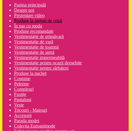
Pagina principală
Despre noi
Prezentare video
Produse la prețuri de criză
În pas cu moda
Produse recomandate
Vestimentație de primăvară
Vestimentație de vară
Vestimentație de toamnă
Vestimentație de iarnă
Vestimentație impermeabilă
Vestimentație pentru ocazii deosebite
Vestimentație pentru sărbători
Produse la pachet
Costume
Pelerine
Compleuri
Fustițe
Pantaloni
Veste
Tricouri - Maiouri
Accesorii
Parada modei
Colecția Euroanimode