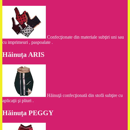
Confecţionate din materiale subţiri uni sau
cu imprimeuri , paspoalate .
Hăinuţa ARIS
Hăinuţă confecţionată din stofă subţire cu
aplicaţii şi pliuri .
Hăinuţa PEGGY