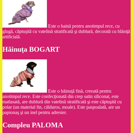
Este o haină pentru anotimpul rece, cu
glugă, căptuşită cu vatelină stratificată şi dublură, decorată cu blăniţă
artificială.
Hăinuţa BOGART
Este o hăinuţă fină, creeată pentru
anotimpul rece. Este confecţionată din crep satin siliconat, este
matlasată, are dublură din vatelină stratificată şi este căptuşită cu
polar (un material fin, călduros, moale). Este paspoalată, are un
papionaş şi un inel pentru adresier.
Compleu PALOMA