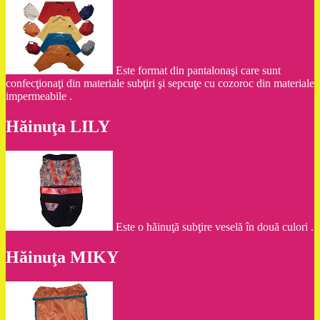
Este format din pantalonaşi care sunt
confecţionaţi din materiale subţiri şi sepcuţe cu cozoroc din materiale
impermeabile .
Hăinuţa LILY
Este o hăinuţă subţire veselă în două culori .
Hăinuţa MIKY