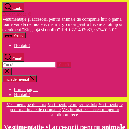
Sari
Caută
la
Euroanimode ®
conținut
Vestimentaţie şi accesorii pentru animale de companie într-o gamă
foarte variată de modele, mărimi şi culori pentru fiecare anotimp si
eveniment."Eleganță și confort'' Tel: 0721403635, 0254515015
Meniu
Noutati !
Caută
Caută
după:
Închide
căutarea
Închide meniul
Prima pagină
Noutati !
Categorii
Vestimentaţie de iarnă
Vestimentaţie impermeabilă
Vestimentație
pentru animale de companie
Vestimrntatie si accesorii pentru
anotimpul rece
Vestimentatie si accesorii pentru animale