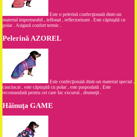
Este o pelerină confecţionată dintr-un
material impermeabil , teflonat , reflectorizant . Este căptuşită cu
polar . Asigură confort termic .
Pelerină AZOREL
Este confecţionată dintr-un material special ,
cauciucat , este căptuşită cu polar , este paspoalată . Este
recomandată pentru cei care fac excursii , drumeţii .
Hăinuţa GAME