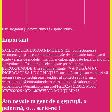
Este sloganul şi deviza firmei ! - spune Pluto.
Important
S.C.BORDULA EUROANIMODE S.R.L. confecţionează
vestimentaţie şi accesorii pentru animale de companie într-o gamă
foarte variată de modele , mărimi şi culori, adecvate fiecărui anotimp
şi eveniment . Toate produsele noastre poartă marca
EUROANIMODE ® şi sunt înregistrate . VĂ RUGĂM NU
ÎNCERCAŢI SĂ LE COPIAŢI ! Pentru informaţii sau comenzi vă
rugăm să ne contactaţi prin : gadget-ul contact sau la E-mail
:euroanimode@euroanimode.ro euroanimode@yahoo.com /
euroanimode@gmail.com sau :Tel/Fax:0254-515015 Mobil :
0787802926 / 0721-403635 VĂ MULŢUMIM !
Am nevoie urgent de o şepcuţă, o
pelerină, o… scrie-ne !