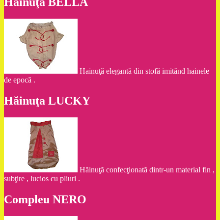
Hăinuţa BELLA
Hainuţă elegantă din stofă imitând hainele
de epocă .
Hăinuţa LUCKY
Hăinuţă confecţionată dintr-un material fin ,
subţire , lucios cu pliuri .
Compleu NERO