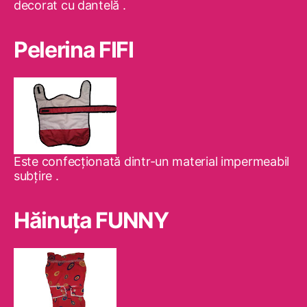
decorat cu dantelă .
Pelerina FIFI
Este confecţionată dintr-un material impermeabil
subţire .
Hăinuţa FUNNY