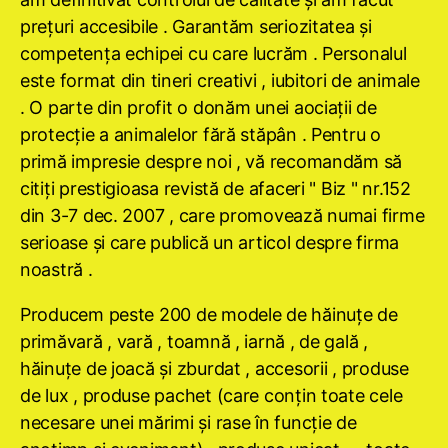
preţuri accesibile . Garantăm seriozitatea şi
competenţa echipei cu care lucrăm . Personalul
este format din tineri creativi , iubitori de animale
. O parte din profit o donăm unei aociaţii de
protecţie a animalelor fără stăpân . Pentru o
primă impresie despre noi , vă recomandăm să
citiţi prestigioasa revistă de afaceri " Biz " nr.152
din 3-7 dec. 2007 , care promovează numai firme
serioase şi care publică un articol despre firma
noastră .
Producem peste 200 de modele de hăinuţe de
primăvară , vară , toamnă , iarnă , de gală ,
hăinuţe de joacă şi zburdat , accesorii , produse
de lux , produse pachet (care conţin toate cele
necesare unei mărimi şi rase în funcţie de