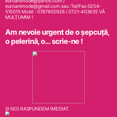
euroanimode@yahoo.com /
euroanimode@gmail.com sau :Tel/Fax:0254-
515015 Mobil : 0787802926 / 0721-403635 VĂ
MULŢUMIM !
Am nevoie urgent de o şepcuţă,
o pelerină, o… scrie-ne !
ŞI NOI RASPUNDEM IMEDIAT.