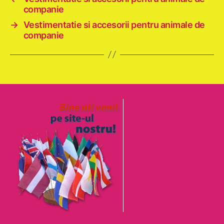
companie
→
Vestimentatie si accesorii pentru animale de
companie