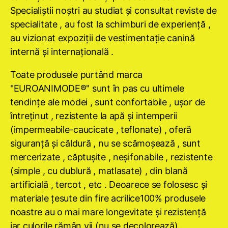
Specialiştii noştri au studiat şi consultat reviste de
specialitate , au fost la schimburi de experienţă ,
au vizionat expoziţii de vestimentaţie canină
internă şi internaţională .
Toate produsele purtând marca
"EUROANIMODE®" sunt în pas cu ultimele
tendinţe ale modei , sunt confortabile , uşor de
întreţinut , rezistente la apă şi intemperii
(impermeabile-caucicate , teflonate) , oferă
siguranţă şi căldură , nu se scămoşează , sunt
mercerizate , căptuşite , neşifonabile , rezistente
(simple , cu dublură , matlasate) , din blană
artificială , tercot , etc . Deoarece se folosesc şi
materiale ţesute din fire acrilice100% produsele
noastre au o mai mare longevitate şi rezistenţă
iar culorile rămân vii (nu se decolorează) .