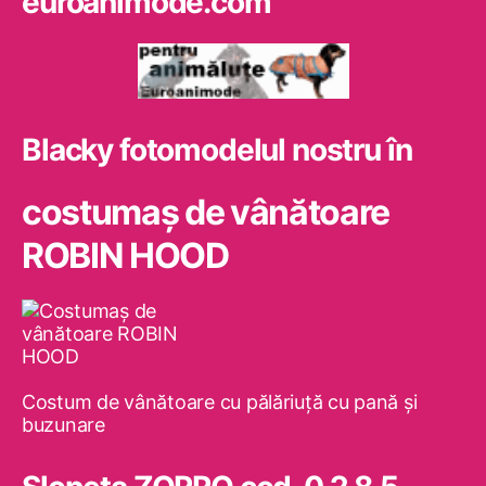
euroanimode.com
Blacky fotomodelul nostru în
costumaş de vânătoare
ROBIN HOOD
Costum de vânătoare cu pălăriuţă cu pană şi
buzunare