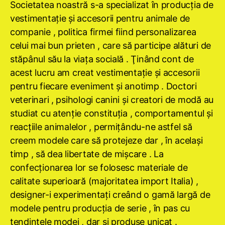
Societatea noastră s-a specializat în producţia de
vestimentaţie şi accesorii pentru animale de
companie , politica firmei fiind personalizarea
celui mai bun prieten , care să participe alături de
stăpânul său la viaţa socială . Ţinând cont de
acest lucru am creat vestimentaţie şi accesorii
pentru fiecare eveniment şi anotimp . Doctori
veterinari , psihologi canini şi creatori de modă au
studiat cu atenţie constituţia , comportamentul şi
reacţiile animalelor , permiţându-ne astfel să
creem modele care să protejeze dar , în acelaşi
timp , să dea libertate de mişcare . La
confecţionarea lor se folosesc materiale de
calitate superioară (majoritatea import Italia) ,
designer-i experimentaţi creând o gamă largă de
modele pentru producţia de serie , în pas cu
tendinţele modei , dar şi produse unicat .