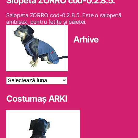
Slopeta ZORRO cod-0.2.8.5.
Salopeta ZORRO cod-0.2.8.5. Este o salopetă
ambisex, pentru fetiţe şi băieţei.
Arhive
Arhive
Costumaş ARKI