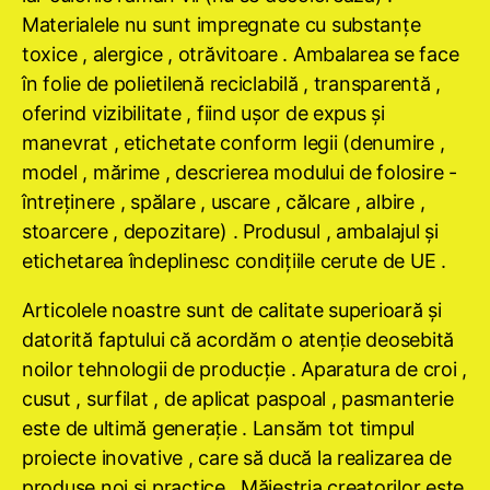
Materialele nu sunt impregnate cu substanţe
toxice , alergice , otrăvitoare . Ambalarea se face
în folie de polietilenă reciclabilă , transparentă ,
oferind vizibilitate , fiind uşor de expus şi
manevrat , etichetate conform legii (denumire ,
model , mărime , descrierea modului de folosire -
întreţinere , spălare , uscare , călcare , albire ,
stoarcere , depozitare) . Produsul , ambalajul şi
etichetarea îndeplinesc condiţiile cerute de UE .
Articolele noastre sunt de calitate superioară şi
datorită faptului că acordăm o atenţie deosebită
noilor tehnologii de producţie . Aparatura de croi ,
cusut , surfilat , de aplicat paspoal , pasmanterie
este de ultimă generaţie . Lansăm tot timpul
proiecte inovative , care să ducă la realizarea de
produse noi şi practice . Măiestria creatorilor este