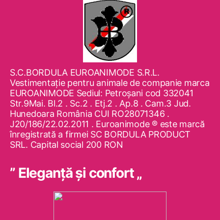
S.C.BORDULA EUROANIMODE S.R.L.
Vestimentaţie pentru animale de companie marca
EUROANIMODE Sediul: Petroşani cod 332041
Str.9Mai. Bl.2 . Sc.2 . Etj.2 . Ap.8 . Cam.3 Jud.
Hunedoara România CUI RO28071346 .
J20/186/22.02.2011 . Euroanimode ® este marcă
înregistrată a firmei SC BORDULA PRODUCT
SRL. Capital social 200 RON
” Eleganţă şi confort „