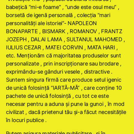
babeţică “mi-e foame” , “unde este osul meu” ,
borsetă de igenă personală , colecţia “mari
personalităţi ale istoriei”- NAPOLEON
BONAPARTE , BISMARK , ROMANOV , FRANTZ
JOZEPH , DALAI LAMA , SULTANUL MAHOMED ,
IULIUS CEZAR , MATEI CORVIN , MATA HARI ,
etc. Menţionăm că majoritatea produselor sunt
personalizate , prin inscripţionare sau brodare ,
exprimându-se gânduri vesele , distractive .
Suntem singura firmă care produce setul igenic
de unică folosinţă “IARTĂ-MĂ” , care conţine 10
pachete de unică folosinţă , cu tot ce este
necesar pentru a aduna şi pune la gunoi , în mod
civilizat , dacă prietenul tău şi-a făcut necesităţile
în locuri publice .
Putem asigura materiale publicitare , şi în