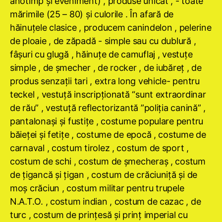
anotimp şi eveniment) , produse unicat , - toate
mărimile (25 – 80) şi culorile . În afară de
hăinuţele clasice , producem canindelon , pelerine
de ploaie , de zăpadă - simple sau cu dublură ,
fâşuri cu glugă , hăinuţe de camuflaj , vestuţe
simple , de şmecher , de rocker , de iubăreţ , de
produs senzaţii tari , extra long vehicle- pentru
teckel , vestuţă inscripţionată “sunt extraordinar
de rău” , vestuţă reflectorizantă ”poliţia canină” ,
pantalonaşi şi fustiţe , costume populare pentru
băieţei şi fetiţe , costume de epocă , costume de
carnaval , costum tirolez , costum de sport ,
costum de schi , costum de şmecheraş , costum
de ţigancă şi ţigan , costum de crăciuniţă şi de
moş crăciun , costum militar pentru trupele
N.A.T.O. , costum indian , costum de cazac , de
turc , costum de prinţesă şi prinţ imperial cu