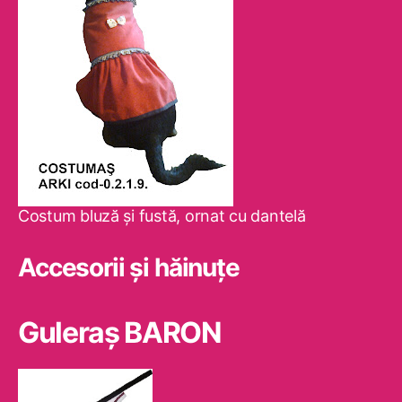
Costum bluză şi fustă, ornat cu dantelă
Accesorii și hăinuțe
Guleraş BARON