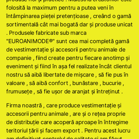
folosită la maximum pentru a putea veni în
întâmpinarea pieţei pretenţioase , creând o gamă
sortimentală cât mai bogată dar şi produse unicat
. Produsele fabricate sub marca
"EUROANIMODE®" sunt cea mai completă gamă
de vestimentaţie şi accesorii pentru animale de
companie , fiind create pentru fiecare anotimp şi
eveniment şi fiind în aşa fel realizate încât clientul
nostru să aibă libertate de mişcare , să fie pus în
valoare , să aibă confort , bunăstare , bucurie ,
frumuseţe , să fie uşor de aranjat şi întreţinut .
Firma noastră , care produce vestimentaţie şi
accesorii pentru animale , are şi o reţea proprie
de distribuţie care acoperă aproape în întregime
teritoriul ţării şi facem export . Pentru acest lucru
am definitivat controlul de calitate şi am făcut