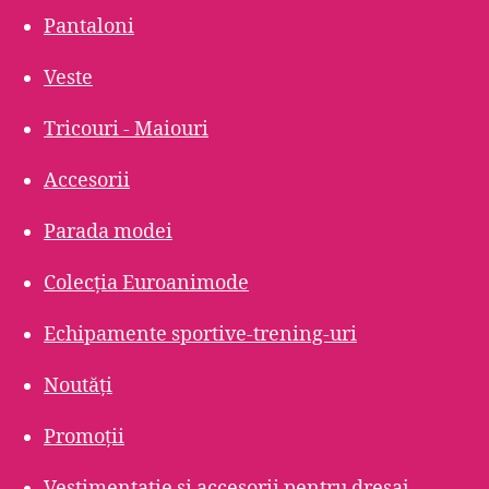
Pantaloni
Veste
Tricouri - Maiouri
Accesorii
Parada modei
Colecția Euroanimode
Echipamente sportive-trening-uri
Noutăți
Promoții
Vestimentatie și accesorii pentru dresaj