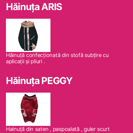
Hăinuţa ARIS
Hăinuţă confecţionată din stofă subţire cu
aplicaţii şi pliuri .
Hăinuţa PEGGY
Hainuţă din saten , paspoalată , guler scurt