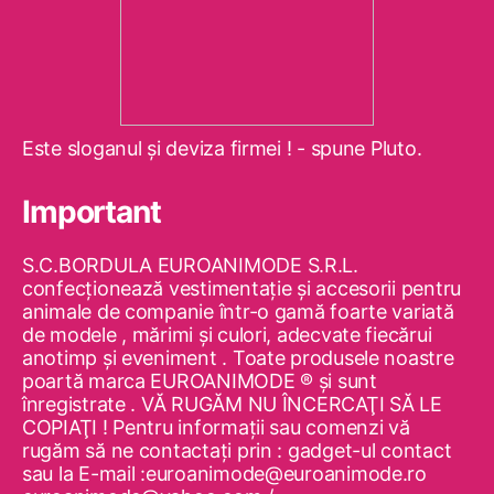
Este sloganul şi deviza firmei ! - spune Pluto.
Important
S.C.BORDULA EUROANIMODE S.R.L.
confecţionează vestimentaţie şi accesorii pentru
animale de companie într-o gamă foarte variată
de modele , mărimi şi culori, adecvate fiecărui
anotimp şi eveniment . Toate produsele noastre
poartă marca EUROANIMODE ® şi sunt
înregistrate . VĂ RUGĂM NU ÎNCERCAŢI SĂ LE
COPIAŢI ! Pentru informaţii sau comenzi vă
rugăm să ne contactaţi prin : gadget-ul contact
sau la E-mail :euroanimode@euroanimode.ro