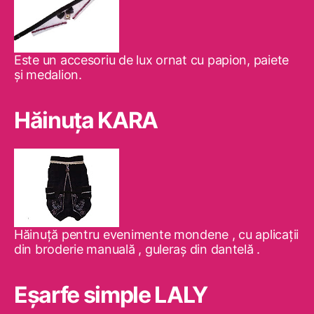
Este un accesoriu de lux ornat cu papion, paiete
şi medalion.
Hăinuţa KARA
Hăinuţă pentru evenimente mondene , cu aplicaţii
din broderie manuală , guleraş din dantelă .
Eşarfe simple LALY