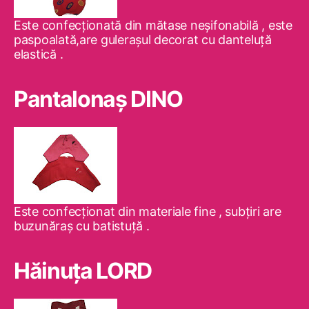
Este confecţionată din mătase neşifonabilă , este
paspoalată,are guleraşul decorat cu danteluţă
elastică .
Pantalonaş DINO
Este confecţionat din materiale fine , subţiri are
buzunăraş cu batistuţă .
Hăinuţa LORD