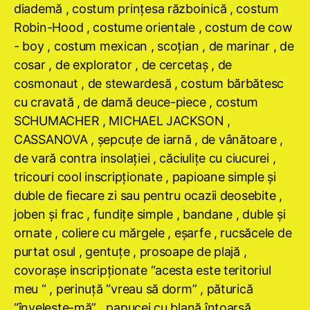
diademă , costum prinţesa războinică , costum
Robin-Hood , costume orientale , costum de cow
- boy , costum mexican , scoţian , de marinar , de
cosar , de explorator , de cercetaş , de
cosmonaut , de stewardesă , costum bărbătesc
cu cravată , de damă deuce-piece , costum
SCHUMACHER , MICHAEL JACKSON ,
CASSANOVA , şepcuţe de iarnă , de vânătoare ,
de vară contra insolaţiei , căciuliţe cu ciucurei ,
tricouri cool inscripţionate , papioane simple şi
duble de fiecare zi sau pentru ocazii deosebite ,
joben şi frac , fundiţe simple , bandane , duble şi
ornate , coliere cu mărgele , eşarfe , rucsăcele de
purtat osul , gentuţe , prosoape de plajă ,
covoraşe inscripţionate “acesta este teritoriul
meu “ , perinuţă “vreau să dorm” , păturică
“înveleşte-mă” , papucei cu blană întoarsă ,