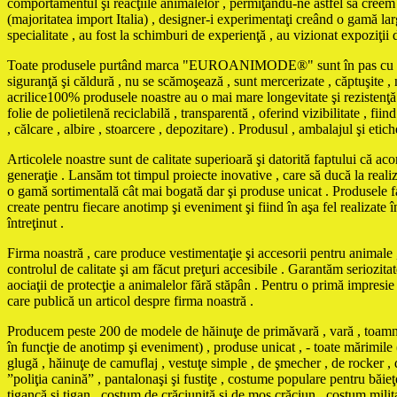
comportamentul şi reacţiile animalelor , permiţându-ne astfel să creem m
(majoritatea import Italia) , designer-i experimentaţi creând o gamă larg
specialitate , au fost la schimburi de experienţă , au vizionat expoziţii 
Toate produsele purtând marca "EUROANIMODE®" sunt în pas cu ultimele 
siguranţă şi căldură , nu se scămoşează , sunt mercerizate , căptuşite , ne
acrilice100% produsele noastre au o mai mare longevitate şi rezistenţă 
folie de polietilenă reciclabilă , transparentă , oferind vizibilitate , f
, călcare , albire , stoarcere , depozitare) . Produsul , ambalajul şi eti
Articolele noastre sunt de calitate superioară şi datorită faptului că ac
generaţie . Lansăm tot timpul proiecte inovative , care să ducă la reali
o gamă sortimentală cât mai bogată dar şi produse unicat . Produse
create pentru fiecare anotimp şi eveniment şi fiind în aşa fel realizate în
întreţinut .
Firma noastră , care produce vestimentaţie şi accesorii pentru animale , 
controlul de calitate şi am făcut preţuri accesibile . Garantăm seriozita
aociaţii de protecţie a animalelor fără stăpân . Pentru o primă impresi
care publică un articol despre firma noastră .
Producem peste 200 de modele de hăinuţe de primăvară , vară , toamnă , 
în funcţie de anotimp şi eveniment) , produse unicat , - toate mărimile 
glugă , hăinuţe de camuflaj , vestuţe simple , de şmecher , de rocker , d
”poliţia canină” , pantalonaşi şi fustiţe , costume populare pentru băi
ţigancă şi ţigan , costum de crăciuniţă şi de moş crăciun , costum mili