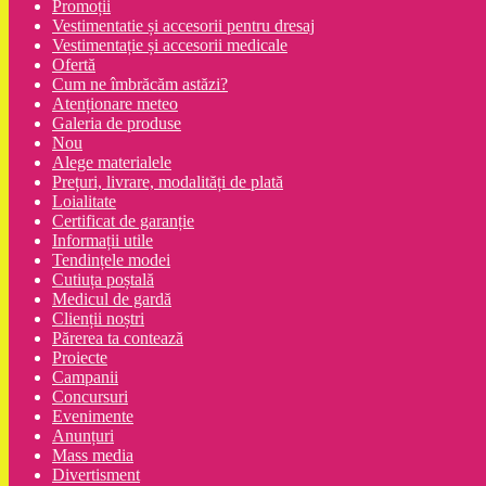
Promoții
Vestimentatie și accesorii pentru dresaj
Vestimentație și accesorii medicale
Ofertă
Cum ne îmbrăcăm astăzi?
Atenționare meteo
Galeria de produse
Nou
Alege materialele
Prețuri, livrare, modalități de plată
Loialitate
Certificat de garanție
Informații utile
Tendințele modei
Cutiuța poștală
Medicul de gardă
Clienții noștri
Părerea ta contează
Proiecte
Campanii
Concursuri
Evenimente
Anunțuri
Mass media
Divertisment