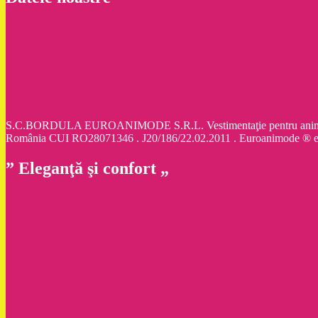
S.C.BORDULA EUROANIMODE S.R.L. Vestimentaţie pentru animale d
România CUI RO28071346 . J20/186/22.02.2011 . Euroanimode ® 
” Eleganţă şi confort „