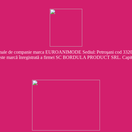
e companie marca EUROANIMODE Sediul: Petroşani cod 332041 Str.
este marcă înregistrată a firmei SC BORDULA PRODUCT SRL. Capit