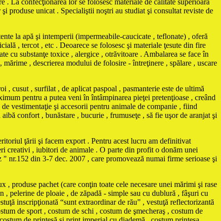
e . La confecţionarea lor se folosesc materiale de calitate superioară
 produse unicat . Specialiştii noştri au studiat şi consultat reviste de
e la apă şi intemperii (impermeabile-caucicate , teflonate) , oferă
cială , tercot , etc . Deoarece se folosesc şi materiale ţesute din fire
te cu substanţe toxice , alergice , otrăvitoare . Ambalarea se face în
 , mărime , descrierea modului de folosire - întreţinere , spălare , uscare
i , cusut , surfilat , de aplicat paspoal , pasmanterie este de ultimă
maximum pentru a putea veni în întâmpinarea pieţei pretenţioase , creând
vestimentaţie şi accesorii pentru animale de companie , fiind
ă aibă confort , bunăstare , bucurie , frumuseţe , să fie uşor de aranjat şi
itoriul ţării şi facem export . Pentru acest lucru am definitivat
ri creativi , iubitori de animale . O parte din profit o donăm unei
Biz " nr.152 din 3-7 dec. 2007 , care promovează numai firme serioase şi
ux , produse pachet (care conţin toate cele necesare unei mărimi şi rase
n , pelerine de ploaie , de zăpadă - simple sau cu dublură , fâşuri cu
stuţă inscripţionată “sunt extraordinar de rău” , vestuţă reflectorizantă
, costum de sport , costum de schi , costum de şmecheraş , costum de
 costum de prinţesă şi prinţ imperial cu diademă , costum prinţesa