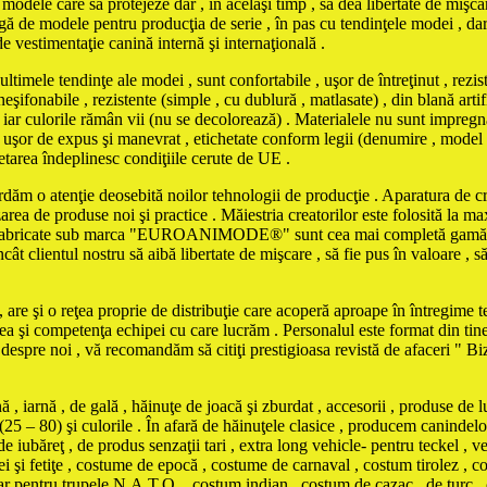
odele care să protejeze dar , în acelaşi timp , să dea libertate de mişcar
ă de modele pentru producţia de serie , în pas cu tendinţele modei , dar şi
de vestimentaţie canină internă şi internaţională .
tendinţe ale modei , sunt confortabile , uşor de întreţinut , rezistent
şifonabile , rezistente (simple , cu dublură , matlasate) , din blană artifi
iar culorile rămân vii (nu se decolorează) . Materialele nu sunt impregna
iind uşor de expus şi manevrat , etichetate conform legii (denumire , model
chetarea îndeplinesc condiţiile cerute de UE .
ordăm o atenţie deosebită noilor tehnologii de producţie . Aparatura de cro
zarea de produse noi şi practice . Măiestria creatorilor este folosită la 
le fabricate sub marca "EUROANIMODE®" sunt cea mai completă gamă de 
cât clientul nostru să aibă libertate de mişcare , să fie pus în valoare , s
are şi o reţea proprie de distribuţie care acoperă aproape în întregime ter
tea şi competenţa echipei cu care lucrăm . Personalul este format din tine
e despre noi , vă recomandăm să citiţi prestigioasa revistă de afaceri " 
iarnă , de gală , hăinuţe de joacă şi zburdat , accesorii , produse de l
(25 – 80) şi culorile . În afară de hăinuţele clasice , producem canindelo
e iubăreţ , de produs senzaţii tari , extra long vehicle- pentru teckel , ve
eţei şi fetiţe , costume de epocă , costume de carnaval , costum tirolez 
tar pentru trupele N.A.T.O. , costum indian , costum de cazac , de turc ,