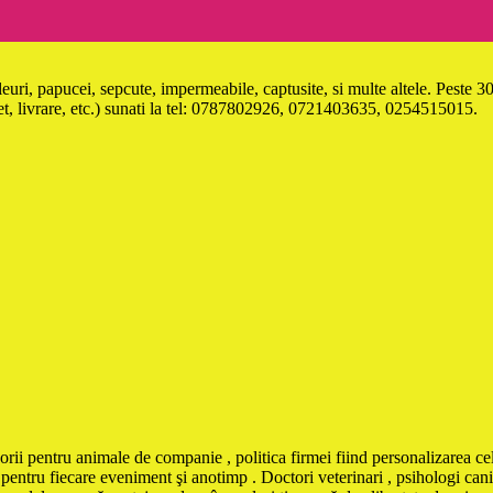
leuri, papucei, sepcute, impermeabile, captusite, si multe altele. Peste
livrare, etc.) sunati la tel: 0787802926, 0721403635, 0254515015.
orii pentru animale de companie , politica firmei fiind personalizarea cel
pentru fiecare eveniment şi anotimp . Doctori veterinari , psihologi canin