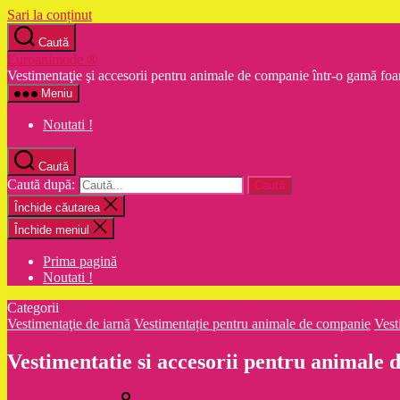
Sari la conținut
Caută
Euroanimode ®
Vestimentaţie şi accesorii pentru animale de companie într-o gamă foa
Meniu
Noutati !
Caută
Caută după:
Închide căutarea
Închide meniul
Prima pagină
Noutati !
Categorii
Vestimentaţie de iarnă
Vestimentație pentru animale de companie
Vest
Vestimentatie si accesorii pentru animale