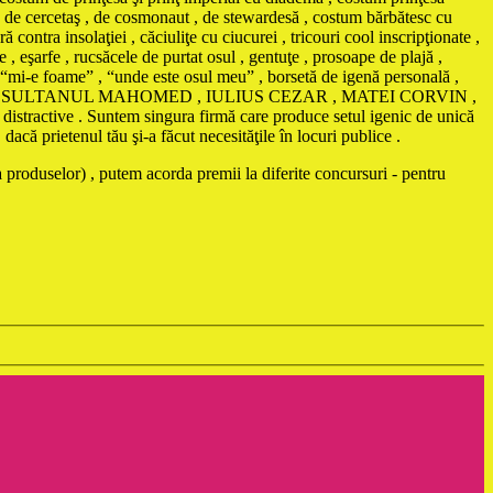
, de cercetaş , de cosmonaut , de stewardesă , costum bărbătesc cu
nsolaţiei , căciuliţe cu ciucurei , tricouri cool inscripţionate ,
 , eşarfe , rucsăcele de purtat osul , gentuţe , prosoape de plajă ,
ă “mi-e foame” , “unde este osul meu” , borsetă de igenă personală ,
AMA , SULTANUL MAHOMED , IULIUS CEZAR , MATEI CORVIN ,
istractive . Suntem singura firmă care produce setul igenic de unică
că prietenul tău şi-a făcut necesităţile în locuri publice .
 produselor) , putem acorda premii la diferite concursuri - pentru