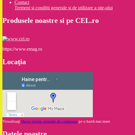
Contact
Termeni şi condiţii generale şi de utilizare a site-ului
Produsele noastre si pe CEL.ro
https://www.emag.ro
Locaţia
Vizualizaţi
Haine pentru animale de companie
pe o hartă mai mare
Datele noastre