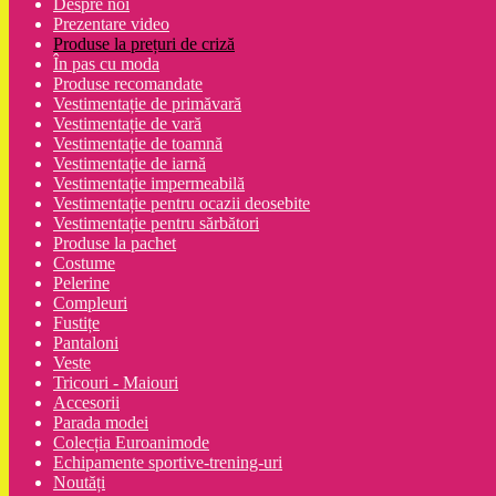
Despre noi
Prezentare video
Produse la prețuri de criză
În pas cu moda
Produse recomandate
Vestimentație de primăvară
Vestimentație de vară
Vestimentație de toamnă
Vestimentație de iarnă
Vestimentație impermeabilă
Vestimentație pentru ocazii deosebite
Vestimentație pentru sărbători
Produse la pachet
Costume
Pelerine
Compleuri
Fustițe
Pantaloni
Veste
Tricouri - Maiouri
Accesorii
Parada modei
Colecția Euroanimode
Echipamente sportive-trening-uri
Noutăți