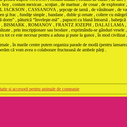
boy , costum mexican , scoţian , de marinar , de cosar , de explorator 
ON , CASSANOVA , şepcuţe de iarnă , de vânătoare , de vară contra i
n şi frac , fundiţe simple , bandane , duble şi ornate , coliere cu mărgele
 să dorm” , păturică “înveleşte-mă” , papucei cu blană întoarsă , babeţic
BONAPARTE , BISMARK , ROMANOV , FRANTZ JOZEPH , DALAI L
te , prin inscripţionare sau brodare , exprimându-se gânduri vesele , d
ot ce este necesar pentru a aduna şi pune la gunoi , în mod civilizat , da
animale , în marile centre putem organiza parade de modă (pentru lansarea
sperăm că vom avea o colaborare fructuoasă de ambele părţi .
atie si accesorii pentru animale de companie