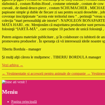
războinică , costum Robin-Hood , costume orientale , costum de cow - 
cravată , de damă deuce-piece , costum SCHUMACHER , MICHAEL JACKS
papioane simple şi duble de fiecare zi sau pentru ocazii deosebite , jobe
covoraşe inscripţionate “acesta este teritoriul meu “ , perinuţă “vreau
colecţia “mari personalităţi ale istoriei”- NAPOLEON 
MATA HARI , etc. Menţionăm că majoritatea produselor sunt personaliza
folosinţă “IARTĂ-MĂ” , care conţine 10 pachete de unică folosinţă , cu t
Putem asigura materiale publicitare , şi în colaborare cu iubitorii de 
promovarea produselor . În speranţa că vă interesează ideile noastre 
Tiberiu Bordula - manager
Şi mulţi alţii cărora le mulţumesc . TIBERIU BORDULA manager
Vezi arhiva
→
←
Vestimentatie si accesorii pentru animale de companie
→
Vestiment
Meniu
Pagina principală