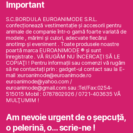
Important
S.C.BORDULA EUROANIMODE S.R.L.
confecţionează vestimentaţie şi accesorii pentru
animale de companie într-o gamă foarte variată de
modele , mărimi şi culori, adecvate fiecărui
anotimp şi eveniment . Toate produsele noastre
poartă marca EUROANIMODE ® şi sunt
înregistrate . VĂ RUGĂM NU ÎNCERCAŢI SĂ LE
COPIAŢI ! Pentru informaţii sau comenzi vă rugăm
să ne contactaţi prin : gadget-ul contact sau la E-
mail :euroanimode@euroanimode.ro
euroanimode@yahoo.com /
euroanimode@gmail.com sau :Tel/Fax:0254-
515015 Mobil : 0787802926 / 0721-403635 VĂ
MULŢUMIM !
Am nevoie urgent de o şepcuţă,
o pelerină, o… scrie-ne !