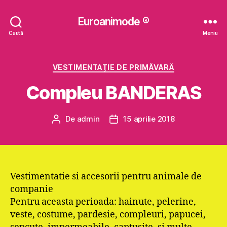
Euroanimode ®
Caută
Meniu
Categorii
VESTIMENTAŢIE DE PRIMĂVARĂ
Compleu BANDERAS
De
admin
15 aprilie 2018
Autor
Dată
articol
articol
Vestimentatie si accesorii pentru animale de
companie
Pentru aceasta perioada: hainute, pelerine,
veste, costume, pardesie, compleuri, papucei,