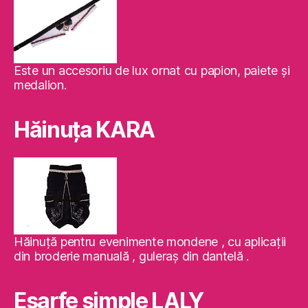
Este un accesoriu de lux ornat cu papion, paiete şi
medalion.
Hăinuţa KARA
Hăinuţă pentru evenimente mondene , cu aplicaţii
din broderie manuală , guleraş din dantelă .
Eşarfe simple LALY