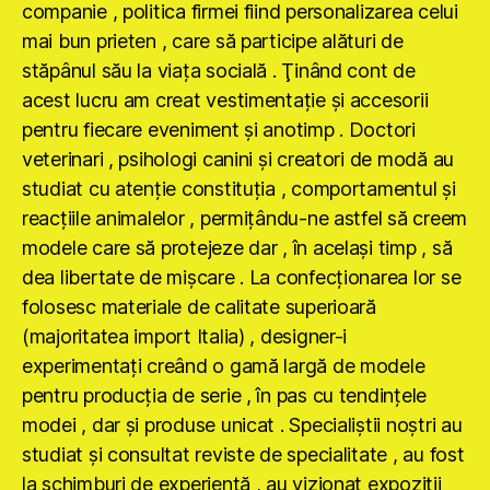
companie , politica firmei fiind personalizarea celui
mai bun prieten , care să participe alături de
stăpânul său la viaţa socială . Ţinând cont de
acest lucru am creat vestimentaţie şi accesorii
pentru fiecare eveniment şi anotimp . Doctori
veterinari , psihologi canini şi creatori de modă au
studiat cu atenţie constituţia , comportamentul şi
reacţiile animalelor , permiţându-ne astfel să creem
modele care să protejeze dar , în acelaşi timp , să
dea libertate de mişcare . La confecţionarea lor se
folosesc materiale de calitate superioară
(majoritatea import Italia) , designer-i
experimentaţi creând o gamă largă de modele
pentru producţia de serie , în pas cu tendinţele
modei , dar şi produse unicat . Specialiştii noştri au
studiat şi consultat reviste de specialitate , au fost
la schimburi de experienţă , au vizionat expoziţii