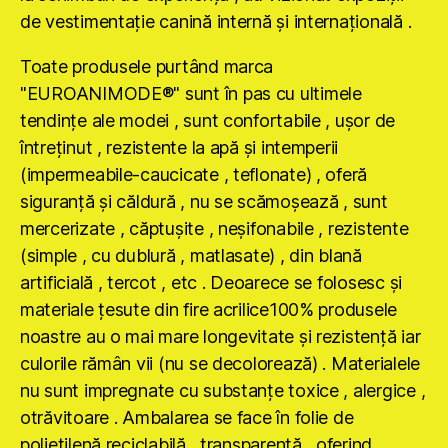
de vestimentaţie canină internă şi internaţională .
Toate produsele purtând marca
"EUROANIMODE®" sunt în pas cu ultimele
tendinţe ale modei , sunt confortabile , uşor de
întreţinut , rezistente la apă şi intemperii
(impermeabile-caucicate , teflonate) , oferă
siguranţă şi căldură , nu se scămoşează , sunt
mercerizate , căptuşite , neşifonabile , rezistente
(simple , cu dublură , matlasate) , din blană
artificială , tercot , etc . Deoarece se folosesc şi
materiale ţesute din fire acrilice100% produsele
noastre au o mai mare longevitate şi rezistenţă iar
culorile rămân vii (nu se decolorează) . Materialele
nu sunt impregnate cu substanţe toxice , alergice ,
otrăvitoare . Ambalarea se face în folie de
polietilenă reciclabilă , transparentă , oferind