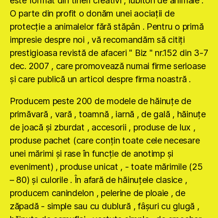
este format din tineri creativi , iubitori de animale .
O parte din profit o donăm unei aociaţii de
protecţie a animalelor fără stăpân . Pentru o primă
impresie despre noi , vă recomandăm să citiţi
prestigioasa revistă de afaceri " Biz " nr.152 din 3-7
dec. 2007 , care promovează numai firme serioase
şi care publică un articol despre firma noastră .
Producem peste 200 de modele de hăinuţe de
primăvară , vară , toamnă , iarnă , de gală , hăinuţe
de joacă şi zburdat , accesorii , produse de lux ,
produse pachet (care conţin toate cele necesare
unei mărimi şi rase în funcţie de anotimp şi
eveniment) , produse unicat , - toate mărimile (25
– 80) şi culorile . În afară de hăinuţele clasice ,
producem canindelon , pelerine de ploaie , de
zăpadă - simple sau cu dublură , fâşuri cu glugă ,