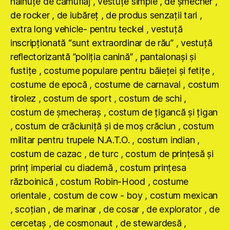
hăinuţe de camuflaj , vestuţe simple , de şmecher ,
de rocker , de iubăreţ , de produs senzaţii tari ,
extra long vehicle- pentru teckel , vestuţă
inscripţionată “sunt extraordinar de rău” , vestuţă
reflectorizantă ”poliţia canină” , pantalonaşi şi
fustiţe , costume populare pentru băieţei şi fetiţe ,
costume de epocă , costume de carnaval , costum
tirolez , costum de sport , costum de schi ,
costum de şmecheraş , costum de ţigancă şi ţigan
, costum de crăciuniţă şi de moş crăciun , costum
militar pentru trupele N.A.T.O. , costum indian ,
costum de cazac , de turc , costum de prinţesă şi
prinţ imperial cu diademă , costum prinţesa
războinică , costum Robin-Hood , costume
orientale , costum de cow - boy , costum mexican
, scoţian , de marinar , de cosar , de explorator , de
cercetaş , de cosmonaut , de stewardesă ,