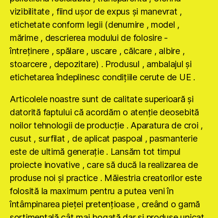
vizibilitate , fiind uşor de expus şi manevrat ,
etichetate conform legii (denumire , model ,
mărime , descrierea modului de folosire -
întreţinere , spălare , uscare , călcare , albire ,
stoarcere , depozitare) . Produsul , ambalajul şi
etichetarea îndeplinesc condiţiile cerute de UE .
Articolele noastre sunt de calitate superioară şi
datorită faptului că acordăm o atenţie deosebită
noilor tehnologii de producţie . Aparatura de croi ,
cusut , surfilat , de aplicat paspoal , pasmanterie
este de ultimă generaţie . Lansăm tot timpul
proiecte inovative , care să ducă la realizarea de
produse noi şi practice . Măiestria creatorilor este
folosită la maximum pentru a putea veni în
întâmpinarea pieţei pretenţioase , creând o gamă
sortimentală cât mai bogată dar şi produse unicat