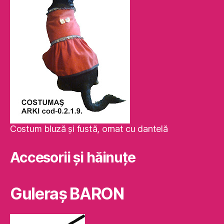
Costum bluză şi fustă, ornat cu dantelă
Accesorii și hăinuțe
Guleraş BARON