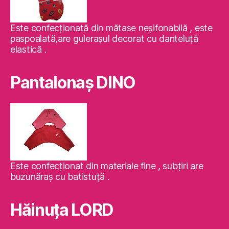
Este confecţionată din mătase neşifonabilă , este
paspoalată,are guleraşul decorat cu danteluţă
elastică .
Pantalonaş DINO
Este confecţionat din materiale fine , subţiri are
buzunăraş cu batistuţă .
Hăinuţa LORD