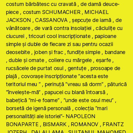
costum bărbătesc cu cravată , de damă deuce-
piece , costum SCHUMACHER , MICHAEL
JACKSON , CASSANOVA , şepcuţe de iarnă , de
vânătoare , de vară contra insolaţiei , căciuliţe cu
ciucurei , tricouri cool inscripţionate , papioane
simple şi duble de fiecare zi sau pentru ocazii
deosebite , joben şi frac , fundiţe simple , bandane
, duble şi ornate , coliere cu mărgele , eşarfe ,
rucsăcele de purtat osul , gentuţe , prosoape de
plajă , covoraşe inscripţionate “acesta este
teritoriul meu “ , perinuţă “vreau să dorm” , păturică
“înveleşte-mă” , papucei cu blană întoarsă ,
babeţică “mi-e foame” , “unde este osul meu” ,
borsetă de igenă personală , colecţia “mari
personalităţi ale istoriei”- NAPOLEON
BONAPARTE , BISMARK , ROMANOV , FRANTZ
JOZEPH , DALAI LAMA , SULTANUL MAHOMED