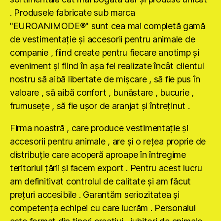
. Produsele fabricate sub marca
"EUROANIMODE®" sunt cea mai completă gamă
de vestimentaţie şi accesorii pentru animale de
companie , fiind create pentru fiecare anotimp şi
eveniment şi fiind în aşa fel realizate încât clientul
nostru să aibă libertate de mişcare , să fie pus în
valoare , să aibă confort , bunăstare , bucurie ,
frumuseţe , să fie uşor de aranjat şi întreţinut .
Firma noastră , care produce vestimentaţie şi
accesorii pentru animale , are şi o reţea proprie de
distribuţie care acoperă aproape în întregime
teritoriul ţării şi facem export . Pentru acest lucru
am definitivat controlul de calitate şi am făcut
preţuri accesibile . Garantăm seriozitatea şi
competenţa echipei cu care lucrăm . Personalul