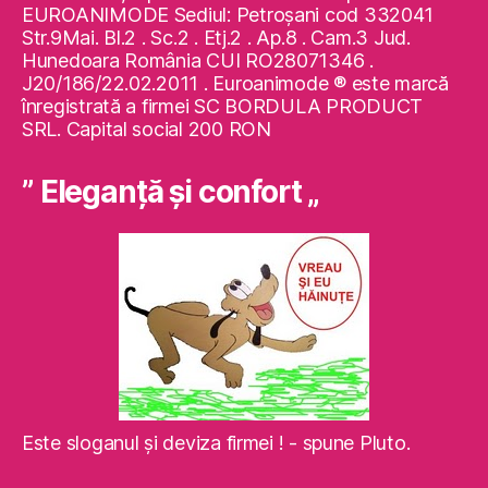
EUROANIMODE Sediul: Petroşani cod 332041
Str.9Mai. Bl.2 . Sc.2 . Etj.2 . Ap.8 . Cam.3 Jud.
Hunedoara România CUI RO28071346 .
J20/186/22.02.2011 . Euroanimode ® este marcă
înregistrată a firmei SC BORDULA PRODUCT
SRL. Capital social 200 RON
” Eleganţă şi confort „
Este sloganul şi deviza firmei ! - spune Pluto.