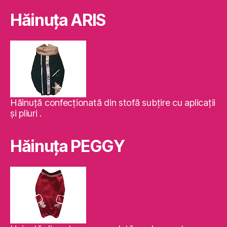
Hăinuţa ARIS
Hăinuţă confecţionată din stofă subţire cu aplicaţii
şi pliuri .
Hăinuţa PEGGY