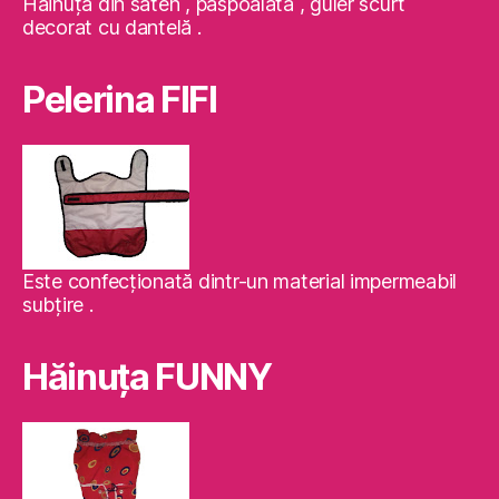
Hainuţă din saten , paspoalată , guler scurt
decorat cu dantelă .
Pelerina FIFI
Este confecţionată dintr-un material impermeabil
subţire .
Hăinuţa FUNNY