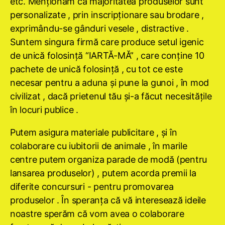
etc. Menţionăm că majoritatea produselor sunt
personalizate , prin inscripţionare sau brodare ,
exprimându-se gânduri vesele , distractive .
Suntem singura firmă care produce setul igenic
de unică folosinţă “IARTĂ-MĂ” , care conţine 10
pachete de unică folosinţă , cu tot ce este
necesar pentru a aduna şi pune la gunoi , în mod
civilizat , dacă prietenul tău şi-a făcut necesităţile
în locuri publice .
Putem asigura materiale publicitare , şi în
colaborare cu iubitorii de animale , în marile
centre putem organiza parade de modă (pentru
lansarea produselor) , putem acorda premii la
diferite concursuri - pentru promovarea
produselor . În speranţa că vă interesează ideile
noastre sperăm că vom avea o colaborare