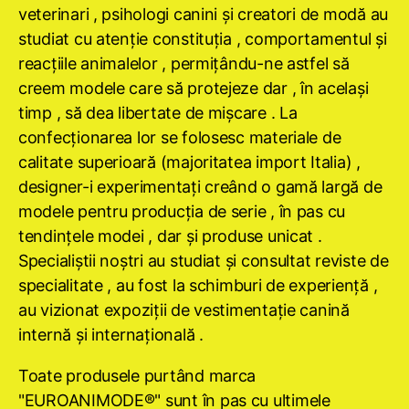
veterinari , psihologi canini şi creatori de modă au
studiat cu atenţie constituţia , comportamentul şi
reacţiile animalelor , permiţându-ne astfel să
creem modele care să protejeze dar , în acelaşi
timp , să dea libertate de mişcare . La
confecţionarea lor se folosesc materiale de
calitate superioară (majoritatea import Italia) ,
designer-i experimentaţi creând o gamă largă de
modele pentru producţia de serie , în pas cu
tendinţele modei , dar şi produse unicat .
Specialiştii noştri au studiat şi consultat reviste de
specialitate , au fost la schimburi de experienţă ,
au vizionat expoziţii de vestimentaţie canină
internă şi internaţională .
Toate produsele purtând marca
"EUROANIMODE®" sunt în pas cu ultimele