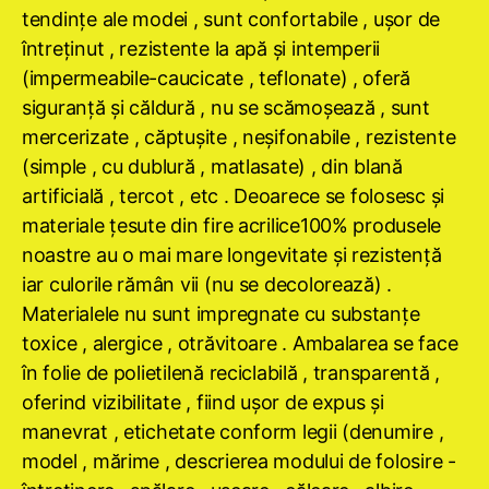
tendinţe ale modei , sunt confortabile , uşor de
întreţinut , rezistente la apă şi intemperii
(impermeabile-caucicate , teflonate) , oferă
siguranţă şi căldură , nu se scămoşează , sunt
mercerizate , căptuşite , neşifonabile , rezistente
(simple , cu dublură , matlasate) , din blană
artificială , tercot , etc . Deoarece se folosesc şi
materiale ţesute din fire acrilice100% produsele
noastre au o mai mare longevitate şi rezistenţă
iar culorile rămân vii (nu se decolorează) .
Materialele nu sunt impregnate cu substanţe
toxice , alergice , otrăvitoare . Ambalarea se face
în folie de polietilenă reciclabilă , transparentă ,
oferind vizibilitate , fiind uşor de expus şi
manevrat , etichetate conform legii (denumire ,
model , mărime , descrierea modului de folosire -