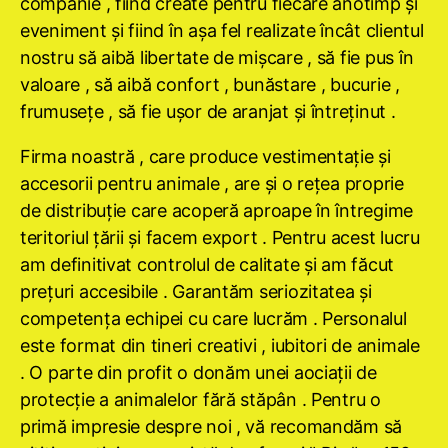
companie , fiind create pentru fiecare anotimp şi
eveniment şi fiind în aşa fel realizate încât clientul
nostru să aibă libertate de mişcare , să fie pus în
valoare , să aibă confort , bunăstare , bucurie ,
frumuseţe , să fie uşor de aranjat şi întreţinut .
Firma noastră , care produce vestimentaţie şi
accesorii pentru animale , are şi o reţea proprie
de distribuţie care acoperă aproape în întregime
teritoriul ţării şi facem export . Pentru acest lucru
am definitivat controlul de calitate şi am făcut
preţuri accesibile . Garantăm seriozitatea şi
competenţa echipei cu care lucrăm . Personalul
este format din tineri creativi , iubitori de animale
. O parte din profit o donăm unei aociaţii de
protecţie a animalelor fără stăpân . Pentru o
primă impresie despre noi , vă recomandăm să