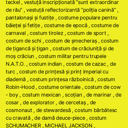
teckel , vestuţă inscripţionată “sunt extraordinar
de rău” , vestuţă reflectorizantă ”poliţia canină” ,
pantalonaşi şi fustiţe , costume populare pentru
băieţei şi fetiţe , costume de epocă , costume de
carnaval , costum tirolez , costum de sport ,
costum de schi , costum de şmecheraş , costum
de ţigancă şi ţigan , costum de crăciuniţă şi de
moş crăciun , costum militar pentru trupele
N.A.T.O. , costum indian , costum de cazac , de
turc , costum de prinţesă şi prinţ imperial cu
diademă , costum prinţesa războinică , costum
Robin-Hood , costume orientale , costum de cow
- boy , costum mexican , scoţian , de marinar , de
cosar , de explorator , de cercetaş , de
cosmonaut , de stewardesă , costum bărbătesc
cu cravată , de damă deuce-piece , costum
SCHUMACHER , MICHAEL JACKSON ,