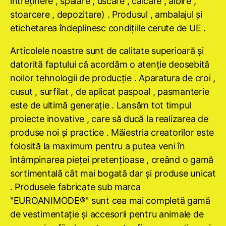
întreţinere , spălare , uscare , călcare , albire ,
stoarcere , depozitare) . Produsul , ambalajul şi
etichetarea îndeplinesc condiţiile cerute de UE .
Articolele noastre sunt de calitate superioară şi
datorită faptului că acordăm o atenţie deosebită
noilor tehnologii de producţie . Aparatura de croi ,
cusut , surfilat , de aplicat paspoal , pasmanterie
este de ultimă generaţie . Lansăm tot timpul
proiecte inovative , care să ducă la realizarea de
produse noi şi practice . Măiestria creatorilor este
folosită la maximum pentru a putea veni în
întâmpinarea pieţei pretenţioase , creând o gamă
sortimentală cât mai bogată dar şi produse unicat
. Produsele fabricate sub marca
"EUROANIMODE®" sunt cea mai completă gamă
de vestimentaţie şi accesorii pentru animale de