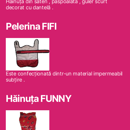
Hainuţă din saten , paspoalată , guler scurt
decorat cu dantelă .
Pelerina FIFI
Este confecţionată dintr-un material impermeabil
subţire .
Hăinuţa FUNNY