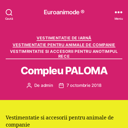
Euroanimode ®
Caută
Meniu
Categorii
VESTIMENTAŢIE DE IARNĂ
VESTIMENTAȚIE PENTRU ANIMALE DE COMPANIE
VESTIMRNTATIE SI ACCESORII PENTRU ANOTIMPUL
RECE
Compleu PALOMA
De
admin
7 octombrie 2018
Autor
Dată
articol
articol
Vestimentatie si accesorii pentru animale de
companie