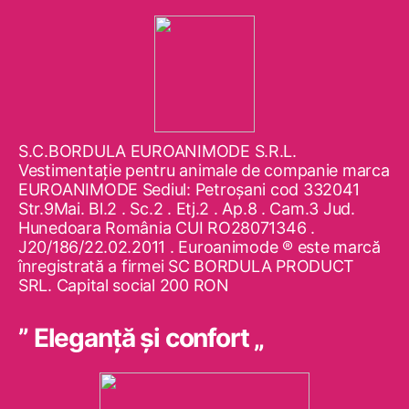
S.C.BORDULA EUROANIMODE S.R.L.
Vestimentaţie pentru animale de companie marca
EUROANIMODE Sediul: Petroşani cod 332041
Str.9Mai. Bl.2 . Sc.2 . Etj.2 . Ap.8 . Cam.3 Jud.
Hunedoara România CUI RO28071346 .
J20/186/22.02.2011 . Euroanimode ® este marcă
înregistrată a firmei SC BORDULA PRODUCT
SRL. Capital social 200 RON
” Eleganţă şi confort „