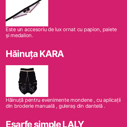
Este un accesoriu de lux ornat cu papion, paiete
şi medalion.
Hăinuţa KARA
Hăinuţă pentru evenimente mondene , cu aplicaţii
din broderie manuală , guleraş din dantelă .
Eşarfe simple LALY