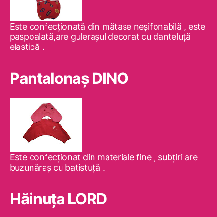
Este confecţionată din mătase neşifonabilă , este
paspoalată,are guleraşul decorat cu danteluţă
elastică .
Pantalonaş DINO
Este confecţionat din materiale fine , subţiri are
buzunăraş cu batistuţă .
Hăinuţa LORD