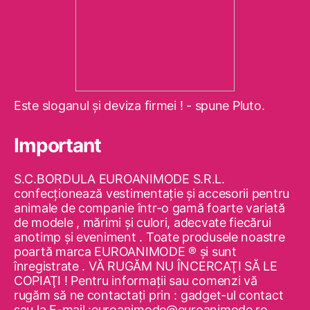
Este sloganul şi deviza firmei ! - spune Pluto.
Important
S.C.BORDULA EUROANIMODE S.R.L.
confecţionează vestimentaţie şi accesorii pentru
animale de companie într-o gamă foarte variată
de modele , mărimi şi culori, adecvate fiecărui
anotimp şi eveniment . Toate produsele noastre
poartă marca EUROANIMODE ® şi sunt
înregistrate . VĂ RUGĂM NU ÎNCERCAŢI SĂ LE
COPIAŢI ! Pentru informaţii sau comenzi vă
rugăm să ne contactaţi prin : gadget-ul contact
sau la E-mail :euroanimode@euroanimode.ro