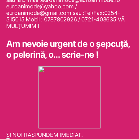
euroanimode@yahoo.com /
euroanimode@gmail.com sau :Tel/Fax:0254-
515015 Mobil : 0787802926 / 0721-403635 VĂ
MULŢUMIM !
Am nevoie urgent de o şepcuţă,
o pelerină, o… scrie-ne !
ŞI NOI RASPUNDEM IMEDIAT.