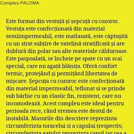
Compleu PALOMA
Este format din vestuţă şi şepcuţă cu cozoroc.
Vestuţa este confecţionată din material
semiimpermeabil, este matlasată, este căptuşită
cu un strat subţire de vatelină stratificată şi are
dublură din polar sau alte materiale călduroase.
Este paspoalată, se încheie pe spate cu un scai
special, care nu agaţă blăniţa. Oferă confort
termic, protejând şi permiţând libertatea de
mişcare. Şepcuţa cu cozoroc este confecţionată
din material impermeabil, teflonat si se prinde
sub bărbie cu un elastic fin, rezistent, care nu
incomodează. Acest compleu este ideal pentru
perioada rece, când vremea este destul de
instabilă. Masurile din descriere reprezinta
circumferinta toracelui si a capului (respectiv,
circumferinta gatului reprezinta capul iar cea a