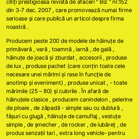
citiţi prestigioasa revistă de afaceri " Biz " nr.152
din 3-7 dec. 2007 , care promovează numai firme
serioase şi care publică un articol despre firma
noastră .
Producem peste 200 de modele de hăinuţe de
primăvară , vară , toamnă , iarnă , de gală ,
hăinuţe de joacă şi zburdat , accesorii , produse
de lux , produse pachet (care conţin toate cele
necesare unei mărimi şi rase în funcţie de
anotimp şi eveniment) , produse unicat , - toate
mărimile (25 – 80) şi culorile . În afară de
hăinuţele clasice , producem canindelon , pelerine
de ploaie , de zăpadă - simple sau cu dublură ,
fâşuri cu glugă , hăinuţe de camuflaj , vestuţe
simple , de şmecher , de rocker , de iubăreţ , de
produs senzaţii tari , extra long vehicle- pentru