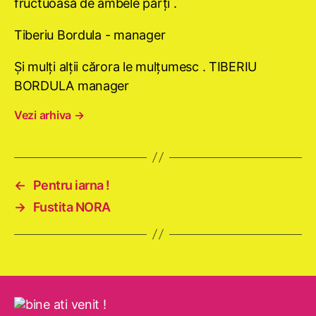
fructuoasă de ambele părţi .
Tiberiu Bordula - manager
Şi mulţi alţii cărora le mulţumesc . TIBERIU
BORDULA manager
Vezi arhiva
→
←
Pentru iarna !
→
Fustita NORA