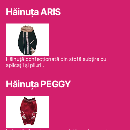
Hăinuţa ARIS
Hăinuţă confecţionată din stofă subţire cu
aplicaţii şi pliuri .
Hăinuţa PEGGY