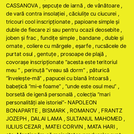
CASSANOVA , şepcuţe de iarnă , de vânătoare ,
de vară contra insolaţiei , căciuliţe cu ciucurei ,
tricouri cool inscripţionate , papioane simple şi
duble de fiecare zi sau pentru ocazii deosebite ,
joben şi frac , fundiţe simple , bandane , duble şi
ornate , coliere cu mărgele , eşarfe , rucsăcele de
purtat osul , gentuţe , prosoape de plajă ,
covoraşe inscripţionate “acesta este teritoriul
meu “ , perinuţă “vreau să dorm” , păturică
“înveleşte-mă” , papucei cu blană întoarsă ,
babeţică “mi-e foame” , “unde este osul meu” ,
borsetă de igenă personală , colecţia “mari
personalităţi ale istoriei”- NAPOLEON
BONAPARTE , BISMARK , ROMANOV , FRANTZ
JOZEPH , DALAI LAMA , SULTANUL MAHOMED ,
IULIUS CEZAR , MATEI CORVIN , MATA HARI ,