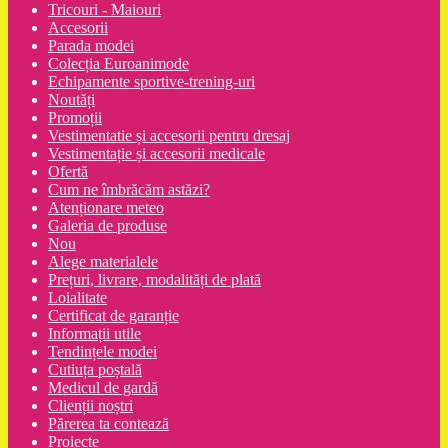
Tricouri - Maiouri
Accesorii
Parada modei
Colecția Euroanimode
Echipamente sportive-trening-uri
Noutăți
Promoții
Vestimentatie și accesorii pentru dresaj
Vestimentație și accesorii medicale
Ofertă
Cum ne îmbrăcăm astăzi?
Atenționare meteo
Galeria de produse
Nou
Alege materialele
Prețuri, livrare, modalități de plată
Loialitate
Certificat de garanție
Informații utile
Tendințele modei
Cutiuța poștală
Medicul de gardă
Clienții noștri
Părerea ta contează
Proiecte