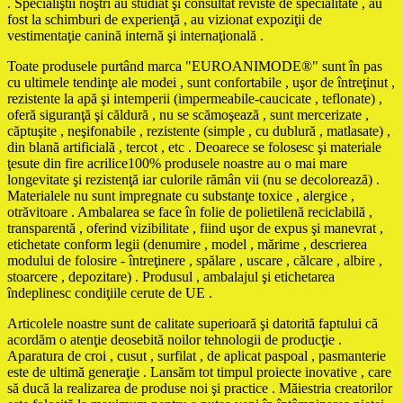
. Specialiştii noştri au studiat şi consultat reviste de specialitate , au
fost la schimburi de experienţă , au vizionat expoziţii de
vestimentaţie canină internă şi internaţională .
Toate produsele purtând marca "EUROANIMODE®" sunt în pas
cu ultimele tendinţe ale modei , sunt confortabile , uşor de întreţinut ,
rezistente la apă şi intemperii (impermeabile-caucicate , teflonate) ,
oferă siguranţă şi căldură , nu se scămoşează , sunt mercerizate ,
căptuşite , neşifonabile , rezistente (simple , cu dublură , matlasate) ,
din blană artificială , tercot , etc . Deoarece se folosesc şi materiale
ţesute din fire acrilice100% produsele noastre au o mai mare
longevitate şi rezistenţă iar culorile rămân vii (nu se decolorează) .
Materialele nu sunt impregnate cu substanţe toxice , alergice ,
otrăvitoare . Ambalarea se face în folie de polietilenă reciclabilă ,
transparentă , oferind vizibilitate , fiind uşor de expus şi manevrat ,
etichetate conform legii (denumire , model , mărime , descrierea
modului de folosire - întreţinere , spălare , uscare , călcare , albire ,
stoarcere , depozitare) . Produsul , ambalajul şi etichetarea
îndeplinesc condiţiile cerute de UE .
Articolele noastre sunt de calitate superioară şi datorită faptului că
acordăm o atenţie deosebită noilor tehnologii de producţie .
Aparatura de croi , cusut , surfilat , de aplicat paspoal , pasmanterie
este de ultimă generaţie . Lansăm tot timpul proiecte inovative , care
să ducă la realizarea de produse noi şi practice . Măiestria creatorilor