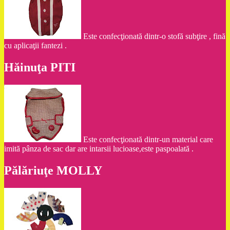
Este confecţionată dintr-o stofă subţire , fină
cu aplicaţii fantezi .
Hăinuţa PITI
Este confecţionată dintr-un material care
imită pânza de sac dar are intarsii lucioase,este paspoalată .
Pălăriuţe MOLLY