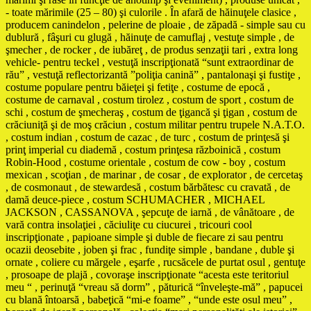
- toate mărimile (25 – 80) şi culorile . În afară de hăinuţele clasice ,
producem canindelon , pelerine de ploaie , de zăpadă - simple sau cu
dublură , fâşuri cu glugă , hăinuţe de camuflaj , vestuţe simple , de
şmecher , de rocker , de iubăreţ , de produs senzaţii tari , extra long
vehicle- pentru teckel , vestuţă inscripţionată “sunt extraordinar de
rău” , vestuţă reflectorizantă ”poliţia canină” , pantalonaşi şi fustiţe ,
costume populare pentru băieţei şi fetiţe , costume de epocă ,
costume de carnaval , costum tirolez , costum de sport , costum de
schi , costum de şmecheraş , costum de ţigancă şi ţigan , costum de
crăciuniţă şi de moş crăciun , costum militar pentru trupele N.A.T.O.
, costum indian , costum de cazac , de turc , costum de prinţesă şi
prinţ imperial cu diademă , costum prinţesa războinică , costum
Robin-Hood , costume orientale , costum de cow - boy , costum
mexican , scoţian , de marinar , de cosar , de explorator , de cercetaş
, de cosmonaut , de stewardesă , costum bărbătesc cu cravată , de
damă deuce-piece , costum SCHUMACHER , MICHAEL
JACKSON , CASSANOVA , şepcuţe de iarnă , de vânătoare , de
vară contra insolaţiei , căciuliţe cu ciucurei , tricouri cool
inscripţionate , papioane simple şi duble de fiecare zi sau pentru
ocazii deosebite , joben şi frac , fundiţe simple , bandane , duble şi
ornate , coliere cu mărgele , eşarfe , rucsăcele de purtat osul , gentuţe
, prosoape de plajă , covoraşe inscripţionate “acesta este teritoriul
meu “ , perinuţă “vreau să dorm” , păturică “înveleşte-mă” , papucei
cu blană întoarsă , babeţică “mi-e foame” , “unde este osul meu” ,