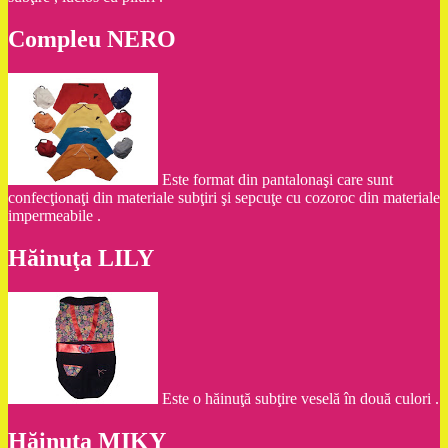
Compleu NERO
Este format din pantalonaşi care sunt
confecţionaţi din materiale subţiri şi sepcuţe cu cozoroc din materiale
impermeabile .
Hăinuţa LILY
Este o hăinuţă subţire veselă în două culori .
Hăinuţa MIKY