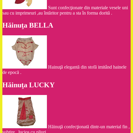
Sunt confecţionate din materiale vesele uni
sau cu imprimeuri ,au întăritor pentru a sta în forma dorită .
Hăinuţa BELLA
Hainuţă elegantă din stofă imitând hainele
de epocă .
Hăinuţa LUCKY
Hăinuţă confecţionată dintr-un material fin ,
subţire , lucios cu pliuri .