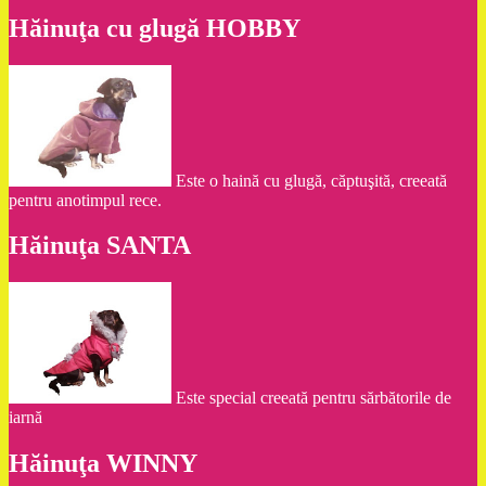
Hăinuţa cu glugă HOBBY
Este o haină cu glugă, căptuşită, creeată
pentru anotimpul rece.
Hăinuţa SANTA
Este special creeată pentru sărbătorile de
iarnă
Hăinuţa WINNY