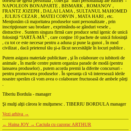
borsetă de igenă personală , colecţia “mari personalităţi ale istoriei”-
NAPOLEON BONAPARTE , BISMARK , ROMANOV ,
FRANTZ JOZEPH , DALAI LAMA , SULTANUL MAHOMED
, IULIUS CEZAR , MATEI CORVIN , MATA HARI , etc.
Menţionăm că majoritatea produselor sunt personalizate , prin
inscripţionare sau brodare , exprimându-se gânduri vesele ,
distractive . Suntem singura firmă care produce setul igenic de unică
folosinţă “IARTĂ-MĂ” , care conţine 10 pachete de unică folosinţă
, cu tot ce este necesar pentru a aduna şi pune la gunoi , în mod
civilizat , dacă prietenul tău şi-a făcut necesităţile în locuri publice .
Putem asigura materiale publicitare , şi în colaborare cu iubitorii de
animale , în marile centre putem organiza parade de modă (pentru
lansarea produselor) , putem acorda premii la diferite concursuri -
pentru promovarea produselor . În speranţa că vă interesează ideile
noastre sperăm că vom avea o colaborare fructuoasă de ambele părţi
.
Tiberiu Bordula - manager
Şi mulţi alţii cărora le mulţumesc . TIBERIU BORDULA manager
Vezi arhiva
→
←
Haina JOY
→
Caciula cu cazorac ARTHUR