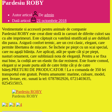
Pardesiu ROBY
Autor articol
De
admin
Dată articol
21 octombrie 2018
Vestimentatie si accesorii pentru animale de companie
Pardesiul ROBY este creat dintr stofă in carouri de diferite culori sau
cu alte imprimeuri. Este căptușit cu vatelină stratificată și are dublură
din panza. Asigură confort termic, are un croi clasic, elegant, care
permite libertatea de mișcare. Se încheie pe piept cu un scai special,
care nu agață blănița. Are aplicați, atât pe spate cât și pe piept,
nasturi ornament, care subliniază nota de eleganță. Pentru a se fixa
mai bine, la codiță are un elastic fin dar rezistent. Este foarte comod,
elegant și se poate purta atât de catre fetițe cât și de catre
băieți.PRETURI DE PRODUCATOR ! La o comanda de 350 lei
transportul este gratuit. Pentru amanunte: marime, culoare, model,
pret, livrare, etc. sunati la tel: 0787802926, 0721403635,
0254515015.
Pardesiu ROBY