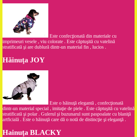
Este confecţionată din materiale cu
imprimeuri vesele , viu colorate . Este căptuşită cu vatelină
stratificată şi are dublură dintr-un material fin , lucios .
Hăinuţa JOY
Este o hăinuţă elegantă , confecţionată
dintr-un material special , imitaţie de piele . Este căptuşită cu vatelină
stratificată şi polar . Gulerul şi buzunarul sunt paspoalate cu blaniţă
artficială . Este o hăinuţă care dă o notă de distincţie şi eleganţă .
Hainuţa BLACKY