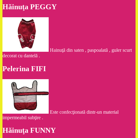
Hăinuţa PEGGY
Hainuţă din saten , paspoalată , guler scurt
decorat cu dantelă .
Pelerina FIFI
Este confecţionată dintr-un material
impermeabil subţire .
Hăinuţa FUNNY