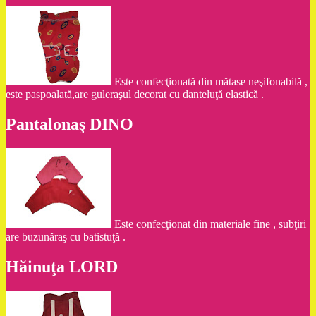
Este confecţionată din mătase neşifonabilă ,
este paspoalată,are guleraşul decorat cu danteluţă elastică .
Pantalonaş DINO
Este confecţionat din materiale fine , subţiri
are buzunăraş cu batistuţă .
Hăinuţa LORD