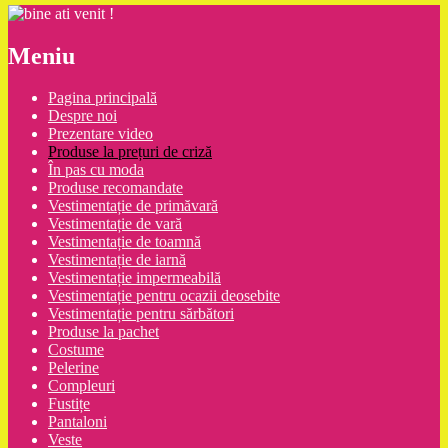
Meniu
Pagina principală
Despre noi
Prezentare video
Produse la prețuri de criză
În pas cu moda
Produse recomandate
Vestimentație de primăvară
Vestimentație de vară
Vestimentație de toamnă
Vestimentație de iarnă
Vestimentație impermeabilă
Vestimentație pentru ocazii deosebite
Vestimentație pentru sărbători
Produse la pachet
Costume
Pelerine
Compleuri
Fustițe
Pantaloni
Veste