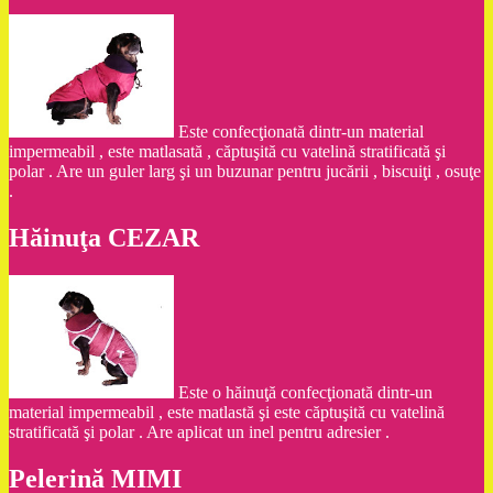
Este confecţionată dintr-un material
impermeabil , este matlasată , căptuşită cu vatelină stratificată şi
polar . Are un guler larg şi un buzunar pentru jucării , biscuiţi , osuţe
.
Hăinuţa CEZAR
Este o hăinuţă confecţionată dintr-un
material impermeabil , este matlastă şi este căptuşită cu vatelină
stratificată şi polar . Are aplicat un inel pentru adresier .
Pelerină MIMI