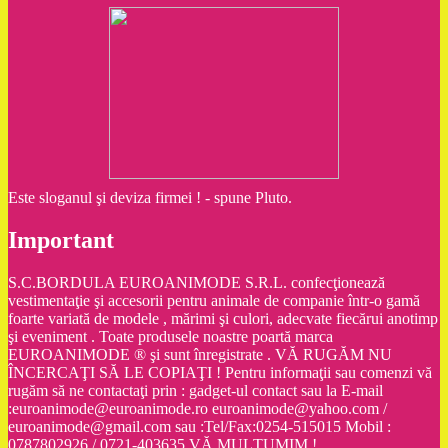
Este sloganul şi deviza firmei ! - spune Pluto.
Important
S.C.BORDULA EUROANIMODE S.R.L. confecţionează
vestimentaţie şi accesorii pentru animale de companie într-o gamă
foarte variată de modele , mărimi şi culori, adecvate fiecărui anotimp
şi eveniment . Toate produsele noastre poartă marca
EUROANIMODE ® şi sunt înregistrate . VĂ RUGĂM NU
ÎNCERCAŢI SĂ LE COPIAŢI ! Pentru informaţii sau comenzi vă
rugăm să ne contactaţi prin : gadget-ul contact sau la E-mail
:euroanimode@euroanimode.ro euroanimode@yahoo.com /
euroanimode@gmail.com sau :Tel/Fax:0254-515015 Mobil :
0787802926 / 0721-403635 VĂ MULŢUMIM !