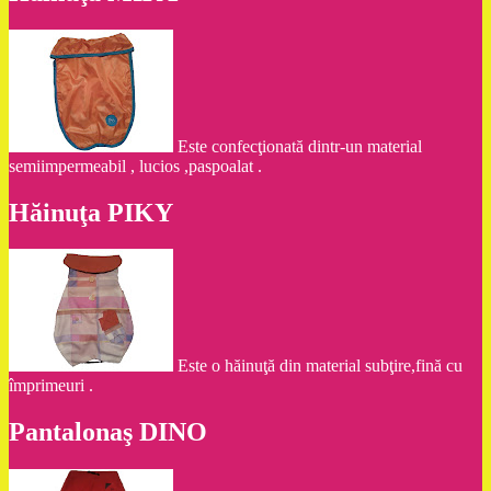
Este confecţionată dintr-un material
semiimpermeabil , lucios ,paspoalat .
Hăinuţa PIKY
Este o hăinuţă din material subţire,fină cu
împrimeuri .
Pantalonaş DINO