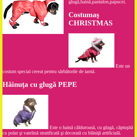
glugă,haină,pantalon,papucei.
Costumaş
CHRISTMAS
Este un
costum special creeat pentru sărbătorile de iarnă.
Hăinuţa cu glugă PEPE
Este o haină călduroasă, cu glugă, căptuşită
cu polar şi vatelină stratificată şi decorată cu blăniţă artificială.