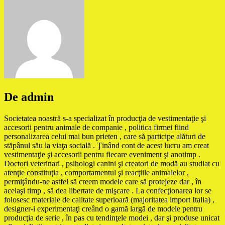
De admin
Societatea noastră s-a specializat în producţia de vestimentaţie şi
accesorii pentru animale de companie , politica firmei fiind
personalizarea celui mai bun prieten , care să participe alături de
stăpânul său la viaţa socială . Ţinând cont de acest lucru am creat
vestimentaţie şi accesorii pentru fiecare eveniment şi anotimp .
Doctori veterinari , psihologi canini şi creatori de modă au studiat cu
atenţie constituţia , comportamentul şi reacţiile animalelor ,
permiţându-ne astfel să creem modele care să protejeze dar , în
acelaşi timp , să dea libertate de mişcare . La confecţionarea lor se
folosesc materiale de calitate superioară (majoritatea import Italia) ,
designer-i experimentaţi creând o gamă largă de modele pentru
producţia de serie , în pas cu tendinţele modei , dar şi produse unicat