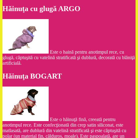
Hăinuţa cu glugă ARGO
Este o haină pentru anotimpul rece, cu
glugă, căptuşită cu vatelină stratificată şi dublură, decorată cu blăniţă
artificială.
Hăinuţa BOGART
Este o hăinuţă fină, creeată pentru
anotimpul rece. Este confecţionată din crep satin siliconat, este
matlasată, are dublură din vatelină stratificată şi este căptuşită cu
polar (un material fin, călduros, moale). Este paspoalată, are un