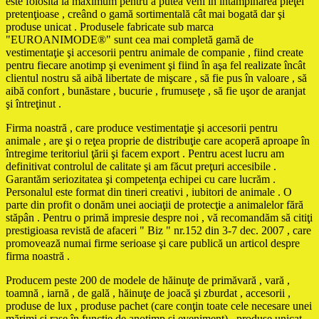
este folosită la maximum pentru a putea veni în întâmpinarea pieţei
pretenţioase , creând o gamă sortimentală cât mai bogată dar şi
produse unicat . Produsele fabricate sub marca
"EUROANIMODE®" sunt cea mai completă gamă de
vestimentaţie şi accesorii pentru animale de companie , fiind create
pentru fiecare anotimp şi eveniment şi fiind în aşa fel realizate încât
clientul nostru să aibă libertate de mişcare , să fie pus în valoare , să
aibă confort , bunăstare , bucurie , frumuseţe , să fie uşor de aranjat
şi întreţinut .
Firma noastră , care produce vestimentaţie şi accesorii pentru
animale , are şi o reţea proprie de distribuţie care acoperă aproape în
întregime teritoriul ţării şi facem export . Pentru acest lucru am
definitivat controlul de calitate şi am făcut preţuri accesibile .
Garantăm seriozitatea şi competenţa echipei cu care lucrăm .
Personalul este format din tineri creativi , iubitori de animale . O
parte din profit o donăm unei aociaţii de protecţie a animalelor fără
stăpân . Pentru o primă impresie despre noi , vă recomandăm să citiţi
prestigioasa revistă de afaceri " Biz " nr.152 din 3-7 dec. 2007 , care
promovează numai firme serioase şi care publică un articol despre
firma noastră .
Producem peste 200 de modele de hăinuţe de primăvară , vară ,
toamnă , iarnă , de gală , hăinuţe de joacă şi zburdat , accesorii ,
produse de lux , produse pachet (care conţin toate cele necesare unei
mărimi şi rase în funcţie de anotimp şi eveniment) , produse unicat ,