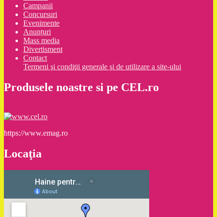
Campanii
Concursuri
Evenimente
Anunțuri
Mass media
Divertisment
Contact
Termeni şi condiţii generale şi de utilizare a site-ului
Produsele noastre si pe CEL.ro
https://www.emag.ro
Locaţia