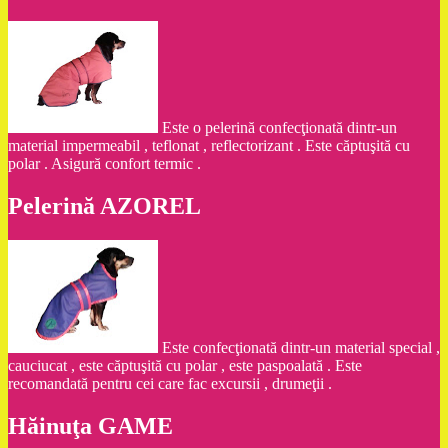
Este o pelerină confecţionată dintr-un
material impermeabil , teflonat , reflectorizant . Este căptuşită cu
polar . Asigură confort termic .
Pelerină AZOREL
Este confecţionată dintr-un material special ,
cauciucat , este căptuşită cu polar , este paspoalată . Este
recomandată pentru cei care fac excursii , drumeţii .
Hăinuţa GAME