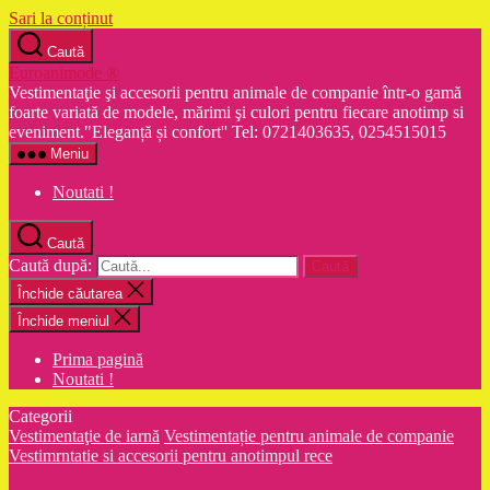
Sari la conținut
Caută
Euroanimode ®
Vestimentaţie şi accesorii pentru animale de companie într-o gamă
foarte variată de modele, mărimi şi culori pentru fiecare anotimp si
eveniment."Eleganță și confort'' Tel: 0721403635, 0254515015
Meniu
Noutati !
Caută
Caută după:
Închide căutarea
Închide meniul
Prima pagină
Noutati !
Categorii
Vestimentaţie de iarnă
Vestimentație pentru animale de companie
Vestimrntatie si accesorii pentru anotimpul rece