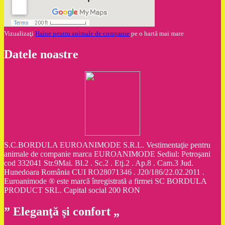
Vizualizaţi
Haine pentru animale de companie
pe o hartă mai mare
Datele noastre
S.C.BORDULA EUROANIMODE S.R.L. Vestimentaţie pentru
animale de companie marca EUROANIMODE Sediul: Petroşani
cod 332041 Str.9Mai. Bl.2 . Sc.2 . Etj.2 . Ap.8 . Cam.3 Jud.
Hunedoara România CUI RO28071346 . J20/186/22.02.2011 .
Euroanimode ® este marcă înregistrată a firmei SC BORDULA
PRODUCT SRL. Capital social 200 RON
” Eleganţă şi confort „