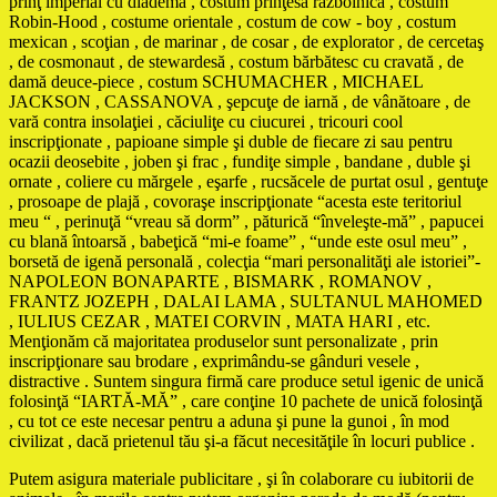
prinţ imperial cu diademă , costum prinţesa războinică , costum
Robin-Hood , costume orientale , costum de cow - boy , costum
mexican , scoţian , de marinar , de cosar , de explorator , de cercetaş
, de cosmonaut , de stewardesă , costum bărbătesc cu cravată , de
damă deuce-piece , costum SCHUMACHER , MICHAEL
JACKSON , CASSANOVA , şepcuţe de iarnă , de vânătoare , de
vară contra insolaţiei , căciuliţe cu ciucurei , tricouri cool
inscripţionate , papioane simple şi duble de fiecare zi sau pentru
ocazii deosebite , joben şi frac , fundiţe simple , bandane , duble şi
ornate , coliere cu mărgele , eşarfe , rucsăcele de purtat osul , gentuţe
, prosoape de plajă , covoraşe inscripţionate “acesta este teritoriul
meu “ , perinuţă “vreau să dorm” , păturică “înveleşte-mă” , papucei
cu blană întoarsă , babeţică “mi-e foame” , “unde este osul meu” ,
borsetă de igenă personală , colecţia “mari personalităţi ale istoriei”-
NAPOLEON BONAPARTE , BISMARK , ROMANOV ,
FRANTZ JOZEPH , DALAI LAMA , SULTANUL MAHOMED
, IULIUS CEZAR , MATEI CORVIN , MATA HARI , etc.
Menţionăm că majoritatea produselor sunt personalizate , prin
inscripţionare sau brodare , exprimându-se gânduri vesele ,
distractive . Suntem singura firmă care produce setul igenic de unică
folosinţă “IARTĂ-MĂ” , care conţine 10 pachete de unică folosinţă
, cu tot ce este necesar pentru a aduna şi pune la gunoi , în mod
civilizat , dacă prietenul tău şi-a făcut necesităţile în locuri publice .
Putem asigura materiale publicitare , şi în colaborare cu iubitorii de