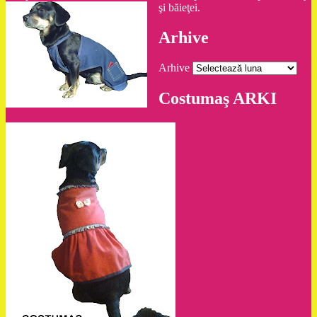
şi băieţei.
Arhive
Arhive
Costumaş ARKI