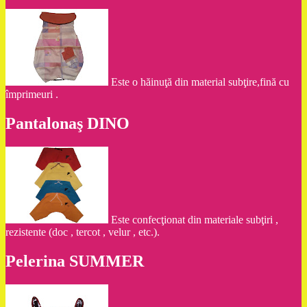
Este o hăinuţă din material subţire,fină cu
împrimeuri .
Pantalonaş DINO
Este confecţionat din materiale subţiri ,
rezistente (doc , tercot , velur , etc.).
Pelerina SUMMER