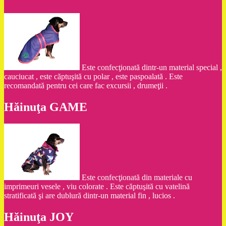
Este confecţionată dintr-un material special ,
cauciucat , este căptuşită cu polar , este paspoalată . Este
recomandată pentru cei care fac excursii , drumeţii .
Hăinuţa GAME
Este confecţionată din materiale cu
imprimeuri vesele , viu colorate . Este căptuşită cu vatelină
stratificată şi are dublură dintr-un material fin , lucios .
Hăinuţa JOY