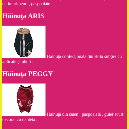
cu imprimeuri , paspoalate .
Hăinuţa ARIS
Hăinuţă confecţionată din stofă subţire cu
aplicaţii şi pliuri .
Hăinuţa PEGGY
Hainuţă din saten , paspoalată , guler scurt
decorat cu dantelă .