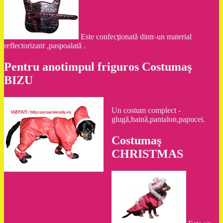
Este confecţionată dintr-un material
reflectorizant ,paspoalată .
Pentru anotimpul friguros Costumaş
BIZU
Un costum complect -
glugă,haină,pantalon,papucei.
Costumaş
CHRISTMAS