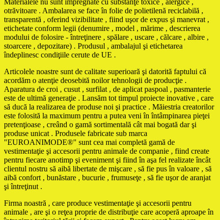
Materialele nu sunt impregnate cu substanţe toxice , alergice ,
otrăvitoare . Ambalarea se face în folie de polietilenă reciclabilă ,
transparentă , oferind vizibilitate , fiind uşor de expus şi manevrat ,
etichetate conform legii (denumire , model , mărime , descrierea
modului de folosire - întreţinere , spălare , uscare , călcare , albire ,
stoarcere , depozitare) . Produsul , ambalajul şi etichetarea
îndeplinesc condiţiile cerute de UE .
Articolele noastre sunt de calitate superioară şi datorită faptului că
acordăm o atenţie deosebită noilor tehnologii de producţie .
Aparatura de croi , cusut , surfilat , de aplicat paspoal , pasmanterie
este de ultimă generaţie . Lansăm tot timpul proiecte inovative , care
să ducă la realizarea de produse noi şi practice . Măiestria creatorilor
este folosită la maximum pentru a putea veni în întâmpinarea pieţei
pretenţioase , creând o gamă sortimentală cât mai bogată dar şi
produse unicat . Produsele fabricate sub marca
"EUROANIMODE®" sunt cea mai completă gamă de
vestimentaţie şi accesorii pentru animale de companie , fiind create
pentru fiecare anotimp şi eveniment şi fiind în aşa fel realizate încât
clientul nostru să aibă libertate de mişcare , să fie pus în valoare , să
aibă confort , bunăstare , bucurie , frumuseţe , să fie uşor de aranjat
şi întreţinut .
Firma noastră , care produce vestimentaţie şi accesorii pentru
animale , are şi o reţea proprie de distribuţie care acoperă aproape în