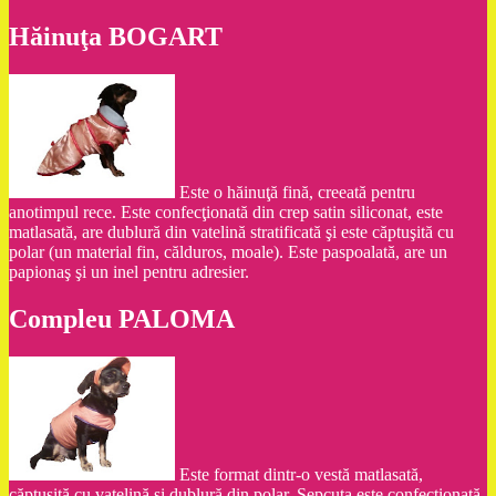
Hăinuţa BOGART
Este o hăinuţă fină, creeată pentru
anotimpul rece. Este confecţionată din crep satin siliconat, este
matlasată, are dublură din vatelină stratificată şi este căptuşită cu
polar (un material fin, călduros, moale). Este paspoalată, are un
papionaş şi un inel pentru adresier.
Compleu PALOMA
Este format dintr-o vestă matlasată,
căptuşită cu vatelină şi dublură din polar. Şepcuţa este confecţionată