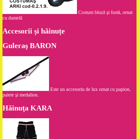
Costum bluză şi fustă, ornat
cu dantelă
Accesorii și hăinuțe
Guleraş BARON
Este un accesoriu de lux ornat cu papion,
paiete şi medalion.
Hăinuţa KARA