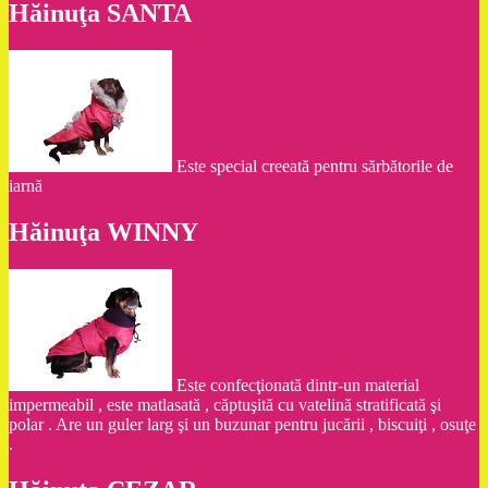
Hăinuţa SANTA
Este special creeată pentru sărbătorile de
iarnă
Hăinuţa WINNY
Este confecţionată dintr-un material
impermeabil , este matlasată , căptuşită cu vatelină stratificată şi
polar . Are un guler larg şi un buzunar pentru jucării , biscuiţi , osuţe
.