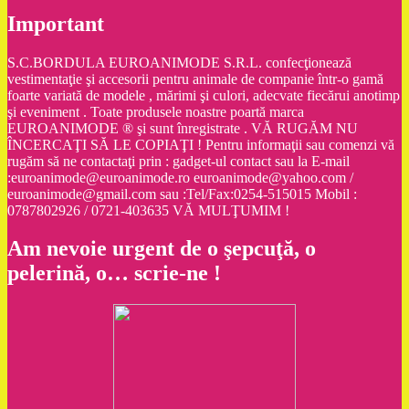
Important
S.C.BORDULA EUROANIMODE S.R.L. confecţionează
vestimentaţie şi accesorii pentru animale de companie într-o gamă
foarte variată de modele , mărimi şi culori, adecvate fiecărui anotimp
şi eveniment . Toate produsele noastre poartă marca
EUROANIMODE ® şi sunt înregistrate . VĂ RUGĂM NU
ÎNCERCAŢI SĂ LE COPIAŢI ! Pentru informaţii sau comenzi vă
rugăm să ne contactaţi prin : gadget-ul contact sau la E-mail
:euroanimode@euroanimode.ro euroanimode@yahoo.com /
euroanimode@gmail.com sau :Tel/Fax:0254-515015 Mobil :
0787802926 / 0721-403635 VĂ MULŢUMIM !
Am nevoie urgent de o şepcuţă, o
pelerină, o… scrie-ne !