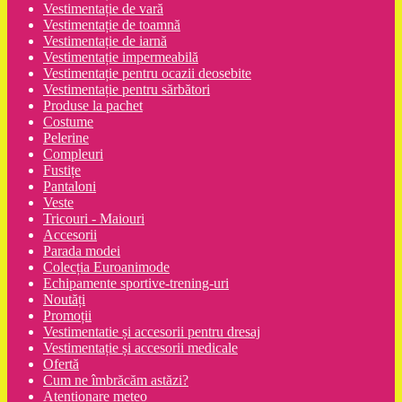
Vestimentație de vară
Vestimentație de toamnă
Vestimentație de iarnă
Vestimentație impermeabilă
Vestimentație pentru ocazii deosebite
Vestimentație pentru sărbători
Produse la pachet
Costume
Pelerine
Compleuri
Fustițe
Pantaloni
Veste
Tricouri - Maiouri
Accesorii
Parada modei
Colecția Euroanimode
Echipamente sportive-trening-uri
Noutăți
Promoții
Vestimentatie și accesorii pentru dresaj
Vestimentație și accesorii medicale
Ofertă
Cum ne îmbrăcăm astăzi?
Atenționare meteo