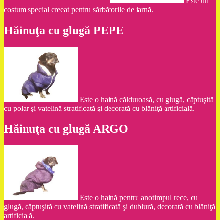
Este un
costum special creeat pentru sărbătorile de iarnă.
Hăinuţa cu glugă PEPE
Este o haină călduroasă, cu glugă, căptuşită
cu polar şi vatelină stratificată şi decorată cu blăniţă artificială.
Hăinuţa cu glugă ARGO
Este o haină pentru anotimpul rece, cu
glugă, căptuşită cu vatelină stratificată şi dublură, decorată cu blăniţă
artificială.