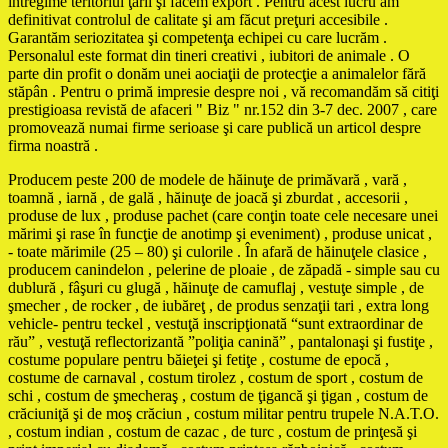
întregime teritoriul ţării şi facem export . Pentru acest lucru am
definitivat controlul de calitate şi am făcut preţuri accesibile .
Garantăm seriozitatea şi competenţa echipei cu care lucrăm .
Personalul este format din tineri creativi , iubitori de animale . O
parte din profit o donăm unei aociaţii de protecţie a animalelor fără
stăpân . Pentru o primă impresie despre noi , vă recomandăm să citiţi
prestigioasa revistă de afaceri " Biz " nr.152 din 3-7 dec. 2007 , care
promovează numai firme serioase şi care publică un articol despre
firma noastră .
Producem peste 200 de modele de hăinuţe de primăvară , vară ,
toamnă , iarnă , de gală , hăinuţe de joacă şi zburdat , accesorii ,
produse de lux , produse pachet (care conţin toate cele necesare unei
mărimi şi rase în funcţie de anotimp şi eveniment) , produse unicat ,
- toate mărimile (25 – 80) şi culorile . În afară de hăinuţele clasice ,
producem canindelon , pelerine de ploaie , de zăpadă - simple sau cu
dublură , fâşuri cu glugă , hăinuţe de camuflaj , vestuţe simple , de
şmecher , de rocker , de iubăreţ , de produs senzaţii tari , extra long
vehicle- pentru teckel , vestuţă inscripţionată “sunt extraordinar de
rău” , vestuţă reflectorizantă ”poliţia canină” , pantalonaşi şi fustiţe ,
costume populare pentru băieţei şi fetiţe , costume de epocă ,
costume de carnaval , costum tirolez , costum de sport , costum de
schi , costum de şmecheraş , costum de ţigancă şi ţigan , costum de
crăciuniţă şi de moş crăciun , costum militar pentru trupele N.A.T.O.
, costum indian , costum de cazac , de turc , costum de prinţesă şi