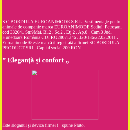
S.C.BORDULA EUROANIMODE S.R.L. Vestimentaţie pentru
animale de companie marca EUROANIMODE Sediul: Petroşani
cod 332041 Str.9Mai. Bl.2 . Sc.2 . Etj.2 . Ap.8 . Cam.3 Jud.
Hunedoara România CUI RO28071346 . J20/186/22.02.2011 .
Euroanimode ® este marcă înregistrată a firmei SC BORDULA
PRODUCT SRL. Capital social 200 RON
” Eleganţă şi confort „
Este sloganul şi deviza firmei ! - spune Pluto.