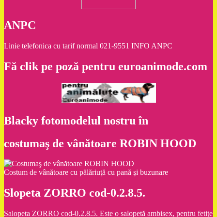
ANPC
Linie telefonica cu tarif normal 021-9551 INFO ANPC
Fă clik pe poză pentru euroanimode.com
Blacky fotomodelul nostru în
costumaş de vânătoare ROBIN HOOD
Costum de vânătoare cu pălăriuţă cu pană şi buzunare
Slopeta ZORRO cod-0.2.8.5.
Salopeta ZORRO cod-0.2.8.5. Este o salopetă ambisex, pentru fetiţe