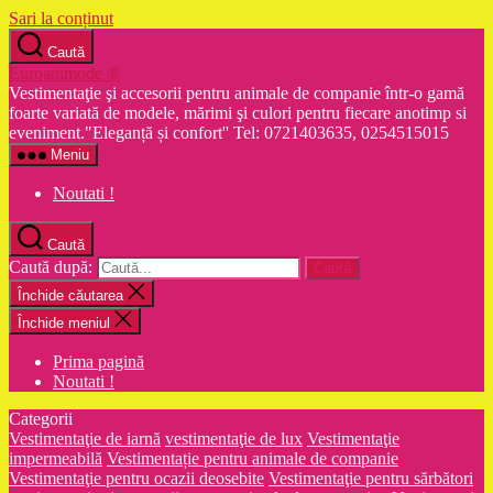
Sari la conținut
Caută
Euroanimode ®
Vestimentaţie şi accesorii pentru animale de companie într-o gamă
foarte variată de modele, mărimi şi culori pentru fiecare anotimp si
eveniment."Eleganță și confort'' Tel: 0721403635, 0254515015
Meniu
Noutati !
Caută
Caută după:
Închide căutarea
Închide meniul
Prima pagină
Noutati !
Categorii
Vestimentaţie de iarnă
vestimentaţie de lux
Vestimentaţie
impermeabilă
Vestimentație pentru animale de companie
Vestimentaţie pentru ocazii deosebite
Vestimentaţie pentru sărbători