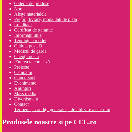
Galeria de produse
Nou
Alege materialele
Prețuri, livrare, modalități de plată
Loialitate
Certificat de garanție
Informații utile
Tendințele modei
Cutiuța poștală
Medicul de gardă
Clienții noștri
Părerea ta contează
Proiecte
Campanii
Concursuri
Evenimente
Anunțuri
Mass media
Divertisment
Contact
Termeni şi condiţii generale şi de utilizare a site-ului
Produsele noastre si pe CEL.ro