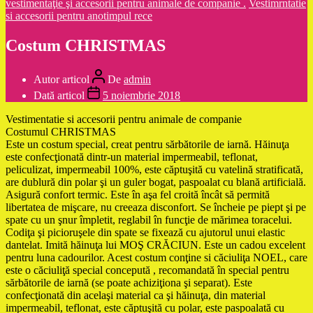
vestimentaţie şi accesorii pentru animale de companie .
Vestimrntatie
si accesorii pentru anotimpul rece
Costum CHRISTMAS
Autor articol
De
admin
Dată articol
5 noiembrie 2018
Vestimentatie si accesorii pentru animale de companie
Costumul CHRISTMAS
Este un costum special, creat pentru sărbătorile de iarnă. Hăinuţa
este confecţionată dintr-un material impermeabil, teflonat,
peliculizat, impermeabil 100%, este căptuşită cu vatelină stratificată,
are dublură din polar şi un guler bogat, paspoalat cu blană artificială.
Asigură confort termic. Este în aşa fel croită încât să permită
libertatea de mişcare, nu creeaza disconfort. Se încheie pe piept şi pe
spate cu un şnur împletit, reglabil în funcţie de mărimea toracelui.
Codiţa şi picioruşele din spate se fixează cu ajutorul unui elastic
dantelat. Imită hăinuţa lui MOŞ CRĂCIUN. Este un cadou excelent
pentru luna cadourilor. Acest costum conţine si căciuliţa NOEL, care
este o căciuliţă special concepută , recomandată în special pentru
sărbătorile de iarnă (se poate achiziţiona şi separat). Este
confecţionată din acelaşi material ca şi hăinuţa, din material
impermeabil, teflonat, este căptuşită cu polar, este paspoalată cu