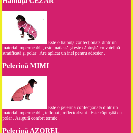
Hăinuţa CEZAR
Este o hăinuţă confecţionată dintr-un
material impermeabil , este matlastă şi este căptuşită cu vatelină
stratificată şi polar . Are aplicat un inel pentru adresier .
Pelerină MIMI
Este o pelerină confecţionată dintr-un
material impermeabil , teflonat , reflectorizant . Este căptuşită cu
polar . Asigură confort termic .
Pelerină AZOREL