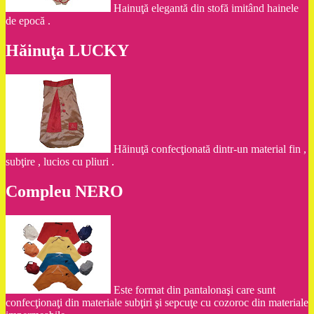
Hainuţă elegantă din stofă imitând hainele
de epocă .
Hăinuţa LUCKY
Hăinuţă confecţionată dintr-un material fin ,
subţire , lucios cu pliuri .
Compleu NERO
Este format din pantalonaşi care sunt
confecţionaţi din materiale subţiri şi sepcuţe cu cozoroc din materiale