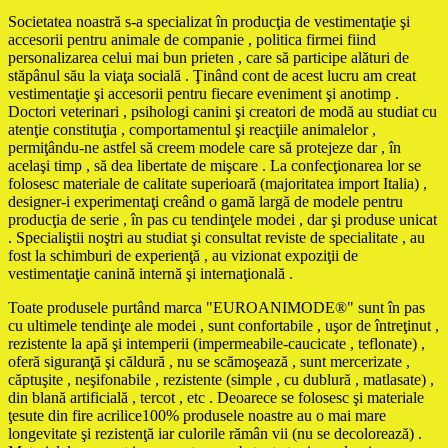
Societatea noastră s-a specializat în producţia de vestimentaţie şi
accesorii pentru animale de companie , politica firmei fiind
personalizarea celui mai bun prieten , care să participe alături de
stăpânul său la viaţa socială . Ţinând cont de acest lucru am creat
vestimentaţie şi accesorii pentru fiecare eveniment şi anotimp .
Doctori veterinari , psihologi canini şi creatori de modă au studiat cu
atenţie constituţia , comportamentul şi reacţiile animalelor ,
permiţându-ne astfel să creem modele care să protejeze dar , în
acelaşi timp , să dea libertate de mişcare . La confecţionarea lor se
folosesc materiale de calitate superioară (majoritatea import Italia) ,
designer-i experimentaţi creând o gamă largă de modele pentru
producţia de serie , în pas cu tendinţele modei , dar şi produse unicat
. Specialiştii noştri au studiat şi consultat reviste de specialitate , au
fost la schimburi de experienţă , au vizionat expoziţii de
vestimentaţie canină internă şi internaţională .
Toate produsele purtând marca "EUROANIMODE®" sunt în pas
cu ultimele tendinţe ale modei , sunt confortabile , uşor de întreţinut ,
rezistente la apă şi intemperii (impermeabile-caucicate , teflonate) ,
oferă siguranţă şi căldură , nu se scămoşează , sunt mercerizate ,
căptuşite , neşifonabile , rezistente (simple , cu dublură , matlasate) ,
din blană artificială , tercot , etc . Deoarece se folosesc şi materiale
ţesute din fire acrilice100% produsele noastre au o mai mare
longevitate şi rezistenţă iar culorile rămân vii (nu se decolorează) .