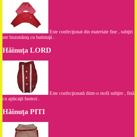
Este confecţionat din materiale fine , subţiri
are buzunăraş cu batistuţă .
Hăinuţa LORD
Este confecţionată dintr-o stofă subţire , fină
cu aplicaţii fantezi .
Hăinuţa PITI