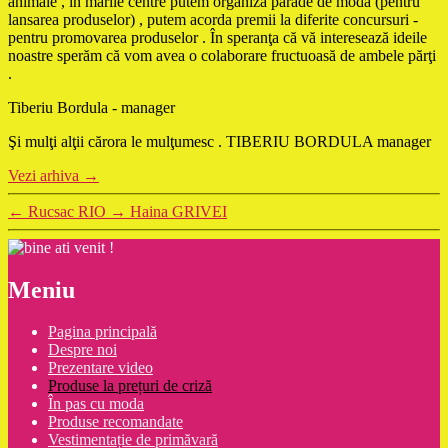
animale , în marile centre putem organiza parade de modă (pentru
lansarea produselor) , putem acorda premii la diferite concursuri -
pentru promovarea produselor . În speranţa că vă interesează ideile
noastre sperăm că vom avea o colaborare fructuoasă de ambele părţi
.
Tiberiu Bordula - manager
Şi mulţi alţii cărora le mulţumesc . TIBERIU BORDULA manager
Vezi arhiva
→
←
Rucsac RIO
→
Haina GRIVEI
Meniu
Pagina principală
Despre noi
Prezentare video
Produse la prețuri de criză
În pas cu moda
Produse recomandate
Vestimentație de primăvară