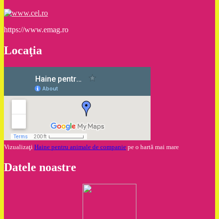
https://www.emag.ro
Locaţia
Vizualizaţi
Haine pentru animale de companie
pe o hartă mai mare
Datele noastre