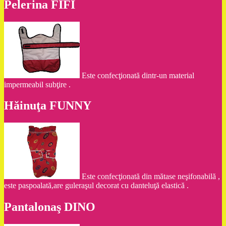
Pelerina FIFI
Este confecţionată dintr-un material
impermeabil subţire .
Hăinuţa FUNNY
Este confecţionată din mătase neşifonabilă ,
este paspoalată,are guleraşul decorat cu danteluţă elastică .
Pantalonaş DINO