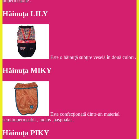
impermeabile .
Hăinuţa LILY
Este o hăinuţă subţire veselă în două culori .
Hăinuţa MIKY
Este confecţionată dintr-un material
semiimpermeabil , lucios ,paspoalat .
Hăinuţa PIKY