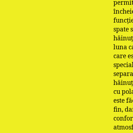
permit
încheie
funcţi
spate 
hăinuţ
luna c
care e
specia
separa
hăinuţ
cu pola
este fă
fin, d
confor
atmosf