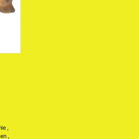
ie ,
ten ,