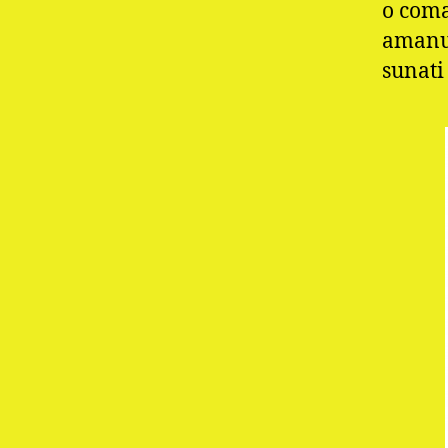
o coma
amanun
sunati