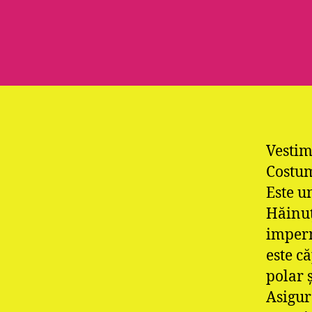
Vestim
Costu
Este u
Hăinuţ
imperm
este că
polar 
Asigură