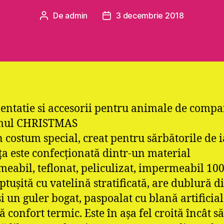
De
admin
3 decembrie 2018
Autor
Dată
articol
articol
entatie si accesorii pentru animale de compa
mul CHRISTMAS
n costum special, creat pentru sărbătorile de 
a este confecţionată dintr-un material
eabil, teflonat, peliculizat, impermeabil 10
ptuşită cu vatelină stratificată, are dublură d
şi un guler bogat, paspoalat cu blană artificial
 confort termic. Este în aşa fel croită încât să