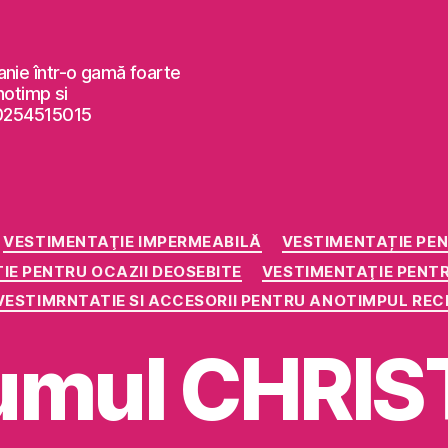
anie într-o gamă foarte
notimp si
 0254515015
Categorii
VESTIMENTAŢIE IMPERMEABILĂ
VESTIMENTAȚIE PE
IE PENTRU OCAZII DEOSEBITE
VESTIMENTAŢIE PENT
VESTIMRNTATIE SI ACCESORII PENTRU ANOTIMPUL REC
umul CHRI