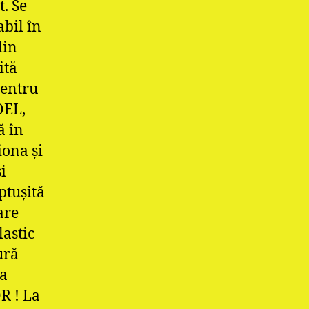
. Se
abil în
din
ită
pentru
OEL,
ă în
iona şi
i
ptuşită
are
lastic
ură
ea
R ! La