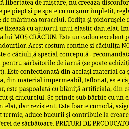
ă libertatea de mişcare, nu creeaza disconfort
 pe piept şi pe spate cu un şnur împletit, regl
e de mărimea toracelui. Codiţa şi picioruşele 
se fixează cu ajutorul unui elastic dantelat. Im
a lui MOŞ CRĂCIUN. Este un cadou excelent 
adourilor. Acest costum conţine si căciuliţa N
ste o căciuliţă special concepută , recomandat
l pentru sărbătorile de iarnă (se poate achiziţ
t). Este confecţionată din acelaşi material ca ş
a, din material impermeabil, teflonat, este că
r, este paspoalată cu blăniţă artificială, din c
cut şi ciucurelul. Se prinde sub bărbie cu un e
antelat, dar rezistent. Este foarte comodă, asig
t termic, aduce bucurii şi contribuie la crear
erei de sărbătoare. PRETURI DE PRODUCATO