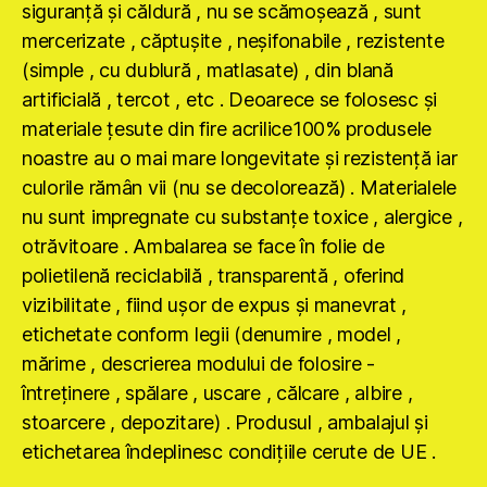
siguranţă şi căldură , nu se scămoşează , sunt
mercerizate , căptuşite , neşifonabile , rezistente
(simple , cu dublură , matlasate) , din blană
artificială , tercot , etc . Deoarece se folosesc şi
materiale ţesute din fire acrilice100% produsele
noastre au o mai mare longevitate şi rezistenţă iar
culorile rămân vii (nu se decolorează) . Materialele
nu sunt impregnate cu substanţe toxice , alergice ,
otrăvitoare . Ambalarea se face în folie de
polietilenă reciclabilă , transparentă , oferind
vizibilitate , fiind uşor de expus şi manevrat ,
etichetate conform legii (denumire , model ,
mărime , descrierea modului de folosire -
întreţinere , spălare , uscare , călcare , albire ,
stoarcere , depozitare) . Produsul , ambalajul şi
etichetarea îndeplinesc condiţiile cerute de UE .