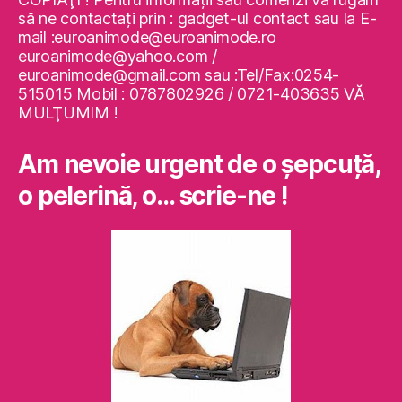
să ne contactaţi prin : gadget-ul contact sau la E-
mail :euroanimode@euroanimode.ro
euroanimode@yahoo.com /
euroanimode@gmail.com sau :Tel/Fax:0254-
515015 Mobil : 0787802926 / 0721-403635 VĂ
MULŢUMIM !
Am nevoie urgent de o şepcuţă,
o pelerină, o… scrie-ne !