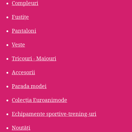
Compleuri
Fustițe
Pantaloni
Veste
Tricouri - Maiouri
Accesorii
Parada modei
Colecția Euroanimode
Echipamente sportive-trening-uri
Noutăți