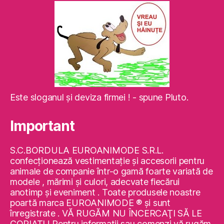
Este sloganul şi deviza firmei ! - spune Pluto.
Important
S.C.BORDULA EUROANIMODE S.R.L.
confecţionează vestimentaţie şi accesorii pentru
animale de companie într-o gamă foarte variată de
modele , mărimi şi culori, adecvate fiecărui
anotimp şi eveniment . Toate produsele noastre
poartă marca EUROANIMODE ® şi sunt
înregistrate . VĂ RUGĂM NU ÎNCERCAŢI SĂ LE
COPIAŢI ! Pentru informaţii sau comenzi vă rugăm