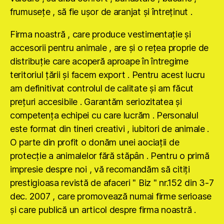
frumuseţe , să fie uşor de aranjat şi întreţinut .
Firma noastră , care produce vestimentaţie şi
accesorii pentru animale , are şi o reţea proprie de
distribuţie care acoperă aproape în întregime
teritoriul ţării şi facem export . Pentru acest lucru
am definitivat controlul de calitate şi am făcut
preţuri accesibile . Garantăm seriozitatea şi
competenţa echipei cu care lucrăm . Personalul
este format din tineri creativi , iubitori de animale .
O parte din profit o donăm unei aociaţii de
protecţie a animalelor fără stăpân . Pentru o primă
impresie despre noi , vă recomandăm să citiţi
prestigioasa revistă de afaceri " Biz " nr.152 din 3-7
dec. 2007 , care promovează numai firme serioase
şi care publică un articol despre firma noastră .