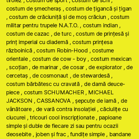
tirolez , costum de sport , costum de schi ,
costum de şmecheraş , costum de ţigancă şi ţigan
, costum de crăciuniţă şi de moş crăciun , costum
militar pentru trupele N.A.T.O. , costum indian ,
costum de cazac , de turc , costum de prinţesă şi
prinţ imperial cu diademă , costum prinţesa
războinică , costum Robin-Hood , costume
orientale , costum de cow - boy , costum mexican
, scoţian , de marinar , de cosar , de explorator , de
cercetaş , de cosmonaut , de stewardesă ,
costum bărbătesc cu cravată , de damă deuce-
piece , costum SCHUMACHER , MICHAEL
JACKSON , CASSANOVA , şepcuţe de iarnă , de
vânătoare , de vară contra insolaţiei , căciuliţe cu
ciucurei , tricouri cool inscripţionate , papioane
simple şi duble de fiecare zi sau pentru ocazii
deosebite , joben şi frac , fundiţe simple , bandane