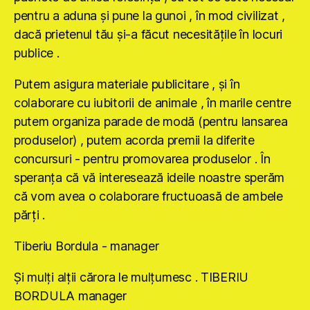
pentru a aduna şi pune la gunoi , în mod civilizat ,
dacă prietenul tău şi-a făcut necesităţile în locuri
publice .
Putem asigura materiale publicitare , şi în
colaborare cu iubitorii de animale , în marile centre
putem organiza parade de modă (pentru lansarea
produselor) , putem acorda premii la diferite
concursuri - pentru promovarea produselor . În
speranţa că vă interesează ideile noastre sperăm
că vom avea o colaborare fructuoasă de ambele
părţi .
Tiberiu Bordula - manager
Şi mulţi alţii cărora le mulţumesc . TIBERIU
BORDULA manager