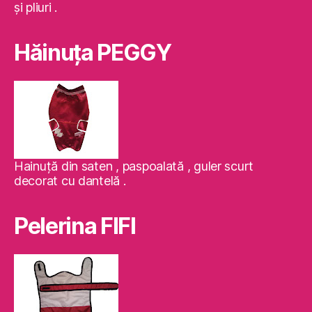
şi pliuri .
Hăinuţa PEGGY
Hainuţă din saten , paspoalată , guler scurt
decorat cu dantelă .
Pelerina FIFI