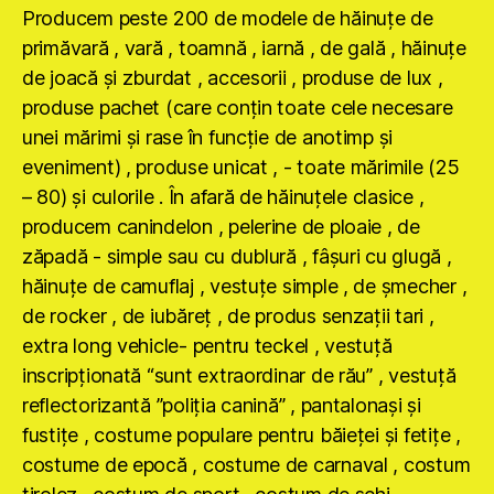
Producem peste 200 de modele de hăinuţe de
primăvară , vară , toamnă , iarnă , de gală , hăinuţe
de joacă şi zburdat , accesorii , produse de lux ,
produse pachet (care conţin toate cele necesare
unei mărimi şi rase în funcţie de anotimp şi
eveniment) , produse unicat , - toate mărimile (25
– 80) şi culorile . În afară de hăinuţele clasice ,
producem canindelon , pelerine de ploaie , de
zăpadă - simple sau cu dublură , fâşuri cu glugă ,
hăinuţe de camuflaj , vestuţe simple , de şmecher ,
de rocker , de iubăreţ , de produs senzaţii tari ,
extra long vehicle- pentru teckel , vestuţă
inscripţionată “sunt extraordinar de rău” , vestuţă
reflectorizantă ”poliţia canină” , pantalonaşi şi
fustiţe , costume populare pentru băieţei şi fetiţe ,
costume de epocă , costume de carnaval , costum