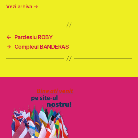
Vezi arhiva
→
←
Pardesiu ROBY
→
Compleul BANDERAS