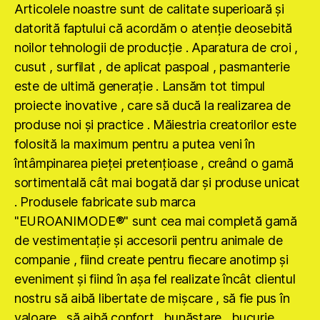
Articolele noastre sunt de calitate superioară şi
datorită faptului că acordăm o atenţie deosebită
noilor tehnologii de producţie . Aparatura de croi ,
cusut , surfilat , de aplicat paspoal , pasmanterie
este de ultimă generaţie . Lansăm tot timpul
proiecte inovative , care să ducă la realizarea de
produse noi şi practice . Măiestria creatorilor este
folosită la maximum pentru a putea veni în
întâmpinarea pieţei pretenţioase , creând o gamă
sortimentală cât mai bogată dar şi produse unicat
. Produsele fabricate sub marca
"EUROANIMODE®" sunt cea mai completă gamă
de vestimentaţie şi accesorii pentru animale de
companie , fiind create pentru fiecare anotimp şi
eveniment şi fiind în aşa fel realizate încât clientul
nostru să aibă libertate de mişcare , să fie pus în
valoare , să aibă confort , bunăstare , bucurie ,