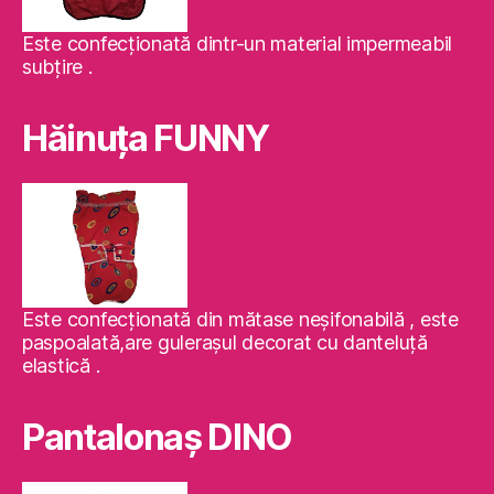
Este confecţionată dintr-un material impermeabil
subţire .
Hăinuţa FUNNY
Este confecţionată din mătase neşifonabilă , este
paspoalată,are guleraşul decorat cu danteluţă
elastică .
Pantalonaş DINO