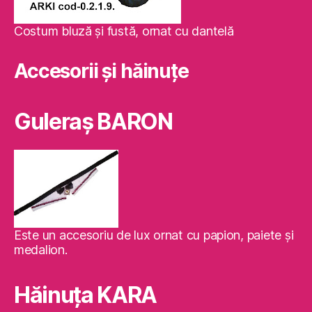
Costum bluză şi fustă, ornat cu dantelă
Accesorii și hăinuțe
Guleraş BARON
Este un accesoriu de lux ornat cu papion, paiete şi
medalion.
Hăinuţa KARA