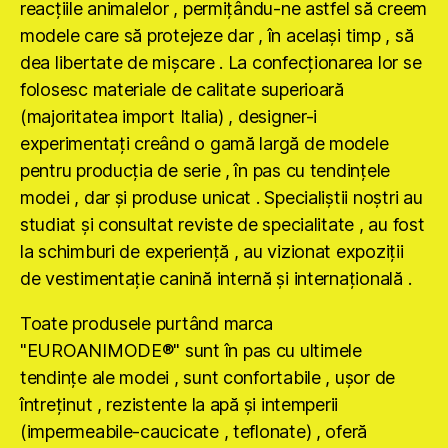
reacţiile animalelor , permiţându-ne astfel să creem
modele care să protejeze dar , în acelaşi timp , să
dea libertate de mişcare . La confecţionarea lor se
folosesc materiale de calitate superioară
(majoritatea import Italia) , designer-i
experimentaţi creând o gamă largă de modele
pentru producţia de serie , în pas cu tendinţele
modei , dar şi produse unicat . Specialiştii noştri au
studiat şi consultat reviste de specialitate , au fost
la schimburi de experienţă , au vizionat expoziţii
de vestimentaţie canină internă şi internaţională .
Toate produsele purtând marca
"EUROANIMODE®" sunt în pas cu ultimele
tendinţe ale modei , sunt confortabile , uşor de
întreţinut , rezistente la apă şi intemperii
(impermeabile-caucicate , teflonate) , oferă