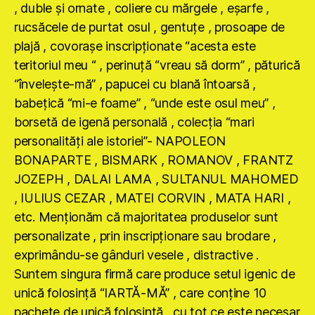
, duble şi ornate , coliere cu mărgele , eşarfe ,
rucsăcele de purtat osul , gentuţe , prosoape de
plajă , covoraşe inscripţionate “acesta este
teritoriul meu “ , perinuţă “vreau să dorm” , păturică
“înveleşte-mă” , papucei cu blană întoarsă ,
babeţică “mi-e foame” , “unde este osul meu” ,
borsetă de igenă personală , colecţia “mari
personalităţi ale istoriei”- NAPOLEON
BONAPARTE , BISMARK , ROMANOV , FRANTZ
JOZEPH , DALAI LAMA , SULTANUL MAHOMED
, IULIUS CEZAR , MATEI CORVIN , MATA HARI ,
etc. Menţionăm că majoritatea produselor sunt
personalizate , prin inscripţionare sau brodare ,
exprimându-se gânduri vesele , distractive .
Suntem singura firmă care produce setul igenic de
unică folosinţă “IARTĂ-MĂ” , care conţine 10
pachete de unică folosinţă , cu tot ce este necesar