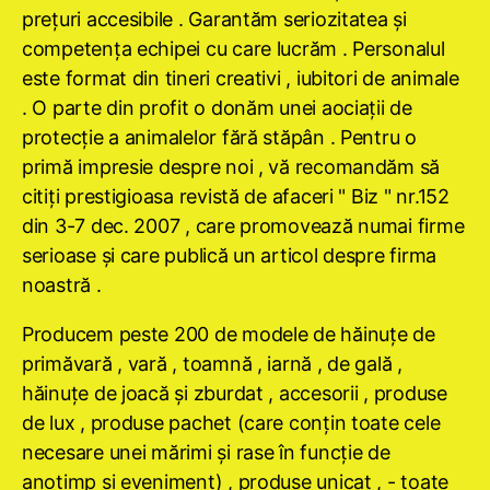
preţuri accesibile . Garantăm seriozitatea şi
competenţa echipei cu care lucrăm . Personalul
este format din tineri creativi , iubitori de animale
. O parte din profit o donăm unei aociaţii de
protecţie a animalelor fără stăpân . Pentru o
primă impresie despre noi , vă recomandăm să
citiţi prestigioasa revistă de afaceri " Biz " nr.152
din 3-7 dec. 2007 , care promovează numai firme
serioase şi care publică un articol despre firma
noastră .
Producem peste 200 de modele de hăinuţe de
primăvară , vară , toamnă , iarnă , de gală ,
hăinuţe de joacă şi zburdat , accesorii , produse
de lux , produse pachet (care conţin toate cele
necesare unei mărimi şi rase în funcţie de
anotimp şi eveniment) , produse unicat , - toate