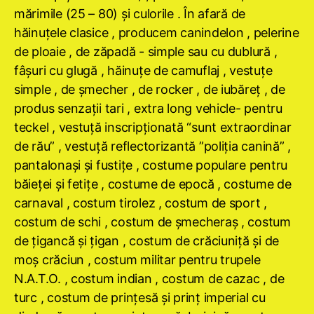
mărimile (25 – 80) şi culorile . În afară de
hăinuţele clasice , producem canindelon , pelerine
de ploaie , de zăpadă - simple sau cu dublură ,
fâşuri cu glugă , hăinuţe de camuflaj , vestuţe
simple , de şmecher , de rocker , de iubăreţ , de
produs senzaţii tari , extra long vehicle- pentru
teckel , vestuţă inscripţionată “sunt extraordinar
de rău” , vestuţă reflectorizantă ”poliţia canină” ,
pantalonaşi şi fustiţe , costume populare pentru
băieţei şi fetiţe , costume de epocă , costume de
carnaval , costum tirolez , costum de sport ,
costum de schi , costum de şmecheraş , costum
de ţigancă şi ţigan , costum de crăciuniţă şi de
moş crăciun , costum militar pentru trupele
N.A.T.O. , costum indian , costum de cazac , de
turc , costum de prinţesă şi prinţ imperial cu