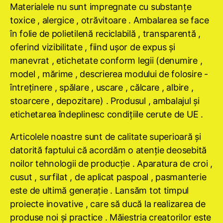
Materialele nu sunt impregnate cu substanţe
toxice , alergice , otrăvitoare . Ambalarea se face
în folie de polietilenă reciclabilă , transparentă ,
oferind vizibilitate , fiind uşor de expus şi
manevrat , etichetate conform legii (denumire ,
model , mărime , descrierea modului de folosire -
întreţinere , spălare , uscare , călcare , albire ,
stoarcere , depozitare) . Produsul , ambalajul şi
etichetarea îndeplinesc condiţiile cerute de UE .
Articolele noastre sunt de calitate superioară şi
datorită faptului că acordăm o atenţie deosebită
noilor tehnologii de producţie . Aparatura de croi ,
cusut , surfilat , de aplicat paspoal , pasmanterie
este de ultimă generaţie . Lansăm tot timpul
proiecte inovative , care să ducă la realizarea de
produse noi şi practice . Măiestria creatorilor este