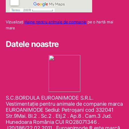
Vizualizaţi
Haine pentru animale de companie
pe o hartă mai
mare
Datele noastre
S.C.BORDULA EUROANIMODE S.R.L.
Vestimentaţie pentru animale de companie marca
EUROANIMODE Sediul: Petroşani cod 332041
Str.9Mai. Bl.2 . Sc.2 . Etj.2 . Ap.8 . Cam.3 Jud.
Hunedoara România CUI RO28071346 .
J20/186/22.02.2011 . Euroanimode ® este marcă