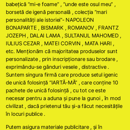
babeţică “mi-e foame” , “unde este osul meu” ,
borsetă de igenă personală , colecţia “mari
personalităţi ale istoriei”- NAPOLEON
BONAPARTE , BISMARK , ROMANOV , FRANTZ
JOZEPH , DALAI LAMA , SULTANUL MAHOMED ,
IULIUS CEZAR , MATEI CORVIN , MATA HARI ,
etc. Menţionăm că majoritatea produselor sunt
personalizate , prin inscripţionare sau brodare ,
exprimându-se gânduri vesele , distractive .
Suntem singura firmă care produce setul igenic
de unică folosinţă “IARTĂ-MĂ” , care conţine 10
pachete de unică folosinţă , cu tot ce este
necesar pentru a aduna şi pune la gunoi , în mod
civilizat , dacă prietenul tău şi-a făcut necesităţile
în locuri publice .
Putem asigura materiale publicitare , şi în