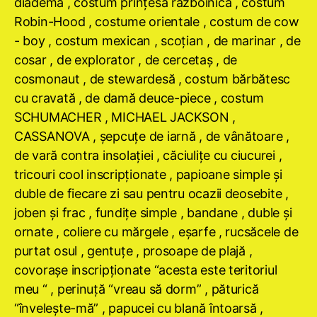
diademă , costum prinţesa războinică , costum
Robin-Hood , costume orientale , costum de cow
- boy , costum mexican , scoţian , de marinar , de
cosar , de explorator , de cercetaş , de
cosmonaut , de stewardesă , costum bărbătesc
cu cravată , de damă deuce-piece , costum
SCHUMACHER , MICHAEL JACKSON ,
CASSANOVA , şepcuţe de iarnă , de vânătoare ,
de vară contra insolaţiei , căciuliţe cu ciucurei ,
tricouri cool inscripţionate , papioane simple şi
duble de fiecare zi sau pentru ocazii deosebite ,
joben şi frac , fundiţe simple , bandane , duble şi
ornate , coliere cu mărgele , eşarfe , rucsăcele de
purtat osul , gentuţe , prosoape de plajă ,
covoraşe inscripţionate “acesta este teritoriul
meu “ , perinuţă “vreau să dorm” , păturică
“înveleşte-mă” , papucei cu blană întoarsă ,