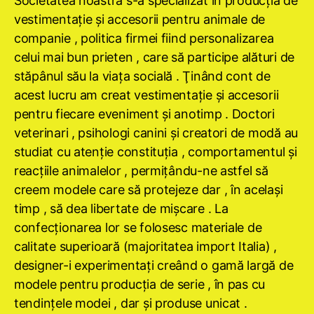
Societatea noastră s-a specializat în producţia de
vestimentaţie şi accesorii pentru animale de
companie , politica firmei fiind personalizarea
celui mai bun prieten , care să participe alături de
stăpânul său la viaţa socială . Ţinând cont de
acest lucru am creat vestimentaţie şi accesorii
pentru fiecare eveniment şi anotimp . Doctori
veterinari , psihologi canini şi creatori de modă au
studiat cu atenţie constituţia , comportamentul şi
reacţiile animalelor , permiţându-ne astfel să
creem modele care să protejeze dar , în acelaşi
timp , să dea libertate de mişcare . La
confecţionarea lor se folosesc materiale de
calitate superioară (majoritatea import Italia) ,
designer-i experimentaţi creând o gamă largă de
modele pentru producţia de serie , în pas cu
tendinţele modei , dar şi produse unicat .