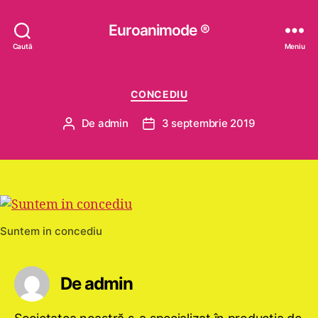
Euroanimode ®
Caută
Meniu
Categorii
CONCEDIU
De
admin
3 septembrie 2019
Autor
Dată
articol
articol
Suntem in concediu
De admin