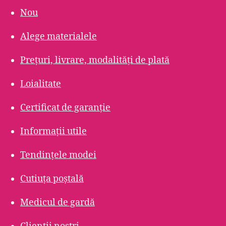
Nou
Alege materialele
Prețuri, livrare, modalități de plată
Loialitate
Certificat de garanție
Informații utile
Tendințele modei
Cutiuța poștală
Medicul de gardă