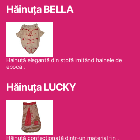
Hăinuţa BELLA
Hainuţă elegantă din stofă imitând hainele de
epocă .
Hăinuţa LUCKY
Hăinuţă confecţionată dintr-un material fin ,