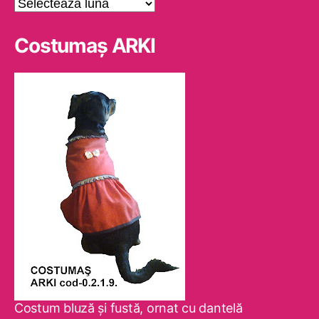
Arhive
Costumaş ARKI
Costum bluză şi fustă, ornat cu dantelă