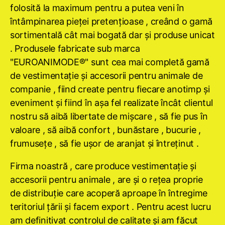
folosită la maximum pentru a putea veni în
întâmpinarea pieţei pretenţioase , creând o gamă
sortimentală cât mai bogată dar şi produse unicat
. Produsele fabricate sub marca
"EUROANIMODE®" sunt cea mai completă gamă
de vestimentaţie şi accesorii pentru animale de
companie , fiind create pentru fiecare anotimp şi
eveniment şi fiind în aşa fel realizate încât clientul
nostru să aibă libertate de mişcare , să fie pus în
valoare , să aibă confort , bunăstare , bucurie ,
frumuseţe , să fie uşor de aranjat şi întreţinut .
Firma noastră , care produce vestimentaţie şi
accesorii pentru animale , are şi o reţea proprie
de distribuţie care acoperă aproape în întregime
teritoriul ţării şi facem export . Pentru acest lucru
am definitivat controlul de calitate şi am făcut