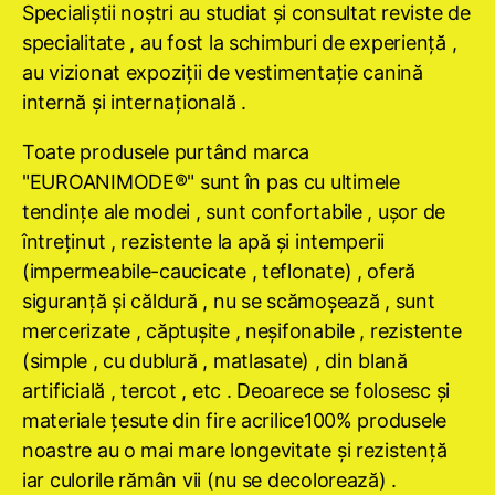
Specialiştii noştri au studiat şi consultat reviste de
specialitate , au fost la schimburi de experienţă ,
au vizionat expoziţii de vestimentaţie canină
internă şi internaţională .
Toate produsele purtând marca
"EUROANIMODE®" sunt în pas cu ultimele
tendinţe ale modei , sunt confortabile , uşor de
întreţinut , rezistente la apă şi intemperii
(impermeabile-caucicate , teflonate) , oferă
siguranţă şi căldură , nu se scămoşează , sunt
mercerizate , căptuşite , neşifonabile , rezistente
(simple , cu dublură , matlasate) , din blană
artificială , tercot , etc . Deoarece se folosesc şi
materiale ţesute din fire acrilice100% produsele
noastre au o mai mare longevitate şi rezistenţă
iar culorile rămân vii (nu se decolorează) .