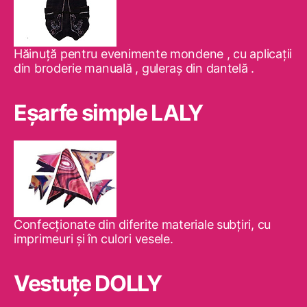
Hăinuţă pentru evenimente mondene , cu aplicaţii
din broderie manuală , guleraş din dantelă .
Eşarfe simple LALY
Confecţionate din diferite materiale subţiri, cu
imprimeuri şi în culori vesele.
Vestuţe DOLLY