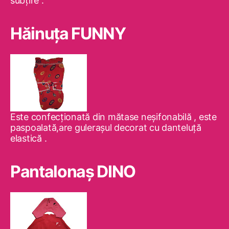
subţire .
Hăinuţa FUNNY
Este confecţionată din mătase neşifonabilă , este
paspoalată,are guleraşul decorat cu danteluţă
elastică .
Pantalonaş DINO