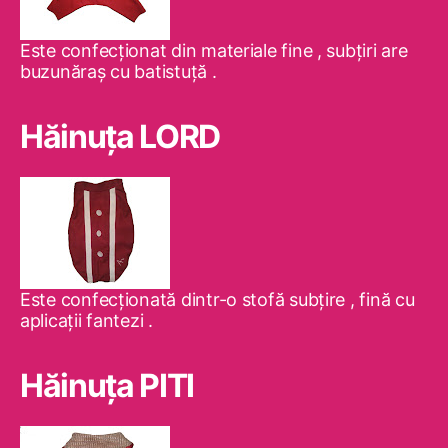
Este confecţionat din materiale fine , subţiri are
buzunăraş cu batistuţă .
Hăinuţa LORD
Este confecţionată dintr-o stofă subţire , fină cu
aplicaţii fantezi .
Hăinuţa PITI