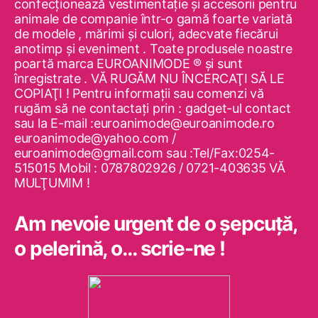
confecţionează vestimentaţie şi accesorii pentru
animale de companie într-o gamă foarte variată
de modele , mărimi şi culori, adecvate fiecărui
anotimp şi eveniment . Toate produsele noastre
poartă marca EUROANIMODE ® şi sunt
înregistrate . VĂ RUGĂM NU ÎNCERCAŢI SĂ LE
COPIAŢI ! Pentru informaţii sau comenzi vă
rugăm să ne contactaţi prin : gadget-ul contact
sau la E-mail :euroanimode@euroanimode.ro
euroanimode@yahoo.com /
euroanimode@gmail.com sau :Tel/Fax:0254-
515015 Mobil : 0787802926 / 0721-403635 VĂ
MULŢUMIM !
Am nevoie urgent de o şepcuţă,
o pelerină, o… scrie-ne !