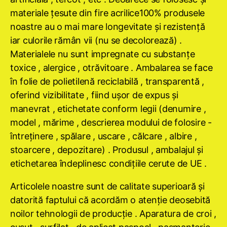
materiale ţesute din fire acrilice100% produsele
noastre au o mai mare longevitate şi rezistenţă
iar culorile rămân vii (nu se decolorează) .
Materialele nu sunt impregnate cu substanţe
toxice , alergice , otrăvitoare . Ambalarea se face
în folie de polietilenă reciclabilă , transparentă ,
oferind vizibilitate , fiind uşor de expus şi
manevrat , etichetate conform legii (denumire ,
model , mărime , descrierea modului de folosire -
întreţinere , spălare , uscare , călcare , albire ,
stoarcere , depozitare) . Produsul , ambalajul şi
etichetarea îndeplinesc condiţiile cerute de UE .
Articolele noastre sunt de calitate superioară şi
datorită faptului că acordăm o atenţie deosebită
noilor tehnologii de producţie . Aparatura de croi ,