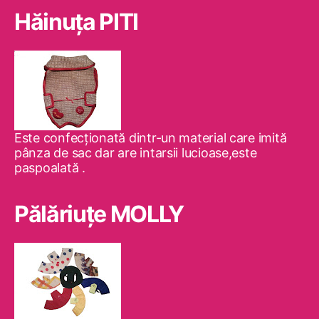
Hăinuţa PITI
Este confecţionată dintr-un material care imită
pânza de sac dar are intarsii lucioase,este
paspoalată .
Pălăriuţe MOLLY