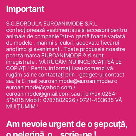
Important
S.C.BORDULA EUROANIMODE S.R.L.
confecţionează vestimentaţie şi accesorii pentru
animale de companie într-o gamă foarte variată
de modele , mărimi şi culori, adecvate fiecărui
anotimp şi eveniment . Toate produsele noastre
poartă marca EUROANIMODE ® şi sunt
înregistrate . VĂ RUGĂM NU ÎNCERCAŢI SĂ LE
COPIAŢI ! Pentru informaţii sau comenzi vă
rugăm să ne contactaţi prin : gadget-ul contact
sau la E-mail :euroanimode@euroanimode.ro
euroanimode@yahoo.com /
euroanimode@gmail.com sau :Tel/Fax:0254-
515015 Mobil : 0787802926 / 0721-403635 VĂ
MULŢUMIM !
Am nevoie urgent de o şepcuţă,
o pelerină, o… scrie-ne !