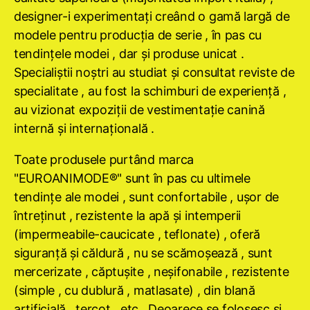
designer-i experimentaţi creând o gamă largă de
modele pentru producţia de serie , în pas cu
tendinţele modei , dar şi produse unicat .
Specialiştii noştri au studiat şi consultat reviste de
specialitate , au fost la schimburi de experienţă ,
au vizionat expoziţii de vestimentaţie canină
internă şi internaţională .
Toate produsele purtând marca
"EUROANIMODE®" sunt în pas cu ultimele
tendinţe ale modei , sunt confortabile , uşor de
întreţinut , rezistente la apă şi intemperii
(impermeabile-caucicate , teflonate) , oferă
siguranţă şi căldură , nu se scămoşează , sunt
mercerizate , căptuşite , neşifonabile , rezistente
(simple , cu dublură , matlasate) , din blană
artificială , tercot , etc . Deoarece se folosesc şi