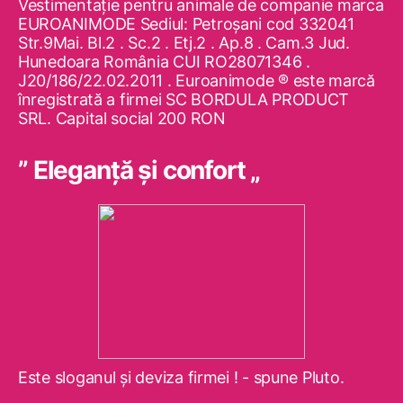
Vestimentaţie pentru animale de companie marca
EUROANIMODE Sediul: Petroşani cod 332041
Str.9Mai. Bl.2 . Sc.2 . Etj.2 . Ap.8 . Cam.3 Jud.
Hunedoara România CUI RO28071346 .
J20/186/22.02.2011 . Euroanimode ® este marcă
înregistrată a firmei SC BORDULA PRODUCT
SRL. Capital social 200 RON
” Eleganţă şi confort „
Este sloganul şi deviza firmei ! - spune Pluto.