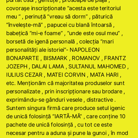
covoraşe inscripţionate “acesta este teritoriul
meu “ , perinuţă “vreau să dorm” , păturică
“înveleşte-mă” , papucei cu blană întoarsă ,
babeţică “mi-e foame” , “unde este osul meu” ,
borsetă de igenă personală , colecţia “mari
personalităţi ale istoriei”- NAPOLEON
BONAPARTE , BISMARK , ROMANOV , FRANTZ
JOZEPH , DALAI LAMA , SULTANUL MAHOMED ,
IULIUS CEZAR , MATEI CORVIN , MATA HARI ,
etc. Menţionăm că majoritatea produselor sunt
personalizate , prin inscripţionare sau brodare ,
exprimându-se gânduri vesele , distractive .
Suntem singura firmă care produce setul igenic
de unică folosinţă “IARTĂ-MĂ” , care conţine 10
pachete de unică folosinţă , cu tot ce este
necesar pentru a aduna şi pune la gunoi , în mod