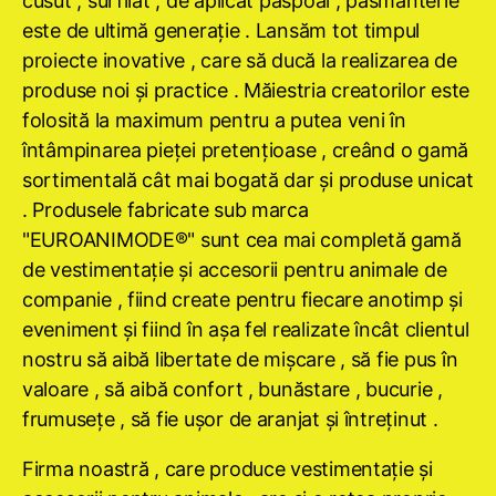
cusut , surfilat , de aplicat paspoal , pasmanterie
este de ultimă generaţie . Lansăm tot timpul
proiecte inovative , care să ducă la realizarea de
produse noi şi practice . Măiestria creatorilor este
folosită la maximum pentru a putea veni în
întâmpinarea pieţei pretenţioase , creând o gamă
sortimentală cât mai bogată dar şi produse unicat
. Produsele fabricate sub marca
"EUROANIMODE®" sunt cea mai completă gamă
de vestimentaţie şi accesorii pentru animale de
companie , fiind create pentru fiecare anotimp şi
eveniment şi fiind în aşa fel realizate încât clientul
nostru să aibă libertate de mişcare , să fie pus în
valoare , să aibă confort , bunăstare , bucurie ,
frumuseţe , să fie uşor de aranjat şi întreţinut .
Firma noastră , care produce vestimentaţie şi