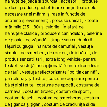
hăinuţe de joacă şi zburdat , accesorii , produse
de lux , produse pachet (care conţin toate cele
necesare unei mărimi şi rase în funcţie de
anotimp şi eveniment) , produse unicat , - toate
mărimile (25 – 80) şi culorile . În afară de
hăinuţele clasice , producem canindelon , pelerine
de ploaie , de zăpadă - simple sau cu dublură ,
fâşuri cu glugă , hăinuţe de camuflaj , vestuţe
simple , de şmecher , de rocker , de iubăreţ , de
produs senzaţii tari , extra long vehicle- pentru
teckel , vestuţă inscripţionată “sunt extraordinar
de rău” , vestuţă reflectorizantă ”poliţia canină” ,
pantalonaşi şi fustiţe , costume populare pentru
băieţei şi fetiţe , costume de epocă , costume de
carnaval , costum tirolez , costum de sport ,
costum de schi , costum de şmecheraş , costum
de ţigancă şi ţigan , costum de crăciuniţă şi de