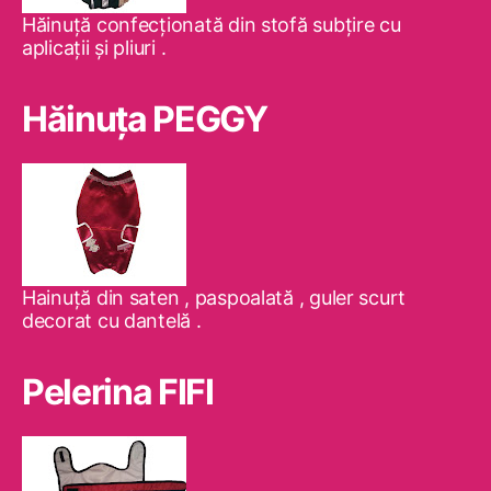
Hăinuţă confecţionată din stofă subţire cu
aplicaţii şi pliuri .
Hăinuţa PEGGY
Hainuţă din saten , paspoalată , guler scurt
decorat cu dantelă .
Pelerina FIFI