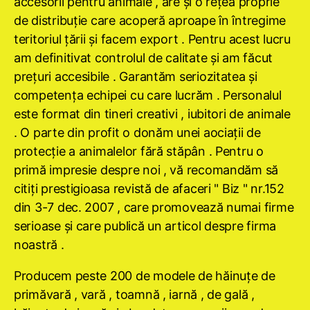
accesorii pentru animale , are şi o reţea proprie
de distribuţie care acoperă aproape în întregime
teritoriul ţării şi facem export . Pentru acest lucru
am definitivat controlul de calitate şi am făcut
preţuri accesibile . Garantăm seriozitatea şi
competenţa echipei cu care lucrăm . Personalul
este format din tineri creativi , iubitori de animale
. O parte din profit o donăm unei aociaţii de
protecţie a animalelor fără stăpân . Pentru o
primă impresie despre noi , vă recomandăm să
citiţi prestigioasa revistă de afaceri " Biz " nr.152
din 3-7 dec. 2007 , care promovează numai firme
serioase şi care publică un articol despre firma
noastră .
Producem peste 200 de modele de hăinuţe de
primăvară , vară , toamnă , iarnă , de gală ,