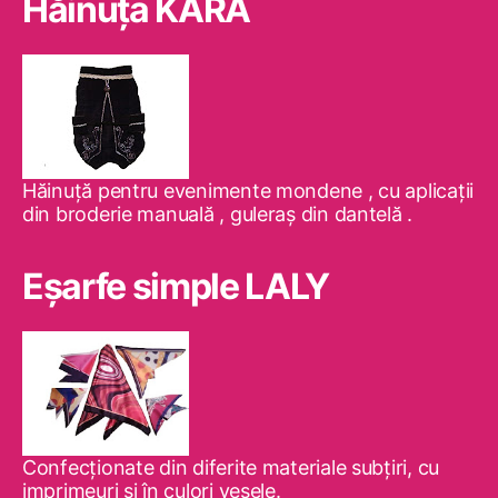
Hăinuţa KARA
Hăinuţă pentru evenimente mondene , cu aplicaţii
din broderie manuală , guleraş din dantelă .
Eşarfe simple LALY
Confecţionate din diferite materiale subţiri, cu
imprimeuri şi în culori vesele.