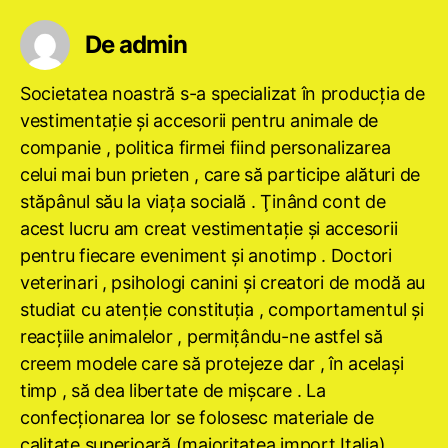
De admin
Societatea noastră s-a specializat în producţia de
vestimentaţie şi accesorii pentru animale de
companie , politica firmei fiind personalizarea
celui mai bun prieten , care să participe alături de
stăpânul său la viaţa socială . Ţinând cont de
acest lucru am creat vestimentaţie şi accesorii
pentru fiecare eveniment şi anotimp . Doctori
veterinari , psihologi canini şi creatori de modă au
studiat cu atenţie constituţia , comportamentul şi
reacţiile animalelor , permiţându-ne astfel să
creem modele care să protejeze dar , în acelaşi
timp , să dea libertate de mişcare . La
confecţionarea lor se folosesc materiale de
calitate superioară (majoritatea import Italia) ,