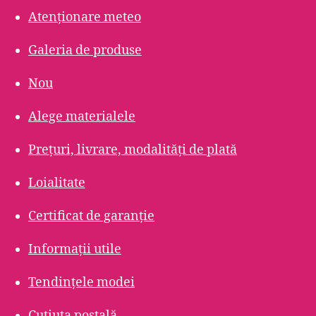
Atenționare meteo
Galeria de produse
Nou
Alege materialele
Prețuri, livrare, modalități de plată
Loialitate
Certificat de garanție
Informații utile
Tendințele modei
Cutiuța poștală