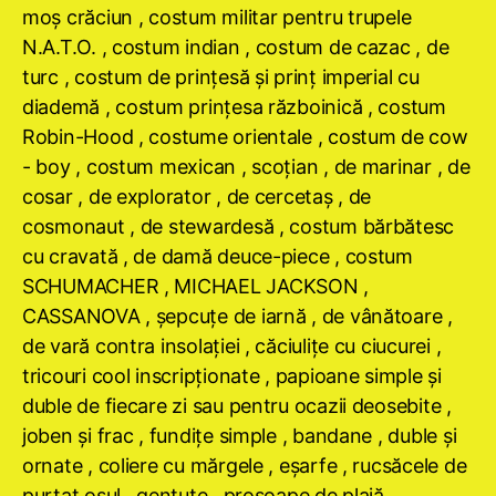
moş crăciun , costum militar pentru trupele
N.A.T.O. , costum indian , costum de cazac , de
turc , costum de prinţesă şi prinţ imperial cu
diademă , costum prinţesa războinică , costum
Robin-Hood , costume orientale , costum de cow
- boy , costum mexican , scoţian , de marinar , de
cosar , de explorator , de cercetaş , de
cosmonaut , de stewardesă , costum bărbătesc
cu cravată , de damă deuce-piece , costum
SCHUMACHER , MICHAEL JACKSON ,
CASSANOVA , şepcuţe de iarnă , de vânătoare ,
de vară contra insolaţiei , căciuliţe cu ciucurei ,
tricouri cool inscripţionate , papioane simple şi
duble de fiecare zi sau pentru ocazii deosebite ,
joben şi frac , fundiţe simple , bandane , duble şi
ornate , coliere cu mărgele , eşarfe , rucsăcele de
purtat osul , gentuţe , prosoape de plajă ,