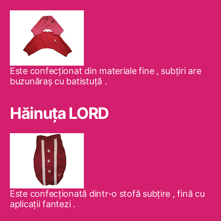
Este confecţionat din materiale fine , subţiri are
buzunăraş cu batistuţă .
Hăinuţa LORD
Este confecţionată dintr-o stofă subţire , fină cu
aplicaţii fantezi .