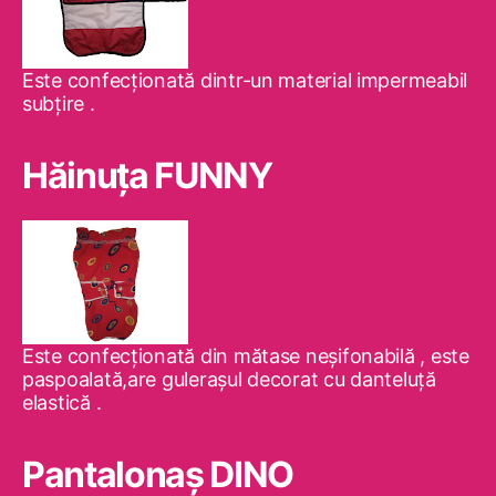
Este confecţionată dintr-un material impermeabil
subţire .
Hăinuţa FUNNY
Este confecţionată din mătase neşifonabilă , este
paspoalată,are guleraşul decorat cu danteluţă
elastică .
Pantalonaş DINO