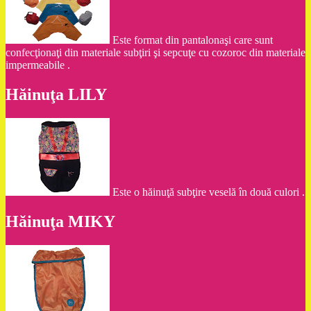
Este format din pantalonaşi care sunt
confecţionaţi din materiale subţiri şi sepcuţe cu cozoroc din materiale
impermeabile .
Hăinuţa LILY
Este o hăinuţă subţire veselă în două culori .
Hăinuţa MIKY