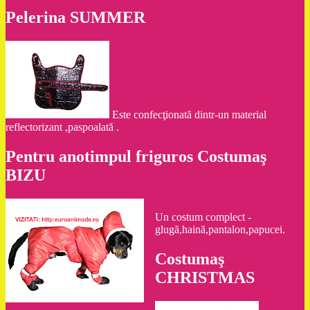
Pelerina SUMMER
Este confecţionată dintr-un material
reflectorizant ,paspoalată .
Pentru anotimpul friguros Costumaş
BIZU
Un costum complect -
glugă,haină,pantalon,papucei.
Costumaş
CHRISTMAS