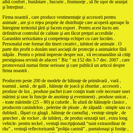
aibă confort , bunăstare , bucurie , frumuseţe , să fie uşor de aranjat
şi întreţinut .
Firma noastră , care produce vestimentaţie şi accesorii pentru
animale , are şi o reţea proprie de distribuţie care acoperă aproape în
întregime teritoriul ţării şi facem export . Pentru acest lucru am
definitivat controlul de calitate şi am făcut preţuri accesibile .
Garantăm seriozitatea şi competenţa echipei cu care lucrăm .
Personalul este format din tineri creativi , iubitori de animale . O
parte din profit o donăm unei aociaţii de protecţie a animalelor fără
stăpân . Pentru o primă impresie despre noi , vă recomandăm să citiţi
prestigioasa revistă de afaceri " Biz " nr.152 din 3-7 dec. 2007 , care
promovează numai firme serioase şi care publică un articol despre
firma noastră .
Producem peste 200 de modele de hăinuţe de primăvară , vară ,
toamnă , iarnă , de gală , hăinuţe de joacă şi zburdat , accesorii ,
produse de lux , produse pachet (care conţin toate cele necesare unei
mărimi şi rase în funcţie de anotimp şi eveniment) , produse unicat ,
- toate mărimile (25 – 80) şi culorile . În afară de hăinuţele clasice ,
producem canindelon , pelerine de ploaie , de zăpadă - simple sau cu
dublură , fâşuri cu glugă , hăinuţe de camuflaj , vestuţe simple , de
şmecher , de rocker , de iubăreţ , de produs senzaţii tari , extra long
vehicle- pentru teckel , vestuţă inscripţionată “sunt extraordinar de
rău” , vestuţă reflectorizantă ”poliţia canină” , pantalonaşi şi fustiţe ,