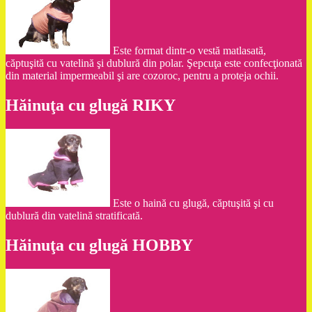
Este format dintr-o vestă matlasată,
căptuşită cu vatelină şi dublură din polar. Şepcuţa este confecţionată
din material impermeabil şi are cozoroc, pentru a proteja ochii.
Hăinuţa cu glugă RIKY
Este o haină cu glugă, căptuşită şi cu
dublură din vatelină stratificată.
Hăinuţa cu glugă HOBBY