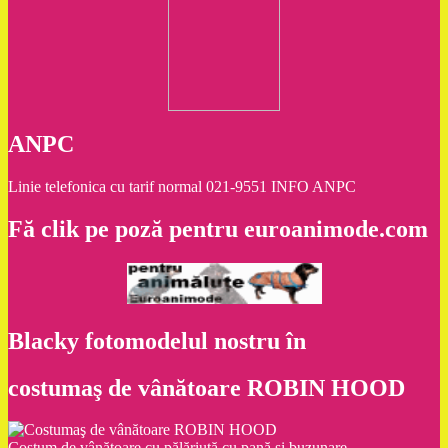
ANPC
Linie telefonica cu tarif normal 021-9551 INFO ANPC
Fă clik pe poză pentru euroanimode.com
Blacky fotomodelul nostru în
costumaş de vânătoare ROBIN HOOD
Costum de vânătoare cu pălăriuţă cu pană şi buzunare