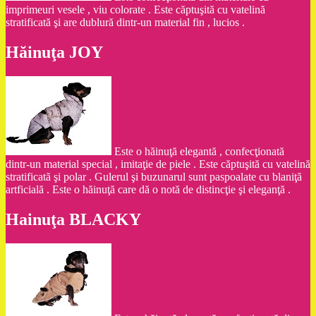
imprimeuri vesele , viu colorate . Este căptuşită cu vatelină
stratificată şi are dublură dintr-un material fin , lucios .
Hăinuţa JOY
Este o hăinuţă elegantă , confecţionată
dintr-un material special , imitaţie de piele . Este căptuşită cu vatelină
stratificată şi polar . Gulerul şi buzunarul sunt paspoalate cu blaniţă
artficială . Este o hăinuţă care dă o notă de distincţie şi eleganţă .
Hainuţa BLACKY