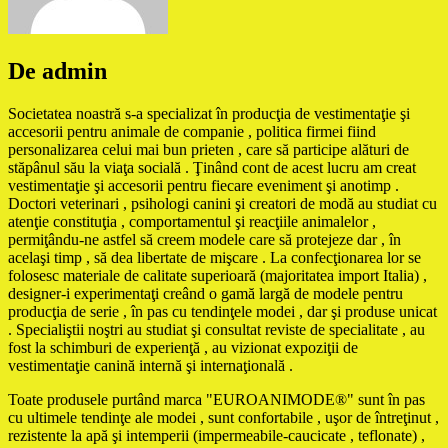
De admin
Societatea noastră s-a specializat în producţia de vestimentaţie şi
accesorii pentru animale de companie , politica firmei fiind
personalizarea celui mai bun prieten , care să participe alături de
stăpânul său la viaţa socială . Ţinând cont de acest lucru am creat
vestimentaţie şi accesorii pentru fiecare eveniment şi anotimp .
Doctori veterinari , psihologi canini şi creatori de modă au studiat cu
atenţie constituţia , comportamentul şi reacţiile animalelor ,
permiţându-ne astfel să creem modele care să protejeze dar , în
acelaşi timp , să dea libertate de mişcare . La confecţionarea lor se
folosesc materiale de calitate superioară (majoritatea import Italia) ,
designer-i experimentaţi creând o gamă largă de modele pentru
producţia de serie , în pas cu tendinţele modei , dar şi produse unicat
. Specialiştii noştri au studiat şi consultat reviste de specialitate , au
fost la schimburi de experienţă , au vizionat expoziţii de
vestimentaţie canină internă şi internaţională .
Toate produsele purtând marca "EUROANIMODE®" sunt în pas
cu ultimele tendinţe ale modei , sunt confortabile , uşor de întreţinut ,
rezistente la apă şi intemperii (impermeabile-caucicate , teflonate) ,