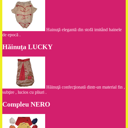
Hainuţă elegantă din stofă imitând hainele
de epocă .
Hăinuţa LUCKY
Hăinuţă confecţionată dintr-un material fin ,
subţire , lucios cu pliuri .
Compleu NERO