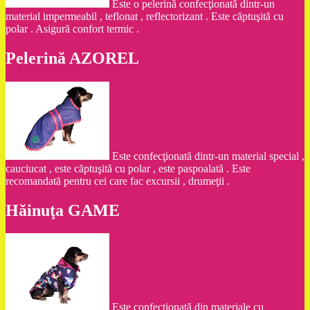
Este o pelerină confecţionată dintr-un
material impermeabil , teflonat , reflectorizant . Este căptuşită cu
polar . Asigură confort termic .
Pelerină AZOREL
Este confecţionată dintr-un material special ,
cauciucat , este căptuşită cu polar , este paspoalată . Este
recomandată pentru cei care fac excursii , drumeţii .
Hăinuţa GAME
Este confecţionată din materiale cu