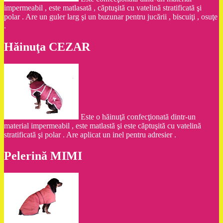
impermeabil , este matlasată , căptuşită cu vatelină stratificată şi
polar . Are un guler larg şi un buzunar pentru jucării , biscuiţi , osuţe
.
Hăinuţa CEZAR
Este o hăinuţă confecţionată dintr-un
material impermeabil , este matlastă şi este căptuşită cu vatelină
stratificată şi polar . Are aplicat un inel pentru adresier .
Pelerină MIMI