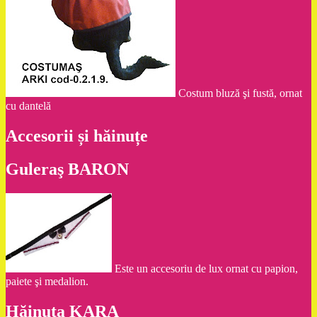
Costum bluză şi fustă, ornat
cu dantelă
Accesorii și hăinuțe
Guleraş BARON
Este un accesoriu de lux ornat cu papion,
paiete şi medalion.
Hăinuţa KARA