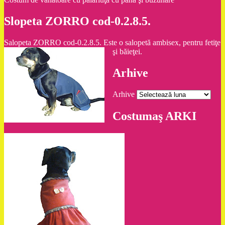
Slopeta ZORRO cod-0.2.8.5.
Salopeta ZORRO cod-0.2.8.5. Este o salopetă ambisex, pentru fetiţe
şi băieţei.
Arhive
Arhive
Costumaş ARKI