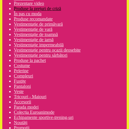
Prezentare video
Produse la prețuri de criză
În pas cu moda
Produse recomandate
Vestimentație de primăvară
Vestimentație de vară
Vestimentație de toamnă
Vestimentație de iarnă
Vestimentație impermeabilă
Vestimentație pentru ocazii deosebite
Vestimentație pentru sărbători
Produse la pachet
Costume
Pelerine
Compleuri
Fustițe
Pantaloni
Veste
Tricouri - Maiouri
Accesorii
Parada modei
Colecția Euroanimode
Echipamente sportive-trening-uri
Noutăți
Promoții