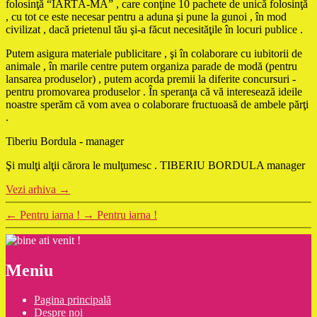
folosinţă “IARTĂ-MĂ” , care conţine 10 pachete de unică folosinţă
, cu tot ce este necesar pentru a aduna şi pune la gunoi , în mod
civilizat , dacă prietenul tău şi-a făcut necesităţile în locuri publice .
Putem asigura materiale publicitare , şi în colaborare cu iubitorii de
animale , în marile centre putem organiza parade de modă (pentru
lansarea produselor) , putem acorda premii la diferite concursuri -
pentru promovarea produselor . În speranţa că vă interesează ideile
noastre sperăm că vom avea o colaborare fructuoasă de ambele părţi
.
Tiberiu Bordula - manager
Şi mulţi alţii cărora le mulţumesc . TIBERIU BORDULA manager
Vezi arhiva
→
←
Pentru iarna !
→
Pentru iarna !
Meniu
Pagina principală
Despre noi