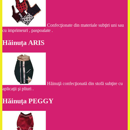
Confecţionate din materiale subţiri uni sau
cu imprimeuri , paspoalate .
Hăinuţa ARIS
Hăinuţă confecţionată din stofă subţire cu
aplicaţii şi pliuri .
Hăinuţa PEGGY