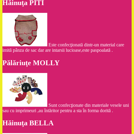
Hăinuţa PITI
Este confecţionată dintr-un material care
imită pânza de sac dar are intarsii lucioase,este paspoalată .
Pălăriuţe MOLLY
Sunt confecţionate din materiale vesele uni
sau cu imprimeuri ,au întăritor pentru a sta în forma dorită .
Hăinuţa BELLA