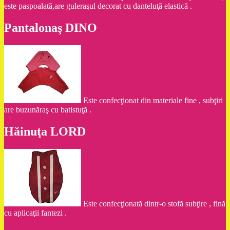
este paspoalată,are guleraşul decorat cu danteluţă elastică .
Pantalonaş DINO
Este confecţionat din materiale fine , subţiri
are buzunăraş cu batistuţă .
Hăinuţa LORD
Este confecţionată dintr-o stofă subţire , fină
cu aplicaţii fantezi .