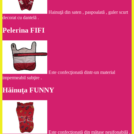
Hainuţă din saten , paspoalată , guler scurt
decorat cu dantelă .
Pelerina FIFI
Este confecţionată dintr-un material
impermeabil subţire .
Hăinuţa FUNNY
Este confecţionată din mătase neşifonabilă ,