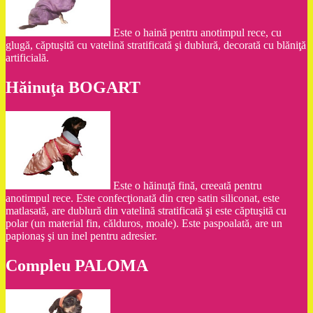
Este o haină pentru anotimpul rece, cu
glugă, căptuşită cu vatelină stratificată şi dublură, decorată cu blăniţă
artificială.
Hăinuţa BOGART
Este o hăinuţă fină, creeată pentru
anotimpul rece. Este confecţionată din crep satin siliconat, este
matlasată, are dublură din vatelină stratificată şi este căptuşită cu
polar (un material fin, călduros, moale). Este paspoalată, are un
papionaş şi un inel pentru adresier.
Compleu PALOMA