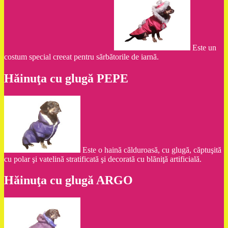
Este un
costum special creeat pentru sărbătorile de iarnă.
Hăinuţa cu glugă PEPE
Este o haină călduroasă, cu glugă, căptuşită
cu polar şi vatelină stratificată şi decorată cu blăniţă artificială.
Hăinuţa cu glugă ARGO