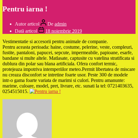
Pentru iarna !
Autor articol
De
admin
Dată articol
18 noiembrie 2019
Vestimentatie si accesorii pentru animale de companie.
Pentru aceasta perioada: haine, costume, pelerine, veste, compleuri,
fustite, pantaloni, papucei, sepcute, impermeabile, papioane, esarfe,
bandane si multe altele. Matlasate, captusite cu vatelina stratificata si
dublura din polar sau blana artificiala. Ofera confort termic,
protejeaza impotriva intemperiilor meteo.Permit libertatea de miscare
nu creaza disconfort se intretine foarte usor. Peste 300 de modele
intr-o gama foarte variata de marimi si culori. Pentru amanunte:
marime, culoare, model, pret, livrare, etc. sunati la tel: 0721403635,
0254515015.