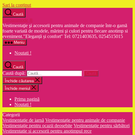
Sari la conținut
Caută
Euroanimode ®
Vestimentaţie şi accesorii pentru animale de companie într-o gamă
foarte variată de modele, mărimi şi culori pentru fiecare anotimp si
eveniment."Eleganță și confort'' Tel: 0721403635, 0254515015
Meniu
Noutati !
Caută
Caută după:
Închide căutarea
Închide meniul
Prima pagină
Noutati !
Categorii
Vestimentaţie de iarnă
Vestimentație pentru animale de companie
Vestimentaţie pentru ocazii deosebite
Vestimentaţie pentru sărbători
Vestimrntatie si accesorii pentru anotimpul rece