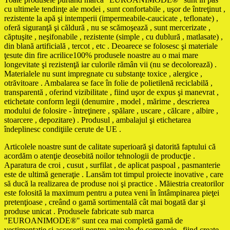
cu ultimele tendinţe ale modei , sunt confortabile , uşor de întreţinut ,
rezistente la apă şi intemperii (impermeabile-caucicate , teflonate) ,
oferă siguranţă şi căldură , nu se scămoşează , sunt mercerizate ,
căptuşite , neşifonabile , rezistente (simple , cu dublură , matlasate) ,
din blană artificială , tercot , etc . Deoarece se folosesc şi materiale
ţesute din fire acrilice100% produsele noastre au o mai mare
longevitate şi rezistenţă iar culorile rămân vii (nu se decolorează) .
Materialele nu sunt impregnate cu substanţe toxice , alergice ,
otrăvitoare . Ambalarea se face în folie de polietilenă reciclabilă ,
transparentă , oferind vizibilitate , fiind uşor de expus şi manevrat ,
etichetate conform legii (denumire , model , mărime , descrierea
modului de folosire - întreţinere , spălare , uscare , călcare , albire ,
stoarcere , depozitare) . Produsul , ambalajul şi etichetarea
îndeplinesc condiţiile cerute de UE .
Articolele noastre sunt de calitate superioară şi datorită faptului că
acordăm o atenţie deosebită noilor tehnologii de producţie .
Aparatura de croi , cusut , surfilat , de aplicat paspoal , pasmanterie
este de ultimă generaţie . Lansăm tot timpul proiecte inovative , care
să ducă la realizarea de produse noi şi practice . Măiestria creatorilor
este folosită la maximum pentru a putea veni în întâmpinarea pieţei
pretenţioase , creând o gamă sortimentală cât mai bogată dar şi
produse unicat . Produsele fabricate sub marca
"EUROANIMODE®" sunt cea mai completă gamă de
vestimentaţie şi accesorii pentru animale de companie , fiind create