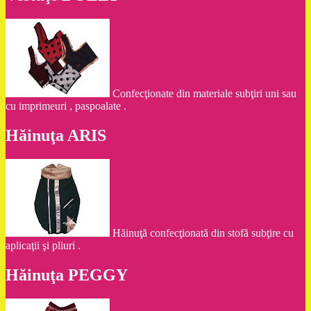
Confecţionate din materiale subţiri uni sau
cu imprimeuri , paspoalate .
Hăinuţa ARIS
Hăinuţă confecţionată din stofă subţire cu
aplicaţii şi pliuri .
Hăinuţa PEGGY