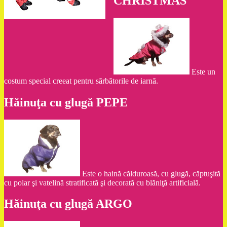
CHRISTMAS
Este un
costum special creeat pentru sărbătorile de iarnă.
Hăinuţa cu glugă PEPE
Este o haină călduroasă, cu glugă, căptuşită
cu polar şi vatelină stratificată şi decorată cu blăniţă artificială.
Hăinuţa cu glugă ARGO