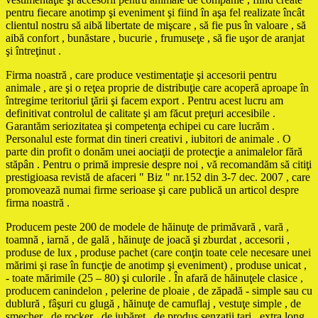
pentru fiecare anotimp şi eveniment şi fiind în aşa fel realizate încât
clientul nostru să aibă libertate de mişcare , să fie pus în valoare , să
aibă confort , bunăstare , bucurie , frumuseţe , să fie uşor de aranjat
şi întreţinut .
Firma noastră , care produce vestimentaţie şi accesorii pentru
animale , are şi o reţea proprie de distribuţie care acoperă aproape în
întregime teritoriul ţării şi facem export . Pentru acest lucru am
definitivat controlul de calitate şi am făcut preţuri accesibile .
Garantăm seriozitatea şi competenţa echipei cu care lucrăm .
Personalul este format din tineri creativi , iubitori de animale . O
parte din profit o donăm unei aociaţii de protecţie a animalelor fără
stăpân . Pentru o primă impresie despre noi , vă recomandăm să citiţi
prestigioasa revistă de afaceri " Biz " nr.152 din 3-7 dec. 2007 , care
promovează numai firme serioase şi care publică un articol despre
firma noastră .
Producem peste 200 de modele de hăinuţe de primăvară , vară ,
toamnă , iarnă , de gală , hăinuţe de joacă şi zburdat , accesorii ,
produse de lux , produse pachet (care conţin toate cele necesare unei
mărimi şi rase în funcţie de anotimp şi eveniment) , produse unicat ,
- toate mărimile (25 – 80) şi culorile . În afară de hăinuţele clasice ,
producem canindelon , pelerine de ploaie , de zăpadă - simple sau cu
dublură , fâşuri cu glugă , hăinuţe de camuflaj , vestuţe simple , de
şmecher , de rocker , de iubăreţ , de produs senzaţii tari , extra long