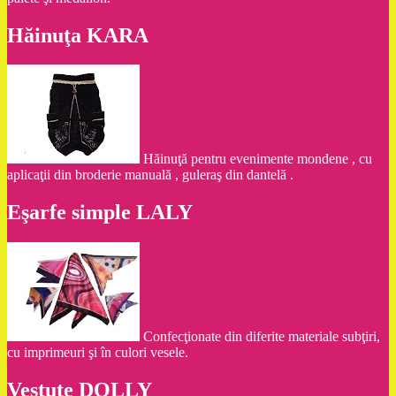
Hăinuţa KARA
Hăinuţă pentru evenimente mondene , cu
aplicaţii din broderie manuală , guleraş din dantelă .
Eşarfe simple LALY
Confecţionate din diferite materiale subţiri,
cu imprimeuri şi în culori vesele.
Vestuţe DOLLY