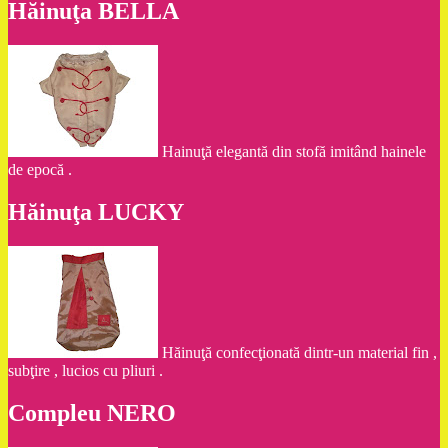
Hăinuţa BELLA
Hainuţă elegantă din stofă imitând hainele
de epocă .
Hăinuţa LUCKY
Hăinuţă confecţionată dintr-un material fin ,
subţire , lucios cu pliuri .
Compleu NERO