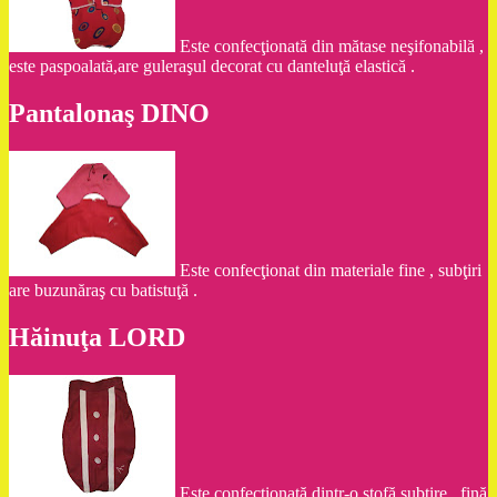
Este confecţionată din mătase neşifonabilă ,
este paspoalată,are guleraşul decorat cu danteluţă elastică .
Pantalonaş DINO
Este confecţionat din materiale fine , subţiri
are buzunăraş cu batistuţă .
Hăinuţa LORD
Este confecţionată dintr-o stofă subţire , fină