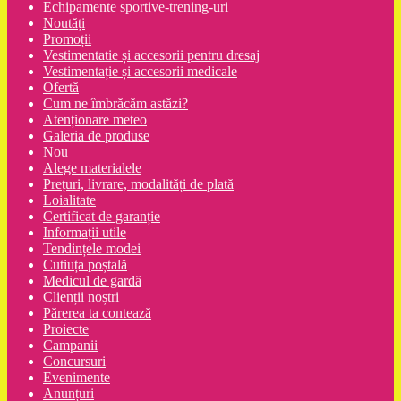
Echipamente sportive-trening-uri
Noutăți
Promoții
Vestimentatie și accesorii pentru dresaj
Vestimentație și accesorii medicale
Ofertă
Cum ne îmbrăcăm astăzi?
Atenționare meteo
Galeria de produse
Nou
Alege materialele
Prețuri, livrare, modalități de plată
Loialitate
Certificat de garanție
Informații utile
Tendințele modei
Cutiuța poștală
Medicul de gardă
Clienții noștri
Părerea ta contează
Proiecte
Campanii
Concursuri
Evenimente
Anunțuri