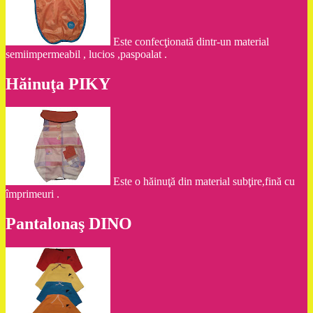
Este confecţionată dintr-un material
semiimpermeabil , lucios ,paspoalat .
Hăinuţa PIKY
Este o hăinuţă din material subţire,fină cu
împrimeuri .
Pantalonaş DINO