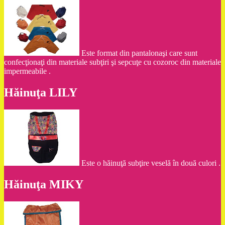
Este format din pantalonaşi care sunt
confecţionaţi din materiale subţiri şi sepcuţe cu cozoroc din materiale
impermeabile .
Hăinuţa LILY
Este o hăinuţă subţire veselă în două culori .
Hăinuţa MIKY