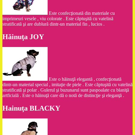
Este confecţionată din materiale cu
imprimeuri vesele , viu colorate . Este căptuşită cu vatelină
stratificată şi are dublură dintr-un material fin , lucios .
Hăinuţa JOY
Este o hăinuţă elegantă , confecţionată
dintr-un material special , imitaţie de piele . Este căptuşită cu vatelină
stratificată şi polar . Gulerul şi buzunarul sunt paspoalate cu blaniţă
artficială . Este o hăinuţă care dă o notă de distincţie şi eleganţă .
Hainuţa BLACKY