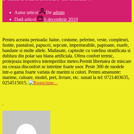
Autor articol
De
admin
Dată articol
6 decembrie 2019
Pentru aceasta perioada: haine, costume, pelerine, veste, compleuri,
fustite, pantaloni, papucei, sepcute, impermeabile, papioane, esarfe,
bandane si multe altele. Matlasate, captusite cu vatelina stratificata si
dublura din polar sau blana artificiala. Ofera confort termic,
protejeaza impotriva intemperiilor meteo.Permit libertatea de miscare
nu creaza disconfort se intretine foarte usor. Peste 300 de modele
intr-o gama foarte variata de marimi si culori. Pentru amanunte:
marime, culoare, model, pret, livrare, etc. sunati la tel: 0721403635,
0254515015.