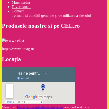
Mass media
Divertisment
Contact
Termeni şi condiţii generale şi de utilizare a site-ului
Produsele noastre si pe CEL.ro
https://www.emag.ro
Locaţia
Vizualizaţi
Haine pentru animale de companie
pe o hartă mai mare