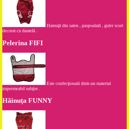
Hainuţă din saten , paspoalată , guler scurt
decorat cu dantelă .
Pelerina FIFI
Este confecţionată dintr-un material
impermeabil subţire .
Hăinuţa FUNNY