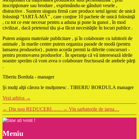
inscripţionare sau brodare , exprimându-se gânduri vesele ,
distractive . Suntem singura firmă care produce setul igenic de unică
folosinţă “IARTĂ-MĂ” , care conţine 10 pachete de unică folosinţă
, cu tot ce este necesar pentru a aduna şi pune la gunoi , în mod
civilizat , dacă prietenul tău şi-a făcut necesităţile în locuri publice .
Putem asigura materiale publicitare , şi în colaborare cu iubitorii de
animale , în marile centre putem organiza parade de modă (pentru
lansarea produselor) , putem acorda premii la diferite concursuri -
pentru promovarea produselor . În speranţa că vă interesează ideile
noastre sperăm că vom avea o colaborare fructuoasă de ambele părţi
.
Tiberiu Bordula - manager
Şi mulţi alţii cărora le mulţumesc . TIBERIU BORDULA manager
Vezi arhiva
→
←
Din nou REDUCERI……
→
Vin sarbatorile de iarna…
Meniu