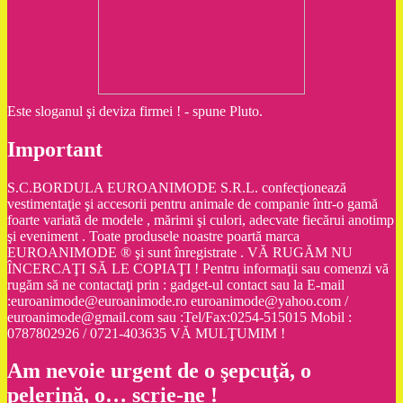
Este sloganul şi deviza firmei ! - spune Pluto.
Important
S.C.BORDULA EUROANIMODE S.R.L. confecţionează
vestimentaţie şi accesorii pentru animale de companie într-o gamă
foarte variată de modele , mărimi şi culori, adecvate fiecărui anotimp
şi eveniment . Toate produsele noastre poartă marca
EUROANIMODE ® şi sunt înregistrate . VĂ RUGĂM NU
ÎNCERCAŢI SĂ LE COPIAŢI ! Pentru informaţii sau comenzi vă
rugăm să ne contactaţi prin : gadget-ul contact sau la E-mail
:euroanimode@euroanimode.ro euroanimode@yahoo.com /
euroanimode@gmail.com sau :Tel/Fax:0254-515015 Mobil :
0787802926 / 0721-403635 VĂ MULŢUMIM !
Am nevoie urgent de o şepcuţă, o
pelerină, o… scrie-ne !