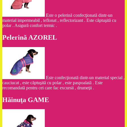
Este o pelerină confecţionată dintr-un
material impermeabil , teflonat , reflectorizant . Este căptuşită cu
polar . Asigură confort termic .
Pelerină AZOREL
Este confecţionată dintr-un material special ,
cauciucat , este căptuşită cu polar , este paspoalată . Este
recomandată pentru cei care fac excursii , drumeţii .
Hăinuţa GAME