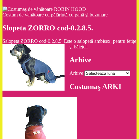
Costum de vânătoare cu pălăriuţă cu pană şi buzunare
Slopeta ZORRO cod-0.2.8.5.
Salopeta ZORRO cod-0.2.8.5. Este o salopetă ambisex, pentru fetiţe
şi băieţei.
Arhive
Arhive
Costumaş ARKI