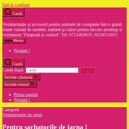
Sari la conținut
Caută
Euroanimode ®
Vestimentaţie şi accesorii pentru animale de companie într-o gamă
foarte variată de modele, mărimi şi culori pentru fiecare anotimp si
eveniment."Eleganță și confort'' Tel: 0721403635, 0254515015
Meniu
Noutati !
Caută
Caută după:
Închide căutarea
Închide meniul
Prima pagină
Noutati !
Categorii
Vestimentaţie de iarnă
Pentru sarbatorile de iarna !