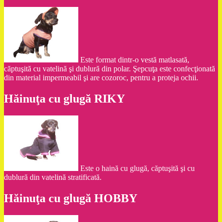
Este format dintr-o vestă matlasată,
căptuşită cu vatelină şi dublură din polar. Şepcuţa este confecţionată
din material impermeabil şi are cozoroc, pentru a proteja ochii.
Hăinuţa cu glugă RIKY
Este o haină cu glugă, căptuşită şi cu
dublură din vatelină stratificată.
Hăinuţa cu glugă HOBBY