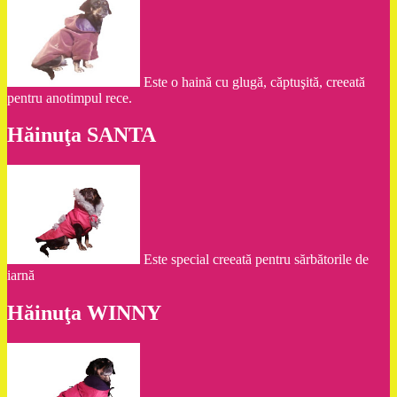
Este o haină cu glugă, căptuşită, creeată
pentru anotimpul rece.
Hăinuţa SANTA
Este special creeată pentru sărbătorile de
iarnă
Hăinuţa WINNY