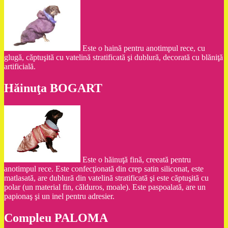
Este o haină pentru anotimpul rece, cu
glugă, căptuşită cu vatelină stratificată şi dublură, decorată cu blăniţă
artificială.
Hăinuţa BOGART
Este o hăinuţă fină, creeată pentru
anotimpul rece. Este confecţionată din crep satin siliconat, este
matlasată, are dublură din vatelină stratificată şi este căptuşită cu
polar (un material fin, călduros, moale). Este paspoalată, are un
papionaş şi un inel pentru adresier.
Compleu PALOMA