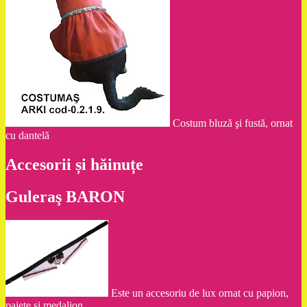
Costum bluză şi fustă, ornat
cu dantelă
Accesorii și hăinuțe
Guleraş BARON
Este un accesoriu de lux ornat cu papion,
paiete şi medalion.