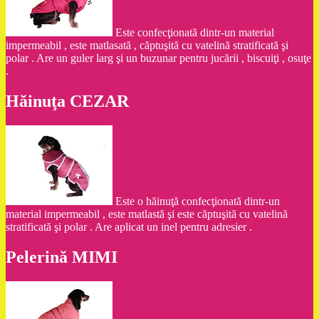
Este confecţionată dintr-un material
impermeabil , este matlasată , căptuşită cu vatelină stratificată şi
polar . Are un guler larg şi un buzunar pentru jucării , biscuiţi , osuţe
.
Hăinuţa CEZAR
Este o hăinuţă confecţionată dintr-un
material impermeabil , este matlastă şi este căptuşită cu vatelină
stratificată şi polar . Are aplicat un inel pentru adresier .
Pelerină MIMI