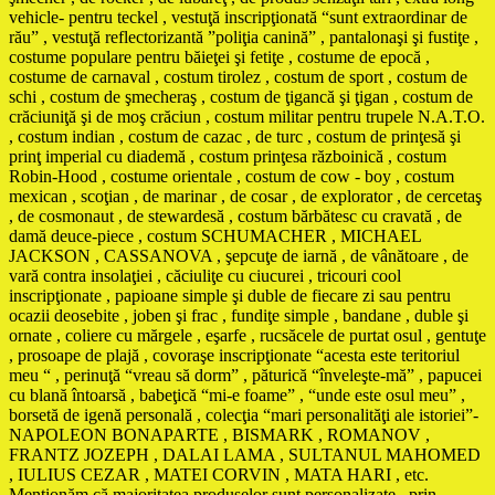
vehicle- pentru teckel , vestuţă inscripţionată “sunt extraordinar de
rău” , vestuţă reflectorizantă ”poliţia canină” , pantalonaşi şi fustiţe ,
costume populare pentru băieţei şi fetiţe , costume de epocă ,
costume de carnaval , costum tirolez , costum de sport , costum de
schi , costum de şmecheraş , costum de ţigancă şi ţigan , costum de
crăciuniţă şi de moş crăciun , costum militar pentru trupele N.A.T.O.
, costum indian , costum de cazac , de turc , costum de prinţesă şi
prinţ imperial cu diademă , costum prinţesa războinică , costum
Robin-Hood , costume orientale , costum de cow - boy , costum
mexican , scoţian , de marinar , de cosar , de explorator , de cercetaş
, de cosmonaut , de stewardesă , costum bărbătesc cu cravată , de
damă deuce-piece , costum SCHUMACHER , MICHAEL
JACKSON , CASSANOVA , şepcuţe de iarnă , de vânătoare , de
vară contra insolaţiei , căciuliţe cu ciucurei , tricouri cool
inscripţionate , papioane simple şi duble de fiecare zi sau pentru
ocazii deosebite , joben şi frac , fundiţe simple , bandane , duble şi
ornate , coliere cu mărgele , eşarfe , rucsăcele de purtat osul , gentuţe
, prosoape de plajă , covoraşe inscripţionate “acesta este teritoriul
meu “ , perinuţă “vreau să dorm” , păturică “înveleşte-mă” , papucei
cu blană întoarsă , babeţică “mi-e foame” , “unde este osul meu” ,
borsetă de igenă personală , colecţia “mari personalităţi ale istoriei”-
NAPOLEON BONAPARTE , BISMARK , ROMANOV ,
FRANTZ JOZEPH , DALAI LAMA , SULTANUL MAHOMED
, IULIUS CEZAR , MATEI CORVIN , MATA HARI , etc.
Menţionăm că majoritatea produselor sunt personalizate , prin