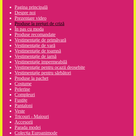
Pagina principală
Despre noi
Prezentare video
Produse la prețuri de criză
În pas cu moda
Produse recomandate
Vestimentație de primăvară
Vestimentație de vară
Vestimentație de toamnă
Vestimentație de iarnă
Vestimentație impermeabilă
Vestimentație pentru ocazii deosebite
Vestimentație pentru sărbători
Produse la pachet
Costume
Pelerine
Compleuri
Fustițe
Pantaloni
Veste
Tricouri - Maiouri
Accesorii
Parada modei
Colecția Euroanimode