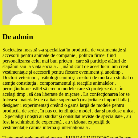
De admin
Societatea noastră s-a specializat în producţia de vestimentaţie şi
accesorii pentru animale de companie , politica firmei fiind
personalizarea celui mai bun prieten , care să participe alături de
stăpânul său la viaţa socială . Ţinând cont de acest lucru am creat
vestimentaţie şi accesorii pentru fiecare eveniment şi anotimp .
Doctori veterinari , psihologi canini şi creatori de modă au studiat cu
atenţie constituţia , comportamentul şi reacţiile animalelor ,
permiţându-ne astfel să creem modele care să protejeze dar , în
acelaşi timp , să dea libertate de mişcare . La confecţionarea lor se
folosesc materiale de calitate superioară (majoritatea import Italia) ,
designer-i experimentaţi creând o gamă largă de modele pentru
producţia de serie , în pas cu tendinţele modei , dar şi produse unicat
. Specialiştii noştri au studiat şi consultat reviste de specialitate , au
fost la schimburi de experienţă , au vizionat expoziţii de
vestimentaţie canină internă şi internaţională .
Toate produsele purtând marca "EUROANIMODE®" sunt în pas