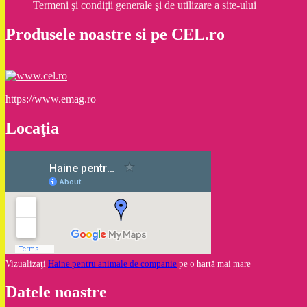
Termeni şi condiţii generale şi de utilizare a site-ului
Produsele noastre si pe CEL.ro
https://www.emag.ro
Locaţia
Vizualizaţi
Haine pentru animale de companie
pe o hartă mai mare
Datele noastre