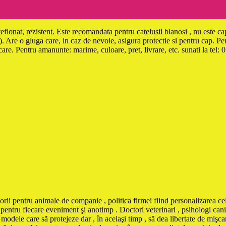
nat, rezistent. Este recomandata pentru catelusii blanosi , nu este captu
). Are o gluga care, in caz de nevoie, asigura protectie si pentru cap. Pe
iscare. Pentru amanunte: marime, culoare, pret, livrare, etc. sunati la t
orii pentru animale de companie , politica firmei fiind personalizarea cel
pentru fiecare eveniment şi anotimp . Doctori veterinari , psihologi canin
odele care să protejeze dar , în acelaşi timp , să dea libertate de mişcar