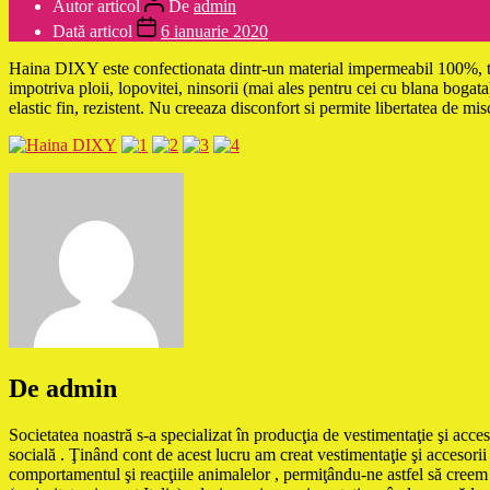
Autor articol
De
admin
Dată articol
6 ianuarie 2020
Haina DIXY este confectionata dintr-un material impermeabil 100%, teflo
impotriva ploii, lopovitei, ninsorii (mai ales pentru cei cu blana bogata
elastic fin, rezistent. Nu creeaza disconfort si permite libertatea de m
De admin
Societatea noastră s-a specializat în producţia de vestimentaţie şi acces
socială . Ţinând cont de acest lucru am creat vestimentaţie şi accesorii 
comportamentul şi reacţiile animalelor , permiţându-ne astfel să creem m