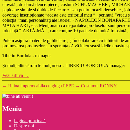
cravată , de damă deuce-piece , costum SCHUMACHER , MICHAEL JACKS
papioane simple şi duble de fiecare zi sau pentru ocazii deosebite , jobe
covoraşe inscripţionate “acesta este teritoriul meu “ , perinuţă “vreau
colecţia “mari personalităţi ale istoriei”- NAPOLEON 
MATA HARI , etc. Menţionăm că majoritatea produselor sunt personaliza
folosinţă “IARTĂ-MĂ” , care conţine 10 pachete de unică folosinţă , cu t
Putem asigura materiale publicitare , şi în colaborare cu iubitorii de 
promovarea produselor . În speranţa că vă interesează ideile noastre 
Tiberiu Bordula - manager
Şi mulţi alţii cărora le mulţumesc . TIBERIU BORDULA manager
Vezi arhiva
→
←
Haina impermeabila cu gluga PEPE
→
Costumul RONNY
Meniu
Pagina principală
Despre noi