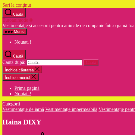
Sari la conținut
Caută
Euroanimode ®
Vestimentaţie şi accesorii pentru animale de companie într-o gamă foa
Meniu
Noutati !
Caută
Caută după:
Închide căutarea
Închide meniul
Prima pagină
Noutati !
Categorii
Vestimentaţie de iarnă
Vestimentaţie impermeabilă
Vestimentație pent
Haina DIXY