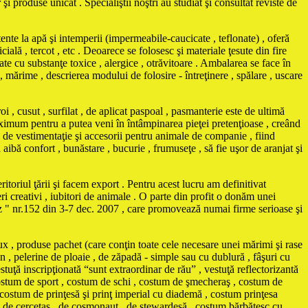
 produse unicat . Specialiştii noştri au studiat şi consultat reviste de
e la apă şi intemperii (impermeabile-caucicate , teflonate) , oferă
cială , tercot , etc . Deoarece se folosesc şi materiale ţesute din fire
te cu substanţe toxice , alergice , otrăvitoare . Ambalarea se face în
 , mărime , descrierea modului de folosire - întreţinere , spălare , uscare
i , cusut , surfilat , de aplicat paspoal , pasmanterie este de ultimă
maximum pentru a putea veni în întâmpinarea pieţei pretenţioase , creând
vestimentaţie şi accesorii pentru animale de companie , fiind
ă aibă confort , bunăstare , bucurie , frumuseţe , să fie uşor de aranjat şi
itoriul ţării şi facem export . Pentru acest lucru am definitivat
ri creativi , iubitori de animale . O parte din profit o donăm unei
Biz " nr.152 din 3-7 dec. 2007 , care promovează numai firme serioase şi
ux , produse pachet (care conţin toate cele necesare unei mărimi şi rase
n , pelerine de ploaie , de zăpadă - simple sau cu dublură , fâşuri cu
stuţă inscripţionată “sunt extraordinar de rău” , vestuţă reflectorizantă
, costum de sport , costum de schi , costum de şmecheraş , costum de
 costum de prinţesă şi prinţ imperial cu diademă , costum prinţesa
, de cercetaş , de cosmonaut , de stewardesă , costum bărbătesc cu