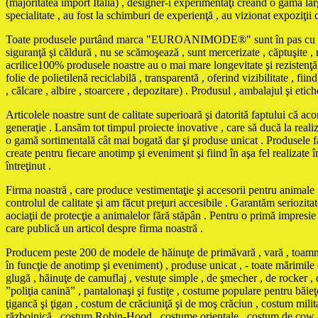
(majoritatea import Italia) , designer-i experimentaţi creând o gamă larg
specialitate , au fost la schimburi de experienţă , au vizionat expoziţii 
Toate produsele purtând marca "EUROANIMODE®" sunt în pas cu ultimele 
siguranţă şi căldură , nu se scămoşează , sunt mercerizate , căptuşite , ne
acrilice100% produsele noastre au o mai mare longevitate şi rezistenţă 
folie de polietilenă reciclabilă , transparentă , oferind vizibilitate , f
, călcare , albire , stoarcere , depozitare) . Produsul , ambalajul şi eti
Articolele noastre sunt de calitate superioară şi datorită faptului că ac
generaţie . Lansăm tot timpul proiecte inovative , care să ducă la reali
o gamă sortimentală cât mai bogată dar şi produse unicat . Produse
create pentru fiecare anotimp şi eveniment şi fiind în aşa fel realizate în
întreţinut .
Firma noastră , care produce vestimentaţie şi accesorii pentru animale , 
controlul de calitate şi am făcut preţuri accesibile . Garantăm seriozita
aociaţii de protecţie a animalelor fără stăpân . Pentru o primă impresi
care publică un articol despre firma noastră .
Producem peste 200 de modele de hăinuţe de primăvară , vară , toamnă , 
în funcţie de anotimp şi eveniment) , produse unicat , - toate mărimile 
glugă , hăinuţe de camuflaj , vestuţe simple , de şmecher , de rocker , d
”poliţia canină” , pantalonaşi şi fustiţe , costume populare pentru băi
ţigancă şi ţigan , costum de crăciuniţă şi de moş crăciun , costum mili
războinică , costum Robin-Hood , costume orientale , costum de cow - 