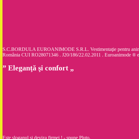
S.C.BORDULA EUROANIMODE S.R.L. Vestimentaţie pentru animale d
România CUI RO28071346 . J20/186/22.02.2011 . Euroanimode ® 
” Eleganţă şi confort „
Este sloganul şi deviza firmei ! - spune Pluto.