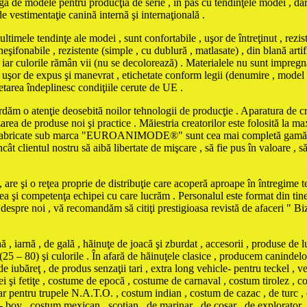
ă de modele pentru producţia de serie , în pas cu tendinţele modei , dar şi
de vestimentaţie canină internă şi internaţională .
tendinţe ale modei , sunt confortabile , uşor de întreţinut , rezistent
şifonabile , rezistente (simple , cu dublură , matlasate) , din blană artifi
iar culorile rămân vii (nu se decolorează) . Materialele nu sunt impregna
iind uşor de expus şi manevrat , etichetate conform legii (denumire , model
chetarea îndeplinesc condiţiile cerute de UE .
ordăm o atenţie deosebită noilor tehnologii de producţie . Aparatura de cro
zarea de produse noi şi practice . Măiestria creatorilor este folosită la 
le fabricate sub marca "EUROANIMODE®" sunt cea mai completă gamă de 
cât clientul nostru să aibă libertate de mişcare , să fie pus în valoare , s
are şi o reţea proprie de distribuţie care acoperă aproape în întregime ter
tea şi competenţa echipei cu care lucrăm . Personalul este format din tine
e despre noi , vă recomandăm să citiţi prestigioasa revistă de afaceri " 
iarnă , de gală , hăinuţe de joacă şi zburdat , accesorii , produse de l
(25 – 80) şi culorile . În afară de hăinuţele clasice , producem canindelo
e iubăreţ , de produs senzaţii tari , extra long vehicle- pentru teckel , ve
eţei şi fetiţe , costume de epocă , costume de carnaval , costum tirolez 
tar pentru trupele N.A.T.O. , costum indian , costum de cazac , de turc ,
boy , costum mexican , scoţian , de marinar , de cosar , de explorator 