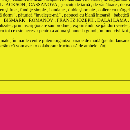
ON , CASSANOVA , şepcuţe de iarnă , de vânătoare , de vară contra i
n şi frac , fundiţe simple , bandane , duble şi ornate , coliere cu mărgele
 să dorm” , păturică “înveleşte-mă” , papucei cu blană întoarsă , babeţic
BONAPARTE , BISMARK , ROMANOV , FRANTZ JOZEPH , DALAI L
te , prin inscripţionare sau brodare , exprimându-se gânduri vesele , d
ot ce este necesar pentru a aduna şi pune la gunoi , în mod civilizat , da
animale , în marile centre putem organiza parade de modă (pentru lansarea
sperăm că vom avea o colaborare fructuoasă de ambele părţi .