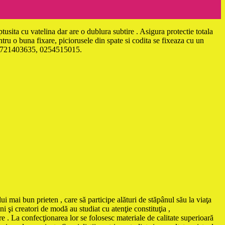
sita cu vatelina dar are o dublura subtire . Asigura protectie totala
ntru o buna fixare, piciorusele din spate si codita se fixeaza cu un
el: 0721403635, 0254515015.
ui mai bun prieten , care să participe alături de stăpânul său la viaţa
i şi creatori de modă au studiat cu atenţie constituţia ,
e . La confecţionarea lor se folosesc materiale de calitate superioară