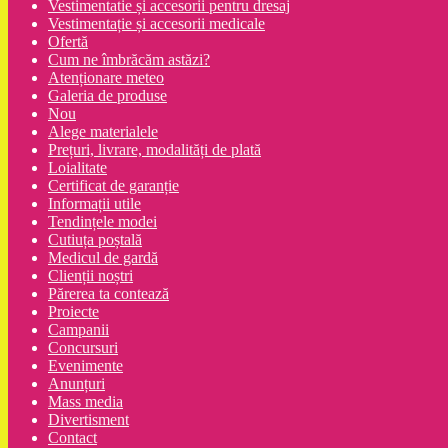
Vestimentatie și accesorii pentru dresaj
Vestimentație și accesorii medicale
Ofertă
Cum ne îmbrăcăm astăzi?
Atenționare meteo
Galeria de produse
Nou
Alege materialele
Prețuri, livrare, modalități de plată
Loialitate
Certificat de garanție
Informații utile
Tendințele modei
Cutiuța poștală
Medicul de gardă
Clienții noștri
Părerea ta contează
Proiecte
Campanii
Concursuri
Evenimente
Anunțuri
Mass media
Divertisment
Contact