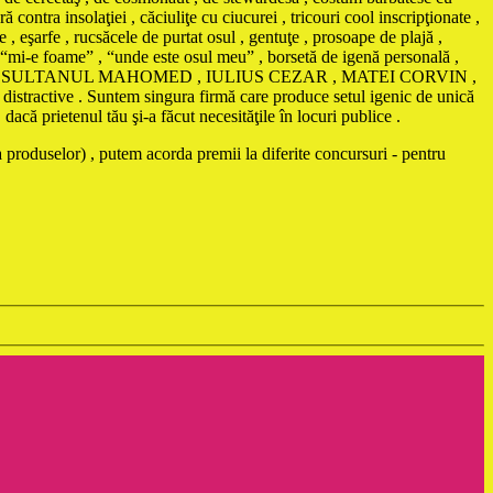
nsolaţiei , căciuliţe cu ciucurei , tricouri cool inscripţionate ,
 , eşarfe , rucsăcele de purtat osul , gentuţe , prosoape de plajă ,
ă “mi-e foame” , “unde este osul meu” , borsetă de igenă personală ,
AMA , SULTANUL MAHOMED , IULIUS CEZAR , MATEI CORVIN ,
istractive . Suntem singura firmă care produce setul igenic de unică
că prietenul tău şi-a făcut necesităţile în locuri publice .
 produselor) , putem acorda premii la diferite concursuri - pentru