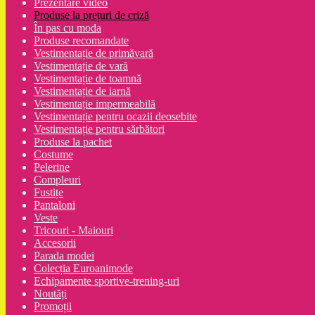
Prezentare video
Produse la prețuri de criză
În pas cu moda
Produse recomandate
Vestimentație de primăvară
Vestimentație de vară
Vestimentație de toamnă
Vestimentație de iarnă
Vestimentație impermeabilă
Vestimentație pentru ocazii deosebite
Vestimentație pentru sărbători
Produse la pachet
Costume
Pelerine
Compleuri
Fustițe
Pantaloni
Veste
Tricouri - Maiouri
Accesorii
Parada modei
Colecția Euroanimode
Echipamente sportive-trening-uri
Noutăți
Promoții