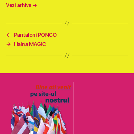
Vezi arhiva
→
←
Pantaloni PONGO
→
Haina MAGIC