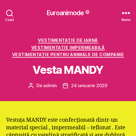
Euroanimode ®
Caută
Meniu
Categorii
VESTIMENTAŢIE DE IARNĂ
VESTIMENTAŢIE IMPERMEABILĂ
VESTIMENTAȚIE PENTRU ANIMALE DE COMPANIE
Vesta MANDY
De
admin
24 ianuarie 2020
Autor
Dată
articol
articol
Vestuţa MANDY este confecţionată dintr-un
material special , impermeabil – teflonat . Este
căptuşită cu vatelină stratificată şi are dublură