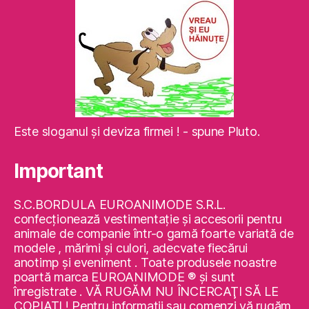
Este sloganul şi deviza firmei ! - spune Pluto.
Important
S.C.BORDULA EUROANIMODE S.R.L.
confecţionează vestimentaţie şi accesorii pentru
animale de companie într-o gamă foarte variată de
modele , mărimi şi culori, adecvate fiecărui
anotimp şi eveniment . Toate produsele noastre
poartă marca EUROANIMODE ® şi sunt
înregistrate . VĂ RUGĂM NU ÎNCERCAŢI SĂ LE
COPIAŢI ! Pentru informaţii sau comenzi vă rugăm