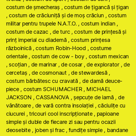
costum de şmecheraş , costum de ţigancă şi ţigan
, costum de crăciuniţă şi de moş crăciun , costum
militar pentru trupele N.A.T.O. , costum indian ,
costum de cazac , de turc , costum de prinţesă şi
prinţ imperial cu diademă , costum prinţesa
războinică , costum Robin-Hood , costume
orientale , costum de cow - boy , costum mexican
, scoţian , de marinar , de cosar , de explorator , de
cercetaş , de cosmonaut , de stewardesă ,
costum bărbătesc cu cravată , de damă deuce-
piece , costum SCHUMACHER , MICHAEL
JACKSON , CASSANOVA , şepcuţe de iarnă , de
vânătoare , de vară contra insolaţiei , căciuliţe cu
ciucurei , tricouri cool inscripţionate , papioane
simple şi duble de fiecare zi sau pentru ocazii
deosebite , joben şi frac , fundiţe simple , bandane