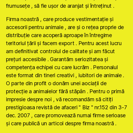
frumuseţe , să fie uşor de aranjat şi întreţinut .
Firma noastră , care produce vestimentaţie şi
accesorii pentru animale , are şi o reţea proprie de
distribuţie care acoperă aproape în întregime
teritoriul ţării şi facem export . Pentru acest lucru
am definitivat controlul de calitate şi am făcut
preţuri accesibile . Garantăm seriozitatea şi
competenţa echipei cu care lucrăm . Personalul
este format din tineri creativi , iubitori de animale .
O parte din profit o donăm unei aociaţii de
protecţie a animalelor fără stăpân . Pentru o primă
impresie despre noi , vă recomandăm să citiţi
prestigioasa revistă de afaceri " Biz " nr.152 din 3-7
dec. 2007 , care promovează numai firme serioase
şi care publică un articol despre firma noastră .