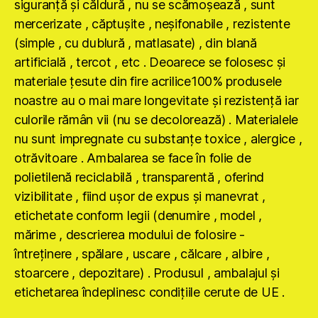
siguranţă şi căldură , nu se scămoşează , sunt
mercerizate , căptuşite , neşifonabile , rezistente
(simple , cu dublură , matlasate) , din blană
artificială , tercot , etc . Deoarece se folosesc şi
materiale ţesute din fire acrilice100% produsele
noastre au o mai mare longevitate şi rezistenţă iar
culorile rămân vii (nu se decolorează) . Materialele
nu sunt impregnate cu substanţe toxice , alergice ,
otrăvitoare . Ambalarea se face în folie de
polietilenă reciclabilă , transparentă , oferind
vizibilitate , fiind uşor de expus şi manevrat ,
etichetate conform legii (denumire , model ,
mărime , descrierea modului de folosire -
întreţinere , spălare , uscare , călcare , albire ,
stoarcere , depozitare) . Produsul , ambalajul şi
etichetarea îndeplinesc condiţiile cerute de UE .