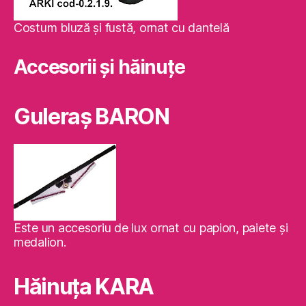
Costum bluză şi fustă, ornat cu dantelă
Accesorii și hăinuțe
Guleraş BARON
Este un accesoriu de lux ornat cu papion, paiete şi
medalion.
Hăinuţa KARA