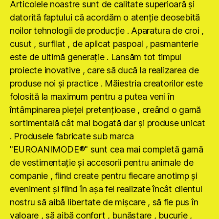
Articolele noastre sunt de calitate superioară şi
datorită faptului că acordăm o atenţie deosebită
noilor tehnologii de producţie . Aparatura de croi ,
cusut , surfilat , de aplicat paspoal , pasmanterie
este de ultimă generaţie . Lansăm tot timpul
proiecte inovative , care să ducă la realizarea de
produse noi şi practice . Măiestria creatorilor este
folosită la maximum pentru a putea veni în
întâmpinarea pieţei pretenţioase , creând o gamă
sortimentală cât mai bogată dar şi produse unicat
. Produsele fabricate sub marca
"EUROANIMODE®" sunt cea mai completă gamă
de vestimentaţie şi accesorii pentru animale de
companie , fiind create pentru fiecare anotimp şi
eveniment şi fiind în aşa fel realizate încât clientul
nostru să aibă libertate de mişcare , să fie pus în
valoare , să aibă confort , bunăstare , bucurie ,