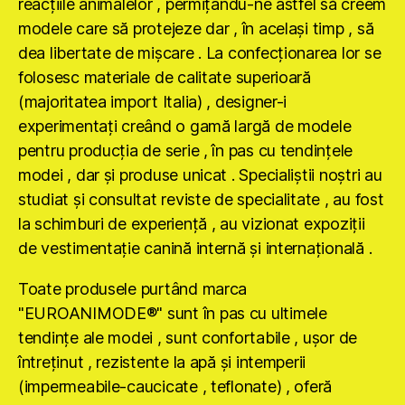
reacţiile animalelor , permiţându-ne astfel să creem
modele care să protejeze dar , în acelaşi timp , să
dea libertate de mişcare . La confecţionarea lor se
folosesc materiale de calitate superioară
(majoritatea import Italia) , designer-i
experimentaţi creând o gamă largă de modele
pentru producţia de serie , în pas cu tendinţele
modei , dar şi produse unicat . Specialiştii noştri au
studiat şi consultat reviste de specialitate , au fost
la schimburi de experienţă , au vizionat expoziţii
de vestimentaţie canină internă şi internaţională .
Toate produsele purtând marca
"EUROANIMODE®" sunt în pas cu ultimele
tendinţe ale modei , sunt confortabile , uşor de
întreţinut , rezistente la apă şi intemperii
(impermeabile-caucicate , teflonate) , oferă