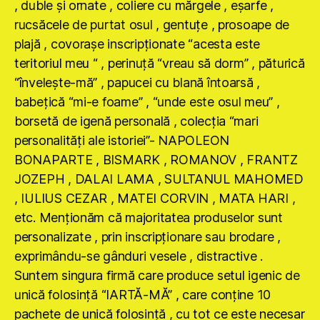
, duble şi ornate , coliere cu mărgele , eşarfe ,
rucsăcele de purtat osul , gentuţe , prosoape de
plajă , covoraşe inscripţionate “acesta este
teritoriul meu “ , perinuţă “vreau să dorm” , păturică
“înveleşte-mă” , papucei cu blană întoarsă ,
babeţică “mi-e foame” , “unde este osul meu” ,
borsetă de igenă personală , colecţia “mari
personalităţi ale istoriei”- NAPOLEON
BONAPARTE , BISMARK , ROMANOV , FRANTZ
JOZEPH , DALAI LAMA , SULTANUL MAHOMED
, IULIUS CEZAR , MATEI CORVIN , MATA HARI ,
etc. Menţionăm că majoritatea produselor sunt
personalizate , prin inscripţionare sau brodare ,
exprimându-se gânduri vesele , distractive .
Suntem singura firmă care produce setul igenic de
unică folosinţă “IARTĂ-MĂ” , care conţine 10
pachete de unică folosinţă , cu tot ce este necesar