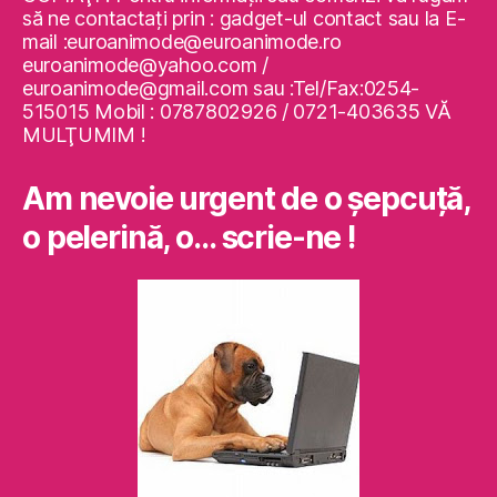
să ne contactaţi prin : gadget-ul contact sau la E-
mail :euroanimode@euroanimode.ro
euroanimode@yahoo.com /
euroanimode@gmail.com sau :Tel/Fax:0254-
515015 Mobil : 0787802926 / 0721-403635 VĂ
MULŢUMIM !
Am nevoie urgent de o şepcuţă,
o pelerină, o… scrie-ne !