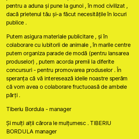
pentru a aduna şi pune la gunoi , în mod civilizat ,
dacă prietenul tău şi-a făcut necesităţile în locuri
publice .
Putem asigura materiale publicitare , şi în
colaborare cu iubitorii de animale , în marile centre
putem organiza parade de modă (pentru lansarea
produselor) , putem acorda premii la diferite
concursuri - pentru promovarea produselor . În
speranţa că vă interesează ideile noastre sperăm
că vom avea o colaborare fructuoasă de ambele
părţi .
Tiberiu Bordula - manager
Şi mulţi alţii cărora le mulţumesc . TIBERIU
BORDULA manager