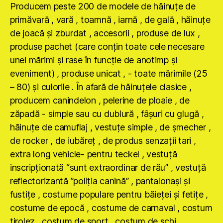
Producem peste 200 de modele de hăinuţe de
primăvară , vară , toamnă , iarnă , de gală , hăinuţe
de joacă şi zburdat , accesorii , produse de lux ,
produse pachet (care conţin toate cele necesare
unei mărimi şi rase în funcţie de anotimp şi
eveniment) , produse unicat , - toate mărimile (25
– 80) şi culorile . În afară de hăinuţele clasice ,
producem canindelon , pelerine de ploaie , de
zăpadă - simple sau cu dublură , fâşuri cu glugă ,
hăinuţe de camuflaj , vestuţe simple , de şmecher ,
de rocker , de iubăreţ , de produs senzaţii tari ,
extra long vehicle- pentru teckel , vestuţă
inscripţionată “sunt extraordinar de rău” , vestuţă
reflectorizantă ”poliţia canină” , pantalonaşi şi
fustiţe , costume populare pentru băieţei şi fetiţe ,
costume de epocă , costume de carnaval , costum
tirolez , costum de sport , costum de schi ,