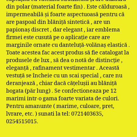
din polar (material foarte fin) . Este călduroasă ,
impermeabilă şi foarte aspectuoasă pentru că
are paspoal din blăniţă sintetică , are un
papionaş discret , dar elegant , iar emblema
firmei este cusută pe o aplicaţie care are
marginile ornate cu danteluţă-volănaş elastică .
Toate acestea fac acest produs să fie catalogat la
produsele de lux , să dea o notă de distincţie ,
eleganţă , rafinament vestimentar . Această
vestuţă se încheie cu un scai special , care nu
deranjează , chiar dacă căţeluşii au blăniţă
bogata (păr lung) . Se confectioneaza pe 12
marimi intr-o gama foarte variata de culori.
Pentru amanunte ( marime, culoare, pret,
lvrare, etc. ) sunati la tel: 0721403635,
0254515015.