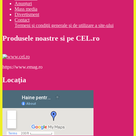
Anunțuri
Mass media
Divertisment
Contact
Termeni şi condiţii generale şi de utilizare a site-ului
Produsele noastre si pe CEL.ro
https://www.emag.ro
Locaţia