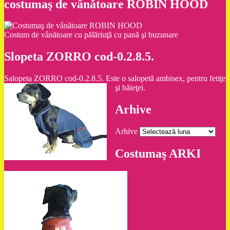
costumaş de vânătoare ROBIN HOOD
Costum de vânătoare cu pălăriuţă cu pană şi buzunare
Slopeta ZORRO cod-0.2.8.5.
Salopeta ZORRO cod-0.2.8.5. Este o salopetă ambisex, pentru fetiţe
şi băieţei.
Arhive
Arhive
Costumaş ARKI