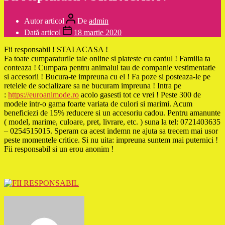
Autor articol
De
admin
Dată articol
18 martie 2020
Fii responsabil ! STAI ACASA !
Fa toate cumparaturile tale online si plateste cu cardul ! Familia ta
conteaza ! Cumpara pentru animalul tau de companie vestimentatie
si accesorii ! Bucura-te impreuna cu el ! Fa poze si posteaza-le pe
retelele de socializare sa ne bucuram impreuna ! Intra pe
:
https://euroanimode.ro
acolo gasesti tot ce vrei ! Peste 300 de
modele intr-o gama foarte variata de culori si marimi. Acum
beneficiezi de 15% reducere si un accesoriu cadou. Pentru amanunte
( model, marime, culoare, pret, livrare, etc. ) suna la tel: 0721403635
– 0254515015. Speram ca acest indemn ne ajuta sa trecem mai usor
peste momentele critice. Si nu uita: impreuna suntem mai puternici !
Fii responsabil si un erou anonim !