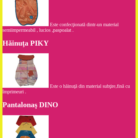
Este confecţionată dintr-un material
semiimpermeabil , lucios ,paspoalat .
Hăinuţa PIKY
Este o hăinuţă din material subţire,fină cu
împrimeuri .
Pantalonaş DINO