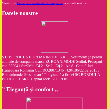
Vizualizaţi
Haine pentru animale de companie
pe o hartă mai mare
Datele noastre
S.C.BORDULA EUROANIMODE S.R.L. Vestimentaţie pentru
animale de companie marca EUROANIMODE Sediul: Petroşani
cod 332041 Str.9Mai. Bl.2 . Sc.2 . Etj.2 . Ap.8 . Cam.3 Jud.
Hunedoara România CUI RO28071346 . J20/186/22.02.2011 .
Euroanimode ® este marcă înregistrată a firmei SC BORDULA
PRODUCT SRL. Capital social 200 RON
” Eleganţă şi confort „