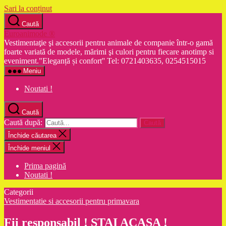
Sari la conținut
Caută
Euroanimode ®
Vestimentaţie şi accesorii pentru animale de companie într-o gamă
foarte variată de modele, mărimi şi culori pentru fiecare anotimp si
eveniment."Eleganță și confort'' Tel: 0721403635, 0254515015
Meniu
Noutati !
Caută
Caută după:
Închide căutarea
Închide meniul
Prima pagină
Noutati !
Categorii
Vestimentatie si accesorii pentru primavara
Fii responsabil ! STAI ACASA !