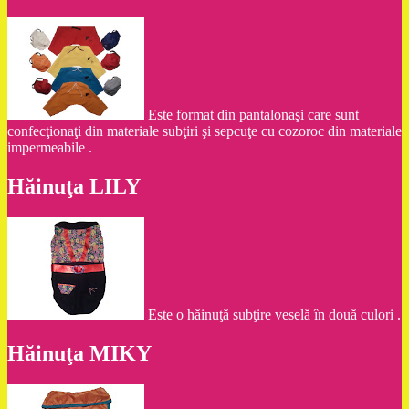
Este format din pantalonaşi care sunt
confecţionaţi din materiale subţiri şi sepcuţe cu cozoroc din materiale
impermeabile .
Hăinuţa LILY
Este o hăinuţă subţire veselă în două culori .
Hăinuţa MIKY