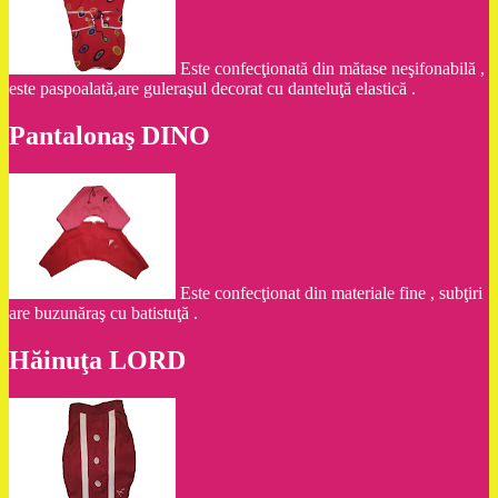
Este confecţionată din mătase neşifonabilă ,
este paspoalată,are guleraşul decorat cu danteluţă elastică .
Pantalonaş DINO
Este confecţionat din materiale fine , subţiri
are buzunăraş cu batistuţă .
Hăinuţa LORD