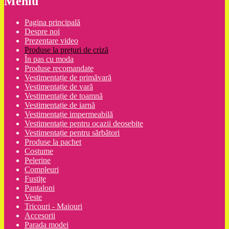
Meniu
Pagina principală
Despre noi
Prezentare video
Produse la prețuri de criză
În pas cu moda
Produse recomandate
Vestimentație de primăvară
Vestimentație de vară
Vestimentație de toamnă
Vestimentație de iarnă
Vestimentație impermeabilă
Vestimentație pentru ocazii deosebite
Vestimentație pentru sărbători
Produse la pachet
Costume
Pelerine
Compleuri
Fustițe
Pantaloni
Veste
Tricouri - Maiouri
Accesorii
Parada modei