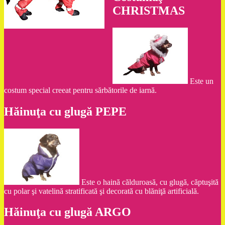
CHRISTMAS
Este un
costum special creeat pentru sărbătorile de iarnă.
Hăinuţa cu glugă PEPE
Este o haină călduroasă, cu glugă, căptuşită
cu polar şi vatelină stratificată şi decorată cu blăniţă artificială.
Hăinuţa cu glugă ARGO