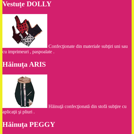
Vestuţe DOLLY
Confecţionate din materiale subţiri uni sau
cu imprimeuri , paspoalate .
Hăinuţa ARIS
Hăinuţă confecţionată din stofă subţire cu
aplicaţii şi pliuri .
Hăinuţa PEGGY