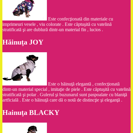
Este confecţionată din materiale cu
imprimeuri vesele , viu colorate . Este căptuşită cu vatelină
stratificată şi are dublură dintr-un material fin , lucios .
Hăinuţa JOY
Este o hăinuţă elegantă , confecţionată
dintr-un material special , imitaţie de piele . Este căptuşită cu vatelină
stratificată şi polar . Gulerul şi buzunarul sunt paspoalate cu blaniţă
artficială . Este o hăinuţă care dă o notă de distincţie şi eleganţă .
Hainuţa BLACKY