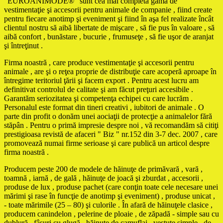
"EUROANIMODE®" sunt cea mai completă gamă de
vestimentaţie şi accesorii pentru animale de companie , fiind create
pentru fiecare anotimp şi eveniment şi fiind în aşa fel realizate încât
clientul nostru să aibă libertate de mişcare , să fie pus în valoare , să
aibă confort , bunăstare , bucurie , frumuseţe , să fie uşor de aranjat
şi întreţinut .
Firma noastră , care produce vestimentaţie şi accesorii pentru
animale , are şi o reţea proprie de distribuţie care acoperă aproape în
întregime teritoriul ţării şi facem export . Pentru acest lucru am
definitivat controlul de calitate şi am făcut preţuri accesibile .
Garantăm seriozitatea şi competenţa echipei cu care lucrăm .
Personalul este format din tineri creativi , iubitori de animale . O
parte din profit o donăm unei aociaţii de protecţie a animalelor fără
stăpân . Pentru o primă impresie despre noi , vă recomandăm să citiţi
prestigioasa revistă de afaceri " Biz " nr.152 din 3-7 dec. 2007 , care
promovează numai firme serioase şi care publică un articol despre
firma noastră .
Producem peste 200 de modele de hăinuţe de primăvară , vară ,
toamnă , iarnă , de gală , hăinuţe de joacă şi zburdat , accesorii ,
produse de lux , produse pachet (care conţin toate cele necesare unei
mărimi şi rase în funcţie de anotimp şi eveniment) , produse unicat ,
- toate mărimile (25 – 80) şi culorile . În afară de hăinuţele clasice ,
producem canindelon , pelerine de ploaie , de zăpadă - simple sau cu
dublură , fâşuri cu glugă , hăinuţe de camuflaj , vestuţe simple , de