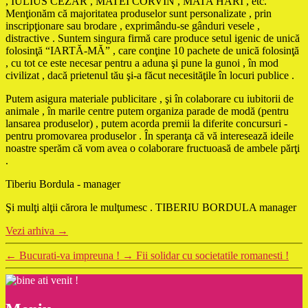
, IULIUS CEZAR , MATEI CORVIN , MATA HARI , etc.
Menţionăm că majoritatea produselor sunt personalizate , prin
inscripţionare sau brodare , exprimându-se gânduri vesele ,
distractive . Suntem singura firmă care produce setul igenic de unică
folosinţă “IARTĂ-MĂ” , care conţine 10 pachete de unică folosinţă
, cu tot ce este necesar pentru a aduna şi pune la gunoi , în mod
civilizat , dacă prietenul tău şi-a făcut necesităţile în locuri publice .
Putem asigura materiale publicitare , şi în colaborare cu iubitorii de
animale , în marile centre putem organiza parade de modă (pentru
lansarea produselor) , putem acorda premii la diferite concursuri -
pentru promovarea produselor . În speranţa că vă interesează ideile
noastre sperăm că vom avea o colaborare fructuoasă de ambele părţi
.
Tiberiu Bordula - manager
Şi mulţi alţii cărora le mulţumesc . TIBERIU BORDULA manager
Vezi arhiva
→
←
Bucurati-va impreuna !
→
Fii solidar cu societatile romanesti !