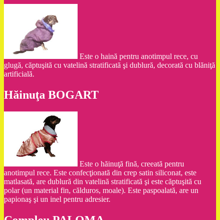
Este o haină pentru anotimpul rece, cu
glugă, căptuşită cu vatelină stratificată şi dublură, decorată cu blăniţă
artificială.
Hăinuţa BOGART
Este o hăinuţă fină, creeată pentru
anotimpul rece. Este confecţionată din crep satin siliconat, este
matlasată, are dublură din vatelină stratificată şi este căptuşită cu
polar (un material fin, călduros, moale). Este paspoalată, are un
papionaş şi un inel pentru adresier.