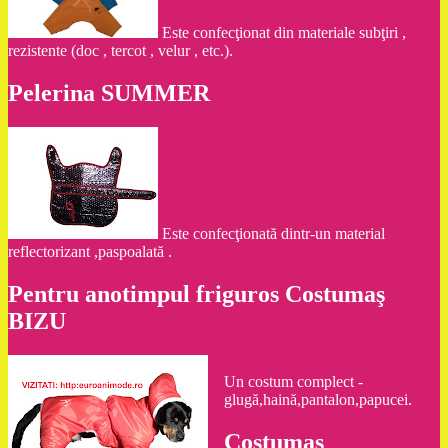
Este confecţionat din materiale subţiri ,
rezistente (doc , tercot , velur , etc.).
Pelerina SUMMER
Este confecţionată dintr-un material
reflectorizant ,paspoalată .
Pentru anotimpul friguros Costumaş
BIZU
Un costum complect -
glugă,haină,pantalon,papucei.
Costumaş