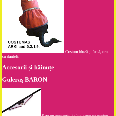
Costum bluză şi fustă, ornat
cu dantelă
Accesorii și hăinuțe
Guleraş BARON
Este un accesoriu de lux ornat cu papion,