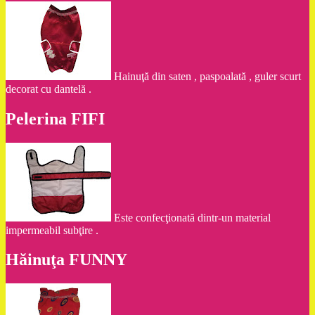
Hainuţă din saten , paspoalată , guler scurt
decorat cu dantelă .
Pelerina FIFI
Este confecţionată dintr-un material
impermeabil subţire .
Hăinuţa FUNNY