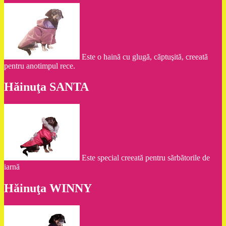
Este o haină cu glugă, căptuşită, creeată
pentru anotimpul rece.
Hăinuţa SANTA
Este special creeată pentru sărbătorile de
iarnă
Hăinuţa WINNY