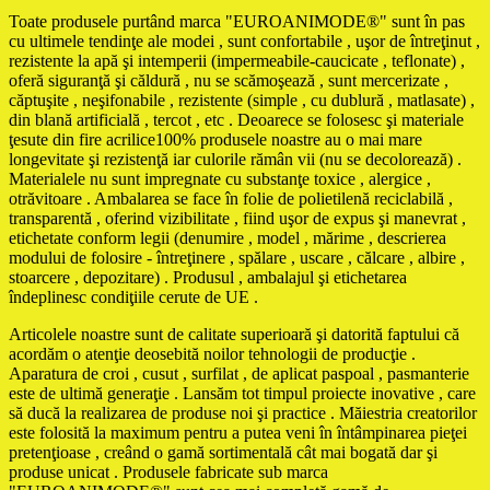
Toate produsele purtând marca "EUROANIMODE®" sunt în pas
cu ultimele tendinţe ale modei , sunt confortabile , uşor de întreţinut ,
rezistente la apă şi intemperii (impermeabile-caucicate , teflonate) ,
oferă siguranţă şi căldură , nu se scămoşează , sunt mercerizate ,
căptuşite , neşifonabile , rezistente (simple , cu dublură , matlasate) ,
din blană artificială , tercot , etc . Deoarece se folosesc şi materiale
ţesute din fire acrilice100% produsele noastre au o mai mare
longevitate şi rezistenţă iar culorile rămân vii (nu se decolorează) .
Materialele nu sunt impregnate cu substanţe toxice , alergice ,
otrăvitoare . Ambalarea se face în folie de polietilenă reciclabilă ,
transparentă , oferind vizibilitate , fiind uşor de expus şi manevrat ,
etichetate conform legii (denumire , model , mărime , descrierea
modului de folosire - întreţinere , spălare , uscare , călcare , albire ,
stoarcere , depozitare) . Produsul , ambalajul şi etichetarea
îndeplinesc condiţiile cerute de UE .
Articolele noastre sunt de calitate superioară şi datorită faptului că
acordăm o atenţie deosebită noilor tehnologii de producţie .
Aparatura de croi , cusut , surfilat , de aplicat paspoal , pasmanterie
este de ultimă generaţie . Lansăm tot timpul proiecte inovative , care
să ducă la realizarea de produse noi şi practice . Măiestria creatorilor
este folosită la maximum pentru a putea veni în întâmpinarea pieţei
pretenţioase , creând o gamă sortimentală cât mai bogată dar şi
produse unicat . Produsele fabricate sub marca