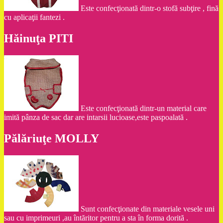
Este confecţionată dintr-o stofă subţire , fină
cu aplicaţii fantezi .
Hăinuţa PITI
Este confecţionată dintr-un material care
imită pânza de sac dar are intarsii lucioase,este paspoalată .
Pălăriuţe MOLLY
Sunt confecţionate din materiale vesele uni
sau cu imprimeuri ,au întăritor pentru a sta în forma dorită .