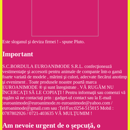
Este sloganul şi deviza firmei ! - spune Pluto.
Important
S.C.BORDULA EUROANIMODE S.R.L. confecţionează
vestimentaţie şi accesorii pentru animale de companie într-o gamă
foarte variată de modele , mărimi şi culori, adecvate fiecărui anotimp
şi eveniment . Toate produsele noastre poartă marca
EUROANIMODE ® şi sunt înregistrate . VĂ RUGĂM NU
ÎNCERCAŢI SĂ LE COPIAŢI ! Pentru informaţii sau comenzi vă
rugăm să ne contactaţi prin : gadget-ul contact sau la E-mail
:euroanimode@euroanimode.ro euroanimode@yahoo.com /
euroanimode@gmail.com sau :Tel/Fax:0254-515015 Mobil :
0787802926 / 0721-403635 VĂ MULŢUMIM !
Am nevoie urgent de o şepcuţă, o