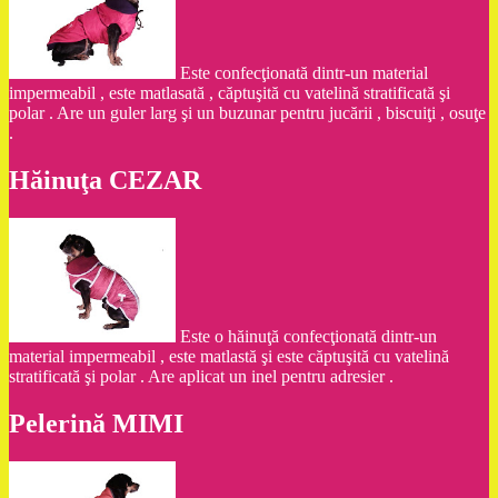
Este confecţionată dintr-un material
impermeabil , este matlasată , căptuşită cu vatelină stratificată şi
polar . Are un guler larg şi un buzunar pentru jucării , biscuiţi , osuţe
.
Hăinuţa CEZAR
Este o hăinuţă confecţionată dintr-un
material impermeabil , este matlastă şi este căptuşită cu vatelină
stratificată şi polar . Are aplicat un inel pentru adresier .
Pelerină MIMI