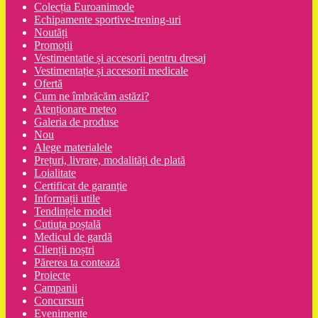
Colecția Euroanimode
Echipamente sportive-trening-uri
Noutăți
Promoții
Vestimentatie și accesorii pentru dresaj
Vestimentație și accesorii medicale
Ofertă
Cum ne îmbrăcăm astăzi?
Atenționare meteo
Galeria de produse
Nou
Alege materialele
Prețuri, livrare, modalități de plată
Loialitate
Certificat de garanție
Informații utile
Tendințele modei
Cutiuța poștală
Medicul de gardă
Clienții noștri
Părerea ta contează
Proiecte
Campanii
Concursuri
Evenimente