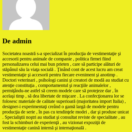
De admin
Societatea noastră s-a specializat în producţia de vestimentaţie şi
accesorii pentru animale de companie , politica firmei fiind
personalizarea celui mai bun prieten , care să participe alături de
stăpânul său la viaţa socială . Ţinând cont de acest lucru am creat
vestimentaţie şi accesorii pentru fiecare eveniment şi anotimp .
Doctori veterinari , psihologi canini şi creatori de modă au studiat cu
atenţie constituţia , comportamentul şi reacţiile animalelor ,
permiţându-ne astfel să creem modele care să protejeze dar , în
acelaşi timp , să dea libertate de mişcare . La confecţionarea lor se
folosesc materiale de calitate superioară (majoritatea import Italia) ,
designer-i experimentaţi creând o gamă largă de modele pentru
producţia de serie , în pas cu tendinţele modei , dar şi produse unicat
. Specialiştii noştri au studiat şi consultat reviste de specialitate , au
fost la schimburi de experienţă , au vizionat expoziţii de
vestimentaţie canină internă şi internaţională .