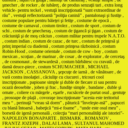
şmecher , de rocker , de iubăreţ , de produs senzaţii tari , extra long
vehicle- pentru teckel , vestuţă inscripţionată “sunt extraordinar de
rău” , vestuţă reflectorizantă ”poliţia canină” , pantalonaşi şi fustiţe ,
costume populare pentru băieţei şi fetiţe , costume de epocă ,
costume de carnaval , costum tirolez , costum de sport , costum de
schi , costum de şmecheraş , costum de ţigancă şi ţigan , costum de
crăciuniţă şi de moş crăciun , costum militar pentru trupele N.A.T.O.
, costum indian , costum de cazac , de turc , costum de prinţesă şi
prinţ imperial cu diademă , costum prinţesa războinică , costum
Robin-Hood , costume orientale , costum de cow - boy , costum
mexican , scoţian , de marinar , de cosar , de explorator , de cercetaş
, de cosmonaut , de stewardesă , costum bărbătesc cu cravată , de
damă deuce-piece , costum SCHUMACHER , MICHAEL
JACKSON , CASSANOVA , şepcuţe de iarnă , de vânătoare , de
vară contra insolaţiei , căciuliţe cu ciucurei , tricouri cool
inscripţionate , papioane simple şi duble de fiecare zi sau pentru
ocazii deosebite , joben şi frac , fundiţe simple , bandane , duble şi
ornate , coliere cu mărgele , eşarfe , rucsăcele de purtat osul , gentuţe
, prosoape de plajă , covoraşe inscripţionate “acesta este teritoriul
meu “ , perinuţă “vreau să dorm” , păturică “înveleşte-mă” , papucei
cu blană întoarsă , babeţică “mi-e foame” , “unde este osul meu” ,
borsetă de igenă personală , colecţia “mari personalităţi ale istoriei”-
NAPOLEON BONAPARTE , BISMARK , ROMANOV ,
FRANTZ JOZEPH , DALAI LAMA , SULTANUL MAHOMED