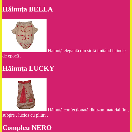
Hăinuţa BELLA
Hainuţă elegantă din stofă imitând hainele
de epocă .
Hăinuţa LUCKY
Hăinuţă confecţionată dintr-un material fin ,
subţire , lucios cu pliuri .
Compleu NERO