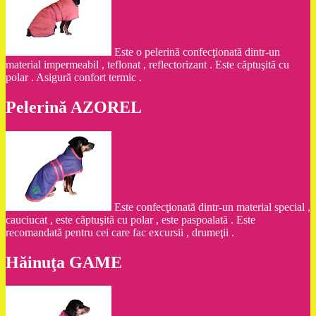
Este o pelerină confecţionată dintr-un
material impermeabil , teflonat , reflectorizant . Este căptuşită cu
polar . Asigură confort termic .
Pelerină AZOREL
Este confecţionată dintr-un material special ,
cauciucat , este căptuşită cu polar , este paspoalată . Este
recomandată pentru cei care fac excursii , drumeţii .
Hăinuţa GAME