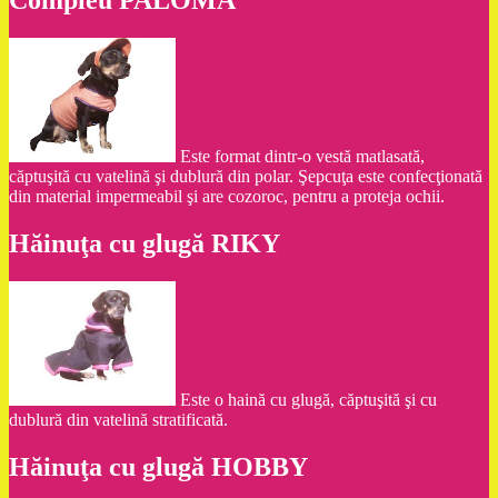
Compleu PALOMA
Este format dintr-o vestă matlasată,
căptuşită cu vatelină şi dublură din polar. Şepcuţa este confecţionată
din material impermeabil şi are cozoroc, pentru a proteja ochii.
Hăinuţa cu glugă RIKY
Este o haină cu glugă, căptuşită şi cu
dublură din vatelină stratificată.
Hăinuţa cu glugă HOBBY