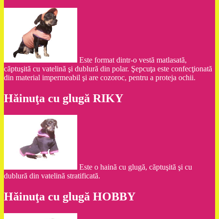
Este format dintr-o vestă matlasată,
căptuşită cu vatelină şi dublură din polar. Şepcuţa este confecţionată
din material impermeabil şi are cozoroc, pentru a proteja ochii.
Hăinuţa cu glugă RIKY
Este o haină cu glugă, căptuşită şi cu
dublură din vatelină stratificată.
Hăinuţa cu glugă HOBBY