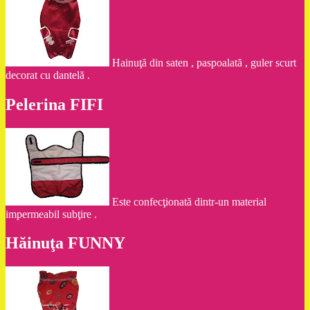
Hainuţă din saten , paspoalată , guler scurt
decorat cu dantelă .
Pelerina FIFI
Este confecţionată dintr-un material
impermeabil subţire .
Hăinuţa FUNNY