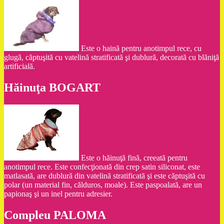
Este o haină pentru anotimpul rece, cu
glugă, căptuşită cu vatelină stratificată şi dublură, decorată cu blăniţă
artificială.
Hăinuţa BOGART
Este o hăinuţă fină, creeată pentru
anotimpul rece. Este confecţionată din crep satin siliconat, este
matlasată, are dublură din vatelină stratificată şi este căptuşită cu
polar (un material fin, călduros, moale). Este paspoalată, are un
papionaş şi un inel pentru adresier.
Compleu PALOMA