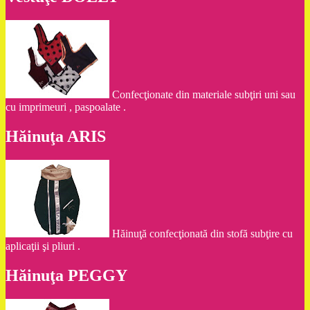
Confecţionate din materiale subţiri uni sau
cu imprimeuri , paspoalate .
Hăinuţa ARIS
Hăinuţă confecţionată din stofă subţire cu
aplicaţii şi pliuri .
Hăinuţa PEGGY