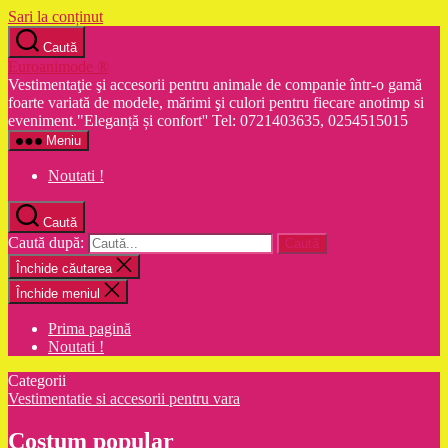
Sari la conținut
Caută
Euroanimode ®
Vestimentaţie şi accesorii pentru animale de companie într-o gamă
foarte variată de modele, mărimi şi culori pentru fiecare anotimp si
eveniment."Eleganță și confort'' Tel: 0721403635, 0254515015
Meniu
Noutati !
Caută
Caută după:
Închide căutarea
Închide meniul
Prima pagină
Noutati !
Categorii
Vestimentatie si accesorii pentru vara
Costum popular