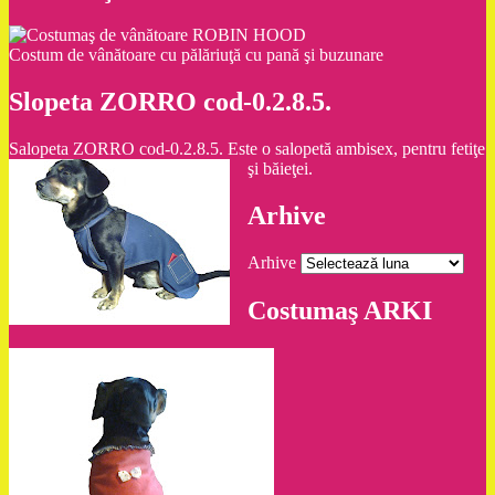
Costum de vânătoare cu pălăriuţă cu pană şi buzunare
Slopeta ZORRO cod-0.2.8.5.
Salopeta ZORRO cod-0.2.8.5. Este o salopetă ambisex, pentru fetiţe
şi băieţei.
Arhive
Arhive
Costumaş ARKI