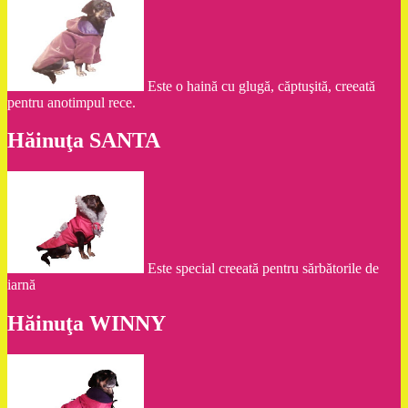
Este o haină cu glugă, căptuşită, creeată
pentru anotimpul rece.
Hăinuţa SANTA
Este special creeată pentru sărbătorile de
iarnă
Hăinuţa WINNY