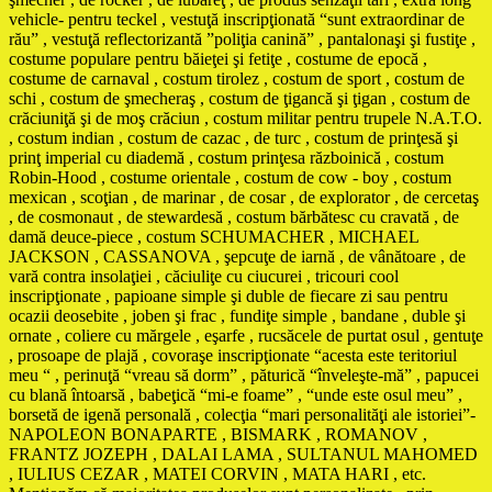
vehicle- pentru teckel , vestuţă inscripţionată “sunt extraordinar de
rău” , vestuţă reflectorizantă ”poliţia canină” , pantalonaşi şi fustiţe ,
costume populare pentru băieţei şi fetiţe , costume de epocă ,
costume de carnaval , costum tirolez , costum de sport , costum de
schi , costum de şmecheraş , costum de ţigancă şi ţigan , costum de
crăciuniţă şi de moş crăciun , costum militar pentru trupele N.A.T.O.
, costum indian , costum de cazac , de turc , costum de prinţesă şi
prinţ imperial cu diademă , costum prinţesa războinică , costum
Robin-Hood , costume orientale , costum de cow - boy , costum
mexican , scoţian , de marinar , de cosar , de explorator , de cercetaş
, de cosmonaut , de stewardesă , costum bărbătesc cu cravată , de
damă deuce-piece , costum SCHUMACHER , MICHAEL
JACKSON , CASSANOVA , şepcuţe de iarnă , de vânătoare , de
vară contra insolaţiei , căciuliţe cu ciucurei , tricouri cool
inscripţionate , papioane simple şi duble de fiecare zi sau pentru
ocazii deosebite , joben şi frac , fundiţe simple , bandane , duble şi
ornate , coliere cu mărgele , eşarfe , rucsăcele de purtat osul , gentuţe
, prosoape de plajă , covoraşe inscripţionate “acesta este teritoriul
meu “ , perinuţă “vreau să dorm” , păturică “înveleşte-mă” , papucei
cu blană întoarsă , babeţică “mi-e foame” , “unde este osul meu” ,
borsetă de igenă personală , colecţia “mari personalităţi ale istoriei”-
NAPOLEON BONAPARTE , BISMARK , ROMANOV ,
FRANTZ JOZEPH , DALAI LAMA , SULTANUL MAHOMED
, IULIUS CEZAR , MATEI CORVIN , MATA HARI , etc.