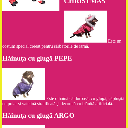
CHRISTMAS
Este un
costum special creeat pentru sărbătorile de iarnă.
Hăinuţa cu glugă PEPE
Este o haină călduroasă, cu glugă, căptuşită
cu polar şi vatelină stratificată şi decorată cu blăniţă artificială.
Hăinuţa cu glugă ARGO