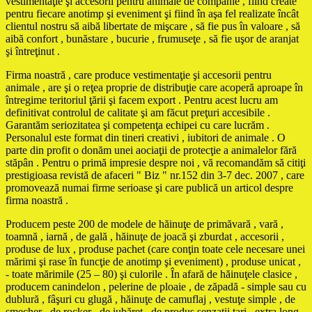
vestimentaţie şi accesorii pentru animale de companie , fiind create
pentru fiecare anotimp şi eveniment şi fiind în aşa fel realizate încât
clientul nostru să aibă libertate de mişcare , să fie pus în valoare , să
aibă confort , bunăstare , bucurie , frumuseţe , să fie uşor de aranjat
şi întreţinut .
Firma noastră , care produce vestimentaţie şi accesorii pentru
animale , are şi o reţea proprie de distribuţie care acoperă aproape în
întregime teritoriul ţării şi facem export . Pentru acest lucru am
definitivat controlul de calitate şi am făcut preţuri accesibile .
Garantăm seriozitatea şi competenţa echipei cu care lucrăm .
Personalul este format din tineri creativi , iubitori de animale . O
parte din profit o donăm unei aociaţii de protecţie a animalelor fără
stăpân . Pentru o primă impresie despre noi , vă recomandăm să citiţi
prestigioasa revistă de afaceri " Biz " nr.152 din 3-7 dec. 2007 , care
promovează numai firme serioase şi care publică un articol despre
firma noastră .
Producem peste 200 de modele de hăinuţe de primăvară , vară ,
toamnă , iarnă , de gală , hăinuţe de joacă şi zburdat , accesorii ,
produse de lux , produse pachet (care conţin toate cele necesare unei
mărimi şi rase în funcţie de anotimp şi eveniment) , produse unicat ,
- toate mărimile (25 – 80) şi culorile . În afară de hăinuţele clasice ,
producem canindelon , pelerine de ploaie , de zăpadă - simple sau cu
dublură , fâşuri cu glugă , hăinuţe de camuflaj , vestuţe simple , de
şmecher , de rocker , de iubăreţ , de produs senzaţii tari , extra long