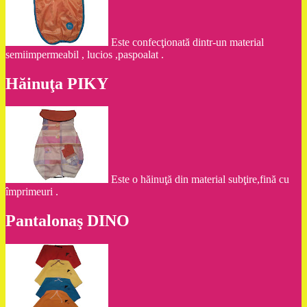
Este confecţionată dintr-un material
semiimpermeabil , lucios ,paspoalat .
Hăinuţa PIKY
Este o hăinuţă din material subţire,fină cu
împrimeuri .
Pantalonaş DINO