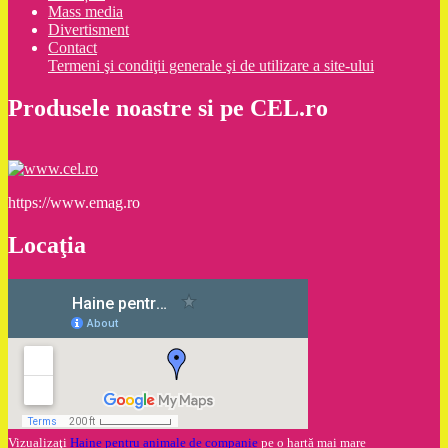
Mass media
Divertisment
Contact
Termeni şi condiţii generale şi de utilizare a site-ului
Produsele noastre si pe CEL.ro
https://www.emag.ro
Locaţia
Vizualizaţi
Haine pentru animale de companie
pe o hartă mai mare