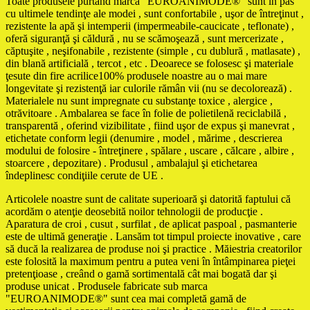
Toate produsele purtând marca "EUROANIMODE®" sunt în pas
cu ultimele tendinţe ale modei , sunt confortabile , uşor de întreţinut ,
rezistente la apă şi intemperii (impermeabile-caucicate , teflonate) ,
oferă siguranţă şi căldură , nu se scămoşează , sunt mercerizate ,
căptuşite , neşifonabile , rezistente (simple , cu dublură , matlasate) ,
din blană artificială , tercot , etc . Deoarece se folosesc şi materiale
ţesute din fire acrilice100% produsele noastre au o mai mare
longevitate şi rezistenţă iar culorile rămân vii (nu se decolorează) .
Materialele nu sunt impregnate cu substanţe toxice , alergice ,
otrăvitoare . Ambalarea se face în folie de polietilenă reciclabilă ,
transparentă , oferind vizibilitate , fiind uşor de expus şi manevrat ,
etichetate conform legii (denumire , model , mărime , descrierea
modului de folosire - întreţinere , spălare , uscare , călcare , albire ,
stoarcere , depozitare) . Produsul , ambalajul şi etichetarea
îndeplinesc condiţiile cerute de UE .
Articolele noastre sunt de calitate superioară şi datorită faptului că
acordăm o atenţie deosebită noilor tehnologii de producţie .
Aparatura de croi , cusut , surfilat , de aplicat paspoal , pasmanterie
este de ultimă generaţie . Lansăm tot timpul proiecte inovative , care
să ducă la realizarea de produse noi şi practice . Măiestria creatorilor
este folosită la maximum pentru a putea veni în întâmpinarea pieţei
pretenţioase , creând o gamă sortimentală cât mai bogată dar şi
produse unicat . Produsele fabricate sub marca
"EUROANIMODE®" sunt cea mai completă gamă de