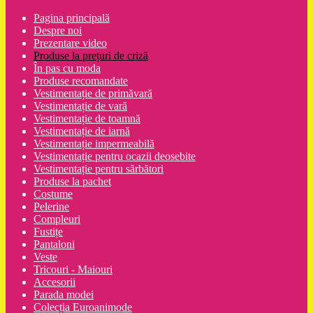
Pagina principală
Despre noi
Prezentare video
Produse la prețuri de criză
În pas cu moda
Produse recomandate
Vestimentație de primăvară
Vestimentație de vară
Vestimentație de toamnă
Vestimentație de iarnă
Vestimentație impermeabilă
Vestimentație pentru ocazii deosebite
Vestimentație pentru sărbători
Produse la pachet
Costume
Pelerine
Compleuri
Fustițe
Pantaloni
Veste
Tricouri - Maiouri
Accesorii
Parada modei
Colecția Euroanimode