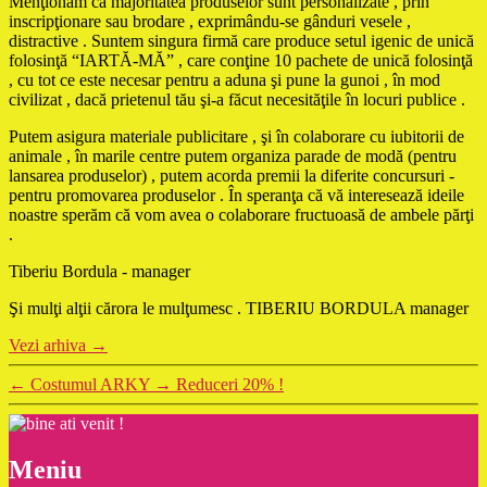
Menţionăm că majoritatea produselor sunt personalizate , prin
inscripţionare sau brodare , exprimându-se gânduri vesele ,
distractive . Suntem singura firmă care produce setul igenic de unică
folosinţă “IARTĂ-MĂ” , care conţine 10 pachete de unică folosinţă
, cu tot ce este necesar pentru a aduna şi pune la gunoi , în mod
civilizat , dacă prietenul tău şi-a făcut necesităţile în locuri publice .
Putem asigura materiale publicitare , şi în colaborare cu iubitorii de
animale , în marile centre putem organiza parade de modă (pentru
lansarea produselor) , putem acorda premii la diferite concursuri -
pentru promovarea produselor . În speranţa că vă interesează ideile
noastre sperăm că vom avea o colaborare fructuoasă de ambele părţi
.
Tiberiu Bordula - manager
Şi mulţi alţii cărora le mulţumesc . TIBERIU BORDULA manager
Vezi arhiva
→
←
Costumul ARKY
→
Reduceri 20% !
Meniu