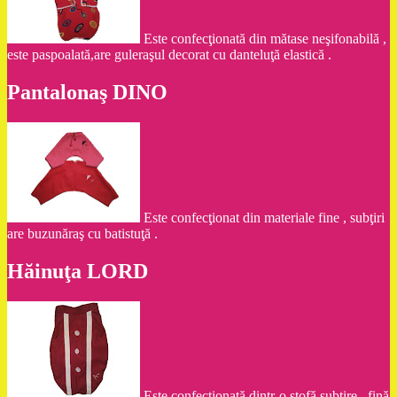
Este confecţionată din mătase neşifonabilă ,
este paspoalată,are guleraşul decorat cu danteluţă elastică .
Pantalonaş DINO
Este confecţionat din materiale fine , subţiri
are buzunăraş cu batistuţă .
Hăinuţa LORD
Este confecţionată dintr-o stofă subţire , fină