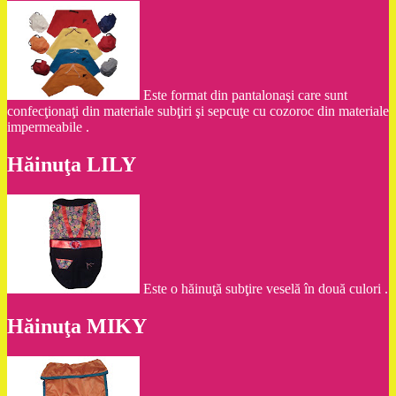
Este format din pantalonaşi care sunt
confecţionaţi din materiale subţiri şi sepcuţe cu cozoroc din materiale
impermeabile .
Hăinuţa LILY
Este o hăinuţă subţire veselă în două culori .
Hăinuţa MIKY