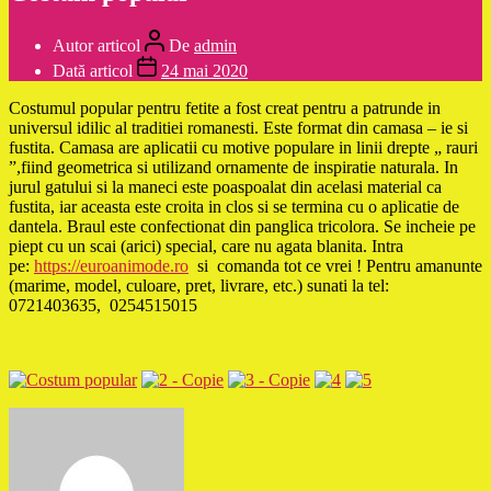
Autor articol
De
admin
Dată articol
24 mai 2020
Costumul popular pentru fetite a fost creat pentru a patrunde in
universul idilic al traditiei romanesti. Este format din camasa – ie si
fustita. Camasa are aplicatii cu motive populare in linii drepte „ rauri
”,fiind geometrica si utilizand ornamente de inspiratie naturala. In
jurul gatului si la maneci este poaspoalat din acelasi material ca
fustita, iar aceasta este croita in clos si se termina cu o aplicatie de
dantela. Braul este confectionat din panglica tricolora. Se incheie pe
piept cu un scai (arici) special, care nu agata blanita. Intra
pe:
https://euroanimode.ro
si comanda tot ce vrei ! Pentru amanunte
(marime, model, culoare, pret, livrare, etc.) sunati la tel:
0721403635, 0254515015