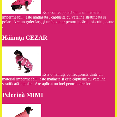
Este confecţionată dintr-un material
impermeabil , este matlasată , căptuşită cu vatelină stratificată şi
polar . Are un guler larg şi un buzunar pentru jucării , biscuiţi , osuţe
.
Hăinuţa CEZAR
Este o hăinuţă confecţionată dintr-un
material impermeabil , este matlastă şi este căptuşită cu vatelină
stratificată şi polar . Are aplicat un inel pentru adresier .
Pelerină MIMI