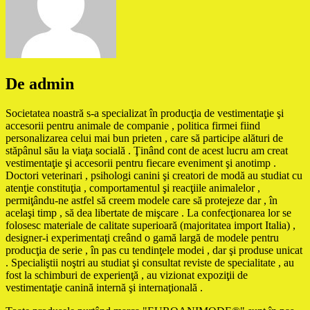
De admin
Societatea noastră s-a specializat în producţia de vestimentaţie şi
accesorii pentru animale de companie , politica firmei fiind
personalizarea celui mai bun prieten , care să participe alături de
stăpânul său la viaţa socială . Ţinând cont de acest lucru am creat
vestimentaţie şi accesorii pentru fiecare eveniment şi anotimp .
Doctori veterinari , psihologi canini şi creatori de modă au studiat cu
atenţie constituţia , comportamentul şi reacţiile animalelor ,
permiţându-ne astfel să creem modele care să protejeze dar , în
acelaşi timp , să dea libertate de mişcare . La confecţionarea lor se
folosesc materiale de calitate superioară (majoritatea import Italia) ,
designer-i experimentaţi creând o gamă largă de modele pentru
producţia de serie , în pas cu tendinţele modei , dar şi produse unicat
. Specialiştii noştri au studiat şi consultat reviste de specialitate , au
fost la schimburi de experienţă , au vizionat expoziţii de
vestimentaţie canină internă şi internaţională .