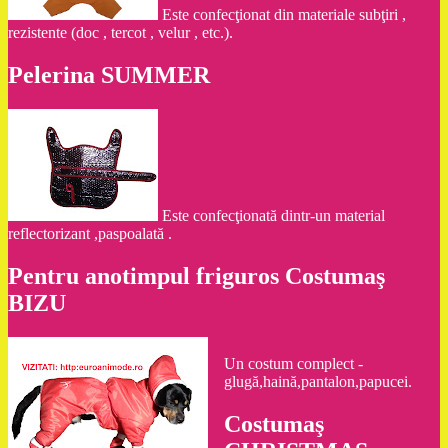
Este confecţionat din materiale subţiri ,
rezistente (doc , tercot , velur , etc.).
Pelerina SUMMER
Este confecţionată dintr-un material
reflectorizant ,paspoalată .
Pentru anotimpul friguros Costumaş
BIZU
Un costum complect -
glugă,haină,pantalon,papucei.
Costumaş