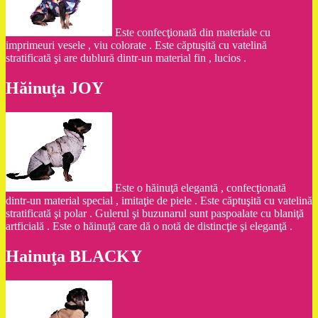
Este confecţionată din materiale cu
imprimeuri vesele , viu colorate . Este căptuşită cu vatelină
stratificată şi are dublură dintr-un material fin , lucios .
Hăinuţa JOY
Este o hăinuţă elegantă , confecţionată
dintr-un material special , imitaţie de piele . Este căptuşită cu vatelină
stratificată şi polar . Gulerul şi buzunarul sunt paspoalate cu blaniţă
artficială . Este o hăinuţă care dă o notă de distincţie şi eleganţă .
Hainuţa BLACKY