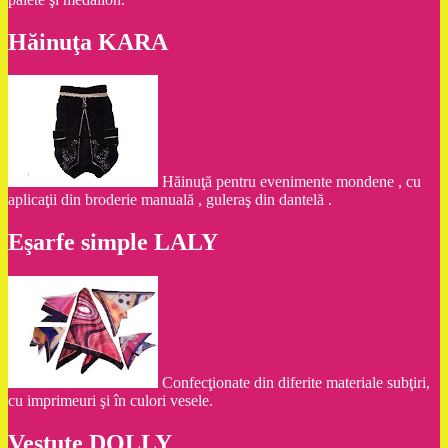
Hăinuţa KARA
Hăinuţă pentru evenimente mondene , cu
aplicaţii din broderie manuală , guleraş din dantelă .
Eşarfe simple LALY
Confecţionate din diferite materiale subţiri,
cu imprimeuri şi în culori vesele.
Vestuţe DOLLY