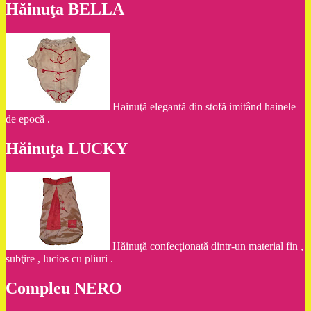
Hăinuţa BELLA
Hainuţă elegantă din stofă imitând hainele
de epocă .
Hăinuţa LUCKY
Hăinuţă confecţionată dintr-un material fin ,
subţire , lucios cu pliuri .
Compleu NERO