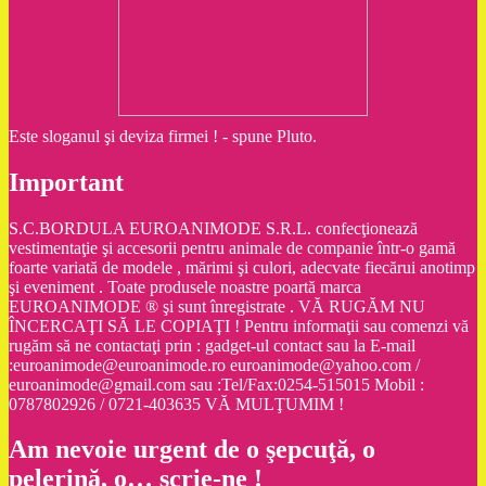
Este sloganul şi deviza firmei ! - spune Pluto.
Important
S.C.BORDULA EUROANIMODE S.R.L. confecţionează
vestimentaţie şi accesorii pentru animale de companie într-o gamă
foarte variată de modele , mărimi şi culori, adecvate fiecărui anotimp
şi eveniment . Toate produsele noastre poartă marca
EUROANIMODE ® şi sunt înregistrate . VĂ RUGĂM NU
ÎNCERCAŢI SĂ LE COPIAŢI ! Pentru informaţii sau comenzi vă
rugăm să ne contactaţi prin : gadget-ul contact sau la E-mail
:euroanimode@euroanimode.ro euroanimode@yahoo.com /
euroanimode@gmail.com sau :Tel/Fax:0254-515015 Mobil :
0787802926 / 0721-403635 VĂ MULŢUMIM !
Am nevoie urgent de o şepcuţă, o
pelerină, o… scrie-ne !