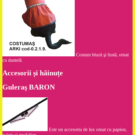
Costum bluză şi fustă, ornat
cu dantelă
Accesorii și hăinuțe
Guleraş BARON
Este un accesoriu de lux ornat cu papion,
paiete şi medalion.