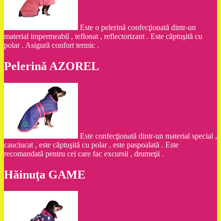
Este o pelerină confecţionată dintr-un
material impermeabil , teflonat , reflectorizant . Este căptuşită cu
polar . Asigură confort termic .
Pelerină AZOREL
Este confecţionată dintr-un material special ,
cauciucat , este căptuşită cu polar , este paspoalată . Este
recomandată pentru cei care fac excursii , drumeţii .
Hăinuţa GAME