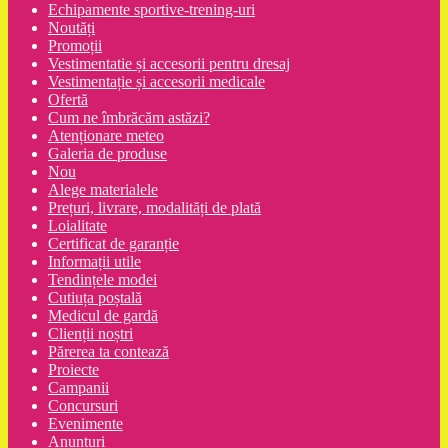
Echipamente sportive-trening-uri
Noutăți
Promoții
Vestimentatie și accesorii pentru dresaj
Vestimentație și accesorii medicale
Ofertă
Cum ne îmbrăcăm astăzi?
Atenționare meteo
Galeria de produse
Nou
Alege materialele
Prețuri, livrare, modalități de plată
Loialitate
Certificat de garanție
Informații utile
Tendințele modei
Cutiuța poștală
Medicul de gardă
Clienții noștri
Părerea ta contează
Proiecte
Campanii
Concursuri
Evenimente
Anunțuri