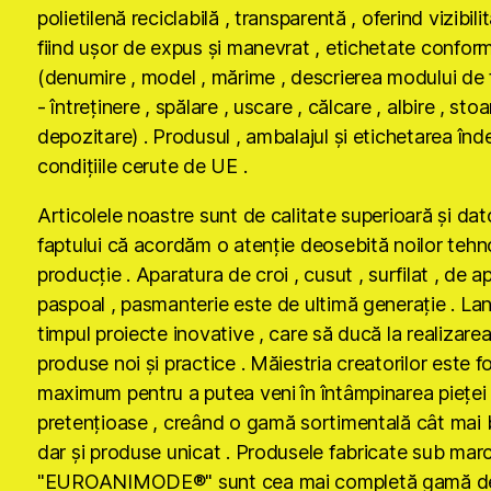
polietilenă reciclabilă , transparentă , oferind vizibilit
fiind uşor de expus şi manevrat , etichetate conform
(denumire , model , mărime , descrierea modului de 
- întreţinere , spălare , uscare , călcare , albire , stoa
depozitare) . Produsul , ambalajul şi etichetarea înd
condiţiile cerute de UE .
Articolele noastre sunt de calitate superioară şi dat
faptului că acordăm o atenţie deosebită noilor tehn
producţie . Aparatura de croi , cusut , surfilat , de ap
paspoal , pasmanterie este de ultimă generaţie . La
timpul proiecte inovative , care să ducă la realizare
produse noi şi practice . Măiestria creatorilor este fo
maximum pentru a putea veni în întâmpinarea pieţei
pretenţioase , creând o gamă sortimentală cât mai
dar şi produse unicat . Produsele fabricate sub mar
"EUROANIMODE®" sunt cea mai completă gamă d