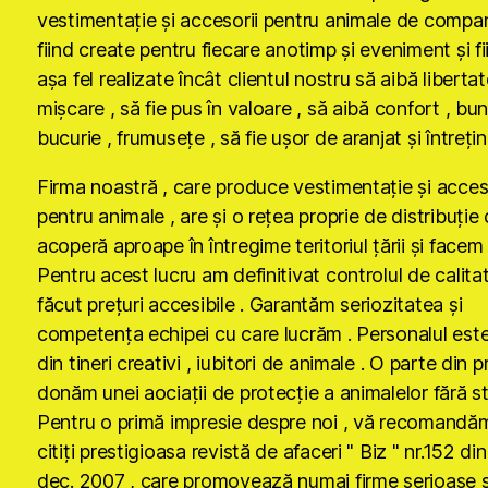
vestimentaţie şi accesorii pentru animale de compan
fiind create pentru fiecare anotimp şi eveniment şi fi
aşa fel realizate încât clientul nostru să aibă liberta
mişcare , să fie pus în valoare , să aibă confort , bun
bucurie , frumuseţe , să fie uşor de aranjat şi întreţin
Firma noastră , care produce vestimentaţie şi acces
pentru animale , are şi o reţea proprie de distribuţie
acoperă aproape în întregime teritoriul ţării şi facem
Pentru acest lucru am definitivat controlul de calita
făcut preţuri accesibile . Garantăm seriozitatea şi
competenţa echipei cu care lucrăm . Personalul est
din tineri creativi , iubitori de animale . O parte din p
donăm unei aociaţii de protecţie a animalelor fără s
Pentru o primă impresie despre noi , vă recomandă
citiţi prestigioasa revistă de afaceri " Biz " nr.152 di
dec. 2007 , care promovează numai firme serioase ş