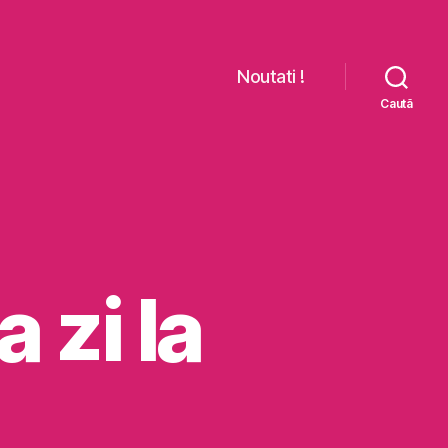
Noutati !
Caută
 zi la