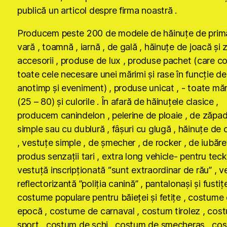
publică un articol despre firma noastră .
Producem peste 200 de modele de hăinuţe de primă
vară , toamnă , iarnă , de gală , hăinuţe de joacă şi 
accesorii , produse de lux , produse pachet (care co
toate cele necesare unei mărimi şi rase în funcţie de
anotimp şi eveniment) , produse unicat , - toate măr
(25 – 80) şi culorile . În afară de hăinuţele clasice ,
producem canindelon , pelerine de ploaie , de zăpad
simple sau cu dublură , fâşuri cu glugă , hăinuţe de 
, vestuţe simple , de şmecher , de rocker , de iubăre
produs senzaţii tari , extra long vehicle- pentru tecke
vestuţă inscripţionată “sunt extraordinar de rău” , v
reflectorizantă ”poliţia canină” , pantalonaşi şi fustiţe
costume populare pentru băieţei şi fetiţe , costume
epocă , costume de carnaval , costum tirolez , cos
sport , costum de schi , costum de şmecheraş , co