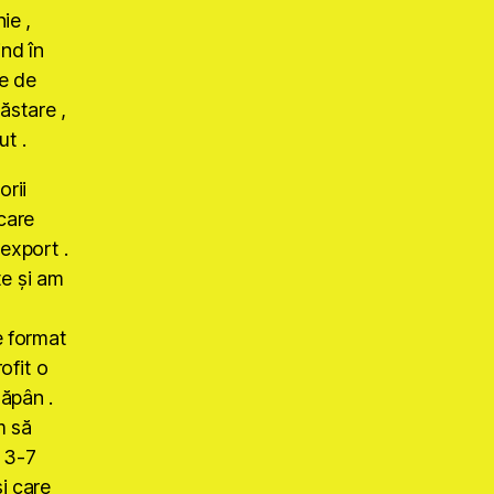
ie ,
ind în
te de
ăstare ,
ut .
orii
 care
 export .
te şi am
e format
rofit o
tăpân .
m să
n 3-7
i care