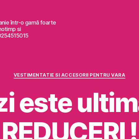
anie într-o gamă foarte
notimp si
 0254515015
Categorii
VESTIMENTATIE SI ACCESORII PENTRU VARA
i este ultima
REDUCERI !