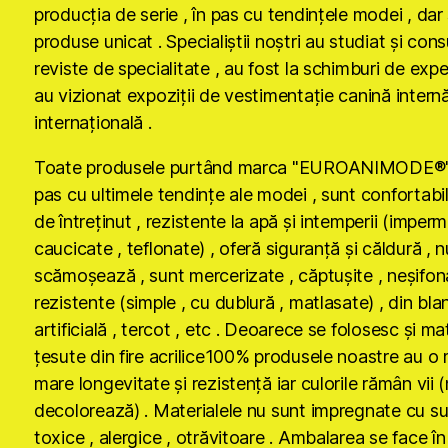
producţia de serie , în pas cu tendinţele modei , dar 
produse unicat . Specialiştii noştri au studiat şi cons
reviste de specialitate , au fost la schimburi de expe
au vizionat expoziţii de vestimentaţie canină internă
internaţională .
Toate produsele purtând marca "EUROANIMODE®" 
pas cu ultimele tendinţe ale modei , sunt confortabil
de întreţinut , rezistente la apă şi intemperii (imper
caucicate , teflonate) , oferă siguranţă şi căldură , n
scămoşează , sunt mercerizate , căptuşite , neşifona
rezistente (simple , cu dublură , matlasate) , din bla
artificială , tercot , etc . Deoarece se folosesc şi ma
ţesute din fire acrilice100% produsele noastre au o 
mare longevitate şi rezistenţă iar culorile rămân vii 
decolorează) . Materialele nu sunt impregnate cu s
toxice , alergice , otrăvitoare . Ambalarea se face în