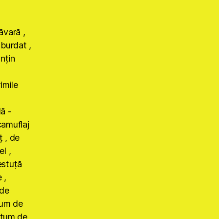
vară ,
zburdat ,
nţin
imile
ă -
camuflaj
ţ , de
l ,
estuţă
 ,
 de
tum de
stum de