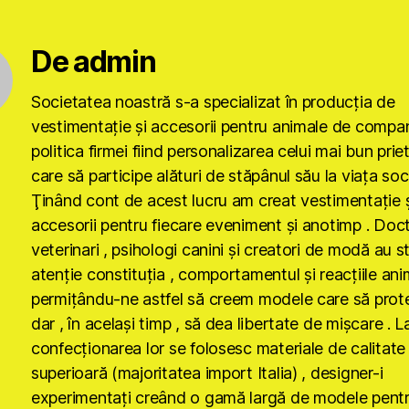
De admin
Societatea noastră s-a specializat în producţia de
vestimentaţie şi accesorii pentru animale de compan
politica firmei fiind personalizarea celui mai bun prie
care să participe alături de stăpânul său la viaţa soci
Ţinând cont de acest lucru am creat vestimentaţie ş
accesorii pentru fiecare eveniment şi anotimp . Doct
veterinari , psihologi canini şi creatori de modă au s
atenţie constituţia , comportamentul şi reacţiile anim
permiţându-ne astfel să creem modele care să prot
dar , în acelaşi timp , să dea libertate de mişcare . L
confecţionarea lor se folosesc materiale de calitate
superioară (majoritatea import Italia) , designer-i
experimentaţi creând o gamă largă de modele pent