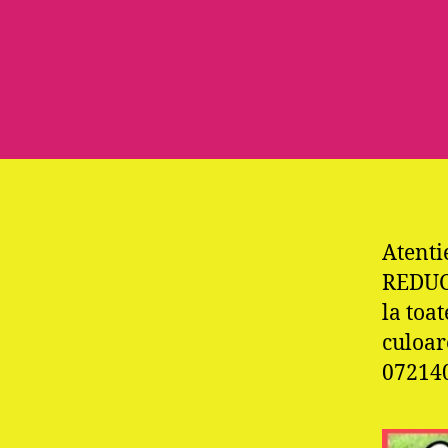
Atent
REDUCE
la toa
culoare
072140