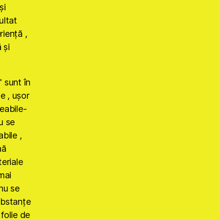
şi
ultat
rienţă ,
 şi
sunt în
e , uşor
meabile-
u se
bile ,
nă
teriale
mai
(nu se
ubstanţe
 folie de