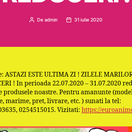
De
admin
31 iulie 2020
Autor
Dată
articol
articol
ie: ASTAZI ESTE ULTIMA ZI ! ZILELE MARILO
RI ! In perioada 22.07.2020 – 31.07.2020 re
te produsele noastre. Pentru amanunte (model
, marime, pret, livrare, etc. ) sunati la tel:
3635, 0254515015. Vizitati:
https://euroanim