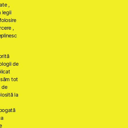
ate ,
 legii
folosire
rcere ,
eplinesc
orită
ologii de
licat
nsăm tot
a de
losită la
 bogată
ca
e