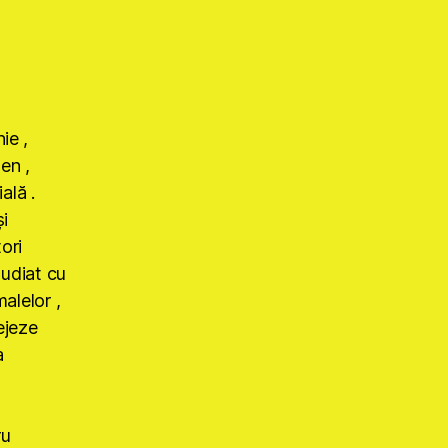
ie ,
ten ,
ală .
i
ori
tudiat cu
alelor ,
ejeze
a
ru