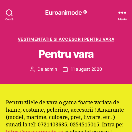
Euroanimode ®
Caută
Meniu
Categorii
VESTIMENTATIE SI ACCESORII PENTRU VARA
Pentru vara
De
admin
11 august 2020
Autor
Dată
articol
articol
Pentru zilele de vara o gama foarte variata de
haine, costume, pelerine, accesorii ! Amanunte
(model, marime, culoare, pret, livrare, etc. )
sunati la tel: 0721403635, 0254515015. Intra pe: