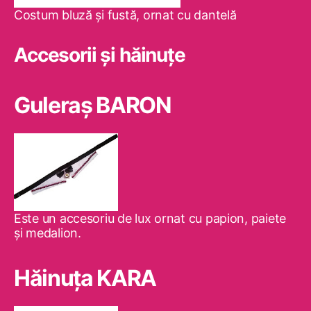
Costum bluză şi fustă, ornat cu dantelă
Accesorii și hăinuțe
Guleraş BARON
Este un accesoriu de lux ornat cu papion, paiete
şi medalion.
Hăinuţa KARA