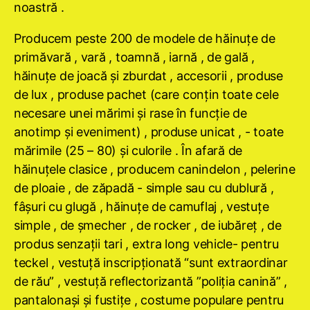
noastră .
Producem peste 200 de modele de hăinuţe de
primăvară , vară , toamnă , iarnă , de gală ,
hăinuţe de joacă şi zburdat , accesorii , produse
de lux , produse pachet (care conţin toate cele
necesare unei mărimi şi rase în funcţie de
anotimp şi eveniment) , produse unicat , - toate
mărimile (25 – 80) şi culorile . În afară de
hăinuţele clasice , producem canindelon , pelerine
de ploaie , de zăpadă - simple sau cu dublură ,
fâşuri cu glugă , hăinuţe de camuflaj , vestuţe
simple , de şmecher , de rocker , de iubăreţ , de
produs senzaţii tari , extra long vehicle- pentru
teckel , vestuţă inscripţionată “sunt extraordinar
de rău” , vestuţă reflectorizantă ”poliţia canină” ,
pantalonaşi şi fustiţe , costume populare pentru