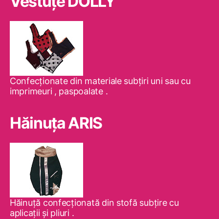
Vestuţe DOLLY
Confecţionate din materiale subţiri uni sau cu
imprimeuri , paspoalate .
Hăinuţa ARIS
Hăinuţă confecţionată din stofă subţire cu
aplicaţii şi pliuri .