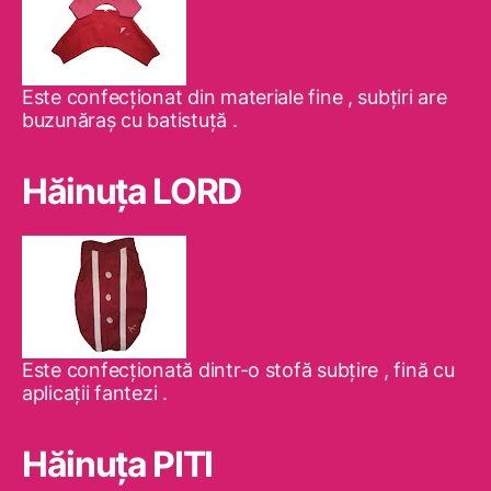
Este confecţionat din materiale fine , subţiri are
buzunăraş cu batistuţă .
Hăinuţa LORD
Este confecţionată dintr-o stofă subţire , fină cu
aplicaţii fantezi .
Hăinuţa PITI