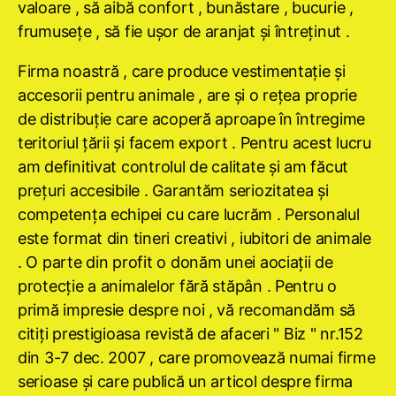
valoare , să aibă confort , bunăstare , bucurie ,
frumuseţe , să fie uşor de aranjat şi întreţinut .
Firma noastră , care produce vestimentaţie şi
accesorii pentru animale , are şi o reţea proprie
de distribuţie care acoperă aproape în întregime
teritoriul ţării şi facem export . Pentru acest lucru
am definitivat controlul de calitate şi am făcut
preţuri accesibile . Garantăm seriozitatea şi
competenţa echipei cu care lucrăm . Personalul
este format din tineri creativi , iubitori de animale
. O parte din profit o donăm unei aociaţii de
protecţie a animalelor fără stăpân . Pentru o
primă impresie despre noi , vă recomandăm să
citiţi prestigioasa revistă de afaceri " Biz " nr.152
din 3-7 dec. 2007 , care promovează numai firme
serioase şi care publică un articol despre firma