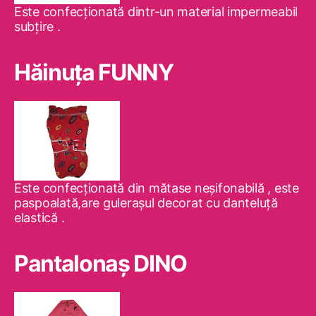
Este confecţionată dintr-un material impermeabil
subţire .
Hăinuţa FUNNY
Este confecţionată din mătase neşifonabilă , este
paspoalată,are guleraşul decorat cu danteluţă
elastică .
Pantalonaş DINO