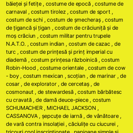
băieţei şi fetiţe , costume de epocă , costume de
carnaval , costum tirolez , costum de sport ,
costum de schi , costum de şmecheraş , costum
de ţigancă şi ţigan , costum de crăciuniţă şi de
moş crăciun , costum militar pentru trupele
N.A.T.O. , costum indian , costum de cazac , de
turc , costum de prinţesă şi prinţ imperial cu
diademă , costum prinţesa războinică , costum
Robin-Hood , costume orientale , costum de cow
- boy , costum mexican , scoţian , de marinar , de
cosar , de explorator , de cercetaş , de
cosmonaut , de stewardesă , costum bărbătesc
cu cravată , de damă deuce-piece , costum
SCHUMACHER , MICHAEL JACKSON ,
CASSANOVA , şepcuţe de iarnă , de vânătoare ,
de vară contra insolaţiei , căciuliţe cu ciucurei ,
tricouri cool inscripţionate , papioane simple şi