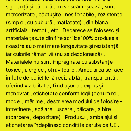
siguranţă şi căldură , nu se scămoşează , sunt
mercerizate , căptuşite , neşifonabile , rezistente
(simple , cu dublură , matlasate) , din blană
artificială , tercot , etc . Deoarece se folosesc şi
materiale ţesute din fire acrilice100% produsele
noastre au o mai mare longevitate şi rezistenţă
iar culorile rămân vii (nu se decolorează) .
Materialele nu sunt impregnate cu substanţe
toxice , alergice , otrăvitoare . Ambalarea se face
în folie de polietilenă reciclabilă , transparentă ,
oferind vizibilitate , fiind uşor de expus şi
manevrat , etichetate conform legii (denumire ,
model , mărime , descrierea modului de folosire -
întreţinere , spălare , uscare , călcare , albire ,
stoarcere , depozitare) . Produsul , ambalajul şi
etichetarea îndeplinesc condiţiile cerute de UE .