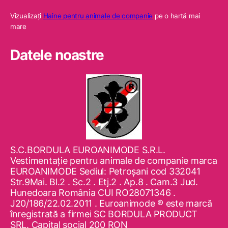
Vizualizaţi
Haine pentru animale de companie
pe o hartă mai
mare
Datele noastre
S.C.BORDULA EUROANIMODE S.R.L.
Vestimentaţie pentru animale de companie marca
EUROANIMODE Sediul: Petroşani cod 332041
Str.9Mai. Bl.2 . Sc.2 . Etj.2 . Ap.8 . Cam.3 Jud.
Hunedoara România CUI RO28071346 .
J20/186/22.02.2011 . Euroanimode ® este marcă
înregistrată a firmei SC BORDULA PRODUCT
SRL. Capital social 200 RON