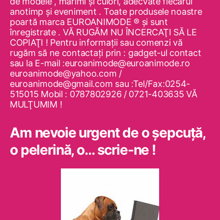
de modele , mărimi şi culori, adecvate fiecărui
anotimp şi eveniment . Toate produsele noastre
poartă marca EUROANIMODE ® şi sunt
înregistrate . VĂ RUGĂM NU ÎNCERCAŢI SĂ LE
COPIAŢI ! Pentru informaţii sau comenzi vă
rugăm să ne contactaţi prin : gadget-ul contact
sau la E-mail :euroanimode@euroanimode.ro
euroanimode@yahoo.com /
euroanimode@gmail.com sau :Tel/Fax:0254-
515015 Mobil : 0787802926 / 0721-403635 VĂ
MULŢUMIM !
Am nevoie urgent de o şepcuţă,
o pelerină, o… scrie-ne !