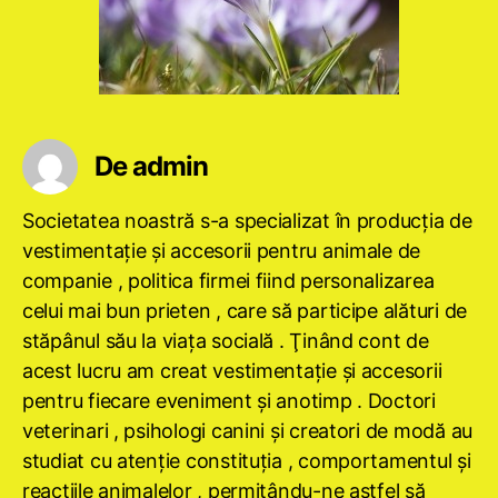
De admin
Societatea noastră s-a specializat în producţia de
vestimentaţie şi accesorii pentru animale de
companie , politica firmei fiind personalizarea
celui mai bun prieten , care să participe alături de
stăpânul său la viaţa socială . Ţinând cont de
acest lucru am creat vestimentaţie şi accesorii
pentru fiecare eveniment şi anotimp . Doctori
veterinari , psihologi canini şi creatori de modă au
studiat cu atenţie constituţia , comportamentul şi
reacţiile animalelor , permiţându-ne astfel să