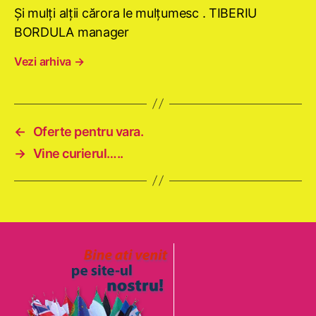
Şi mulţi alţii cărora le mulţumesc . TIBERIU
BORDULA manager
Vezi arhiva
→
←
Oferte pentru vara.
→
Vine curierul…..