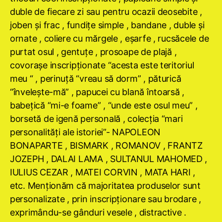
duble de fiecare zi sau pentru ocazii deosebite ,
joben şi frac , fundiţe simple , bandane , duble şi
ornate , coliere cu mărgele , eşarfe , rucsăcele de
purtat osul , gentuţe , prosoape de plajă ,
covoraşe inscripţionate “acesta este teritoriul
meu “ , perinuţă “vreau să dorm” , păturică
“înveleşte-mă” , papucei cu blană întoarsă ,
babeţică “mi-e foame” , “unde este osul meu” ,
borsetă de igenă personală , colecţia “mari
personalităţi ale istoriei”- NAPOLEON
BONAPARTE , BISMARK , ROMANOV , FRANTZ
JOZEPH , DALAI LAMA , SULTANUL MAHOMED ,
IULIUS CEZAR , MATEI CORVIN , MATA HARI ,
etc. Menţionăm că majoritatea produselor sunt
personalizate , prin inscripţionare sau brodare ,
exprimându-se gânduri vesele , distractive .