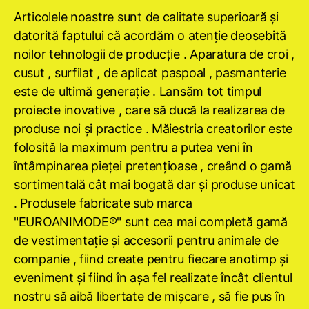
Articolele noastre sunt de calitate superioară şi
datorită faptului că acordăm o atenţie deosebită
noilor tehnologii de producţie . Aparatura de croi ,
cusut , surfilat , de aplicat paspoal , pasmanterie
este de ultimă generaţie . Lansăm tot timpul
proiecte inovative , care să ducă la realizarea de
produse noi şi practice . Măiestria creatorilor este
folosită la maximum pentru a putea veni în
întâmpinarea pieţei pretenţioase , creând o gamă
sortimentală cât mai bogată dar şi produse unicat
. Produsele fabricate sub marca
"EUROANIMODE®" sunt cea mai completă gamă
de vestimentaţie şi accesorii pentru animale de
companie , fiind create pentru fiecare anotimp şi
eveniment şi fiind în aşa fel realizate încât clientul
nostru să aibă libertate de mişcare , să fie pus în