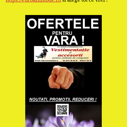
https://euroanimode.ro
si alege tot ce vrei !