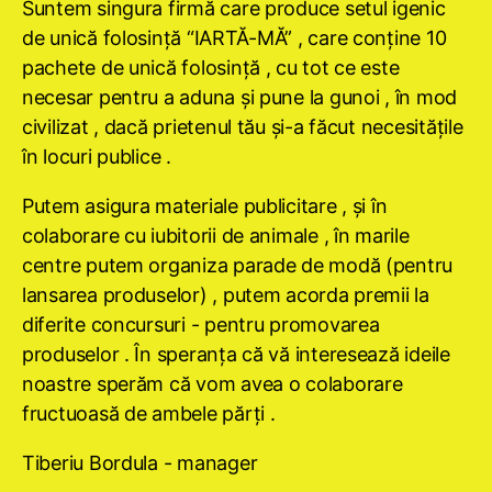
Suntem singura firmă care produce setul igenic
de unică folosinţă “IARTĂ-MĂ” , care conţine 10
pachete de unică folosinţă , cu tot ce este
necesar pentru a aduna şi pune la gunoi , în mod
civilizat , dacă prietenul tău şi-a făcut necesităţile
în locuri publice .
Putem asigura materiale publicitare , şi în
colaborare cu iubitorii de animale , în marile
centre putem organiza parade de modă (pentru
lansarea produselor) , putem acorda premii la
diferite concursuri - pentru promovarea
produselor . În speranţa că vă interesează ideile
noastre sperăm că vom avea o colaborare
fructuoasă de ambele părţi .
Tiberiu Bordula - manager