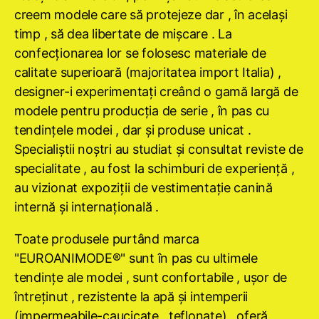
creem modele care să protejeze dar , în acelaşi
timp , să dea libertate de mişcare . La
confecţionarea lor se folosesc materiale de
calitate superioară (majoritatea import Italia) ,
designer-i experimentaţi creând o gamă largă de
modele pentru producţia de serie , în pas cu
tendinţele modei , dar şi produse unicat .
Specialiştii noştri au studiat şi consultat reviste de
specialitate , au fost la schimburi de experienţă ,
au vizionat expoziţii de vestimentaţie canină
internă şi internaţională .
Toate produsele purtând marca
"EUROANIMODE®" sunt în pas cu ultimele
tendinţe ale modei , sunt confortabile , uşor de
întreţinut , rezistente la apă şi intemperii
(impermeabile-caucicate , teflonate) , oferă