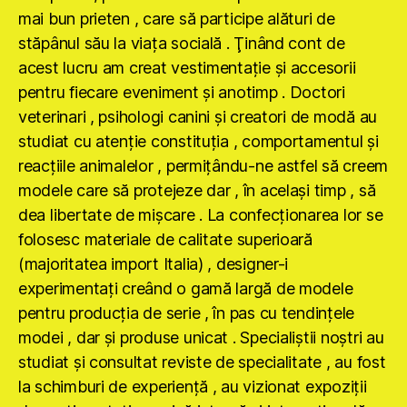
mai bun prieten , care să participe alături de
stăpânul său la viaţa socială . Ţinând cont de
acest lucru am creat vestimentaţie şi accesorii
pentru fiecare eveniment şi anotimp . Doctori
veterinari , psihologi canini şi creatori de modă au
studiat cu atenţie constituţia , comportamentul şi
reacţiile animalelor , permiţându-ne astfel să creem
modele care să protejeze dar , în acelaşi timp , să
dea libertate de mişcare . La confecţionarea lor se
folosesc materiale de calitate superioară
(majoritatea import Italia) , designer-i
experimentaţi creând o gamă largă de modele
pentru producţia de serie , în pas cu tendinţele
modei , dar şi produse unicat . Specialiştii noştri au
studiat şi consultat reviste de specialitate , au fost
la schimburi de experienţă , au vizionat expoziţii