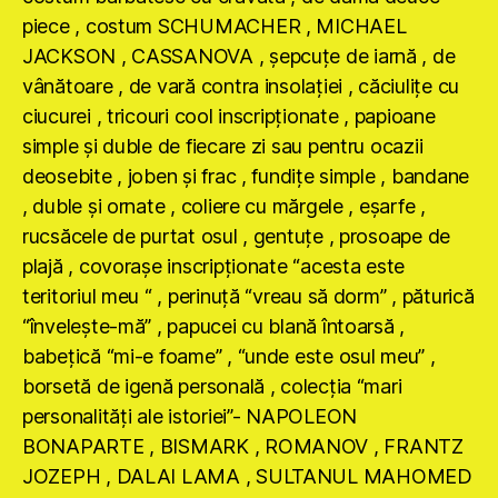
piece , costum SCHUMACHER , MICHAEL
JACKSON , CASSANOVA , şepcuţe de iarnă , de
vânătoare , de vară contra insolaţiei , căciuliţe cu
ciucurei , tricouri cool inscripţionate , papioane
simple şi duble de fiecare zi sau pentru ocazii
deosebite , joben şi frac , fundiţe simple , bandane
, duble şi ornate , coliere cu mărgele , eşarfe ,
rucsăcele de purtat osul , gentuţe , prosoape de
plajă , covoraşe inscripţionate “acesta este
teritoriul meu “ , perinuţă “vreau să dorm” , păturică
“înveleşte-mă” , papucei cu blană întoarsă ,
babeţică “mi-e foame” , “unde este osul meu” ,
borsetă de igenă personală , colecţia “mari
personalităţi ale istoriei”- NAPOLEON
BONAPARTE , BISMARK , ROMANOV , FRANTZ
JOZEPH , DALAI LAMA , SULTANUL MAHOMED