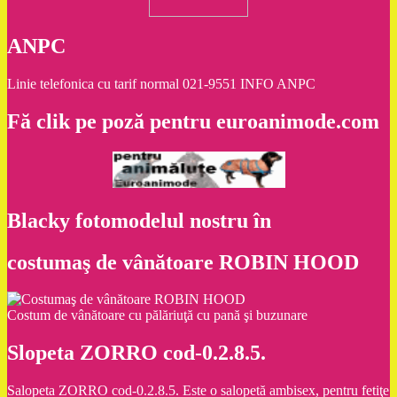
ANPC
Linie telefonica cu tarif normal 021-9551 INFO ANPC
Fă clik pe poză pentru euroanimode.com
Blacky fotomodelul nostru în
costumaş de vânătoare ROBIN HOOD
Costum de vânătoare cu pălăriuţă cu pană şi buzunare
Slopeta ZORRO cod-0.2.8.5.
Salopeta ZORRO cod-0.2.8.5. Este o salopetă ambisex, pentru fetiţe