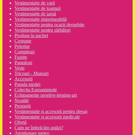
Vestimentație de vară
Vestimentație de toamnă
Vestimentație de iarnă
Vestimentație impermeabilă
Vestimentație pentru ocazii deosebite
Vestimentație pentru sărbători
Produse la pachet
Costume
Pelerine
Compleuri
Fustițe
Pantaloni
Veste
Tricouri - Maiouri
Accesorii
Parada modei
Colecția Euroanimode
Echipamente sportive-trening-uri
Noutăți
Promoții
Vestimentatie și accesorii pentru dresaj
Vestimentație și accesorii medicale
Ofertă
Cum ne îmbrăcăm astăzi?
Atenționare meteo