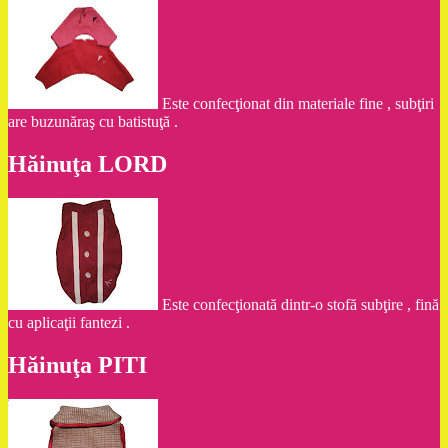
Este confecţionat din materiale fine , subţiri
are buzunăraş cu batistuţă .
Hăinuţa LORD
Este confecţionată dintr-o stofă subţire , fină
cu aplicaţii fantezi .
Hăinuţa PITI