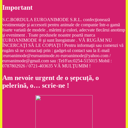
Important
S.C.BORDULA EUROANIMODE S.R.L. confecţionează
vestimentaţie şi accesorii pentru animale de companie într-o gamă
foarte variată de modele , mărimi şi culori, adecvate fiecărui anotimp
şi eveniment . Toate produsele noastre poartă marca
EUROANIMODE ® şi sunt înregistrate . VĂ RUGĂM NU
ÎNCERCAŢI SĂ LE COPIAŢI ! Pentru informaţii sau comenzi vă
rugăm să ne contactaţi prin : gadget-ul contact sau la E-mail
:euroanimode@euroanimode.ro euroanimode@yahoo.com /
euroanimode@gmail.com sau :Tel/Fax:0254-515015 Mobil :
0787802926 / 0721-403635 VĂ MULŢUMIM !
Am nevoie urgent de o şepcuţă, o
pelerină, o… scrie-ne !