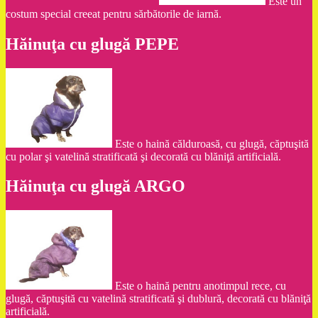
Este un
costum special creeat pentru sărbătorile de iarnă.
Hăinuţa cu glugă PEPE
Este o haină călduroasă, cu glugă, căptuşită
cu polar şi vatelină stratificată şi decorată cu blăniţă artificială.
Hăinuţa cu glugă ARGO
Este o haină pentru anotimpul rece, cu
glugă, căptuşită cu vatelină stratificată şi dublură, decorată cu blăniţă
artificială.