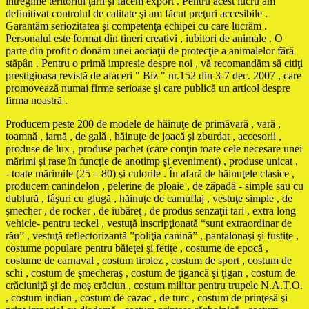
întregime teritoriul ţării şi facem export . Pentru acest lucru am
definitivat controlul de calitate şi am făcut preţuri accesibile .
Garantăm seriozitatea şi competenţa echipei cu care lucrăm .
Personalul este format din tineri creativi , iubitori de animale . O
parte din profit o donăm unei aociaţii de protecţie a animalelor fără
stăpân . Pentru o primă impresie despre noi , vă recomandăm să citiţi
prestigioasa revistă de afaceri " Biz " nr.152 din 3-7 dec. 2007 , care
promovează numai firme serioase şi care publică un articol despre
firma noastră .
Producem peste 200 de modele de hăinuţe de primăvară , vară ,
toamnă , iarnă , de gală , hăinuţe de joacă şi zburdat , accesorii ,
produse de lux , produse pachet (care conţin toate cele necesare unei
mărimi şi rase în funcţie de anotimp şi eveniment) , produse unicat ,
- toate mărimile (25 – 80) şi culorile . În afară de hăinuţele clasice ,
producem canindelon , pelerine de ploaie , de zăpadă - simple sau cu
dublură , fâşuri cu glugă , hăinuţe de camuflaj , vestuţe simple , de
şmecher , de rocker , de iubăreţ , de produs senzaţii tari , extra long
vehicle- pentru teckel , vestuţă inscripţionată “sunt extraordinar de
rău” , vestuţă reflectorizantă ”poliţia canină” , pantalonaşi şi fustiţe ,
costume populare pentru băieţei şi fetiţe , costume de epocă ,
costume de carnaval , costum tirolez , costum de sport , costum de
schi , costum de şmecheraş , costum de ţigancă şi ţigan , costum de
crăciuniţă şi de moş crăciun , costum militar pentru trupele N.A.T.O.
, costum indian , costum de cazac , de turc , costum de prinţesă şi