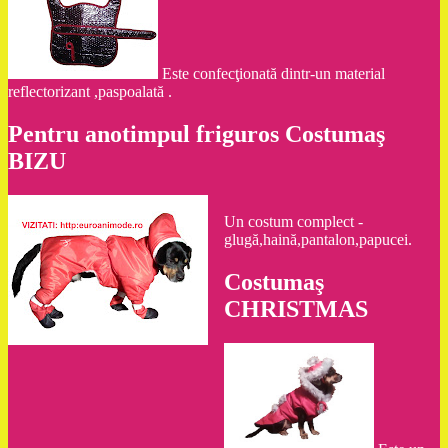
Este confecţionată dintr-un material
reflectorizant ,paspoalată .
Pentru anotimpul friguros Costumaş
BIZU
Un costum complect -
glugă,haină,pantalon,papucei.
Costumaş
CHRISTMAS