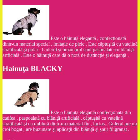
Este o hăinuţă elegantă , confecţionată
dintr-un material special , imitaţie de piele . Este căptuşită cu vatelină
stratificată şi polar . Gulerul şi buzunarul sunt paspoalate cu blaniţă
artficială . Este o hăinuţă care dă o notă de distincţie şi eleganţă .
Hainuţa BLACKY
Este o hăinuţă elegantă confecţionată din
catifea , paspoalată cu blăniţă artificială , căptuşită cu vatelină
stratificată şi cu dublură dintr-un material fin , lucios . Gulerul are un
croi bogat , are buzunare şi aplicaţii din blăniţă şi şnur filigranat .