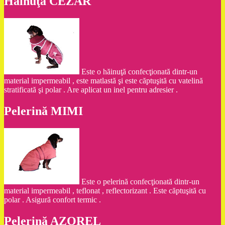
Hăinuţa CEZAR
Este o hăinuţă confecţionată dintr-un
material impermeabil , este matlastă şi este căptuşită cu vatelină
stratificată şi polar . Are aplicat un inel pentru adresier .
Pelerină MIMI
Este o pelerină confecţionată dintr-un
material impermeabil , teflonat , reflectorizant . Este căptuşită cu
polar . Asigură confort termic .
Pelerină AZOREL