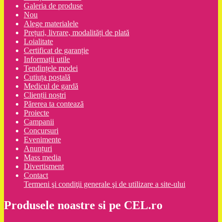
Galeria de produse
Nou
Alege materialele
Prețuri, livrare, modalități de plată
Loialitate
Certificat de garanție
Informații utile
Tendințele modei
Cutiuța poștală
Medicul de gardă
Clienții noștri
Părerea ta contează
Proiecte
Campanii
Concursuri
Evenimente
Anunțuri
Mass media
Divertisment
Contact
Termeni şi condiţii generale şi de utilizare a site-ului
Produsele noastre si pe CEL.ro