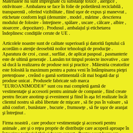
Materialele nu sunt impregnate cu substanţe toxice , alergice ,
otrăvitoare . Ambalarea se face în folie de polietilenă reciclabilă ,
transparentă , oferind vizibilitate , fiind uşor de expus şi manevrat ,
etichetate conform legii (denumire , model , mărime , descrierea
modului de folosire - întreţinere , spălare , uscare , călcare , albire ,
stoarcere , depozitare) . Produsul , ambalajul şi etichetarea
îndeplinesc condiţiile cerute de UE .
Articolele noastre sunt de calitate superioară şi datorită faptului că
acordăm o atenţie deosebită noilor tehnologii de producţie .
Aparatura de croi , cusut , surfilat , de aplicat paspoal , pasmanterie
este de ultimă generaţie . Lansăm tot timpul proiecte inovative , care
să ducă la realizarea de produse noi şi practice . Măiestria creatorilor
este folosită la maximum pentru a putea veni în întâmpinarea pieţei
pretenţioase , creând o gamă sortimentală cât mai bogată dar şi
produse unicat . Produsele fabricate sub marca
"EUROANIMODE®" sunt cea mai completă gamă de
vestimentaţie şi accesorii pentru animale de companie , fiind create
pentru fiecare anotimp şi eveniment şi fiind în aşa fel realizate încât
clientul nostru să aibă libertate de mişcare , să fie pus în valoare , să
aibă confort , bunăstare , bucurie , frumuseţe , să fie uşor de aranjat
şi întreţinut .
Firma noastră , care produce vestimentaţie şi accesorii pentru
animale , are şi o reţea proprie de distribuţie care acoperă aproape în