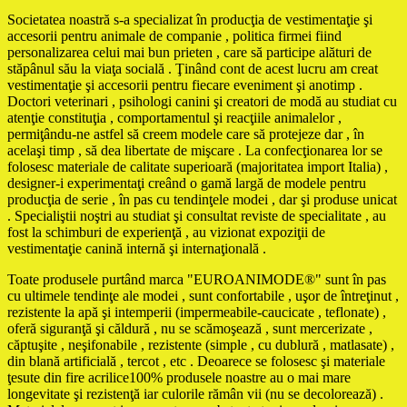
Societatea noastră s-a specializat în producţia de vestimentaţie şi
accesorii pentru animale de companie , politica firmei fiind
personalizarea celui mai bun prieten , care să participe alături de
stăpânul său la viaţa socială . Ţinând cont de acest lucru am creat
vestimentaţie şi accesorii pentru fiecare eveniment şi anotimp .
Doctori veterinari , psihologi canini şi creatori de modă au studiat cu
atenţie constituţia , comportamentul şi reacţiile animalelor ,
permiţându-ne astfel să creem modele care să protejeze dar , în
acelaşi timp , să dea libertate de mişcare . La confecţionarea lor se
folosesc materiale de calitate superioară (majoritatea import Italia) ,
designer-i experimentaţi creând o gamă largă de modele pentru
producţia de serie , în pas cu tendinţele modei , dar şi produse unicat
. Specialiştii noştri au studiat şi consultat reviste de specialitate , au
fost la schimburi de experienţă , au vizionat expoziţii de
vestimentaţie canină internă şi internaţională .
Toate produsele purtând marca "EUROANIMODE®" sunt în pas
cu ultimele tendinţe ale modei , sunt confortabile , uşor de întreţinut ,
rezistente la apă şi intemperii (impermeabile-caucicate , teflonate) ,
oferă siguranţă şi căldură , nu se scămoşează , sunt mercerizate ,
căptuşite , neşifonabile , rezistente (simple , cu dublură , matlasate) ,
din blană artificială , tercot , etc . Deoarece se folosesc şi materiale
ţesute din fire acrilice100% produsele noastre au o mai mare
longevitate şi rezistenţă iar culorile rămân vii (nu se decolorează) .