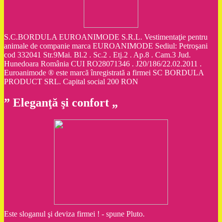
S.C.BORDULA EUROANIMODE S.R.L. Vestimentaţie pentru
animale de companie marca EUROANIMODE Sediul: Petroşani
cod 332041 Str.9Mai. Bl.2 . Sc.2 . Etj.2 . Ap.8 . Cam.3 Jud.
Hunedoara România CUI RO28071346 . J20/186/22.02.2011 .
Euroanimode ® este marcă înregistrată a firmei SC BORDULA
PRODUCT SRL. Capital social 200 RON
” Eleganţă şi confort „
Este sloganul şi deviza firmei ! - spune Pluto.