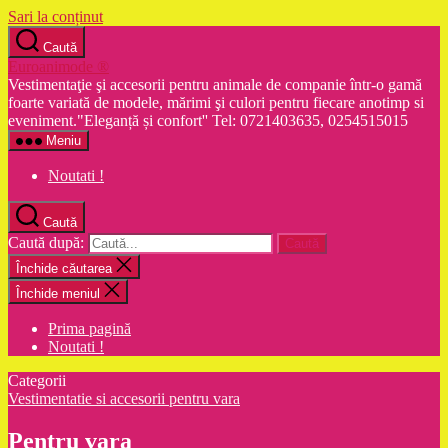
Sari la conținut
Caută
Euroanimode ®
Vestimentaţie şi accesorii pentru animale de companie într-o gamă
foarte variată de modele, mărimi şi culori pentru fiecare anotimp si
eveniment."Eleganță și confort'' Tel: 0721403635, 0254515015
Meniu
Noutati !
Caută
Caută după:
Închide căutarea
Închide meniul
Prima pagină
Noutati !
Categorii
Vestimentatie si accesorii pentru vara
Pentru vara