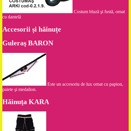
Costum bluză şi fustă, ornat
cu dantelă
Accesorii și hăinuțe
Guleraş BARON
Este un accesoriu de lux ornat cu papion,
paiete şi medalion.
Hăinuţa KARA