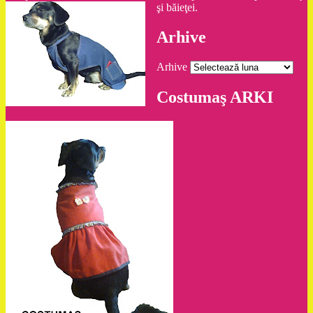
şi băieţei.
Arhive
Arhive
Costumaş ARKI