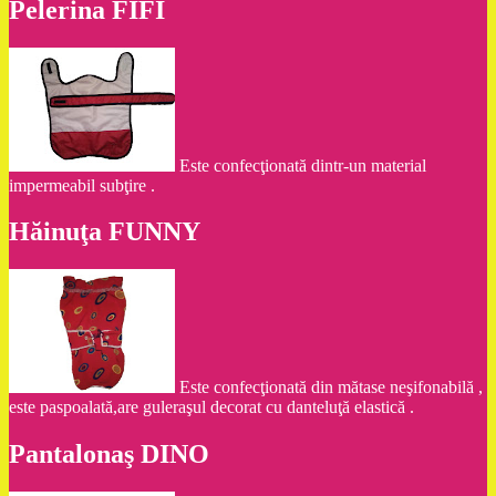
Pelerina FIFI
Este confecţionată dintr-un material
impermeabil subţire .
Hăinuţa FUNNY
Este confecţionată din mătase neşifonabilă ,
este paspoalată,are guleraşul decorat cu danteluţă elastică .
Pantalonaş DINO