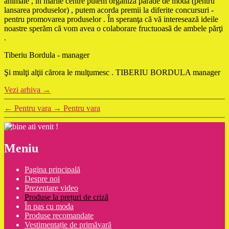
animale , în marile centre putem organiza parade de modă (pentru
lansarea produselor) , putem acorda premii la diferite concursuri -
pentru promovarea produselor . În speranţa că vă interesează ideile
noastre sperăm că vom avea o colaborare fructuoasă de ambele părţi
.
Tiberiu Bordula - manager
Şi mulţi alţii cărora le mulţumesc . TIBERIU BORDULA manager
Vezi arhiva
→
←
Pentru vara
→
Pentru vara
Meniu
Pagina principală
Despre noi
Prezentare video
Produse la prețuri de criză
În pas cu moda
Produse recomandate
Vestimentație de primăvară