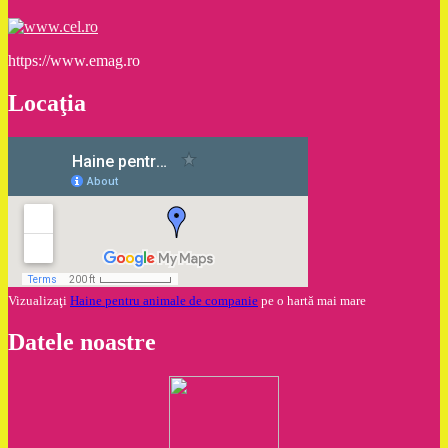
https://www.emag.ro
Locaţia
Vizualizaţi
Haine pentru animale de companie
pe o hartă mai mare
Datele noastre