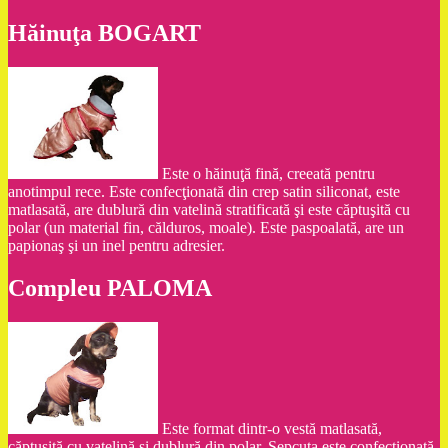
Hăinuţa BOGART
Este o hăinuţă fină, creeată pentru
anotimpul rece. Este confecţionată din crep satin siliconat, este
matlasată, are dublură din vatelină stratificată şi este căptuşită cu
polar (un material fin, călduros, moale). Este paspoalată, are un
papionaş şi un inel pentru adresier.
Compleu PALOMA
Este format dintr-o vestă matlasată,
căptuşită cu vatelină şi dublură din polar. Şepcuţa este confecţionată