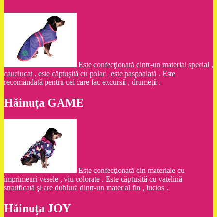
Este confecţionată dintr-un material special ,
cauciucat , este căptuşită cu polar , este paspoalată . Este
recomandată pentru cei care fac excursii , drumeţii .
Hăinuţa GAME
Este confecţionată din materiale cu
imprimeuri vesele , viu colorate . Este căptuşită cu vatelină
stratificată şi are dublură dintr-un material fin , lucios .
Hăinuţa JOY