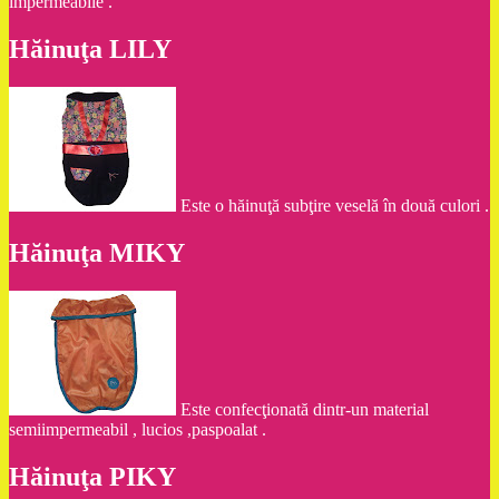
impermeabile .
Hăinuţa LILY
Este o hăinuţă subţire veselă în două culori .
Hăinuţa MIKY
Este confecţionată dintr-un material
semiimpermeabil , lucios ,paspoalat .
Hăinuţa PIKY