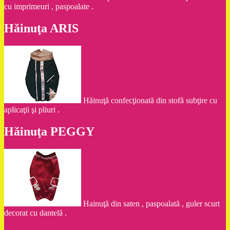
cu imprimeuri , paspoalate .
Hăinuţa ARIS
Hăinuţă confecţionată din stofă subţire cu
aplicaţii şi pliuri .
Hăinuţa PEGGY
Hainuţă din saten , paspoalată , guler scurt
decorat cu dantelă .