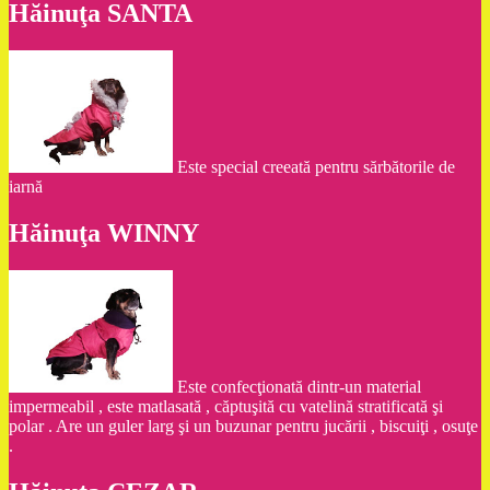
Hăinuţa SANTA
Este special creeată pentru sărbătorile de
iarnă
Hăinuţa WINNY
Este confecţionată dintr-un material
impermeabil , este matlasată , căptuşită cu vatelină stratificată şi
polar . Are un guler larg şi un buzunar pentru jucării , biscuiţi , osuţe
.