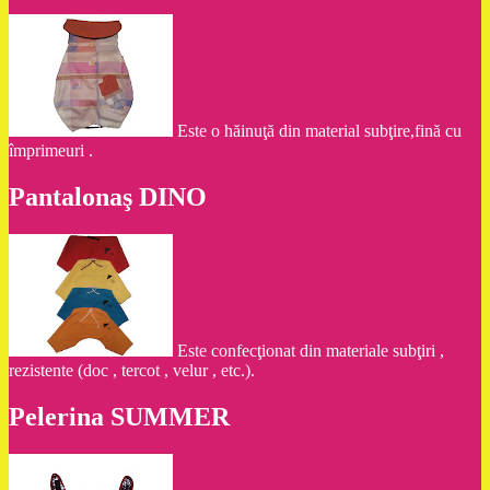
Este o hăinuţă din material subţire,fină cu
împrimeuri .
Pantalonaş DINO
Este confecţionat din materiale subţiri ,
rezistente (doc , tercot , velur , etc.).
Pelerina SUMMER