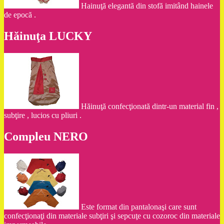
Hainuţă elegantă din stofă imitând hainele
de epocă .
Hăinuţa LUCKY
Hăinuţă confecţionată dintr-un material fin ,
subţire , lucios cu pliuri .
Compleu NERO
Este format din pantalonaşi care sunt
confecţionaţi din materiale subţiri şi sepcuţe cu cozoroc din materiale