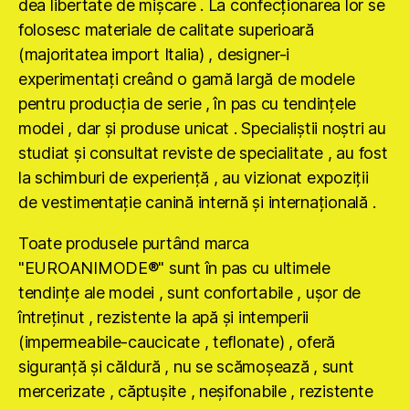
dea libertate de mişcare . La confecţionarea lor se
folosesc materiale de calitate superioară
(majoritatea import Italia) , designer-i
experimentaţi creând o gamă largă de modele
pentru producţia de serie , în pas cu tendinţele
modei , dar şi produse unicat . Specialiştii noştri au
studiat şi consultat reviste de specialitate , au fost
la schimburi de experienţă , au vizionat expoziţii
de vestimentaţie canină internă şi internaţională .
Toate produsele purtând marca
"EUROANIMODE®" sunt în pas cu ultimele
tendinţe ale modei , sunt confortabile , uşor de
întreţinut , rezistente la apă şi intemperii
(impermeabile-caucicate , teflonate) , oferă
siguranţă şi căldură , nu se scămoşează , sunt
mercerizate , căptuşite , neşifonabile , rezistente