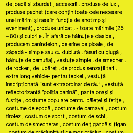
de joacă şi zburdat , accesorii , produse de lux ,
produse pachet (care conţin toate cele necesare
unei mărimi şi rase în funcţie de anotimp şi
eveniment) , produse unicat , - toate mărimile (25
– 80) şi culorile . În afară de hăinuţele clasice ,
producem canindelon , pelerine de ploaie , de
zăpadă - simple sau cu dublură , fâşuri cu glugă ,
hăinuţe de camuflaj , vestuţe simple , de şmecher ,
de rocker , de iubăreţ , de produs senzaţii tari ,
extra long vehicle- pentru teckel , vestuţă
inscripţionată “sunt extraordinar de rău” , vestuţă
reflectorizantă ”poliţia canină” , pantalonaşi şi
fustiţe , costume populare pentru băieţei şi fetiţe ,
costume de epocă , costume de carnaval , costum
tirolez , costum de sport , costum de schi ,
costum de şmecheraş , costum de ţigancă şi ţigan
, costum de crăciuniţă şi de moş crăciun , costum