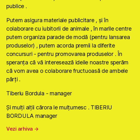
publice .
Putem asigura materiale publicitare , şi în
colaborare cu iubitorii de animale , în marile centre
putem organiza parade de modă (pentru lansarea
produselor) , putem acorda premii la diferite
concursuri - pentru promovarea produselor . În
speranţa că vă interesează ideile noastre sperăm
că vom avea o colaborare fructuoasă de ambele
părţi .
Tiberiu Bordula - manager
Şi mulţi alţii cărora le mulţumesc . TIBERIU
BORDULA manager
Vezi arhiva
→