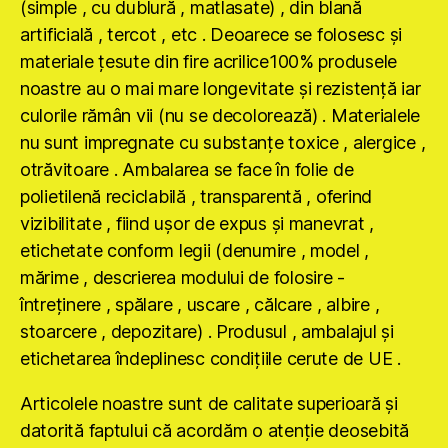
(simple , cu dublură , matlasate) , din blană
artificială , tercot , etc . Deoarece se folosesc şi
materiale ţesute din fire acrilice100% produsele
noastre au o mai mare longevitate şi rezistenţă iar
culorile rămân vii (nu se decolorează) . Materialele
nu sunt impregnate cu substanţe toxice , alergice ,
otrăvitoare . Ambalarea se face în folie de
polietilenă reciclabilă , transparentă , oferind
vizibilitate , fiind uşor de expus şi manevrat ,
etichetate conform legii (denumire , model ,
mărime , descrierea modului de folosire -
întreţinere , spălare , uscare , călcare , albire ,
stoarcere , depozitare) . Produsul , ambalajul şi
etichetarea îndeplinesc condiţiile cerute de UE .
Articolele noastre sunt de calitate superioară şi
datorită faptului că acordăm o atenţie deosebită