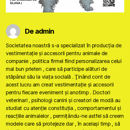
De admin
Societatea noastră s-a specializat în producţia de
vestimentaţie şi accesorii pentru animale de
companie , politica firmei fiind personalizarea celui
mai bun prieten , care să participe alături de
stăpânul său la viaţa socială . Ţinând cont de
acest lucru am creat vestimentaţie şi accesorii
pentru fiecare eveniment şi anotimp . Doctori
veterinari , psihologi canini şi creatori de modă au
studiat cu atenţie constituţia , comportamentul şi
reacţiile animalelor , permiţându-ne astfel să creem
modele care să protejeze dar , în acelaşi timp , să