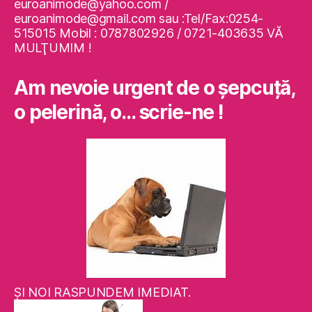
euroanimode@yahoo.com /
euroanimode@gmail.com sau :Tel/Fax:0254-
515015 Mobil : 0787802926 / 0721-403635 VĂ
MULŢUMIM !
Am nevoie urgent de o şepcuţă,
o pelerină, o… scrie-ne !
ŞI NOI RASPUNDEM IMEDIAT.