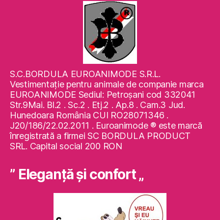
S.C.BORDULA EUROANIMODE S.R.L.
Vestimentaţie pentru animale de companie marca
EUROANIMODE Sediul: Petroşani cod 332041
Str.9Mai. Bl.2 . Sc.2 . Etj.2 . Ap.8 . Cam.3 Jud.
Hunedoara România CUI RO28071346 .
J20/186/22.02.2011 . Euroanimode ® este marcă
înregistrată a firmei SC BORDULA PRODUCT
SRL. Capital social 200 RON
” Eleganţă şi confort „