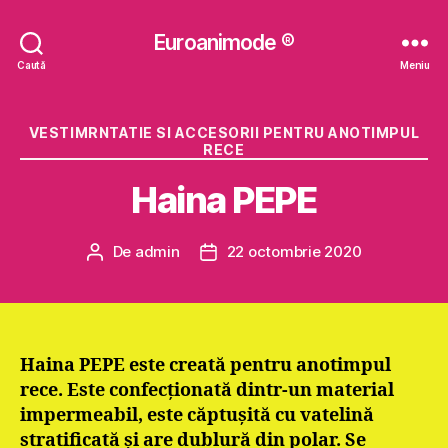
Euroanimode ®
Caută
Meniu
Categorii
VESTIMRNTATIE SI ACCESORII PENTRU ANOTIMPUL
RECE
Haina PEPE
De
admin
22 octombrie 2020
Autor
Dată
articol
articol
Haina PEPE este creată pentru anotimpul
rece. Este confecţionată dintr-un material
impermeabil, este căptuşită cu vatelină
stratificată şi are dublură din polar. Se