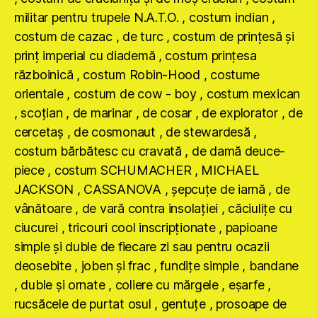
militar pentru trupele N.A.T.O. , costum indian ,
costum de cazac , de turc , costum de prinţesă şi
prinţ imperial cu diademă , costum prinţesa
războinică , costum Robin-Hood , costume
orientale , costum de cow - boy , costum mexican
, scoţian , de marinar , de cosar , de explorator , de
cercetaş , de cosmonaut , de stewardesă ,
costum bărbătesc cu cravată , de damă deuce-
piece , costum SCHUMACHER , MICHAEL
JACKSON , CASSANOVA , şepcuţe de iarnă , de
vânătoare , de vară contra insolaţiei , căciuliţe cu
ciucurei , tricouri cool inscripţionate , papioane
simple şi duble de fiecare zi sau pentru ocazii
deosebite , joben şi frac , fundiţe simple , bandane
, duble şi ornate , coliere cu mărgele , eşarfe ,
rucsăcele de purtat osul , gentuţe , prosoape de