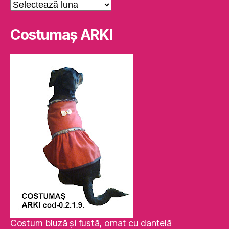
Arhive
Costumaş ARKI
Costum bluză şi fustă, ornat cu dantelă