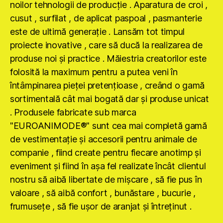
noilor tehnologii de producţie . Aparatura de croi ,
cusut , surfilat , de aplicat paspoal , pasmanterie
este de ultimă generaţie . Lansăm tot timpul
proiecte inovative , care să ducă la realizarea de
produse noi şi practice . Măiestria creatorilor este
folosită la maximum pentru a putea veni în
întâmpinarea pieţei pretenţioase , creând o gamă
sortimentală cât mai bogată dar şi produse unicat
. Produsele fabricate sub marca
"EUROANIMODE®" sunt cea mai completă gamă
de vestimentaţie şi accesorii pentru animale de
companie , fiind create pentru fiecare anotimp şi
eveniment şi fiind în aşa fel realizate încât clientul
nostru să aibă libertate de mişcare , să fie pus în
valoare , să aibă confort , bunăstare , bucurie ,
frumuseţe , să fie uşor de aranjat şi întreţinut .