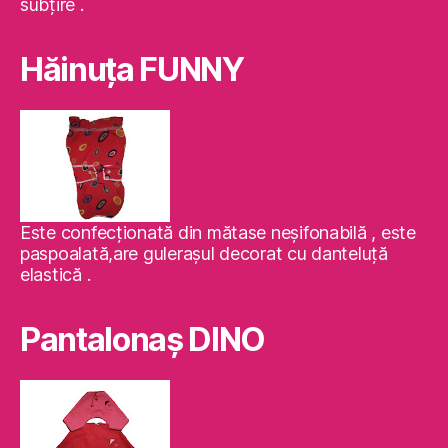
subţire .
Hăinuţa FUNNY
Este confecţionată din mătase neşifonabilă , este
paspoalată,are guleraşul decorat cu danteluţă
elastică .
Pantalonaş DINO