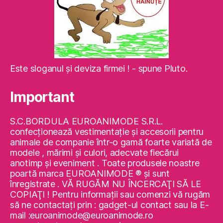
Este sloganul şi deviza firmei ! - spune Pluto.
Important
S.C.BORDULA EUROANIMODE S.R.L.
confecţionează vestimentaţie şi accesorii pentru
animale de companie într-o gamă foarte variată de
modele , mărimi şi culori, adecvate fiecărui
anotimp şi eveniment . Toate produsele noastre
poartă marca EUROANIMODE ® şi sunt
înregistrate . VĂ RUGĂM NU ÎNCERCAŢI SĂ LE
COPIAŢI ! Pentru informaţii sau comenzi vă rugăm
să ne contactaţi prin : gadget-ul contact sau la E-
mail :euroanimode@euroanimode.ro