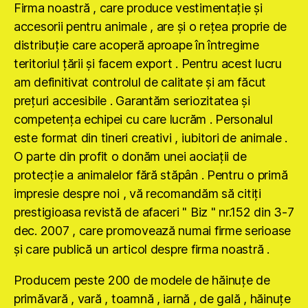
Firma noastră , care produce vestimentaţie şi
accesorii pentru animale , are şi o reţea proprie de
distribuţie care acoperă aproape în întregime
teritoriul ţării şi facem export . Pentru acest lucru
am definitivat controlul de calitate şi am făcut
preţuri accesibile . Garantăm seriozitatea şi
competenţa echipei cu care lucrăm . Personalul
este format din tineri creativi , iubitori de animale .
O parte din profit o donăm unei aociaţii de
protecţie a animalelor fără stăpân . Pentru o primă
impresie despre noi , vă recomandăm să citiţi
prestigioasa revistă de afaceri " Biz " nr.152 din 3-7
dec. 2007 , care promovează numai firme serioase
şi care publică un articol despre firma noastră .
Producem peste 200 de modele de hăinuţe de
primăvară , vară , toamnă , iarnă , de gală , hăinuţe