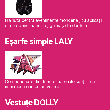
Hăinuţă pentru evenimente mondene , cu aplicaţii
din broderie manuală , guleraş din dantelă .
Eşarfe simple LALY
Confecţionate din diferite materiale subţiri, cu
imprimeuri şi în culori vesele.
Vestuţe DOLLY