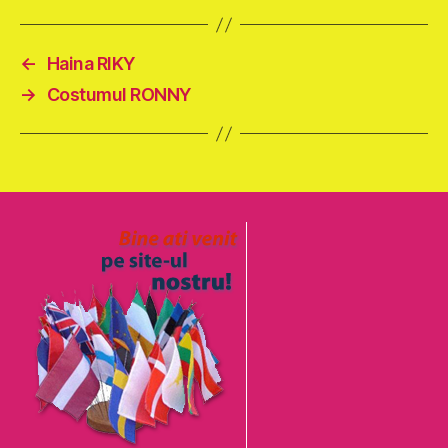
←
Haina RIKY
→
Costumul RONNY