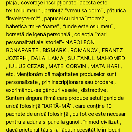
plajă , covoraşe inscripţionate “acesta este
teritoriul meu “ , perinuţă “vreau să dorm” , păturică
“înveleşte-mă” , papucei cu blană întoarsă ,
babeţică “mi-e foame” , “unde este osul meu” ,
borsetă de igenă personală , colecţia “mari
personalităţi ale istoriei”- NAPOLEON
BONAPARTE , BISMARK , ROMANOV , FRANTZ
JOZEPH , DALAI LAMA , SULTANUL MAHOMED
, IULIUS CEZAR , MATEI CORVIN , MATA HARI ,
etc. Menţionăm că majoritatea produselor sunt
personalizate , prin inscripţionare sau brodare ,
exprimându-se gânduri vesele , distractive .
Suntem singura firmă care produce setul igenic de
unică folosinţă “IARTĂ-MĂ” , care conţine 10
pachete de unică folosinţă , cu tot ce este necesar
pentru a aduna şi pune la gunoi , în mod civilizat ,
dacă prietenul tău şi-a făcut necesităţile în locuri