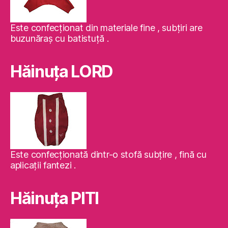
Este confecţionat din materiale fine , subţiri are
buzunăraş cu batistuţă .
Hăinuţa LORD
Este confecţionată dintr-o stofă subţire , fină cu
aplicaţii fantezi .
Hăinuţa PITI