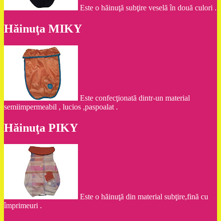
Este o hăinuţă subţire veselă în două culori .
Hăinuţa MIKY
Este confecţionată dintr-un material
semiimpermeabil , lucios ,paspoalat .
Hăinuţa PIKY
Este o hăinuţă din material subţire,fină cu
împrimeuri .