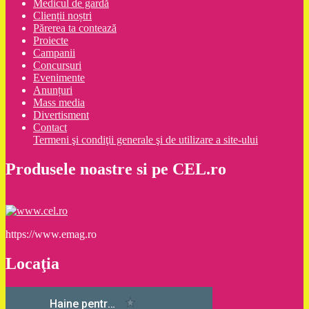
Medicul de gardă
Clienții noștri
Părerea ta contează
Proiecte
Campanii
Concursuri
Evenimente
Anunțuri
Mass media
Divertisment
Contact
Termeni şi condiţii generale şi de utilizare a site-ului
Produsele noastre si pe CEL.ro
https://www.emag.ro
Locaţia