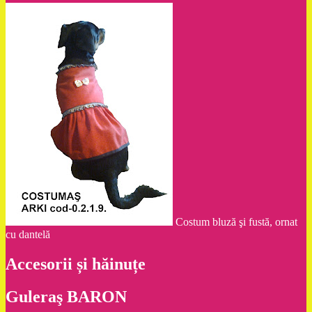
Costum bluză şi fustă, ornat
cu dantelă
Accesorii și hăinuțe
Guleraş BARON