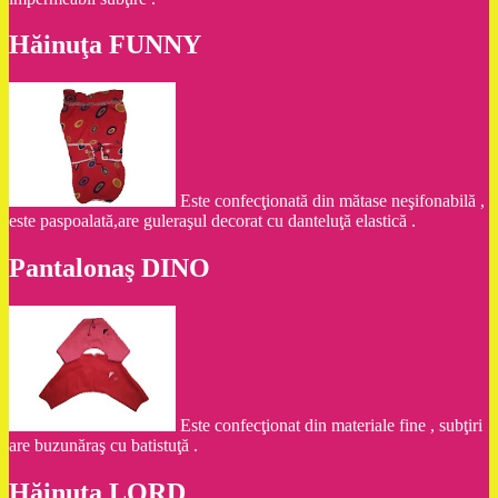
Hăinuţa FUNNY
Este confecţionată din mătase neşifonabilă ,
este paspoalată,are guleraşul decorat cu danteluţă elastică .
Pantalonaş DINO
Este confecţionat din materiale fine , subţiri
are buzunăraş cu batistuţă .
Hăinuţa LORD