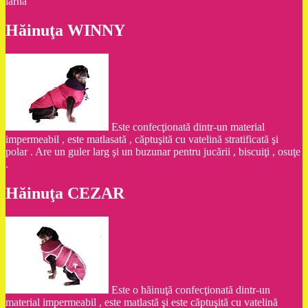
iarnă
Hăinuţa WINNY
Este confecţionată dintr-un material
impermeabil , este matlasată , căptuşită cu vatelină stratificată şi
polar . Are un guler larg şi un buzunar pentru jucării , biscuiţi , osuţe
.
Hăinuţa CEZAR
Este o hăinuţă confecţionată dintr-un
material impermeabil , este matlastă şi este căptuşită cu vatelină