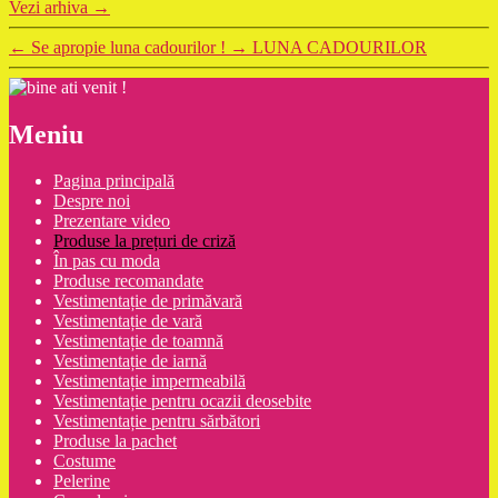
Vezi arhiva
→
←
Se apropie luna cadourilor !
→
LUNA CADOURILOR
Meniu
Pagina principală
Despre noi
Prezentare video
Produse la prețuri de criză
În pas cu moda
Produse recomandate
Vestimentație de primăvară
Vestimentație de vară
Vestimentație de toamnă
Vestimentație de iarnă
Vestimentație impermeabilă
Vestimentație pentru ocazii deosebite
Vestimentație pentru sărbători
Produse la pachet
Costume
Pelerine