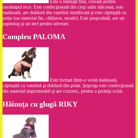
Este o hăinuţă fină, creeată pentru
anotimpul rece. Este confecţionată din crep satin siliconat, este
matlasată, are dublură din vatelină stratificată şi este căptuşită cu
polar (un material fin, călduros, moale). Este paspoalată, are un
papionaş şi un inel pentru adresier.
Compleu PALOMA
Este format dintr-o vestă matlasată,
căptuşită cu vatelină şi dublură din polar. Şepcuţa este confecţionată
din material impermeabil şi are cozoroc, pentru a proteja ochii.
Hăinuţa cu glugă RIKY