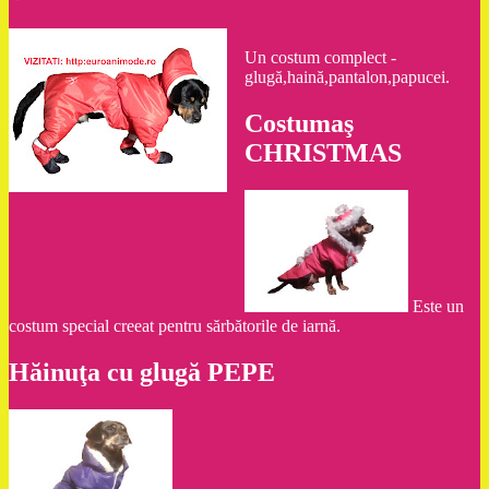
Un costum complect -
glugă,haină,pantalon,papucei.
Costumaş
CHRISTMAS
Este un
costum special creeat pentru sărbătorile de iarnă.
Hăinuţa cu glugă PEPE