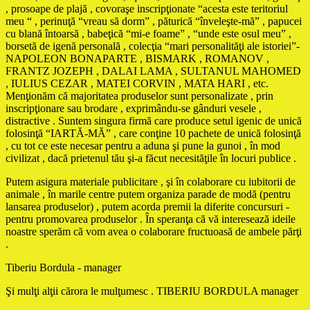
, prosoape de plajă , covoraşe inscripţionate “acesta este teritoriul
meu “ , perinuţă “vreau să dorm” , păturică “înveleşte-mă” , papucei
cu blană întoarsă , babeţică “mi-e foame” , “unde este osul meu” ,
borsetă de igenă personală , colecţia “mari personalităţi ale istoriei”-
NAPOLEON BONAPARTE , BISMARK , ROMANOV ,
FRANTZ JOZEPH , DALAI LAMA , SULTANUL MAHOMED
, IULIUS CEZAR , MATEI CORVIN , MATA HARI , etc.
Menţionăm că majoritatea produselor sunt personalizate , prin
inscripţionare sau brodare , exprimându-se gânduri vesele ,
distractive . Suntem singura firmă care produce setul igenic de unică
folosinţă “IARTĂ-MĂ” , care conţine 10 pachete de unică folosinţă
, cu tot ce este necesar pentru a aduna şi pune la gunoi , în mod
civilizat , dacă prietenul tău şi-a făcut necesităţile în locuri publice .
Putem asigura materiale publicitare , şi în colaborare cu iubitorii de
animale , în marile centre putem organiza parade de modă (pentru
lansarea produselor) , putem acorda premii la diferite concursuri -
pentru promovarea produselor . În speranţa că vă interesează ideile
noastre sperăm că vom avea o colaborare fructuoasă de ambele părţi
.
Tiberiu Bordula - manager
Şi mulţi alţii cărora le mulţumesc . TIBERIU BORDULA manager