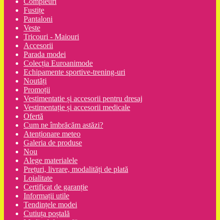
Compleuri
Fustițe
Pantaloni
Veste
Tricouri - Maiouri
Accesorii
Parada modei
Colecția Euroanimode
Echipamente sportive-trening-uri
Noutăți
Promoții
Vestimentatie și accesorii pentru dresaj
Vestimentație și accesorii medicale
Ofertă
Cum ne îmbrăcăm astăzi?
Atenționare meteo
Galeria de produse
Nou
Alege materialele
Prețuri, livrare, modalități de plată
Loialitate
Certificat de garanție
Informații utile
Tendințele modei
Cutiuța poștală