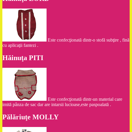
Este confecţionată dintr-o stofă subţire , fină
cu aplicaţii fantezi .
Hăinuţa PITI
Este confecţionată dintr-un material care
imită pânza de sac dar are intarsii lucioase,este paspoalată .
Pălăriuţe MOLLY