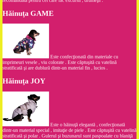
recomandată pentru cei care fac excursii , drumeţii .
Hăinuţa GAME
Este confecţionată din materiale cu
imprimeuri vesele , viu colorate . Este căptuşită cu vatelină
stratificată şi are dublură dintr-un material fin , lucios .
Hăinuţa JOY
Este o hăinuţă elegantă , confecţionată
dintr-un material special , imitaţie de piele . Este căptuşită cu vatelină
stratificată şi polar . Gulerul şi buzunarul sunt paspoalate cu blaniţă