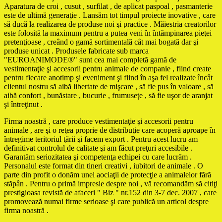
Aparatura de croi , cusut , surfilat , de aplicat paspoal , pasmanterie
este de ultimă generaţie . Lansăm tot timpul proiecte inovative , care
să ducă la realizarea de produse noi şi practice . Măiestria creatorilor
este folosită la maximum pentru a putea veni în întâmpinarea pieţei
pretenţioase , creând o gamă sortimentală cât mai bogată dar şi
produse unicat . Produsele fabricate sub marca
"EUROANIMODE®" sunt cea mai completă gamă de
vestimentaţie şi accesorii pentru animale de companie , fiind create
pentru fiecare anotimp şi eveniment şi fiind în aşa fel realizate încât
clientul nostru să aibă libertate de mişcare , să fie pus în valoare , să
aibă confort , bunăstare , bucurie , frumuseţe , să fie uşor de aranjat
şi întreţinut .
Firma noastră , care produce vestimentaţie şi accesorii pentru
animale , are şi o reţea proprie de distribuţie care acoperă aproape în
întregime teritoriul ţării şi facem export . Pentru acest lucru am
definitivat controlul de calitate şi am făcut preţuri accesibile .
Garantăm seriozitatea şi competenţa echipei cu care lucrăm .
Personalul este format din tineri creativi , iubitori de animale . O
parte din profit o donăm unei aociaţii de protecţie a animalelor fără
stăpân . Pentru o primă impresie despre noi , vă recomandăm să citiţi
prestigioasa revistă de afaceri " Biz " nr.152 din 3-7 dec. 2007 , care
promovează numai firme serioase şi care publică un articol despre
firma noastră .