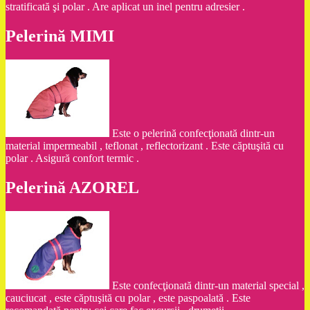
stratificată şi polar . Are aplicat un inel pentru adresier .
Pelerină MIMI
Este o pelerină confecţionată dintr-un
material impermeabil , teflonat , reflectorizant . Este căptuşită cu
polar . Asigură confort termic .
Pelerină AZOREL
Este confecţionată dintr-un material special ,
cauciucat , este căptuşită cu polar , este paspoalată . Este