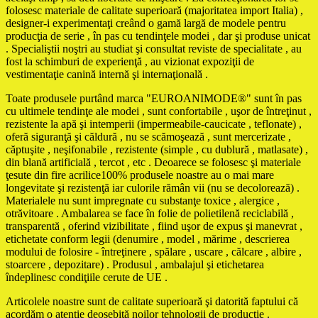
folosesc materiale de calitate superioară (majoritatea import Italia) ,
designer-i experimentaţi creând o gamă largă de modele pentru
producţia de serie , în pas cu tendinţele modei , dar şi produse unicat
. Specialiştii noştri au studiat şi consultat reviste de specialitate , au
fost la schimburi de experienţă , au vizionat expoziţii de
vestimentaţie canină internă şi internaţională .
Toate produsele purtând marca "EUROANIMODE®" sunt în pas
cu ultimele tendinţe ale modei , sunt confortabile , uşor de întreţinut ,
rezistente la apă şi intemperii (impermeabile-caucicate , teflonate) ,
oferă siguranţă şi căldură , nu se scămoşează , sunt mercerizate ,
căptuşite , neşifonabile , rezistente (simple , cu dublură , matlasate) ,
din blană artificială , tercot , etc . Deoarece se folosesc şi materiale
ţesute din fire acrilice100% produsele noastre au o mai mare
longevitate şi rezistenţă iar culorile rămân vii (nu se decolorează) .
Materialele nu sunt impregnate cu substanţe toxice , alergice ,
otrăvitoare . Ambalarea se face în folie de polietilenă reciclabilă ,
transparentă , oferind vizibilitate , fiind uşor de expus şi manevrat ,
etichetate conform legii (denumire , model , mărime , descrierea
modului de folosire - întreţinere , spălare , uscare , călcare , albire ,
stoarcere , depozitare) . Produsul , ambalajul şi etichetarea
îndeplinesc condiţiile cerute de UE .
Articolele noastre sunt de calitate superioară şi datorită faptului că
acordăm o atenţie deosebită noilor tehnologii de producţie .