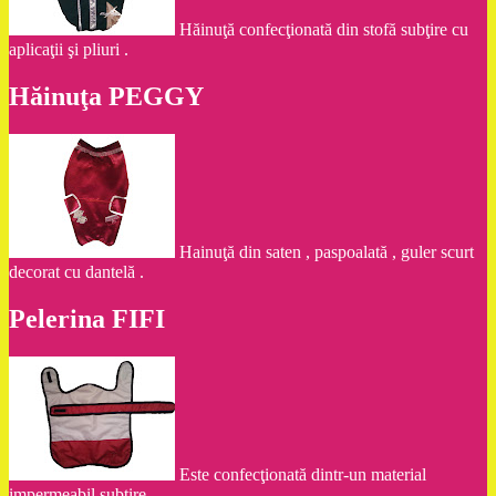
Hăinuţă confecţionată din stofă subţire cu
aplicaţii şi pliuri .
Hăinuţa PEGGY
Hainuţă din saten , paspoalată , guler scurt
decorat cu dantelă .
Pelerina FIFI
Este confecţionată dintr-un material
impermeabil subţire .