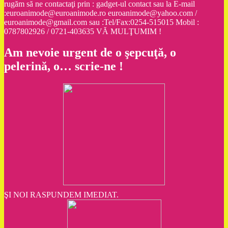
rugăm să ne contactaţi prin : gadget-ul contact sau la E-mail
:euroanimode@euroanimode.ro euroanimode@yahoo.com /
euroanimode@gmail.com sau :Tel/Fax:0254-515015 Mobil :
0787802926 / 0721-403635 VĂ MULŢUMIM !
Am nevoie urgent de o şepcuţă, o
pelerină, o… scrie-ne !
ŞI NOI RASPUNDEM IMEDIAT.