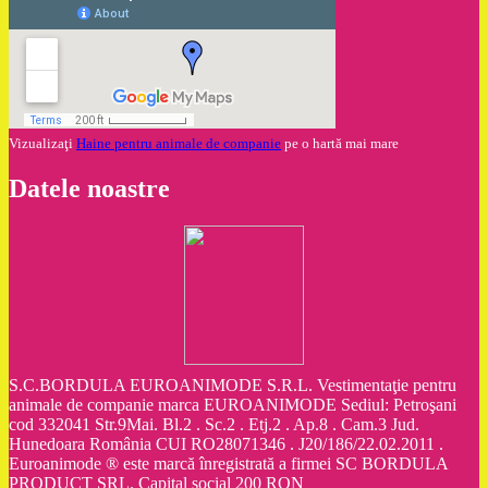
Vizualizaţi
Haine pentru animale de companie
pe o hartă mai mare
Datele noastre
S.C.BORDULA EUROANIMODE S.R.L. Vestimentaţie pentru
animale de companie marca EUROANIMODE Sediul: Petroşani
cod 332041 Str.9Mai. Bl.2 . Sc.2 . Etj.2 . Ap.8 . Cam.3 Jud.
Hunedoara România CUI RO28071346 . J20/186/22.02.2011 .
Euroanimode ® este marcă înregistrată a firmei SC BORDULA
PRODUCT SRL. Capital social 200 RON