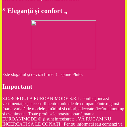
” Eleganţă şi confort „
Este sloganul şi deviza firmei ! - spune Pluto.
Important
S.C.BORDULA EUROANIMODE S.R.L. confecţionează
vestimentaţie şi accesorii pentru animale de companie într-o gamă
foarte variată de modele , mărimi şi culori, adecvate fiecărui anotimp
şi eveniment . Toate produsele noastre poartă marca
EUROANIMODE ® şi sunt înregistrate . VĂ RUGĂM NU
ÎNCERCAŢI SĂ LE COPIAŢI ! Pentru informaţii sau comenzi vă