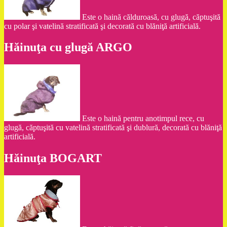
Este o haină călduroasă, cu glugă, căptuşită
cu polar şi vatelină stratificată şi decorată cu blăniţă artificială.
Hăinuţa cu glugă ARGO
Este o haină pentru anotimpul rece, cu
glugă, căptuşită cu vatelină stratificată şi dublură, decorată cu blăniţă
artificială.
Hăinuţa BOGART