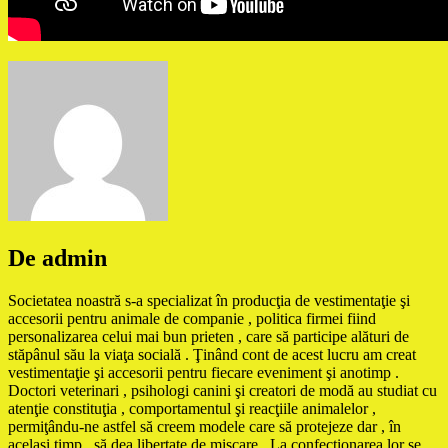
De admin
Societatea noastră s-a specializat în producţia de vestimentaţie şi
accesorii pentru animale de companie , politica firmei fiind
personalizarea celui mai bun prieten , care să participe alături de
stăpânul său la viaţa socială . Ţinând cont de acest lucru am creat
vestimentaţie şi accesorii pentru fiecare eveniment şi anotimp .
Doctori veterinari , psihologi canini şi creatori de modă au studiat cu
atenţie constituţia , comportamentul şi reacţiile animalelor ,
permiţându-ne astfel să creem modele care să protejeze dar , în
acelaşi timp , să dea libertate de mişcare . La confecţionarea lor se