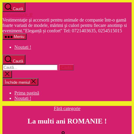
Sari
Caută
la
Euroanimode ®
conținut
Vestimentaţie şi accesorii pentru animale de companie într-o gamă
foarte variată de modele, mărimi şi culori pentru fiecare anotimp si
eveniment."Eleganță și confort'' Tel: 0721403635, 0254515015
Meniu
Noutati !
Caută
Caută
după:
Închide
căutarea
Închide meniul
Prima pagină
Noutati !
Categorii
Fără categorie
La multi ani ROMANIE !
Autor