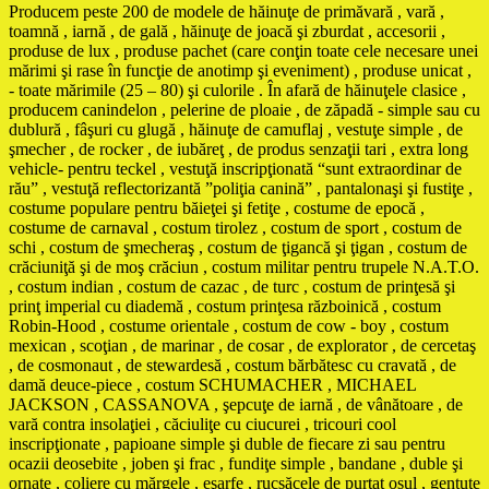
Producem peste 200 de modele de hăinuţe de primăvară , vară ,
toamnă , iarnă , de gală , hăinuţe de joacă şi zburdat , accesorii ,
produse de lux , produse pachet (care conţin toate cele necesare unei
mărimi şi rase în funcţie de anotimp şi eveniment) , produse unicat ,
- toate mărimile (25 – 80) şi culorile . În afară de hăinuţele clasice ,
producem canindelon , pelerine de ploaie , de zăpadă - simple sau cu
dublură , fâşuri cu glugă , hăinuţe de camuflaj , vestuţe simple , de
şmecher , de rocker , de iubăreţ , de produs senzaţii tari , extra long
vehicle- pentru teckel , vestuţă inscripţionată “sunt extraordinar de
rău” , vestuţă reflectorizantă ”poliţia canină” , pantalonaşi şi fustiţe ,
costume populare pentru băieţei şi fetiţe , costume de epocă ,
costume de carnaval , costum tirolez , costum de sport , costum de
schi , costum de şmecheraş , costum de ţigancă şi ţigan , costum de
crăciuniţă şi de moş crăciun , costum militar pentru trupele N.A.T.O.
, costum indian , costum de cazac , de turc , costum de prinţesă şi
prinţ imperial cu diademă , costum prinţesa războinică , costum
Robin-Hood , costume orientale , costum de cow - boy , costum
mexican , scoţian , de marinar , de cosar , de explorator , de cercetaş
, de cosmonaut , de stewardesă , costum bărbătesc cu cravată , de
damă deuce-piece , costum SCHUMACHER , MICHAEL
JACKSON , CASSANOVA , şepcuţe de iarnă , de vânătoare , de
vară contra insolaţiei , căciuliţe cu ciucurei , tricouri cool
inscripţionate , papioane simple şi duble de fiecare zi sau pentru
ocazii deosebite , joben şi frac , fundiţe simple , bandane , duble şi
ornate , coliere cu mărgele , eşarfe , rucsăcele de purtat osul , gentuţe