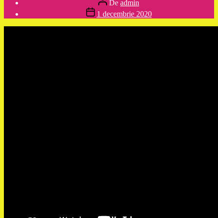
De
admin
articol
Dată
1 decembrie 2020
articol