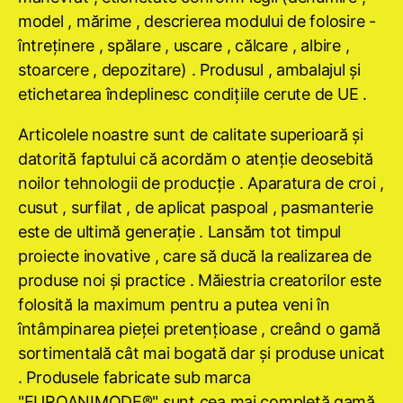
model , mărime , descrierea modului de folosire -
întreţinere , spălare , uscare , călcare , albire ,
stoarcere , depozitare) . Produsul , ambalajul şi
etichetarea îndeplinesc condiţiile cerute de UE .
Articolele noastre sunt de calitate superioară şi
datorită faptului că acordăm o atenţie deosebită
noilor tehnologii de producţie . Aparatura de croi ,
cusut , surfilat , de aplicat paspoal , pasmanterie
este de ultimă generaţie . Lansăm tot timpul
proiecte inovative , care să ducă la realizarea de
produse noi şi practice . Măiestria creatorilor este
folosită la maximum pentru a putea veni în
întâmpinarea pieţei pretenţioase , creând o gamă
sortimentală cât mai bogată dar şi produse unicat
. Produsele fabricate sub marca
"EUROANIMODE®" sunt cea mai completă gamă