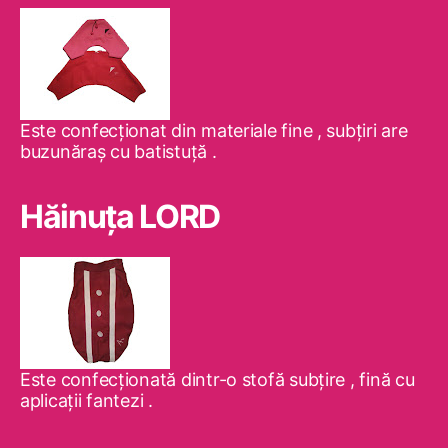
Este confecţionat din materiale fine , subţiri are
buzunăraş cu batistuţă .
Hăinuţa LORD
Este confecţionată dintr-o stofă subţire , fină cu
aplicaţii fantezi .