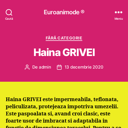
Euroanimode ®
Caută
Meniu
Categorii
FĂRĂ CATEGORIE
Haina GRIVEI
De
admin
13 decembrie 2020
Autor
Dată
articol
articol
Haina GRIVEI este impermeabila, teflonata,
peliculizata, protejeaza impotriva umezelii.
Este paspoalata si, avand croi clasic, este
foarte usor de imbracat si adaptabila in