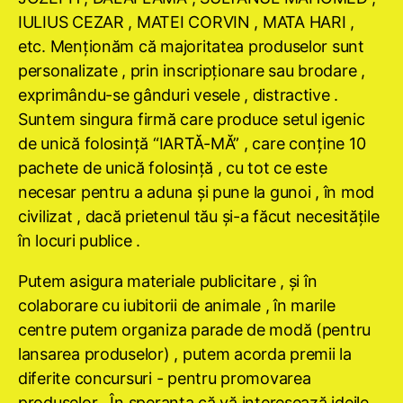
IULIUS CEZAR , MATEI CORVIN , MATA HARI ,
etc. Menţionăm că majoritatea produselor sunt
personalizate , prin inscripţionare sau brodare ,
exprimându-se gânduri vesele , distractive .
Suntem singura firmă care produce setul igenic
de unică folosinţă “IARTĂ-MĂ” , care conţine 10
pachete de unică folosinţă , cu tot ce este
necesar pentru a aduna şi pune la gunoi , în mod
civilizat , dacă prietenul tău şi-a făcut necesităţile
în locuri publice .
Putem asigura materiale publicitare , şi în
colaborare cu iubitorii de animale , în marile
centre putem organiza parade de modă (pentru
lansarea produselor) , putem acorda premii la
diferite concursuri - pentru promovarea
produselor . În speranţa că vă interesează ideile