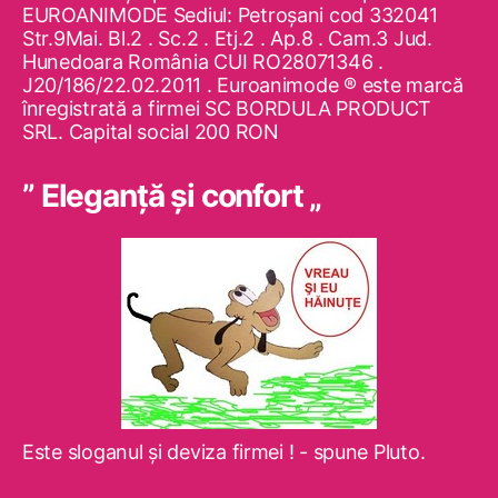
EUROANIMODE Sediul: Petroşani cod 332041
Str.9Mai. Bl.2 . Sc.2 . Etj.2 . Ap.8 . Cam.3 Jud.
Hunedoara România CUI RO28071346 .
J20/186/22.02.2011 . Euroanimode ® este marcă
înregistrată a firmei SC BORDULA PRODUCT
SRL. Capital social 200 RON
” Eleganţă şi confort „
Este sloganul şi deviza firmei ! - spune Pluto.