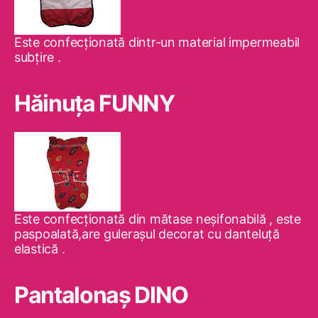
Este confecţionată dintr-un material impermeabil
subţire .
Hăinuţa FUNNY
Este confecţionată din mătase neşifonabilă , este
paspoalată,are guleraşul decorat cu danteluţă
elastică .
Pantalonaş DINO