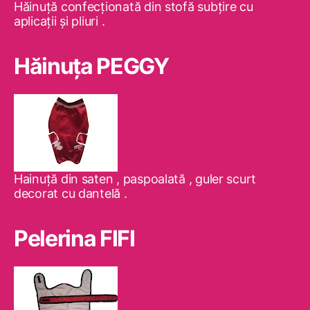
Hăinuţă confecţionată din stofă subţire cu
aplicaţii şi pliuri .
Hăinuţa PEGGY
Hainuţă din saten , paspoalată , guler scurt
decorat cu dantelă .
Pelerina FIFI