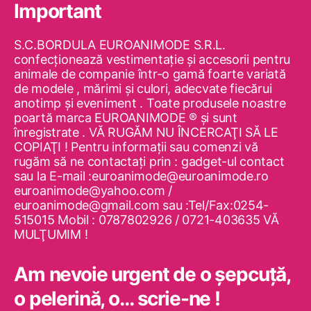
Important
S.C.BORDULA EUROANIMODE S.R.L.
confecţionează vestimentaţie şi accesorii pentru
animale de companie într-o gamă foarte variată
de modele , mărimi şi culori, adecvate fiecărui
anotimp şi eveniment . Toate produsele noastre
poartă marca EUROANIMODE ® şi sunt
înregistrate . VĂ RUGĂM NU ÎNCERCAŢI SĂ LE
COPIAŢI ! Pentru informaţii sau comenzi vă
rugăm să ne contactaţi prin : gadget-ul contact
sau la E-mail :euroanimode@euroanimode.ro
euroanimode@yahoo.com /
euroanimode@gmail.com sau :Tel/Fax:0254-
515015 Mobil : 0787802926 / 0721-403635 VĂ
MULŢUMIM !
Am nevoie urgent de o şepcuţă,
o pelerină, o… scrie-ne !