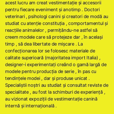
acest lucru am creat vestimentaţie şi accesorii
pentru fiecare eveniment şi anotimp . Doctori
veterinari , psihologi canini şi creatori de modă au
studiat cu atenţie constituţia , comportamentul şi
reacţiile animalelor , permiţându-ne astfel să
creem modele care să protejeze dar , în acelaşi
timp , să dea libertate de mişcare . La
confecţionarea lor se folosesc materiale de
calitate superioară (majoritatea import Italia) ,
designer-i experimentaţi creând o gamă largă de
modele pentru producţia de serie , în pas cu
tendinţele modei , dar şi produse unicat .
Specialiştii noştri au studiat şi consultat reviste de
specialitate , au fost la schimburi de experienţă ,
au vizionat expoziţii de vestimentaţie canină
internă şi internaţională .