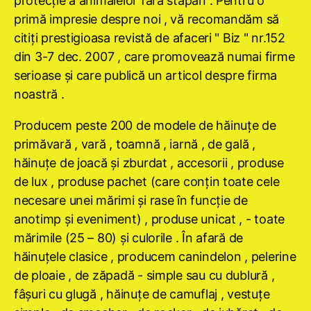
protecţie a animalelor fără stăpân . Pentru o
primă impresie despre noi , vă recomandăm să
citiţi prestigioasa revistă de afaceri " Biz " nr.152
din 3-7 dec. 2007 , care promovează numai firme
serioase şi care publică un articol despre firma
noastră .
Producem peste 200 de modele de hăinuţe de
primăvară , vară , toamnă , iarnă , de gală ,
hăinuţe de joacă şi zburdat , accesorii , produse
de lux , produse pachet (care conţin toate cele
necesare unei mărimi şi rase în funcţie de
anotimp şi eveniment) , produse unicat , - toate
mărimile (25 – 80) şi culorile . În afară de
hăinuţele clasice , producem canindelon , pelerine
de ploaie , de zăpadă - simple sau cu dublură ,
fâşuri cu glugă , hăinuţe de camuflaj , vestuţe