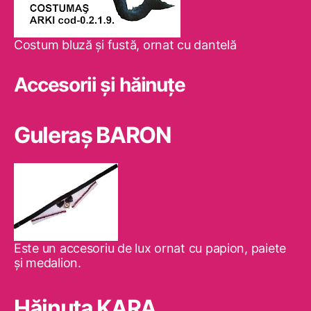
Costum bluză şi fustă, ornat cu dantelă
Accesorii și hăinuțe
Guleraş BARON
Este un accesoriu de lux ornat cu papion, paiete
şi medalion.
Hăinuţa KARA