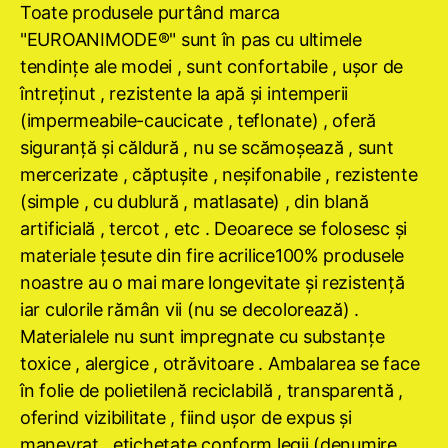
Toate produsele purtând marca
"EUROANIMODE®" sunt în pas cu ultimele
tendinţe ale modei , sunt confortabile , uşor de
întreţinut , rezistente la apă şi intemperii
(impermeabile-caucicate , teflonate) , oferă
siguranţă şi căldură , nu se scămoşează , sunt
mercerizate , căptuşite , neşifonabile , rezistente
(simple , cu dublură , matlasate) , din blană
artificială , tercot , etc . Deoarece se folosesc şi
materiale ţesute din fire acrilice100% produsele
noastre au o mai mare longevitate şi rezistenţă
iar culorile rămân vii (nu se decolorează) .
Materialele nu sunt impregnate cu substanţe
toxice , alergice , otrăvitoare . Ambalarea se face
în folie de polietilenă reciclabilă , transparentă ,
oferind vizibilitate , fiind uşor de expus şi
manevrat , etichetate conform legii (denumire ,