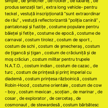
simple , de şmecher , de rocker , de iubăreţ , de
produs senzaţii tari , extra long vehicle- pentru
teckel , vestuţă inscripţionată “sunt extraordinar
de rău” , vestuţă reflectorizantă ”poliţia canină” ,
pantalonaşi şi fustiţe , costume populare pentru
băieţei şi fetiţe , costume de epocă , costume de
carnaval , costum tirolez , costum de sport ,
costum de schi , costum de şmecheraş , costum
de ţigancă şi ţigan , costum de crăciuniţă şi de
moş crăciun , costum militar pentru trupele
N.A.T.O. , costum indian , costum de cazac , de
turc , costum de prinţesă şi prinţ imperial cu
diademă , costum prinţesa războinică , costum
Robin-Hood , costume orientale , costum de cow
- boy , costum mexican , scoţian , de marinar , de
cosar , de explorator , de cercetaş , de
cosmonaut , de stewardesă , costum bărbătesc