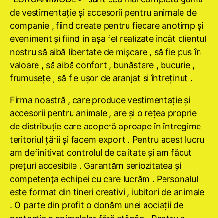
de vestimentaţie şi accesorii pentru animale de
companie , fiind create pentru fiecare anotimp şi
eveniment şi fiind în aşa fel realizate încât clientul
nostru să aibă libertate de mişcare , să fie pus în
valoare , să aibă confort , bunăstare , bucurie ,
frumuseţe , să fie uşor de aranjat şi întreţinut .
Firma noastră , care produce vestimentaţie şi
accesorii pentru animale , are şi o reţea proprie
de distribuţie care acoperă aproape în întregime
teritoriul ţării şi facem export . Pentru acest lucru
am definitivat controlul de calitate şi am făcut
preţuri accesibile . Garantăm seriozitatea şi
competenţa echipei cu care lucrăm . Personalul
este format din tineri creativi , iubitori de animale
. O parte din profit o donăm unei aociaţii de