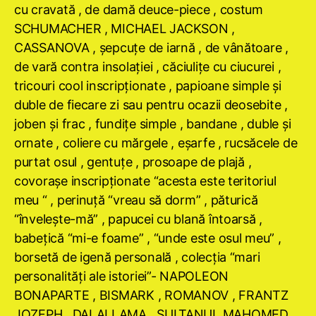
cu cravată , de damă deuce-piece , costum
SCHUMACHER , MICHAEL JACKSON ,
CASSANOVA , şepcuţe de iarnă , de vânătoare ,
de vară contra insolaţiei , căciuliţe cu ciucurei ,
tricouri cool inscripţionate , papioane simple şi
duble de fiecare zi sau pentru ocazii deosebite ,
joben şi frac , fundiţe simple , bandane , duble şi
ornate , coliere cu mărgele , eşarfe , rucsăcele de
purtat osul , gentuţe , prosoape de plajă ,
covoraşe inscripţionate “acesta este teritoriul
meu “ , perinuţă “vreau să dorm” , păturică
“înveleşte-mă” , papucei cu blană întoarsă ,
babeţică “mi-e foame” , “unde este osul meu” ,
borsetă de igenă personală , colecţia “mari
personalităţi ale istoriei”- NAPOLEON
BONAPARTE , BISMARK , ROMANOV , FRANTZ
JOZEPH , DALAI LAMA , SULTANUL MAHOMED ,