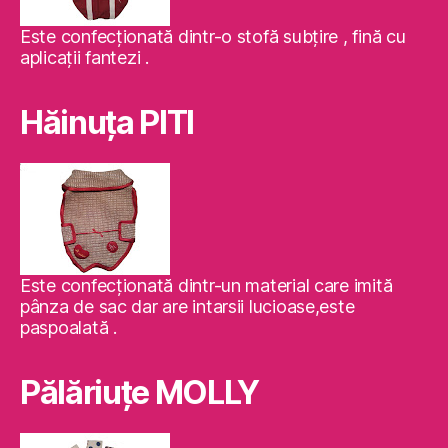
Este confecţionată dintr-o stofă subţire , fină cu
aplicaţii fantezi .
Hăinuţa PITI
Este confecţionată dintr-un material care imită
pânza de sac dar are intarsii lucioase,este
paspoalată .
Pălăriuţe MOLLY