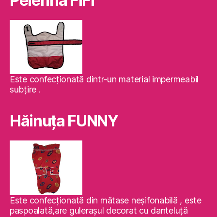
Pelerina FIFI
Este confecţionată dintr-un material impermeabil
subţire .
Hăinuţa FUNNY
Este confecţionată din mătase neşifonabilă , este
paspoalată,are guleraşul decorat cu danteluţă