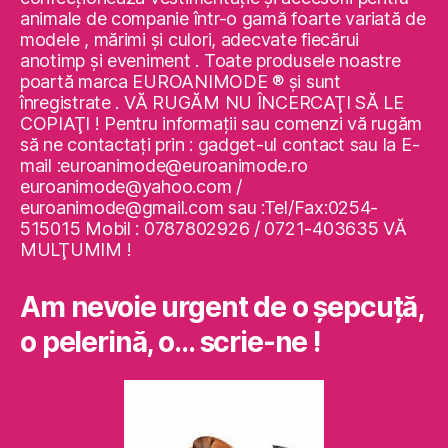
animale de companie într-o gamă foarte variată de
modele , mărimi şi culori, adecvate fiecărui
anotimp şi eveniment . Toate produsele noastre
poartă marca EUROANIMODE ® şi sunt
înregistrate . VĂ RUGĂM NU ÎNCERCAŢI SĂ LE
COPIAŢI ! Pentru informaţii sau comenzi vă rugăm
să ne contactaţi prin : gadget-ul contact sau la E-
mail :euroanimode@euroanimode.ro
euroanimode@yahoo.com /
euroanimode@gmail.com sau :Tel/Fax:0254-
515015 Mobil : 0787802926 / 0721-403635 VĂ
MULŢUMIM !
Am nevoie urgent de o şepcuţă,
o pelerină, o… scrie-ne !