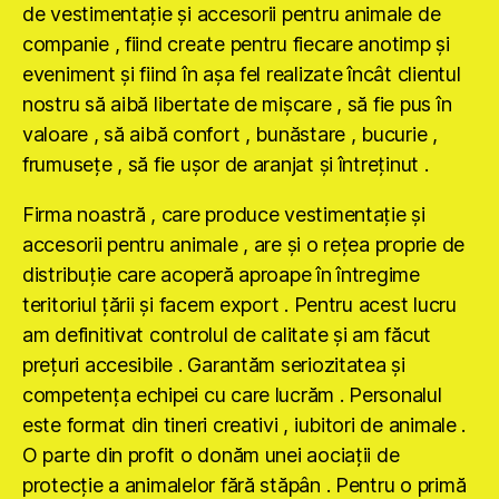
de vestimentaţie şi accesorii pentru animale de
companie , fiind create pentru fiecare anotimp şi
eveniment şi fiind în aşa fel realizate încât clientul
nostru să aibă libertate de mişcare , să fie pus în
valoare , să aibă confort , bunăstare , bucurie ,
frumuseţe , să fie uşor de aranjat şi întreţinut .
Firma noastră , care produce vestimentaţie şi
accesorii pentru animale , are şi o reţea proprie de
distribuţie care acoperă aproape în întregime
teritoriul ţării şi facem export . Pentru acest lucru
am definitivat controlul de calitate şi am făcut
preţuri accesibile . Garantăm seriozitatea şi
competenţa echipei cu care lucrăm . Personalul
este format din tineri creativi , iubitori de animale .
O parte din profit o donăm unei aociaţii de
protecţie a animalelor fără stăpân . Pentru o primă