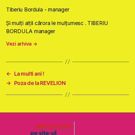
Tiberiu Bordula - manager
Şi mulţi alţii cărora le mulţumesc . TIBERIU
BORDULA manager
Vezi arhiva
→
←
La multi ani !
→
Poza de la REVELION