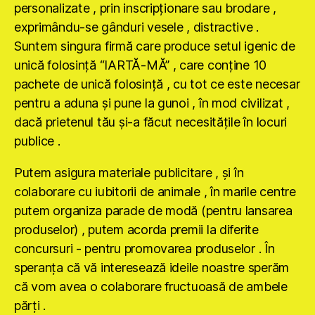
personalizate , prin inscripţionare sau brodare ,
exprimându-se gânduri vesele , distractive .
Suntem singura firmă care produce setul igenic de
unică folosinţă “IARTĂ-MĂ” , care conţine 10
pachete de unică folosinţă , cu tot ce este necesar
pentru a aduna şi pune la gunoi , în mod civilizat ,
dacă prietenul tău şi-a făcut necesităţile în locuri
publice .
Putem asigura materiale publicitare , şi în
colaborare cu iubitorii de animale , în marile centre
putem organiza parade de modă (pentru lansarea
produselor) , putem acorda premii la diferite
concursuri - pentru promovarea produselor . În
speranţa că vă interesează ideile noastre sperăm
că vom avea o colaborare fructuoasă de ambele
părţi .