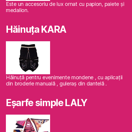
Este un accesoriu de lux ornat cu papion, paiete şi
medalion.
Hăinuţa KARA
Hăinuţă pentru evenimente mondene , cu aplicaţii
din broderie manuală , guleraş din dantelă .
Eşarfe simple LALY