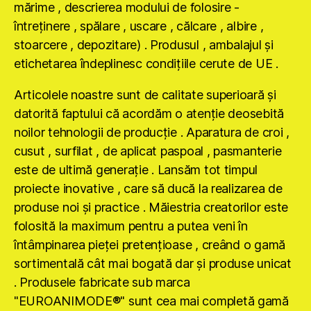
mărime , descrierea modului de folosire -
întreţinere , spălare , uscare , călcare , albire ,
stoarcere , depozitare) . Produsul , ambalajul şi
etichetarea îndeplinesc condiţiile cerute de UE .
Articolele noastre sunt de calitate superioară şi
datorită faptului că acordăm o atenţie deosebită
noilor tehnologii de producţie . Aparatura de croi ,
cusut , surfilat , de aplicat paspoal , pasmanterie
este de ultimă generaţie . Lansăm tot timpul
proiecte inovative , care să ducă la realizarea de
produse noi şi practice . Măiestria creatorilor este
folosită la maximum pentru a putea veni în
întâmpinarea pieţei pretenţioase , creând o gamă
sortimentală cât mai bogată dar şi produse unicat
. Produsele fabricate sub marca
"EUROANIMODE®" sunt cea mai completă gamă