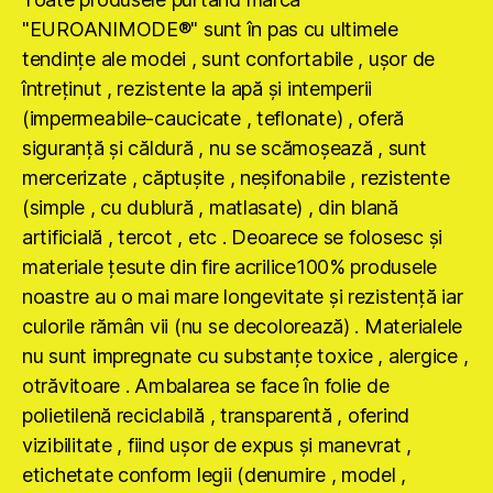
"EUROANIMODE®" sunt în pas cu ultimele
tendinţe ale modei , sunt confortabile , uşor de
întreţinut , rezistente la apă şi intemperii
(impermeabile-caucicate , teflonate) , oferă
siguranţă şi căldură , nu se scămoşează , sunt
mercerizate , căptuşite , neşifonabile , rezistente
(simple , cu dublură , matlasate) , din blană
artificială , tercot , etc . Deoarece se folosesc şi
materiale ţesute din fire acrilice100% produsele
noastre au o mai mare longevitate şi rezistenţă iar
culorile rămân vii (nu se decolorează) . Materialele
nu sunt impregnate cu substanţe toxice , alergice ,
otrăvitoare . Ambalarea se face în folie de
polietilenă reciclabilă , transparentă , oferind
vizibilitate , fiind uşor de expus şi manevrat ,
etichetate conform legii (denumire , model ,