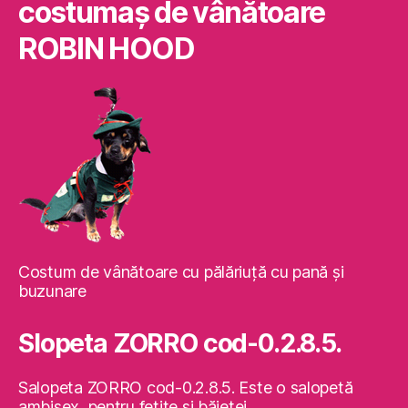
costumaş de vânătoare
ROBIN HOOD
Costum de vânătoare cu pălăriuţă cu pană şi
buzunare
Slopeta ZORRO cod-0.2.8.5.
Salopeta ZORRO cod-0.2.8.5. Este o salopetă
ambisex, pentru fetiţe şi băieţei.