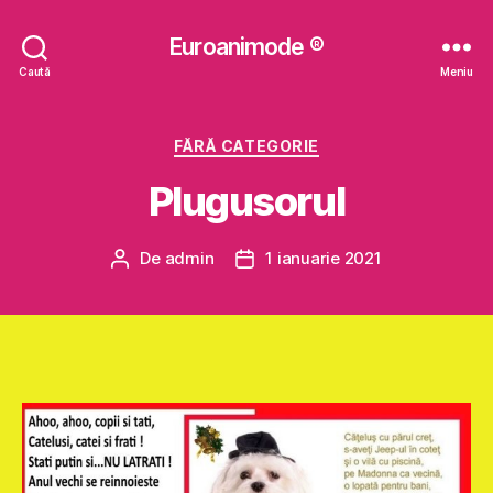
Euroanimode ®
Caută
Meniu
Categorii
FĂRĂ CATEGORIE
Plugusorul
De
admin
1 ianuarie 2021
Autor
Dată
articol
articol