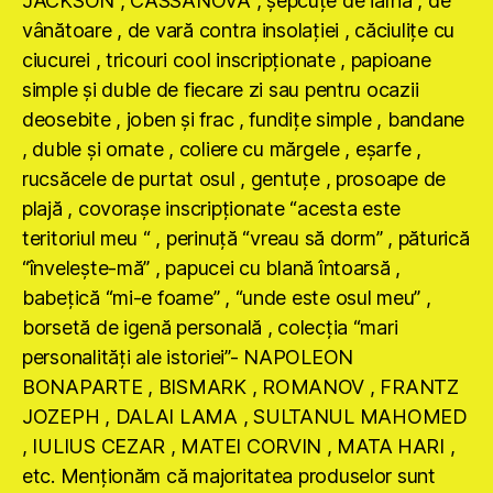
JACKSON , CASSANOVA , şepcuţe de iarnă , de
vânătoare , de vară contra insolaţiei , căciuliţe cu
ciucurei , tricouri cool inscripţionate , papioane
simple şi duble de fiecare zi sau pentru ocazii
deosebite , joben şi frac , fundiţe simple , bandane
, duble şi ornate , coliere cu mărgele , eşarfe ,
rucsăcele de purtat osul , gentuţe , prosoape de
plajă , covoraşe inscripţionate “acesta este
teritoriul meu “ , perinuţă “vreau să dorm” , păturică
“înveleşte-mă” , papucei cu blană întoarsă ,
babeţică “mi-e foame” , “unde este osul meu” ,
borsetă de igenă personală , colecţia “mari
personalităţi ale istoriei”- NAPOLEON
BONAPARTE , BISMARK , ROMANOV , FRANTZ
JOZEPH , DALAI LAMA , SULTANUL MAHOMED
, IULIUS CEZAR , MATEI CORVIN , MATA HARI ,
etc. Menţionăm că majoritatea produselor sunt