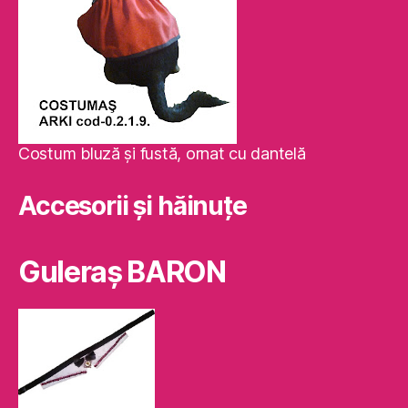
Costum bluză şi fustă, ornat cu dantelă
Accesorii și hăinuțe
Guleraş BARON