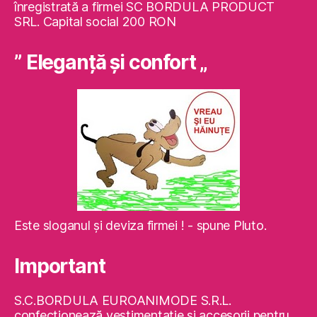
înregistrată a firmei SC BORDULA PRODUCT
SRL. Capital social 200 RON
” Eleganţă şi confort „
Este sloganul şi deviza firmei ! - spune Pluto.
Important
S.C.BORDULA EUROANIMODE S.R.L.
confecţionează vestimentaţie şi accesorii pentru