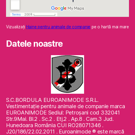
Vizualizaţi
Haine pentru animale de companie
pe o hartă mai mare
Datele noastre
S.C.BORDULA EUROANIMODE S.R.L.
Vestimentaţie pentru animale de companie marca
EUROANIMODE Sediul: Petroşani cod 332041
Str.9Mai. Bl.2 . Sc.2 . Etj.2 . Ap.8 . Cam.3 Jud.
Hunedoara România CUI RO28071346 .
J20/186/22.02.2011 . Euroanimode ® este marcă