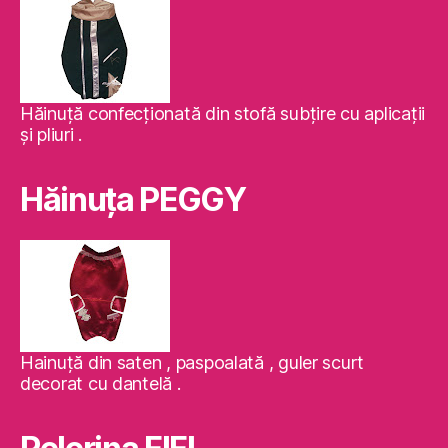
Hăinuţă confecţionată din stofă subţire cu aplicaţii
şi pliuri .
Hăinuţa PEGGY
Hainuţă din saten , paspoalată , guler scurt
decorat cu dantelă .