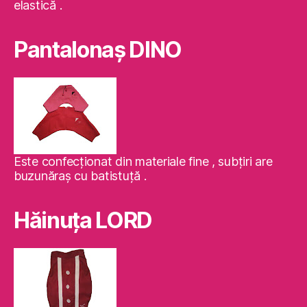
elastică .
Pantalonaş DINO
Este confecţionat din materiale fine , subţiri are
buzunăraş cu batistuţă .
Hăinuţa LORD