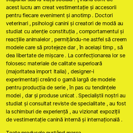
acest lucru am creat vestimentaţie şi accesorii
pentru fiecare eveniment şi anotimp . Doctori
veterinari , psihologi canini şi creatori de modă au
studiat cu atenţie constituţia , comportamentul şi
reacţiile animalelor , permiţându-ne astfel să creem
modele care să protejeze dar , în acelaşi timp , să
dea libertate de mişcare . La confecţionarea lor se
folosesc materiale de calitate superioară
(majoritatea import Italia) , designer-i
experimentaţi creând o gamă largă de modele
pentru producţia de serie , în pas cu tendinţele
modei , dar şi produse unicat . Specialiştii noştri au
studiat şi consultat reviste de specialitate , au fost
la schimburi de experienţă , au vizionat expoziţii
de vestimentaţie canină internă şi internaţională .
Toate produsele purtând marca