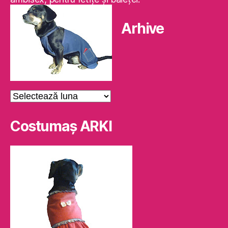
Arhive
Arhive
Costumaş ARKI