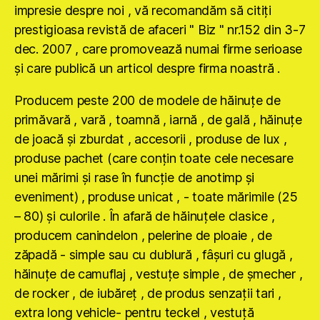
impresie despre noi , vă recomandăm să citiţi
prestigioasa revistă de afaceri " Biz " nr.152 din 3-7
dec. 2007 , care promovează numai firme serioase
şi care publică un articol despre firma noastră .
Producem peste 200 de modele de hăinuţe de
primăvară , vară , toamnă , iarnă , de gală , hăinuţe
de joacă şi zburdat , accesorii , produse de lux ,
produse pachet (care conţin toate cele necesare
unei mărimi şi rase în funcţie de anotimp şi
eveniment) , produse unicat , - toate mărimile (25
– 80) şi culorile . În afară de hăinuţele clasice ,
producem canindelon , pelerine de ploaie , de
zăpadă - simple sau cu dublură , fâşuri cu glugă ,
hăinuţe de camuflaj , vestuţe simple , de şmecher ,
de rocker , de iubăreţ , de produs senzaţii tari ,
extra long vehicle- pentru teckel , vestuţă