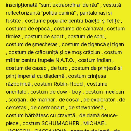
inscripţionată “sunt extraordinar de rău” , vestuţă
reflectorizantă ”poliţia canină” , pantalonaşi şi
fustiţe , costume populare pentru băieţei şi fetiţe ,
costume de epocă , costume de carnaval , costum
tirolez , costum de sport , costum de schi ,
costum de şmecheraş , costum de ţigancă şi ţigan
, costum de crăciuniţă şi de moş crăciun , costum
militar pentru trupele N.A.T.O. , costum indian ,
costum de cazac , de turc , costum de prinţesă şi
prinţ imperial cu diademă , costum prinţesa
războinică , costum Robin-Hood , costume
orientale , costum de cow - boy , costum mexican
, scoţian , de marinar , de cosar , de explorator , de
cercetaş , de cosmonaut , de stewardesă ,
costum bărbătesc cu cravată , de damă deuce-
piece , costum SCHUMACHER , MICHAEL