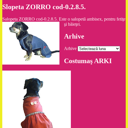
Slopeta ZORRO cod-0.2.8.5.
Salopeta ZORRO cod-0.2.8.5. Este o salopetă ambisex, pentru fetiţe
şi băieţei.
Arhive
Arhive
Costumaş ARKI