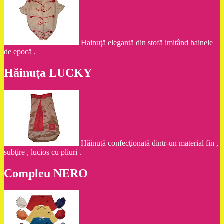
Hainuţă elegantă din stofă imitând hainele
de epocă .
Hăinuţa LUCKY
Hăinuţă confecţionată dintr-un material fin ,
subţire , lucios cu pliuri .
Compleu NERO