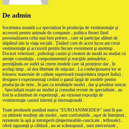
De admin
Societatea noastră s-a specializat în producţia de vestimentaţie şi
accesorii pentru animale de companie , politica firmei fiind
personalizarea celui mai bun prieten , care să participe alături de
stăpânul său la viaţa socială . Ţinând cont de acest lucru am creat
vestimentaţie şi accesorii pentru fiecare eveniment şi anotimp .
Doctori veterinari , psihologi canini şi creatori de modă au studiat cu
atenţie constituţia , comportamentul şi reacţiile animalelor ,
permiţându-ne astfel să creem modele care să protejeze dar , în
acelaşi timp , să dea libertate de mişcare . La confecţionarea lor se
folosesc materiale de calitate superioară (majoritatea import Italia) ,
designer-i experimentaţi creând o gamă largă de modele pentru
producţia de serie , în pas cu tendinţele modei , dar şi produse unicat
. Specialiştii noştri au studiat şi consultat reviste de specialitate , au
fost la schimburi de experienţă , au vizionat expoziţii de
vestimentaţie canină internă şi internaţională .
Toate produsele purtând marca "EUROANIMODE®" sunt în pas
cu ultimele tendinţe ale modei , sunt confortabile , uşor de întreţinut ,
rezistente la apă şi intemperii (impermeabile-caucicate , teflonate) ,
oferă siguranţă şi căldură , nu se scămoşează , sunt mercerizate ,