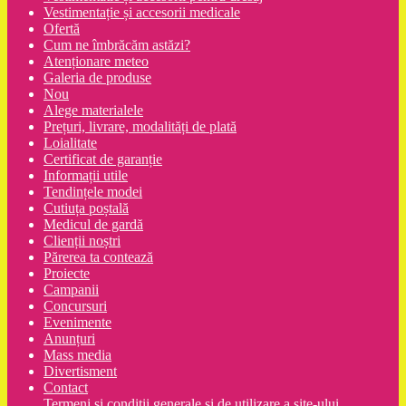
Vestimentație și accesorii medicale
Ofertă
Cum ne îmbrăcăm astăzi?
Atenționare meteo
Galeria de produse
Nou
Alege materialele
Prețuri, livrare, modalități de plată
Loialitate
Certificat de garanție
Informații utile
Tendințele modei
Cutiuța poștală
Medicul de gardă
Clienții noștri
Părerea ta contează
Proiecte
Campanii
Concursuri
Evenimente
Anunțuri
Mass media
Divertisment
Contact
Termeni şi condiţii generale şi de utilizare a site-ului