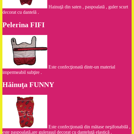
Hainuţă din saten , paspoalată , guler scurt
decorat cu dantelă .
Pelerina FIFI
Este confecţionată dintr-un material
impermeabil subţire .
Hăinuţa FUNNY
Este confecţionată din mătase neşifonabilă ,
este paspoalată,are guleraşul decorat cu danteluţă elastică .