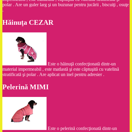
polar . Are un guler larg şi un buzunar pentru jucării , biscuiţi , osuţe
.
Hăinuţa CEZAR
Este o hăinuţă confecţionată dintr-un
material impermeabil , este matlastă şi este căptuşită cu vatelină
stratificată şi polar . Are aplicat un inel pentru adresier .
Pelerină MIMI
Este o pelerină confecţionată dintr-un