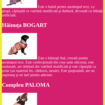
Este o haină pentru anotimpul rece, cu
glugă, căptuşită cu vatelină stratificată şi dublură, decorată cu blăniţă
artificială.
Hăinuţa BOGART
Este o hăinuţă fină, creeată pentru
anotimpul rece. Este confecţionată din crep satin siliconat, este
matlasată, are dublură din vatelină stratificată şi este căptuşită cu
polar (un material fin, călduros, moale). Este paspoalată, are un
papionaş şi un inel pentru adresier.
Compleu PALOMA