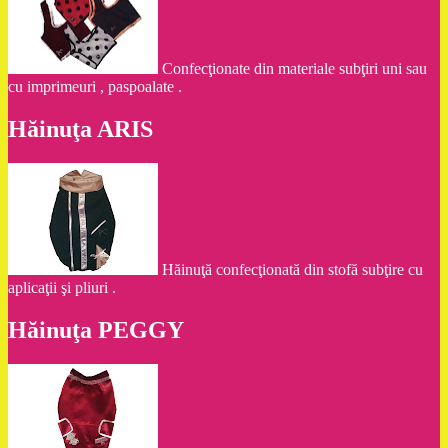
Confecţionate din materiale subţiri uni sau
cu imprimeuri , paspoalate .
Hăinuţa ARIS
Hăinuţă confecţionată din stofă subţire cu
aplicaţii şi pliuri .
Hăinuţa PEGGY