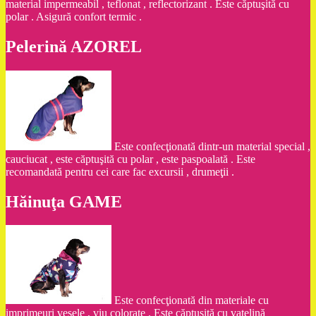
material impermeabil , teflonat , reflectorizant . Este căptuşită cu
polar . Asigură confort termic .
Pelerină AZOREL
Este confecţionată dintr-un material special ,
cauciucat , este căptuşită cu polar , este paspoalată . Este
recomandată pentru cei care fac excursii , drumeţii .
Hăinuţa GAME
Este confecţionată din materiale cu
imprimeuri vesele , viu colorate . Este căptuşită cu vatelină