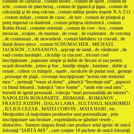
costume de carnaval , costum tirolez , costum de sport , costum de
schi , costum de şmecheraş , costum de ţigancă şi ţigan , costum de
crăciuniţă şi de moş crăciun , costum militar pentru trupele N.A.T.O.
, costum indian , costum de cazac , de turc , costum de prinţesă şi
prinţ imperial cu diademă , costum prinţesa războinică , costum
Robin-Hood , costume orientale , costum de cow - boy , costum
mexican , scoţian , de marinar , de cosar , de explorator , de cercetaş
, de cosmonaut , de stewardesă , costum bărbătesc cu cravată , de
damă deuce-piece , costum SCHUMACHER , MICHAEL
JACKSON , CASSANOVA , şepcuţe de iarnă , de vânătoare , de
vară contra insolaţiei , căciuliţe cu ciucurei , tricouri cool
inscripţionate , papioane simple şi duble de fiecare zi sau pentru
ocazii deosebite , joben şi frac , fundiţe simple , bandane , duble şi
ornate , coliere cu mărgele , eşarfe , rucsăcele de purtat osul , gentuţe
, prosoape de plajă , covoraşe inscripţionate “acesta este teritoriul
meu “ , perinuţă “vreau să dorm” , păturică “înveleşte-mă” , papucei
cu blană întoarsă , babeţică “mi-e foame” , “unde este osul meu” ,
borsetă de igenă personală , colecţia “mari personalităţi ale istoriei”-
NAPOLEON BONAPARTE , BISMARK , ROMANOV ,
FRANTZ JOZEPH , DALAI LAMA , SULTANUL MAHOMED
, IULIUS CEZAR , MATEI CORVIN , MATA HARI , etc.
Menţionăm că majoritatea produselor sunt personalizate , prin
inscripţionare sau brodare , exprimându-se gânduri vesele ,
distractive . Suntem singura firmă care produce setul igenic de unică
folosinţă “IARTĂ-MĂ” , care conţine 10 pachete de unică folosinţă