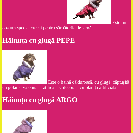
Este un
costum special creeat pentru sărbătorile de iarnă.
Hăinuţa cu glugă PEPE
Este o haină călduroasă, cu glugă, căptuşită
cu polar şi vatelină stratificată şi decorată cu blăniţă artificială.
Hăinuţa cu glugă ARGO