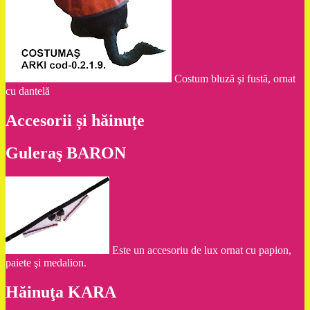
Costum bluză şi fustă, ornat
cu dantelă
Accesorii și hăinuțe
Guleraş BARON
Este un accesoriu de lux ornat cu papion,
paiete şi medalion.
Hăinuţa KARA