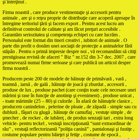
şi întreţinut .
Firma noastră , care produce vestimentaţie şi accesorii pentru
animale , are şi o reţea proprie de distribuţie care acoperă aproape în
întregime teritoriul ţării şi facem export . Pentru acest lucru am
definitivat controlul de calitate şi am făcut preţuri accesibile .
Garantăm seriozitatea şi competenţa echipei cu care lucrăm .
Personalul este format din tineri creativi , iubitori de animale . O
parte din profit o donăm unei aociaţii de protecţie a animalelor fără
stăpân . Pentru o primă impresie despre noi , vă recomandăm să citiţi
prestigioasa revistă de afaceri " Biz " nr.152 din 3-7 dec. 2007 , care
promovează numai firme serioase şi care publică un articol despre
firma noastră .
Producem peste 200 de modele de hăinuţe de primăvară , vară ,
toamnă , iarnă , de gală , hăinuţe de joacă şi zburdat , accesorii ,
produse de lux , produse pachet (care conţin toate cele necesare unei
mărimi şi rase în funcţie de anotimp şi eveniment) , produse unicat ,
- toate mărimile (25 – 80) şi culorile . În afară de hăinuţele clasice ,
producem canindelon , pelerine de ploaie , de zăpadă - simple sau cu
dublură , fâşuri cu glugă , hăinuţe de camuflaj , vestuţe simple , de
şmecher , de rocker , de iubăreţ , de produs senzaţii tari , extra long
vehicle- pentru teckel , vestuţă inscripţionată “sunt extraordinar de
rău” , vestuţă reflectorizantă ”poliţia canină” , pantalonaşi şi fustiţe ,
costume populare pentru băieţei şi fetiţe , costume de epocă ,