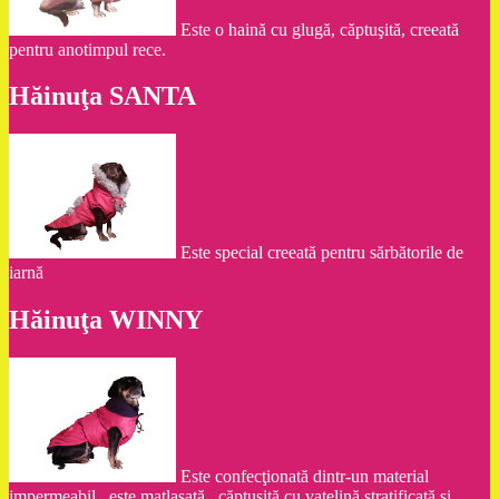
Este o haină cu glugă, căptuşită, creeată
pentru anotimpul rece.
Hăinuţa SANTA
Este special creeată pentru sărbătorile de
iarnă
Hăinuţa WINNY
Este confecţionată dintr-un material
impermeabil , este matlasată , căptuşită cu vatelină stratificată şi