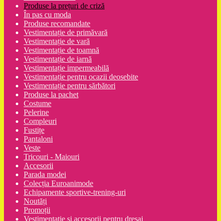
Produse la prețuri de criză
În pas cu moda
Produse recomandate
Vestimentație de primăvară
Vestimentație de vară
Vestimentație de toamnă
Vestimentație de iarnă
Vestimentație impermeabilă
Vestimentație pentru ocazii deosebite
Vestimentație pentru sărbători
Produse la pachet
Costume
Pelerine
Compleuri
Fustițe
Pantaloni
Veste
Tricouri - Maiouri
Accesorii
Parada modei
Colecția Euroanimode
Echipamente sportive-trening-uri
Noutăți
Promoții
Vestimentatie și accesorii pentru dresaj