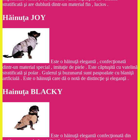
stratificată şi are dublură dintr-un material fin , lucios .
Hăinuţa JOY
Este o hăinuţă elegantă , confecţionată
dintr-un material special , imitaţie de piele . Este căptuşită cu vatelină
stratificată şi polar . Gulerul şi buzunarul sunt paspoalate cu blaniţă
artficială . Este o hăinuţă care dă o notă de distincţie şi eleganţă .
Hainuţa BLACKY
Este o hăinuţă elegantă confecţionată din