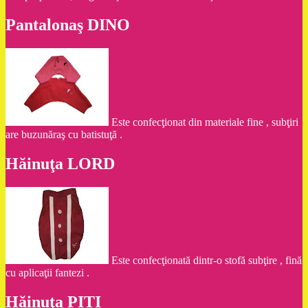
Pantalonaş DINO
Este confecţionat din materiale fine , subţiri
are buzunăraş cu batistuţă .
Hăinuţa LORD
Este confecţionată dintr-o stofă subţire , fină
cu aplicaţii fantezi .
Hăinuţa PITI