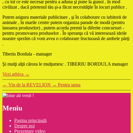
, cu tot ce este necesar pentru a aduna şi pune la gunoi , în mod
civilizat , dacă prietenul tău şi-a făcut necesităţile în locuri publice .
Putem asigura materiale publicitare , şi în colaborare cu iubitorii de
animale , în marile centre putem organiza parade de modă (pentru
lansarea produselor) , putem acorda premii la diferite concursuri -
pentru promovarea produselor . În speranţa că vă interesează ideile
noastre sperăm că vom avea o colaborare fructuoasă de ambele părţi
.
Tiberiu Bordula - manager
Şi mulţi alţii cărora le mulţumesc . TIBERIU BORDULA manager
Vezi arhiva
→
←
Vin de la REVELION
→
Pentru iarna
Meniu
Pagina principală
Despre noi
Prezentare video