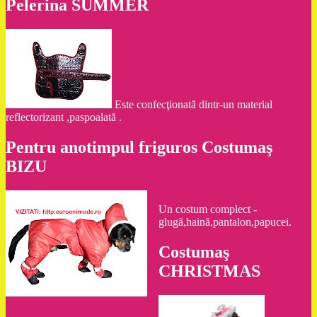
Pelerina SUMMER
Este confecţionată dintr-un material
reflectorizant ,paspoalată .
Pentru anotimpul friguros Costumaş
BIZU
Un costum complect -
glugă,haină,pantalon,papucei.
Costumaş
CHRISTMAS