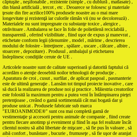
căptuşite , neşifonabile , rezistente (simple , cu dublură , matlasate) ,
din blană artificială , tercot , etc . Deoarece se folosesc şi materiale
ţesute din fire acrilice100% produsele noastre au o mai mare
longevitate şi rezistenţă iar culorile rămân vii (nu se decolorează) .
Materialele nu sunt impregnate cu substanţe toxice , alergice ,
otrăvitoare . Ambalarea se face în folie de polietilenă reciclabilă ,
transparentă , oferind vizibilitate , fiind uşor de expus şi manevrat ,
etichetate conform legii (denumire , model , mărime , descrierea
modului de folosire - întreţinere , spălare , uscare , călcare , albire ,
stoarcere , depozitare) . Produsul , ambalajul şi etichetarea
îndeplinesc condiţiile cerute de UE .
Articolele noastre sunt de calitate superioară şi datorită faptului că
acordăm o atenţie deosebită noilor tehnologii de producţie .
Aparatura de croi , cusut , surfilat , de aplicat paspoal , pasmanterie
este de ultimă generaţie . Lansăm tot timpul proiecte inovative , care
să ducă la realizarea de produse noi şi practice . Măiestria creatorilor
este folosită la maximum pentru a putea veni în întâmpinarea pieţei
pretenţioase , creând o gamă sortimentală cât mai bogată dar şi
produse unicat . Produsele fabricate sub marca
"EUROANIMODE®" sunt cea mai completă gamă de
vestimentaţie şi accesorii pentru animale de companie , fiind create
pentru fiecare anotimp şi eveniment şi fiind în aşa fel realizate încât
clientul nostru să aibă libertate de mişcare , să fie pus în valoare , să
aibă confort , bunăstare , bucurie , frumuseţe , să fie uşor de aranjat