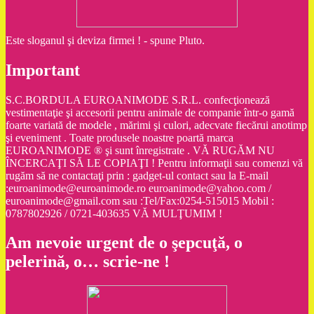
Este sloganul şi deviza firmei ! - spune Pluto.
Important
S.C.BORDULA EUROANIMODE S.R.L. confecţionează
vestimentaţie şi accesorii pentru animale de companie într-o gamă
foarte variată de modele , mărimi şi culori, adecvate fiecărui anotimp
şi eveniment . Toate produsele noastre poartă marca
EUROANIMODE ® şi sunt înregistrate . VĂ RUGĂM NU
ÎNCERCAŢI SĂ LE COPIAŢI ! Pentru informaţii sau comenzi vă
rugăm să ne contactaţi prin : gadget-ul contact sau la E-mail
:euroanimode@euroanimode.ro euroanimode@yahoo.com /
euroanimode@gmail.com sau :Tel/Fax:0254-515015 Mobil :
0787802926 / 0721-403635 VĂ MULŢUMIM !
Am nevoie urgent de o şepcuţă, o
pelerină, o… scrie-ne !