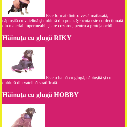
Este format dintr-o vestă matlasată,
căptuşită cu vatelină şi dublură din polar. Şepcuţa este confecţionată
din material impermeabil şi are cozoroc, pentru a proteja ochii.
Hăinuţa cu glugă RIKY
Este o haină cu glugă, căptuşită şi cu
dublură din vatelină stratificată.
Hăinuţa cu glugă HOBBY