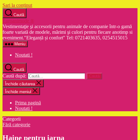
Sari la conținut
Caută
Euroanimode ®
Vestimentaţie şi accesorii pentru animale de companie într-o gamă
foarte variată de modele, mărimi şi culori pentru fiecare anotimp si
eveniment."Eleganță și confort'' Tel: 0721403635, 0254515015
Meniu
Noutati !
Caută
Caută după:
Închide căutarea
Închide meniul
Prima pagină
Noutati !
Categorii
Fără categorie
Haine pentru iarna