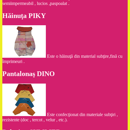
semiimpermeabil , lucios ,paspoalat .
Hăinuţa PIKY
Este o hăinuţă din material subţire,fină cu
împrimeuri .
Pantalonaş DINO
Este confecţionat din materiale subţiri ,
rezistente (doc , tercot , velur , etc.).