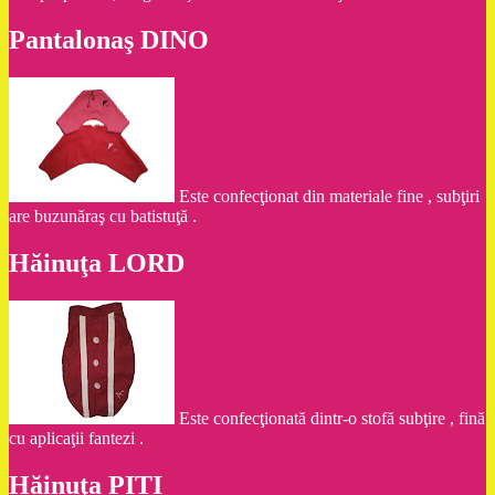
Pantalonaş DINO
Este confecţionat din materiale fine , subţiri
are buzunăraş cu batistuţă .
Hăinuţa LORD
Este confecţionată dintr-o stofă subţire , fină
cu aplicaţii fantezi .
Hăinuţa PITI