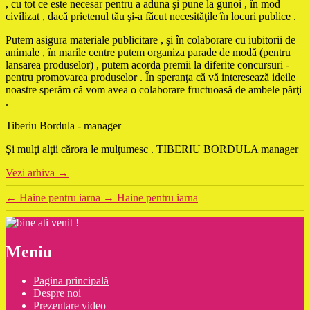
, cu tot ce este necesar pentru a aduna şi pune la gunoi , în mod
civilizat , dacă prietenul tău şi-a făcut necesităţile în locuri publice .
Putem asigura materiale publicitare , şi în colaborare cu iubitorii de
animale , în marile centre putem organiza parade de modă (pentru
lansarea produselor) , putem acorda premii la diferite concursuri -
pentru promovarea produselor . În speranţa că vă interesează ideile
noastre sperăm că vom avea o colaborare fructuoasă de ambele părţi
.
Tiberiu Bordula - manager
Şi mulţi alţii cărora le mulţumesc . TIBERIU BORDULA manager
Vezi arhiva
→
←
Haine pentru iarna
→
Haine pentru iarna
Meniu
Pagina principală
Despre noi
Prezentare video