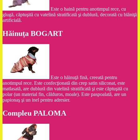
Este o haină pentru anotimpul rece, cu
glugă, căptuşită cu vatelină stratificată şi dublură, decorată cu blăniţă
artificială.
Hăinuţa BOGART
Este o hăinuţă fină, creeată pentru
anotimpul rece. Este confecţionată din crep satin siliconat, este
matlasată, are dublură din vatelină stratificată şi este căptuşită cu
polar (un material fin, călduros, moale). Este paspoalată, are un
papionaş şi un inel pentru adresier.
Compleu PALOMA