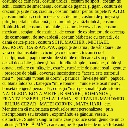
costume de carnaval , costum tirolez , costum de sport , costum de
schi , costum de şmecheraş , costum de ţigancă şi ţigan , costum de
crăciuniţă şi de moş crăciun , costum militar pentru trupele N.A.T.O.
, costum indian , costum de cazac , de turc , costum de prinţesă şi
prinţ imperial cu diademă , costum prinţesa războinică , costum
Robin-Hood , costume orientale , costum de cow - boy , costum
mexican , scoţian , de marinar , de cosar , de explorator , de cercetaş
, de cosmonaut , de stewardesă , costum bărbătesc cu cravată , de
damă deuce-piece , costum SCHUMACHER , MICHAEL
JACKSON , CASSANOVA , şepcuţe de iarnă , de vânătoare , de
vară contra insolaţiei , căciuliţe cu ciucurei , tricouri cool
inscripţionate , papioane simple şi duble de fiecare zi sau pentru
ocazii deosebite , joben şi frac , fundiţe simple , bandane , duble şi
ornate , coliere cu mărgele , eşarfe , rucsăcele de purtat osul , gentuţe
, prosoape de plajă , covoraşe inscripţionate “acesta este teritoriul
meu “ , perinuţă “vreau să dorm” , păturică “înveleşte-mă” , papucei
cu blană întoarsă , babeţică “mi-e foame” , “unde este osul meu” ,
borsetă de igenă personală , colecţia “mari personalităţi ale istoriei”-
NAPOLEON BONAPARTE , BISMARK , ROMANOV ,
FRANTZ JOZEPH , DALAI LAMA , SULTANUL MAHOMED
, IULIUS CEZAR , MATEI CORVIN , MATA HARI , etc.
Menţionăm că majoritatea produselor sunt personalizate , prin
inscripţionare sau brodare , exprimându-se gânduri vesele ,
distractive . Suntem singura firmă care produce setul igenic de unică
folosinţă “IARTĂ-MĂ” , care conţine 10 pachete de unică folosinţă