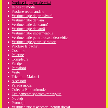
Produse la prețuri de criză
În pas cu moda
Produse recomandate
Vestimentație de primăvară
Vestimentație de vară
Vestimentație de toamnă
Vestimentație de iarnă
Vestimentație impermeabilă
Vestimentație pentru ocazii deosebite
Vestimentație pentru sărbători
Produse la pachet
Costume
Pelerine
Compleuri
Fustițe
Pantaloni
Veste
Tricouri - Maiouri
Accesorii
Parada modei
Colecția Euroanimode
Echipamente sportive-trening-uri
Noutăți
Promoții
Vestimentatie și accesorii pentru dresaj