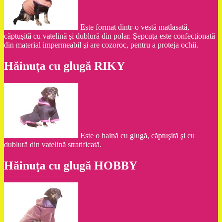
Este format dintr-o vestă matlasată,
căptuşită cu vatelină şi dublură din polar. Şepcuţa este confecţionată
din material impermeabil şi are cozoroc, pentru a proteja ochii.
Hăinuţa cu glugă RIKY
Este o haină cu glugă, căptuşită şi cu
dublură din vatelină stratificată.
Hăinuţa cu glugă HOBBY