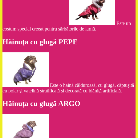
Este un
costum special creeat pentru sărbătorile de iarnă.
Hăinuţa cu glugă PEPE
Este o haină călduroasă, cu glugă, căptuşită
cu polar şi vatelină stratificată şi decorată cu blăniţă artificială.
Hăinuţa cu glugă ARGO