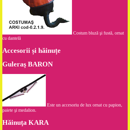
Costum bluză şi fustă, ornat
cu dantelă
Accesorii și hăinuțe
Guleraş BARON
Este un accesoriu de lux ornat cu papion,
paiete şi medalion.
Hăinuţa KARA