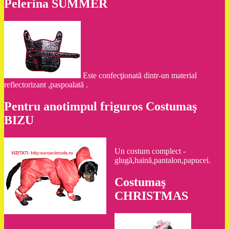
Pelerina SUMMER
Este confecţionată dintr-un material
reflectorizant ,paspoalată .
Pentru anotimpul friguros Costumaş
BIZU
Un costum complect -
glugă,haină,pantalon,papucei.
Costumaş
CHRISTMAS