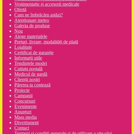
Vestimentație și accesorii medicale
Ofertă
Cum ne îmbrăcăm astăzi?
Atenționare meteo
Galeria de produse
Nou
Alege materialele
Prețuri, livrare, modalități de plată
Loialitate
Certificat de garanție
Informații utile
Tendințele modei
Cutiuța poștală
Medicul de gardă
Clienții noștri
Părerea ta contează
Proiecte
Campanii
Concursuri
Evenimente
Anunțuri
Mass media
Divertisment
Contact
Termeni şi condiţii generale şi de utilizare a site-ului