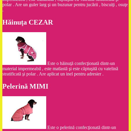
polar . Are un guler larg şi un buzunar pentru jucării , biscuiţi , osuţe
.
Hăinuţa CEZAR
Este o hăinuţă confecţionată dintr-un
material impermeabil , este matlastă şi este căptuşită cu vatelină
stratificată şi polar . Are aplicat un inel pentru adresier .
Pelerină MIMI
Este o pelerină confecţionată dintr-un