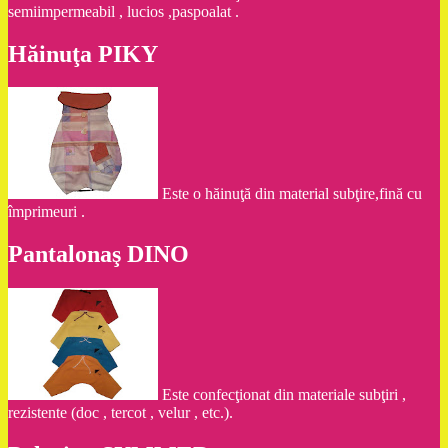
semiimpermeabil , lucios ,paspoalat .
Hăinuţa PIKY
Este o hăinuţă din material subţire,fină cu
împrimeuri .
Pantalonaş DINO
Este confecţionat din materiale subţiri ,
rezistente (doc , tercot , velur , etc.).