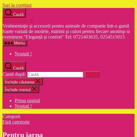
Sari la conținut
Caută
Euroanimode ®
Vestimentaţie şi accesorii pentru animale de companie într-o gamă
foarte variată de modele, mărimi şi culori pentru fiecare anotimp si
eveniment."Eleganță și confort'' Tel: 0721403635, 0254515015
Meniu
Noutati !
Caută
Caută după:
Închide căutarea
Închide meniul
Prima pagină
Noutati !
Categorii
Fără categorie
Pentru iarna