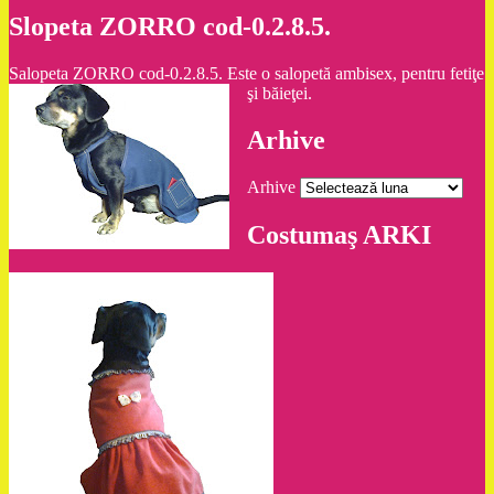
Slopeta ZORRO cod-0.2.8.5.
Salopeta ZORRO cod-0.2.8.5. Este o salopetă ambisex, pentru fetiţe
şi băieţei.
Arhive
Arhive
Costumaş ARKI