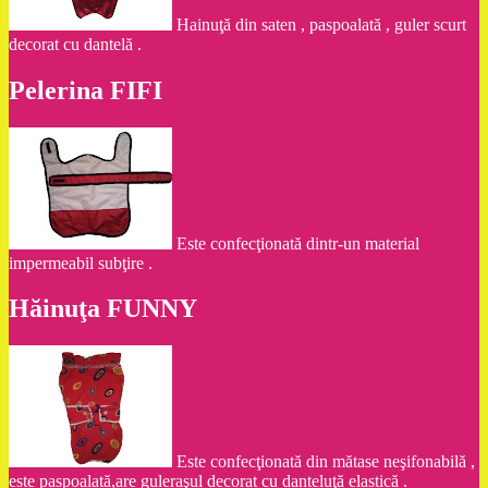
Hainuţă din saten , paspoalată , guler scurt
decorat cu dantelă .
Pelerina FIFI
Este confecţionată dintr-un material
impermeabil subţire .
Hăinuţa FUNNY
Este confecţionată din mătase neşifonabilă ,
este paspoalată,are guleraşul decorat cu danteluţă elastică .