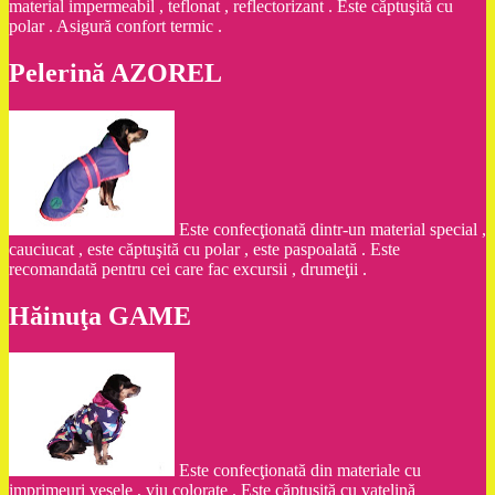
material impermeabil , teflonat , reflectorizant . Este căptuşită cu
polar . Asigură confort termic .
Pelerină AZOREL
Este confecţionată dintr-un material special ,
cauciucat , este căptuşită cu polar , este paspoalată . Este
recomandată pentru cei care fac excursii , drumeţii .
Hăinuţa GAME
Este confecţionată din materiale cu
imprimeuri vesele , viu colorate . Este căptuşită cu vatelină