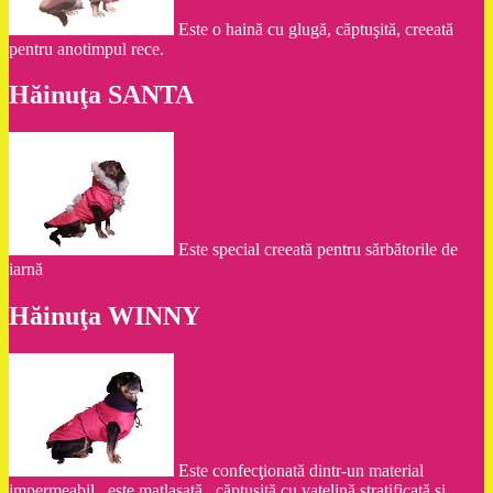
Este o haină cu glugă, căptuşită, creeată
pentru anotimpul rece.
Hăinuţa SANTA
Este special creeată pentru sărbătorile de
iarnă
Hăinuţa WINNY
Este confecţionată dintr-un material
impermeabil , este matlasată , căptuşită cu vatelină stratificată şi