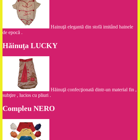
Hainuţă elegantă din stofă imitând hainele
de epocă .
Hăinuţa LUCKY
Hăinuţă confecţionată dintr-un material fin ,
subţire , lucios cu pliuri .
Compleu NERO