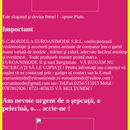
Este sloganul şi deviza firmei ! - spune Pluto.
Important
S.C.BORDULA EUROANIMODE S.R.L. confecţionează
vestimentaţie şi accesorii pentru animale de companie într-o gamă
foarte variată de modele , mărimi şi culori, adecvate fiecărui anotimp
şi eveniment . Toate produsele noastre poartă marca
EUROANIMODE ® şi sunt înregistrate . VĂ RUGĂM NU
ÎNCERCAŢI SĂ LE COPIAŢI ! Pentru informaţii sau comenzi vă
rugăm să ne contactaţi prin : gadget-ul contact sau la E-mail
:euroanimode@euroanimode.ro euroanimode@yahoo.com /
euroanimode@gmail.com sau :Tel/Fax:0254-515015 Mobil :
0787802926 / 0721-403635 VĂ MULŢUMIM !
Am nevoie urgent de o şepcuţă, o
pelerină, o… scrie-ne !