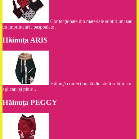
Confecţionate din materiale subţiri uni sau
cu imprimeuri , paspoalate .
Hăinuţa ARIS
Hăinuţă confecţionată din stofă subţire cu
aplicaţii şi pliuri .
Hăinuţa PEGGY