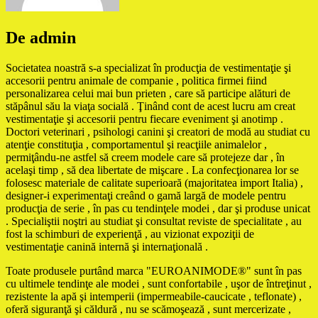
De admin
Societatea noastră s-a specializat în producţia de vestimentaţie şi
accesorii pentru animale de companie , politica firmei fiind
personalizarea celui mai bun prieten , care să participe alături de
stăpânul său la viaţa socială . Ţinând cont de acest lucru am creat
vestimentaţie şi accesorii pentru fiecare eveniment şi anotimp .
Doctori veterinari , psihologi canini şi creatori de modă au studiat cu
atenţie constituţia , comportamentul şi reacţiile animalelor ,
permiţându-ne astfel să creem modele care să protejeze dar , în
acelaşi timp , să dea libertate de mişcare . La confecţionarea lor se
folosesc materiale de calitate superioară (majoritatea import Italia) ,
designer-i experimentaţi creând o gamă largă de modele pentru
producţia de serie , în pas cu tendinţele modei , dar şi produse unicat
. Specialiştii noştri au studiat şi consultat reviste de specialitate , au
fost la schimburi de experienţă , au vizionat expoziţii de
vestimentaţie canină internă şi internaţională .
Toate produsele purtând marca "EUROANIMODE®" sunt în pas
cu ultimele tendinţe ale modei , sunt confortabile , uşor de întreţinut ,
rezistente la apă şi intemperii (impermeabile-caucicate , teflonate) ,
oferă siguranţă şi căldură , nu se scămoşează , sunt mercerizate ,