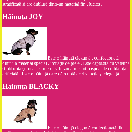
stratificată şi are dublură dintr-un material fin , lucios .
Hăinuţa JOY
Este o hăinuţă elegantă , confecţionată
dintr-un material special , imitaţie de piele . Este căptuşită cu vatelină
stratificată şi polar . Gulerul şi buzunarul sunt paspoalate cu blaniţă
artficială . Este o hăinuţă care dă o notă de distincţie şi eleganţă .
Hainuţa BLACKY
Este o hăinuţă elegantă confecţionată din