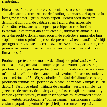
şi întreţinut .
Firma noastră , care produce vestimentaţie şi accesorii pentru
animale , are şi o reţea proprie de distribuţie care acoperă aproape în
întregime teritoriul ţării şi facem export . Pentru acest lucru am
definitivat controlul de calitate şi am făcut preţuri accesibile .
Garantăm seriozitatea şi competenţa echipei cu care lucrăm .
Personalul este format din tineri creativi , iubitori de animale . O
parte din profit o donăm unei aociaţii de protecţie a animalelor fără
stăpân . Pentru o primă impresie despre noi , vă recomandăm să citiţi
prestigioasa revistă de afaceri " Biz " nr.152 din 3-7 dec. 2007 , care
promovează numai firme serioase şi care publică un articol despre
firma noastră .
Producem peste 200 de modele de hăinuţe de primăvară , vară ,
toamnă , iarnă , de gală , hăinuţe de joacă şi zburdat , accesorii ,
produse de lux , produse pachet (care conţin toate cele necesare unei
mărimi şi rase în funcţie de anotimp şi eveniment) , produse unicat ,
- toate mărimile (25 – 80) şi culorile . În afară de hăinuţele clasice ,
producem canindelon , pelerine de ploaie , de zăpadă - simple sau cu
dublură , fâşuri cu glugă , hăinuţe de camuflaj , vestuţe simple , de
şmecher , de rocker , de iubăreţ , de produs senzaţii tari , extra long
vehicle- pentru teckel , vestuţă inscripţionată “sunt extraordinar de
rău” , vestuţă reflectorizantă ”poliţia canină” , pantalonaşi şi fustiţe ,
costume populare pentru băieţei şi fetiţe , costume de epocă ,