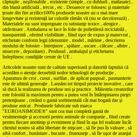
căptuşite , neşifonabile , rezistente (simple , cu dublură , matlasate) ,
din blană artificială , tercot , etc . Deoarece se folosesc şi materiale
ţesute din fire acrilice100% produsele noastre au o mai mare
longevitate şi rezistenţă iar culorile rămân vii (nu se decolorează) .
Materialele nu sunt impregnate cu substanţe toxice , alergice ,
otrăvitoare . Ambalarea se face în folie de polietilenă reciclabilă ,
transparentă , oferind vizibilitate , fiind uşor de expus şi manevrat ,
etichetate conform legii (denumire , model , mărime , descrierea
modului de folosire - întreţinere , spălare , uscare , călcare , albire ,
stoarcere , depozitare) . Produsul , ambalajul şi etichetarea
îndeplinesc condiţiile cerute de UE .
Articolele noastre sunt de calitate superioară şi datorită faptului că
acordăm o atenţie deosebită noilor tehnologii de producţie .
Aparatura de croi , cusut , surfilat , de aplicat paspoal , pasmanterie
este de ultimă generaţie . Lansăm tot timpul proiecte inovative , care
să ducă la realizarea de produse noi şi practice . Măiestria creatorilor
este folosită la maximum pentru a putea veni în întâmpinarea pieţei
pretenţioase , creând o gamă sortimentală cât mai bogată dar şi
produse unicat . Produsele fabricate sub marca
"EUROANIMODE®" sunt cea mai completă gamă de
vestimentaţie şi accesorii pentru animale de companie , fiind create
pentru fiecare anotimp şi eveniment şi fiind în aşa fel realizate încât
clientul nostru să aibă libertate de mişcare , să fie pus în valoare , să
aibă confort , bunăstare , bucurie , frumuseţe , să fie uşor de aranjat