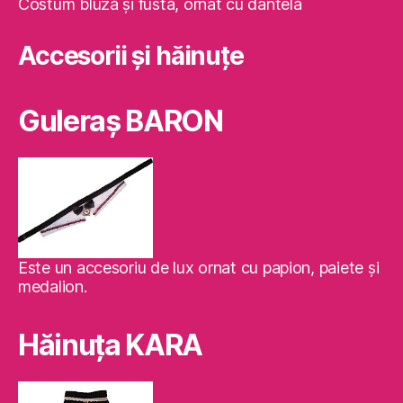
Costum bluză şi fustă, ornat cu dantelă
Accesorii și hăinuțe
Guleraş BARON
Este un accesoriu de lux ornat cu papion, paiete şi
medalion.
Hăinuţa KARA