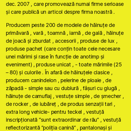
dec. 2007 , care promovează numai firme serioase
şi care publică un articol despre firma noastră .
Producem peste 200 de modele de hăinuţe de
primăvară , vară , toamnă , iarnă , de gală , hăinuţe
de joacă şi zburdat , accesorii , produse de lux ,
produse pachet (care conţin toate cele necesare
unei mărimi şi rase în funcţie de anotimp şi
eveniment) , produse unicat , - toate mărimile (25
– 80) şi culorile . În afară de hăinuţele clasice ,
producem canindelon , pelerine de ploaie , de
zăpadă - simple sau cu dublură , fâşuri cu glugă ,
hăinuţe de camuflaj , vestuţe simple , de şmecher ,
de rocker , de iubăreţ , de produs senzaţii tari ,
extra long vehicle- pentru teckel , vestuţă
inscripţionată “sunt extraordinar de rău” , vestuţă
reflectorizantă ”poliţia canină” , pantalonaşi şi