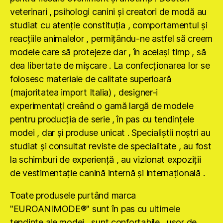
veterinari , psihologi canini şi creatori de modă au
studiat cu atenţie constituţia , comportamentul şi
reacţiile animalelor , permiţându-ne astfel să creem
modele care să protejeze dar , în acelaşi timp , să
dea libertate de mişcare . La confecţionarea lor se
folosesc materiale de calitate superioară
(majoritatea import Italia) , designer-i
experimentaţi creând o gamă largă de modele
pentru producţia de serie , în pas cu tendinţele
modei , dar şi produse unicat . Specialiştii noştri au
studiat şi consultat reviste de specialitate , au fost
la schimburi de experienţă , au vizionat expoziţii
de vestimentaţie canină internă şi internaţională .
Toate produsele purtând marca
"EUROANIMODE®" sunt în pas cu ultimele
tendinţe ale modei , sunt confortabile , uşor de