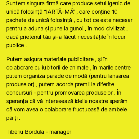
Suntem singura firmă care produce setul igenic de
unică folosinţă “IARTĂ-MĂ” , care conţine 10
pachete de unică folosinţă , cu tot ce este necesar
pentru a aduna şi pune la gunoi , în mod civilizat ,
dacă prietenul tău şi-a făcut necesităţile în locuri
publice .
Putem asigura materiale publicitare , şi în
colaborare cu iubitorii de animale , în marile centre
putem organiza parade de modă (pentru lansarea
produselor) , putem acorda premii la diferite
concursuri - pentru promovarea produselor . În
speranţa că vă interesează ideile noastre sperăm
că vom avea o colaborare fructuoasă de ambele
părţi .
Tiberiu Bordula - manager