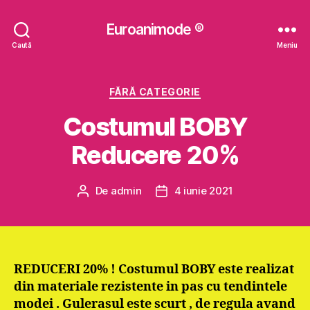
Euroanimode ®
Caută
Meniu
Categorii
FĂRĂ CATEGORIE
Costumul BOBY
Reducere 20%
De
admin
4 iunie 2021
Autor
Dată
articol
articol
REDUCERI 20% ! Costumul BOBY este realizat
din materiale rezistente in pas cu tendintele
modei . Gulerasul este scurt , de regula avand