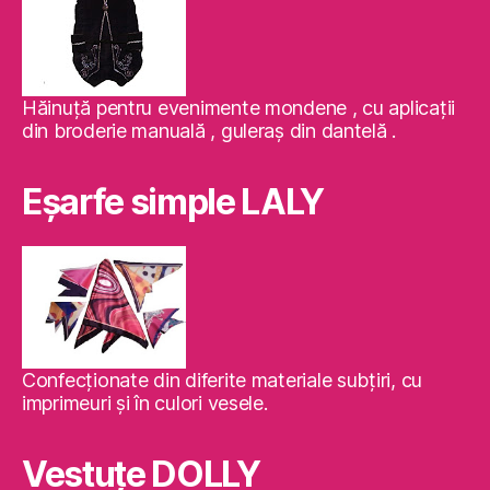
Hăinuţă pentru evenimente mondene , cu aplicaţii
din broderie manuală , guleraş din dantelă .
Eşarfe simple LALY
Confecţionate din diferite materiale subţiri, cu
imprimeuri şi în culori vesele.
Vestuţe DOLLY