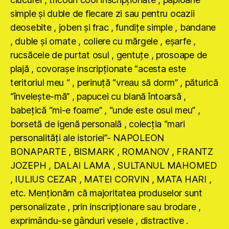
simple şi duble de fiecare zi sau pentru ocazii
deosebite , joben şi frac , fundiţe simple , bandane
, duble şi ornate , coliere cu mărgele , eşarfe ,
rucsăcele de purtat osul , gentuţe , prosoape de
plajă , covoraşe inscripţionate “acesta este
teritoriul meu “ , perinuţă “vreau să dorm” , păturică
“înveleşte-mă” , papucei cu blană întoarsă ,
babeţică “mi-e foame” , “unde este osul meu” ,
borsetă de igenă personală , colecţia “mari
personalităţi ale istoriei”- NAPOLEON
BONAPARTE , BISMARK , ROMANOV , FRANTZ
JOZEPH , DALAI LAMA , SULTANUL MAHOMED
, IULIUS CEZAR , MATEI CORVIN , MATA HARI ,
etc. Menţionăm că majoritatea produselor sunt
personalizate , prin inscripţionare sau brodare ,
exprimându-se gânduri vesele , distractive .