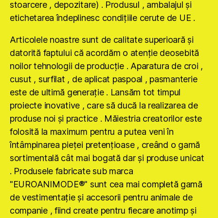
stoarcere , depozitare) . Produsul , ambalajul şi
etichetarea îndeplinesc condiţiile cerute de UE .
Articolele noastre sunt de calitate superioară şi
datorită faptului că acordăm o atenţie deosebită
noilor tehnologii de producţie . Aparatura de croi ,
cusut , surfilat , de aplicat paspoal , pasmanterie
este de ultimă generaţie . Lansăm tot timpul
proiecte inovative , care să ducă la realizarea de
produse noi şi practice . Măiestria creatorilor este
folosită la maximum pentru a putea veni în
întâmpinarea pieţei pretenţioase , creând o gamă
sortimentală cât mai bogată dar şi produse unicat
. Produsele fabricate sub marca
"EUROANIMODE®" sunt cea mai completă gamă
de vestimentaţie şi accesorii pentru animale de
companie , fiind create pentru fiecare anotimp şi