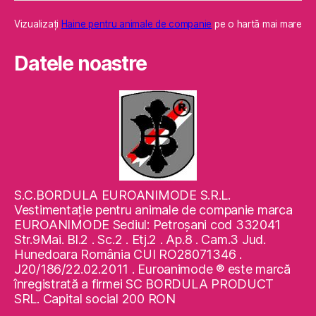
Vizualizaţi
Haine pentru animale de companie
pe o hartă mai mare
Datele noastre
S.C.BORDULA EUROANIMODE S.R.L.
Vestimentaţie pentru animale de companie marca
EUROANIMODE Sediul: Petroşani cod 332041
Str.9Mai. Bl.2 . Sc.2 . Etj.2 . Ap.8 . Cam.3 Jud.
Hunedoara România CUI RO28071346 .
J20/186/22.02.2011 . Euroanimode ® este marcă
înregistrată a firmei SC BORDULA PRODUCT
SRL. Capital social 200 RON