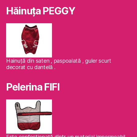
Hăinuţa PEGGY
Hainuţă din saten , paspoalată , guler scurt
decorat cu dantelă .
Pelerina FIFI
Este confecţionată dintr-un material impermeabil