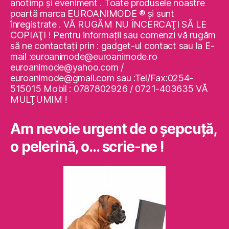
anotimp şi eveniment . Toate produsele noastre
poartă marca EUROANIMODE ® şi sunt
înregistrate . VĂ RUGĂM NU ÎNCERCAŢI SĂ LE
COPIAŢI ! Pentru informaţii sau comenzi vă rugăm
să ne contactaţi prin : gadget-ul contact sau la E-
mail :euroanimode@euroanimode.ro
euroanimode@yahoo.com /
euroanimode@gmail.com sau :Tel/Fax:0254-
515015 Mobil : 0787802926 / 0721-403635 VĂ
MULŢUMIM !
Am nevoie urgent de o şepcuţă,
o pelerină, o… scrie-ne !