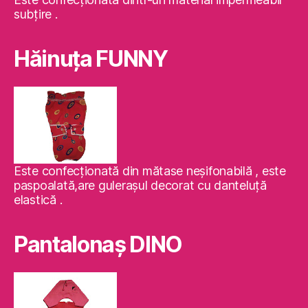
subţire .
Hăinuţa FUNNY
Este confecţionată din mătase neşifonabilă , este
paspoalată,are guleraşul decorat cu danteluţă
elastică .
Pantalonaş DINO