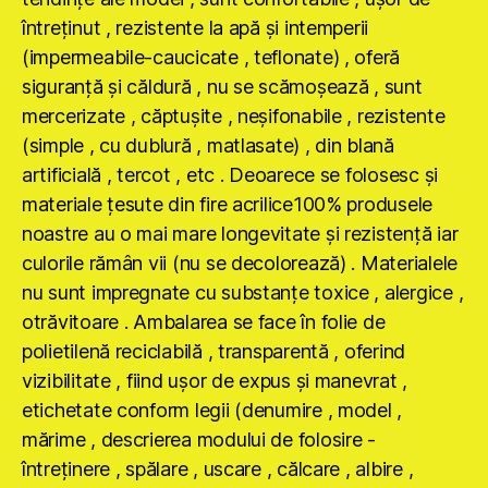
întreţinut , rezistente la apă şi intemperii
(impermeabile-caucicate , teflonate) , oferă
siguranţă şi căldură , nu se scămoşează , sunt
mercerizate , căptuşite , neşifonabile , rezistente
(simple , cu dublură , matlasate) , din blană
artificială , tercot , etc . Deoarece se folosesc şi
materiale ţesute din fire acrilice100% produsele
noastre au o mai mare longevitate şi rezistenţă iar
culorile rămân vii (nu se decolorează) . Materialele
nu sunt impregnate cu substanţe toxice , alergice ,
otrăvitoare . Ambalarea se face în folie de
polietilenă reciclabilă , transparentă , oferind
vizibilitate , fiind uşor de expus şi manevrat ,
etichetate conform legii (denumire , model ,
mărime , descrierea modului de folosire -
întreţinere , spălare , uscare , călcare , albire ,