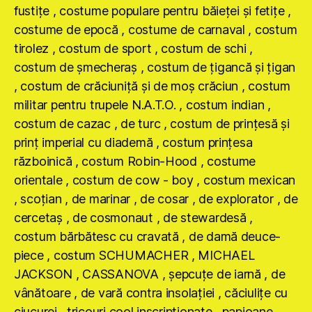
fustiţe , costume populare pentru băieţei şi fetiţe ,
costume de epocă , costume de carnaval , costum
tirolez , costum de sport , costum de schi ,
costum de şmecheraş , costum de ţigancă şi ţigan
, costum de crăciuniţă şi de moş crăciun , costum
militar pentru trupele N.A.T.O. , costum indian ,
costum de cazac , de turc , costum de prinţesă şi
prinţ imperial cu diademă , costum prinţesa
războinică , costum Robin-Hood , costume
orientale , costum de cow - boy , costum mexican
, scoţian , de marinar , de cosar , de explorator , de
cercetaş , de cosmonaut , de stewardesă ,
costum bărbătesc cu cravată , de damă deuce-
piece , costum SCHUMACHER , MICHAEL
JACKSON , CASSANOVA , şepcuţe de iarnă , de
vânătoare , de vară contra insolaţiei , căciuliţe cu
ciucurei , tricouri cool inscripţionate , papioane