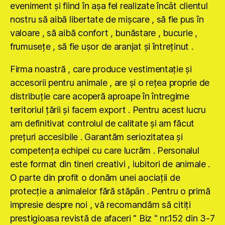
eveniment şi fiind în aşa fel realizate încât clientul
nostru să aibă libertate de mişcare , să fie pus în
valoare , să aibă confort , bunăstare , bucurie ,
frumuseţe , să fie uşor de aranjat şi întreţinut .
Firma noastră , care produce vestimentaţie şi
accesorii pentru animale , are şi o reţea proprie de
distribuţie care acoperă aproape în întregime
teritoriul ţării şi facem export . Pentru acest lucru
am definitivat controlul de calitate şi am făcut
preţuri accesibile . Garantăm seriozitatea şi
competenţa echipei cu care lucrăm . Personalul
este format din tineri creativi , iubitori de animale .
O parte din profit o donăm unei aociaţii de
protecţie a animalelor fără stăpân . Pentru o primă
impresie despre noi , vă recomandăm să citiţi
prestigioasa revistă de afaceri " Biz " nr.152 din 3-7