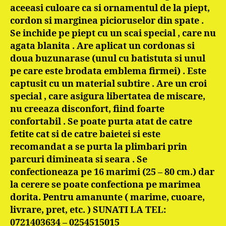
aceeasi culoare ca si ornamentul de la piept,
cordon si marginea picioruselor din spate .
Se inchide pe piept cu un scai special , care nu
agata blanita . Are aplicat un cordonas si
doua buzunarase (unul cu batistuta si unul
pe care este brodata emblema firmei) . Este
captusit cu un material subtire . Are un croi
special , care asigura libertatea de miscare,
nu creeaza disconfort, fiind foarte
confortabil . Se poate purta atat de catre
fetite cat si de catre baietei si este
recomandat a se purta la plimbari prin
parcuri dimineata si seara . Se
confectioneaza pe 16 marimi (25 – 80 cm.) dar
la cerere se poate confectiona pe marimea
dorita. Pentru amanunte ( marime, cuoare,
livrare, pret, etc. ) SUNATI LA TEL:
0721403634 – 0254515015