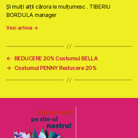
Şi mulţi alţii cărora le mulţumesc . TIBERIU
BORDULA manager
Vezi arhiva
→
←
REDUCERE 20% Costumul BELLA
→
Costumul PENNY Reducere 20%