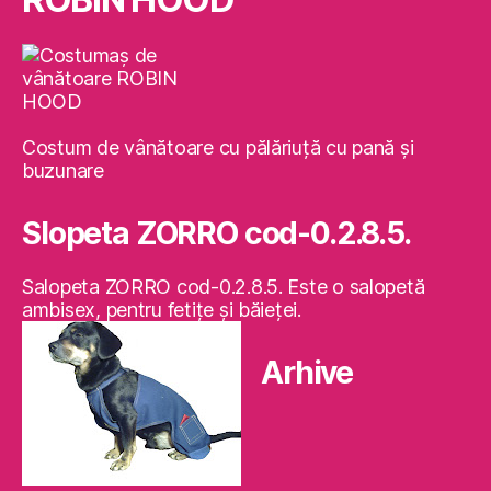
Costum de vânătoare cu pălăriuţă cu pană şi
buzunare
Slopeta ZORRO cod-0.2.8.5.
Salopeta ZORRO cod-0.2.8.5. Este o salopetă
ambisex, pentru fetiţe şi băieţei.
Arhive