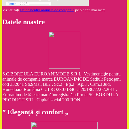
Vizualizaţi
Haine pentru animale de companie
pe o hartă mai mare
Datele noastre
S.C.BORDULA EUROANIMODE S.R.L. Vestimentaţie pentru
animale de companie marca EUROANIMODE Sediul: Petroşani
cod 332041 Str.9Mai. Bl.2 . Sc.2 . Etj.2 . Ap.8 . Cam.3 Jud.
Hunedoara România CUI RO28071346 . J20/186/22.02.2011 .
Euroanimode ® este marcă înregistrată a firmei SC BORDULA
PRODUCT SRL. Capital social 200 RON
” Eleganţă şi confort „