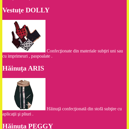
Vestuţe DOLLY
Confecţionate din materiale subţiri uni sau
cu imprimeuri , paspoalate .
Hăinuţa ARIS
Hăinuţă confecţionată din stofă subţire cu
aplicaţii şi pliuri .
Hăinuţa PEGGY