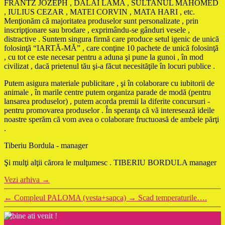
FRANTZ JOZEPH , DALAI LAMA , SULTANUL MAHOMED
, IULIUS CEZAR , MATEI CORVIN , MATA HARI , etc.
Menţionăm că majoritatea produselor sunt personalizate , prin
inscripţionare sau brodare , exprimându-se gânduri vesele ,
distractive . Suntem singura firmă care produce setul igenic de unică
folosinţă “IARTĂ-MĂ” , care conţine 10 pachete de unică folosinţă
, cu tot ce este necesar pentru a aduna şi pune la gunoi , în mod
civilizat , dacă prietenul tău şi-a făcut necesităţile în locuri publice .
Putem asigura materiale publicitare , şi în colaborare cu iubitorii de
animale , în marile centre putem organiza parade de modă (pentru
lansarea produselor) , putem acorda premii la diferite concursuri -
pentru promovarea produselor . În speranţa că vă interesează ideile
noastre sperăm că vom avea o colaborare fructuoasă de ambele părţi
.
Tiberiu Bordula - manager
Şi mulţi alţii cărora le mulţumesc . TIBERIU BORDULA manager
Vezi arhiva
→
←
Compleul PALOMA (vesta+sapca)
→
Scad temperaturile….