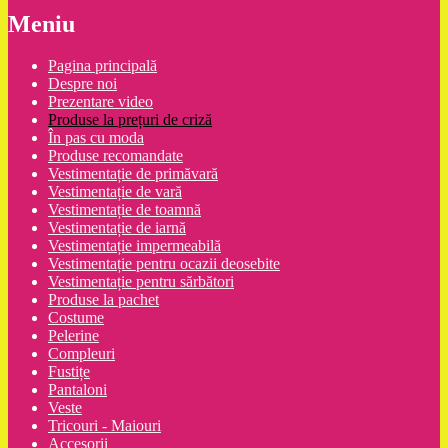
Meniu
Pagina principală
Despre noi
Prezentare video
Produse la prețuri de criză
În pas cu moda
Produse recomandate
Vestimentație de primăvară
Vestimentație de vară
Vestimentație de toamnă
Vestimentație de iarnă
Vestimentație impermeabilă
Vestimentație pentru ocazii deosebite
Vestimentație pentru sărbători
Produse la pachet
Costume
Pelerine
Compleuri
Fustițe
Pantaloni
Veste
Tricouri - Maiouri
Accesorii