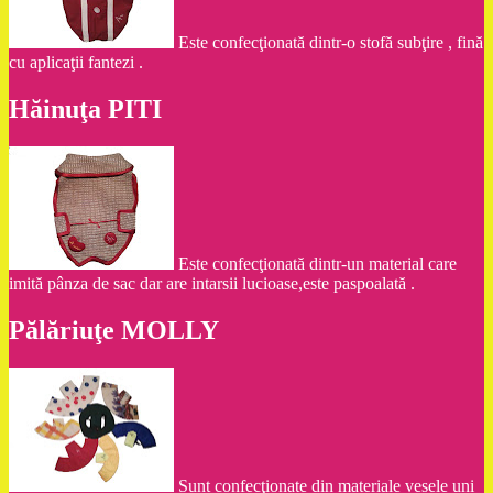
Este confecţionată dintr-o stofă subţire , fină
cu aplicaţii fantezi .
Hăinuţa PITI
Este confecţionată dintr-un material care
imită pânza de sac dar are intarsii lucioase,este paspoalată .
Pălăriuţe MOLLY
Sunt confecţionate din materiale vesele uni