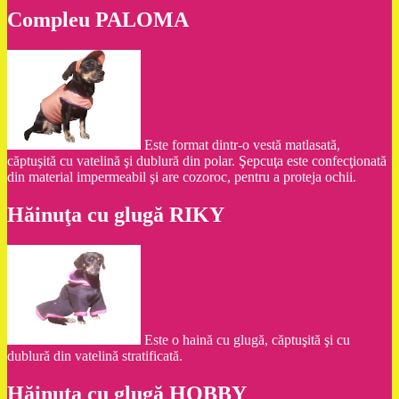
Compleu PALOMA
Este format dintr-o vestă matlasată,
căptuşită cu vatelină şi dublură din polar. Şepcuţa este confecţionată
din material impermeabil şi are cozoroc, pentru a proteja ochii.
Hăinuţa cu glugă RIKY
Este o haină cu glugă, căptuşită şi cu
dublură din vatelină stratificată.
Hăinuţa cu glugă HOBBY