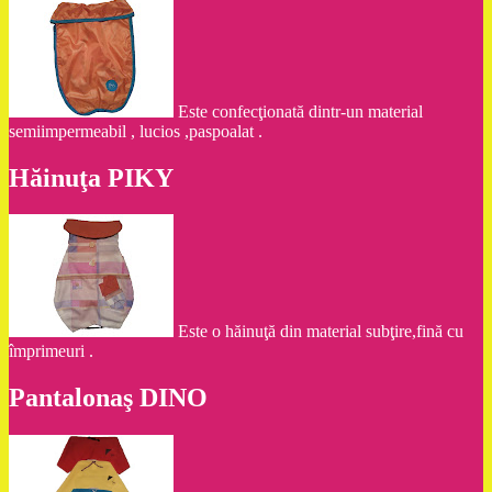
Este confecţionată dintr-un material
semiimpermeabil , lucios ,paspoalat .
Hăinuţa PIKY
Este o hăinuţă din material subţire,fină cu
împrimeuri .
Pantalonaş DINO