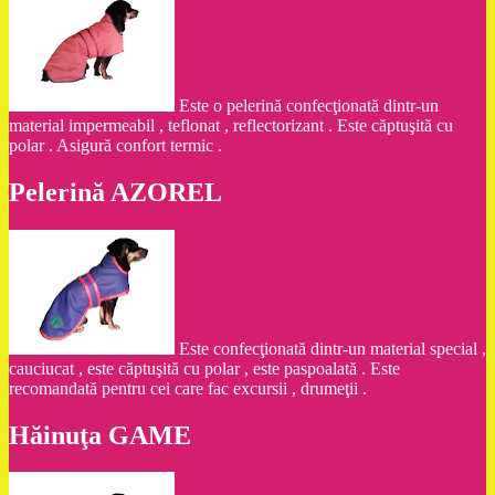
Este o pelerină confecţionată dintr-un
material impermeabil , teflonat , reflectorizant . Este căptuşită cu
polar . Asigură confort termic .
Pelerină AZOREL
Este confecţionată dintr-un material special ,
cauciucat , este căptuşită cu polar , este paspoalată . Este
recomandată pentru cei care fac excursii , drumeţii .
Hăinuţa GAME