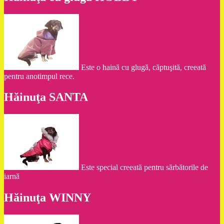
Este o haină cu glugă, căptuşită, creeată
pentru anotimpul rece.
Hăinuţa SANTA
Este special creeată pentru sărbătorile de
iarnă
Hăinuţa WINNY