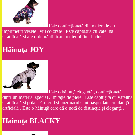
Este confecţionată din materiale cu
imprimeuri vesele , viu colorate . Este căptuşită cu vatelină
stratificată şi are dublură dintr-un material fin , lucios .
Hăinuţa JOY
Este o hăinuţă elegantă , confecţionată
dintr-un material special , imitaţie de piele . Este căptuşită cu vatelină
stratificată şi polar . Gulerul şi buzunarul sunt paspoalate cu blaniţă
artficială . Este o hăinuţă care dă o notă de distincţie şi eleganţă .
Hainuţa BLACKY