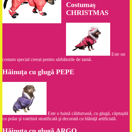
Costumaş
CHRISTMAS
Este un
costum special creeat pentru sărbătorile de iarnă.
Hăinuţa cu glugă PEPE
Este o haină călduroasă, cu glugă, căptuşită
cu polar şi vatelină stratificată şi decorată cu blăniţă artificială.
Hăinuţa cu glugă ARGO