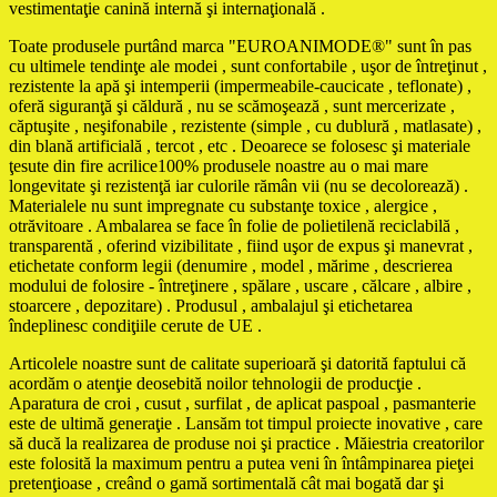
vestimentaţie canină internă şi internaţională .
Toate produsele purtând marca "EUROANIMODE®" sunt în pas
cu ultimele tendinţe ale modei , sunt confortabile , uşor de întreţinut ,
rezistente la apă şi intemperii (impermeabile-caucicate , teflonate) ,
oferă siguranţă şi căldură , nu se scămoşează , sunt mercerizate ,
căptuşite , neşifonabile , rezistente (simple , cu dublură , matlasate) ,
din blană artificială , tercot , etc . Deoarece se folosesc şi materiale
ţesute din fire acrilice100% produsele noastre au o mai mare
longevitate şi rezistenţă iar culorile rămân vii (nu se decolorează) .
Materialele nu sunt impregnate cu substanţe toxice , alergice ,
otrăvitoare . Ambalarea se face în folie de polietilenă reciclabilă ,
transparentă , oferind vizibilitate , fiind uşor de expus şi manevrat ,
etichetate conform legii (denumire , model , mărime , descrierea
modului de folosire - întreţinere , spălare , uscare , călcare , albire ,
stoarcere , depozitare) . Produsul , ambalajul şi etichetarea
îndeplinesc condiţiile cerute de UE .
Articolele noastre sunt de calitate superioară şi datorită faptului că
acordăm o atenţie deosebită noilor tehnologii de producţie .
Aparatura de croi , cusut , surfilat , de aplicat paspoal , pasmanterie
este de ultimă generaţie . Lansăm tot timpul proiecte inovative , care
să ducă la realizarea de produse noi şi practice . Măiestria creatorilor
este folosită la maximum pentru a putea veni în întâmpinarea pieţei
pretenţioase , creând o gamă sortimentală cât mai bogată dar şi