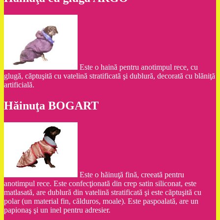
Este o haină pentru anotimpul rece, cu
glugă, căptuşită cu vatelină stratificată şi dublură, decorată cu blăniţă
artificială.
Hăinuţa BOGART
Este o hăinuţă fină, creeată pentru
anotimpul rece. Este confecţionată din crep satin siliconat, este
matlasată, are dublură din vatelină stratificată şi este căptuşită cu
polar (un material fin, călduros, moale). Este paspoalată, are un
papionaş şi un inel pentru adresier.