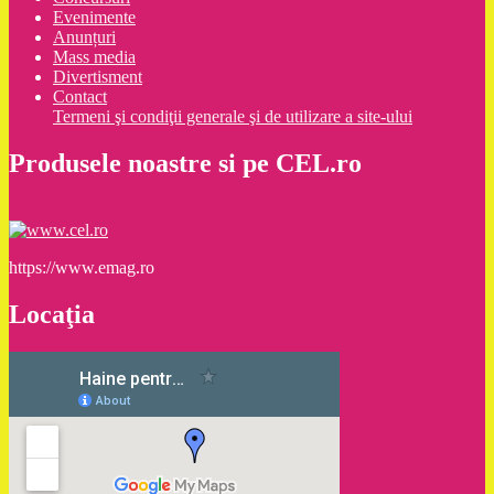
Evenimente
Anunțuri
Mass media
Divertisment
Contact
Termeni şi condiţii generale şi de utilizare a site-ului
Produsele noastre si pe CEL.ro
https://www.emag.ro
Locaţia