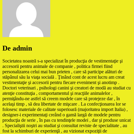
De admin
Societatea noastră s-a specializat în producţia de vestimentaţie şi
accesorii pentru animale de companie , politica firmei fiind
personalizarea celui mai bun prieten , care să participe alături de
stăpânul său la viaţa socială . Ţinând cont de acest lucru am creat
vestimentaţie şi accesorii pentru fiecare eveniment şi anotimp .
Doctori veterinari , psihologi canini şi creatori de modă au studiat cu
atenţie constituţia , comportamentul şi reacţiile animalelor ,
permiţându-ne astfel să creem modele care să protejeze dar , în
acelaşi timp , să dea libertate de mişcare . La confecţionarea lor se
folosesc materiale de calitate superioară (majoritatea import Italia) ,
designer-i experimentaţi creând o gamă largă de modele pentru
producţia de serie , în pas cu tendinţele modei , dar şi produse unicat
. Specialiştii noştri au studiat şi consultat reviste de specialitate , au
fost la schimburi de experienţă , au vizionat expoziţii de