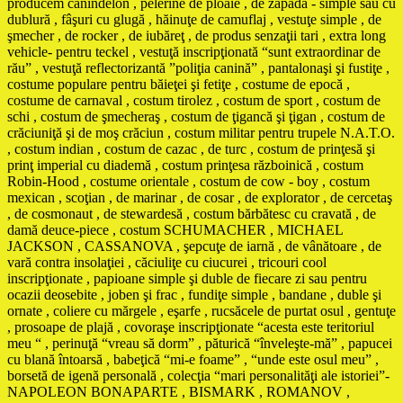
producem canindelon , pelerine de ploaie , de zăpadă - simple sau cu
dublură , fâşuri cu glugă , hăinuţe de camuflaj , vestuţe simple , de
şmecher , de rocker , de iubăreţ , de produs senzaţii tari , extra long
vehicle- pentru teckel , vestuţă inscripţionată “sunt extraordinar de
rău” , vestuţă reflectorizantă ”poliţia canină” , pantalonaşi şi fustiţe ,
costume populare pentru băieţei şi fetiţe , costume de epocă ,
costume de carnaval , costum tirolez , costum de sport , costum de
schi , costum de şmecheraş , costum de ţigancă şi ţigan , costum de
crăciuniţă şi de moş crăciun , costum militar pentru trupele N.A.T.O.
, costum indian , costum de cazac , de turc , costum de prinţesă şi
prinţ imperial cu diademă , costum prinţesa războinică , costum
Robin-Hood , costume orientale , costum de cow - boy , costum
mexican , scoţian , de marinar , de cosar , de explorator , de cercetaş
, de cosmonaut , de stewardesă , costum bărbătesc cu cravată , de
damă deuce-piece , costum SCHUMACHER , MICHAEL
JACKSON , CASSANOVA , şepcuţe de iarnă , de vânătoare , de
vară contra insolaţiei , căciuliţe cu ciucurei , tricouri cool
inscripţionate , papioane simple şi duble de fiecare zi sau pentru
ocazii deosebite , joben şi frac , fundiţe simple , bandane , duble şi
ornate , coliere cu mărgele , eşarfe , rucsăcele de purtat osul , gentuţe
, prosoape de plajă , covoraşe inscripţionate “acesta este teritoriul
meu “ , perinuţă “vreau să dorm” , păturică “înveleşte-mă” , papucei
cu blană întoarsă , babeţică “mi-e foame” , “unde este osul meu” ,
borsetă de igenă personală , colecţia “mari personalităţi ale istoriei”-
NAPOLEON BONAPARTE , BISMARK , ROMANOV ,