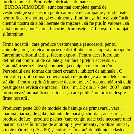
produse unicat . Produsele fabricate sub marca
"EUROANIMODE®" sunt cea mai completă gamă de
vestimentaţie şi accesorii pentru animale de companie , fiind create
pentru fiecare anotimp şi eveniment şi fiind în aşa fel realizate încât
clientul nostru să aibă libertate de mişcare , să fie pus în valoare , să
aibă confort , bunăstare , bucurie , frumuseţe , să fie uşor de aranjat
şi întreţinut .
Firma noastră , care produce vestimentaţie şi accesorii pentru
animale , are şi o reţea proprie de distribuţie care acoperă aproape în
întregime teritoriul ţării şi facem export . Pentru acest lucru am
definitivat controlul de calitate şi am făcut preţuri accesibile .
Garantăm seriozitatea şi competenţa echipei cu care lucrăm .
Personalul este format din tineri creativi , iubitori de animale . O
parte din profit o donăm unei aociaţii de protecţie a animalelor fără
stăpân . Pentru o primă impresie despre noi , vă recomandăm să citiţi
prestigioasa revistă de afaceri " Biz " nr.152 din 3-7 dec. 2007 , care
promovează numai firme serioase şi care publică un articol despre
firma noastră .
Producem peste 200 de modele de hăinuţe de primăvară , vară ,
toamnă , iarnă , de gală , hăinuţe de joacă şi zburdat , accesorii ,
produse de lux , produse pachet (care conţin toate cele necesare unei
mărimi şi rase în funcţie de anotimp şi eveniment) , produse unicat ,
- toate mărimile (25 – 80) şi culorile . În afară de hăinuţele clasice ,