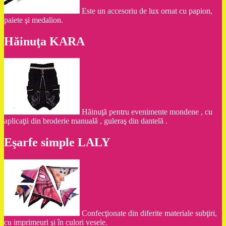
Este un accesoriu de lux ornat cu papion,
paiete şi medalion.
Hăinuţa KARA
Hăinuţă pentru evenimente mondene , cu
aplicaţii din broderie manuală , guleraş din dantelă .
Eşarfe simple LALY
Confecţionate din diferite materiale subţiri,
cu imprimeuri şi în culori vesele.