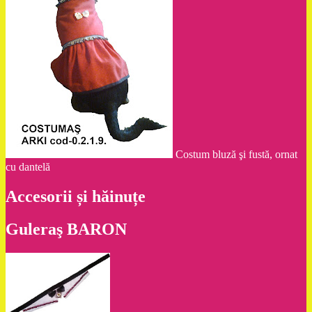
Costum bluză şi fustă, ornat
cu dantelă
Accesorii și hăinuțe
Guleraş BARON