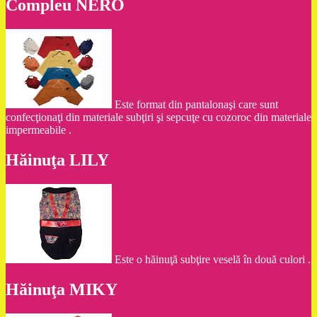
Compleu NERO
Este format din pantalonaşi care sunt
confecţionaţi din materiale subţiri şi sepcuţe cu cozoroc din materiale
impermeabile .
Hăinuţa LILY
Este o hăinuţă subţire veselă în două culori .
Hăinuţa MIKY