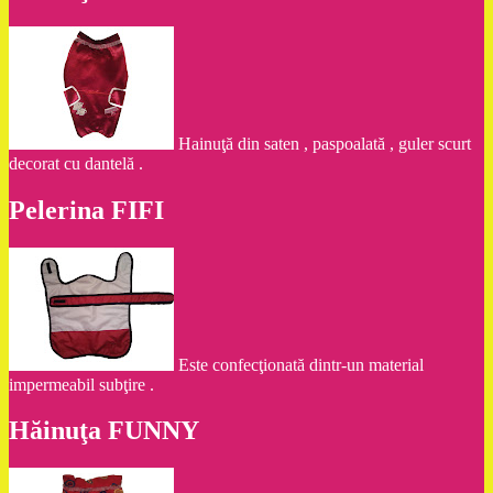
Hainuţă din saten , paspoalată , guler scurt
decorat cu dantelă .
Pelerina FIFI
Este confecţionată dintr-un material
impermeabil subţire .
Hăinuţa FUNNY