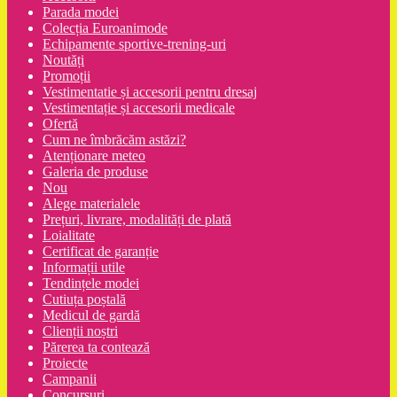
Parada modei
Colecția Euroanimode
Echipamente sportive-trening-uri
Noutăți
Promoții
Vestimentatie și accesorii pentru dresaj
Vestimentație și accesorii medicale
Ofertă
Cum ne îmbrăcăm astăzi?
Atenționare meteo
Galeria de produse
Nou
Alege materialele
Prețuri, livrare, modalități de plată
Loialitate
Certificat de garanție
Informații utile
Tendințele modei
Cutiuța poștală
Medicul de gardă
Clienții noștri
Părerea ta contează
Proiecte
Campanii
Concursuri