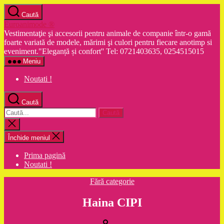
Sari
Caută
la
Euroanimode ®
conținut
Vestimentaţie şi accesorii pentru animale de companie într-o gamă
foarte variată de modele, mărimi şi culori pentru fiecare anotimp si
eveniment."Eleganță și confort'' Tel: 0721403635, 0254515015
Meniu
Noutati !
Caută
Caută
după:
Închide
căutarea
Închide meniul
Prima pagină
Noutati !
Categorii
Fără categorie
Haina CIPI
Autor