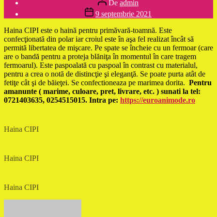
De
admin
articol
Dată
9 septembrie 2021
articol
Haina CIPI este o haină pentru primăvară-toamnă. Este
confecţionată din polar iar croiul este în aşa fel realizat încât să
permită libertatea de mişcare. Pe spate se încheie cu un fermoar (care
are o bandă pentru a proteja blăniţa în momentul în care tragem
fermoarul). Este paspoalată cu paspoal în contrast cu materialul,
pentru a crea o notă de distincţie şi eleganţă. Se poate purta atât de
fetiţe cât şi de băieţei. Se confectioneaza pe marimea dorita.
Pentru
amanunte ( marime, culoare, pret, livrare, etc. ) sunati la tel:
0721403635, 0254515015. Intra pe:
https://euroanimode.ro
Haina CIPI
Haina CIPI
Haina CIPI