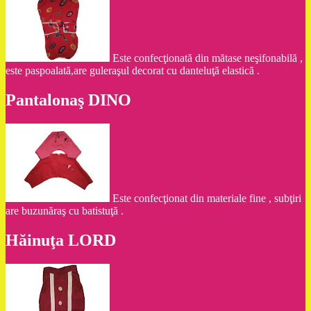
Este confecţionată din mătase neşifonabilă ,
este paspoalată,are guleraşul decorat cu danteluţă elastică .
Pantalonaş DINO
Este confecţionat din materiale fine , subţiri
are buzunăraş cu batistuţă .
Hăinuţa LORD