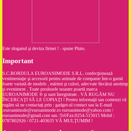
Este sloganul şi deviza firmei ! - spune Pluto.
Important
S.C.BORDULA EUROANIMODE S.R.L. confecţionează
vestimentaţie şi accesorii pentru animale de companie într-o gamă
foarte variată de modele , mărimi şi culori, adecvate fiecărui anotimp
şi eveniment . Toate produsele noastre poartă marca
EUROANIMODE ® şi sunt înregistrate . VĂ RUGĂM NU
ÎNCERCAŢI SĂ LE COPIAŢI ! Pentru informaţii sau comenzi vă
rugăm să ne contactaţi prin : gadget-ul contact sau la E-mail
:euroanimode@euroanimode.ro euroanimode@yahoo.com /
euroanimode@gmail.com sau :Tel/Fax:0254-515015 Mobil :
0787802926 / 0721-403635 VĂ MULŢUMIM !