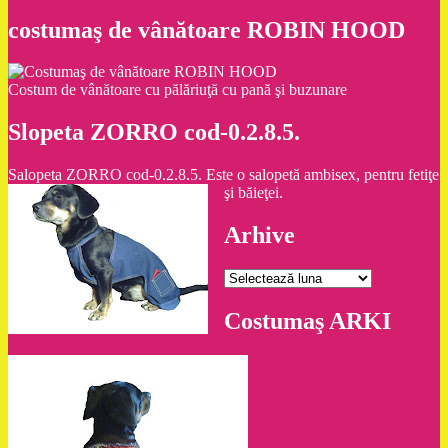
costumaş de vânătoare ROBIN HOOD
Costum de vânătoare cu pălăriuţă cu pană şi buzunare
Slopeta ZORRO cod-0.2.8.5.
Salopeta ZORRO cod-0.2.8.5. Este o salopetă ambisex, pentru fetiţe
şi băieţei.
Arhive
Arhive
Costumaş ARKI