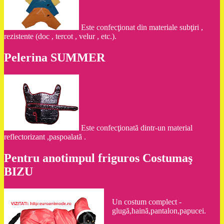
Este confecţionat din materiale subţiri ,
rezistente (doc , tercot , velur , etc.).
Pelerina SUMMER
Este confecţionată dintr-un material
reflectorizant ,paspoalată .
Pentru anotimpul friguros Costumaş
BIZU
Un costum complect -
glugă,haină,pantalon,papucei.