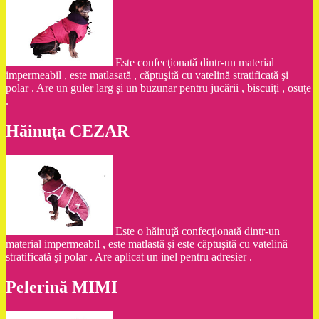
Este confecţionată dintr-un material
impermeabil , este matlasată , căptuşită cu vatelină stratificată şi
polar . Are un guler larg şi un buzunar pentru jucării , biscuiţi , osuţe
.
Hăinuţa CEZAR
Este o hăinuţă confecţionată dintr-un
material impermeabil , este matlastă şi este căptuşită cu vatelină
stratificată şi polar . Are aplicat un inel pentru adresier .
Pelerină MIMI