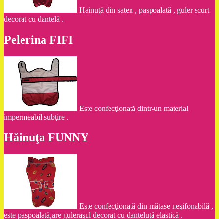
Hainuţă din saten , paspoalată , guler scurt
decorat cu dantelă .
Pelerina FIFI
Este confecţionată dintr-un material
impermeabil subţire .
Hăinuţa FUNNY
Este confecţionată din mătase neşifonabilă ,
este paspoalată,are guleraşul decorat cu danteluţă elastică .