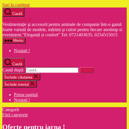
Sari la conținut
Caută
Euroanimode ®
Vestimentaţie şi accesorii pentru animale de companie într-o gamă
foarte variată de modele, mărimi şi culori pentru fiecare anotimp si
eveniment."Eleganță și confort'' Tel: 0721403635, 0254515015
Meniu
Noutati !
Caută
Caută după:
Închide căutarea
Închide meniul
Prima pagină
Noutati !
Categorii
Fără categorie
Oferte pentru iarna !