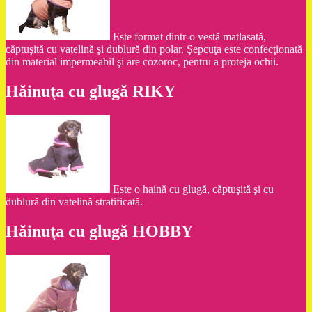
Este format dintr-o vestă matlasată,
căptuşită cu vatelină şi dublură din polar. Şepcuţa este confecţionată
din material impermeabil şi are cozoroc, pentru a proteja ochii.
Hăinuţa cu glugă RIKY
Este o haină cu glugă, căptuşită şi cu
dublură din vatelină stratificată.
Hăinuţa cu glugă HOBBY