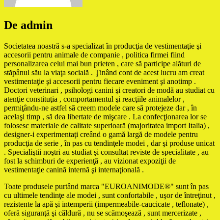
De admin
Societatea noastră s-a specializat în producţia de vestimentaţie şi
accesorii pentru animale de companie , politica firmei fiind
personalizarea celui mai bun prieten , care să participe alături de
stăpânul său la viaţa socială . Ţinând cont de acest lucru am creat
vestimentaţie şi accesorii pentru fiecare eveniment şi anotimp .
Doctori veterinari , psihologi canini şi creatori de modă au studiat cu
atenţie constituţia , comportamentul şi reacţiile animalelor ,
permiţându-ne astfel să creem modele care să protejeze dar , în
acelaşi timp , să dea libertate de mişcare . La confecţionarea lor se
folosesc materiale de calitate superioară (majoritatea import Italia) ,
designer-i experimentaţi creând o gamă largă de modele pentru
producţia de serie , în pas cu tendinţele modei , dar şi produse unicat
. Specialiştii noştri au studiat şi consultat reviste de specialitate , au
fost la schimburi de experienţă , au vizionat expoziţii de
vestimentaţie canină internă şi internaţională .
Toate produsele purtând marca "EUROANIMODE®" sunt în pas
cu ultimele tendinţe ale modei , sunt confortabile , uşor de întreţinut ,
rezistente la apă şi intemperii (impermeabile-caucicate , teflonate) ,
oferă siguranţă şi căldură , nu se scămoşează , sunt mercerizate ,