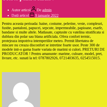
Autor articol
De
admin
Dată articol
9 ianuarie 2022
Pentru aceasta perioada: haine, costume, pelerine, veste, compleuri,
fustite, pantaloni, papucei, sepcute, impermeabile, papioane, esarfe,
bandane si multe altele. Matlasate, captusite cu vatelina stratificata si
dublura din polar sau blana artificiala. Ofera confort termic,
protejeaza impotriva intemperiilor meteo. Permit libertatea de
miscare nu creaza disconfort se intretine foarte usor. Peste 300 de
modele intr-o gama foarte variata de marimi si culori. PRETURI DE
PRODUCATOR ! Pentru amanunte: marime, culoare, model, pret,
livrare, etc. sunati la tel: 0787802926, 0721403635, 0254515015.