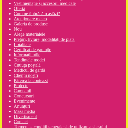
Vestimentație și accesorii medicale
Ofertă
Cum ne îmbrăcăm astăzi?
Atenționare meteo
Galeria de produse
Nou
Alege materialele
Prețuri, livrare, modalități de plată
Loialitate
Certificat de garanție
Informații utile
Tendințele modei
Cutiuța poștală
Medicul de gardă
Clienții noștri
Părerea ta contează
Proiecte
Campanii
Concursuri
Evenimente
Anunțuri
Mass media
Divertisment
Contact
Termeni şi condiţii generale şi de utilizare a site-ului