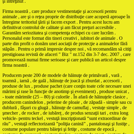
şi întreţinut .
Firma noastră , care produce vestimentaţie şi accesorii pentru
animale , are şi o reţea proprie de distribuţie care acoperă aproape în
întregime teritoriul ţării şi facem export . Pentru acest lucru am
definitivat controlul de calitate şi am făcut preţuri accesibile .
Garantăm seriozitatea şi competenţa echipei cu care lucrăm .
Personalul este format din tineri creativi , iubitori de animale . O
parte din profit o donăm unei aociaţii de protecţie a animalelor fără
stăpân . Pentru o primă impresie despre noi , vă recomandăm să citiţi
prestigioasa revistă de afaceri " Biz " nr.152 din 3-7 dec. 2007 , care
promovează numai firme serioase şi care publică un articol despre
firma noastră .
Producem peste 200 de modele de hăinuţe de primăvară , vară ,
toamnă , iarnă , de gală , hăinuţe de joacă şi zburdat , accesorii ,
produse de lux , produse pachet (care conţin toate cele necesare unei
mărimi şi rase în funcţie de anotimp şi eveniment) , produse unicat ,
- toate mărimile (25 – 80) şi culorile . În afară de hăinuţele clasice ,
producem canindelon , pelerine de ploaie , de zăpadă - simple sau cu
dublură , fâşuri cu glugă , hăinuţe de camuflaj , vestuţe simple , de
şmecher , de rocker , de iubăreţ , de produs senzaţii tari , extra long
vehicle- pentru teckel , vestuţă inscripţionată “sunt extraordinar de
rău” , vestuţă reflectorizantă ”poliţia canină” , pantalonaşi şi fustiţe ,
costume populare pentru băieţei şi fetiţe , costume de epocă ,