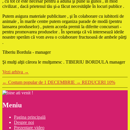
, cu tot ce este necesar pentru a aduna şi pune la gunoi , în mod
civilizat , dacă prietenul tău şi-a făcut necesităţile în locuri publice .
Putem asigura materiale publicitare , şi în colaborare cu iubitorii de
animale , în marile centre putem organiza parade de modă (pentru
lansarea produselor) , putem acorda premii la diferite concursuri -
pentru promovarea produselor . În speranţa că vă interesează ideile
noastre sperăm că vom avea o colaborare fructuoasă de ambele părţi
.
Tiberiu Bordula - manager
Şi mulţi alţii cărora le mulţumesc . TIBERIU BORDULA manager
Vezi arhiva
→
←
Costum popular de 1 DECEMBRIE
→
REDUCERI 10%
Meniu
Pagina principală
Despre noi
Prezentare video