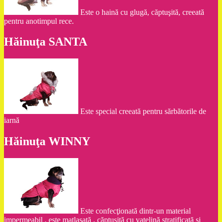
Este o haină cu glugă, căptuşită, creeată
pentru anotimpul rece.
Hăinuţa SANTA
Este special creeată pentru sărbătorile de
iarnă
Hăinuţa WINNY
Este confecţionată dintr-un material
impermeabil , este matlasată , căptuşită cu vatelină stratificată şi