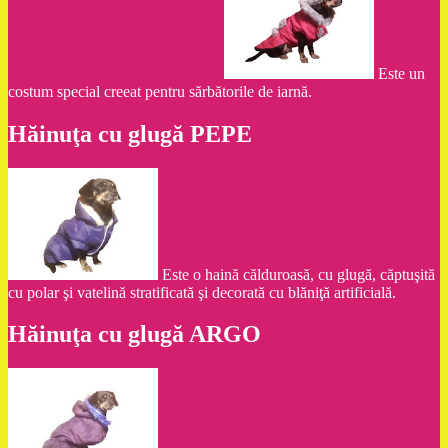
Este un
costum special creeat pentru sărbătorile de iarnă.
Hăinuţa cu glugă PEPE
Este o haină călduroasă, cu glugă, căptuşită
cu polar şi vatelină stratificată şi decorată cu blăniţă artificială.
Hăinuţa cu glugă ARGO