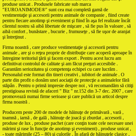
produse unicat . Produsele fabricate sub marca
"EUROANIMODE®" sunt cea mai completă gamă de
vestimentaţie şi accesorii pentru animale de companie , fiind create
pentru fiecare anotimp şi eveniment şi fiind în aşa fel realizate încât
clientul nostru să aibă libertate de mişcare , să fie pus în valoare , să
aibă confort , bunăstare , bucurie , frumuseţe , să fie uşor de aranjat
şi întreţinut .
Firma noastră , care produce vestimentaţie şi accesorii pentru
animale , are şi o reţea proprie de distribuţie care acoperă aproape în
întregime teritoriul ţării şi facem export . Pentru acest lucru am
definitivat controlul de calitate şi am făcut preţuri accesibile .
Garantăm seriozitatea şi competenţa echipei cu care lucrăm .
Personalul este format din tineri creativi , iubitori de animale . O
parte din profit o donăm unei aociaţii de protecţie a animalelor fără
stăpân . Pentru o primă impresie despre noi , vă recomandăm să citiţi
prestigioasa revistă de afaceri " Biz " nr.152 din 3-7 dec. 2007 , care
promovează numai firme serioase şi care publică un articol despre
firma noastră .
Producem peste 200 de modele de hăinuţe de primăvară , vară ,
toamnă , iarnă , de gală , hăinuţe de joacă şi zburdat , accesorii ,
produse de lux , produse pachet (care conţin toate cele necesare unei
mărimi şi rase în funcţie de anotimp şi eveniment) , produse unicat ,
- toate mărimile (25 – 80) şi culorile . În afară de hăinuţele clasice ,