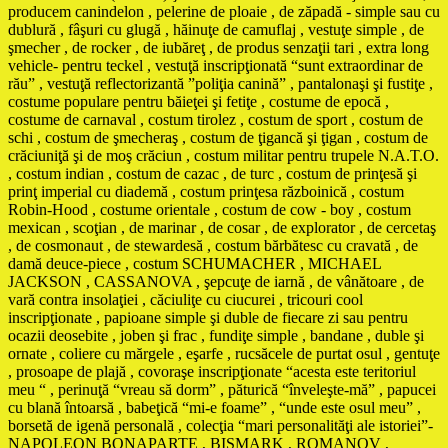
producem canindelon , pelerine de ploaie , de zăpadă - simple sau cu
dublură , fâşuri cu glugă , hăinuţe de camuflaj , vestuţe simple , de
şmecher , de rocker , de iubăreţ , de produs senzaţii tari , extra long
vehicle- pentru teckel , vestuţă inscripţionată “sunt extraordinar de
rău” , vestuţă reflectorizantă ”poliţia canină” , pantalonaşi şi fustiţe ,
costume populare pentru băieţei şi fetiţe , costume de epocă ,
costume de carnaval , costum tirolez , costum de sport , costum de
schi , costum de şmecheraş , costum de ţigancă şi ţigan , costum de
crăciuniţă şi de moş crăciun , costum militar pentru trupele N.A.T.O.
, costum indian , costum de cazac , de turc , costum de prinţesă şi
prinţ imperial cu diademă , costum prinţesa războinică , costum
Robin-Hood , costume orientale , costum de cow - boy , costum
mexican , scoţian , de marinar , de cosar , de explorator , de cercetaş
, de cosmonaut , de stewardesă , costum bărbătesc cu cravată , de
damă deuce-piece , costum SCHUMACHER , MICHAEL
JACKSON , CASSANOVA , şepcuţe de iarnă , de vânătoare , de
vară contra insolaţiei , căciuliţe cu ciucurei , tricouri cool
inscripţionate , papioane simple şi duble de fiecare zi sau pentru
ocazii deosebite , joben şi frac , fundiţe simple , bandane , duble şi
ornate , coliere cu mărgele , eşarfe , rucsăcele de purtat osul , gentuţe
, prosoape de plajă , covoraşe inscripţionate “acesta este teritoriul
meu “ , perinuţă “vreau să dorm” , păturică “înveleşte-mă” , papucei
cu blană întoarsă , babeţică “mi-e foame” , “unde este osul meu” ,
borsetă de igenă personală , colecţia “mari personalităţi ale istoriei”-
NAPOLEON BONAPARTE , BISMARK , ROMANOV ,