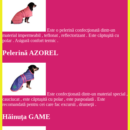
Este o pelerină confecţionată dintr-un
material impermeabil , teflonat , reflectorizant . Este căptuşită cu
polar . Asigură confort termic .
Pelerină AZOREL
Este confecţionată dintr-un material special ,
cauciucat , este căptuşită cu polar , este paspoalată . Este
recomandată pentru cei care fac excursii , drumeţii .
Hăinuţa GAME