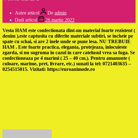
Autor articol
De
admin
Dată articol
26 martie 2022
Vesta HAM este confectionata dint-un material foarte rezistent (
denim ),este captusita cu diferite materiale subtiri, se incheie pe
spate cu schai, si are 2 inele unde se pune lesa. NU TREBUIE
HAM . Este foarte practica, eleganta, protejeaza, inlocuieste
zgarda, si nu sugruma in cazul in care catelusul vrea sa fuga. Se
confectioneaza pe 4 marimi ( 25 – 40 cm.). Pentru amanunte (
culoare, marime, pret, livrare, etc.) sunati la tel: 0721403635 –
0254515015. Vizitati: https://euroanimode.ro