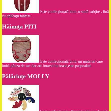
Este confecţionată dintr-o stofă subţire , fină
cu aplicaţii fantezi .
Hăinuţa PITI
Este confecţionată dintr-un material care
imită pânza de sac dar are intarsii lucioase,este paspoalată .
Pălăriuţe MOLLY