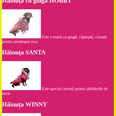
Hăinuţa cu glugă HOBBY
Este o haină cu glugă, căptuşită, creeată
pentru anotimpul rece.
Hăinuţa SANTA
Este special creeată pentru sărbătorile de
iarnă
Hăinuţa WINNY