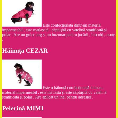
Este confecţionată dintr-un material
impermeabil , este matlasată , căptuşită cu vatelină stratificată şi
polar . Are un guler larg şi un buzunar pentru jucării , biscuiţi , osuţe
.
Hăinuţa CEZAR
Este o hăinuţă confecţionată dintr-un
material impermeabil , este matlastă şi este căptuşită cu vatelină
stratificată şi polar . Are aplicat un inel pentru adresier .
Pelerină MIMI