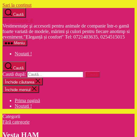
Sari la conținut
Caută
Euroanimode ®
Vestimentaţie şi accesorii pentru animale de companie într-o gamă
foarte variată de modele, mărimi şi culori pentru fiecare anotimp si
eveniment."Eleganță și confort'' Tel: 0721403635, 0254515015
Meniu
Noutati !
Caută
Caută după:
Închide căutarea
Închide meniul
Prima pagină
Noutati !
Categorii
Fără categorie
Vesta HAM