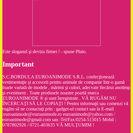
Este sloganul şi deviza firmei ! - spune Pluto.
Important
S.C.BORDULA EUROANIMODE S.R.L. confecţionează
vestimentaţie şi accesorii pentru animale de companie într-o gamă
foarte variată de modele , mărimi şi culori, adecvate fiecărui anotimp
şi eveniment . Toate produsele noastre poartă marca
EUROANIMODE ® şi sunt înregistrate . VĂ RUGĂM NU
ÎNCERCAŢI SĂ LE COPIAŢI ! Pentru informaţii sau comenzi vă
rugăm să ne contactaţi prin : gadget-ul contact sau la E-mail
:euroanimode@euroanimode.ro euroanimode@yahoo.com /
euroanimode@gmail.com sau :Tel/Fax:0254-515015 Mobil :
0787802926 / 0721-403635 VĂ MULŢUMIM !