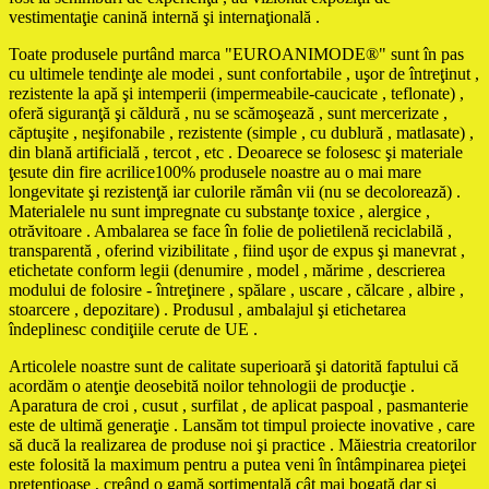
vestimentaţie canină internă şi internaţională .
Toate produsele purtând marca "EUROANIMODE®" sunt în pas
cu ultimele tendinţe ale modei , sunt confortabile , uşor de întreţinut ,
rezistente la apă şi intemperii (impermeabile-caucicate , teflonate) ,
oferă siguranţă şi căldură , nu se scămoşează , sunt mercerizate ,
căptuşite , neşifonabile , rezistente (simple , cu dublură , matlasate) ,
din blană artificială , tercot , etc . Deoarece se folosesc şi materiale
ţesute din fire acrilice100% produsele noastre au o mai mare
longevitate şi rezistenţă iar culorile rămân vii (nu se decolorează) .
Materialele nu sunt impregnate cu substanţe toxice , alergice ,
otrăvitoare . Ambalarea se face în folie de polietilenă reciclabilă ,
transparentă , oferind vizibilitate , fiind uşor de expus şi manevrat ,
etichetate conform legii (denumire , model , mărime , descrierea
modului de folosire - întreţinere , spălare , uscare , călcare , albire ,
stoarcere , depozitare) . Produsul , ambalajul şi etichetarea
îndeplinesc condiţiile cerute de UE .
Articolele noastre sunt de calitate superioară şi datorită faptului că
acordăm o atenţie deosebită noilor tehnologii de producţie .
Aparatura de croi , cusut , surfilat , de aplicat paspoal , pasmanterie
este de ultimă generaţie . Lansăm tot timpul proiecte inovative , care
să ducă la realizarea de produse noi şi practice . Măiestria creatorilor
este folosită la maximum pentru a putea veni în întâmpinarea pieţei
pretenţioase , creând o gamă sortimentală cât mai bogată dar şi