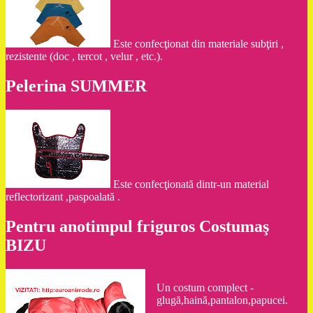
Este confecţionat din materiale subţiri ,
rezistente (doc , tercot , velur , etc.).
Pelerina SUMMER
Este confecţionată dintr-un material
reflectorizant ,paspoalată .
Pentru anotimpul friguros Costumaş
BIZU
Un costum complect -
glugă,haină,pantalon,papucei.