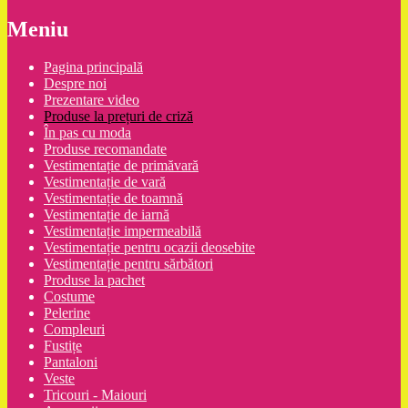
Meniu
Pagina principală
Despre noi
Prezentare video
Produse la prețuri de criză
În pas cu moda
Produse recomandate
Vestimentație de primăvară
Vestimentație de vară
Vestimentație de toamnă
Vestimentație de iarnă
Vestimentație impermeabilă
Vestimentație pentru ocazii deosebite
Vestimentație pentru sărbători
Produse la pachet
Costume
Pelerine
Compleuri
Fustițe
Pantaloni
Veste
Tricouri - Maiouri