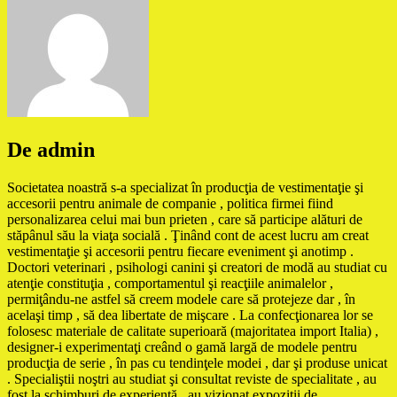
De admin
Societatea noastră s-a specializat în producţia de vestimentaţie şi
accesorii pentru animale de companie , politica firmei fiind
personalizarea celui mai bun prieten , care să participe alături de
stăpânul său la viaţa socială . Ţinând cont de acest lucru am creat
vestimentaţie şi accesorii pentru fiecare eveniment şi anotimp .
Doctori veterinari , psihologi canini şi creatori de modă au studiat cu
atenţie constituţia , comportamentul şi reacţiile animalelor ,
permiţându-ne astfel să creem modele care să protejeze dar , în
acelaşi timp , să dea libertate de mişcare . La confecţionarea lor se
folosesc materiale de calitate superioară (majoritatea import Italia) ,
designer-i experimentaţi creând o gamă largă de modele pentru
producţia de serie , în pas cu tendinţele modei , dar şi produse unicat
. Specialiştii noştri au studiat şi consultat reviste de specialitate , au
fost la schimburi de experienţă , au vizionat expoziţii de