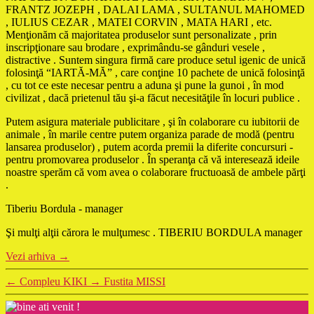
FRANTZ JOZEPH , DALAI LAMA , SULTANUL MAHOMED
, IULIUS CEZAR , MATEI CORVIN , MATA HARI , etc.
Menţionăm că majoritatea produselor sunt personalizate , prin
inscripţionare sau brodare , exprimându-se gânduri vesele ,
distractive . Suntem singura firmă care produce setul igenic de unică
folosinţă “IARTĂ-MĂ” , care conţine 10 pachete de unică folosinţă
, cu tot ce este necesar pentru a aduna şi pune la gunoi , în mod
civilizat , dacă prietenul tău şi-a făcut necesităţile în locuri publice .
Putem asigura materiale publicitare , şi în colaborare cu iubitorii de
animale , în marile centre putem organiza parade de modă (pentru
lansarea produselor) , putem acorda premii la diferite concursuri -
pentru promovarea produselor . În speranţa că vă interesează ideile
noastre sperăm că vom avea o colaborare fructuoasă de ambele părţi
.
Tiberiu Bordula - manager
Şi mulţi alţii cărora le mulţumesc . TIBERIU BORDULA manager
Vezi arhiva
→
←
Compleu KIKI
→
Fustita MISSI