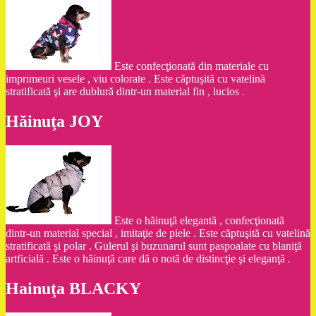
Este confecţionată din materiale cu
imprimeuri vesele , viu colorate . Este căptuşită cu vatelină
stratificată şi are dublură dintr-un material fin , lucios .
Hăinuţa JOY
Este o hăinuţă elegantă , confecţionată
dintr-un material special , imitaţie de piele . Este căptuşită cu vatelină
stratificată şi polar . Gulerul şi buzunarul sunt paspoalate cu blaniţă
artficială . Este o hăinuţă care dă o notă de distincţie şi eleganţă .
Hainuţa BLACKY