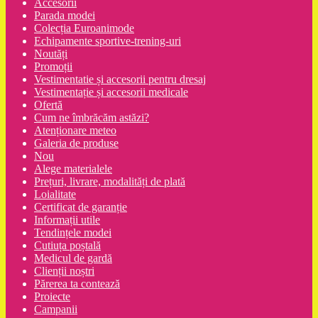
Accesorii
Parada modei
Colecția Euroanimode
Echipamente sportive-trening-uri
Noutăți
Promoții
Vestimentatie și accesorii pentru dresaj
Vestimentație și accesorii medicale
Ofertă
Cum ne îmbrăcăm astăzi?
Atenționare meteo
Galeria de produse
Nou
Alege materialele
Prețuri, livrare, modalități de plată
Loialitate
Certificat de garanție
Informații utile
Tendințele modei
Cutiuța poștală
Medicul de gardă
Clienții noștri
Părerea ta contează
Proiecte
Campanii