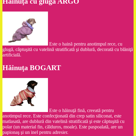
Hăinuţa cu glugă ARGO
Este o haină pentru anotimpul rece, cu
glugă, căptuşită cu vatelină stratificată şi dublură, decorată cu blăniţă
artificială.
Hăinuţa BOGART
Este o hăinuţă fină, creeată pentru
anotimpul rece. Este confecţionată din crep satin siliconat, este
matlasată, are dublură din vatelină stratificată şi este căptuşită cu
polar (un material fin, călduros, moale). Este paspoalată, are un
papionaş şi un inel pentru adresier.