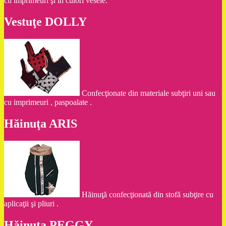
cu imprimeuri şi în culori vesele.
Vestuţe DOLLY
Confecţionate din materiale subţiri uni sau
cu imprimeuri , paspoalate .
Hăinuţa ARIS
Hăinuţă confecţionată din stofă subţire cu
aplicaţii şi pliuri .
Hăinuţa PEGGY