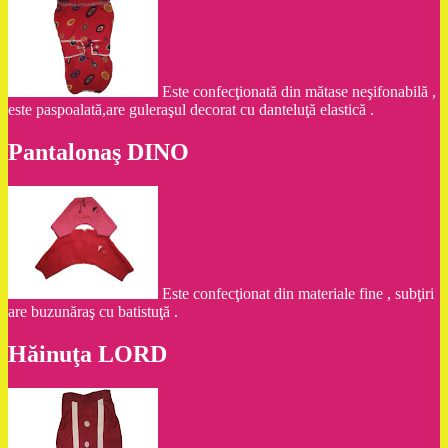
Este confecţionată din mătase neşifonabilă ,
este paspoalată,are guleraşul decorat cu danteluţă elastică .
Pantalonaş DINO
Este confecţionat din materiale fine , subţiri
are buzunăraş cu batistuţă .
Hăinuţa LORD