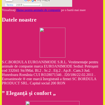
Vizualizaţi
Haine pentru animale de companie
pe o hartă mai mare
Datele noastre
S.C.BORDULA EUROANIMODE S.R.L. Vestimentaţie pentru
animale de companie marca EUROANIMODE Sediul: Petroşani
cod 332041 Str.9Mai. Bl.2 . Sc.2 . Etj.2 . Ap.8 . Cam.3 Jud.
Hunedoara România CUI RO28071346 . J20/186/22.02.2011 .
Euroanimode ® este marcă înregistrată a firmei SC BORDULA
PRODUCT SRL. Capital social 200 RON
” Eleganţă şi confort „