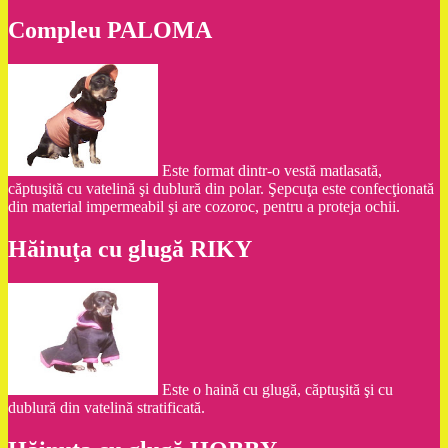
Compleu PALOMA
Este format dintr-o vestă matlasată,
căptuşită cu vatelină şi dublură din polar. Şepcuţa este confecţionată
din material impermeabil şi are cozoroc, pentru a proteja ochii.
Hăinuţa cu glugă RIKY
Este o haină cu glugă, căptuşită şi cu
dublură din vatelină stratificată.