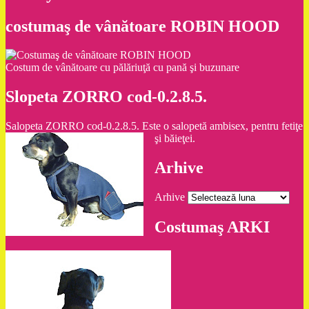
costumaş de vânătoare ROBIN HOOD
Costum de vânătoare cu pălăriuţă cu pană şi buzunare
Slopeta ZORRO cod-0.2.8.5.
Salopeta ZORRO cod-0.2.8.5. Este o salopetă ambisex, pentru fetiţe
şi băieţei.
Arhive
Arhive
Costumaş ARKI