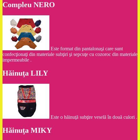
Compleu NERO
Este format din pantalonaşi care sunt
confecţionaţi din materiale subţiri şi sepcuţe cu cozoroc din materiale
impermeabile .
Hăinuţa LILY
Este o hăinuţă subţire veselă în două culori .
Hăinuţa MIKY