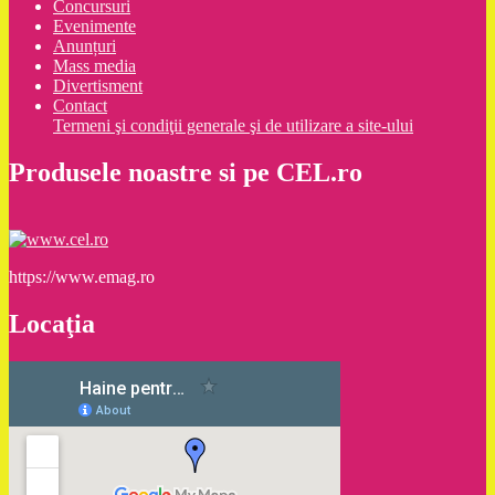
Concursuri
Evenimente
Anunțuri
Mass media
Divertisment
Contact
Termeni şi condiţii generale şi de utilizare a site-ului
Produsele noastre si pe CEL.ro
https://www.emag.ro
Locaţia