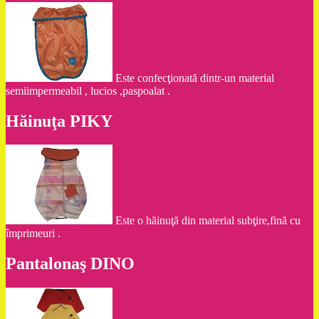
Este confecţionată dintr-un material
semiimpermeabil , lucios ,paspoalat .
Hăinuţa PIKY
Este o hăinuţă din material subţire,fină cu
împrimeuri .
Pantalonaş DINO