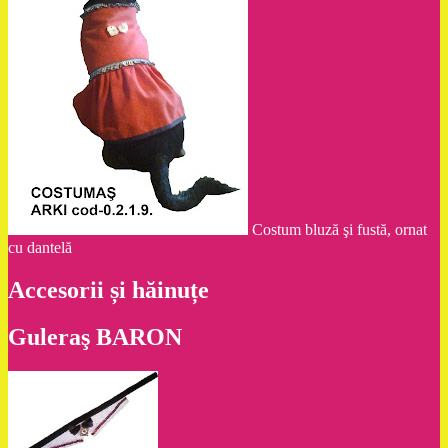
Costum bluză şi fustă, ornat
cu dantelă
Accesorii și hăinuțe
Guleraş BARON