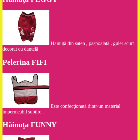
Hainuţă din saten , paspoalată , guler scurt
decorat cu dantelă .
Pelerina FIFI
Este confecţionată dintr-un material
impermeabil subţire .
Hăinuţa FUNNY