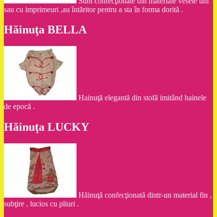
Sunt confecţionate din materiale vesele uni
sau cu imprimeuri ,au întăritor pentru a sta în forma dorită .
Hăinuţa BELLA
Hainuţă elegantă din stofă imitând hainele
de epocă .
Hăinuţa LUCKY
Hăinuţă confecţionată dintr-un material fin ,
subţire , lucios cu pliuri .