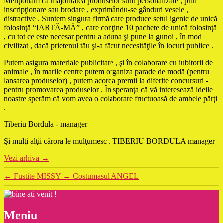
Menţionăm că majoritatea produselor sunt personalizate , prin
inscripţionare sau brodare , exprimându-se gânduri vesele ,
distractive . Suntem singura firmă care produce setul igenic de unică
folosinţă “IARTĂ-MĂ” , care conţine 10 pachete de unică folosinţă
, cu tot ce este necesar pentru a aduna şi pune la gunoi , în mod
civilizat , dacă prietenul tău şi-a făcut necesităţile în locuri publice .
Putem asigura materiale publicitare , şi în colaborare cu iubitorii de
animale , în marile centre putem organiza parade de modă (pentru
lansarea produselor) , putem acorda premii la diferite concursuri -
pentru promovarea produselor . În speranţa că vă interesează ideile
noastre sperăm că vom avea o colaborare fructuoasă de ambele părţi
.
Tiberiu Bordula - manager
Şi mulţi alţii cărora le mulţumesc . TIBERIU BORDULA manager
Vezi arhiva
→
←
Fustite MISSY
→
Costumasul ANGEL
Meniu