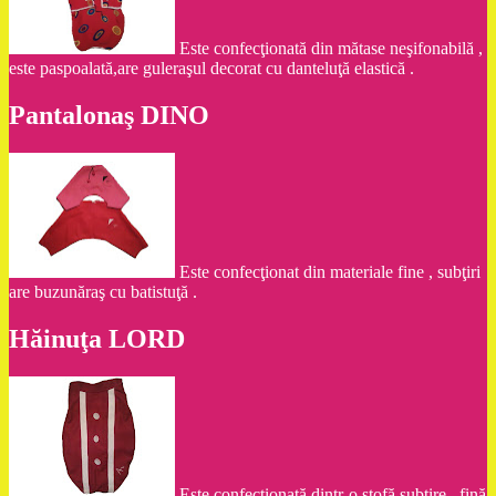
Este confecţionată din mătase neşifonabilă ,
este paspoalată,are guleraşul decorat cu danteluţă elastică .
Pantalonaş DINO
Este confecţionat din materiale fine , subţiri
are buzunăraş cu batistuţă .
Hăinuţa LORD
Este confecţionată dintr-o stofă subţire , fină