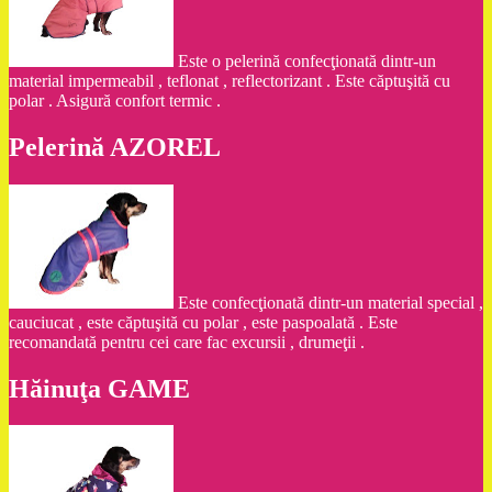
Este o pelerină confecţionată dintr-un
material impermeabil , teflonat , reflectorizant . Este căptuşită cu
polar . Asigură confort termic .
Pelerină AZOREL
Este confecţionată dintr-un material special ,
cauciucat , este căptuşită cu polar , este paspoalată . Este
recomandată pentru cei care fac excursii , drumeţii .
Hăinuţa GAME