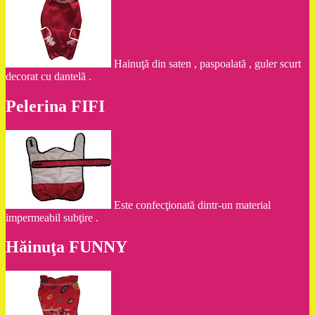
Hainuţă din saten , paspoalată , guler scurt
decorat cu dantelă .
Pelerina FIFI
Este confecţionată dintr-un material
impermeabil subţire .
Hăinuţa FUNNY