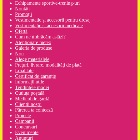
Echipamente sportive-trening-uri
Noutăți
Promoții
Vestimentatie și accesorii pentru dresaj
Vestimentație și accesorii medicale
Ofertă
Cum ne îmbrăcăm astăzi?
Atenționare meteo
Galeria de produse
Nou
Alege materialele
Prețuri, livrare, modalități de plată
Loialitate
Certificat de garanție
Informații utile
Tendințele modei
Cutiuța poștală
Medicul de gardă
Clienții noștri
Părerea ta contează
Proiecte
Campanii
Concursuri
Evenimente
Anunțuri