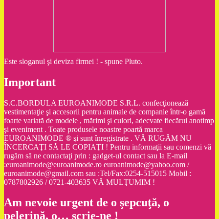
Este sloganul şi deviza firmei ! - spune Pluto.
Important
S.C.BORDULA EUROANIMODE S.R.L. confecţionează
vestimentaţie şi accesorii pentru animale de companie într-o gamă
foarte variată de modele , mărimi şi culori, adecvate fiecărui anotimp
şi eveniment . Toate produsele noastre poartă marca
EUROANIMODE ® şi sunt înregistrate . VĂ RUGĂM NU
ÎNCERCAŢI SĂ LE COPIAŢI ! Pentru informaţii sau comenzi vă
rugăm să ne contactaţi prin : gadget-ul contact sau la E-mail
:euroanimode@euroanimode.ro euroanimode@yahoo.com /
euroanimode@gmail.com sau :Tel/Fax:0254-515015 Mobil :
0787802926 / 0721-403635 VĂ MULŢUMIM !
Am nevoie urgent de o şepcuţă, o
pelerină, o… scrie-ne !