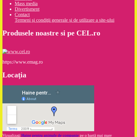
Mass media
Divertisment
Contact
Termeni şi condiţii generale şi de utilizare a site-ului
Produsele noastre si pe CEL.ro
https://www.emag.ro
Locaţia
Vizualizaţi
Haine pentru animale de companie
pe o hartă mai mare