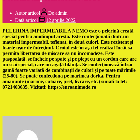
Autor articol
De
admin
Dată articol
12 aprilie 2022
PELERINA IMPERMEABILA NEMO este o pelerină creată
special pentru anotimpul acesta. Este confecţionată dintr-un
material impermeabil, teflonat, în două culori. Este rezistent şi
foarte uşor de întreţinut. Croiul este în aşa fel realizat încât sa
permita libertatea de miscare sa nu incomodeze. Este
paspoalată, se încheie pe spate şi pe piept cu un cordon care are
un scai special, care nu agaţă blăniţa. Se confecţionează într-o
gamă foarte variată de combinaţii de culori şi pe toate mărimile
(25-80). Se poate confectiona pe marimea dorita. Pentru
amanunte (marime, culoare, pret, livrare, etc.) sunati la tel:
0721403635. Vizitati: https://euroanimode.ro