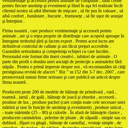
vestimentaţie şi accesorii pentru animale de companie , fiind create
pentru fiecare anotimp şi eveniment şi fiind în aşa fel realizate încât
clientul nostru să aibă libertate de mişcare , să fie pus în valoare , să
aibă confort , bunăstare , bucurie , frumuseţe , să fie uşor de aranjat
şi întreţinut .
Firma noastră , care produce vestimentaţie şi accesorii pentru
animale , are şi o reţea proprie de distribuţie care acoperă aproape în
întregime teritoriul ţării şi facem export . Pentru acest lucru am
definitivat controlul de calitate şi am făcut preţuri accesibile .
Garantăm seriozitatea şi competenţa echipei cu care lucrăm .
Personalul este format din tineri creativi , iubitori de animale . O
parte din profit o donăm unei aociaţii de protecţie a animalelor fără
stăpân . Pentru o primă impresie despre noi , vă recomandăm să citiţi
prestigioasa revistă de afaceri " Biz " nr.152 din 3-7 dec. 2007 , care
promovează numai firme serioase şi care publică un articol despre
firma noastră .
Producem peste 200 de modele de hăinuţe de primăvară , vară ,
toamnă , iarnă , de gală , hăinuţe de joacă şi zburdat , accesorii ,
produse de lux , produse pachet (care conţin toate cele necesare unei
mărimi şi rase în funcţie de anotimp şi eveniment) , produse unicat ,
- toate mărimile (25 – 80) şi culorile . În afară de hăinuţele clasice ,
producem canindelon , pelerine de ploaie , de zăpadă - simple sau cu
dublură , fâşuri cu glugă , hăinuţe de camuflaj , vestuţe simple , de
şmecher , de rocker , de iubăreţ , de produs senzaţii tari , extra long