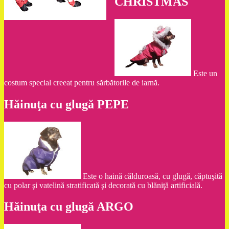
CHRISTMAS
Este un
costum special creeat pentru sărbătorile de iarnă.
Hăinuţa cu glugă PEPE
Este o haină călduroasă, cu glugă, căptuşită
cu polar şi vatelină stratificată şi decorată cu blăniţă artificială.
Hăinuţa cu glugă ARGO