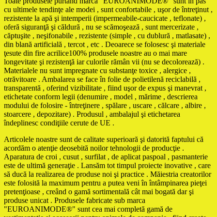
Toate produsele purtând marca "EUROANIMODE®" sunt în pas
cu ultimele tendinţe ale modei , sunt confortabile , uşor de întreţinut ,
rezistente la apă şi intemperii (impermeabile-caucicate , teflonate) ,
oferă siguranţă şi căldură , nu se scămoşează , sunt mercerizate ,
căptuşite , neşifonabile , rezistente (simple , cu dublură , matlasate) ,
din blană artificială , tercot , etc . Deoarece se folosesc şi materiale
ţesute din fire acrilice100% produsele noastre au o mai mare
longevitate şi rezistenţă iar culorile rămân vii (nu se decolorează) .
Materialele nu sunt impregnate cu substanţe toxice , alergice ,
otrăvitoare . Ambalarea se face în folie de polietilenă reciclabilă ,
transparentă , oferind vizibilitate , fiind uşor de expus şi manevrat ,
etichetate conform legii (denumire , model , mărime , descrierea
modului de folosire - întreţinere , spălare , uscare , călcare , albire ,
stoarcere , depozitare) . Produsul , ambalajul şi etichetarea
îndeplinesc condiţiile cerute de UE .
Articolele noastre sunt de calitate superioară şi datorită faptului că
acordăm o atenţie deosebită noilor tehnologii de producţie .
Aparatura de croi , cusut , surfilat , de aplicat paspoal , pasmanterie
este de ultimă generaţie . Lansăm tot timpul proiecte inovative , care
să ducă la realizarea de produse noi şi practice . Măiestria creatorilor
este folosită la maximum pentru a putea veni în întâmpinarea pieţei
pretenţioase , creând o gamă sortimentală cât mai bogată dar şi
produse unicat . Produsele fabricate sub marca
"EUROANIMODE®" sunt cea mai completă gamă de