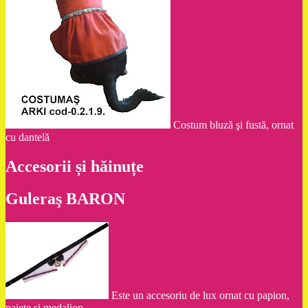
Costum bluză şi fustă, ornat
cu dantelă
Accesorii și hăinuțe
Guleraş BARON
Este un accesoriu de lux ornat cu papion,
paiete şi medalion.