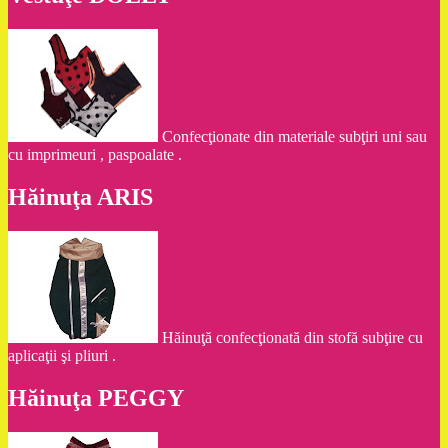
Confecţionate din materiale subţiri uni sau
cu imprimeuri , paspoalate .
Hăinuţa ARIS
Hăinuţă confecţionată din stofă subţire cu
aplicaţii şi pliuri .
Hăinuţa PEGGY