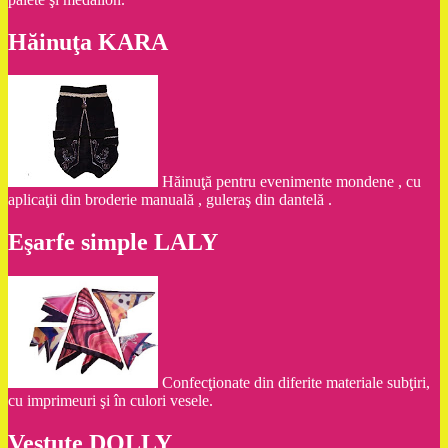
Hăinuţa KARA
Hăinuţă pentru evenimente mondene , cu
aplicaţii din broderie manuală , guleraş din dantelă .
Eşarfe simple LALY
Confecţionate din diferite materiale subţiri,
cu imprimeuri şi în culori vesele.
Vestuţe DOLLY