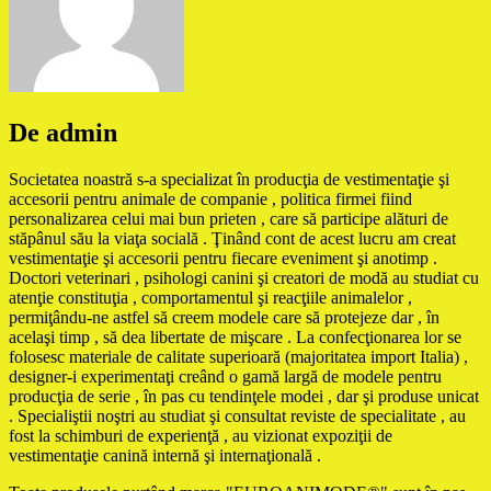
De admin
Societatea noastră s-a specializat în producţia de vestimentaţie şi
accesorii pentru animale de companie , politica firmei fiind
personalizarea celui mai bun prieten , care să participe alături de
stăpânul său la viaţa socială . Ţinând cont de acest lucru am creat
vestimentaţie şi accesorii pentru fiecare eveniment şi anotimp .
Doctori veterinari , psihologi canini şi creatori de modă au studiat cu
atenţie constituţia , comportamentul şi reacţiile animalelor ,
permiţându-ne astfel să creem modele care să protejeze dar , în
acelaşi timp , să dea libertate de mişcare . La confecţionarea lor se
folosesc materiale de calitate superioară (majoritatea import Italia) ,
designer-i experimentaţi creând o gamă largă de modele pentru
producţia de serie , în pas cu tendinţele modei , dar şi produse unicat
. Specialiştii noştri au studiat şi consultat reviste de specialitate , au
fost la schimburi de experienţă , au vizionat expoziţii de
vestimentaţie canină internă şi internaţională .