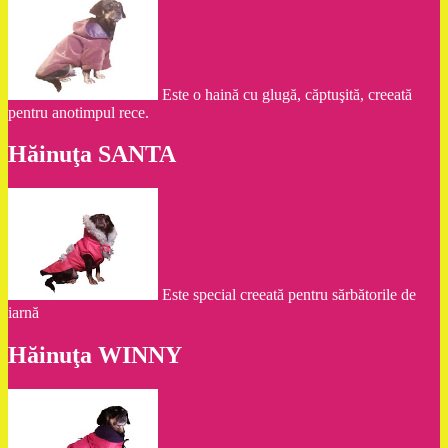
Este o haină cu glugă, căptuşită, creeată
pentru anotimpul rece.
Hăinuţa SANTA
Este special creeată pentru sărbătorile de
iarnă
Hăinuţa WINNY