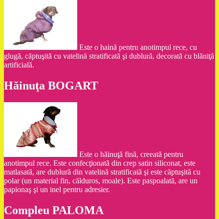
Este o haină pentru anotimpul rece, cu
glugă, căptuşită cu vatelină stratificată şi dublură, decorată cu blăniţă
artificială.
Hăinuţa BOGART
Este o hăinuţă fină, creeată pentru
anotimpul rece. Este confecţionată din crep satin siliconat, este
matlasată, are dublură din vatelină stratificată şi este căptuşită cu
polar (un material fin, călduros, moale). Este paspoalată, are un
papionaş şi un inel pentru adresier.
Compleu PALOMA