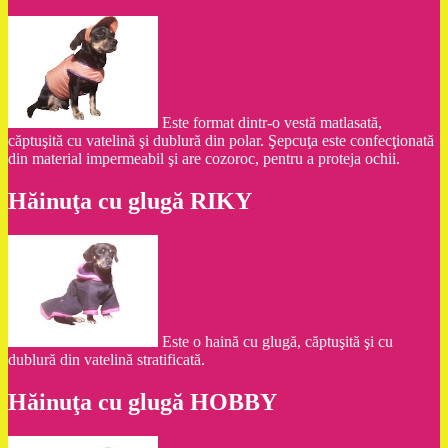
Este format dintr-o vestă matlasată,
căptuşită cu vatelină şi dublură din polar. Şepcuţa este confecţionată
din material impermeabil şi are cozoroc, pentru a proteja ochii.
Hăinuţa cu glugă RIKY
Este o haină cu glugă, căptuşită şi cu
dublură din vatelină stratificată.
Hăinuţa cu glugă HOBBY