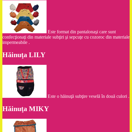
Este format din pantalonaşi care sunt
confecţionaţi din materiale subţiri şi sepcuţe cu cozoroc din materiale
impermeabile .
Hăinuţa LILY
Este o hăinuţă subţire veselă în două culori .
Hăinuţa MIKY