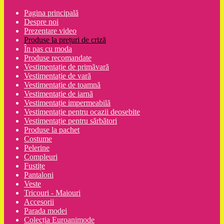
Pagina principală
Despre noi
Prezentare video
Produse la prețuri de criză
În pas cu moda
Produse recomandate
Vestimentație de primăvară
Vestimentație de vară
Vestimentație de toamnă
Vestimentație de iarnă
Vestimentație impermeabilă
Vestimentație pentru ocazii deosebite
Vestimentație pentru sărbători
Produse la pachet
Costume
Pelerine
Compleuri
Fustițe
Pantaloni
Veste
Tricouri - Maiouri
Accesorii
Parada modei
Colecția Euroanimode