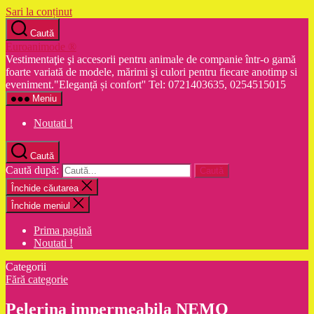
Sari la conținut
Caută
Euroanimode ®
Vestimentaţie şi accesorii pentru animale de companie într-o gamă
foarte variată de modele, mărimi şi culori pentru fiecare anotimp si
eveniment."Eleganță și confort'' Tel: 0721403635, 0254515015
Meniu
Noutati !
Caută
Caută după:
Închide căutarea
Închide meniul
Prima pagină
Noutati !
Categorii
Fără categorie
Pelerina impermeabila NEMO