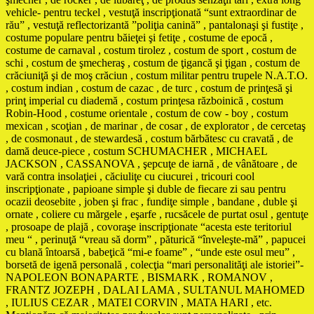
vehicle- pentru teckel , vestuţă inscripţionată “sunt extraordinar de
rău” , vestuţă reflectorizantă ”poliţia canină” , pantalonaşi şi fustiţe ,
costume populare pentru băieţei şi fetiţe , costume de epocă ,
costume de carnaval , costum tirolez , costum de sport , costum de
schi , costum de şmecheraş , costum de ţigancă şi ţigan , costum de
crăciuniţă şi de moş crăciun , costum militar pentru trupele N.A.T.O.
, costum indian , costum de cazac , de turc , costum de prinţesă şi
prinţ imperial cu diademă , costum prinţesa războinică , costum
Robin-Hood , costume orientale , costum de cow - boy , costum
mexican , scoţian , de marinar , de cosar , de explorator , de cercetaş
, de cosmonaut , de stewardesă , costum bărbătesc cu cravată , de
damă deuce-piece , costum SCHUMACHER , MICHAEL
JACKSON , CASSANOVA , şepcuţe de iarnă , de vânătoare , de
vară contra insolaţiei , căciuliţe cu ciucurei , tricouri cool
inscripţionate , papioane simple şi duble de fiecare zi sau pentru
ocazii deosebite , joben şi frac , fundiţe simple , bandane , duble şi
ornate , coliere cu mărgele , eşarfe , rucsăcele de purtat osul , gentuţe
, prosoape de plajă , covoraşe inscripţionate “acesta este teritoriul
meu “ , perinuţă “vreau să dorm” , păturică “înveleşte-mă” , papucei
cu blană întoarsă , babeţică “mi-e foame” , “unde este osul meu” ,
borsetă de igenă personală , colecţia “mari personalităţi ale istoriei”-
NAPOLEON BONAPARTE , BISMARK , ROMANOV ,
FRANTZ JOZEPH , DALAI LAMA , SULTANUL MAHOMED
, IULIUS CEZAR , MATEI CORVIN , MATA HARI , etc.