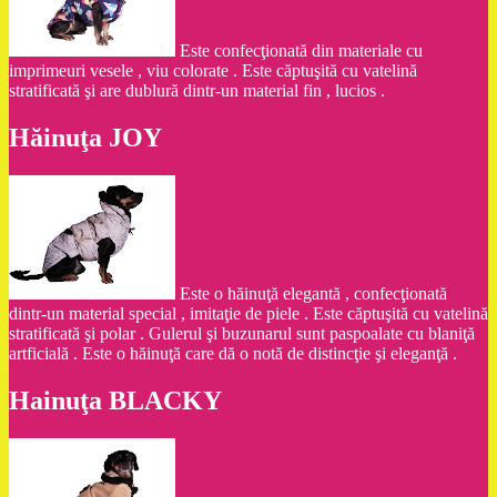
Este confecţionată din materiale cu
imprimeuri vesele , viu colorate . Este căptuşită cu vatelină
stratificată şi are dublură dintr-un material fin , lucios .
Hăinuţa JOY
Este o hăinuţă elegantă , confecţionată
dintr-un material special , imitaţie de piele . Este căptuşită cu vatelină
stratificată şi polar . Gulerul şi buzunarul sunt paspoalate cu blaniţă
artficială . Este o hăinuţă care dă o notă de distincţie şi eleganţă .
Hainuţa BLACKY