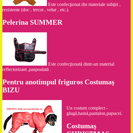
Este confecţionat din materiale subţiri ,
rezistente (doc , tercot , velur , etc.).
Pelerina SUMMER
Este confecţionată dintr-un material
reflectorizant ,paspoalată .
Pentru anotimpul friguros Costumaş
BIZU
Un costum complect -
glugă,haină,pantalon,papucei.
Costumaş