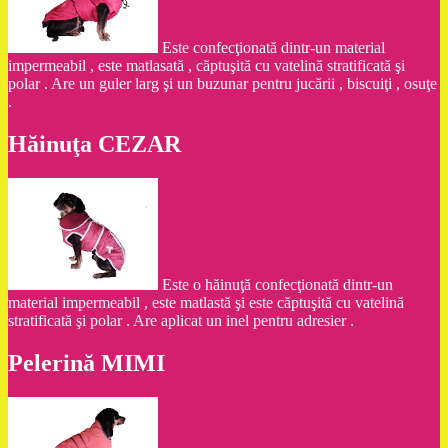
Este confecţionată dintr-un material
impermeabil , este matlasată , căptuşită cu vatelină stratificată şi
polar . Are un guler larg şi un buzunar pentru jucării , biscuiţi , osuţe
.
Hăinuţa CEZAR
Este o hăinuţă confecţionată dintr-un
material impermeabil , este matlastă şi este căptuşită cu vatelină
stratificată şi polar . Are aplicat un inel pentru adresier .
Pelerină MIMI