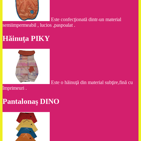
Este confecţionată dintr-un material
semiimpermeabil , lucios ,paspoalat .
Hăinuţa PIKY
Este o hăinuţă din material subţire,fină cu
împrimeuri .
Pantalonaş DINO