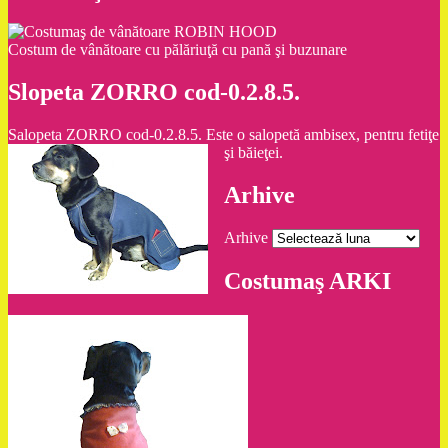
Costum de vânătoare cu pălăriuţă cu pană şi buzunare
Slopeta ZORRO cod-0.2.8.5.
Salopeta ZORRO cod-0.2.8.5. Este o salopetă ambisex, pentru fetiţe
şi băieţei.
Arhive
Arhive
Costumaş ARKI