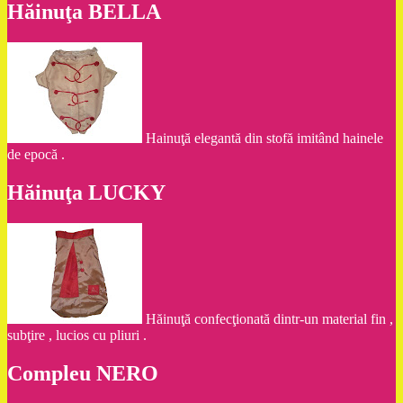
Hăinuţa BELLA
Hainuţă elegantă din stofă imitând hainele
de epocă .
Hăinuţa LUCKY
Hăinuţă confecţionată dintr-un material fin ,
subţire , lucios cu pliuri .
Compleu NERO