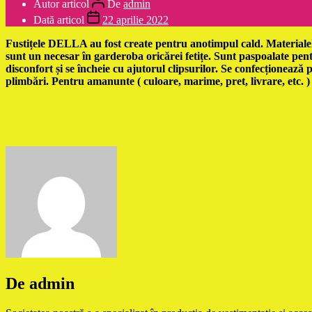
Autor articol
De
admin
Dată articol
22 aprilie 2022
Fustițele DELLA au fost create pentru anotimpul cald. Materialele
sunt un necesar în garderoba oricărei fetițe. Sunt paspoalate pentr
disconfort și se încheie cu ajutorul clipsurilor. Se confecționează
plimbări. Pentru amanunte ( culoare, marime, pret, livrare, etc. ) 
De admin