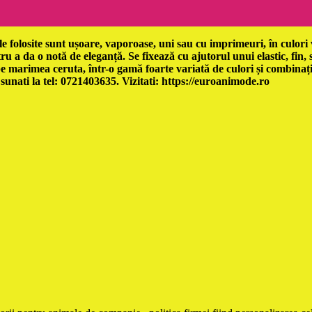
 folosite sunt ușoare, vaporoase, uni sau cu imprimeuri, în culori 
u a da o notă de eleganță. Se fixează cu ajutorul unui elastic, fin,
 pe marimea ceruta, într-o gamă foarte variată de culori și combinați
sunati la tel: 0721403635. Vizitati: https://euroanimode.ro