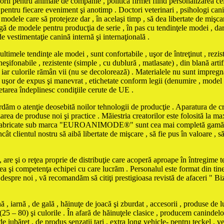
orii pentru animale de companie , politica firmei fiind personalizarea cel
pentru fiecare eveniment şi anotimp . Doctori veterinari , psihologi canin
odele care să protejeze dar , în acelaşi timp , să dea libertate de mişcar
ă de modele pentru producţia de serie , în pas cu tendinţele modei , dar şi
de vestimentaţie canină internă şi internaţională .
tendinţe ale modei , sunt confortabile , uşor de întreţinut , rezistent
şifonabile , rezistente (simple , cu dublură , matlasate) , din blană artifi
iar culorile rămân vii (nu se decolorează) . Materialele nu sunt impregna
iind uşor de expus şi manevrat , etichetate conform legii (denumire , model
chetarea îndeplinesc condiţiile cerute de UE .
ordăm o atenţie deosebită noilor tehnologii de producţie . Aparatura de cro
zarea de produse noi şi practice . Măiestria creatorilor este folosită la 
le fabricate sub marca "EUROANIMODE®" sunt cea mai completă gamă de 
cât clientul nostru să aibă libertate de mişcare , să fie pus în valoare , s
are şi o reţea proprie de distribuţie care acoperă aproape în întregime ter
tea şi competenţa echipei cu care lucrăm . Personalul este format din tine
e despre noi , vă recomandăm să citiţi prestigioasa revistă de afaceri " 
iarnă , de gală , hăinuţe de joacă şi zburdat , accesorii , produse de l
(25 – 80) şi culorile . În afară de hăinuţele clasice , producem canindelo
e iubăreţ , de produs senzaţii tari , extra long vehicle- pentru teckel , ve