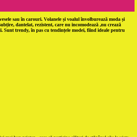
vesele sau în carouri. Volanele și voalul învolburează moda și
 subțire, dantelat, rezistent, care nu incomodează ,nu crează
i. Sunt trendy, în pas cu tendințele modei, fiind ideale pentru