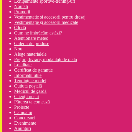
Echipamente sportive-trening-uri
Noutăți
Promoții
Vestimentatie și accesorii pentru dresaj
Vestimentație și accesorii medicale
Ofertă
Cum ne îmbrăcăm astăzi?
Atenționare meteo
Galeria de produse
Nou
Alege materialele
Prețuri, livrare, modalități de plată
Loialitate
Certificat de garanție
Informații utile
Tendințele modei
Cutiuța poștală
Medicul de gardă
Clienții noștri
Părerea ta contează
Proiecte
Campanii
Concursuri
Evenimente
Anunțuri