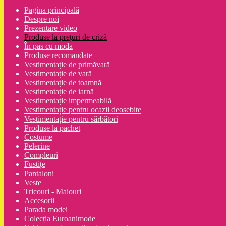
Pagina principală
Despre noi
Prezentare video
Produse la prețuri de criză
În pas cu moda
Produse recomandate
Vestimentație de primăvară
Vestimentație de vară
Vestimentație de toamnă
Vestimentație de iarnă
Vestimentație impermeabilă
Vestimentație pentru ocazii deosebite
Vestimentație pentru sărbători
Produse la pachet
Costume
Pelerine
Compleuri
Fustițe
Pantaloni
Veste
Tricouri - Maiouri
Accesorii
Parada modei
Colecția Euroanimode