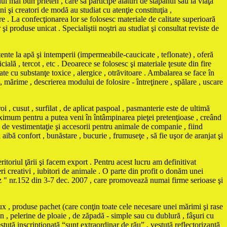
ui mai bun prieten , care să participe alături de stăpânul său la viaţa
i şi creatori de modă au studiat cu atenţie constituţia ,
e . La confecţionarea lor se folosesc materiale de calitate superioară
 produse unicat . Specialiştii noştri au studiat şi consultat reviste de
e la apă şi intemperii (impermeabile-caucicate , teflonate) , oferă
cială , tercot , etc . Deoarece se folosesc şi materiale ţesute din fire
te cu substanţe toxice , alergice , otrăvitoare . Ambalarea se face în
 , mărime , descrierea modului de folosire - întreţinere , spălare , uscare
i , cusut , surfilat , de aplicat paspoal , pasmanterie este de ultimă
maximum pentru a putea veni în întâmpinarea pieţei pretenţioase , creând
vestimentaţie şi accesorii pentru animale de companie , fiind
ă aibă confort , bunăstare , bucurie , frumuseţe , să fie uşor de aranjat şi
itoriul ţării şi facem export . Pentru acest lucru am definitivat
ri creativi , iubitori de animale . O parte din profit o donăm unei
Biz " nr.152 din 3-7 dec. 2007 , care promovează numai firme serioase şi
ux , produse pachet (care conţin toate cele necesare unei mărimi şi rase
n , pelerine de ploaie , de zăpadă - simple sau cu dublură , fâşuri cu
stuţă inscripţionată “sunt extraordinar de rău” , vestuţă reflectorizantă