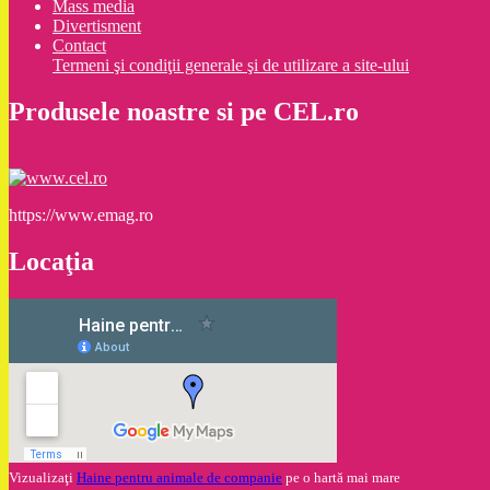
Mass media
Divertisment
Contact
Termeni şi condiţii generale şi de utilizare a site-ului
Produsele noastre si pe CEL.ro
https://www.emag.ro
Locaţia
Vizualizaţi
Haine pentru animale de companie
pe o hartă mai mare