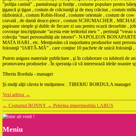
”poliţia canină” , pantalonaşi şi fustiţe , costume populare pentru băi
ţigancă şi ţigan , costum de crăciuniţă şi de moş crăciun , costum mili
războinică , costum Robin-Hood , costume orientale , costum de cow - 
cravată , de damă deuce-piece , costum SCHUMACHER , MICHAEL JACKS
papioane simple şi duble de fiecare zi sau pentru ocazii deosebite , jobe
covoraşe inscripţionate “acesta este teritoriul meu “ , perinuţă “vreau
colecţia “mari personalităţi ale istoriei”- NAPOLEON 
MATA HARI , etc. Menţionăm că majoritatea produselor sunt personaliza
folosinţă “IARTĂ-MĂ” , care conţine 10 pachete de unică folosinţă , cu t
Putem asigura materiale publicitare , şi în colaborare cu iubitorii de 
promovarea produselor . În speranţa că vă interesează ideile noastre 
Tiberiu Bordula - manager
Şi mulţi alţii cărora le mulţumesc . TIBERIU BORDULA manager
Vezi arhiva
→
←
Costumul BONNY
→
Pelerina impermeabila LABUS
Meniu