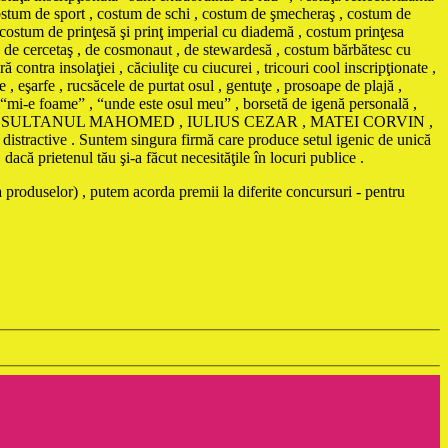
, costum de sport , costum de schi , costum de şmecheraş , costum de
 costum de prinţesă şi prinţ imperial cu diademă , costum prinţesa
, de cercetaş , de cosmonaut , de stewardesă , costum bărbătesc cu
nsolaţiei , căciuliţe cu ciucurei , tricouri cool inscripţionate ,
 , eşarfe , rucsăcele de purtat osul , gentuţe , prosoape de plajă ,
ă “mi-e foame” , “unde este osul meu” , borsetă de igenă personală ,
AMA , SULTANUL MAHOMED , IULIUS CEZAR , MATEI CORVIN ,
istractive . Suntem singura firmă care produce setul igenic de unică
că prietenul tău şi-a făcut necesităţile în locuri publice .
 produselor) , putem acorda premii la diferite concursuri - pentru