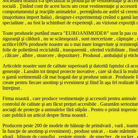
Societatea noastră s-a specializat în producţia de vestimentaţie şi acces
socială . Ţinând cont de acest lucru am creat vestimentaţie şi accesorii 
comportamentul şi reacţiile animalelor , permiţându-ne astfel să creem m
(majoritatea import Italia) , designer-i experimentaţi creând o gamă larg
specialitate , au fost la schimburi de experienţă , au vizionat expoziţii 
Toate produsele purtând marca "EUROANIMODE®" sunt în pas cu ultimele 
siguranţă şi căldură , nu se scămoşează , sunt mercerizate , căptuşite , ne
acrilice100% produsele noastre au o mai mare longevitate şi rezistenţă 
folie de polietilenă reciclabilă , transparentă , oferind vizibilitate , f
, călcare , albire , stoarcere , depozitare) . Produsul , ambalajul şi eti
Articolele noastre sunt de calitate superioară şi datorită faptului că ac
generaţie . Lansăm tot timpul proiecte inovative , care să ducă la reali
o gamă sortimentală cât mai bogată dar şi produse unicat . Produse
create pentru fiecare anotimp şi eveniment şi fiind în aşa fel realizate în
întreţinut .
Firma noastră , care produce vestimentaţie şi accesorii pentru animale , 
controlul de calitate şi am făcut preţuri accesibile . Garantăm seriozita
aociaţii de protecţie a animalelor fără stăpân . Pentru o primă impresi
care publică un articol despre firma noastră .
Producem peste 200 de modele de hăinuţe de primăvară , vară , toamnă , 
în funcţie de anotimp şi eveniment) , produse unicat , - toate mărimile 
glugă , hăinuţe de camuflaj , vestuţe simple , de şmecher , de rocker , d