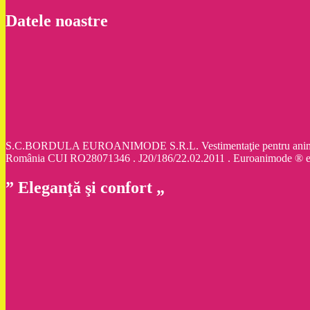
Datele noastre
S.C.BORDULA EUROANIMODE S.R.L. Vestimentaţie pentru animale d
România CUI RO28071346 . J20/186/22.02.2011 . Euroanimode ® 
” Eleganţă şi confort „