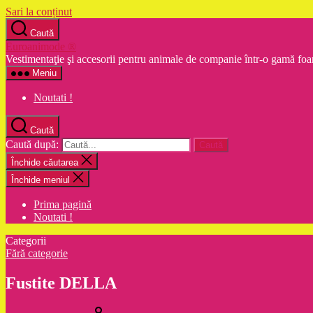
Sari la conținut
Caută
Euroanimode ®
Vestimentaţie şi accesorii pentru animale de companie într-o gamă foa
Meniu
Noutati !
Caută
Caută după:
Închide căutarea
Închide meniul
Prima pagină
Noutati !
Categorii
Fără categorie
Fustite DELLA