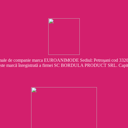
e companie marca EUROANIMODE Sediul: Petroşani cod 332041 Str.
este marcă înregistrată a firmei SC BORDULA PRODUCT SRL. Capit