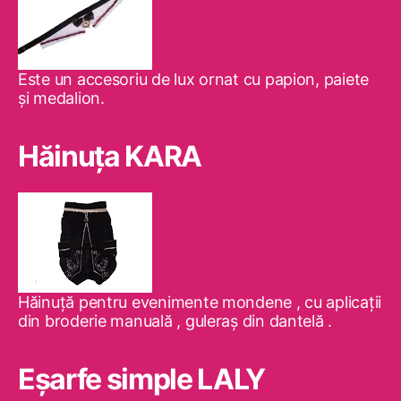
Este un accesoriu de lux ornat cu papion, paiete
şi medalion.
Hăinuţa KARA
Hăinuţă pentru evenimente mondene , cu aplicaţii
din broderie manuală , guleraş din dantelă .
Eşarfe simple LALY