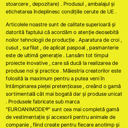
stoarcere , depozitare) . Produsul , ambalajul şi
etichetarea îndeplinesc condiţiile cerute de UE .
Articolele noastre sunt de calitate superioară şi
datorită faptului că acordăm o atenţie deosebită
noilor tehnologii de producţie . Aparatura de croi ,
cusut , surfilat , de aplicat paspoal , pasmanterie
este de ultimă generaţie . Lansăm tot timpul
proiecte inovative , care să ducă la realizarea de
produse noi şi practice . Măiestria creatorilor este
folosită la maximum pentru a putea veni în
întâmpinarea pieţei pretenţioase , creând o gamă
sortimentală cât mai bogată dar şi produse unicat
. Produsele fabricate sub marca
"EUROANIMODE®" sunt cea mai completă gamă
de vestimentaţie şi accesorii pentru animale de
companie , fiind create pentru fiecare anotimp şi