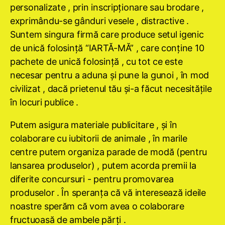
personalizate , prin inscripţionare sau brodare ,
exprimându-se gânduri vesele , distractive .
Suntem singura firmă care produce setul igenic
de unică folosinţă “IARTĂ-MĂ” , care conţine 10
pachete de unică folosinţă , cu tot ce este
necesar pentru a aduna şi pune la gunoi , în mod
civilizat , dacă prietenul tău şi-a făcut necesităţile
în locuri publice .
Putem asigura materiale publicitare , şi în
colaborare cu iubitorii de animale , în marile
centre putem organiza parade de modă (pentru
lansarea produselor) , putem acorda premii la
diferite concursuri - pentru promovarea
produselor . În speranţa că vă interesează ideile
noastre sperăm că vom avea o colaborare
fructuoasă de ambele părţi .