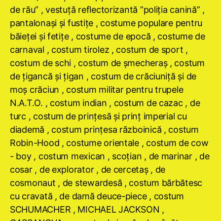
de rău” , vestuţă reflectorizantă ”poliţia canină” ,
pantalonaşi şi fustiţe , costume populare pentru
băieţei şi fetiţe , costume de epocă , costume de
carnaval , costum tirolez , costum de sport ,
costum de schi , costum de şmecheraş , costum
de ţigancă şi ţigan , costum de crăciuniţă şi de
moş crăciun , costum militar pentru trupele
N.A.T.O. , costum indian , costum de cazac , de
turc , costum de prinţesă şi prinţ imperial cu
diademă , costum prinţesa războinică , costum
Robin-Hood , costume orientale , costum de cow
- boy , costum mexican , scoţian , de marinar , de
cosar , de explorator , de cercetaş , de
cosmonaut , de stewardesă , costum bărbătesc
cu cravată , de damă deuce-piece , costum
SCHUMACHER , MICHAEL JACKSON ,