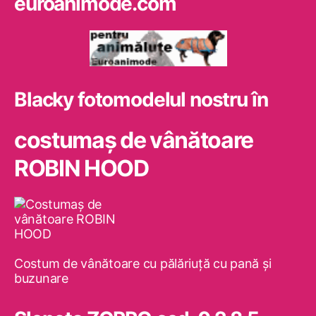
euroanimode.com
Blacky fotomodelul nostru în
costumaş de vânătoare
ROBIN HOOD
Costum de vânătoare cu pălăriuţă cu pană şi
buzunare