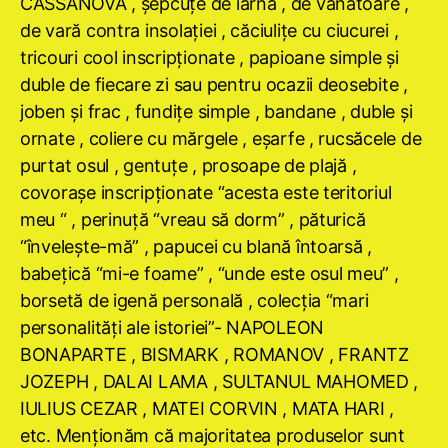
CASSANOVA , şepcuţe de iarnă , de vânătoare ,
de vară contra insolaţiei , căciuliţe cu ciucurei ,
tricouri cool inscripţionate , papioane simple şi
duble de fiecare zi sau pentru ocazii deosebite ,
joben şi frac , fundiţe simple , bandane , duble şi
ornate , coliere cu mărgele , eşarfe , rucsăcele de
purtat osul , gentuţe , prosoape de plajă ,
covoraşe inscripţionate “acesta este teritoriul
meu “ , perinuţă “vreau să dorm” , păturică
“înveleşte-mă” , papucei cu blană întoarsă ,
babeţică “mi-e foame” , “unde este osul meu” ,
borsetă de igenă personală , colecţia “mari
personalităţi ale istoriei”- NAPOLEON
BONAPARTE , BISMARK , ROMANOV , FRANTZ
JOZEPH , DALAI LAMA , SULTANUL MAHOMED ,
IULIUS CEZAR , MATEI CORVIN , MATA HARI ,
etc. Menţionăm că majoritatea produselor sunt