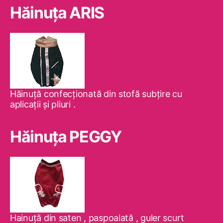
Hăinuţa ARIS
Hăinuţă confecţionată din stofă subţire cu
aplicaţii şi pliuri .
Hăinuţa PEGGY
Hainuţă din saten , paspoalată , guler scurt