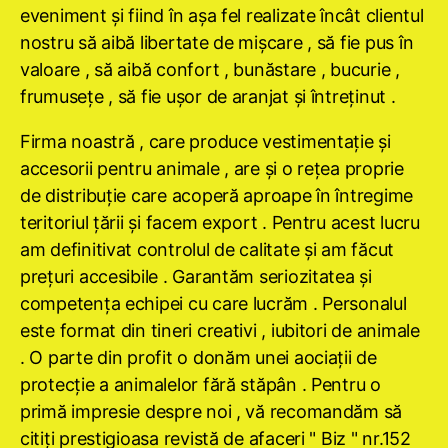
eveniment şi fiind în aşa fel realizate încât clientul
nostru să aibă libertate de mişcare , să fie pus în
valoare , să aibă confort , bunăstare , bucurie ,
frumuseţe , să fie uşor de aranjat şi întreţinut .
Firma noastră , care produce vestimentaţie şi
accesorii pentru animale , are şi o reţea proprie
de distribuţie care acoperă aproape în întregime
teritoriul ţării şi facem export . Pentru acest lucru
am definitivat controlul de calitate şi am făcut
preţuri accesibile . Garantăm seriozitatea şi
competenţa echipei cu care lucrăm . Personalul
este format din tineri creativi , iubitori de animale
. O parte din profit o donăm unei aociaţii de
protecţie a animalelor fără stăpân . Pentru o
primă impresie despre noi , vă recomandăm să
citiţi prestigioasa revistă de afaceri " Biz " nr.152