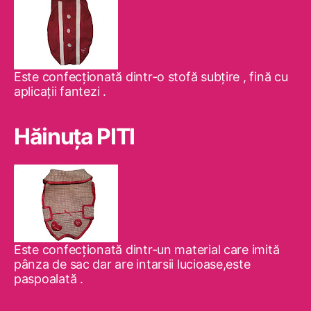
Este confecţionată dintr-o stofă subţire , fină cu
aplicaţii fantezi .
Hăinuţa PITI
Este confecţionată dintr-un material care imită
pânza de sac dar are intarsii lucioase,este
paspoalată .