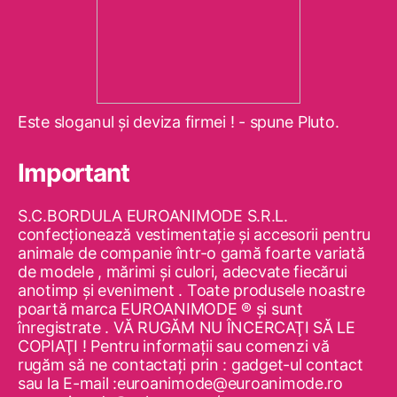
Este sloganul şi deviza firmei ! - spune Pluto.
Important
S.C.BORDULA EUROANIMODE S.R.L.
confecţionează vestimentaţie şi accesorii pentru
animale de companie într-o gamă foarte variată
de modele , mărimi şi culori, adecvate fiecărui
anotimp şi eveniment . Toate produsele noastre
poartă marca EUROANIMODE ® şi sunt
înregistrate . VĂ RUGĂM NU ÎNCERCAŢI SĂ LE
COPIAŢI ! Pentru informaţii sau comenzi vă
rugăm să ne contactaţi prin : gadget-ul contact
sau la E-mail :euroanimode@euroanimode.ro