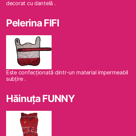
decorat cu dantelă .
Pelerina FIFI
Este confecţionată dintr-un material impermeabil
subţire .
Hăinuţa FUNNY