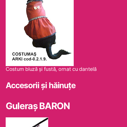
Costum bluză şi fustă, ornat cu dantelă
Accesorii și hăinuțe
Guleraş BARON