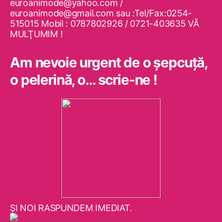
euroanimode@yahoo.com /
euroanimode@gmail.com sau :Tel/Fax:0254-
515015 Mobil : 0787802926 / 0721-403635 VĂ
MULŢUMIM !
Am nevoie urgent de o şepcuţă,
o pelerină, o… scrie-ne !
ŞI NOI RASPUNDEM IMEDIAT.