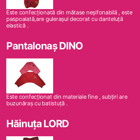
Este confecţionată din mătase neşifonabilă , este
paspoalată,are guleraşul decorat cu danteluţă
elastică .
Pantalonaş DINO
Este confecţionat din materiale fine , subţiri are
buzunăraş cu batistuţă .
Hăinuţa LORD