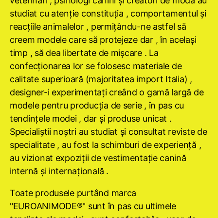
veterinari , psihologi canini şi creatori de modă au
studiat cu atenţie constituţia , comportamentul şi
reacţiile animalelor , permiţându-ne astfel să
creem modele care să protejeze dar , în acelaşi
timp , să dea libertate de mişcare . La
confecţionarea lor se folosesc materiale de
calitate superioară (majoritatea import Italia) ,
designer-i experimentaţi creând o gamă largă de
modele pentru producţia de serie , în pas cu
tendinţele modei , dar şi produse unicat .
Specialiştii noştri au studiat şi consultat reviste de
specialitate , au fost la schimburi de experienţă ,
au vizionat expoziţii de vestimentaţie canină
internă şi internaţională .
Toate produsele purtând marca
"EUROANIMODE®" sunt în pas cu ultimele