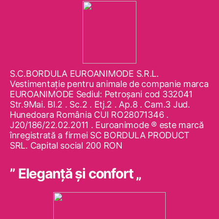
S.C.BORDULA EUROANIMODE S.R.L.
Vestimentaţie pentru animale de companie marca
EUROANIMODE Sediul: Petroşani cod 332041
Str.9Mai. Bl.2 . Sc.2 . Etj.2 . Ap.8 . Cam.3 Jud.
Hunedoara România CUI RO28071346 .
J20/186/22.02.2011 . Euroanimode ® este marcă
înregistrată a firmei SC BORDULA PRODUCT
SRL. Capital social 200 RON
” Eleganţă şi confort „