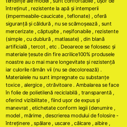
tendinţe ale modei , sunt confortabile , uşor de
întreţinut , rezistente la apă şi intemperii
(impermeabile-caucicate , teflonate) , oferă
siguranţă şi căldură , nu se scămoşează , sunt
mercerizate , căptuşite , neşifonabile , rezistente
(simple , cu dublură , matlasate) , din blană
artificială , tercot , etc . Deoarece se folosesc şi
materiale ţesute din fire acrilice100% produsele
noastre au o mai mare longevitate şi rezistenţă
iar culorile rămân vii (nu se decolorează) .
Materialele nu sunt impregnate cu substanţe
toxice , alergice , otrăvitoare . Ambalarea se face
în folie de polietilenă reciclabilă , transparentă ,
oferind vizibilitate , fiind uşor de expus şi
manevrat , etichetate conform legii (denumire ,
model , mărime , descrierea modului de folosire -
întreţinere , spălare , uscare , călcare , albire ,