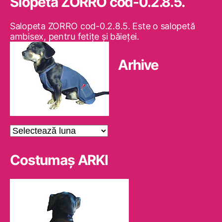
Slopeta ZORRO cod-0.2.8.5.
Salopeta ZORRO cod-0.2.8.5. Este o salopetă
ambisex, pentru fetiţe şi băieţei.
Arhive
Arhive
Costumaş ARKI