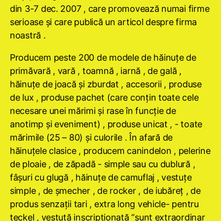
din 3-7 dec. 2007 , care promovează numai firme
serioase şi care publică un articol despre firma
noastră .
Producem peste 200 de modele de hăinuţe de
primăvară , vară , toamnă , iarnă , de gală ,
hăinuţe de joacă şi zburdat , accesorii , produse
de lux , produse pachet (care conţin toate cele
necesare unei mărimi şi rase în funcţie de
anotimp şi eveniment) , produse unicat , - toate
mărimile (25 – 80) şi culorile . În afară de
hăinuţele clasice , producem canindelon , pelerine
de ploaie , de zăpadă - simple sau cu dublură ,
fâşuri cu glugă , hăinuţe de camuflaj , vestuţe
simple , de şmecher , de rocker , de iubăreţ , de
produs senzaţii tari , extra long vehicle- pentru
teckel , vestuţă inscripţionată “sunt extraordinar