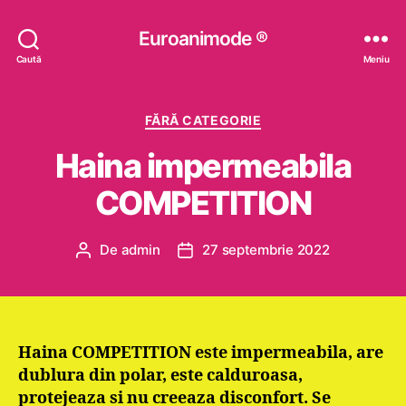
Euroanimode ®
Caută
Meniu
Categorii
FĂRĂ CATEGORIE
Haina impermeabila
COMPETITION
De
admin
27 septembrie 2022
Autor
Dată
articol
articol
Haina COMPETITION este impermeabila, are
dublura din polar, este calduroasa,
protejeaza si nu creeaza disconfort. Se