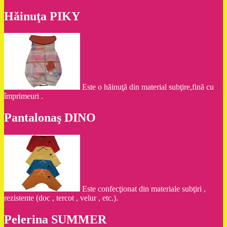
Hăinuţa PIKY
Este o hăinuţă din material subţire,fină cu
împrimeuri .
Pantalonaş DINO
Este confecţionat din materiale subţiri ,
rezistente (doc , tercot , velur , etc.).
Pelerina SUMMER