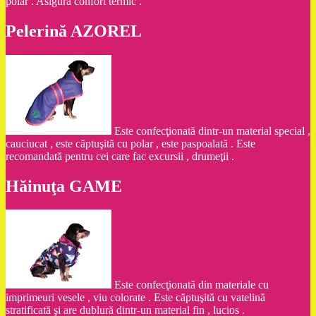
polar . Asigură confort termic .
Pelerină AZOREL
Este confecţionată dintr-un material special ,
cauciucat , este căptuşită cu polar , este paspoalată . Este
recomandată pentru cei care fac excursii , drumeţii .
Hăinuţa GAME
Este confecţionată din materiale cu
imprimeuri vesele , viu colorate . Este căptuşită cu vatelină
stratificată şi are dublură dintr-un material fin , lucios .