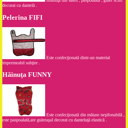
Hainuţă din saten , paspoalată , guler scurt
decorat cu dantelă .
Pelerina FIFI
Este confecţionată dintr-un material
impermeabil subţire .
Hăinuţa FUNNY
Este confecţionată din mătase neşifonabilă ,
este paspoalată,are guleraşul decorat cu danteluţă elastică .