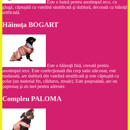
Este o haină pentru anotimpul rece, cu
glugă, căptuşită cu vatelină stratificată şi dublură, decorată cu blăniţă
artificială.
Hăinuţa BOGART
Este o hăinuţă fină, creeată pentru
anotimpul rece. Este confecţionată din crep satin siliconat, este
matlasată, are dublură din vatelină stratificată şi este căptuşită cu
polar (un material fin, călduros, moale). Este paspoalată, are un
papionaş şi un inel pentru adresier.
Compleu PALOMA