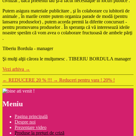
civilizat , dacă prietenul tău şi-a făcut necesităţile în locuri publice .
Putem asigura materiale publicitare , şi în colaborare cu iubitorii de
animale , în marile centre putem organiza parade de modă (pentru
lansarea produselor) , putem acorda premii la diferite concursuri -
pentru promovarea produselor . În speranţa că vă interesează ideile
noastre sperăm că vom avea o colaborare fructuoasă de ambele părţi
.
Tiberiu Bordula - manager
Şi mulţi alţii cărora le mulţumesc . TIBERIU BORDULA manager
Vezi arhiva
→
←
REDUCERE 20 % !!!
→
Reduceri pentru vara ! 20% !
Meniu
Pagina principală
Despre noi
Prezentare video
Produse la prețuri de criză