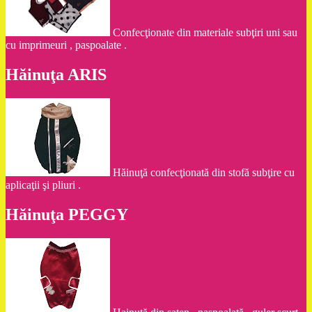
Confecţionate din materiale subţiri uni sau
cu imprimeuri , paspoalate .
Hăinuţa ARIS
Hăinuţă confecţionată din stofă subţire cu
aplicaţii şi pliuri .
Hăinuţa PEGGY