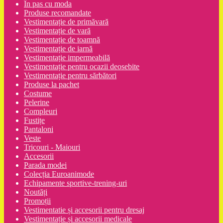
În pas cu moda
Produse recomandate
Vestimentație de primăvară
Vestimentație de vară
Vestimentație de toamnă
Vestimentație de iarnă
Vestimentație impermeabilă
Vestimentație pentru ocazii deosebite
Vestimentație pentru sărbători
Produse la pachet
Costume
Pelerine
Compleuri
Fustițe
Pantaloni
Veste
Tricouri - Maiouri
Accesorii
Parada modei
Colecția Euroanimode
Echipamente sportive-trening-uri
Noutăți
Promoții
Vestimentatie și accesorii pentru dresaj
Vestimentație și accesorii medicale