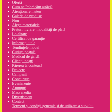
Ofertă
Cum ne îmbrăcăm astăzi?
Atenționare meteo
Galeria de produse
Nou
Alege materialele
Prețuri, livrare, modalități de plată
Loialitate
Certificat de garanție
Informații utile
Tendințele modei
Cutiuța poștală
Medicul de gardă
Clienții noștri
Părerea ta contează
Proiecte
Campanii
Concursuri
Evenimente
Anunțuri
Mass media
Divertisment
Contact
Termeni şi condiţii generale şi de utilizare a site-ului