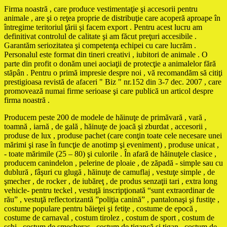
Firma noastră , care produce vestimentaţie şi accesorii pentru
animale , are şi o reţea proprie de distribuţie care acoperă aproape în
întregime teritoriul ţării şi facem export . Pentru acest lucru am
definitivat controlul de calitate şi am făcut preţuri accesibile .
Garantăm seriozitatea şi competenţa echipei cu care lucrăm .
Personalul este format din tineri creativi , iubitori de animale . O
parte din profit o donăm unei aociaţii de protecţie a animalelor fără
stăpân . Pentru o primă impresie despre noi , vă recomandăm să citiţi
prestigioasa revistă de afaceri " Biz " nr.152 din 3-7 dec. 2007 , care
promovează numai firme serioase şi care publică un articol despre
firma noastră .
Producem peste 200 de modele de hăinuţe de primăvară , vară ,
toamnă , iarnă , de gală , hăinuţe de joacă şi zburdat , accesorii ,
produse de lux , produse pachet (care conţin toate cele necesare unei
mărimi şi rase în funcţie de anotimp şi eveniment) , produse unicat ,
- toate mărimile (25 – 80) şi culorile . În afară de hăinuţele clasice ,
producem canindelon , pelerine de ploaie , de zăpadă - simple sau cu
dublură , fâşuri cu glugă , hăinuţe de camuflaj , vestuţe simple , de
şmecher , de rocker , de iubăreţ , de produs senzaţii tari , extra long
vehicle- pentru teckel , vestuţă inscripţionată “sunt extraordinar de
rău” , vestuţă reflectorizantă ”poliţia canină” , pantalonaşi şi fustiţe ,
costume populare pentru băieţei şi fetiţe , costume de epocă ,
costume de carnaval , costum tirolez , costum de sport , costum de
schi , costum de şmecheraş , costum de ţigancă şi ţigan , costum de