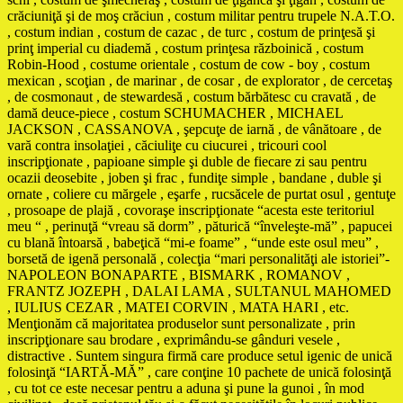
crăciuniţă şi de moş crăciun , costum militar pentru trupele N.A.T.O.
, costum indian , costum de cazac , de turc , costum de prinţesă şi
prinţ imperial cu diademă , costum prinţesa războinică , costum
Robin-Hood , costume orientale , costum de cow - boy , costum
mexican , scoţian , de marinar , de cosar , de explorator , de cercetaş
, de cosmonaut , de stewardesă , costum bărbătesc cu cravată , de
damă deuce-piece , costum SCHUMACHER , MICHAEL
JACKSON , CASSANOVA , şepcuţe de iarnă , de vânătoare , de
vară contra insolaţiei , căciuliţe cu ciucurei , tricouri cool
inscripţionate , papioane simple şi duble de fiecare zi sau pentru
ocazii deosebite , joben şi frac , fundiţe simple , bandane , duble şi
ornate , coliere cu mărgele , eşarfe , rucsăcele de purtat osul , gentuţe
, prosoape de plajă , covoraşe inscripţionate “acesta este teritoriul
meu “ , perinuţă “vreau să dorm” , păturică “înveleşte-mă” , papucei
cu blană întoarsă , babeţică “mi-e foame” , “unde este osul meu” ,
borsetă de igenă personală , colecţia “mari personalităţi ale istoriei”-
NAPOLEON BONAPARTE , BISMARK , ROMANOV ,
FRANTZ JOZEPH , DALAI LAMA , SULTANUL MAHOMED
, IULIUS CEZAR , MATEI CORVIN , MATA HARI , etc.
Menţionăm că majoritatea produselor sunt personalizate , prin
inscripţionare sau brodare , exprimându-se gânduri vesele ,
distractive . Suntem singura firmă care produce setul igenic de unică
folosinţă “IARTĂ-MĂ” , care conţine 10 pachete de unică folosinţă
, cu tot ce este necesar pentru a aduna şi pune la gunoi , în mod