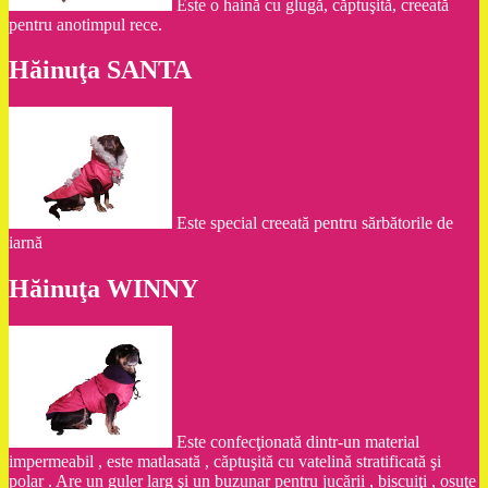
Este o haină cu glugă, căptuşită, creeată
pentru anotimpul rece.
Hăinuţa SANTA
Este special creeată pentru sărbătorile de
iarnă
Hăinuţa WINNY
Este confecţionată dintr-un material
impermeabil , este matlasată , căptuşită cu vatelină stratificată şi
polar . Are un guler larg şi un buzunar pentru jucării , biscuiţi , osuţe