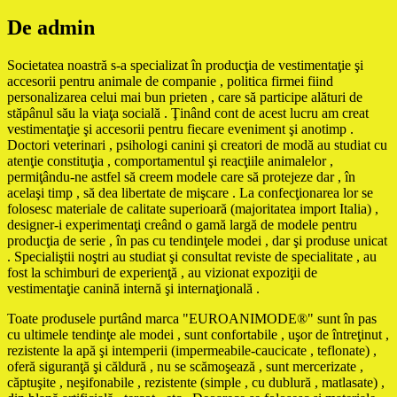
De admin
Societatea noastră s-a specializat în producţia de vestimentaţie şi
accesorii pentru animale de companie , politica firmei fiind
personalizarea celui mai bun prieten , care să participe alături de
stăpânul său la viaţa socială . Ţinând cont de acest lucru am creat
vestimentaţie şi accesorii pentru fiecare eveniment şi anotimp .
Doctori veterinari , psihologi canini şi creatori de modă au studiat cu
atenţie constituţia , comportamentul şi reacţiile animalelor ,
permiţându-ne astfel să creem modele care să protejeze dar , în
acelaşi timp , să dea libertate de mişcare . La confecţionarea lor se
folosesc materiale de calitate superioară (majoritatea import Italia) ,
designer-i experimentaţi creând o gamă largă de modele pentru
producţia de serie , în pas cu tendinţele modei , dar şi produse unicat
. Specialiştii noştri au studiat şi consultat reviste de specialitate , au
fost la schimburi de experienţă , au vizionat expoziţii de
vestimentaţie canină internă şi internaţională .
Toate produsele purtând marca "EUROANIMODE®" sunt în pas
cu ultimele tendinţe ale modei , sunt confortabile , uşor de întreţinut ,
rezistente la apă şi intemperii (impermeabile-caucicate , teflonate) ,
oferă siguranţă şi căldură , nu se scămoşează , sunt mercerizate ,
căptuşite , neşifonabile , rezistente (simple , cu dublură , matlasate) ,