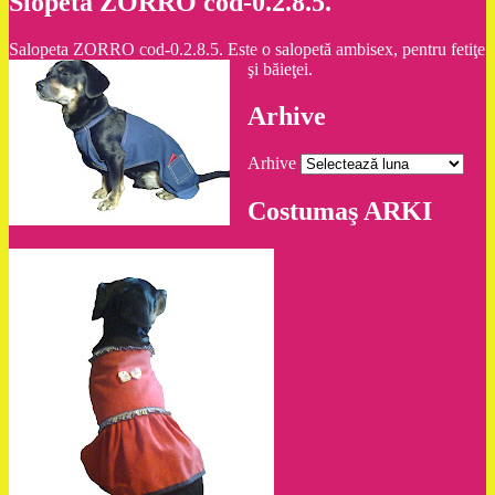
Slopeta ZORRO cod-0.2.8.5.
Salopeta ZORRO cod-0.2.8.5. Este o salopetă ambisex, pentru fetiţe
şi băieţei.
Arhive
Arhive
Costumaş ARKI