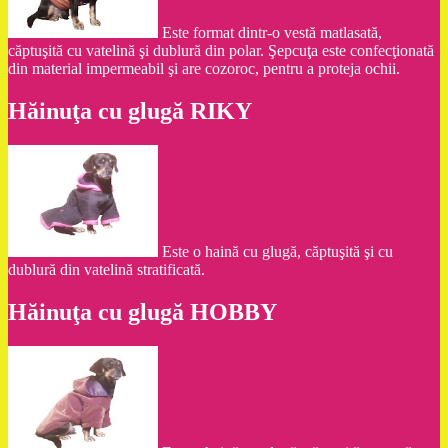
Este format dintr-o vestă matlasată,
căptuşită cu vatelină şi dublură din polar. Şepcuţa este confecţionată
din material impermeabil şi are cozoroc, pentru a proteja ochii.
Hăinuţa cu glugă RIKY
Este o haină cu glugă, căptuşită şi cu
dublură din vatelină stratificată.
Hăinuţa cu glugă HOBBY