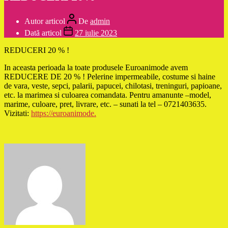
Autor articol
De
admin
Dată articol
27 iulie 2023
REDUCERI 20 % !
In aceasta perioada la toate produsele Euroanimode avem
REDUCERE DE 20 % ! Pelerine impermeabile, costume si haine
de vara, veste, sepci, palarii, papucei, chilotasi, treninguri, papioane,
etc. la marimea si culoarea comandata. Pentru amanunte –model,
marime, culoare, pret, livrare, etc. – sunati la tel – 0721403635.
Vizitati:
https://euroanimode.