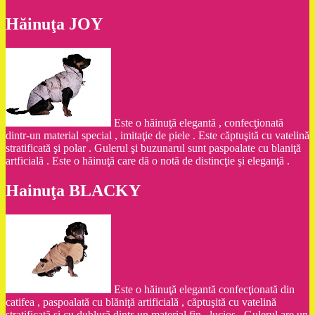
Hăinuţa JOY
Este o hăinuţă elegantă , confecţionată
dintr-un material special , imitaţie de piele . Este căptuşită cu vatelină
stratificată şi polar . Gulerul şi buzunarul sunt paspoalate cu blaniţă
artficială . Este o hăinuţă care dă o notă de distincţie şi eleganţă .
Hainuţa BLACKY
Este o hăinuţă elegantă confecţionată din
catifea , paspoalată cu blăniţă artificială , căptuşită cu vatelină
stratificată şi cu dublură dintr-un material fin , lucios . Gulerul are un