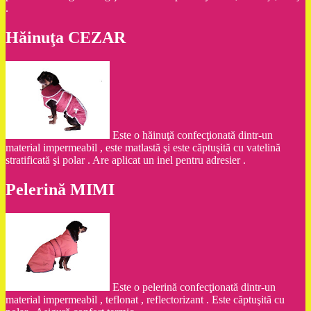
.
Hăinuţa CEZAR
Este o hăinuţă confecţionată dintr-un
material impermeabil , este matlastă şi este căptuşită cu vatelină
stratificată şi polar . Are aplicat un inel pentru adresier .
Pelerină MIMI
Este o pelerină confecţionată dintr-un
material impermeabil , teflonat , reflectorizant . Este căptuşită cu