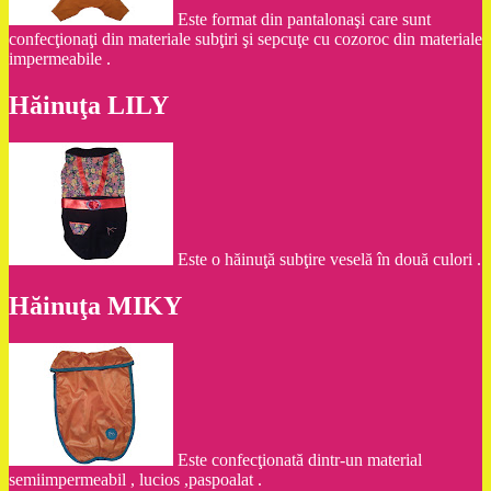
Este format din pantalonaşi care sunt
confecţionaţi din materiale subţiri şi sepcuţe cu cozoroc din materiale
impermeabile .
Hăinuţa LILY
Este o hăinuţă subţire veselă în două culori .
Hăinuţa MIKY
Este confecţionată dintr-un material
semiimpermeabil , lucios ,paspoalat .