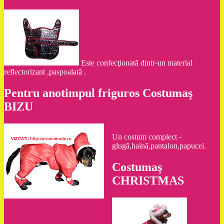
Este confecţionată dintr-un material
reflectorizant ,paspoalată .
Pentru anotimpul friguros Costumaş
BIZU
Un costum complect -
glugă,haină,pantalon,papucei.
Costumaş
CHRISTMAS