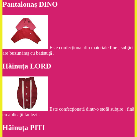
Pantalonaş DINO
Este confecţionat din materiale fine , subţiri
are buzunăraş cu batistuţă .
Hăinuţa LORD
Este confecţionată dintr-o stofă subţire , fină
cu aplicaţii fantezi .
Hăinuţa PITI