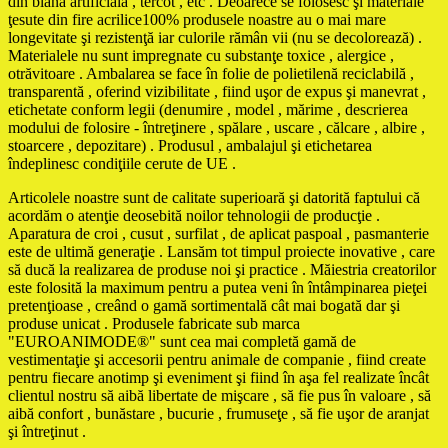
din blană artificială , tercot , etc . Deoarece se folosesc şi materiale
ţesute din fire acrilice100% produsele noastre au o mai mare
longevitate şi rezistenţă iar culorile rămân vii (nu se decolorează) .
Materialele nu sunt impregnate cu substanţe toxice , alergice ,
otrăvitoare . Ambalarea se face în folie de polietilenă reciclabilă ,
transparentă , oferind vizibilitate , fiind uşor de expus şi manevrat ,
etichetate conform legii (denumire , model , mărime , descrierea
modului de folosire - întreţinere , spălare , uscare , călcare , albire ,
stoarcere , depozitare) . Produsul , ambalajul şi etichetarea
îndeplinesc condiţiile cerute de UE .
Articolele noastre sunt de calitate superioară şi datorită faptului că
acordăm o atenţie deosebită noilor tehnologii de producţie .
Aparatura de croi , cusut , surfilat , de aplicat paspoal , pasmanterie
este de ultimă generaţie . Lansăm tot timpul proiecte inovative , care
să ducă la realizarea de produse noi şi practice . Măiestria creatorilor
este folosită la maximum pentru a putea veni în întâmpinarea pieţei
pretenţioase , creând o gamă sortimentală cât mai bogată dar şi
produse unicat . Produsele fabricate sub marca
"EUROANIMODE®" sunt cea mai completă gamă de
vestimentaţie şi accesorii pentru animale de companie , fiind create
pentru fiecare anotimp şi eveniment şi fiind în aşa fel realizate încât
clientul nostru să aibă libertate de mişcare , să fie pus în valoare , să
aibă confort , bunăstare , bucurie , frumuseţe , să fie uşor de aranjat
şi întreţinut .