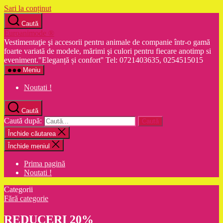
Sari la conținut
Caută
Euroanimode ®
Vestimentaţie şi accesorii pentru animale de companie într-o gamă
foarte variată de modele, mărimi şi culori pentru fiecare anotimp si
eveniment."Eleganță și confort'' Tel: 0721403635, 0254515015
Meniu
Noutati !
Caută
Caută după:
Închide căutarea
Închide meniul
Prima pagină
Noutati !
Categorii
Fără categorie
REDUCERI 20%