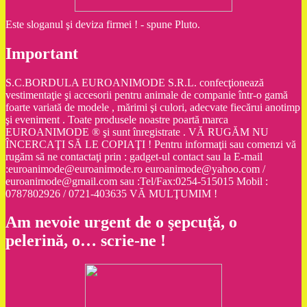
Este sloganul şi deviza firmei ! - spune Pluto.
Important
S.C.BORDULA EUROANIMODE S.R.L. confecţionează
vestimentaţie şi accesorii pentru animale de companie într-o gamă
foarte variată de modele , mărimi şi culori, adecvate fiecărui anotimp
şi eveniment . Toate produsele noastre poartă marca
EUROANIMODE ® şi sunt înregistrate . VĂ RUGĂM NU
ÎNCERCAŢI SĂ LE COPIAŢI ! Pentru informaţii sau comenzi vă
rugăm să ne contactaţi prin : gadget-ul contact sau la E-mail
:euroanimode@euroanimode.ro euroanimode@yahoo.com /
euroanimode@gmail.com sau :Tel/Fax:0254-515015 Mobil :
0787802926 / 0721-403635 VĂ MULŢUMIM !
Am nevoie urgent de o şepcuţă, o
pelerină, o… scrie-ne !