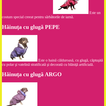
Este un
costum special creeat pentru sărbătorile de iarnă.
Hăinuţa cu glugă PEPE
Este o haină călduroasă, cu glugă, căptuşită
cu polar şi vatelină stratificată şi decorată cu blăniţă artificială.
Hăinuţa cu glugă ARGO