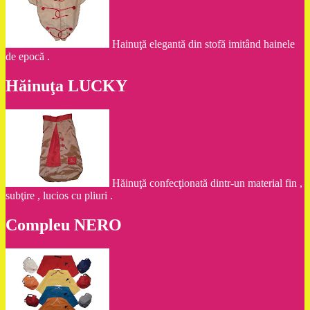
Hainuţă elegantă din stofă imitând hainele
de epocă .
Hăinuţa LUCKY
Hăinuţă confecţionată dintr-un material fin ,
subţire , lucios cu pliuri .
Compleu NERO