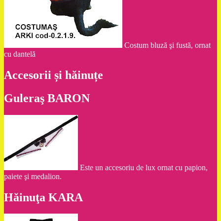
Costum bluză şi fustă, ornat
cu dantelă
Accesorii și hăinuțe
Guleraş BARON
Este un accesoriu de lux ornat cu papion,
paiete şi medalion.
Hăinuţa KARA