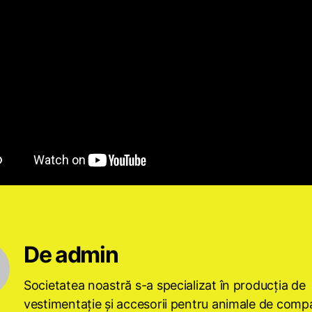
De admin
Societatea noastră s-a specializat în producţia de
vestimentaţie şi accesorii pentru animale de compa