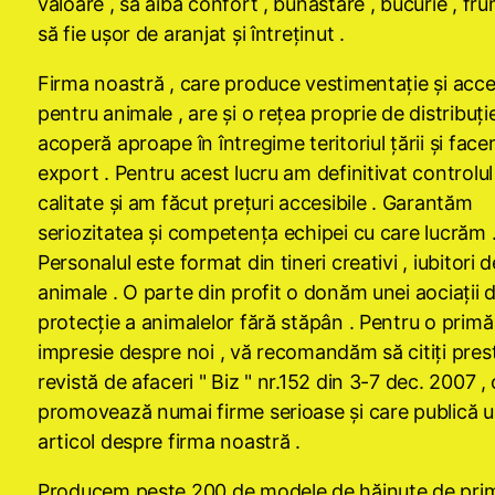
valoare , să aibă confort , bunăstare , bucurie , fr
să fie uşor de aranjat şi întreţinut .
Firma noastră , care produce vestimentaţie şi acce
pentru animale , are şi o reţea proprie de distribuţi
acoperă aproape în întregime teritoriul ţării şi fac
export . Pentru acest lucru am definitivat controlul
calitate şi am făcut preţuri accesibile . Garantăm
seriozitatea şi competenţa echipei cu care lucrăm 
Personalul este format din tineri creativi , iubitori d
animale . O parte din profit o donăm unei aociaţii 
protecţie a animalelor fără stăpân . Pentru o primă
impresie despre noi , vă recomandăm să citiţi pres
revistă de afaceri " Biz " nr.152 din 3-7 dec. 2007 ,
promovează numai firme serioase şi care publică 
articol despre firma noastră .
Producem peste 200 de modele de hăinuţe de prim