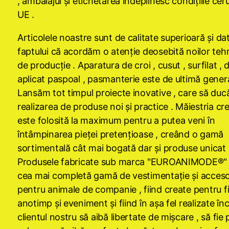
, ambalajul şi etichetarea îndeplinesc condiţiile cer
UE .
Articolele noastre sunt de calitate superioară şi da
faptului că acordăm o atenţie deosebită noilor tehn
de producţie . Aparatura de croi , cusut , surfilat , 
aplicat paspoal , pasmanterie este de ultimă genera
Lansăm tot timpul proiecte inovative , care să ducă
realizarea de produse noi şi practice . Măiestria cre
este folosită la maximum pentru a putea veni în
întâmpinarea pieţei pretenţioase , creând o gamă
sortimentală cât mai bogată dar şi produse unicat 
Produsele fabricate sub marca "EUROANIMODE®" 
cea mai completă gamă de vestimentaţie şi acceso
pentru animale de companie , fiind create pentru f
anotimp şi eveniment şi fiind în aşa fel realizate în
clientul nostru să aibă libertate de mişcare , să fie 