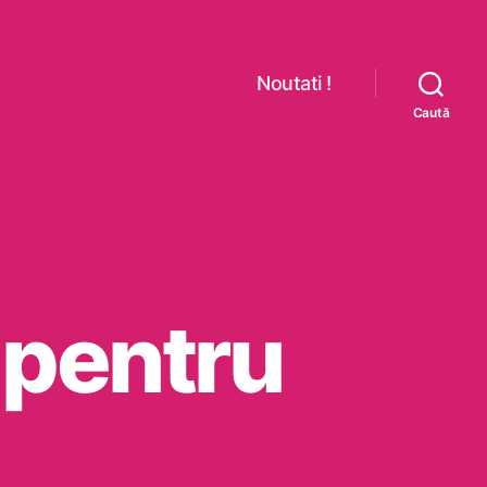
Noutati !
Caută
 pentru