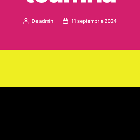
De
admin
11 septembrie 2024
Autor
Dată
articol
articol