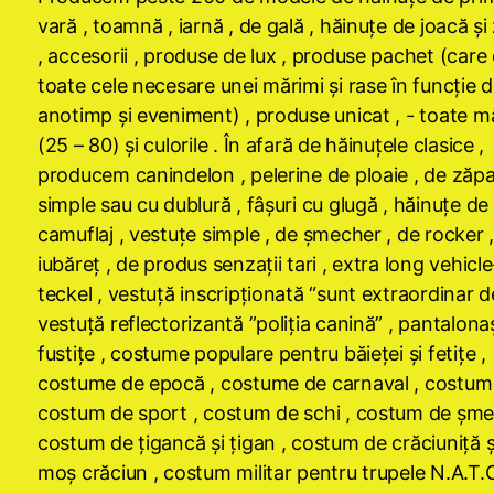
vară , toamnă , iarnă , de gală , hăinuţe de joacă ş
, accesorii , produse de lux , produse pachet (care
toate cele necesare unei mărimi şi rase în funcţie 
anotimp şi eveniment) , produse unicat , - toate m
(25 – 80) şi culorile . În afară de hăinuţele clasice ,
producem canindelon , pelerine de ploaie , de zăp
simple sau cu dublură , fâşuri cu glugă , hăinuţe de
camuflaj , vestuţe simple , de şmecher , de rocker 
iubăreţ , de produs senzaţii tari , extra long vehicl
teckel , vestuţă inscripţionată “sunt extraordinar de
vestuţă reflectorizantă ”poliţia canină” , pantalonaş
fustiţe , costume populare pentru băieţei şi fetiţe ,
costume de epocă , costume de carnaval , costum t
costum de sport , costum de schi , costum de şme
costum de ţigancă şi ţigan , costum de crăciuniţă ş
moş crăciun , costum militar pentru trupele N.A.T.O