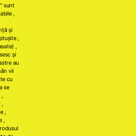
" sunt
abile ,
nţă şi
tuşite ,
asate) ,
sesc şi
astre au
ân vii
te cu
a se
 ,
 ,
e ,
e ,
Produsul