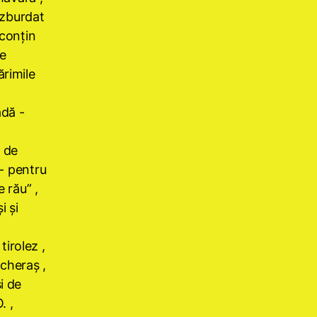
i zburdat
 conţin
de
ărimile
adă -
, de
e- pentru
 rău” ,
i şi
irolez ,
cheraş ,
i de
. ,