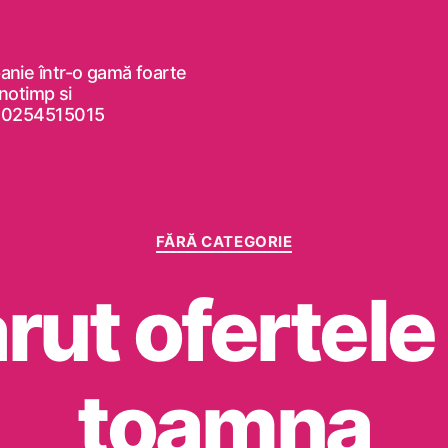
anie într-o gamă foarte
anotimp si
5, 0254515015
Categorii
FĂRĂ CATEGORIE
rut ofertele
toamna