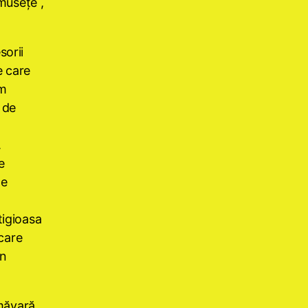
umuseţe ,
sorii
e care
em
 de
.
e
de
tigioasa
 care
un
ăvară ,