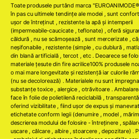
Toate produsele purtând marca "EUROANIMODE®
în pas cu ultimele tendinţe ale modei , sunt confort
uşor de întreţinut , rezistente la apă şi intemperii
(impermeabile-caucicate , teflonate) , oferă sigura
căldură , nu se scămoşează , sunt mercerizate , căp
neşifonabile , rezistente (simple , cu dublură , matl
din blană artificială , tercot , etc . Deoarece se folo
materiale ţesute din fire acrilice100% produsele no
o mai mare longevitate şi rezistenţă iar culorile răm
(nu se decolorează) . Materialele nu sunt impregna
substanţe toxice , alergice , otrăvitoare . Ambalare
face în folie de polietilenă reciclabilă , transparentă
oferind vizibilitate , fiind uşor de expus şi manevrat
etichetate conform legii (denumire , model , mărim
descrierea modului de folosire - întreţinere , spălar
uscare , călcare , albire , stoarcere , depozitare) . 