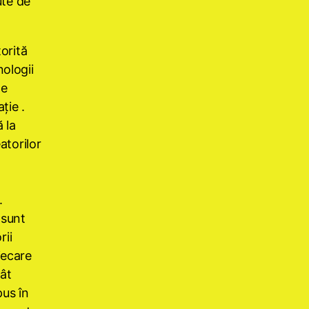
ute de
torită
ologii
de
ţie .
 la
atorilor
.
sunt
rii
iecare
cât
pus în