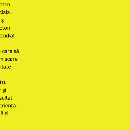
eten ,
ială .
şi
ctori
studiat
 care să
 mişcare
itate
tru
 şi
sultat
erienţă ,
ă şi