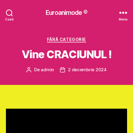
Euroanimode ®
Caută
Meniu
Categorii
FĂRĂ CATEGORIE
Vine CRACIUNUL !
De
admin
2 decembrie 2024
Autor
Dată
articol
articol