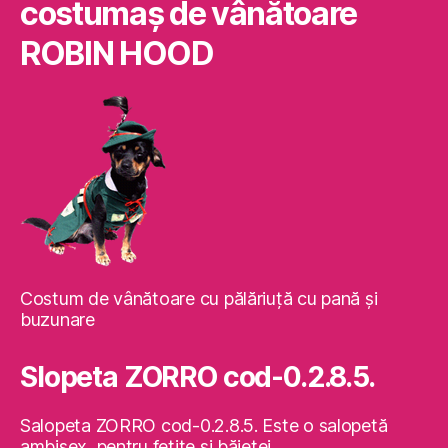
costumaş de vânătoare
ROBIN HOOD
Costum de vânătoare cu pălăriuţă cu pană şi
buzunare
Slopeta ZORRO cod-0.2.8.5.
Salopeta ZORRO cod-0.2.8.5. Este o salopetă
ambisex, pentru fetiţe şi băieţei.