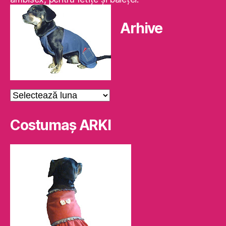
Arhive
Arhive
Costumaş ARKI