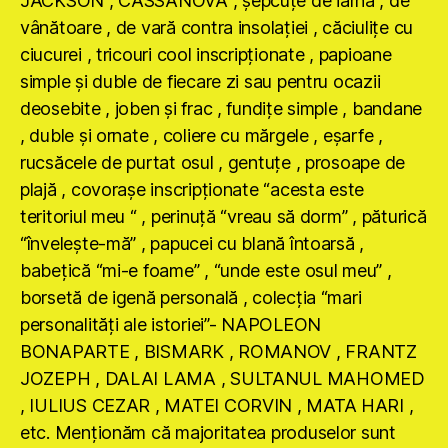
JACKSON , CASSANOVA , şepcuţe de iarnă , de
vânătoare , de vară contra insolaţiei , căciuliţe cu
ciucurei , tricouri cool inscripţionate , papioane
simple şi duble de fiecare zi sau pentru ocazii
deosebite , joben şi frac , fundiţe simple , bandane
, duble şi ornate , coliere cu mărgele , eşarfe ,
rucsăcele de purtat osul , gentuţe , prosoape de
plajă , covoraşe inscripţionate “acesta este
teritoriul meu “ , perinuţă “vreau să dorm” , păturică
“înveleşte-mă” , papucei cu blană întoarsă ,
babeţică “mi-e foame” , “unde este osul meu” ,
borsetă de igenă personală , colecţia “mari
personalităţi ale istoriei”- NAPOLEON
BONAPARTE , BISMARK , ROMANOV , FRANTZ
JOZEPH , DALAI LAMA , SULTANUL MAHOMED
, IULIUS CEZAR , MATEI CORVIN , MATA HARI ,
etc. Menţionăm că majoritatea produselor sunt