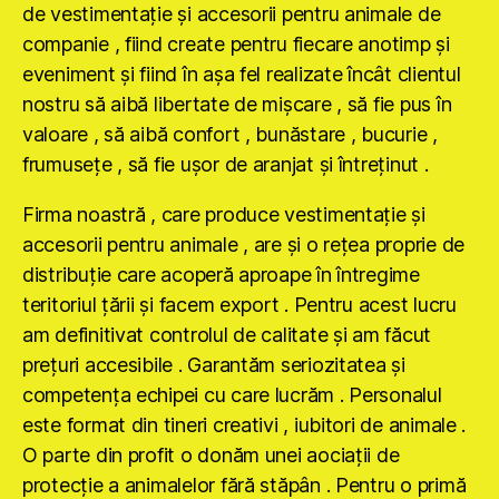
de vestimentaţie şi accesorii pentru animale de
companie , fiind create pentru fiecare anotimp şi
eveniment şi fiind în aşa fel realizate încât clientul
nostru să aibă libertate de mişcare , să fie pus în
valoare , să aibă confort , bunăstare , bucurie ,
frumuseţe , să fie uşor de aranjat şi întreţinut .
Firma noastră , care produce vestimentaţie şi
accesorii pentru animale , are şi o reţea proprie de
distribuţie care acoperă aproape în întregime
teritoriul ţării şi facem export . Pentru acest lucru
am definitivat controlul de calitate şi am făcut
preţuri accesibile . Garantăm seriozitatea şi
competenţa echipei cu care lucrăm . Personalul
este format din tineri creativi , iubitori de animale .
O parte din profit o donăm unei aociaţii de
protecţie a animalelor fără stăpân . Pentru o primă