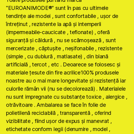
"EUROANIMODE®" sunt în pas cu ultimele
tendinţe ale modei , sunt confortabile , uşor de
întreţinut , rezistente la apă şi intemperii
(impermeabile-caucicate , teflonate) , oferă
siguranţă şi căldură , nu se scămoşează , sunt
mercerizate , căptuşite , neşifonabile , rezistente
(simple , cu dublură , matlasate) , din blană
artificială , tercot , etc . Deoarece se folosesc şi
materiale ţesute din fire acrilice100% produsele
noastre au o mai mare longevitate şi rezistenţă iar
culorile rămân vii (nu se decolorează) . Materialele
nu sunt impregnate cu substanţe toxice , alergice ,
otrăvitoare . Ambalarea se face în folie de
polietilenă reciclabilă , transparentă , oferind
vizibilitate , fiind uşor de expus şi manevrat ,
etichetate conform legii (denumire , model ,