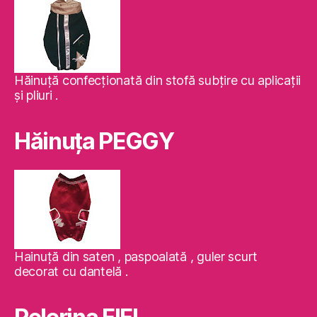
Hăinuţă confecţionată din stofă subţire cu aplicaţii
şi pliuri .
Hăinuţa PEGGY
Hainuţă din saten , paspoalată , guler scurt
decorat cu dantelă .