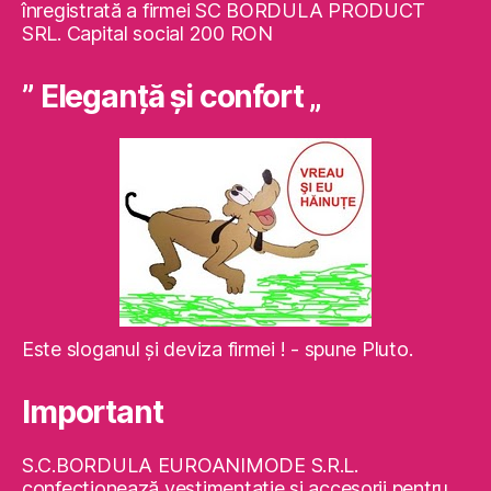
înregistrată a firmei SC BORDULA PRODUCT
SRL. Capital social 200 RON
” Eleganţă şi confort „
Este sloganul şi deviza firmei ! - spune Pluto.
Important
S.C.BORDULA EUROANIMODE S.R.L.
confecţionează vestimentaţie şi accesorii pentru