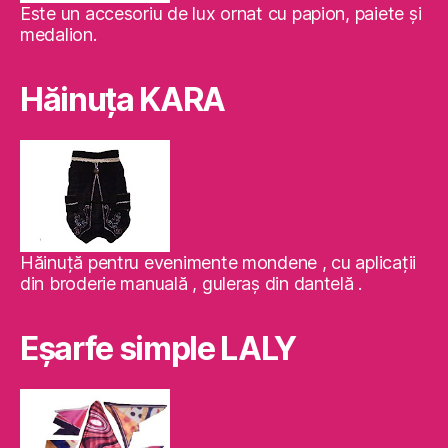
Este un accesoriu de lux ornat cu papion, paiete şi
medalion.
Hăinuţa KARA
Hăinuţă pentru evenimente mondene , cu aplicaţii
din broderie manuală , guleraş din dantelă .
Eşarfe simple LALY