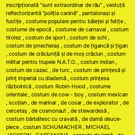
inscripţionată “sunt extraordinar de rău” , vestuţă
reflectorizantă ”poliţia canină” , pantalonaşi şi
fustiţe , costume populare pentru băieţei şi fetiţe ,
costume de epocă , costume de carnaval , costum
tirolez , costum de sport , costum de schi ,
costum de şmecheraş , costum de ţigancă şi ţigan
, costum de crăciuniţă şi de moş crăciun , costum
militar pentru trupele N.A.T.O. , costum indian ,
costum de cazac , de turc , costum de prinţesă şi
prinţ imperial cu diademă , costum prinţesa
războinică , costum Robin-Hood , costume
orientale , costum de cow - boy , costum mexican
, scoţian , de marinar , de cosar , de explorator , de
cercetaş , de cosmonaut , de stewardesă ,
costum bărbătesc cu cravată , de damă deuce-
piece , costum SCHUMACHER , MICHAEL