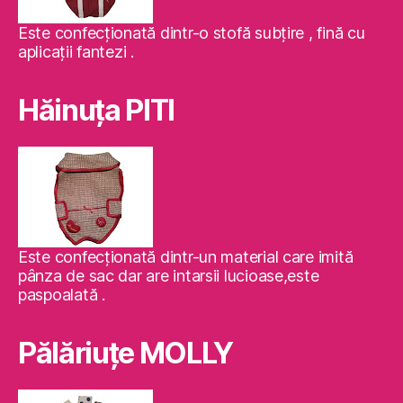
Este confecţionată dintr-o stofă subţire , fină cu
aplicaţii fantezi .
Hăinuţa PITI
Este confecţionată dintr-un material care imită
pânza de sac dar are intarsii lucioase,este
paspoalată .
Pălăriuţe MOLLY