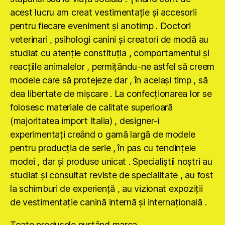
acest lucru am creat vestimentaţie şi accesorii
pentru fiecare eveniment şi anotimp . Doctori
veterinari , psihologi canini şi creatori de modă au
studiat cu atenţie constituţia , comportamentul şi
reacţiile animalelor , permiţându-ne astfel să creem
modele care să protejeze dar , în acelaşi timp , să
dea libertate de mişcare . La confecţionarea lor se
folosesc materiale de calitate superioară
(majoritatea import Italia) , designer-i
experimentaţi creând o gamă largă de modele
pentru producţia de serie , în pas cu tendinţele
modei , dar şi produse unicat . Specialiştii noştri au
studiat şi consultat reviste de specialitate , au fost
la schimburi de experienţă , au vizionat expoziţii
de vestimentaţie canină internă şi internaţională .
Toate produsele purtând marca