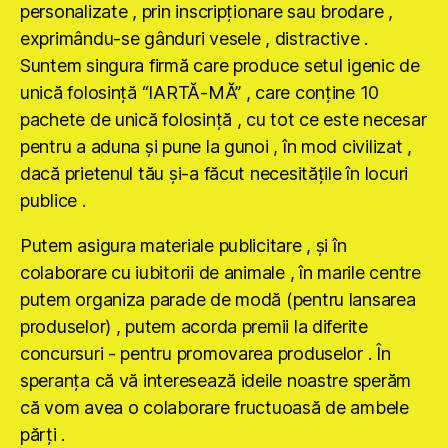
personalizate , prin inscripţionare sau brodare ,
exprimându-se gânduri vesele , distractive .
Suntem singura firmă care produce setul igenic de
unică folosinţă “IARTĂ-MĂ” , care conţine 10
pachete de unică folosinţă , cu tot ce este necesar
pentru a aduna şi pune la gunoi , în mod civilizat ,
dacă prietenul tău şi-a făcut necesităţile în locuri
publice .
Putem asigura materiale publicitare , şi în
colaborare cu iubitorii de animale , în marile centre
putem organiza parade de modă (pentru lansarea
produselor) , putem acorda premii la diferite
concursuri - pentru promovarea produselor . În
speranţa că vă interesează ideile noastre sperăm
că vom avea o colaborare fructuoasă de ambele
părţi .