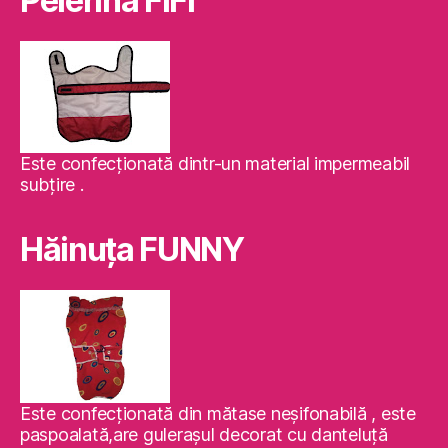
Pelerina FIFI
Este confecţionată dintr-un material impermeabil
subţire .
Hăinuţa FUNNY
Este confecţionată din mătase neşifonabilă , este
paspoalată,are guleraşul decorat cu danteluţă