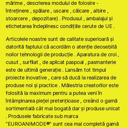
mărime , descrierea modului de folosire -
întreţinere , spălare , uscare , călcare , albire ,
stoarcere , depozitare) . Produsul , ambalajul şi
etichetarea îndeplinesc condiţiile cerute de UE .
Articolele noastre sunt de calitate superioară şi
datorită faptului că acordăm o atenţie deosebită
noilor tehnologii de producţie . Aparatura de croi ,
cusut , surfilat , de aplicat paspoal , pasmanterie
este de ultimă generaţie . Lansăm tot timpul
proiecte inovative , care să ducă la realizarea de
produse noi şi practice . Măiestria creatorilor este
folosită la maximum pentru a putea veni în
întâmpinarea pieţei pretenţioase , creând o gamă
sortimentală cât mai bogată dar şi produse unicat
. Produsele fabricate sub marca
"EUROANIMODE®" sunt cea mai completă gamă