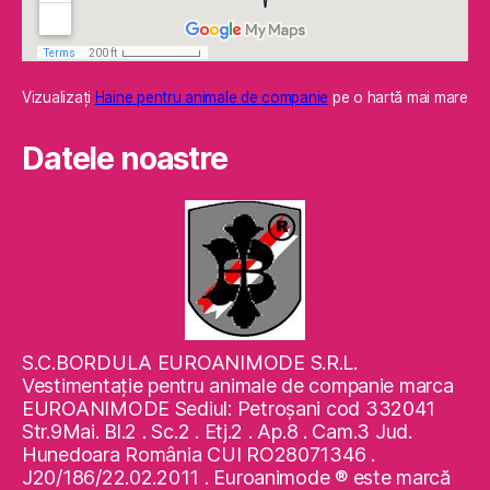
Vizualizaţi
Haine pentru animale de companie
pe o hartă mai mare
Datele noastre
S.C.BORDULA EUROANIMODE S.R.L.
Vestimentaţie pentru animale de companie marca
EUROANIMODE Sediul: Petroşani cod 332041
Str.9Mai. Bl.2 . Sc.2 . Etj.2 . Ap.8 . Cam.3 Jud.
Hunedoara România CUI RO28071346 .
J20/186/22.02.2011 . Euroanimode ® este marcă