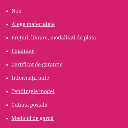
Nou
Alege materialele
Prețuri, livrare, modalități de plată
Loialitate
Certificat de garanție
Informații utile
Tendințele modei
Cutiuța poștală
Medicul de gardă