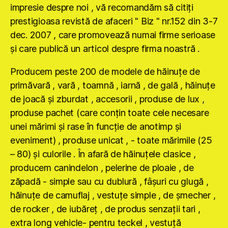
impresie despre noi , vă recomandăm să citiţi
prestigioasa revistă de afaceri " Biz " nr.152 din 3-7
dec. 2007 , care promovează numai firme serioase
şi care publică un articol despre firma noastră .
Producem peste 200 de modele de hăinuţe de
primăvară , vară , toamnă , iarnă , de gală , hăinuţe
de joacă şi zburdat , accesorii , produse de lux ,
produse pachet (care conţin toate cele necesare
unei mărimi şi rase în funcţie de anotimp şi
eveniment) , produse unicat , - toate mărimile (25
– 80) şi culorile . În afară de hăinuţele clasice ,
producem canindelon , pelerine de ploaie , de
zăpadă - simple sau cu dublură , fâşuri cu glugă ,
hăinuţe de camuflaj , vestuţe simple , de şmecher ,
de rocker , de iubăreţ , de produs senzaţii tari ,
extra long vehicle- pentru teckel , vestuţă