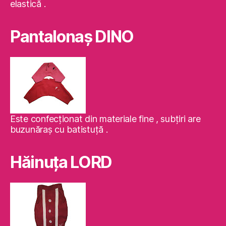
elastică .
Pantalonaş DINO
Este confecţionat din materiale fine , subţiri are
buzunăraş cu batistuţă .
Hăinuţa LORD