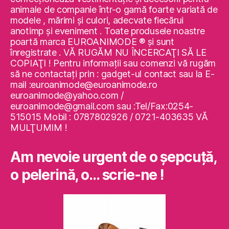
animale de companie într-o gamă foarte variată de
modele , mărimi şi culori, adecvate fiecărui
anotimp şi eveniment . Toate produsele noastre
poartă marca EUROANIMODE ® şi sunt
înregistrate . VĂ RUGĂM NU ÎNCERCAŢI SĂ LE
COPIAŢI ! Pentru informaţii sau comenzi vă rugăm
să ne contactaţi prin : gadget-ul contact sau la E-
mail :euroanimode@euroanimode.ro
euroanimode@yahoo.com /
euroanimode@gmail.com sau :Tel/Fax:0254-
515015 Mobil : 0787802926 / 0721-403635 VĂ
MULŢUMIM !
Am nevoie urgent de o şepcuţă,
o pelerină, o… scrie-ne !