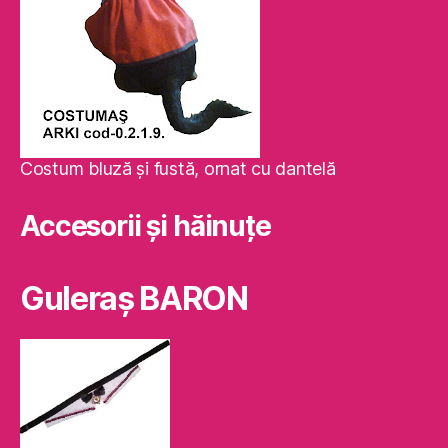
Costum bluză şi fustă, ornat cu dantelă
Accesorii și hăinuțe
Guleraş BARON