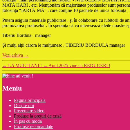
MATA HARI , etc. Menţionăm că majoritatea produselor sunt personaliza
folosinţă “IARTĂ-MĂ” , care conţine 10 pachete de unică folosinţă , cu t
Putem asigura materiale publicitare , şi în colaborare cu iubitorii de 
promovarea produselor . În speranţa că vă interesează ideile noastre 
Tiberiu Bordula - manager
Şi mulţi alţii cărora le mulţumesc . TIBERIU BORDULA manager
Vezi arhiva
→
←
LA MULTI ANI !
→
Anul 2025 vine cu REDUCERI !
Meniu
Pagina principală
Despre noi
Prezentare video
Produse la prețuri de criză
În pas cu moda
Produse recomandate