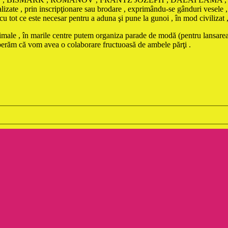
te , prin inscripţionare sau brodare , exprimându-se gânduri vesele , d
ot ce este necesar pentru a aduna şi pune la gunoi , în mod civilizat , da
animale , în marile centre putem organiza parade de modă (pentru lansarea
sperăm că vom avea o colaborare fructuoasă de ambele părţi .