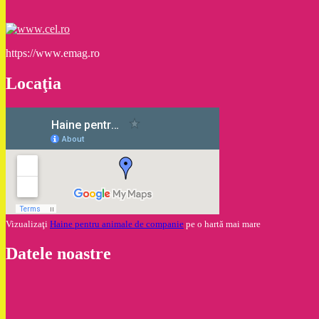
https://www.emag.ro
Locaţia
Vizualizaţi
Haine pentru animale de companie
pe o hartă mai mare
Datele noastre