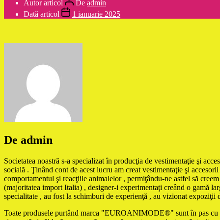
Autor articol
De
admin
Dată articol
1 ianuarie 2025
De admin
Societatea noastră s-a specializat în producţia de vestimentaţie şi acces
socială . Ţinând cont de acest lucru am creat vestimentaţie şi accesorii 
comportamentul şi reacţiile animalelor , permiţându-ne astfel să creem m
(majoritatea import Italia) , designer-i experimentaţi creând o gamă larg
specialitate , au fost la schimburi de experienţă , au vizionat expoziţii 
Toate produsele purtând marca "EUROANIMODE®" sunt în pas cu ultimele 