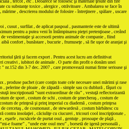
cială , tercot , etc . Deoarece se folosesc şi materiale ţesute din fire
te cu substanţe toxice , alergice , otrăvitoare . Ambalarea se face în
 , mărime , descrierea modului de folosire - întreţinere , spălare , uscare
i , cusut , surfilat , de aplicat paspoal , pasmanterie este de ultimă
maximum pentru a putea veni în întâmpinarea pieţei pretenţioase , creând
vestimentaţie şi accesorii pentru animale de companie , fiind
ă aibă confort , bunăstare , bucurie , frumuseţe , să fie uşor de aranjat şi
itoriul ţării şi facem export . Pentru acest lucru am definitivat
ri creativi , iubitori de animale . O parte din profit o donăm unei
Biz " nr.152 din 3-7 dec. 2007 , care promovează numai firme serioase şi
ux , produse pachet (care conţin toate cele necesare unei mărimi şi rase
n , pelerine de ploaie , de zăpadă - simple sau cu dublură , fâşuri cu
stuţă inscripţionată “sunt extraordinar de rău” , vestuţă reflectorizantă
, costum de sport , costum de schi , costum de şmecheraş , costum de
 costum de prinţesă şi prinţ imperial cu diademă , costum prinţesa
, de cercetaş , de cosmonaut , de stewardesă , costum bărbătesc cu
nsolaţiei , căciuliţe cu ciucurei , tricouri cool inscripţionate ,
 , eşarfe , rucsăcele de purtat osul , gentuţe , prosoape de plajă ,
ă “mi-e foame” , “unde este osul meu” , borsetă de igenă personală ,
AMA , SULTANUL MAHOMED , IULIUS CEZAR , MATEI CORVIN ,