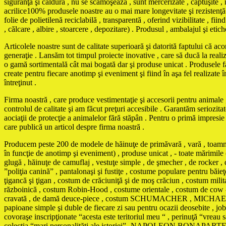
siguranţă şi căldură , nu se scămoşează , sunt mercerizate , căptuşite , ne
acrilice100% produsele noastre au o mai mare longevitate şi rezistenţă 
folie de polietilenă reciclabilă , transparentă , oferind vizibilitate , f
, călcare , albire , stoarcere , depozitare) . Produsul , ambalajul şi eti
Articolele noastre sunt de calitate superioară şi datorită faptului că ac
generaţie . Lansăm tot timpul proiecte inovative , care să ducă la reali
o gamă sortimentală cât mai bogată dar şi produse unicat . Produse
create pentru fiecare anotimp şi eveniment şi fiind în aşa fel realizate în
întreţinut .
Firma noastră , care produce vestimentaţie şi accesorii pentru animale , 
controlul de calitate şi am făcut preţuri accesibile . Garantăm seriozita
aociaţii de protecţie a animalelor fără stăpân . Pentru o primă impresi
care publică un articol despre firma noastră .
Producem peste 200 de modele de hăinuţe de primăvară , vară , toamnă , 
în funcţie de anotimp şi eveniment) , produse unicat , - toate mărimile 
glugă , hăinuţe de camuflaj , vestuţe simple , de şmecher , de rocker , d
”poliţia canină” , pantalonaşi şi fustiţe , costume populare pentru băi
ţigancă şi ţigan , costum de crăciuniţă şi de moş crăciun , costum mili
războinică , costum Robin-Hood , costume orientale , costum de cow - 
cravată , de damă deuce-piece , costum SCHUMACHER , MICHAEL JACKS
papioane simple şi duble de fiecare zi sau pentru ocazii deosebite , jobe
covoraşe inscripţionate “acesta este teritoriul meu “ , perinuţă “vreau
colecţia “mari personalităţi ale istoriei”- NAPOLEON 