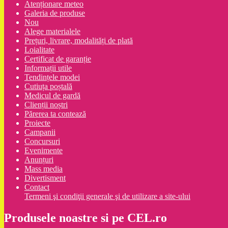
Atenționare meteo
Galeria de produse
Nou
Alege materialele
Prețuri, livrare, modalități de plată
Loialitate
Certificat de garanție
Informații utile
Tendințele modei
Cutiuța poștală
Medicul de gardă
Clienții noștri
Părerea ta contează
Proiecte
Campanii
Concursuri
Evenimente
Anunțuri
Mass media
Divertisment
Contact
Termeni şi condiţii generale şi de utilizare a site-ului
Produsele noastre si pe CEL.ro