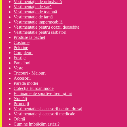
Vestimentație de primăvară
Vestimentație de vară
Vestimentație de toamnă
Vestimentație de iarnă
Vestimentație impermeabilă
Vestimentație pentru ocazii deosebite
Vestimentație pentru sărbători
Produse la pachet
Costume
Pelerine
Compleuri
Fustițe
Pantaloni
Veste
Tricouri - Maiouri
Accesorii
Parada modei
Colecția Euroanimode
Echipamente sportive-trening-uri
Noutăți
Promoții
Vestimentatie și accesorii pentru dresaj
Vestimentație și accesorii medicale
Ofertă
Cum ne îmbrăcăm astăzi?