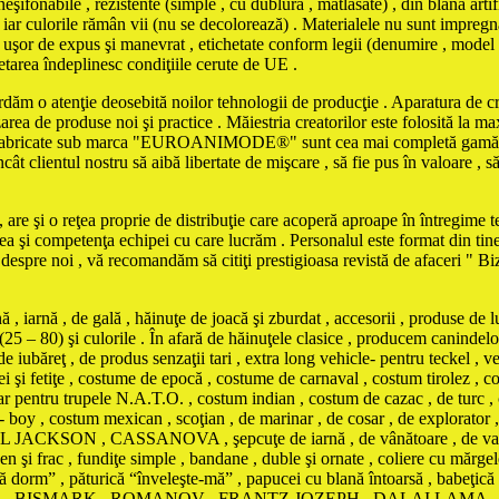
şifonabile , rezistente (simple , cu dublură , matlasate) , din blană artifi
iar culorile rămân vii (nu se decolorează) . Materialele nu sunt impregna
iind uşor de expus şi manevrat , etichetate conform legii (denumire , model
chetarea îndeplinesc condiţiile cerute de UE .
ordăm o atenţie deosebită noilor tehnologii de producţie . Aparatura de cro
zarea de produse noi şi practice . Măiestria creatorilor este folosită la 
le fabricate sub marca "EUROANIMODE®" sunt cea mai completă gamă de 
cât clientul nostru să aibă libertate de mişcare , să fie pus în valoare , s
are şi o reţea proprie de distribuţie care acoperă aproape în întregime ter
tea şi competenţa echipei cu care lucrăm . Personalul este format din tine
e despre noi , vă recomandăm să citiţi prestigioasa revistă de afaceri " 
iarnă , de gală , hăinuţe de joacă şi zburdat , accesorii , produse de l
(25 – 80) şi culorile . În afară de hăinuţele clasice , producem canindelo
e iubăreţ , de produs senzaţii tari , extra long vehicle- pentru teckel , ve
eţei şi fetiţe , costume de epocă , costume de carnaval , costum tirolez 
tar pentru trupele N.A.T.O. , costum indian , costum de cazac , de turc ,
boy , costum mexican , scoţian , de marinar , de cosar , de explorator 
ON , CASSANOVA , şepcuţe de iarnă , de vânătoare , de vară contra i
n şi frac , fundiţe simple , bandane , duble şi ornate , coliere cu mărgele
 să dorm” , păturică “înveleşte-mă” , papucei cu blană întoarsă , babeţic
BONAPARTE , BISMARK , ROMANOV , FRANTZ JOZEPH , DALAI L