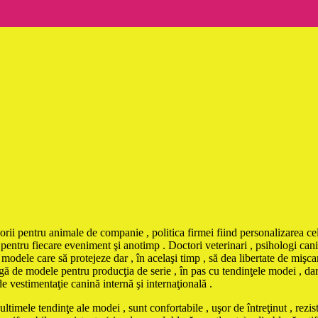
orii pentru animale de companie , politica firmei fiind personalizarea cel
pentru fiecare eveniment şi anotimp . Doctori veterinari , psihologi canin
odele care să protejeze dar , în acelaşi timp , să dea libertate de mişcar
ă de modele pentru producţia de serie , în pas cu tendinţele modei , dar şi
de vestimentaţie canină internă şi internaţională .
tendinţe ale modei , sunt confortabile , uşor de întreţinut , rezistent