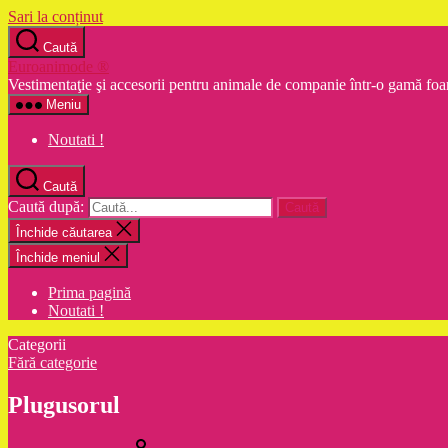
Sari la conținut
Caută
Euroanimode ®
Vestimentaţie şi accesorii pentru animale de companie într-o gamă foa
Meniu
Noutati !
Caută
Caută după:
Închide căutarea
Închide meniul
Prima pagină
Noutati !
Categorii
Fără categorie
Plugusorul