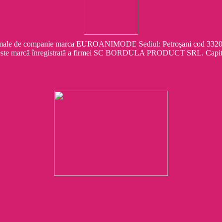
e companie marca EUROANIMODE Sediul: Petroşani cod 332041 Str.
este marcă înregistrată a firmei SC BORDULA PRODUCT SRL. Capit