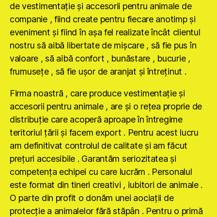
de vestimentaţie şi accesorii pentru animale de
companie , fiind create pentru fiecare anotimp şi
eveniment şi fiind în aşa fel realizate încât clientul
nostru să aibă libertate de mişcare , să fie pus în
valoare , să aibă confort , bunăstare , bucurie ,
frumuseţe , să fie uşor de aranjat şi întreţinut .
Firma noastră , care produce vestimentaţie şi
accesorii pentru animale , are şi o reţea proprie de
distribuţie care acoperă aproape în întregime
teritoriul ţării şi facem export . Pentru acest lucru
am definitivat controlul de calitate şi am făcut
preţuri accesibile . Garantăm seriozitatea şi
competenţa echipei cu care lucrăm . Personalul
este format din tineri creativi , iubitori de animale .
O parte din profit o donăm unei aociaţii de
protecţie a animalelor fără stăpân . Pentru o primă