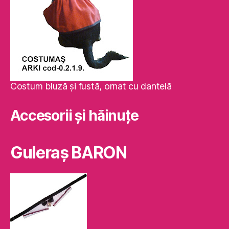
Costum bluză şi fustă, ornat cu dantelă
Accesorii și hăinuțe
Guleraş BARON