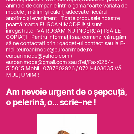
animale de companie într-o gamă foarte variată de
modele , mărimi şi culori, adecvate fiecărui
anotimp şi eveniment . Toate produsele noastre
poartă marca EUROANIMODE ® şi sunt
înregistrate . VĂ RUGĂM NU ÎNCERCAŢI SĂ LE
COPIAŢI ! Pentru informaţii sau comenzi vă rugăm
să ne contactaţi prin : gadget-ul contact sau la E-
mail :euroanimode@euroanimode.ro
euroanimode@yahoo.com /
euroanimode@gmail.com sau :Tel/Fax:0254-
515015 Mobil : 0787802926 / 0721-403635 VĂ
MULŢUMIM !
Am nevoie urgent de o şepcuţă,
o pelerină, o… scrie-ne !