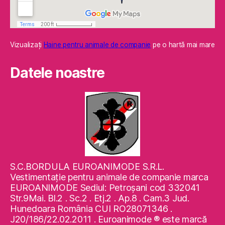
Vizualizaţi
Haine pentru animale de companie
pe o hartă mai mare
Datele noastre
S.C.BORDULA EUROANIMODE S.R.L.
Vestimentaţie pentru animale de companie marca
EUROANIMODE Sediul: Petroşani cod 332041
Str.9Mai. Bl.2 . Sc.2 . Etj.2 . Ap.8 . Cam.3 Jud.
Hunedoara România CUI RO28071346 .
J20/186/22.02.2011 . Euroanimode ® este marcă