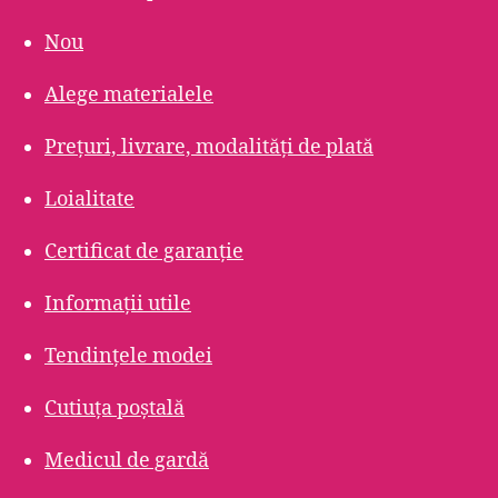
Nou
Alege materialele
Prețuri, livrare, modalități de plată
Loialitate
Certificat de garanție
Informații utile
Tendințele modei
Cutiuța poștală
Medicul de gardă