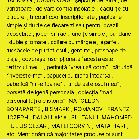
JACKSON , CASSANOVA , şepcuţe de iarnă , de
vânătoare , de vară contra insolaţiei , căciuliţe cu
ciucurei , tricouri cool inscripţionate , papioane
simple şi duble de fiecare zi sau pentru ocazii
deosebite , joben şi frac , fundiţe simple , bandane
, duble şi ornate , coliere cu mărgele , eşarfe ,
rucsăcele de purtat osul , gentuţe , prosoape de
plajă , covoraşe inscripţionate “acesta este
teritoriul meu “ , perinuţă “vreau să dorm” , păturică
“înveleşte-mă” , papucei cu blană întoarsă ,
babeţică “mi-e foame” , “unde este osul meu” ,
borsetă de igenă personală , colecţia “mari
personalităţi ale istoriei”- NAPOLEON
BONAPARTE , BISMARK , ROMANOV , FRANTZ
JOZEPH , DALAI LAMA , SULTANUL MAHOMED
, IULIUS CEZAR , MATEI CORVIN , MATA HARI ,
etc. Menţionăm că majoritatea produselor sunt