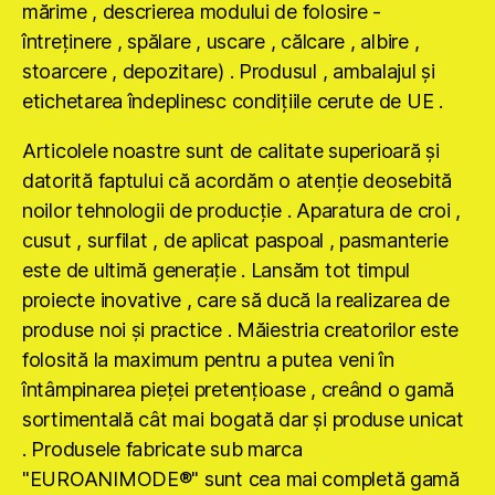
mărime , descrierea modului de folosire -
întreţinere , spălare , uscare , călcare , albire ,
stoarcere , depozitare) . Produsul , ambalajul şi
etichetarea îndeplinesc condiţiile cerute de UE .
Articolele noastre sunt de calitate superioară şi
datorită faptului că acordăm o atenţie deosebită
noilor tehnologii de producţie . Aparatura de croi ,
cusut , surfilat , de aplicat paspoal , pasmanterie
este de ultimă generaţie . Lansăm tot timpul
proiecte inovative , care să ducă la realizarea de
produse noi şi practice . Măiestria creatorilor este
folosită la maximum pentru a putea veni în
întâmpinarea pieţei pretenţioase , creând o gamă
sortimentală cât mai bogată dar şi produse unicat
. Produsele fabricate sub marca
"EUROANIMODE®" sunt cea mai completă gamă