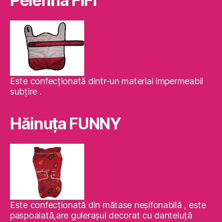
Pelerina FIFI
Este confecţionată dintr-un material impermeabil
subţire .
Hăinuţa FUNNY
Este confecţionată din mătase neşifonabilă , este
paspoalată,are guleraşul decorat cu danteluţă