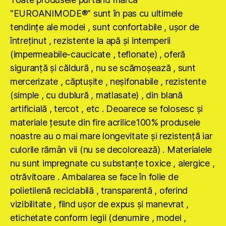
"EUROANIMODE®" sunt în pas cu ultimele
tendinţe ale modei , sunt confortabile , uşor de
întreţinut , rezistente la apă şi intemperii
(impermeabile-caucicate , teflonate) , oferă
siguranţă şi căldură , nu se scămoşează , sunt
mercerizate , căptuşite , neşifonabile , rezistente
(simple , cu dublură , matlasate) , din blană
artificială , tercot , etc . Deoarece se folosesc şi
materiale ţesute din fire acrilice100% produsele
noastre au o mai mare longevitate şi rezistenţă iar
culorile rămân vii (nu se decolorează) . Materialele
nu sunt impregnate cu substanţe toxice , alergice ,
otrăvitoare . Ambalarea se face în folie de
polietilenă reciclabilă , transparentă , oferind
vizibilitate , fiind uşor de expus şi manevrat ,
etichetate conform legii (denumire , model ,