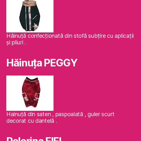
Hăinuţă confecţionată din stofă subţire cu aplicaţii
şi pliuri .
Hăinuţa PEGGY
Hainuţă din saten , paspoalată , guler scurt
decorat cu dantelă .