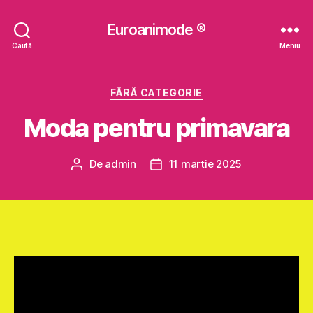
Euroanimode ®
Caută
Meniu
Categorii
FĂRĂ CATEGORIE
Moda pentru primavara
De
admin
11 martie 2025
Autor
Dată
articol
articol