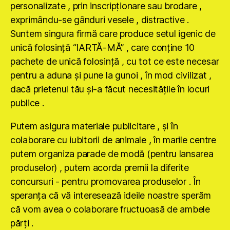
personalizate , prin inscripţionare sau brodare ,
exprimându-se gânduri vesele , distractive .
Suntem singura firmă care produce setul igenic de
unică folosinţă “IARTĂ-MĂ” , care conţine 10
pachete de unică folosinţă , cu tot ce este necesar
pentru a aduna şi pune la gunoi , în mod civilizat ,
dacă prietenul tău şi-a făcut necesităţile în locuri
publice .
Putem asigura materiale publicitare , şi în
colaborare cu iubitorii de animale , în marile centre
putem organiza parade de modă (pentru lansarea
produselor) , putem acorda premii la diferite
concursuri - pentru promovarea produselor . În
speranţa că vă interesează ideile noastre sperăm
că vom avea o colaborare fructuoasă de ambele
părţi .