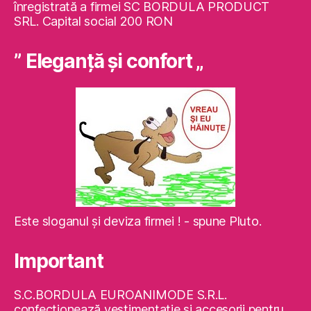
înregistrată a firmei SC BORDULA PRODUCT
SRL. Capital social 200 RON
” Eleganţă şi confort „
Este sloganul şi deviza firmei ! - spune Pluto.
Important
S.C.BORDULA EUROANIMODE S.R.L.
confecţionează vestimentaţie şi accesorii pentru