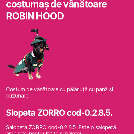
costumaş de vânătoare
ROBIN HOOD
Costum de vânătoare cu pălăriuţă cu pană şi
buzunare
Slopeta ZORRO cod-0.2.8.5.
Salopeta ZORRO cod-0.2.8.5. Este o salopetă
ambisex, pentru fetiţe şi băieţei.