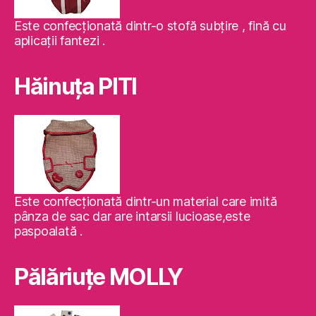
Este confecţionată dintr-o stofă subţire , fină cu
aplicaţii fantezi .
Hăinuţa PITI
Este confecţionată dintr-un material care imită
pânza de sac dar are intarsii lucioase,este
paspoalată .
Pălăriuţe MOLLY