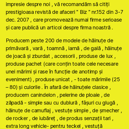
impresie despre noi , vă recomandăm să citiţi
prestigioasa revistă de afaceri " Biz " nr.152 din 3-7
dec. 2007 , care promovează numai firme serioase
şi care publică un articol despre firma noastră .
Producem peste 200 de modele de hăinuţe de
primăvară , vară , toamnă , iarnă , de gală , hăinuţe
de joacă şi zburdat , accesorii , produse de lux ,
produse pachet (care conţin toate cele necesare
unei mărimi şi rase în funcţie de anotimp şi
eveniment) , produse unicat , - toate mărimile (25
– 80) şi culorile . În afară de hăinuţele clasice ,
producem canindelon , pelerine de ploaie , de
zăpadă - simple sau cu dublură , fâşuri cu glugă ,
hăinuţe de camuflaj , vestuţe simple , de şmecher ,
de rocker , de iubăreţ , de produs senzaţii tari ,
extra long vehicle- pentru teckel , vestuţă