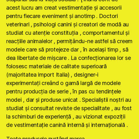
acest lucru am creat vestimentaţie şi accesorii
pentru fiecare eveniment şi anotimp . Doctori
veterinari , psihologi canini şi creatori de modă au
studiat cu atenţie constituţia , comportamentul şi
reacţiile animalelor , permiţându-ne astfel să creem
modele care să protejeze dar , în acelaşi timp , să
dea libertate de mişcare . La confecţionarea lor se
folosesc materiale de calitate superioară
(majoritatea import Italia) , designer-i
experimentaţi creând o gamă largă de modele
pentru producţia de serie , în pas cu tendinţele
modei , dar şi produse unicat . Specialiştii noştri au
studiat şi consultat reviste de specialitate , au fost
la schimburi de experienţă , au vizionat expoziţii
de vestimentaţie canină internă şi internaţională .
Toate produsele purtând marca