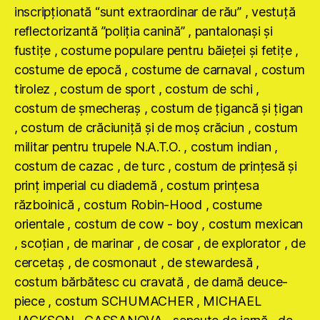
inscripţionată “sunt extraordinar de rău” , vestuţă
reflectorizantă ”poliţia canină” , pantalonaşi şi
fustiţe , costume populare pentru băieţei şi fetiţe ,
costume de epocă , costume de carnaval , costum
tirolez , costum de sport , costum de schi ,
costum de şmecheraş , costum de ţigancă şi ţigan
, costum de crăciuniţă şi de moş crăciun , costum
militar pentru trupele N.A.T.O. , costum indian ,
costum de cazac , de turc , costum de prinţesă şi
prinţ imperial cu diademă , costum prinţesa
războinică , costum Robin-Hood , costume
orientale , costum de cow - boy , costum mexican
, scoţian , de marinar , de cosar , de explorator , de
cercetaş , de cosmonaut , de stewardesă ,
costum bărbătesc cu cravată , de damă deuce-
piece , costum SCHUMACHER , MICHAEL