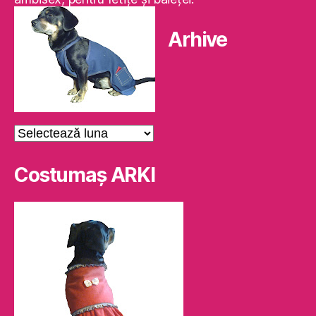
Arhive
Arhive
Costumaş ARKI