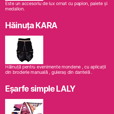
Este un accesoriu de lux ornat cu papion, paiete şi
medalion.
Hăinuţa KARA
Hăinuţă pentru evenimente mondene , cu aplicaţii
din broderie manuală , guleraş din dantelă .
Eşarfe simple LALY