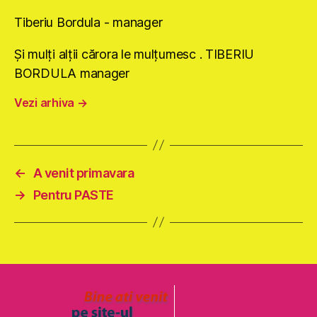
Tiberiu Bordula - manager
Şi mulţi alţii cărora le mulţumesc . TIBERIU
BORDULA manager
Vezi arhiva
→
←
A venit primavara
→
Pentru PASTE