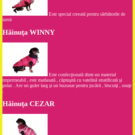
Este special creeată pentru sărbătorile de
iarnă
Hăinuţa WINNY
Este confecţionată dintr-un material
impermeabil , este matlasată , căptuşită cu vatelină stratificată şi
polar . Are un guler larg şi un buzunar pentru jucării , biscuiţi , osuţe
.
Hăinuţa CEZAR