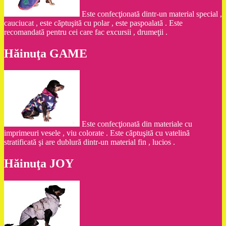
Este confecţionată dintr-un material special ,
cauciucat , este căptuşită cu polar , este paspoalată . Este
recomandată pentru cei care fac excursii , drumeţii .
Hăinuţa GAME
Este confecţionată din materiale cu
imprimeuri vesele , viu colorate . Este căptuşită cu vatelină
stratificată şi are dublură dintr-un material fin , lucios .
Hăinuţa JOY