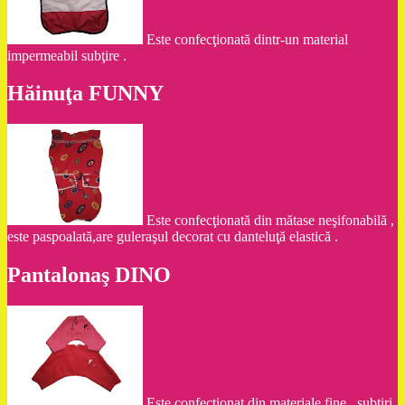
Este confecţionată dintr-un material
impermeabil subţire .
Hăinuţa FUNNY
Este confecţionată din mătase neşifonabilă ,
este paspoalată,are guleraşul decorat cu danteluţă elastică .
Pantalonaş DINO
Este confecţionat din materiale fine , subţiri