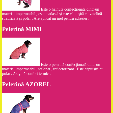
Este o hăinuţă confecţionată dintr-un
material impermeabil , este matlastă şi este căptuşită cu vatelină
stratificată şi polar . Are aplicat un inel pentru adresier .
Pelerină MIMI
Este o pelerină confecţionată dintr-un
material impermeabil , teflonat , reflectorizant . Este căptuşită cu
polar . Asigură confort termic .
Pelerină AZOREL