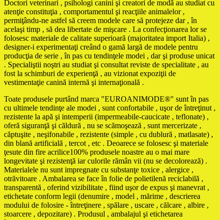
Doctori veterinari , psihologi canini şi creatori de modă au studiat cu
atenţie constituţia , comportamentul şi reacţiile animalelor ,
permiţându-ne astfel să creem modele care să protejeze dar , în
acelaşi timp , să dea libertate de mişcare . La confecţionarea lor se
folosesc materiale de calitate superioară (majoritatea import Italia) ,
designer-i experimentaţi creând o gamă largă de modele pentru
producţia de serie , în pas cu tendinţele modei , dar şi produse unicat
. Specialiştii noştri au studiat şi consultat reviste de specialitate , au
fost la schimburi de experienţă , au vizionat expoziţii de
vestimentaţie canină internă şi internaţională .
Toate produsele purtând marca "EUROANIMODE®" sunt în pas
cu ultimele tendinţe ale modei , sunt confortabile , uşor de întreţinut ,
rezistente la apă şi intemperii (impermeabile-caucicate , teflonate) ,
oferă siguranţă şi căldură , nu se scămoşează , sunt mercerizate ,
căptuşite , neşifonabile , rezistente (simple , cu dublură , matlasate) ,
din blană artificială , tercot , etc . Deoarece se folosesc şi materiale
ţesute din fire acrilice100% produsele noastre au o mai mare
longevitate şi rezistenţă iar culorile rămân vii (nu se decolorează) .
Materialele nu sunt impregnate cu substanţe toxice , alergice ,
otrăvitoare . Ambalarea se face în folie de polietilenă reciclabilă ,
transparentă , oferind vizibilitate , fiind uşor de expus şi manevrat ,
etichetate conform legii (denumire , model , mărime , descrierea
modului de folosire - întreţinere , spălare , uscare , călcare , albire ,
stoarcere , depozitare) . Produsul , ambalajul şi etichetarea