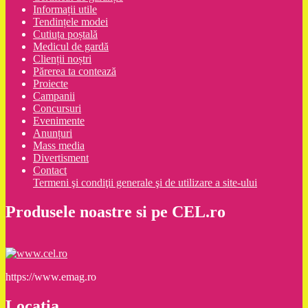
Informații utile
Tendințele modei
Cutiuța poștală
Medicul de gardă
Clienții noștri
Părerea ta contează
Proiecte
Campanii
Concursuri
Evenimente
Anunțuri
Mass media
Divertisment
Contact
Termeni şi condiţii generale şi de utilizare a site-ului
Produsele noastre si pe CEL.ro
https://www.emag.ro
Locaţia