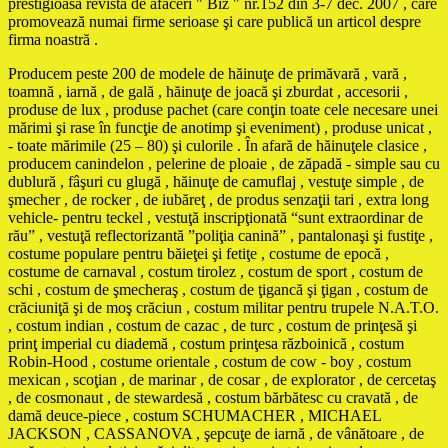
prestigioasa revistă de afaceri " Biz " nr.152 din 3-7 dec. 2007 , care
promovează numai firme serioase şi care publică un articol despre
firma noastră .
Producem peste 200 de modele de hăinuţe de primăvară , vară ,
toamnă , iarnă , de gală , hăinuţe de joacă şi zburdat , accesorii ,
produse de lux , produse pachet (care conţin toate cele necesare unei
mărimi şi rase în funcţie de anotimp şi eveniment) , produse unicat ,
- toate mărimile (25 – 80) şi culorile . În afară de hăinuţele clasice ,
producem canindelon , pelerine de ploaie , de zăpadă - simple sau cu
dublură , fâşuri cu glugă , hăinuţe de camuflaj , vestuţe simple , de
şmecher , de rocker , de iubăreţ , de produs senzaţii tari , extra long
vehicle- pentru teckel , vestuţă inscripţionată “sunt extraordinar de
rău” , vestuţă reflectorizantă ”poliţia canină” , pantalonaşi şi fustiţe ,
costume populare pentru băieţei şi fetiţe , costume de epocă ,
costume de carnaval , costum tirolez , costum de sport , costum de
schi , costum de şmecheraş , costum de ţigancă şi ţigan , costum de
crăciuniţă şi de moş crăciun , costum militar pentru trupele N.A.T.O.
, costum indian , costum de cazac , de turc , costum de prinţesă şi
prinţ imperial cu diademă , costum prinţesa războinică , costum
Robin-Hood , costume orientale , costum de cow - boy , costum
mexican , scoţian , de marinar , de cosar , de explorator , de cercetaş
, de cosmonaut , de stewardesă , costum bărbătesc cu cravată , de
damă deuce-piece , costum SCHUMACHER , MICHAEL
JACKSON , CASSANOVA , şepcuţe de iarnă , de vânătoare , de