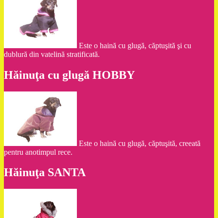
Este o haină cu glugă, căptuşită şi cu
dublură din vatelină stratificată.
Hăinuţa cu glugă HOBBY
Este o haină cu glugă, căptuşită, creeată
pentru anotimpul rece.
Hăinuţa SANTA