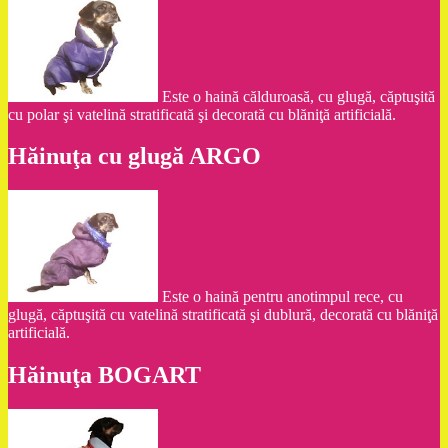
Este o haină călduroasă, cu glugă, căptuşită
cu polar şi vatelină stratificată şi decorată cu blăniţă artificială.
Hăinuţa cu glugă ARGO
Este o haină pentru anotimpul rece, cu
glugă, căptuşită cu vatelină stratificată şi dublură, decorată cu blăniţă
artificială.
Hăinuţa BOGART