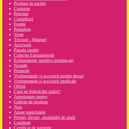
Produse la pachet
Costume
Pelerine
Compleuri
Fustițe
Pantaloni
Veste
Tricouri - Maiouri
Accesorii
Parada modei
Colecția Euroanimode
Echipamente sportive-trening-uri
Noutăți
Promoții
Vestimentatie și accesorii pentru dresaj
Vestimentație și accesorii medicale
Ofertă
Cum ne îmbrăcăm astăzi?
Atenționare meteo
Galeria de produse
Nou
Alege materialele
Prețuri, livrare, modalități de plată
Loialitate
Certificat de garanție