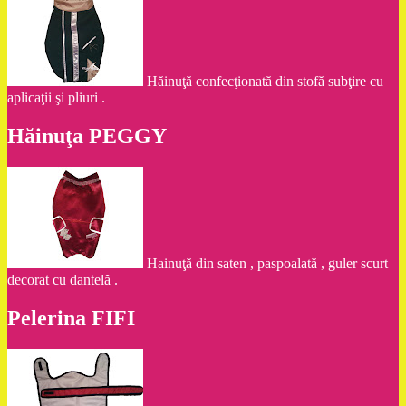
Hăinuţă confecţionată din stofă subţire cu
aplicaţii şi pliuri .
Hăinuţa PEGGY
Hainuţă din saten , paspoalată , guler scurt
decorat cu dantelă .
Pelerina FIFI