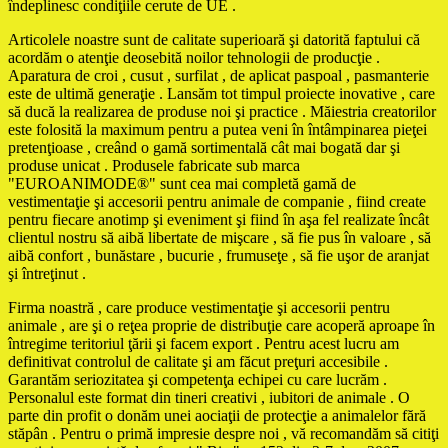
îndeplinesc condiţiile cerute de UE .
Articolele noastre sunt de calitate superioară şi datorită faptului că
acordăm o atenţie deosebită noilor tehnologii de producţie .
Aparatura de croi , cusut , surfilat , de aplicat paspoal , pasmanterie
este de ultimă generaţie . Lansăm tot timpul proiecte inovative , care
să ducă la realizarea de produse noi şi practice . Măiestria creatorilor
este folosită la maximum pentru a putea veni în întâmpinarea pieţei
pretenţioase , creând o gamă sortimentală cât mai bogată dar şi
produse unicat . Produsele fabricate sub marca
"EUROANIMODE®" sunt cea mai completă gamă de
vestimentaţie şi accesorii pentru animale de companie , fiind create
pentru fiecare anotimp şi eveniment şi fiind în aşa fel realizate încât
clientul nostru să aibă libertate de mişcare , să fie pus în valoare , să
aibă confort , bunăstare , bucurie , frumuseţe , să fie uşor de aranjat
şi întreţinut .
Firma noastră , care produce vestimentaţie şi accesorii pentru
animale , are şi o reţea proprie de distribuţie care acoperă aproape în
întregime teritoriul ţării şi facem export . Pentru acest lucru am
definitivat controlul de calitate şi am făcut preţuri accesibile .
Garantăm seriozitatea şi competenţa echipei cu care lucrăm .
Personalul este format din tineri creativi , iubitori de animale . O
parte din profit o donăm unei aociaţii de protecţie a animalelor fără
stăpân . Pentru o primă impresie despre noi , vă recomandăm să citiţi