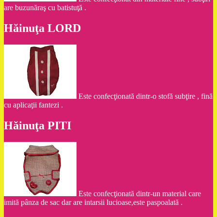
are buzunăraş cu batistuţă .
Hăinuţa LORD
Este confecţionată dintr-o stofă subţire , fină
cu aplicaţii fantezi .
Hăinuţa PITI
Este confecţionată dintr-un material care
imită pânza de sac dar are intarsii lucioase,este paspoalată .