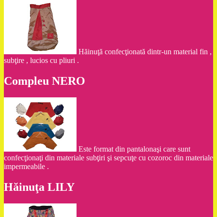
Hăinuţă confecţionată dintr-un material fin ,
subţire , lucios cu pliuri .
Compleu NERO
Este format din pantalonaşi care sunt
confecţionaţi din materiale subţiri şi sepcuţe cu cozoroc din materiale
impermeabile .
Hăinuţa LILY