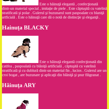
Este o hăinuţă elegantă , confecţionată
dintr-un material special , imitaţie de piele . Este căptuşită cu vatelină
stratificată şi polar . Gulerul şi buzunarul sunt paspoalate cu blaniţă
artficială . Este o hăinuţă care dă o notă de distincţie şi eleganţă .
Hainuţa BLACKY
Este o hăinuţă elegantă confecţionată din
catifea , paspoalată cu blăniţă artificială , căptuşită cu vatelină
stratificată şi cu dublură dintr-un material fin , lucios . Gulerul are un
croi bogat , are buzunare şi aplicaţii din blăniţă şi şnur filigranat .
Hăinuţa ARY