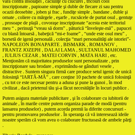
vară contra insolaţiei , căciuliţe cu ciucurei , tricouri cool
inscripţionate , papioane simple şi duble de fiecare zi sau pentru
ocazii deosebite , joben şi frac , fundiţe simple , bandane , duble şi
ornate , coliere cu mărgele , eşarfe , rucsăcele de purtat osul , gentuţe
, prosoape de plajă , covoraşe inscripţionate “acesta este teritoriul
meu “ , perinuţă “vreau să dorm” , păturică “înveleşte-mă” , papucei
cu blană întoarsă , babeţică “mi-e foame” , “unde este osul meu” ,
borsetă de igenă personală , colecţia “mari personalităţi ale istoriei”-
NAPOLEON BONAPARTE , BISMARK , ROMANOV ,
FRANTZ JOZEPH , DALAI LAMA , SULTANUL MAHOMED
, IULIUS CEZAR , MATEI CORVIN , MATA HARI , etc.
Menţionăm că majoritatea produselor sunt personalizate , prin
inscripţionare sau brodare , exprimându-se gânduri vesele ,
distractive . Suntem singura firmă care produce setul igenic de unică
folosinţă “IARTĂ-MĂ” , care conţine 10 pachete de unică folosinţă
, cu tot ce este necesar pentru a aduna şi pune la gunoi , în mod
civilizat , dacă prietenul tău şi-a făcut necesităţile în locuri publice .
Putem asigura materiale publicitare , şi în colaborare cu iubitorii de
animale , în marile centre putem organiza parade de modă (pentru
lansarea produselor) , putem acorda premii la diferite concursuri -
pentru promovarea produselor . În speranţa că vă interesează ideile
noastre sperăm că vom avea o colaborare fructuoasă de ambele părţi
.