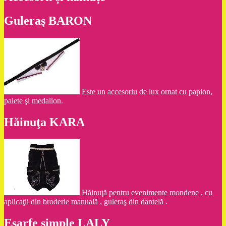
Guleraş BARON
Este un accesoriu de lux ornat cu papion,
paiete şi medalion.
Hăinuţa KARA
Hăinuţă pentru evenimente mondene , cu
aplicaţii din broderie manuală , guleraş din dantelă .
Eşarfe simple LALY