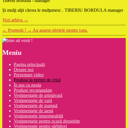
Tiberiu Bordula - manager
Şi mulţi alţii cărora le mulţumesc . TIBERIU BORDULA manager
Vezi arhiva
→
←
Promotii !
→
Au aparut ofertele pentru vara.
Meniu
Pagina principală
Despre noi
Prezentare video
Produse la prețuri de criză
În pas cu moda
Produse recomandate
Vestimentație de primăvară
Vestimentație de vară
Vestimentație de toamnă
Vestimentație de iarnă
Vestimentație impermeabilă
Vestimentație pentru ocazii deosebite
Vestimentație pentru sărbători