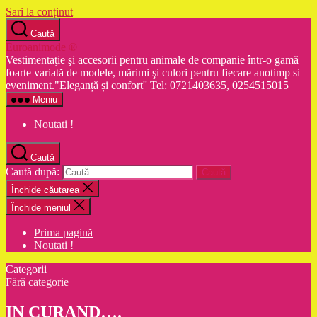
Sari la conținut
Caută
Euroanimode ®
Vestimentaţie şi accesorii pentru animale de companie într-o gamă
foarte variată de modele, mărimi şi culori pentru fiecare anotimp si
eveniment."Eleganță și confort'' Tel: 0721403635, 0254515015
Meniu
Noutati !
Caută
Caută după:
Închide căutarea
Închide meniul
Prima pagină
Noutati !
Categorii
Fără categorie
IN CURAND….