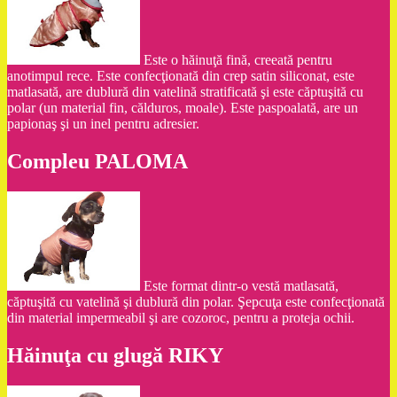
Este o hăinuţă fină, creeată pentru
anotimpul rece. Este confecţionată din crep satin siliconat, este
matlasată, are dublură din vatelină stratificată şi este căptuşită cu
polar (un material fin, călduros, moale). Este paspoalată, are un
papionaş şi un inel pentru adresier.
Compleu PALOMA
Este format dintr-o vestă matlasată,
căptuşită cu vatelină şi dublură din polar. Şepcuţa este confecţionată
din material impermeabil şi are cozoroc, pentru a proteja ochii.
Hăinuţa cu glugă RIKY