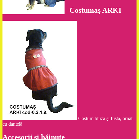
Costumaş ARKI
Costum bluză şi fustă, ornat
cu dantelă
Accesorii și hăinuțe