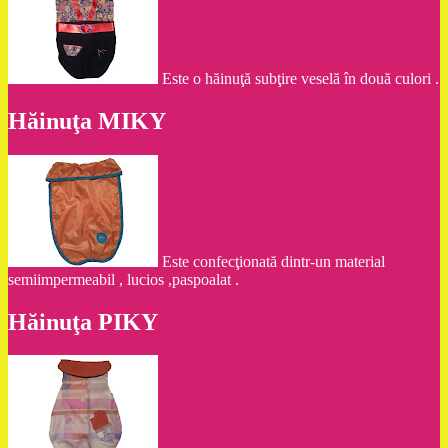
Este o hăinuţă subţire veselă în două culori .
Hăinuţa MIKY
Este confecţionată dintr-un material
semiimpermeabil , lucios ,paspoalat .
Hăinuţa PIKY