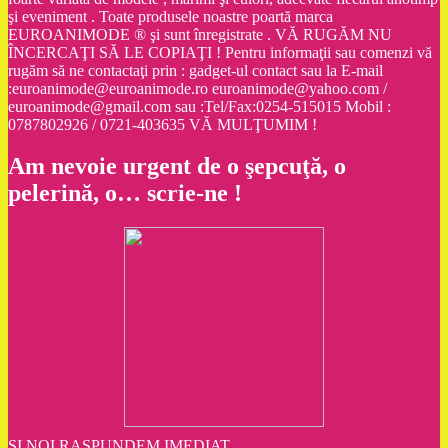
şi eveniment . Toate produsele noastre poartă marca
EUROANIMODE ® şi sunt înregistrate . VĂ RUGĂM NU
ÎNCERCAŢI SĂ LE COPIAŢI ! Pentru informaţii sau comenzi vă
rugăm să ne contactaţi prin : gadget-ul contact sau la E-mail
:euroanimode@euroanimode.ro euroanimode@yahoo.com /
euroanimode@gmail.com sau :Tel/Fax:0254-515015 Mobil :
0787802926 / 0721-403635 VĂ MULŢUMIM !
Am nevoie urgent de o şepcuţă, o
pelerină, o… scrie-ne !
ŞI NOI RASPUNDEM IMEDIAT.