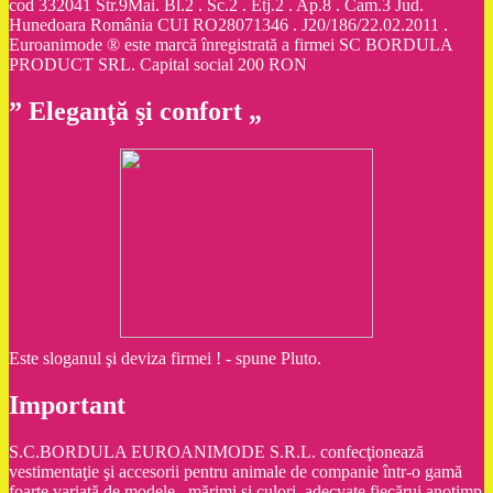
cod 332041 Str.9Mai. Bl.2 . Sc.2 . Etj.2 . Ap.8 . Cam.3 Jud.
Hunedoara România CUI RO28071346 . J20/186/22.02.2011 .
Euroanimode ® este marcă înregistrată a firmei SC BORDULA
PRODUCT SRL. Capital social 200 RON
” Eleganţă şi confort „
Este sloganul şi deviza firmei ! - spune Pluto.
Important
S.C.BORDULA EUROANIMODE S.R.L. confecţionează
vestimentaţie şi accesorii pentru animale de companie într-o gamă
foarte variată de modele , mărimi şi culori, adecvate fiecărui anotimp