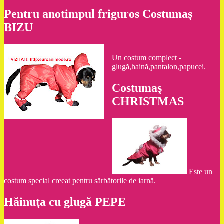
Pentru anotimpul friguros Costumaş
BIZU
Un costum complect -
glugă,haină,pantalon,papucei.
Costumaş
CHRISTMAS
Este un
costum special creeat pentru sărbătorile de iarnă.
Hăinuţa cu glugă PEPE