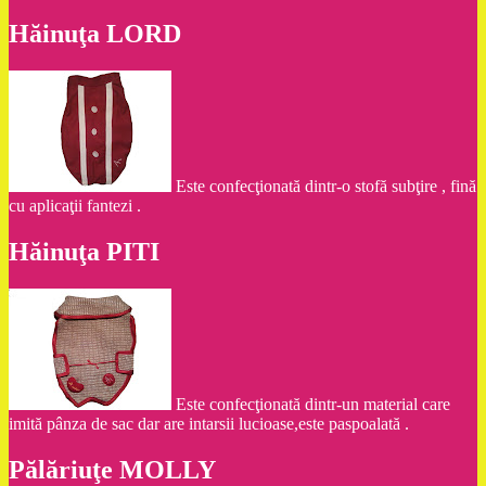
Hăinuţa LORD
Este confecţionată dintr-o stofă subţire , fină
cu aplicaţii fantezi .
Hăinuţa PITI
Este confecţionată dintr-un material care
imită pânza de sac dar are intarsii lucioase,este paspoalată .
Pălăriuţe MOLLY