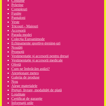
Costume
Pelerine
Compleuri
Fustițe
Pantaloni
Veste
Tricouri - Maiouri
Accesorii
Parada modei
Colecția Euroanimode
Echipamente sportive-trening-uri
Noutăți
Promoții
Vestimentatie și accesorii pentru dresaj
Vestimentație și accesorii medicale
Ofertă
Cum ne îmbrăcăm astăzi?
Atenționare meteo
Galeria de produse
Nou
Alege materialele
Prețuri, livrare, modalități de plată
Loialitate
Certificat de garanție
Informații utile