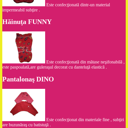
Este confecţionată dintr-un material
impermeabil subţire .
Hăinuţa FUNNY
Este confecţionată din mătase neşifonabilă ,
este paspoalată,are guleraşul decorat cu danteluţă elastică .
Pantalonaş DINO
Este confecţionat din materiale fine , subţiri
are buzunăraş cu batistuţă .