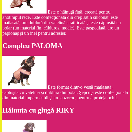
Este o hăinuţă fină, creeată pentru
anotimpul rece. Este confecţionată din crep satin siliconat, este
matlasată, are dublură din vatelină stratificată şi este căptuşită cu
polar (un material fin, călduros, moale). Este paspoalată, are un
papionaş şi un inel pentru adresier.
Compleu PALOMA
Este format dintr-o vestă matlasată,
căptuşită cu vatelină şi dublură din polar. Şepcuţa este confecţionată
din material impermeabil şi are cozoroc, pentru a proteja ochii.
Hăinuţa cu glugă RIKY