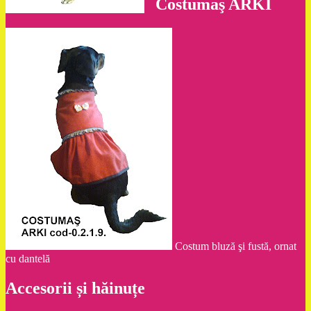
Costumaş ARKI
Costum bluză şi fustă, ornat
cu dantelă
Accesorii și hăinuțe