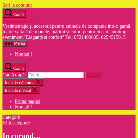
Sari la conținut
Caută
Euroanimode ®
Vestimentaţie şi accesorii pentru animale de companie într-o gamă
foarte variată de modele, mărimi şi culori pentru fiecare anotimp si
eveniment."Eleganță și confort'' Tel: 0721403635, 0254515015
Meniu
Noutati !
Caută
Caută după:
Închide căutarea
Închide meniul
Prima pagină
Noutati !
Categorii
Fără categorie
In curand…