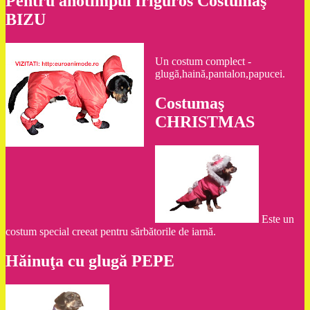
Pentru anotimpul friguros Costumaş
BIZU
Un costum complect -
glugă,haină,pantalon,papucei.
Costumaş
CHRISTMAS
Este un
costum special creeat pentru sărbătorile de iarnă.
Hăinuţa cu glugă PEPE