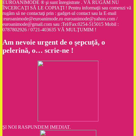
EUROANIMODE ® şi sunt înregistrate . VĂ RUGĂM NU
ÎNCERCAŢI SĂ LE COPIAŢI ! Pentru informaţii sau comenzi vă
rugăm să ne contactaţi prin : gadget-ul contact sau la E-mail
:euroanimode@euroanimode.ro euroanimode@yahoo.com /
euroanimode@gmail.com sau :Tel/Fax:0254-515015 Mobil :
0787802926 / 0721-403635 VĂ MULŢUMIM !
Am nevoie urgent de o şepcuţă, o
pelerină, o… scrie-ne !
ŞI NOI RASPUNDEM IMEDIAT.