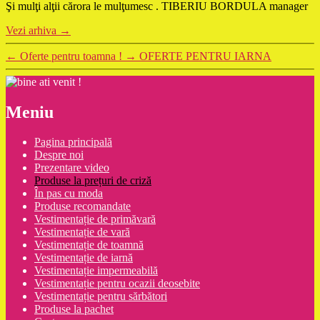
Şi mulţi alţii cărora le mulţumesc . TIBERIU BORDULA manager
Vezi arhiva
→
←
Oferte pentru toamna !
→
OFERTE PENTRU IARNA
Meniu
Pagina principală
Despre noi
Prezentare video
Produse la prețuri de criză
În pas cu moda
Produse recomandate
Vestimentație de primăvară
Vestimentație de vară
Vestimentație de toamnă
Vestimentație de iarnă
Vestimentație impermeabilă
Vestimentație pentru ocazii deosebite
Vestimentație pentru sărbători
Produse la pachet