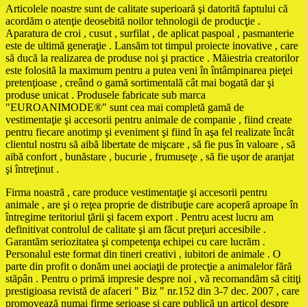
Articolele noastre sunt de calitate superioară şi datorită faptului că
acordăm o atenţie deosebită noilor tehnologii de producţie .
Aparatura de croi , cusut , surfilat , de aplicat paspoal , pasmanterie
este de ultimă generaţie . Lansăm tot timpul proiecte inovative , care
să ducă la realizarea de produse noi şi practice . Măiestria creatorilor
este folosită la maximum pentru a putea veni în întâmpinarea pieţei
pretenţioase , creând o gamă sortimentală cât mai bogată dar şi
produse unicat . Produsele fabricate sub marca
"EUROANIMODE®" sunt cea mai completă gamă de
vestimentaţie şi accesorii pentru animale de companie , fiind create
pentru fiecare anotimp şi eveniment şi fiind în aşa fel realizate încât
clientul nostru să aibă libertate de mişcare , să fie pus în valoare , să
aibă confort , bunăstare , bucurie , frumuseţe , să fie uşor de aranjat
şi întreţinut .
Firma noastră , care produce vestimentaţie şi accesorii pentru
animale , are şi o reţea proprie de distribuţie care acoperă aproape în
întregime teritoriul ţării şi facem export . Pentru acest lucru am
definitivat controlul de calitate şi am făcut preţuri accesibile .
Garantăm seriozitatea şi competenţa echipei cu care lucrăm .
Personalul este format din tineri creativi , iubitori de animale . O
parte din profit o donăm unei aociaţii de protecţie a animalelor fără
stăpân . Pentru o primă impresie despre noi , vă recomandăm să citiţi
prestigioasa revistă de afaceri " Biz " nr.152 din 3-7 dec. 2007 , care
promovează numai firme serioase şi care publică un articol despre