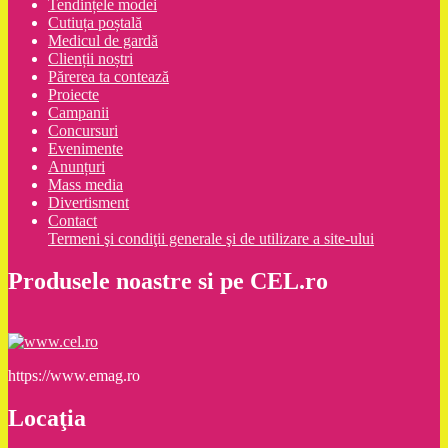
Tendințele modei
Cutiuța poștală
Medicul de gardă
Clienții noștri
Părerea ta contează
Proiecte
Campanii
Concursuri
Evenimente
Anunțuri
Mass media
Divertisment
Contact
Termeni şi condiţii generale şi de utilizare a site-ului
Produsele noastre si pe CEL.ro
https://www.emag.ro
Locaţia