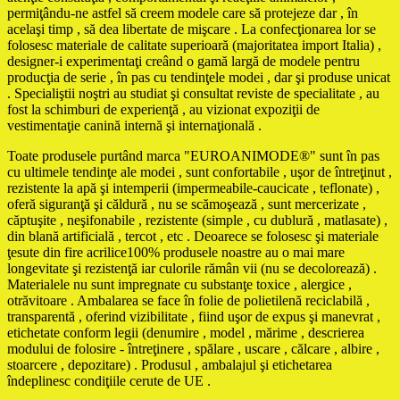
permiţându-ne astfel să creem modele care să protejeze dar , în
acelaşi timp , să dea libertate de mişcare . La confecţionarea lor se
folosesc materiale de calitate superioară (majoritatea import Italia) ,
designer-i experimentaţi creând o gamă largă de modele pentru
producţia de serie , în pas cu tendinţele modei , dar şi produse unicat
. Specialiştii noştri au studiat şi consultat reviste de specialitate , au
fost la schimburi de experienţă , au vizionat expoziţii de
vestimentaţie canină internă şi internaţională .
Toate produsele purtând marca "EUROANIMODE®" sunt în pas
cu ultimele tendinţe ale modei , sunt confortabile , uşor de întreţinut ,
rezistente la apă şi intemperii (impermeabile-caucicate , teflonate) ,
oferă siguranţă şi căldură , nu se scămoşează , sunt mercerizate ,
căptuşite , neşifonabile , rezistente (simple , cu dublură , matlasate) ,
din blană artificială , tercot , etc . Deoarece se folosesc şi materiale
ţesute din fire acrilice100% produsele noastre au o mai mare
longevitate şi rezistenţă iar culorile rămân vii (nu se decolorează) .
Materialele nu sunt impregnate cu substanţe toxice , alergice ,
otrăvitoare . Ambalarea se face în folie de polietilenă reciclabilă ,
transparentă , oferind vizibilitate , fiind uşor de expus şi manevrat ,
etichetate conform legii (denumire , model , mărime , descrierea
modului de folosire - întreţinere , spălare , uscare , călcare , albire ,
stoarcere , depozitare) . Produsul , ambalajul şi etichetarea
îndeplinesc condiţiile cerute de UE .