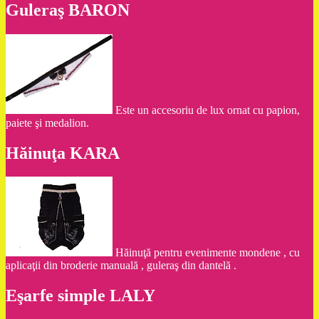
Guleraş BARON
Este un accesoriu de lux ornat cu papion,
paiete şi medalion.
Hăinuţa KARA
Hăinuţă pentru evenimente mondene , cu
aplicaţii din broderie manuală , guleraş din dantelă .
Eşarfe simple LALY