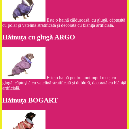
Este o haină călduroasă, cu glugă, căptuşită
cu polar şi vatelină stratificată şi decorată cu blăniţă artificială.
Hăinuţa cu glugă ARGO
Este o haină pentru anotimpul rece, cu
glugă, căptuşită cu vatelină stratificată şi dublură, decorată cu blăniţă
artificială.
Hăinuţa BOGART