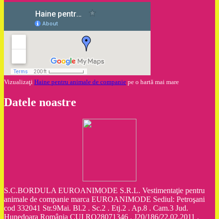
Vizualizaţi
Haine pentru animale de companie
pe o hartă mai mare
Datele noastre
S.C.BORDULA EUROANIMODE S.R.L. Vestimentaţie pentru
animale de companie marca EUROANIMODE Sediul: Petroşani
cod 332041 Str.9Mai. Bl.2 . Sc.2 . Etj.2 . Ap.8 . Cam.3 Jud.
Hunedoara România CUI RO28071346 . J20/186/22.02.2011 .