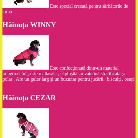
Este special creeată pentru sărbătorile de
iarnă
Hăinuţa WINNY
Este confecţionată dintr-un material
impermeabil , este matlasată , căptuşită cu vatelină stratificată şi
polar . Are un guler larg şi un buzunar pentru jucării , biscuiţi , osuţe
.
Hăinuţa CEZAR