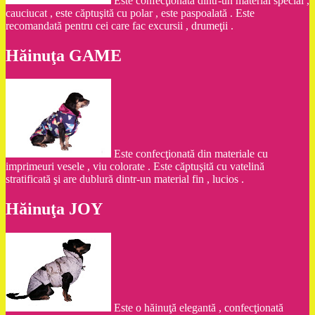
Este confecţionată dintr-un material special ,
cauciucat , este căptuşită cu polar , este paspoalată . Este
recomandată pentru cei care fac excursii , drumeţii .
Hăinuţa GAME
Este confecţionată din materiale cu
imprimeuri vesele , viu colorate . Este căptuşită cu vatelină
stratificată şi are dublură dintr-un material fin , lucios .
Hăinuţa JOY
Este o hăinuţă elegantă , confecţionată