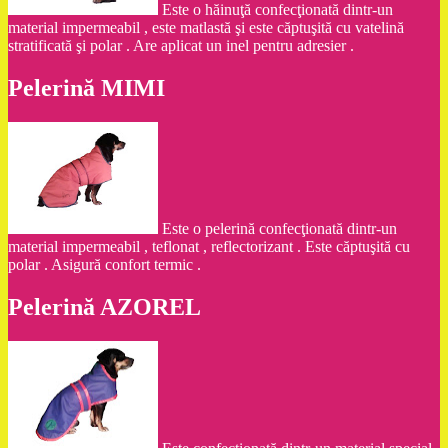
Este o hăinuţă confecţionată dintr-un
material impermeabil , este matlastă şi este căptuşită cu vatelină
stratificată şi polar . Are aplicat un inel pentru adresier .
Pelerină MIMI
Este o pelerină confecţionată dintr-un
material impermeabil , teflonat , reflectorizant . Este căptuşită cu
polar . Asigură confort termic .
Pelerină AZOREL