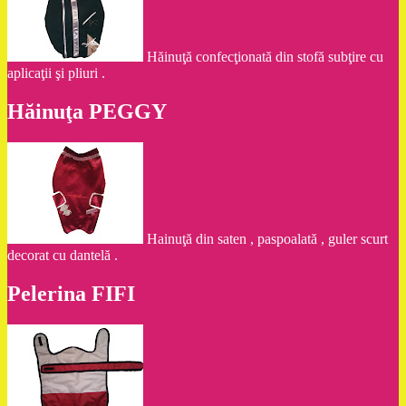
Hăinuţă confecţionată din stofă subţire cu
aplicaţii şi pliuri .
Hăinuţa PEGGY
Hainuţă din saten , paspoalată , guler scurt
decorat cu dantelă .
Pelerina FIFI