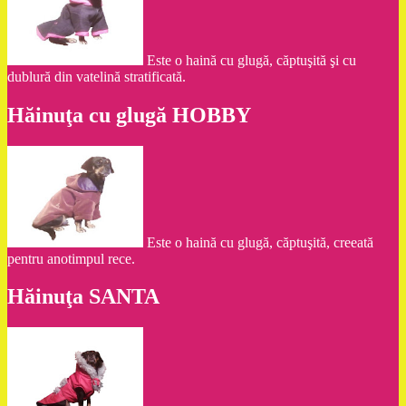
Este o haină cu glugă, căptuşită şi cu
dublură din vatelină stratificată.
Hăinuţa cu glugă HOBBY
Este o haină cu glugă, căptuşită, creeată
pentru anotimpul rece.
Hăinuţa SANTA