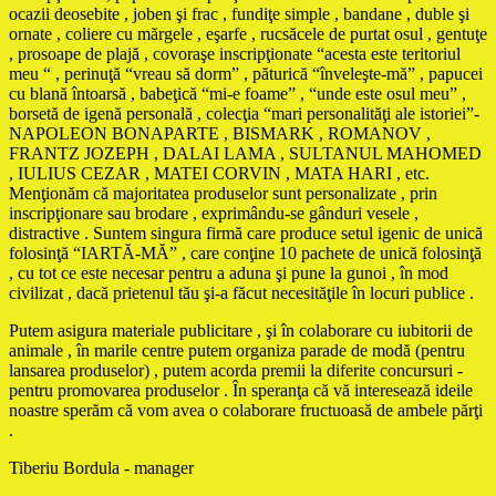
ocazii deosebite , joben şi frac , fundiţe simple , bandane , duble şi
ornate , coliere cu mărgele , eşarfe , rucsăcele de purtat osul , gentuţe
, prosoape de plajă , covoraşe inscripţionate “acesta este teritoriul
meu “ , perinuţă “vreau să dorm” , păturică “înveleşte-mă” , papucei
cu blană întoarsă , babeţică “mi-e foame” , “unde este osul meu” ,
borsetă de igenă personală , colecţia “mari personalităţi ale istoriei”-
NAPOLEON BONAPARTE , BISMARK , ROMANOV ,
FRANTZ JOZEPH , DALAI LAMA , SULTANUL MAHOMED
, IULIUS CEZAR , MATEI CORVIN , MATA HARI , etc.
Menţionăm că majoritatea produselor sunt personalizate , prin
inscripţionare sau brodare , exprimându-se gânduri vesele ,
distractive . Suntem singura firmă care produce setul igenic de unică
folosinţă “IARTĂ-MĂ” , care conţine 10 pachete de unică folosinţă
, cu tot ce este necesar pentru a aduna şi pune la gunoi , în mod
civilizat , dacă prietenul tău şi-a făcut necesităţile în locuri publice .
Putem asigura materiale publicitare , şi în colaborare cu iubitorii de
animale , în marile centre putem organiza parade de modă (pentru
lansarea produselor) , putem acorda premii la diferite concursuri -
pentru promovarea produselor . În speranţa că vă interesează ideile
noastre sperăm că vom avea o colaborare fructuoasă de ambele părţi
.
Tiberiu Bordula - manager