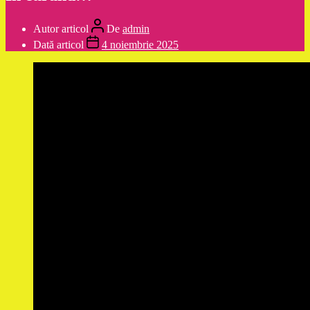
Autor articol
De
admin
Dată articol
4 noiembrie 2025