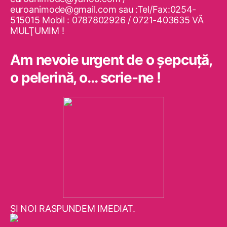
euroanimode@gmail.com sau :Tel/Fax:0254-
515015 Mobil : 0787802926 / 0721-403635 VĂ
MULŢUMIM !
Am nevoie urgent de o şepcuţă,
o pelerină, o… scrie-ne !
ŞI NOI RASPUNDEM IMEDIAT.