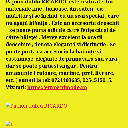
Papion dublu RICARDO, este realizate din
materiale fine , lucioase, din saten , cu
întăritor şi se închid cu un scai special , care
nu agaţă blăniţa . Este un accesoriu deosebit
– se poate purta atât de către fetiţe cât şi de
către băieţei . Merge excelent la ocazii
deosebite , denotă eleganţă şi distincţie . Se
poate purta ca accesoriu la hăinuţe şi
costumaşe elegante de primăvară sau vară
dar se poate purta şi singur .
Pentru
amanunte ( culoare, marime, pret, livrare,
etc. ) sunati la tel: 0721403635, 0254515015.
Vizitati:
https://euroanimode.ro