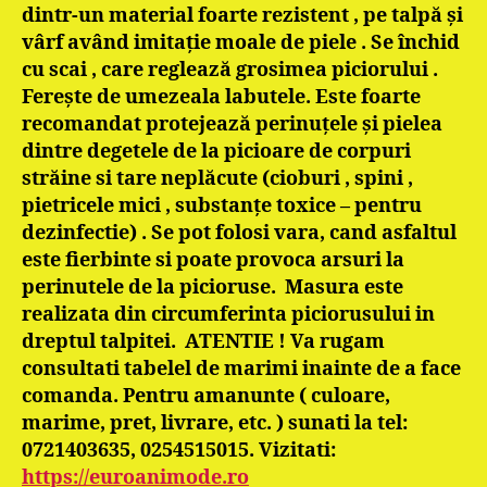
dintr-un material foarte rezistent , pe talpă şi
vârf având imitaţie moale de piele . Se închid
cu scai , care reglează grosimea piciorului .
Fereşte de umezeala labutele. Este foarte
recomandat protejează perinuţele şi pielea
dintre degetele de la picioare de corpuri
străine si tare neplăcute (cioburi , spini ,
pietricele mici , substanţe toxice – pentru
dezinfectie) . Se pot folosi vara, cand asfaltul
este fierbinte si poate provoca arsuri la
perinutele de la picioruse. Masura este
realizata din circumferinta piciorusului in
dreptul talpitei. ATENTIE ! Va rugam
consultati tabelel de marimi inainte de a face
comanda.
Pentru amanunte ( culoare,
marime, pret, livrare, etc. ) sunati la tel:
0721403635, 0254515015. Vizitati:
https://euroanimode.ro