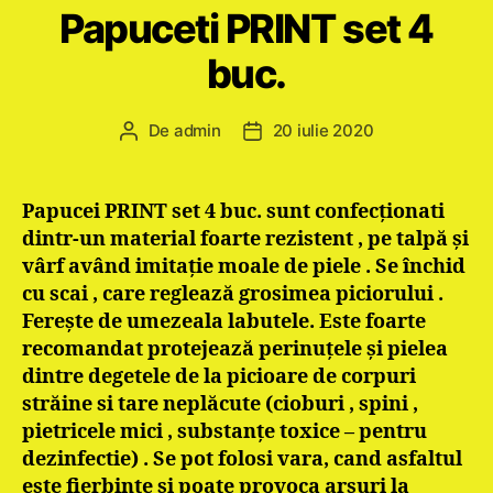
Papuceti PRINT set 4
buc.
De
admin
20 iulie 2020
Autor
Dată
articol
articol
Papucei PRINT set 4 buc. sunt confecţionati
dintr-un material foarte rezistent , pe talpă şi
vârf având imitaţie moale de piele . Se închid
cu scai , care reglează grosimea piciorului .
Fereşte de umezeala labutele. Este foarte
recomandat protejează perinuţele şi pielea
dintre degetele de la picioare de corpuri
străine si tare neplăcute (cioburi , spini ,
pietricele mici , substanţe toxice – pentru
dezinfectie) . Se pot folosi vara, cand asfaltul
este fierbinte si poate provoca arsuri la