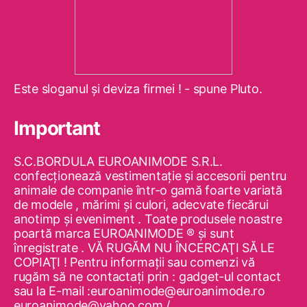
Este sloganul şi deviza firmei ! - spune Pluto.
Important
S.C.BORDULA EUROANIMODE S.R.L.
confecţionează vestimentaţie şi accesorii pentru
animale de companie într-o gamă foarte variată
de modele , mărimi şi culori, adecvate fiecărui
anotimp şi eveniment . Toate produsele noastre
poartă marca EUROANIMODE ® şi sunt
înregistrate . VĂ RUGĂM NU ÎNCERCAŢI SĂ LE
COPIAŢI ! Pentru informaţii sau comenzi vă
rugăm să ne contactaţi prin : gadget-ul contact
sau la E-mail :euroanimode@euroanimode.ro
euroanimode@yahoo.com /