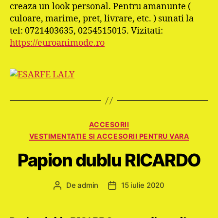
creaza un look personal. Pentru amanunte (
culoare, marime, pret, livrare, etc. ) sunati la
tel: 0721403635, 0254515015. Vizitati:
https://euroanimode.ro
Categorii
ACCESORII
VESTIMENTATIE SI ACCESORII PENTRU VARA
Papion dublu RICARDO
De
admin
15 iulie 2020
Autor
Dată
articol
articol