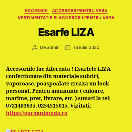
Categorii
ACCESORII
ACCESORII PENTRU VARA
VESTIMENTATIE SI ACCESORII PENTRU VARA
Esarfe LIZA
De
admin
18 iulie 2020
Autor
Dată
articol
articol
Accesoriile fac diferenta ! Esarfele LIZA
confectionate din materiale subtiri,
vaporoase, poaspoalate creaza un look
personal. Pentru amanunte ( culoare,
marime, pret, livrare, etc. ) sunati la tel:
0721403635, 0254515015. Vizitati:
https://euroanimode.ro