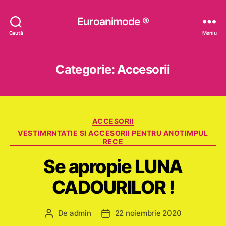
Euroanimode ®
Caută
Meniu
Categorie:
Accesorii
Categorii
ACCESORII
VESTIMRNTATIE SI ACCESORII PENTRU ANOTIMPUL
RECE
Se apropie LUNA
CADOURILOR !
De
admin
22 noiembrie 2020
Autor
Dată
articol
articol