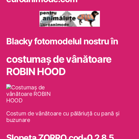
Blacky fotomodelul nostru în
costumaş de vânătoare
ROBIN HOOD
Costum de vânătoare cu pălăriuţă cu pană şi
buzunare
Slopeta ZORRO cod-0.2.8.5.