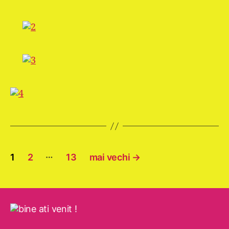
Navigare
…
1
2
13
mai vechi
→
în
articole