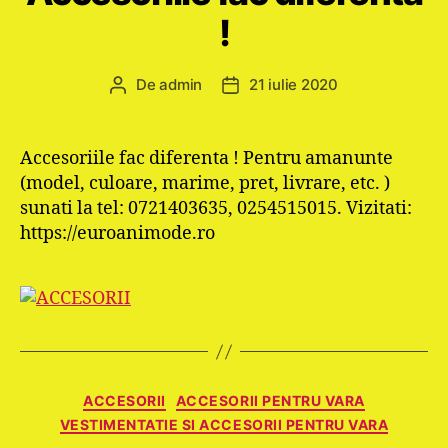
!
De
admin
21 iulie 2020
Autor
Dată
articol
articol
Accesoriile fac diferenta ! Pentru amanunte
(model, culoare, marime, pret, livrare, etc. )
sunati la tel: 0721403635, 0254515015. Vizitati:
https://euroanimode.ro
Categorii
ACCESORII
ACCESORII PENTRU VARA
VESTIMENTATIE SI ACCESORII PENTRU VARA