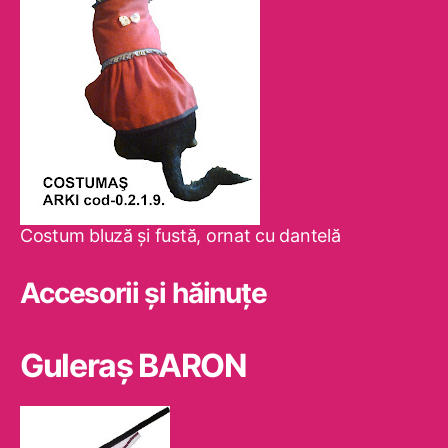
Costum bluză şi fustă, ornat cu dantelă
Accesorii și hăinuțe
Guleraş BARON