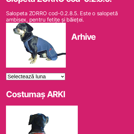
Salopeta ZORRO cod-0.2.8.5. Este o salopetă
ambisex, pentru fetiţe şi băieţei.
Arhive
Arhive
Costumaş ARKI